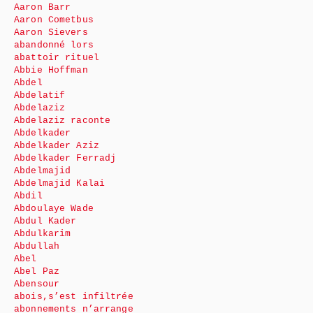
Aaron Barr
Aaron Cometbus
Aaron Sievers
abandonné lors
abattoir rituel
Abbie Hoffman
Abdel
Abdelatif
Abdelaziz
Abdelaziz raconte
Abdelkader
Abdelkader Aziz
Abdelkader Ferradj
Abdelmajid
Abdelmajid Kalai
Abdil
Abdoulaye Wade
Abdul Kader
Abdulkarim
Abdullah
Abel
Abel Paz
Abensour
abois,s’est infiltrée
abonnements n’arrange