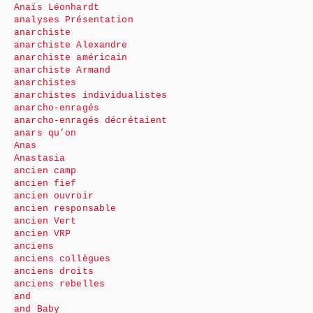
Anaïs Léonhardt
analyses Présentation
anarchiste
anarchiste Alexandre
anarchiste américain
anarchiste Armand
anarchistes
anarchistes individualistes
anarcho-enragés
anarcho-enragés décrétaient
anars qu’on
Anas
Anastasia
ancien camp
ancien fief
ancien ouvroir
ancien responsable
ancien Vert
ancien VRP
anciens
anciens collègues
anciens droits
anciens rebelles
and
and Baby