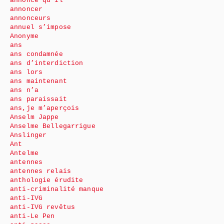
annonce qu’il
annoncer
annonceurs
annuel s’impose
Anonyme
ans
ans condamnée
ans d’interdiction
ans lors
ans maintenant
ans n’a
ans paraissait
ans,je m’aperçois
Anselm Jappe
Anselme Bellegarrigue
Anslinger
Ant
Antelme
antennes
antennes relais
anthologie érudite
anti-criminalité manque
anti-IVG
anti-IVG revêtus
anti-Le Pen