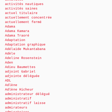
activités nautiques
activités saines
actuel titulaire
actuellement concentrée
actuellement fermé
Adama
Adama Kamara
Adama Traoré
Adaptation
Adaptation graphique
Adélaïde Mukantabana
Adèle
Adeline Rosenstein
Aden
Adieu Baumettes
adjoint Gabriel
adjointe déléguée
ADL
Adlène
Adlène Hicheur
administrateur délégué
administratif
administratif laisse
admirateurs