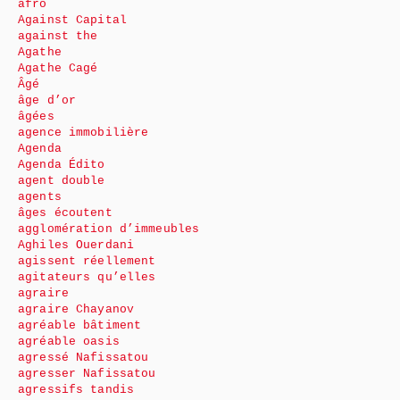
afro
Against Capital
against the
Agathe
Agathe Cagé
Âgé
âge d’or
âgées
agence immobilière
Agenda
Agenda Édito
agent double
agents
âges écoutent
agglomération d’immeubles
Aghiles Ouerdani
agissent réellement
agitateurs qu’elles
agraire
agraire Chayanov
agréable bâtiment
agréable oasis
agressé Nafissatou
agresser Nafissatou
agressifs tandis