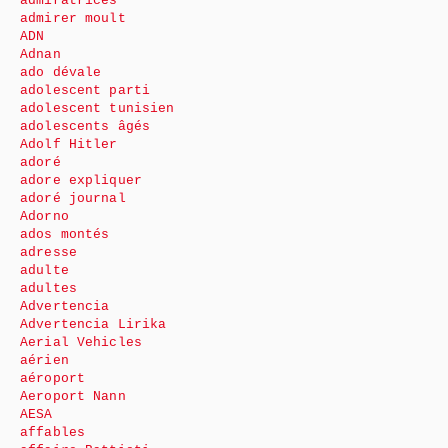
admiratrices
admirer moult
ADN
Adnan
ado dévale
adolescent parti
adolescent tunisien
adolescents âgés
Adolf Hitler
adoré
adore expliquer
adoré journal
Adorno
ados montés
adresse
adulte
adultes
Advertencia
Advertencia Lirika
Aerial Vehicles
aérien
aéroport
Aeroport Nann
AESA
affables