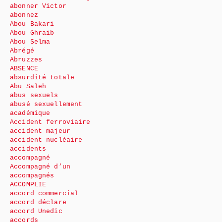
abonner Victor
abonnez
Abou Bakari
Abou Ghraib
Abou Selma
Abrégé
Abruzzes
ABSENCE
absurdité totale
Abu Saleh
abus sexuels
abusé sexuellement
académique
Accident ferroviaire
accident majeur
accident nucléaire
accidents
accompagné
Accompagné d’un
accompagnés
ACCOMPLIE
accord commercial
accord déclare
accord Unedic
accords