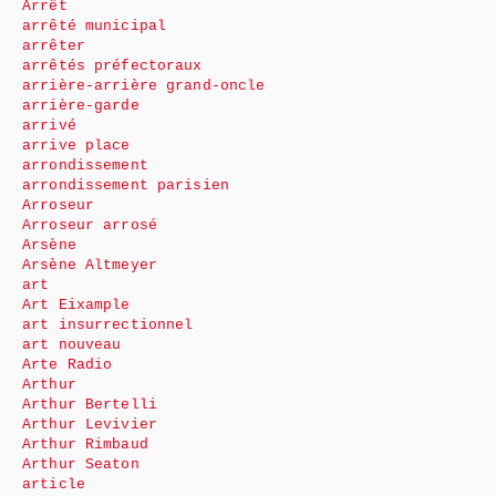
Arrêt
arrêté municipal
arrêter
arrêtés préfectoraux
arrière-arrière grand-oncle
arrière-garde
arrivé
arrive place
arrondissement
arrondissement parisien
Arroseur
Arroseur arrosé
Arsène
Arsène Altmeyer
art
Art Eixample
art insurrectionnel
art nouveau
Arte Radio
Arthur
Arthur Bertelli
Arthur Levivier
Arthur Rimbaud
Arthur Seaton
article