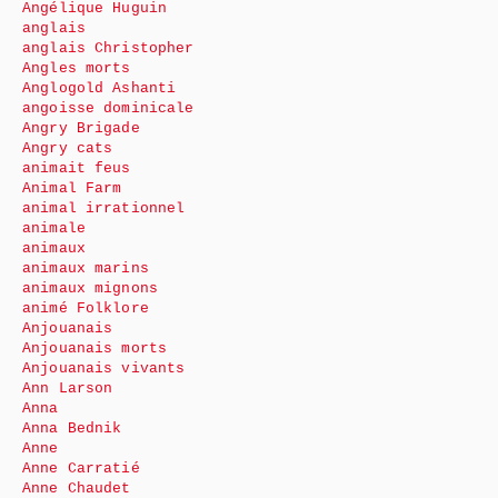
Angélique Huguin
anglais
anglais Christopher
Angles morts
Anglogold Ashanti
angoisse dominicale
Angry Brigade
Angry cats
animait feus
Animal Farm
animal irrationnel
animale
animaux
animaux marins
animaux mignons
animé Folklore
Anjouanais
Anjouanais morts
Anjouanais vivants
Ann Larson
Anna
Anna Bednik
Anne
Anne Carratié
Anne Chaudet