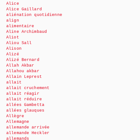
Alice
Alice Gaillard
aliénation quotidienne
align
alimentaire
Aline Archimbaud
Aliot
Aliou Sall
Alison
Alizé
Alizé Bernard
Allah Akbar
Allahou akbar
Allain Leprest
allait
allait cruchement
allait réagir
allait réduire
allées Gambetta
allées glauques
Allègre
Allemagne
allemande arrivée
allemande Heckler
allemands