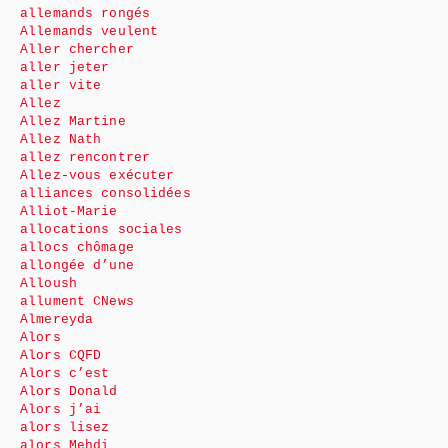
allemands rongés
Allemands veulent
Aller chercher
aller jeter
aller vite
Allez
Allez Martine
Allez Nath
allez rencontrer
Allez-vous exécuter
alliances consolidées
Alliot-Marie
allocations sociales
allocs chômage
allongée d’une
Alloush
allument CNews
Almereyda
Alors
Alors CQFD
Alors c’est
Alors Donald
Alors j’ai
alors lisez
alors Mehdi