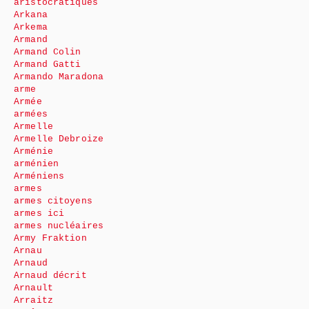
aristocratiques
Arkana
Arkema
Armand
Armand Colin
Armand Gatti
Armando Maradona
arme
Armée
armées
Armelle
Armelle Debroize
Arménie
arménien
Arméniens
armes
armes citoyens
armes ici
armes nucléaires
Army Fraktion
Arnau
Arnaud
Arnaud décrit
Arnault
Arraitz