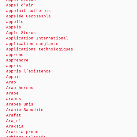
appel d’air
appelait autrefois
appelée Cecosesola
appelle
Appels
Apple Stores
Application International
application sanglante
applications technologiques
apprend
apprendre
appris
appris l’existence
Appuii
Arab
Arab horses
arabe
arabes
arabes unis
Arabie Saoudite
Arafat
Arajol
Araksia
Araksia prend