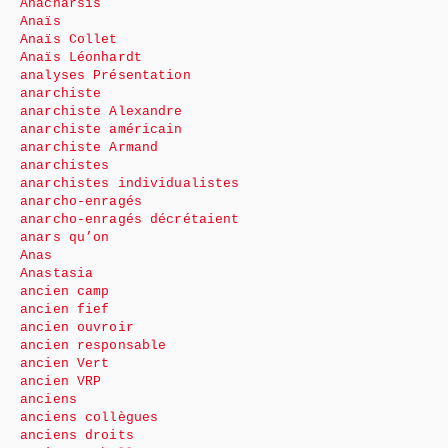
Anacharsis
Anaïs
Anaïs Collet
Anaïs Léonhardt
analyses Présentation
anarchiste
anarchiste Alexandre
anarchiste américain
anarchiste Armand
anarchistes
anarchistes individualistes
anarcho-enragés
anarcho-enragés décrétaient
anars qu’on
Anas
Anastasia
ancien camp
ancien fief
ancien ouvroir
ancien responsable
ancien Vert
ancien VRP
anciens
anciens collègues
anciens droits