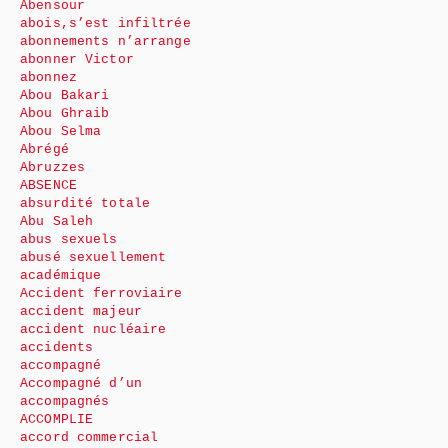
Abensour
abois,s’est infiltrée
abonnements n’arrange
abonner Victor
abonnez
Abou Bakari
Abou Ghraib
Abou Selma
Abrégé
Abruzzes
ABSENCE
absurdité totale
Abu Saleh
abus sexuels
abusé sexuellement
académique
Accident ferroviaire
accident majeur
accident nucléaire
accidents
accompagné
Accompagné d’un
accompagnés
ACCOMPLIE
accord commercial