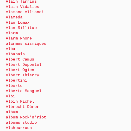
Alain Tarrius
Alain Vidalies
Alamano Alliandi
Alameda
Alan Lomax
Alan Sillitoe
Alarm
Alarm Phone
alarmes sismiques
Alba
Albanais
Albert Camus
Albert Dupontel
Albert Ogien
Albert Thierry
Albertini
Alberto
Alberto Manguel
Albi
Albin Michel
Albrecht Dürer
album
album Rock’n’riot
albums studio
Alchourroun