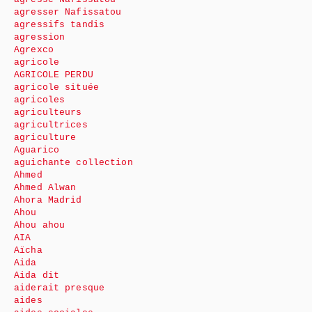
agresser Nafissatou
agressifs tandis
agression
Agrexco
agricole
AGRICOLE PERDU
agricole située
agricoles
agriculteurs
agricultrices
agriculture
Aguarico
aguichante collection
Ahmed
Ahmed Alwan
Ahora Madrid
Ahou
Ahou ahou
AIA
Aïcha
Aida
Aida dit
aiderait presque
aides