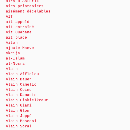
airs d’Astérix
airs printaniers
aisément décelables
AIT
ait appelé
ait entraîné
Ait Ouabane
ait place
Aiton
ajoute Maeve
Akcija
al-Islam
al-Nosra
Alain
Alain Afflelou
Alain Bauer
Alain Camélio
Alain Coine
Alain Damasio
Alain Finkielkraut
Alain Giami
Alain Glon
Alain Juppé
Alain Mosconi
Alain Soral