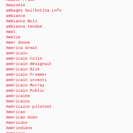
Amazonie
ambages Guilhotina.info
ambiance
Ambiance Bois
ambiance tendue
Amel
Amélie
Amer donne
America Great
américain
américain Colin
américain désignait
américain Dick
américain Frommer
américain investi
américain Murray
américain Public
américaine
Américains
Américains pilotent
American
American Gods
Americans
Amérindiens