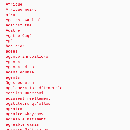
Afrique
Afrique noire
afro
Against Capital
against the
Agathe
Agathe Cagé
Âgé
âge d’or
âgées
agence immobilière
Agenda
Agenda Édito
agent double
agents
âges écoutent
agglomération d’immeubles
Aghiles Ouerdani
agissent réellement
agitateurs qu’elles
agraire
agraire Chayanov
agréable bâtiment
agréable oasis
agressé Nafissatou