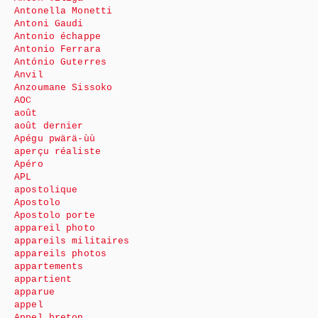
Antonella Monetti
Antoni Gaudi
Antonio échappe
Antonio Ferrara
António Guterres
Anvil
Anzoumane Sissoko
AOC
août
août dernier
Apégu pwärä-ùù
aperçu réaliste
Apéro
APL
apostolique
Apostolo
Apostolo porte
appareil photo
appareils militaires
appareils photos
appartements
appartient
apparue
appel
Appel breton