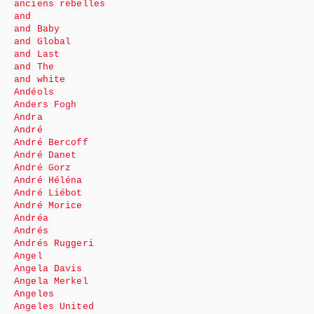
anciens rebelles
and
and Baby
and Global
and Last
and The
and white
Andéols
Anders Fogh
Andra
André
André Bercoff
André Danet
André Gorz
André Héléna
André Liébot
André Morice
Andréa
Andrés
Andrés Ruggeri
Angel
Angela Davis
Angela Merkel
Angeles
Angeles United