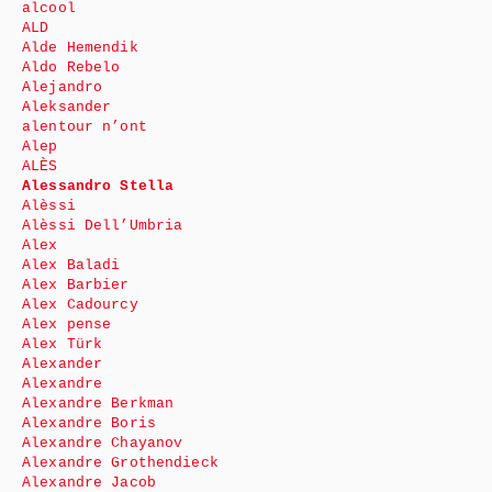
alcool
ALD
Alde Hemendik
Aldo Rebelo
Alejandro
Aleksander
alentour n’ont
Alep
ALÈS
Alessandro Stella
Alèssi
Alèssi Dell’Umbria
Alex
Alex Baladi
Alex Barbier
Alex Cadourcy
Alex pense
Alex Türk
Alexander
Alexandre
Alexandre Berkman
Alexandre Boris
Alexandre Chayanov
Alexandre Grothendieck
Alexandre Jacob