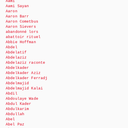
Aami
Aami Sayan
Aaron
Aaron Barr
Aaron Cometbus
Aaron Sievers
abandonné lors
abattoir rituel
Abbie Hoffman
Abdel
Abdelatif
Abdelaziz
Abdelaziz raconte
Abdelkader
Abdelkader Aziz
Abdelkader Ferradj
Abdelmajid
Abdelmajid Kalai
Abdil
Abdoulaye Wade
Abdul Kader
Abdulkarim
Abdullah
Abel
Abel Paz