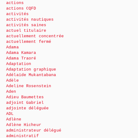
actions
actions CQFD
activités
activités nautiques
activités saines
actuel titulaire
actuellement concentrée
actuellement fermé
Adama
Adama Kamara
Adama Traoré
Adaptation
Adaptation graphique
Adélaïde Mukantabana
Adèle
Adeline Rosenstein
Aden
Adieu Baumettes
adjoint Gabriel
adjointe déléguée
ADL
Adlène
Adlène Hicheur
administrateur délégué
administratif