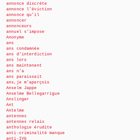
annonce discrète
annonce l’éviction
annonce qu’il
annoncer
annonceurs
annuel s’impose
Anonyme
ans
ans condamnée
ans d’interdiction
ans lors
ans maintenant
ans n’a
ans paraissait
ans,je m’aperçois
Anselm Jappe
Anselme Bellegarrigue
Anslinger
Ant
Antelme
antennes
antennes relais
anthologie érudite
anti-criminalité manque
anti-IVG