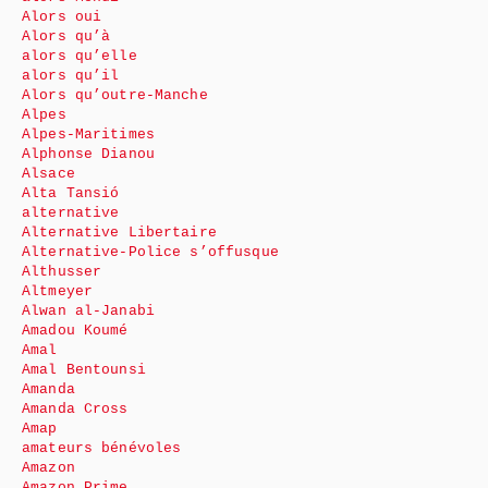
Alors oui
Alors qu’à
alors qu’elle
alors qu’il
Alors qu’outre-Manche
Alpes
Alpes-Maritimes
Alphonse Dianou
Alsace
Alta Tansió
alternative
Alternative Libertaire
Alternative-Police s’offusque
Althusser
Altmeyer
Alwan al-Janabi
Amadou Koumé
Amal
Amal Bentounsi
Amanda
Amanda Cross
Amap
amateurs bénévoles
Amazon
Amazon Prime