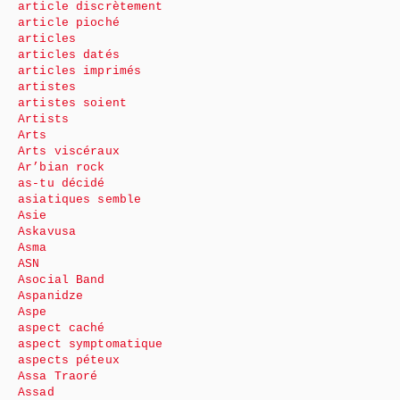
article discrètement
article pioché
articles
articles datés
articles imprimés
artistes
artistes soient
Artists
Arts
Arts viscéraux
Ar’bian rock
as-tu décidé
asiatiques semble
Asie
Askavusa
Asma
ASN
Asocial Band
Aspanidze
Aspe
aspect caché
aspect symptomatique
aspects péteux
Assa Traoré
Assad