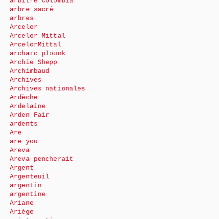
arbitre Colombia
arbre sacré
arbres
Arcelor
Arcelor Mittal
ArcelorMittal
archaïc plounk
Archie Shepp
Archimbaud
Archives
Archives nationales
Ardèche
Ardelaine
Arden Fair
ardents
Are
are you
Areva
Areva pencherait
Argent
Argenteuil
argentin
argentine
Ariane
Ariège