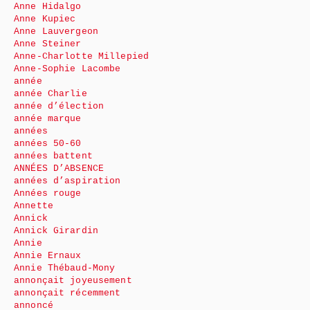
Anne Hidalgo
Anne Kupiec
Anne Lauvergeon
Anne Steiner
Anne-Charlotte Millepied
Anne-Sophie Lacombe
année
année Charlie
année d’élection
année marque
années
années 50-60
années battent
ANNÉES D’ABSENCE
années d’aspiration
Années rouge
Annette
Annick
Annick Girardin
Annie
Annie Ernaux
Annie Thébaud-Mony
annonçait joyeusement
annonçait récemment
annoncé