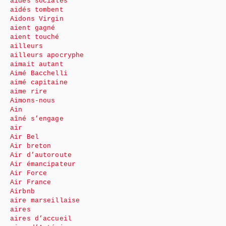
aides sociales
aidés tombent
Aidons Virgin
aient gagné
aient touché
ailleurs
ailleurs apocryphe
aimait autant
Aimé Bacchelli
aimé capitaine
aime rire
Aimons-nous
Ain
aîné s’engage
air
Air Bel
Air breton
Air d’autoroute
Air émancipateur
Air Force
Air France
Airbnb
aire marseillaise
aires
aires d’accueil