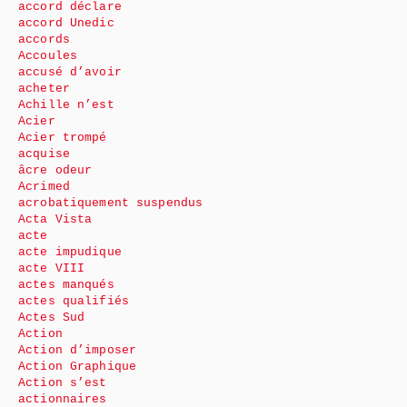
accord déclare
accord Unedic
accords
Accoules
accusé d’avoir
acheter
Achille n’est
Acier
Acier trompé
acquise
âcre odeur
Acrimed
acrobatiquement suspendus
Acta Vista
acte
acte impudique
acte VIII
actes manqués
actes qualifiés
Actes Sud
Action
Action d’imposer
Action Graphique
Action s’est
actionnaires