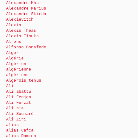
Alexandre Kha
Alexandre Marius
Alexandre Skirda
Alexievitch
Alexis
Alexis Théas
Alexis Tiouka
Alfons
Alfonso Bonafede
Alger
Algérie
Algérien
algérienne
algériens
Algérois tenus
Ali
Ali abattu
Ali Fenjan
Ali Ferzat
Ali n’a
Ali Soumaré
Ali Ziri
alias
alias Cafca
alias Damien