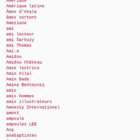
Amérique
Amérique latine
Âmes d’Atala
âmes sortent
Ameziane
ami
ami lecteur
ami Sarkozy
ami Thomas
Ami.e
Amidou
Amidou Château
Amie lectrice
Amin Allal
Amin Dada
Amine Bentounsi
amis
amis hommes
amis illustrateurs
Amnesty International
amont
ampoule
ampoules LED
Ana
anabaptistes