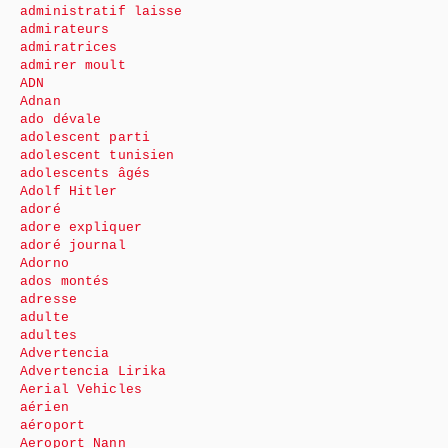
administratif laisse
admirateurs
admiratrices
admirer moult
ADN
Adnan
ado dévale
adolescent parti
adolescent tunisien
adolescents âgés
Adolf Hitler
adoré
adore expliquer
adoré journal
Adorno
ados montés
adresse
adulte
adultes
Advertencia
Advertencia Lirika
Aerial Vehicles
aérien
aéroport
Aeroport Nann