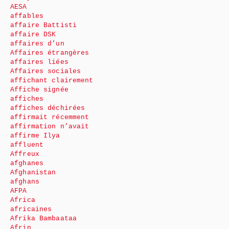
AESA
affables
affaire Battisti
affaire DSK
affaires d’un
Affaires étrangères
affaires liées
Affaires sociales
affichant clairement
Affiche signée
affiches
affiches déchirées
affirmait récemment
affirmation n’avait
affirme Ilya
affluent
Affreux
afghanes
Afghanistan
afghans
AFPA
Africa
africaines
Afrika Bambaataa
Afrin