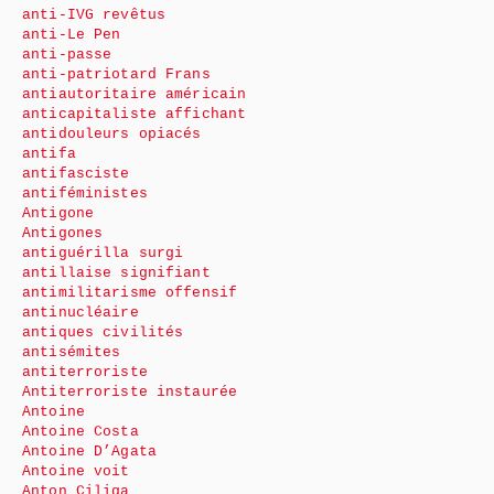
anti-IVG revêtus
anti-Le Pen
anti-passe
anti-patriotard Frans
antiautoritaire américain
anticapitaliste affichant
antidouleurs opiacés
antifa
antifasciste
antiféministes
Antigone
Antigones
antiguérilla surgi
antillaise signifiant
antimilitarisme offensif
antinucléaire
antiques civilités
antisémites
antiterroriste
Antiterroriste instaurée
Antoine
Antoine Costa
Antoine D’Agata
Antoine voit
Anton Ciliga