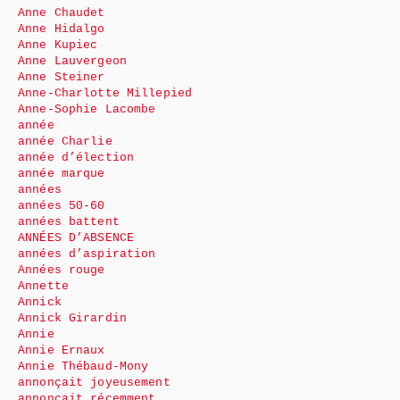
Anne Chaudet
Anne Hidalgo
Anne Kupiec
Anne Lauvergeon
Anne Steiner
Anne-Charlotte Millepied
Anne-Sophie Lacombe
année
année Charlie
année d’élection
année marque
années
années 50-60
années battent
ANNÉES D’ABSENCE
années d’aspiration
Années rouge
Annette
Annick
Annick Girardin
Annie
Annie Ernaux
Annie Thébaud-Mony
annonçait joyeusement
annonçait récemment