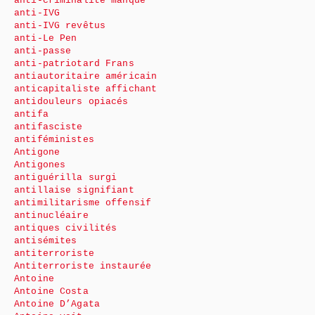
anti-criminalité manque
anti-IVG
anti-IVG revêtus
anti-Le Pen
anti-passe
anti-patriotard Frans
antiautoritaire américain
anticapitaliste affichant
antidouleurs opiacés
antifa
antifasciste
antiféministes
Antigone
Antigones
antiguérilla surgi
antillaise signifiant
antimilitarisme offensif
antinucléaire
antiques civilités
antisémites
antiterroriste
Antiterroriste instaurée
Antoine
Antoine Costa
Antoine D’Agata