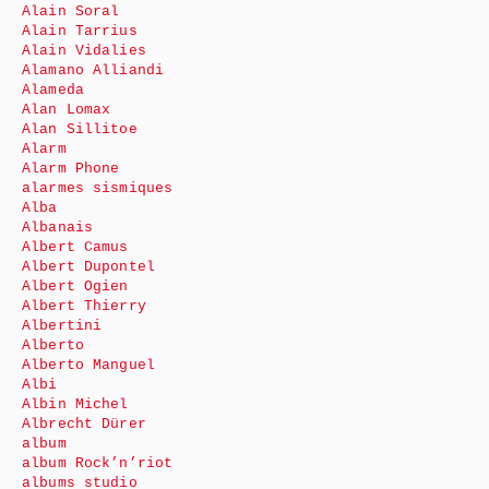
Alain Soral
Alain Tarrius
Alain Vidalies
Alamano Alliandi
Alameda
Alan Lomax
Alan Sillitoe
Alarm
Alarm Phone
alarmes sismiques
Alba
Albanais
Albert Camus
Albert Dupontel
Albert Ogien
Albert Thierry
Albertini
Alberto
Alberto Manguel
Albi
Albin Michel
Albrecht Dürer
album
album Rock’n’riot
albums studio