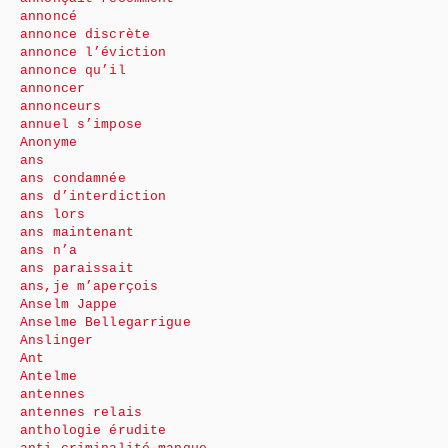
annoncé
annonce discrète
annonce l’éviction
annonce qu’il
annoncer
annonceurs
annuel s’impose
Anonyme
ans
ans condamnée
ans d’interdiction
ans lors
ans maintenant
ans n’a
ans paraissait
ans,je m’aperçois
Anselm Jappe
Anselme Bellegarrigue
Anslinger
Ant
Antelme
antennes
antennes relais
anthologie érudite