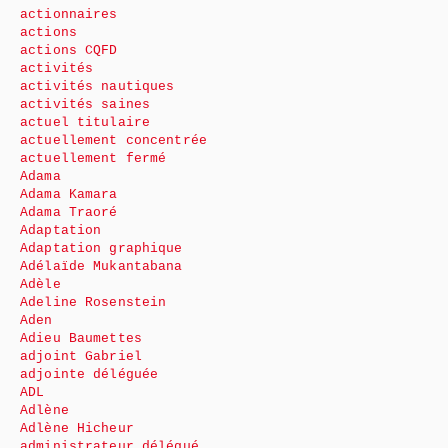
actionnaires
actions
actions CQFD
activités
activités nautiques
activités saines
actuel titulaire
actuellement concentrée
actuellement fermé
Adama
Adama Kamara
Adama Traoré
Adaptation
Adaptation graphique
Adélaïde Mukantabana
Adèle
Adeline Rosenstein
Aden
Adieu Baumettes
adjoint Gabriel
adjointe déléguée
ADL
Adlène
Adlène Hicheur
administrateur délégué