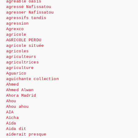
agréable oasis
agressé Nafissatou
agresser Nafissatou
agressifs tandis
agression
Agrexco
agricole
AGRICOLE PERDU
agricole située
agricoles
agriculteurs
agricultrices
agriculture
Aguarico
aguichante collection
Ahmed
Ahmed Alwan
Ahora Madrid
Ahou
Ahou ahou
AIA
Aïcha
Aida
Aida dit
aiderait presque