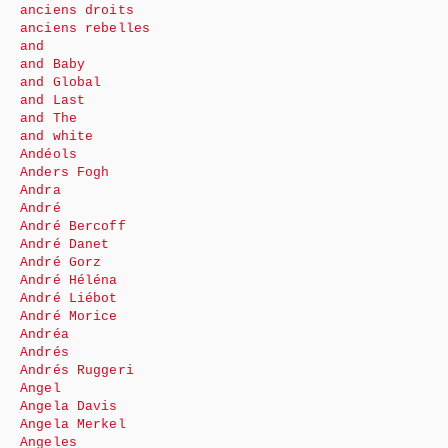
anciens droits
anciens rebelles
and
and Baby
and Global
and Last
and The
and white
Andéols
Anders Fogh
Andra
André
André Bercoff
André Danet
André Gorz
André Héléna
André Liébot
André Morice
Andréa
Andrés
Andrés Ruggeri
Angel
Angela Davis
Angela Merkel
Angeles