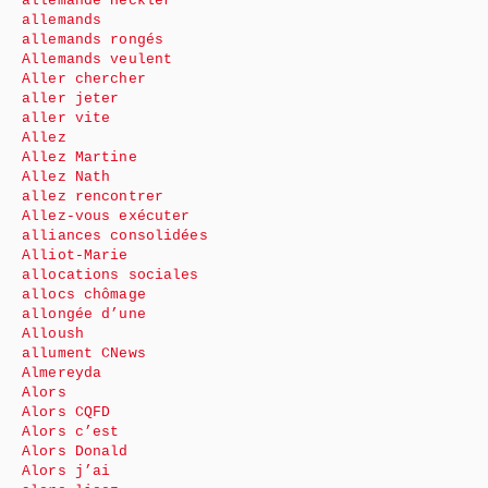
allemande Heckler
allemands
allemands rongés
Allemands veulent
Aller chercher
aller jeter
aller vite
Allez
Allez Martine
Allez Nath
allez rencontrer
Allez-vous exécuter
alliances consolidées
Alliot-Marie
allocations sociales
allocs chômage
allongée d’une
Alloush
allument CNews
Almereyda
Alors
Alors CQFD
Alors c’est
Alors Donald
Alors j’ai