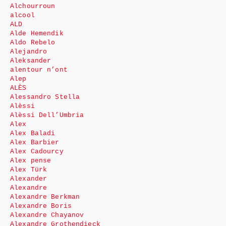
Alchourroun
alcool
ALD
Alde Hemendik
Aldo Rebelo
Alejandro
Aleksander
alentour n’ont
Alep
ALÈS
Alessandro Stella
Alèssi
Alèssi Dell’Umbria
Alex
Alex Baladi
Alex Barbier
Alex Cadourcy
Alex pense
Alex Türk
Alexander
Alexandre
Alexandre Berkman
Alexandre Boris
Alexandre Chayanov
Alexandre Grothendieck