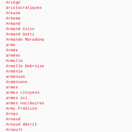
Ariège
aristocratiques
Arkana
Arkema
Armand
Armand Colin
Armand Gatti
Armando Maradona
arme
Armée
armées
Armelle
Armelle Debroize
Arménie
arménien
Arméniens
armes
armes citoyens
armes ici
armes nucléaires
Army Fraktion
Arnau
Arnaud
Arnaud décrit
Arnault