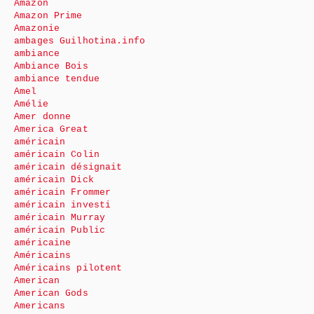
Amazon
Amazon Prime
Amazonie
ambages Guilhotina.info
ambiance
Ambiance Bois
ambiance tendue
Amel
Amélie
Amer donne
America Great
américain
américain Colin
américain désignait
américain Dick
américain Frommer
américain investi
américain Murray
américain Public
américaine
Américains
Américains pilotent
American
American Gods
Americans