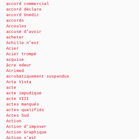
accord commercial
accord déclare
accord Unedic
accords
Accoules
accusé d’avoir
acheter
Achille n’est
Acier
Acier trompé
acquise
âcre odeur
Acrimed
acrobatiquement suspendus
Acta Vista
acte
acte impudique
acte VIII
actes manqués
actes qualifiés
Actes Sud
Action
Action d’imposer
Action Graphique
Action s’est