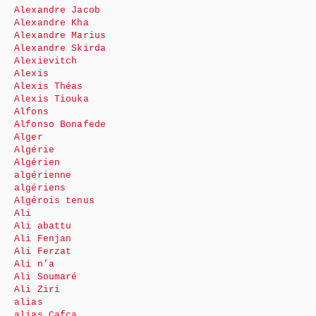
Alexandre Jacob
Alexandre Kha
Alexandre Marius
Alexandre Skirda
Alexievitch
Alexis
Alexis Théas
Alexis Tiouka
Alfons
Alfonso Bonafede
Alger
Algérie
Algérien
algérienne
algériens
Algérois tenus
Ali
Ali abattu
Ali Fenjan
Ali Ferzat
Ali n’a
Ali Soumaré
Ali Ziri
alias
alias Cafca