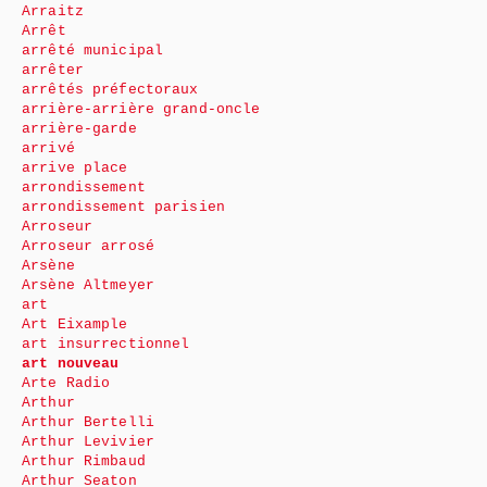
Arraitz
Arrêt
arrêté municipal
arrêter
arrêtés préfectoraux
arrière-arrière grand-oncle
arrière-garde
arrivé
arrive place
arrondissement
arrondissement parisien
Arroseur
Arroseur arrosé
Arsène
Arsène Altmeyer
art
Art Eixample
art insurrectionnel
art nouveau
Arte Radio
Arthur
Arthur Bertelli
Arthur Levivier
Arthur Rimbaud
Arthur Seaton