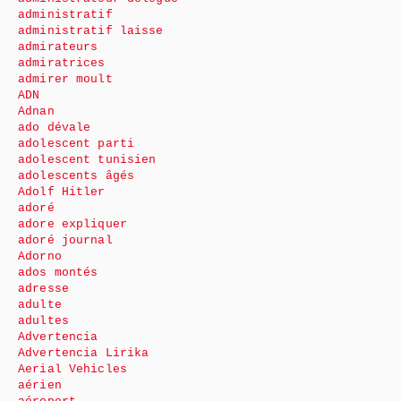
administratif
administratif laisse
admirateurs
admiratrices
admirer moult
ADN
Adnan
ado dévale
adolescent parti
adolescent tunisien
adolescents âgés
Adolf Hitler
adoré
adore expliquer
adoré journal
Adorno
ados montés
adresse
adulte
adultes
Advertencia
Advertencia Lirika
Aerial Vehicles
aérien