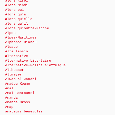
alors lisez
alors Mehdi
Alors oui
Alors qu’à
alors qu’elle
alors qu’il
Alors qu’outre-Manche
Alpes
Alpes-Maritimes
Alphonse Dianou
Alsace
Alta Tansió
alternative
Alternative Libertaire
Alternative-Police s’offusque
Althusser
Altmeyer
Alwan al-Janabi
Amadou Koumé
Amal
Amal Bentounsi
Amanda
Amanda Cross
Amap
amateurs bénévoles