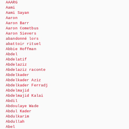
AAARG
Aami
Aami Sayan
Aaron
Aaron Barr
Aaron Cometbus
Aaron Sievers
abandonné lors
abattoir rituel
Abbie Hoffman
Abdel
Abdelatif
Abdelaziz
Abdelaziz raconte
Abdelkader
Abdelkader Aziz
Abdelkader Ferradj
Abdelmajid
Abdelmajid Kalai
Abdil
Abdoulaye Wade
Abdul Kader
Abdulkarim
Abdullah
Abel