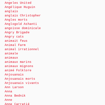
Angeles United
Angélique Huguin
anglais
anglais Christopher
Angles morts
Anglogold Ashanti
angoisse dominicale
Angry Brigade
Angry cats
animait feus
Animal Farm
animal irrationnel
animale
animaux
animaux marins
animaux mignons
animé Folklore
Anjouanais
Anjouanais morts
Anjouanais vivants
Ann Larson
Anna
Anna Bednik
Anne
Anne Carratié