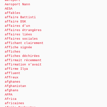
aéroport
Aeroport Nann
AESA
affables
affaire Battisti
affaire DSK
affaires d’un
Affaires étrangères
affaires liées
Affaires sociales
affichant clairement
Affiche signée
affiches
affiches déchirées
affirmait récemment
affirmation n’avait
affirme Ilya
affluent
Affreux
afghanes
Afghanistan
afghans
AFPA
Africa
africaines