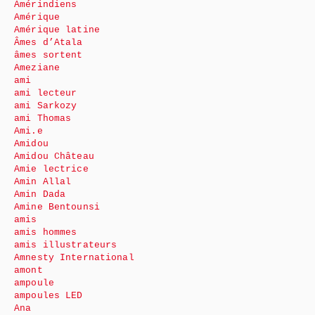
Amérindiens
Amérique
Amérique latine
Âmes d’Atala
âmes sortent
Ameziane
ami
ami lecteur
ami Sarkozy
ami Thomas
Ami.e
Amidou
Amidou Château
Amie lectrice
Amin Allal
Amin Dada
Amine Bentounsi
amis
amis hommes
amis illustrateurs
Amnesty International
amont
ampoule
ampoules LED
Ana