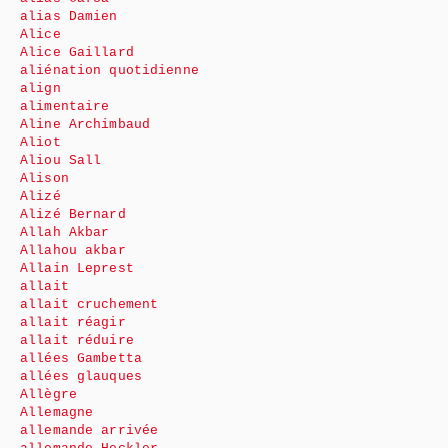
alias Damien
Alice
Alice Gaillard
aliénation quotidienne
align
alimentaire
Aline Archimbaud
Aliot
Aliou Sall
Alison
Alizé
Alizé Bernard
Allah Akbar
Allahou akbar
Allain Leprest
allait
allait cruchement
allait réagir
allait réduire
allées Gambetta
allées glauques
Allègre
Allemagne
allemande arrivée