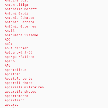
Antoine voit
Anton Ciliga
Antonella Monetti
Antoni Gaudi
Antonio échappe
Antonio Ferrara
António Guterres
Anvil
Anzoumane Sissoko
AOC
août
août dernier
Apégu pwärä-ùù
aperçu réaliste
Apéro
APL
apostolique
Apostolo
Apostolo porte
appareil photo
appareils militaires
appareils photos
appartements
appartient
apparue