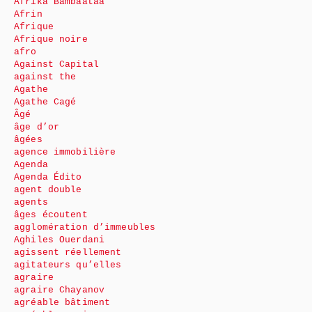
Afrika Bambaataa
Afrin
Afrique
Afrique noire
afro
Against Capital
against the
Agathe
Agathe Cagé
Âgé
âge d’or
âgées
agence immobilière
Agenda
Agenda Édito
agent double
agents
âges écoutent
agglomération d’immeubles
Aghiles Ouerdani
agissent réellement
agitateurs qu’elles
agraire
agraire Chayanov
agréable bâtiment