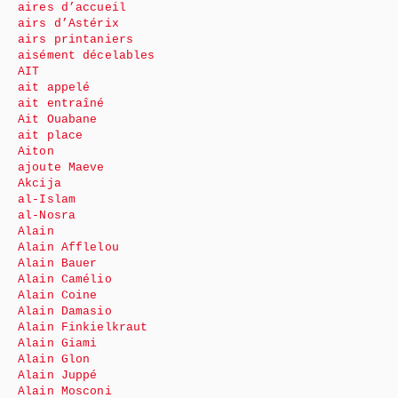
aires d’accueil
airs d’Astérix
airs printaniers
aisément décelables
AIT
ait appelé
ait entraîné
Ait Ouabane
ait place
Aiton
ajoute Maeve
Akcija
al-Islam
al-Nosra
Alain
Alain Afflelou
Alain Bauer
Alain Camélio
Alain Coine
Alain Damasio
Alain Finkielkraut
Alain Giami
Alain Glon
Alain Juppé
Alain Mosconi