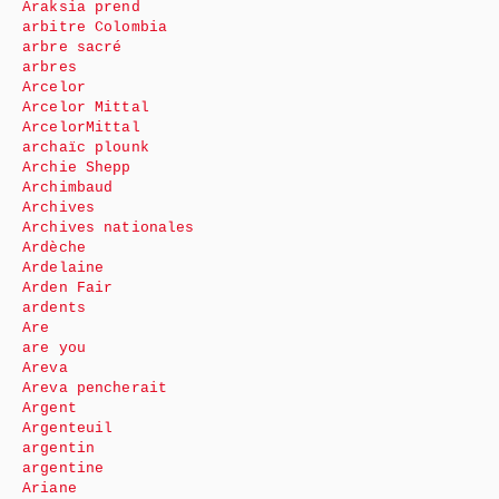
Araksia prend
arbitre Colombia
arbre sacré
arbres
Arcelor
Arcelor Mittal
ArcelorMittal
archaïc plounk
Archie Shepp
Archimbaud
Archives
Archives nationales
Ardèche
Ardelaine
Arden Fair
ardents
Are
are you
Areva
Areva pencherait
Argent
Argenteuil
argentin
argentine
Ariane