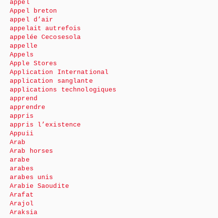
appel
Appel breton
appel d’air
appelait autrefois
appelée Cecosesola
appelle
Appels
Apple Stores
Application International
application sanglante
applications technologiques
apprend
apprendre
appris
appris l’existence
Appuii
Arab
Arab horses
arabe
arabes
arabes unis
Arabie Saoudite
Arafat
Arajol
Araksia