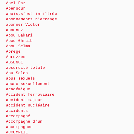
Abel Paz
Abensour
abois,s’est infiltrée
abonnements n’arrange
abonner Victor
abonnez
Abou Bakari
Abou Ghraib
Abou Selma
Abrégé
Abruzzes
ABSENCE
absurdité totale
Abu Saleh
abus sexuels
abusé sexuellement
académique
Accident ferroviaire
accident majeur
accident nucléaire
accidents
accompagné
Accompagné d’un
accompagnés
ACCOMPLIE