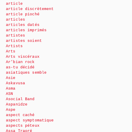
article
article discrètement
article pioché
articles
articles datés
articles imprimés
artistes
artistes soient
Artists
Arts
Arts viscéraux
Ar’bian rock
as-tu décidé
asiatiques semble
Asie
Askavusa
Asma
ASN
Asocial Band
Aspanidze
Aspe
aspect caché
aspect symptomatique
aspects péteux
Assa Traoré