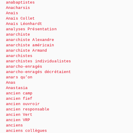
anabaptistes
Anacharsis
Anaïs
Anaïs Collet
Anaïs Léonhardt
analyses Présentation
anarchiste
anarchiste Alexandre
anarchiste américain
anarchiste Armand
anarchistes
anarchistes individualistes
anarcho-enragés
anarcho-enragés décrétaient
anars qu’on
Anas
Anastasia
ancien camp
ancien fief
ancien ouvroir
ancien responsable
ancien Vert
ancien VRP
anciens
anciens collègues