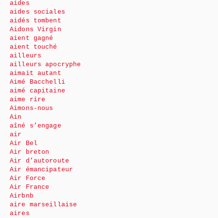
aides
aides sociales
aidés tombent
Aidons Virgin
aient gagné
aient touché
ailleurs
ailleurs apocryphe
aimait autant
Aimé Bacchelli
aimé capitaine
aime rire
Aimons-nous
Ain
aîné s’engage
air
Air Bel
Air breton
Air d’autoroute
Air émancipateur
Air Force
Air France
Airbnb
aire marseillaise
aires