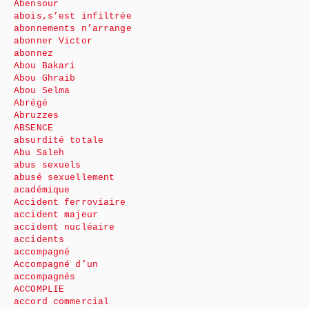
Abensour
abois,s’est infiltrée
abonnements n’arrange
abonner Victor
abonnez
Abou Bakari
Abou Ghraib
Abou Selma
Abrégé
Abruzzes
ABSENCE
absurdité totale
Abu Saleh
abus sexuels
abusé sexuellement
académique
Accident ferroviaire
accident majeur
accident nucléaire
accidents
accompagné
Accompagné d’un
accompagnés
ACCOMPLIE
accord commercial