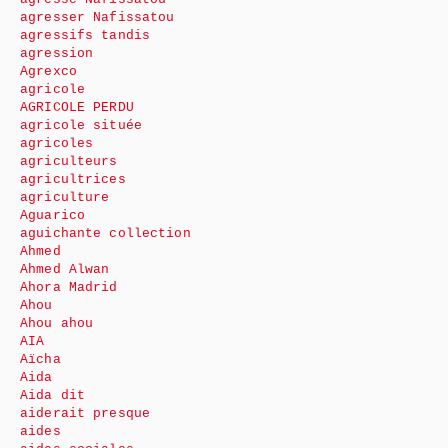
agresser Nafissatou
agressifs tandis
agression
Agrexco
agricole
AGRICOLE PERDU
agricole située
agricoles
agriculteurs
agricultrices
agriculture
Aguarico
aguichante collection
Ahmed
Ahmed Alwan
Ahora Madrid
Ahou
Ahou ahou
AIA
Aïcha
Aida
Aida dit
aiderait presque
aides