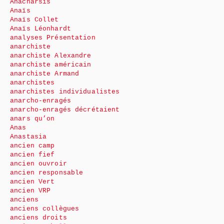
Anacharsis
Anaïs
Anaïs Collet
Anaïs Léonhardt
analyses Présentation
anarchiste
anarchiste Alexandre
anarchiste américain
anarchiste Armand
anarchistes
anarchistes individualistes
anarcho-enragés
anarcho-enragés décrétaient
anars qu’on
Anas
Anastasia
ancien camp
ancien fief
ancien ouvroir
ancien responsable
ancien Vert
ancien VRP
anciens
anciens collègues
anciens droits