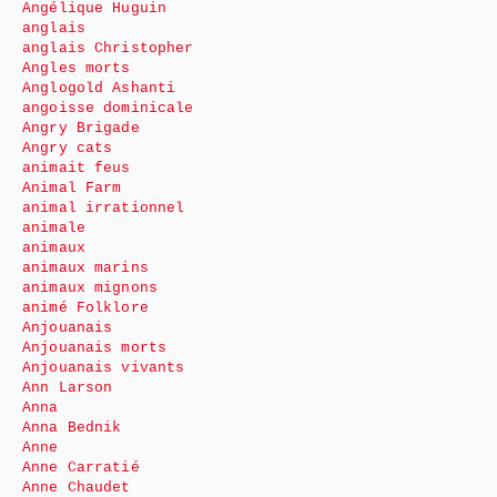
Angélique Huguin
anglais
anglais Christopher
Angles morts
Anglogold Ashanti
angoisse dominicale
Angry Brigade
Angry cats
animait feus
Animal Farm
animal irrationnel
animale
animaux
animaux marins
animaux mignons
animé Folklore
Anjouanais
Anjouanais morts
Anjouanais vivants
Ann Larson
Anna
Anna Bednik
Anne
Anne Carratié
Anne Chaudet