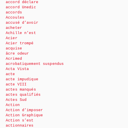
accord déclare
accord Unedic
accords
Accoules
accusé d’avoir
acheter
Achille n’est
Acier
Acier trompé
acquise
âcre odeur
Acrimed
acrobatiquement suspendus
Acta Vista
acte
acte impudique
acte VIII
actes manqués
actes qualifiés
Actes Sud
Action
Action d’imposer
Action Graphique
Action s’est
actionnaires