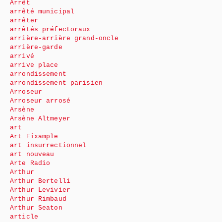
Arrêt
arrêté municipal
arrêter
arrêtés préfectoraux
arrière-arrière grand-oncle
arrière-garde
arrivé
arrive place
arrondissement
arrondissement parisien
Arroseur
Arroseur arrosé
Arsène
Arsène Altmeyer
art
Art Eixample
art insurrectionnel
art nouveau
Arte Radio
Arthur
Arthur Bertelli
Arthur Levivier
Arthur Rimbaud
Arthur Seaton
article