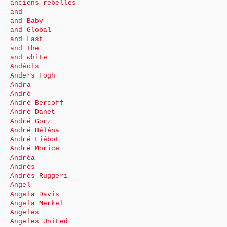
anciens rebelles
and
and Baby
and Global
and Last
and The
and white
Andéols
Anders Fogh
Andra
André
André Bercoff
André Danet
André Gorz
André Héléna
André Liébot
André Morice
Andréa
Andrés
Andrés Ruggeri
Angel
Angela Davis
Angela Merkel
Angeles
Angeles United