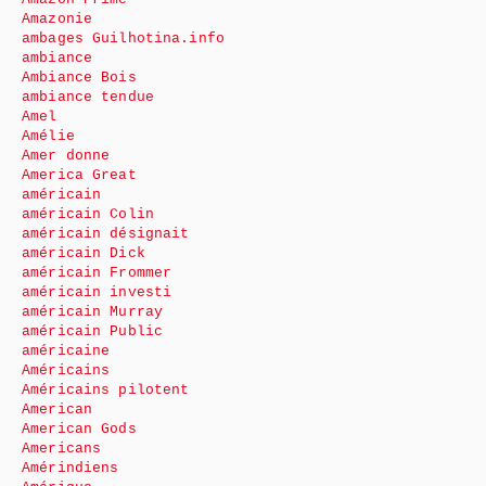
Amazonie
ambages Guilhotina.info
ambiance
Ambiance Bois
ambiance tendue
Amel
Amélie
Amer donne
America Great
américain
américain Colin
américain désignait
américain Dick
américain Frommer
américain investi
américain Murray
américain Public
américaine
Américains
Américains pilotent
American
American Gods
Americans
Amérindiens