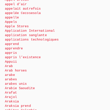
appel d’air
appelait autrefois
appelée Cecosesola
appelle
Appels
Apple Stores
Application International
application sanglante
applications technologiques
apprend
apprendre
appris
appris l’existence
Appuii
Arab
Arab horses
arabe
arabes
arabes unis
Arabie Saoudite
Arafat
Arajol
Araksia
Araksia prend