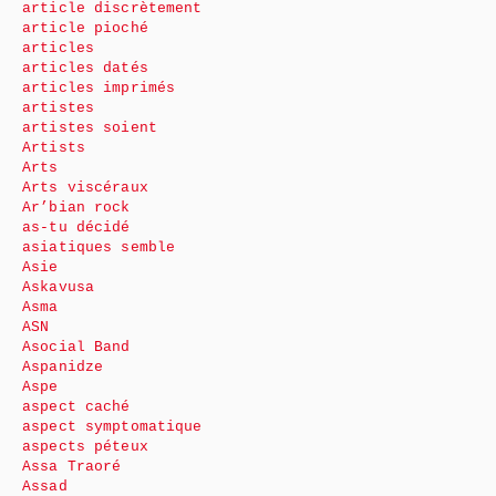
article discrètement
article pioché
articles
articles datés
articles imprimés
artistes
artistes soient
Artists
Arts
Arts viscéraux
Ar’bian rock
as-tu décidé
asiatiques semble
Asie
Askavusa
Asma
ASN
Asocial Band
Aspanidze
Aspe
aspect caché
aspect symptomatique
aspects péteux
Assa Traoré
Assad