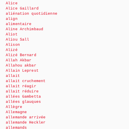
Alice
Alice Gaillard
aliénation quotidienne
align
alimentaire
Aline Archimbaud
Aliot
Aliou Sall
Alison
Alizé
Alizé Bernard
Allah Akbar
Allahou akbar
Allain Leprest
allait
allait cruchement
allait réagir
allait réduire
allées Gambetta
allées glauques
Allègre
Allemagne
allemande arrivée
allemande Heckler
allemands