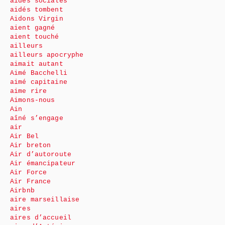
aides sociales
aidés tombent
Aidons Virgin
aient gagné
aient touché
ailleurs
ailleurs apocryphe
aimait autant
Aimé Bacchelli
aimé capitaine
aime rire
Aimons-nous
Ain
aîné s’engage
air
Air Bel
Air breton
Air d’autoroute
Air émancipateur
Air Force
Air France
Airbnb
aire marseillaise
aires
aires d’accueil