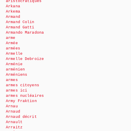
aristocratiques
Arkana
Arkema
Armand
Armand Colin
Armand Gatti
Armando Maradona
arme
Armée
armées
Armelle
Armelle Debroize
Arménie
arménien
Arméniens
armes
armes citoyens
armes ici
armes nucléaires
Army Fraktion
Arnau
Arnaud
Arnaud décrit
Arnault
Arraitz