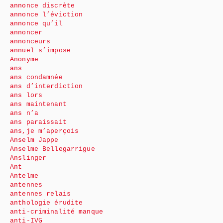
annonce discrète
annonce l’éviction
annonce qu’il
annoncer
annonceurs
annuel s’impose
Anonyme
ans
ans condamnée
ans d’interdiction
ans lors
ans maintenant
ans n’a
ans paraissait
ans,je m’aperçois
Anselm Jappe
Anselme Bellegarrigue
Anslinger
Ant
Antelme
antennes
antennes relais
anthologie érudite
anti-criminalité manque
anti-IVG