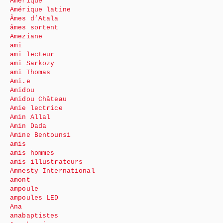
Amérique
Amérique latine
Âmes d’Atala
âmes sortent
Ameziane
ami
ami lecteur
ami Sarkozy
ami Thomas
Ami.e
Amidou
Amidou Château
Amie lectrice
Amin Allal
Amin Dada
Amine Bentounsi
amis
amis hommes
amis illustrateurs
Amnesty International
amont
ampoule
ampoules LED
Ana
anabaptistes