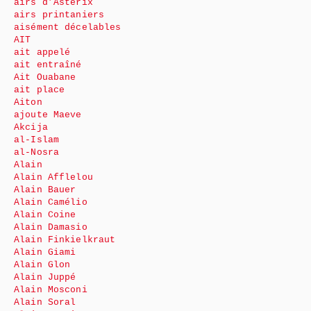
airs d’Astérix
airs printaniers
aisément décelables
AIT
ait appelé
ait entraîné
Ait Ouabane
ait place
Aiton
ajoute Maeve
Akcija
al-Islam
al-Nosra
Alain
Alain Afflelou
Alain Bauer
Alain Camélio
Alain Coine
Alain Damasio
Alain Finkielkraut
Alain Giami
Alain Glon
Alain Juppé
Alain Mosconi
Alain Soral