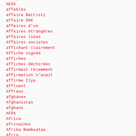
AESA
affables
affaire Battisti
affaire DSK
affaires d’un
Affaires étrangères
affaires liées
Affaires sociales
affichant clairement
Affiche signée
affiches
affiches déchirées
affirmait récemment
affirmation n’avait
affirme Ilya
affluent
Affreux
afghanes
Afghanistan
afghans
AFPA
Africa
africaines
Afrika Bambaataa
Afrin