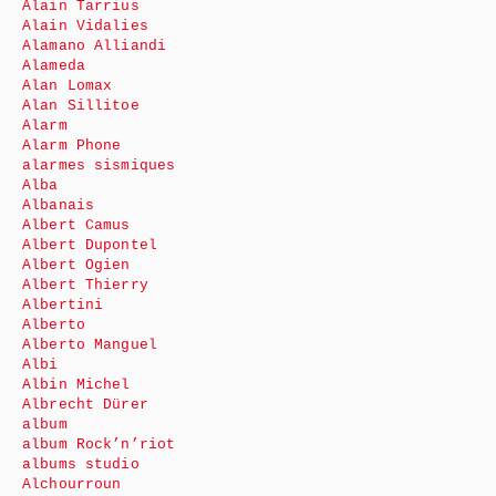
Alain Tarrius
Alain Vidalies
Alamano Alliandi
Alameda
Alan Lomax
Alan Sillitoe
Alarm
Alarm Phone
alarmes sismiques
Alba
Albanais
Albert Camus
Albert Dupontel
Albert Ogien
Albert Thierry
Albertini
Alberto
Alberto Manguel
Albi
Albin Michel
Albrecht Dürer
album
album Rock’n’riot
albums studio
Alchourroun