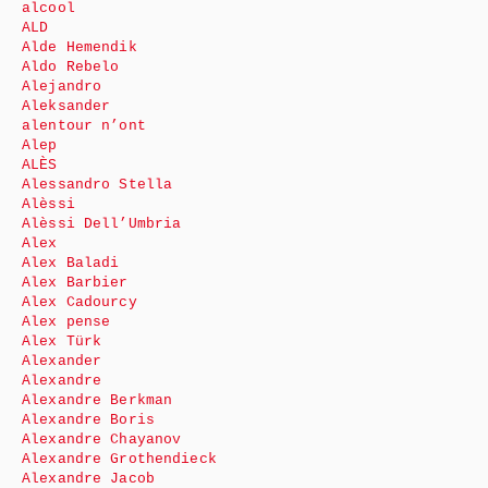
alcool
ALD
Alde Hemendik
Aldo Rebelo
Alejandro
Aleksander
alentour n’ont
Alep
ALÈS
Alessandro Stella
Alèssi
Alèssi Dell’Umbria
Alex
Alex Baladi
Alex Barbier
Alex Cadourcy
Alex pense
Alex Türk
Alexander
Alexandre
Alexandre Berkman
Alexandre Boris
Alexandre Chayanov
Alexandre Grothendieck
Alexandre Jacob