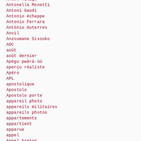
Antonella Monetti
Antoni Gaudi
Antonio échappe
Antonio Ferrara
António Guterres
Anvil
Anzoumane Sissoko
AOC
août
août dernier
Apégu pwärä-ùù
aperçu réaliste
Apéro
APL
apostolique
Apostolo
Apostolo porte
appareil photo
appareils militaires
appareils photos
appartements
appartient
apparue
appel
Appel breton