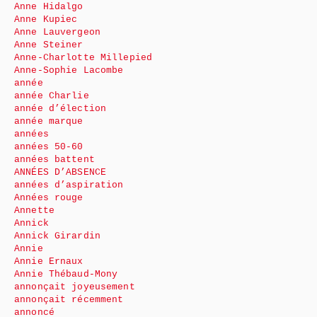
Anne Hidalgo
Anne Kupiec
Anne Lauvergeon
Anne Steiner
Anne-Charlotte Millepied
Anne-Sophie Lacombe
année
année Charlie
année d’élection
année marque
années
années 50-60
années battent
ANNÉES D’ABSENCE
années d’aspiration
Années rouge
Annette
Annick
Annick Girardin
Annie
Annie Ernaux
Annie Thébaud-Mony
annonçait joyeusement
annonçait récemment
annoncé