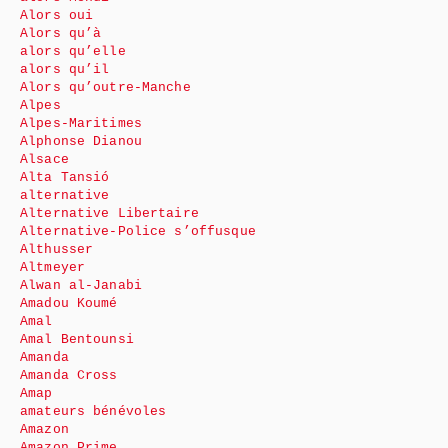
Alors oui
Alors qu’à
alors qu’elle
alors qu’il
Alors qu’outre-Manche
Alpes
Alpes-Maritimes
Alphonse Dianou
Alsace
Alta Tansió
alternative
Alternative Libertaire
Alternative-Police s’offusque
Althusser
Altmeyer
Alwan al-Janabi
Amadou Koumé
Amal
Amal Bentounsi
Amanda
Amanda Cross
Amap
amateurs bénévoles
Amazon
Amazon Prime