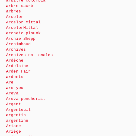
arbitre Colombia
arbre sacré
arbres
Arcelor
Arcelor Mittal
ArcelorMittal
archaïc plounk
Archie Shepp
Archimbaud
Archives
Archives nationales
Ardèche
Ardelaine
Arden Fair
ardents
Are
are you
Areva
Areva pencherait
Argent
Argenteuil
argentin
argentine
Ariane
Ariège