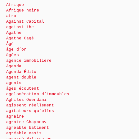
Afrique
Afrique noire
afro
Against Capital
against the
Agathe
Agathe Cagé
Âgé
âge d’or
âgées
agence immobilière
Agenda
Agenda Édito
agent double
agents
âges écoutent
agglomération d’immeubles
Aghiles Ouerdani
agissent réellement
agitateurs qu’elles
agraire
agraire Chayanov
agréable bâtiment
agréable oasis
agressé Nafissatou