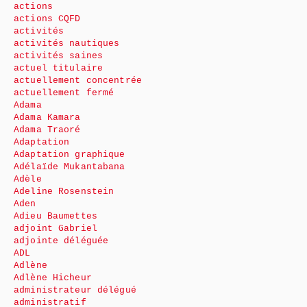
actions
actions CQFD
activités
activités nautiques
activités saines
actuel titulaire
actuellement concentrée
actuellement fermé
Adama
Adama Kamara
Adama Traoré
Adaptation
Adaptation graphique
Adélaïde Mukantabana
Adèle
Adeline Rosenstein
Aden
Adieu Baumettes
adjoint Gabriel
adjointe déléguée
ADL
Adlène
Adlène Hicheur
administrateur délégué
administratif