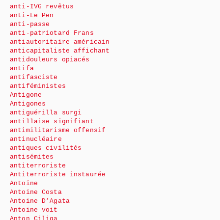
anti-IVG revêtus
anti-Le Pen
anti-passe
anti-patriotard Frans
antiautoritaire américain
anticapitaliste affichant
antidouleurs opiacés
antifa
antifasciste
antiféministes
Antigone
Antigones
antiguérilla surgi
antillaise signifiant
antimilitarisme offensif
antinucléaire
antiques civilités
antisémites
antiterroriste
Antiterroriste instaurée
Antoine
Antoine Costa
Antoine D’Agata
Antoine voit
Anton Ciliga