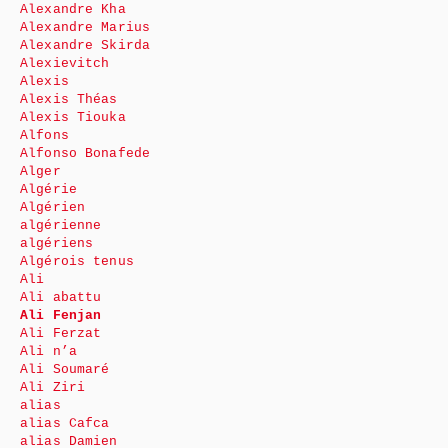
Alexandre Kha
Alexandre Marius
Alexandre Skirda
Alexievitch
Alexis
Alexis Théas
Alexis Tiouka
Alfons
Alfonso Bonafede
Alger
Algérie
Algérien
algérienne
algériens
Algérois tenus
Ali
Ali abattu
Ali Fenjan
Ali Ferzat
Ali n’a
Ali Soumaré
Ali Ziri
alias
alias Cafca
alias Damien