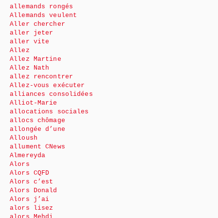
allemands rongés
Allemands veulent
Aller chercher
aller jeter
aller vite
Allez
Allez Martine
Allez Nath
allez rencontrer
Allez-vous exécuter
alliances consolidées
Alliot-Marie
allocations sociales
allocs chômage
allongée d’une
Alloush
allument CNews
Almereyda
Alors
Alors CQFD
Alors c’est
Alors Donald
Alors j’ai
alors lisez
alors Mehdi