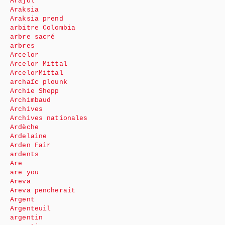
Arajol
Araksia
Araksia prend
arbitre Colombia
arbre sacré
arbres
Arcelor
Arcelor Mittal
ArcelorMittal
archaïc plounk
Archie Shepp
Archimbaud
Archives
Archives nationales
Ardèche
Ardelaine
Arden Fair
ardents
Are
are you
Areva
Areva pencherait
Argent
Argenteuil
argentin