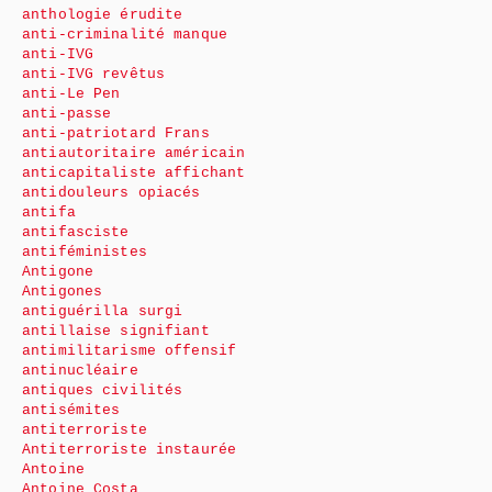
anthologie érudite
anti-criminalité manque
anti-IVG
anti-IVG revêtus
anti-Le Pen
anti-passe
anti-patriotard Frans
antiautoritaire américain
anticapitaliste affichant
antidouleurs opiacés
antifa
antifasciste
antiféministes
Antigone
Antigones
antiguérilla surgi
antillaise signifiant
antimilitarisme offensif
antinucléaire
antiques civilités
antisémites
antiterroriste
Antiterroriste instaurée
Antoine
Antoine Costa