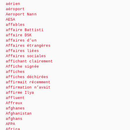
aérien
aéroport
Aeroport Nann
AESA
affables
affaire Battisti
affaire DSK
affaires d’un
Affaires étrangères
affaires liées
Affaires sociales
affichant clairement
Affiche signée
affiches
affiches déchirées
affirmait récemment
affirmation n’avait
affirme Ilya
affluent
Affreux
afghanes
Afghanistan
afghans
AFPA
Africa