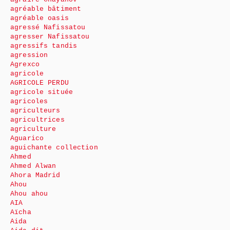
agréable bâtiment
agréable oasis
agressé Nafissatou
agresser Nafissatou
agressifs tandis
agression
Agrexco
agricole
AGRICOLE PERDU
agricole située
agricoles
agriculteurs
agricultrices
agriculture
Aguarico
aguichante collection
Ahmed
Ahmed Alwan
Ahora Madrid
Ahou
Ahou ahou
AIA
Aïcha
Aida