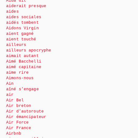
Aida dit
aiderait presque
aides
aides sociales
aidés tombent
Aidons Virgin
aient gagné
aient touché
ailleurs
ailleurs apocryphe
aimait autant
Aimé Bacchelli
aimé capitaine
aime rire
Aimons-nous
Ain
aîné s’engage
air
Air Bel
Air breton
Air d’autoroute
Air émancipateur
Air Force
Air France
Airbnb