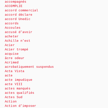
accompagnés
ACCOMPLIE
accord commercial
accord déclare
accord Unedic
accords
Accoules
accusé d’avoir
acheter
Achille n’est
Acier
Acier trompé
acquise
âcre odeur
Acrimed
acrobatiquement suspendus
Acta Vista
acte
acte impudique
acte VIII
actes manqués
actes qualifiés
Actes Sud
Action
Action d’imposer