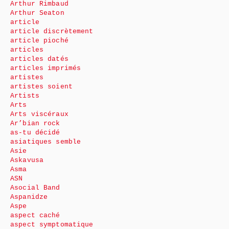
Arthur Rimbaud
Arthur Seaton
article
article discrètement
article pioché
articles
articles datés
articles imprimés
artistes
artistes soient
Artists
Arts
Arts viscéraux
Ar’bian rock
as-tu décidé
asiatiques semble
Asie
Askavusa
Asma
ASN
Asocial Band
Aspanidze
Aspe
aspect caché
aspect symptomatique