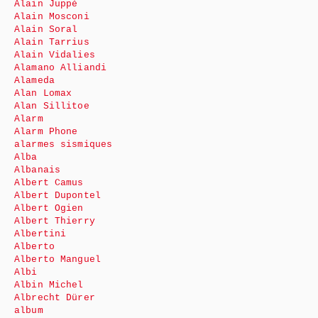
Alain Juppé
Alain Mosconi
Alain Soral
Alain Tarrius
Alain Vidalies
Alamano Alliandi
Alameda
Alan Lomax
Alan Sillitoe
Alarm
Alarm Phone
alarmes sismiques
Alba
Albanais
Albert Camus
Albert Dupontel
Albert Ogien
Albert Thierry
Albertini
Alberto
Alberto Manguel
Albi
Albin Michel
Albrecht Dürer
album