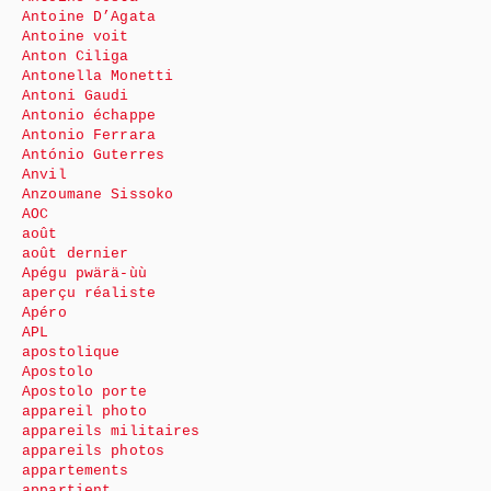
Antoine D’Agata
Antoine voit
Anton Ciliga
Antonella Monetti
Antoni Gaudi
Antonio échappe
Antonio Ferrara
António Guterres
Anvil
Anzoumane Sissoko
AOC
août
août dernier
Apégu pwärä-ùù
aperçu réaliste
Apéro
APL
apostolique
Apostolo
Apostolo porte
appareil photo
appareils militaires
appareils photos
appartements
appartient