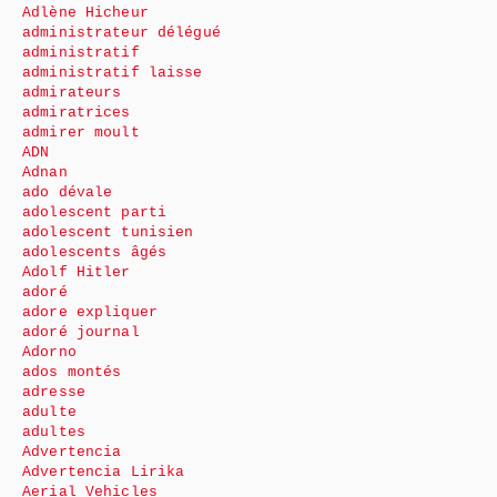
Adlène Hicheur
administrateur délégué
administratif
administratif laisse
admirateurs
admiratrices
admirer moult
ADN
Adnan
ado dévale
adolescent parti
adolescent tunisien
adolescents âgés
Adolf Hitler
adoré
adore expliquer
adoré journal
Adorno
ados montés
adresse
adulte
adultes
Advertencia
Advertencia Lirika
Aerial Vehicles