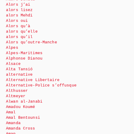
Alors j’ai
alors lisez
alors Mehdi
Alors oui
Alors qu’à
alors qu’elle
alors qu’il
Alors qu’outre-Manche
Alpes
Alpes-Maritimes
Alphonse Dianou
Alsace
Alta Tansió
alternative
Alternative Libertaire
Alternative-Police s’offusque
Althusser
Altmeyer
Alwan al-Janabi
Amadou Koumé
Amal
Amal Bentounsi
Amanda
Amanda Cross
Amap