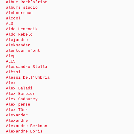
album Rock’n’riot
albums studio
Alchourroun
alcool
ALD
Alde Hemendik
Aldo Rebelo
Alejandro
Aleksander
alentour n’ont
Alep
ALÈS
Alessandro Stella
Alèssi
Alèssi Dell’Umbria
Alex
Alex Baladi
Alex Barbier
Alex Cadourcy
Alex pense
Alex Türk
Alexander
Alexandre
Alexandre Berkman
Alexandre Boris