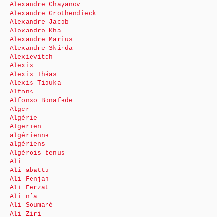
Alexandre Chayanov
Alexandre Grothendieck
Alexandre Jacob
Alexandre Kha
Alexandre Marius
Alexandre Skirda
Alexievitch
Alexis
Alexis Théas
Alexis Tiouka
Alfons
Alfonso Bonafede
Alger
Algérie
Algérien
algérienne
algériens
Algérois tenus
Ali
Ali abattu
Ali Fenjan
Ali Ferzat
Ali n’a
Ali Soumaré
Ali Ziri