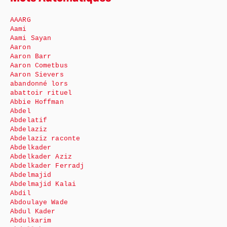
AAARG
Aami
Aami Sayan
Aaron
Aaron Barr
Aaron Cometbus
Aaron Sievers
abandonné lors
abattoir rituel
Abbie Hoffman
Abdel
Abdelatif
Abdelaziz
Abdelaziz raconte
Abdelkader
Abdelkader Aziz
Abdelkader Ferradj
Abdelmajid
Abdelmajid Kalai
Abdil
Abdoulaye Wade
Abdul Kader
Abdulkarim