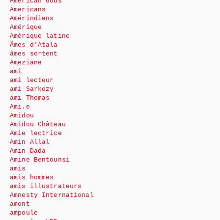
American Gods
Americans
Amérindiens
Amérique
Amérique latine
Âmes d’Atala
âmes sortent
Ameziane
ami
ami lecteur
ami Sarkozy
ami Thomas
Ami.e
Amidou
Amidou Château
Amie lectrice
Amin Allal
Amin Dada
Amine Bentounsi
amis
amis hommes
amis illustrateurs
Amnesty International
amont
ampoule