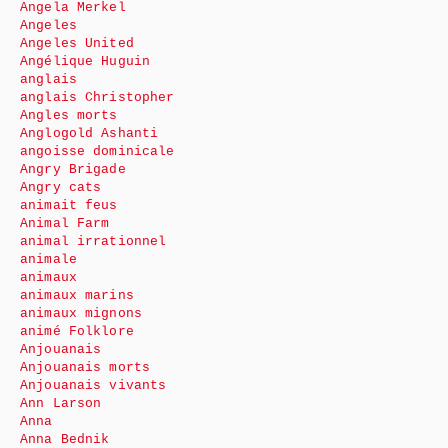
Angela Merkel
Angeles
Angeles United
Angélique Huguin
anglais
anglais Christopher
Angles morts
Anglogold Ashanti
angoisse dominicale
Angry Brigade
Angry cats
animait feus
Animal Farm
animal irrationnel
animale
animaux
animaux marins
animaux mignons
animé Folklore
Anjouanais
Anjouanais morts
Anjouanais vivants
Ann Larson
Anna
Anna Bednik