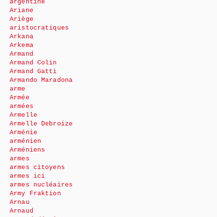
argentine
Ariane
Ariège
aristocratiques
Arkana
Arkema
Armand
Armand Colin
Armand Gatti
Armando Maradona
arme
Armée
armées
Armelle
Armelle Debroize
Arménie
arménien
Arméniens
armes
armes citoyens
armes ici
armes nucléaires
Army Fraktion
Arnau
Arnaud