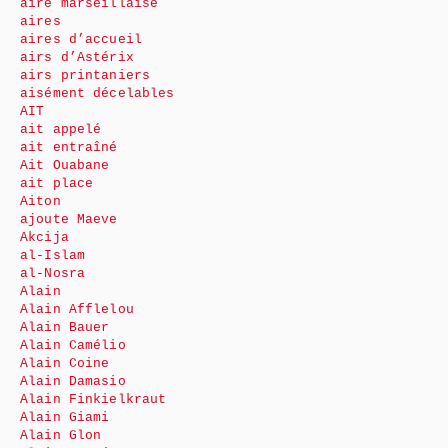
aire marseillaise
aires
aires d’accueil
airs d’Astérix
airs printaniers
aisément décelables
AIT
ait appelé
ait entraîné
Ait Ouabane
ait place
Aiton
ajoute Maeve
Akcija
al-Islam
al-Nosra
Alain
Alain Afflelou
Alain Bauer
Alain Camélio
Alain Coine
Alain Damasio
Alain Finkielkraut
Alain Giami
Alain Glon