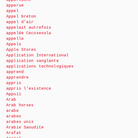
apparue
appel
Appel breton
appel d’air
appelait autrefois
appelée Cecosesola
appelle
Appels
Apple Stores
Application International
application sanglante
applications technologiques
apprend
apprendre
appris
appris l’existence
Appuii
Arab
Arab horses
arabe
arabes
arabes unis
Arabie Saoudite
Arafat