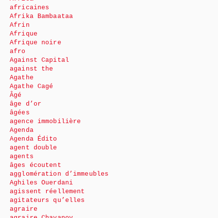
africaines
Afrika Bambaataa
Afrin
Afrique
Afrique noire
afro
Against Capital
against the
Agathe
Agathe Cagé
Âgé
âge d’or
âgées
agence immobilière
Agenda
Agenda Édito
agent double
agents
âges écoutent
agglomération d’immeubles
Aghiles Ouerdani
agissent réellement
agitateurs qu’elles
agraire
agraire Chayanov