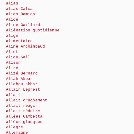
alias
alias Cafca
alias Damien
Alice
Alice Gaillard
aliénation quotidienne
align
alimentaire
Aline Archimbaud
Aliot
Aliou Sall
Alison
Alizé
Alizé Bernard
Allah Akbar
Allahou akbar
Allain Leprest
allait
allait cruchement
allait réagir
allait réduire
allées Gambetta
allées glauques
Allègre
Allemagne