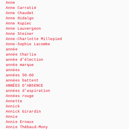
Anne
Anne Carratié
Anne Chaudet
Anne Hidalgo
Anne Kupiec
Anne Lauvergeon
Anne Steiner
Anne-Charlotte Millepied
Anne-Sophie Lacombe
année
année Charlie
année d’élection
année marque
années
années 50-60
années battent
ANNÉES D’ABSENCE
années d’aspiration
Années rouge
Annette
Annick
Annick Girardin
Annie
Annie Ernaux
Annie Thébaud-Mony