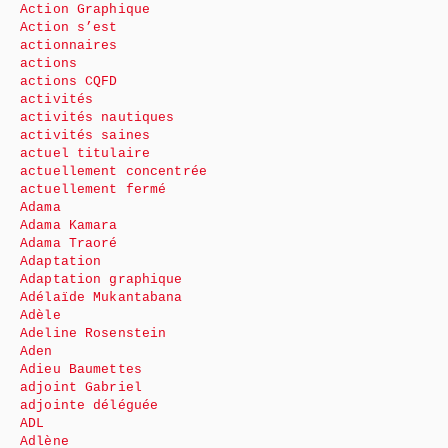
Action Graphique
Action s’est
actionnaires
actions
actions CQFD
activités
activités nautiques
activités saines
actuel titulaire
actuellement concentrée
actuellement fermé
Adama
Adama Kamara
Adama Traoré
Adaptation
Adaptation graphique
Adélaïde Mukantabana
Adèle
Adeline Rosenstein
Aden
Adieu Baumettes
adjoint Gabriel
adjointe déléguée
ADL
Adlène