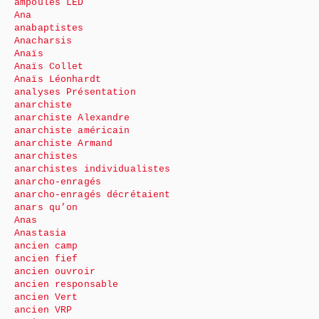
ampoules LED
Ana
anabaptistes
Anacharsis
Anaïs
Anaïs Collet
Anaïs Léonhardt
analyses Présentation
anarchiste
anarchiste Alexandre
anarchiste américain
anarchiste Armand
anarchistes
anarchistes individualistes
anarcho-enragés
anarcho-enragés décrétaient
anars qu’on
Anas
Anastasia
ancien camp
ancien fief
ancien ouvroir
ancien responsable
ancien Vert
ancien VRP