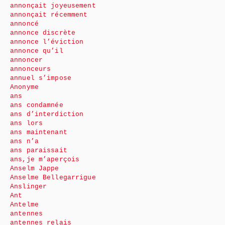
annonçait joyeusement
annonçait récemment
annoncé
annonce discrète
annonce l’éviction
annonce qu’il
annoncer
annonceurs
annuel s’impose
Anonyme
ans
ans condamnée
ans d’interdiction
ans lors
ans maintenant
ans n’a
ans paraissait
ans,je m’aperçois
Anselm Jappe
Anselme Bellegarrigue
Anslinger
Ant
Antelme
antennes
antennes relais