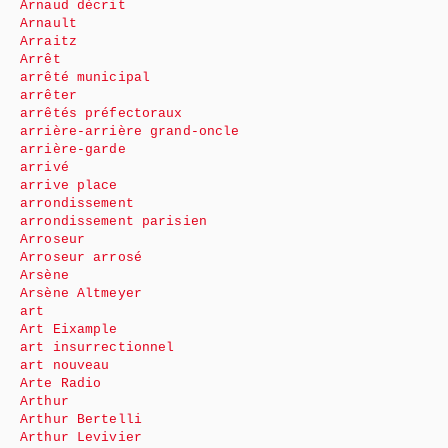
Arnaud décrit
Arnault
Arraitz
Arrêt
arrêté municipal
arrêter
arrêtés préfectoraux
arrière-arrière grand-oncle
arrière-garde
arrivé
arrive place
arrondissement
arrondissement parisien
Arroseur
Arroseur arrosé
Arsène
Arsène Altmeyer
art
Art Eixample
art insurrectionnel
art nouveau
Arte Radio
Arthur
Arthur Bertelli
Arthur Levivier