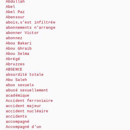
Abdullah
Abel
Abel Paz
Abensour
abois,s’est infiltrée
abonnements n’arrange
abonner Victor
abonnez
Abou Bakari
Abou Ghraib
Abou Selma
Abrégé
Abruzzes
ABSENCE
absurdité totale
Abu Saleh
abus sexuels
abusé sexuellement
académique
Accident ferroviaire
accident majeur
accident nucléaire
accidents
accompagné
Accompagné d’un