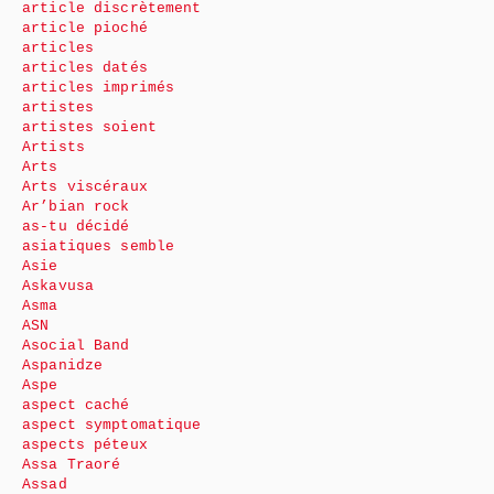
article discrètement
article pioché
articles
articles datés
articles imprimés
artistes
artistes soient
Artists
Arts
Arts viscéraux
Ar’bian rock
as-tu décidé
asiatiques semble
Asie
Askavusa
Asma
ASN
Asocial Band
Aspanidze
Aspe
aspect caché
aspect symptomatique
aspects péteux
Assa Traoré
Assad