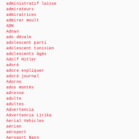
administratif laisse
admirateurs
admiratrices
admirer moult
ADN
Adnan
ado dévale
adolescent parti
adolescent tunisien
adolescents âgés
Adolf Hitler
adoré
adore expliquer
adoré journal
Adorno
ados montés
adresse
adulte
adultes
Advertencia
Advertencia Lirika
Aerial Vehicles
aérien
aéroport
Aeroport Nann