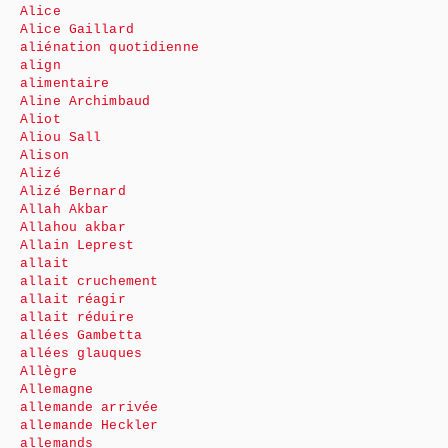
Alice
Alice Gaillard
aliénation quotidienne
align
alimentaire
Aline Archimbaud
Aliot
Aliou Sall
Alison
Alizé
Alizé Bernard
Allah Akbar
Allahou akbar
Allain Leprest
allait
allait cruchement
allait réagir
allait réduire
allées Gambetta
allées glauques
Allègre
Allemagne
allemande arrivée
allemande Heckler
allemands