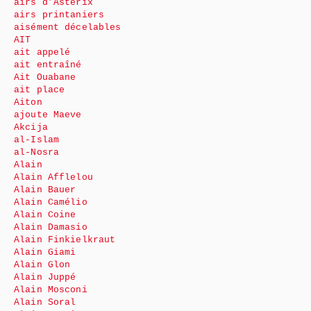
airs d’Astérix
airs printaniers
aisément décelables
AIT
ait appelé
ait entraîné
Ait Ouabane
ait place
Aiton
ajoute Maeve
Akcija
al-Islam
al-Nosra
Alain
Alain Afflelou
Alain Bauer
Alain Camélio
Alain Coine
Alain Damasio
Alain Finkielkraut
Alain Giami
Alain Glon
Alain Juppé
Alain Mosconi
Alain Soral