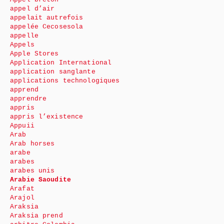
appel d’air
appelait autrefois
appelée Cecosesola
appelle
Appels
Apple Stores
Application International
application sanglante
applications technologiques
apprend
apprendre
appris
appris l’existence
Appuii
Arab
Arab horses
arabe
arabes
arabes unis
Arabie Saoudite
Arafat
Arajol
Araksia
Araksia prend