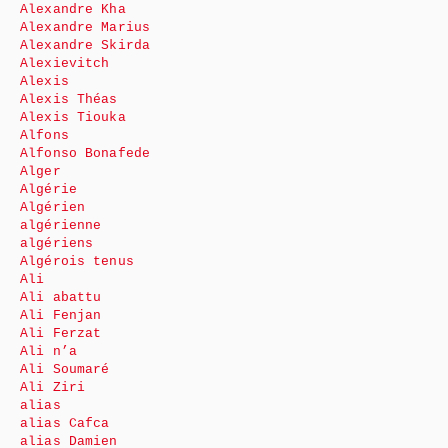
Alexandre Kha
Alexandre Marius
Alexandre Skirda
Alexievitch
Alexis
Alexis Théas
Alexis Tiouka
Alfons
Alfonso Bonafede
Alger
Algérie
Algérien
algérienne
algériens
Algérois tenus
Ali
Ali abattu
Ali Fenjan
Ali Ferzat
Ali n’a
Ali Soumaré
Ali Ziri
alias
alias Cafca
alias Damien