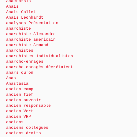
Anacharsis
Anaïs
Anaïs Collet
Anaïs Léonhardt
analyses Présentation
anarchiste
anarchiste Alexandre
anarchiste américain
anarchiste Armand
anarchistes
anarchistes individualistes
anarcho-enragés
anarcho-enragés décrétaient
anars qu’on
Anas
Anastasia
ancien camp
ancien fief
ancien ouvroir
ancien responsable
ancien Vert
ancien VRP
anciens
anciens collègues
anciens droits