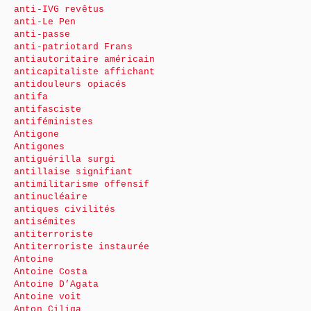
anti-IVG revêtus
anti-Le Pen
anti-passe
anti-patriotard Frans
antiautoritaire américain
anticapitaliste affichant
antidouleurs opiacés
antifa
antifasciste
antiféministes
Antigone
Antigones
antiguérilla surgi
antillaise signifiant
antimilitarisme offensif
antinucléaire
antiques civilités
antisémites
antiterroriste
Antiterroriste instaurée
Antoine
Antoine Costa
Antoine D’Agata
Antoine voit
Anton Ciliga