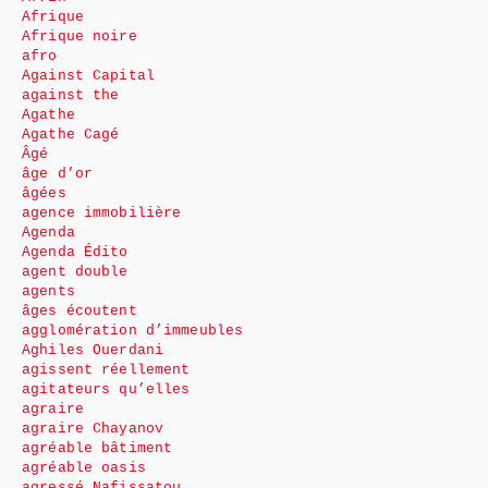
Afrique
Afrique noire
afro
Against Capital
against the
Agathe
Agathe Cagé
Âgé
âge d’or
âgées
agence immobilière
Agenda
Agenda Édito
agent double
agents
âges écoutent
agglomération d’immeubles
Aghiles Ouerdani
agissent réellement
agitateurs qu’elles
agraire
agraire Chayanov
agréable bâtiment
agréable oasis
agressé Nafissatou