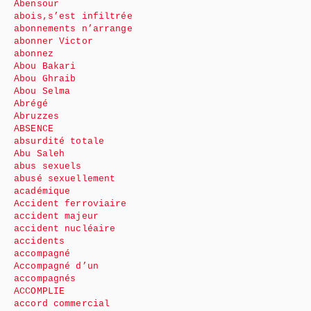
Abensour
abois,s’est infiltrée
abonnements n’arrange
abonner Victor
abonnez
Abou Bakari
Abou Ghraib
Abou Selma
Abrégé
Abruzzes
ABSENCE
absurdité totale
Abu Saleh
abus sexuels
abusé sexuellement
académique
Accident ferroviaire
accident majeur
accident nucléaire
accidents
accompagné
Accompagné d’un
accompagnés
ACCOMPLIE
accord commercial