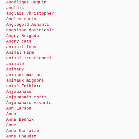
Angélique Huguin
anglais
anglais Christopher
Angles morts
Anglogold Ashanti
angoisse dominicale
Angry Brigade
Angry cats
animait feus
Animal Farm
animal irrationnel
animale
animaux
animaux marins
animaux mignons
animé Folklore
Anjouanais
Anjouanais morts
Anjouanais vivants
Ann Larson
Anna
Anna Bednik
Anne
Anne Carratié
Anne Chaudet