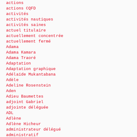
actions
actions CQFD
activités
activités nautiques
activités saines
actuel titulaire
actuellement concentrée
actuellement fermé
Adama
Adama Kamara
Adama Traoré
Adaptation
Adaptation graphique
Adélaïde Mukantabana
Adèle
Adeline Rosenstein
Aden
Adieu Baumettes
adjoint Gabriel
adjointe déléguée
ADL
Adlène
Adlène Hicheur
administrateur délégué
administratif