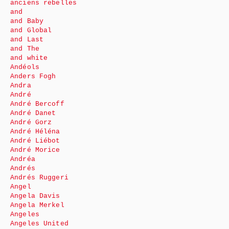
anciens rebelles
and
and Baby
and Global
and Last
and The
and white
Andéols
Anders Fogh
Andra
André
André Bercoff
André Danet
André Gorz
André Héléna
André Liébot
André Morice
Andréa
Andrés
Andrés Ruggeri
Angel
Angela Davis
Angela Merkel
Angeles
Angeles United