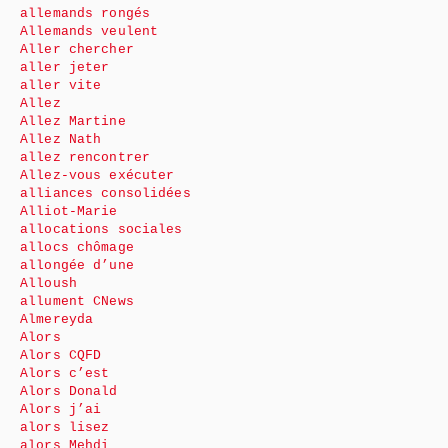
allemands rongés
Allemands veulent
Aller chercher
aller jeter
aller vite
Allez
Allez Martine
Allez Nath
allez rencontrer
Allez-vous exécuter
alliances consolidées
Alliot-Marie
allocations sociales
allocs chômage
allongée d’une
Alloush
allument CNews
Almereyda
Alors
Alors CQFD
Alors c’est
Alors Donald
Alors j’ai
alors lisez
alors Mehdi