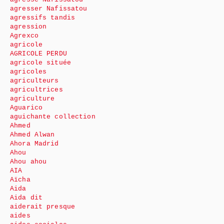
agresser Nafissatou
agressifs tandis
agression
Agrexco
agricole
AGRICOLE PERDU
agricole située
agricoles
agriculteurs
agricultrices
agriculture
Aguarico
aguichante collection
Ahmed
Ahmed Alwan
Ahora Madrid
Ahou
Ahou ahou
AIA
Aïcha
Aida
Aida dit
aiderait presque
aides