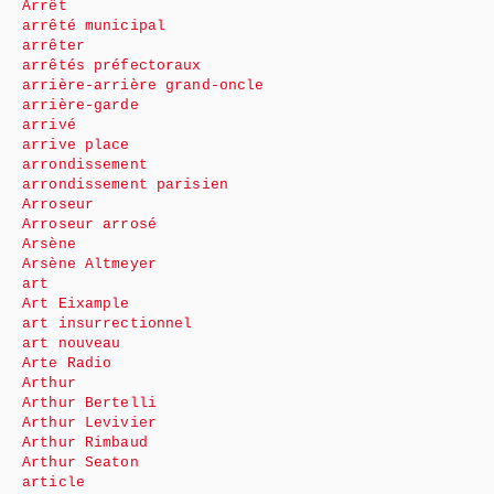
Arrêt
arrêté municipal
arrêter
arrêtés préfectoraux
arrière-arrière grand-oncle
arrière-garde
arrivé
arrive place
arrondissement
arrondissement parisien
Arroseur
Arroseur arrosé
Arsène
Arsène Altmeyer
art
Art Eixample
art insurrectionnel
art nouveau
Arte Radio
Arthur
Arthur Bertelli
Arthur Levivier
Arthur Rimbaud
Arthur Seaton
article