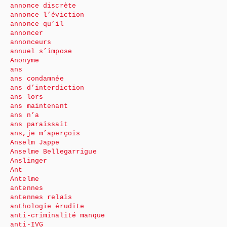
annonce discrète
annonce l’éviction
annonce qu’il
annoncer
annonceurs
annuel s’impose
Anonyme
ans
ans condamnée
ans d’interdiction
ans lors
ans maintenant
ans n’a
ans paraissait
ans,je m’aperçois
Anselm Jappe
Anselme Bellegarrigue
Anslinger
Ant
Antelme
antennes
antennes relais
anthologie érudite
anti-criminalité manque
anti-IVG