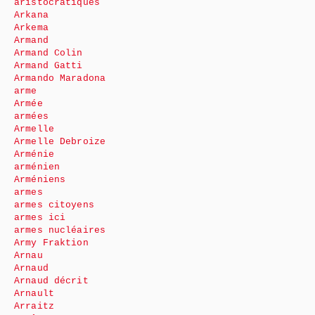
aristocratiques
Arkana
Arkema
Armand
Armand Colin
Armand Gatti
Armando Maradona
arme
Armée
armées
Armelle
Armelle Debroize
Arménie
arménien
Arméniens
armes
armes citoyens
armes ici
armes nucléaires
Army Fraktion
Arnau
Arnaud
Arnaud décrit
Arnault
Arraitz