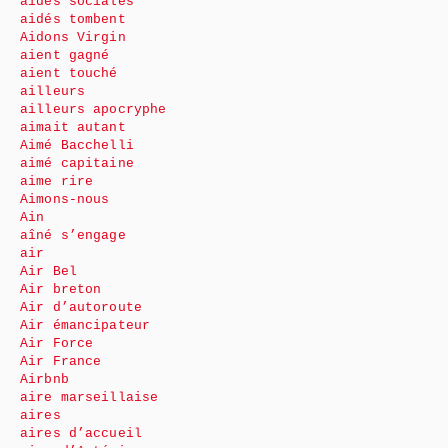
aides sociales
aidés tombent
Aidons Virgin
aient gagné
aient touché
ailleurs
ailleurs apocryphe
aimait autant
Aimé Bacchelli
aimé capitaine
aime rire
Aimons-nous
Ain
aîné s’engage
air
Air Bel
Air breton
Air d’autoroute
Air émancipateur
Air Force
Air France
Airbnb
aire marseillaise
aires
aires d’accueil