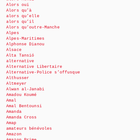
Alors oui
Alors qu’à
alors qu’elle
alors qu’il
Alors qu’outre-Manche
Alpes
Alpes-Maritimes
Alphonse Dianou
Alsace
Alta Tansió
alternative
Alternative Libertaire
Alternative-Police s’offusque
Althusser
Altmeyer
Alwan al-Janabi
Amadou Koumé
Amal
Amal Bentounsi
Amanda
Amanda Cross
Amap
amateurs bénévoles
Amazon
Amazon Prime