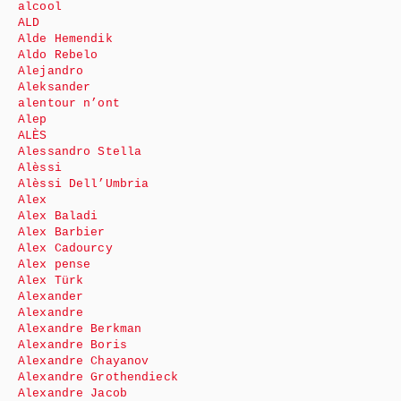
alcool
ALD
Alde Hemendik
Aldo Rebelo
Alejandro
Aleksander
alentour n’ont
Alep
ALÈS
Alessandro Stella
Alèssi
Alèssi Dell’Umbria
Alex
Alex Baladi
Alex Barbier
Alex Cadourcy
Alex pense
Alex Türk
Alexander
Alexandre
Alexandre Berkman
Alexandre Boris
Alexandre Chayanov
Alexandre Grothendieck
Alexandre Jacob