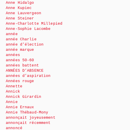
Anne Hidalgo
Anne Kupiec
Anne Lauvergeon
Anne Steiner
Anne-Charlotte Millepied
Anne-Sophie Lacombe
année
année Charlie
année d’élection
année marque
années
années 50-60
années battent
ANNÉES D’ABSENCE
années d’aspiration
Années rouge
Annette
Annick
Annick Girardin
Annie
Annie Ernaux
Annie Thébaud-Mony
annonçait joyeusement
annonçait récemment
annoncé