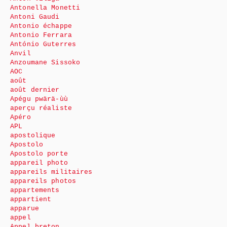
Antonella Monetti
Antoni Gaudi
Antonio échappe
Antonio Ferrara
António Guterres
Anvil
Anzoumane Sissoko
AOC
août
août dernier
Apégu pwärä-ùù
aperçu réaliste
Apéro
APL
apostolique
Apostolo
Apostolo porte
appareil photo
appareils militaires
appareils photos
appartements
appartient
apparue
appel
Appel breton