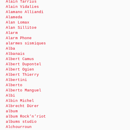
Alain Tarrius
Alain Vidalies
Alamano Alliandi
Alameda
Alan Lomax
Alan Sillitoe
Alarm
Alarm Phone
alarmes sismiques
Alba
Albanais
Albert Camus
Albert Dupontel
Albert Ogien
Albert Thierry
Albertini
Alberto
Alberto Manguel
Albi
Albin Michel
Albrecht Dürer
album
album Rock’n’riot
albums studio
Alchourroun