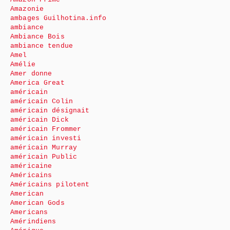
Amazonie
ambages Guilhotina.info
ambiance
Ambiance Bois
ambiance tendue
Amel
Amélie
Amer donne
America Great
américain
américain Colin
américain désignait
américain Dick
américain Frommer
américain investi
américain Murray
américain Public
américaine
Américains
Américains pilotent
American
American Gods
Americans
Amérindiens