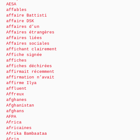
AESA
affables
affaire Battisti
affaire DSK
affaires d’un
Affaires étrangères
affaires liées
Affaires sociales
affichant clairement
Affiche signée
affiches
affiches déchirées
affirmait récemment
affirmation n’avait
affirme Ilya
affluent
Affreux
afghanes
Afghanistan
afghans
AFPA
Africa
africaines
Afrika Bambaataa
Afrin