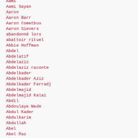
Aami
Aami Sayan
Aaron
Aaron Barr
Aaron Cometbus
Aaron Sievers
abandonné lors
abattoir rituel
Abbie Hoffman
Abdel
Abdelatif
Abdelaziz
Abdelaziz raconte
Abdelkader
Abdelkader Aziz
Abdelkader Ferradj
Abdelmajid
Abdelmajid Kalai
Abdil
Abdoulaye Wade
Abdul Kader
Abdulkarim
Abdullah
Abel
Abel Paz