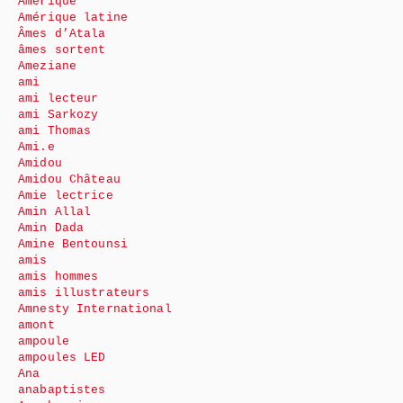
Amérique
Amérique latine
Âmes d’Atala
âmes sortent
Ameziane
ami
ami lecteur
ami Sarkozy
ami Thomas
Ami.e
Amidou
Amidou Château
Amie lectrice
Amin Allal
Amin Dada
Amine Bentounsi
amis
amis hommes
amis illustrateurs
Amnesty International
amont
ampoule
ampoules LED
Ana
anabaptistes