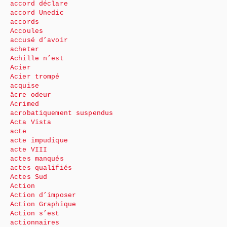
accord déclare
accord Unedic
accords
Accoules
accusé d’avoir
acheter
Achille n’est
Acier
Acier trompé
acquise
âcre odeur
Acrimed
acrobatiquement suspendus
Acta Vista
acte
acte impudique
acte VIII
actes manqués
actes qualifiés
Actes Sud
Action
Action d’imposer
Action Graphique
Action s’est
actionnaires