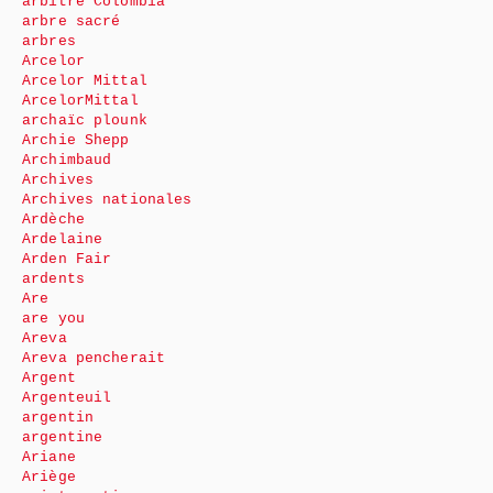
arbitre Colombia
arbre sacré
arbres
Arcelor
Arcelor Mittal
ArcelorMittal
archaïc plounk
Archie Shepp
Archimbaud
Archives
Archives nationales
Ardèche
Ardelaine
Arden Fair
ardents
Are
are you
Areva
Areva pencherait
Argent
Argenteuil
argentin
argentine
Ariane
Ariège