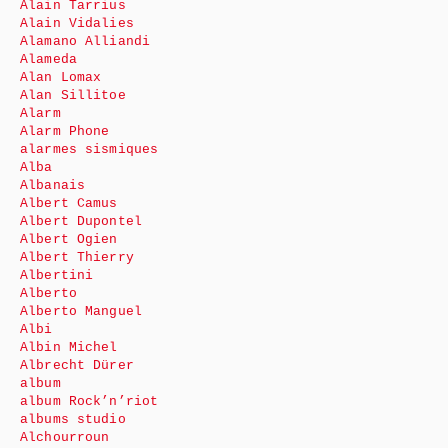
Alain Tarrius
Alain Vidalies
Alamano Alliandi
Alameda
Alan Lomax
Alan Sillitoe
Alarm
Alarm Phone
alarmes sismiques
Alba
Albanais
Albert Camus
Albert Dupontel
Albert Ogien
Albert Thierry
Albertini
Alberto
Alberto Manguel
Albi
Albin Michel
Albrecht Dürer
album
album Rock’n’riot
albums studio
Alchourroun