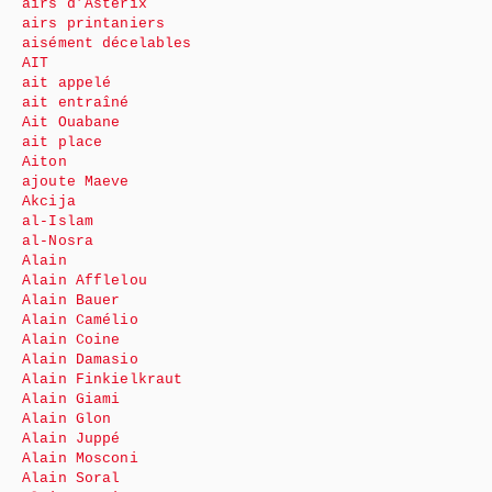
airs d’Astérix
airs printaniers
aisément décelables
AIT
ait appelé
ait entraîné
Ait Ouabane
ait place
Aiton
ajoute Maeve
Akcija
al-Islam
al-Nosra
Alain
Alain Afflelou
Alain Bauer
Alain Camélio
Alain Coine
Alain Damasio
Alain Finkielkraut
Alain Giami
Alain Glon
Alain Juppé
Alain Mosconi
Alain Soral