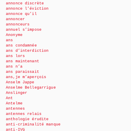
annonce discrète
annonce l’éviction
annonce qu’il
annoncer
annonceurs
annuel s’impose
Anonyme
ans
ans condamnée
ans d’interdiction
ans lors
ans maintenant
ans n’a
ans paraissait
ans,je m’aperçois
Anselm Jappe
Anselme Bellegarrigue
Anslinger
Ant
Antelme
antennes
antennes relais
anthologie érudite
anti-criminalité manque
anti-IVG