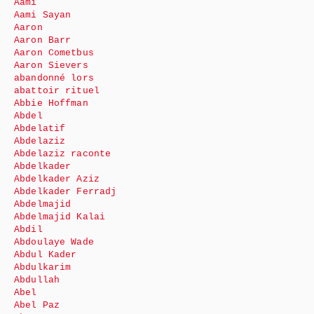
Aami
Aami Sayan
Aaron
Aaron Barr
Aaron Cometbus
Aaron Sievers
abandonné lors
abattoir rituel
Abbie Hoffman
Abdel
Abdelatif
Abdelaziz
Abdelaziz raconte
Abdelkader
Abdelkader Aziz
Abdelkader Ferradj
Abdelmajid
Abdelmajid Kalai
Abdil
Abdoulaye Wade
Abdul Kader
Abdulkarim
Abdullah
Abel
Abel Paz