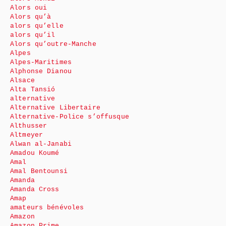
Alors oui
Alors qu’à
alors qu’elle
alors qu’il
Alors qu’outre-Manche
Alpes
Alpes-Maritimes
Alphonse Dianou
Alsace
Alta Tansió
alternative
Alternative Libertaire
Alternative-Police s’offusque
Althusser
Altmeyer
Alwan al-Janabi
Amadou Koumé
Amal
Amal Bentounsi
Amanda
Amanda Cross
Amap
amateurs bénévoles
Amazon
Amazon Prime