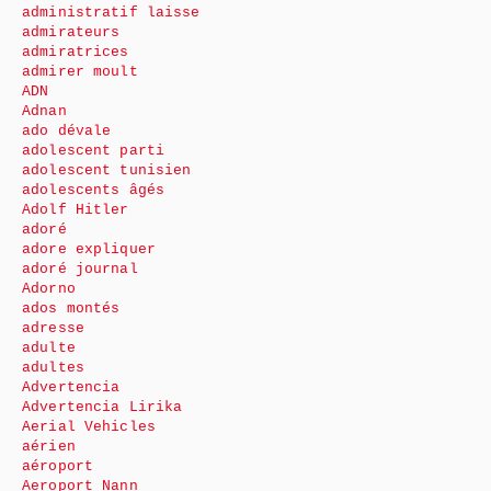
administratif laisse
admirateurs
admiratrices
admirer moult
ADN
Adnan
ado dévale
adolescent parti
adolescent tunisien
adolescents âgés
Adolf Hitler
adoré
adore expliquer
adoré journal
Adorno
ados montés
adresse
adulte
adultes
Advertencia
Advertencia Lirika
Aerial Vehicles
aérien
aéroport
Aeroport Nann