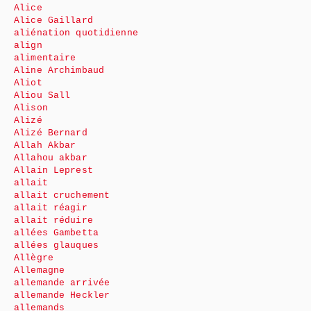
Alice
Alice Gaillard
aliénation quotidienne
align
alimentaire
Aline Archimbaud
Aliot
Aliou Sall
Alison
Alizé
Alizé Bernard
Allah Akbar
Allahou akbar
Allain Leprest
allait
allait cruchement
allait réagir
allait réduire
allées Gambetta
allées glauques
Allègre
Allemagne
allemande arrivée
allemande Heckler
allemands