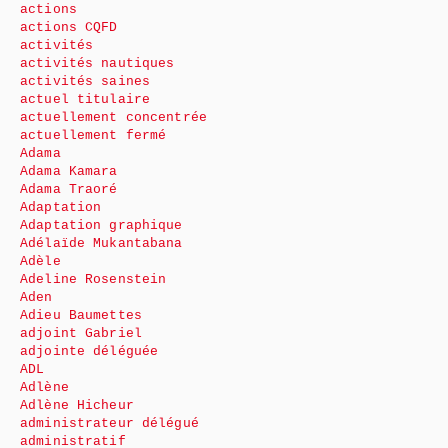
actions
actions CQFD
activités
activités nautiques
activités saines
actuel titulaire
actuellement concentrée
actuellement fermé
Adama
Adama Kamara
Adama Traoré
Adaptation
Adaptation graphique
Adélaïde Mukantabana
Adèle
Adeline Rosenstein
Aden
Adieu Baumettes
adjoint Gabriel
adjointe déléguée
ADL
Adlène
Adlène Hicheur
administrateur délégué
administratif