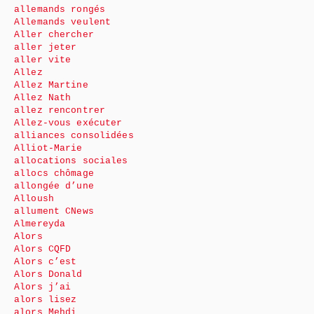
allemands rongés
Allemands veulent
Aller chercher
aller jeter
aller vite
Allez
Allez Martine
Allez Nath
allez rencontrer
Allez-vous exécuter
alliances consolidées
Alliot-Marie
allocations sociales
allocs chômage
allongée d’une
Alloush
allument CNews
Almereyda
Alors
Alors CQFD
Alors c’est
Alors Donald
Alors j’ai
alors lisez
alors Mehdi