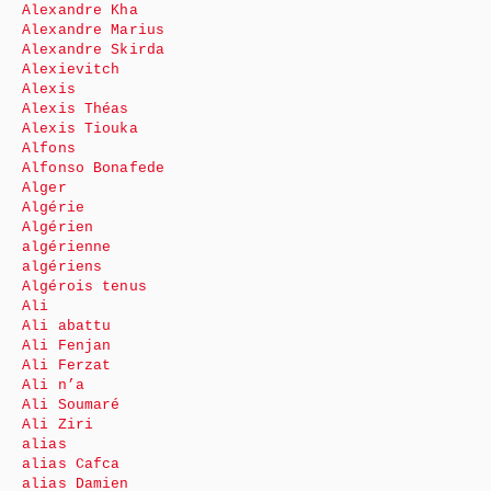
Alexandre Kha
Alexandre Marius
Alexandre Skirda
Alexievitch
Alexis
Alexis Théas
Alexis Tiouka
Alfons
Alfonso Bonafede
Alger
Algérie
Algérien
algérienne
algériens
Algérois tenus
Ali
Ali abattu
Ali Fenjan
Ali Ferzat
Ali n’a
Ali Soumaré
Ali Ziri
alias
alias Cafca
alias Damien