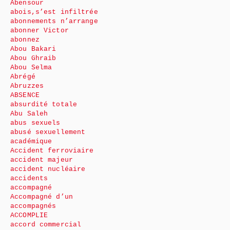
Abensour
abois,s’est infiltrée
abonnements n’arrange
abonner Victor
abonnez
Abou Bakari
Abou Ghraib
Abou Selma
Abrégé
Abruzzes
ABSENCE
absurdité totale
Abu Saleh
abus sexuels
abusé sexuellement
académique
Accident ferroviaire
accident majeur
accident nucléaire
accidents
accompagné
Accompagné d’un
accompagnés
ACCOMPLIE
accord commercial