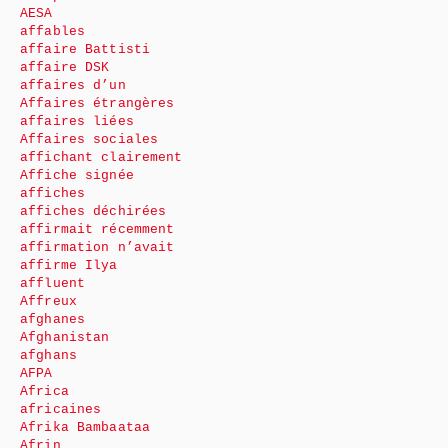
AESA
affables
affaire Battisti
affaire DSK
affaires d’un
Affaires étrangères
affaires liées
Affaires sociales
affichant clairement
Affiche signée
affiches
affiches déchirées
affirmait récemment
affirmation n’avait
affirme Ilya
affluent
Affreux
afghanes
Afghanistan
afghans
AFPA
Africa
africaines
Afrika Bambaataa
Afrin