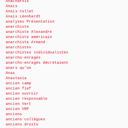
Anacharsis
Anaïs
Anaïs Collet
Anaïs Léonhardt
analyses Présentation
anarchiste
anarchiste Alexandre
anarchiste américain
anarchiste Armand
anarchistes
anarchistes individualistes
anarcho-enragés
anarcho-enragés décrétaient
anars qu’on
Anas
Anastasia
ancien camp
ancien fief
ancien ouvroir
ancien responsable
ancien Vert
ancien VRP
anciens
anciens collègues
anciens droits