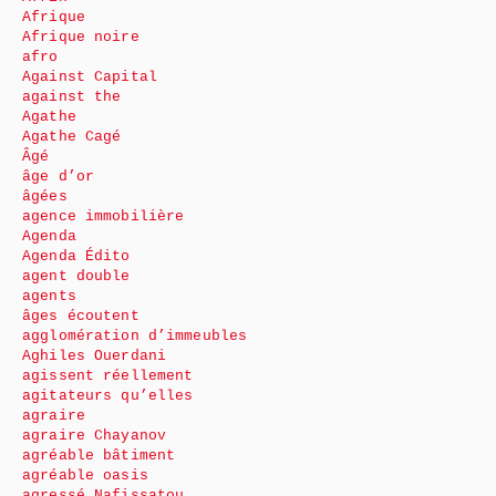
Afrique
Afrique noire
afro
Against Capital
against the
Agathe
Agathe Cagé
Âgé
âge d’or
âgées
agence immobilière
Agenda
Agenda Édito
agent double
agents
âges écoutent
agglomération d’immeubles
Aghiles Ouerdani
agissent réellement
agitateurs qu’elles
agraire
agraire Chayanov
agréable bâtiment
agréable oasis
agressé Nafissatou