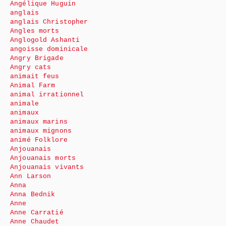
Angélique Huguin
anglais
anglais Christopher
Angles morts
Anglogold Ashanti
angoisse dominicale
Angry Brigade
Angry cats
animait feus
Animal Farm
animal irrationnel
animale
animaux
animaux marins
animaux mignons
animé Folklore
Anjouanais
Anjouanais morts
Anjouanais vivants
Ann Larson
Anna
Anna Bednik
Anne
Anne Carratié
Anne Chaudet