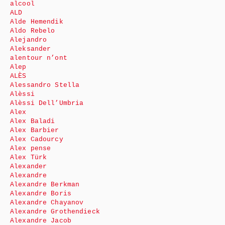
alcool
ALD
Alde Hemendik
Aldo Rebelo
Alejandro
Aleksander
alentour n’ont
Alep
ALÈS
Alessandro Stella
Alèssi
Alèssi Dell’Umbria
Alex
Alex Baladi
Alex Barbier
Alex Cadourcy
Alex pense
Alex Türk
Alexander
Alexandre
Alexandre Berkman
Alexandre Boris
Alexandre Chayanov
Alexandre Grothendieck
Alexandre Jacob