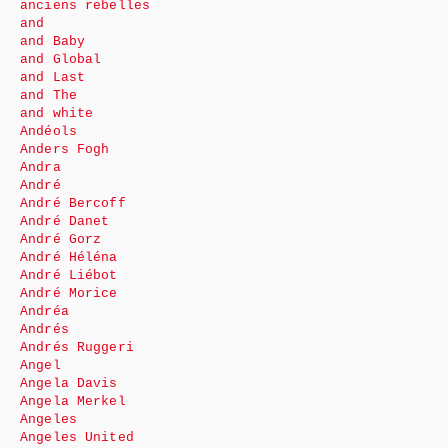
anciens rebelles
and
and Baby
and Global
and Last
and The
and white
Andéols
Anders Fogh
Andra
André
André Bercoff
André Danet
André Gorz
André Héléna
André Liébot
André Morice
Andréa
Andrés
Andrés Ruggeri
Angel
Angela Davis
Angela Merkel
Angeles
Angeles United