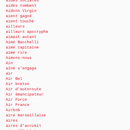
aides sociales
aidés tombent
Aidons Virgin
aient gagné
aient touché
ailleurs
ailleurs apocryphe
aimait autant
Aimé Bacchelli
aimé capitaine
aime rire
Aimons-nous
Ain
aîné s’engage
air
Air Bel
Air breton
Air d’autoroute
Air émancipateur
Air Force
Air France
Airbnb
aire marseillaise
aires
aires d’accueil