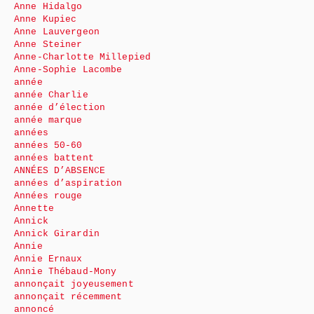
Anne Hidalgo
Anne Kupiec
Anne Lauvergeon
Anne Steiner
Anne-Charlotte Millepied
Anne-Sophie Lacombe
année
année Charlie
année d’élection
année marque
années
années 50-60
années battent
ANNÉES D’ABSENCE
années d’aspiration
Années rouge
Annette
Annick
Annick Girardin
Annie
Annie Ernaux
Annie Thébaud-Mony
annonçait joyeusement
annonçait récemment
annoncé