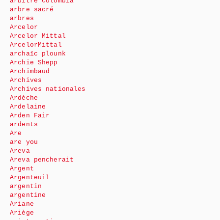
arbitre Colombia
arbre sacré
arbres
Arcelor
Arcelor Mittal
ArcelorMittal
archaïc plounk
Archie Shepp
Archimbaud
Archives
Archives nationales
Ardèche
Ardelaine
Arden Fair
ardents
Are
are you
Areva
Areva pencherait
Argent
Argenteuil
argentin
argentine
Ariane
Ariège