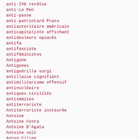
anti-IVG revêtus
anti-Le Pen
anti-passe
anti-patriotard Frans
antiautoritaire américain
anticapitaliste affichant
antidouleurs opiacés
antifa
antifasciste
antiféministes
Antigone
Antigones
antiguérilla surgi
antillaise signifiant
antimilitarisme offensif
antinucléaire
antiques civilités
antisémites
antiterroriste
Antiterroriste instaurée
Antoine
Antoine Costa
Antoine D’Agata
Antoine voit
Anton Ciliga