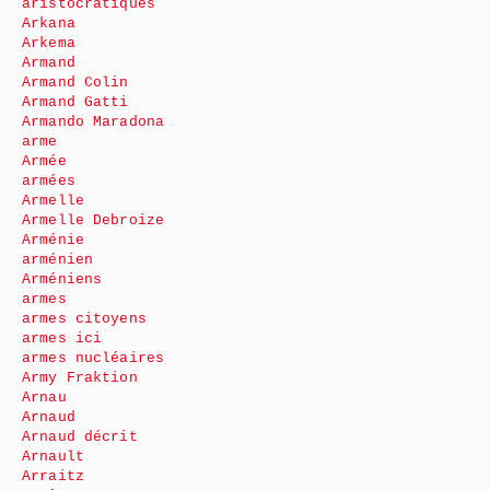
aristocratiques
Arkana
Arkema
Armand
Armand Colin
Armand Gatti
Armando Maradona
arme
Armée
armées
Armelle
Armelle Debroize
Arménie
arménien
Arméniens
armes
armes citoyens
armes ici
armes nucléaires
Army Fraktion
Arnau
Arnaud
Arnaud décrit
Arnault
Arraitz