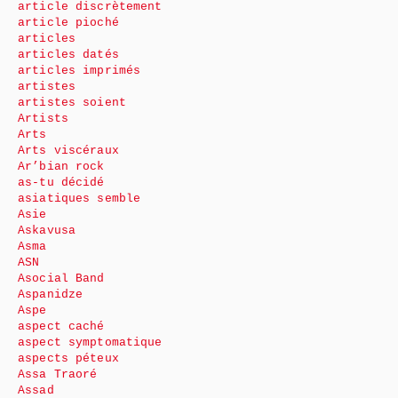
article discrètement
article pioché
articles
articles datés
articles imprimés
artistes
artistes soient
Artists
Arts
Arts viscéraux
Ar’bian rock
as-tu décidé
asiatiques semble
Asie
Askavusa
Asma
ASN
Asocial Band
Aspanidze
Aspe
aspect caché
aspect symptomatique
aspects péteux
Assa Traoré
Assad