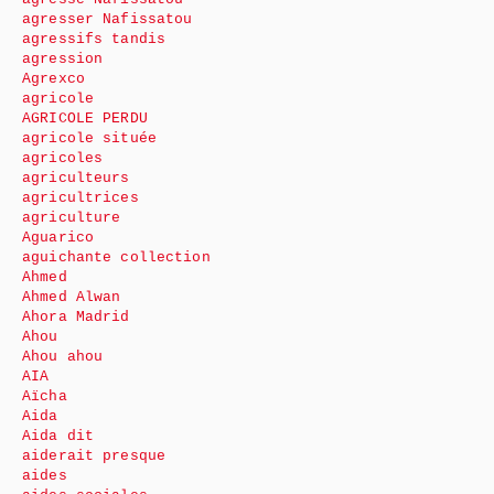
agresser Nafissatou
agressifs tandis
agression
Agrexco
agricole
AGRICOLE PERDU
agricole située
agricoles
agriculteurs
agricultrices
agriculture
Aguarico
aguichante collection
Ahmed
Ahmed Alwan
Ahora Madrid
Ahou
Ahou ahou
AIA
Aïcha
Aida
Aida dit
aiderait presque
aides