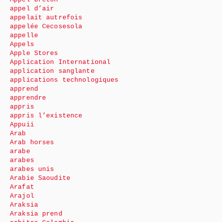
appel d’air
appelait autrefois
appelée Cecosesola
appelle
Appels
Apple Stores
Application International
application sanglante
applications technologiques
apprend
apprendre
appris
appris l’existence
Appuii
Arab
Arab horses
arabe
arabes
arabes unis
Arabie Saoudite
Arafat
Arajol
Araksia
Araksia prend