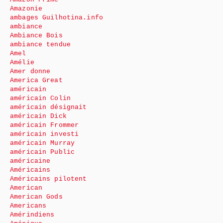
Amazonie
ambages Guilhotina.info
ambiance
Ambiance Bois
ambiance tendue
Amel
Amélie
Amer donne
America Great
américain
américain Colin
américain désignait
américain Dick
américain Frommer
américain investi
américain Murray
américain Public
américaine
Américains
Américains pilotent
American
American Gods
Americans
Amérindiens