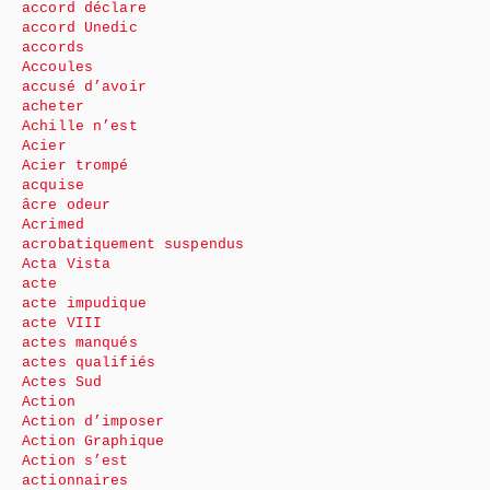
accord déclare
accord Unedic
accords
Accoules
accusé d’avoir
acheter
Achille n’est
Acier
Acier trompé
acquise
âcre odeur
Acrimed
acrobatiquement suspendus
Acta Vista
acte
acte impudique
acte VIII
actes manqués
actes qualifiés
Actes Sud
Action
Action d’imposer
Action Graphique
Action s’est
actionnaires