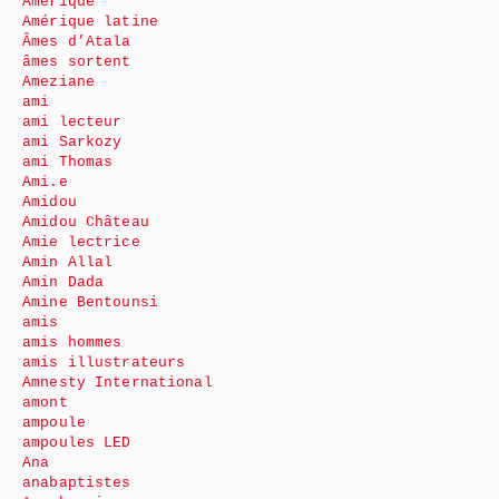
Amérique
Amérique latine
Âmes d’Atala
âmes sortent
Ameziane
ami
ami lecteur
ami Sarkozy
ami Thomas
Ami.e
Amidou
Amidou Château
Amie lectrice
Amin Allal
Amin Dada
Amine Bentounsi
amis
amis hommes
amis illustrateurs
Amnesty International
amont
ampoule
ampoules LED
Ana
anabaptistes