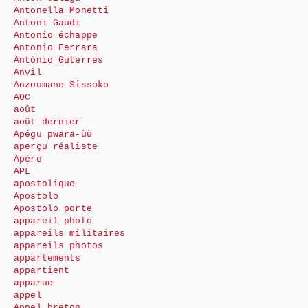
Antonella Monetti
Antoni Gaudi
Antonio échappe
Antonio Ferrara
António Guterres
Anvil
Anzoumane Sissoko
AOC
août
août dernier
Apégu pwärä-ùù
aperçu réaliste
Apéro
APL
apostolique
Apostolo
Apostolo porte
appareil photo
appareils militaires
appareils photos
appartements
appartient
apparue
appel
Appel breton