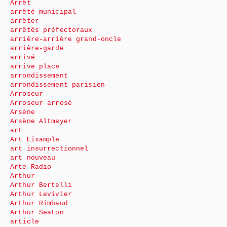
Arrêt
arrêté municipal
arrêter
arrêtés préfectoraux
arrière-arrière grand-oncle
arrière-garde
arrivé
arrive place
arrondissement
arrondissement parisien
Arroseur
Arroseur arrosé
Arsène
Arsène Altmeyer
art
Art Eixample
art insurrectionnel
art nouveau
Arte Radio
Arthur
Arthur Bertelli
Arthur Levivier
Arthur Rimbaud
Arthur Seaton
article