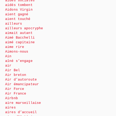
aides sociales
aidés tombent
Aidons Virgin
aient gagné
aient touché
ailleurs
ailleurs apocryphe
aimait autant
Aimé Bacchelli
aimé capitaine
aime rire
Aimons-nous
Ain
aîné s’engage
air
Air Bel
Air breton
Air d’autoroute
Air émancipateur
Air Force
Air France
Airbnb
aire marseillaise
aires
aires d’accueil