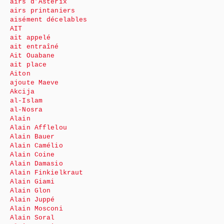
airs d’Astérix
airs printaniers
aisément décelables
AIT
ait appelé
ait entraîné
Ait Ouabane
ait place
Aiton
ajoute Maeve
Akcija
al-Islam
al-Nosra
Alain
Alain Afflelou
Alain Bauer
Alain Camélio
Alain Coine
Alain Damasio
Alain Finkielkraut
Alain Giami
Alain Glon
Alain Juppé
Alain Mosconi
Alain Soral