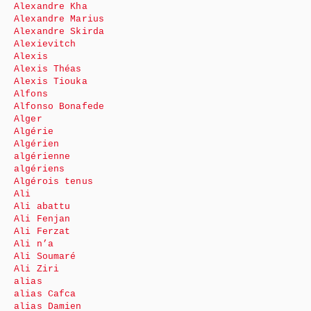
Alexandre Kha
Alexandre Marius
Alexandre Skirda
Alexievitch
Alexis
Alexis Théas
Alexis Tiouka
Alfons
Alfonso Bonafede
Alger
Algérie
Algérien
algérienne
algériens
Algérois tenus
Ali
Ali abattu
Ali Fenjan
Ali Ferzat
Ali n’a
Ali Soumaré
Ali Ziri
alias
alias Cafca
alias Damien