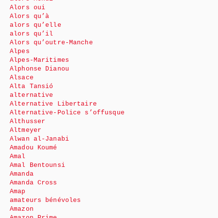
Alors oui
Alors qu’à
alors qu’elle
alors qu’il
Alors qu’outre-Manche
Alpes
Alpes-Maritimes
Alphonse Dianou
Alsace
Alta Tansió
alternative
Alternative Libertaire
Alternative-Police s’offusque
Althusser
Altmeyer
Alwan al-Janabi
Amadou Koumé
Amal
Amal Bentounsi
Amanda
Amanda Cross
Amap
amateurs bénévoles
Amazon
Amazon Prime