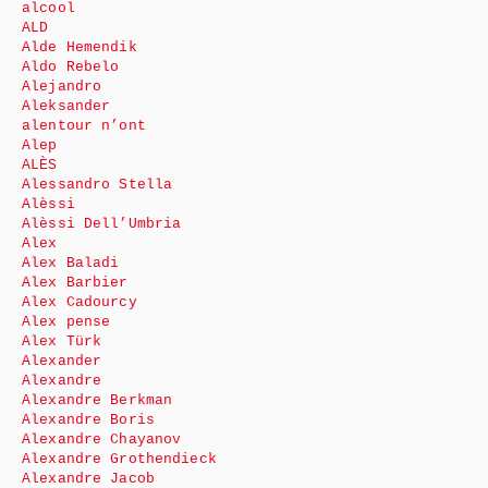
alcool
ALD
Alde Hemendik
Aldo Rebelo
Alejandro
Aleksander
alentour n’ont
Alep
ALÈS
Alessandro Stella
Alèssi
Alèssi Dell’Umbria
Alex
Alex Baladi
Alex Barbier
Alex Cadourcy
Alex pense
Alex Türk
Alexander
Alexandre
Alexandre Berkman
Alexandre Boris
Alexandre Chayanov
Alexandre Grothendieck
Alexandre Jacob