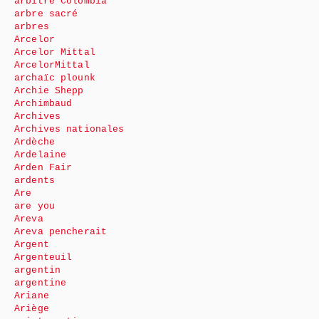
arbitre Colombia
arbre sacré
arbres
Arcelor
Arcelor Mittal
ArcelorMittal
archaïc plounk
Archie Shepp
Archimbaud
Archives
Archives nationales
Ardèche
Ardelaine
Arden Fair
ardents
Are
are you
Areva
Areva pencherait
Argent
Argenteuil
argentin
argentine
Ariane
Ariège