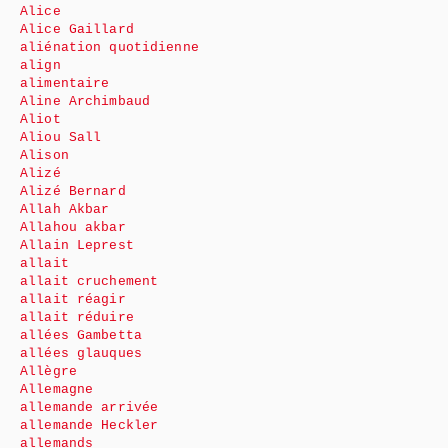
Alice
Alice Gaillard
aliénation quotidienne
align
alimentaire
Aline Archimbaud
Aliot
Aliou Sall
Alison
Alizé
Alizé Bernard
Allah Akbar
Allahou akbar
Allain Leprest
allait
allait cruchement
allait réagir
allait réduire
allées Gambetta
allées glauques
Allègre
Allemagne
allemande arrivée
allemande Heckler
allemands