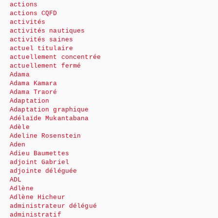
actions
actions CQFD
activités
activités nautiques
activités saines
actuel titulaire
actuellement concentrée
actuellement fermé
Adama
Adama Kamara
Adama Traoré
Adaptation
Adaptation graphique
Adélaïde Mukantabana
Adèle
Adeline Rosenstein
Aden
Adieu Baumettes
adjoint Gabriel
adjointe déléguée
ADL
Adlène
Adlène Hicheur
administrateur délégué
administratif