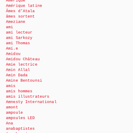
Amérique
Amérique latine
Âmes d’Atala
âmes sortent
Ameziane
ami
ami lecteur
ami Sarkozy
ami Thomas
Ami.e
Amidou
Amidou Château
Amie lectrice
Amin Allal
Amin Dada
Amine Bentounsi
amis
amis hommes
amis illustrateurs
Amnesty International
amont
ampoule
ampoules LED
Ana
anabaptistes