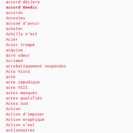
accord déclare
accord Unedic
accords
Accoules
accusé d’avoir
acheter
Achille n’est
Acier
Acier trompé
acquise
âcre odeur
Acrimed
acrobatiquement suspendus
Acta Vista
acte
acte impudique
acte VIII
actes manqués
actes qualifiés
Actes Sud
Action
Action d’imposer
Action Graphique
Action s’est
actionnaires