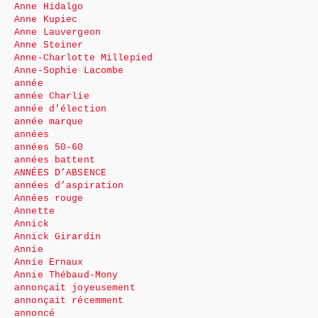
Anne Hidalgo
Anne Kupiec
Anne Lauvergeon
Anne Steiner
Anne-Charlotte Millepied
Anne-Sophie Lacombe
année
année Charlie
année d’élection
année marque
années
années 50-60
années battent
ANNÉES D’ABSENCE
années d’aspiration
Années rouge
Annette
Annick
Annick Girardin
Annie
Annie Ernaux
Annie Thébaud-Mony
annonçait joyeusement
annonçait récemment
annoncé