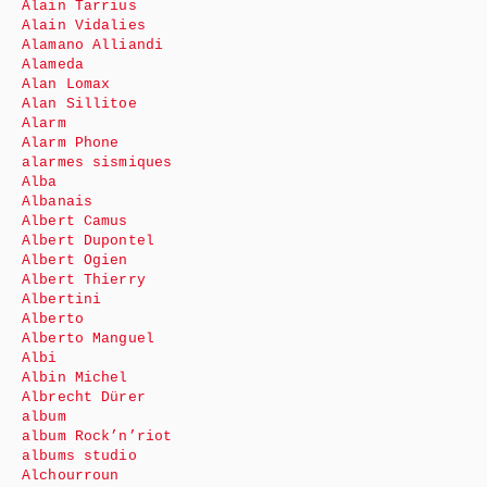
Alain Tarrius
Alain Vidalies
Alamano Alliandi
Alameda
Alan Lomax
Alan Sillitoe
Alarm
Alarm Phone
alarmes sismiques
Alba
Albanais
Albert Camus
Albert Dupontel
Albert Ogien
Albert Thierry
Albertini
Alberto
Alberto Manguel
Albi
Albin Michel
Albrecht Dürer
album
album Rock’n’riot
albums studio
Alchourroun