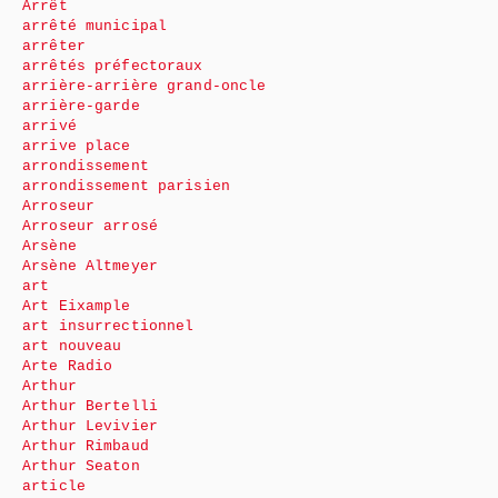
Arrêt
arrêté municipal
arrêter
arrêtés préfectoraux
arrière-arrière grand-oncle
arrière-garde
arrivé
arrive place
arrondissement
arrondissement parisien
Arroseur
Arroseur arrosé
Arsène
Arsène Altmeyer
art
Art Eixample
art insurrectionnel
art nouveau
Arte Radio
Arthur
Arthur Bertelli
Arthur Levivier
Arthur Rimbaud
Arthur Seaton
article