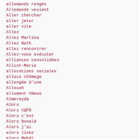
allemands rongés
Allemands veulent
Aller chercher
aller jeter
aller vite
Allez
Allez Martine
Allez Nath
allez rencontrer
Allez-vous exécuter
alliances consolidées
Alliot-Marie
allocations sociales
allocs chômage
allongée d’une
Alloush
allument CNews
Almereyda
Alors
Alors CQFD
Alors c’est
Alors Donald
Alors j’ai
alors lisez
alors Mehdi