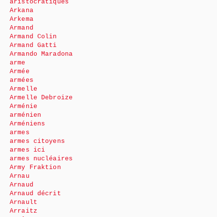
aristocratiques
Arkana
Arkema
Armand
Armand Colin
Armand Gatti
Armando Maradona
arme
Armée
armées
Armelle
Armelle Debroize
Arménie
arménien
Arméniens
armes
armes citoyens
armes ici
armes nucléaires
Army Fraktion
Arnau
Arnaud
Arnaud décrit
Arnault
Arraitz