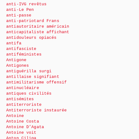
anti-IVG revêtus
anti-Le Pen
anti-passe
anti-patriotard Frans
antiautoritaire américain
anticapitaliste affichant
antidouleurs opiacés
antifa
antifasciste
antiféministes
Antigone
Antigones
antiguérilla surgi
antillaise signifiant
antimilitarisme offensif
antinucléaire
antiques civilités
antisémites
antiterroriste
Antiterroriste instaurée
Antoine
Antoine Costa
Antoine D’Agata
Antoine voit
Anton Ciliga