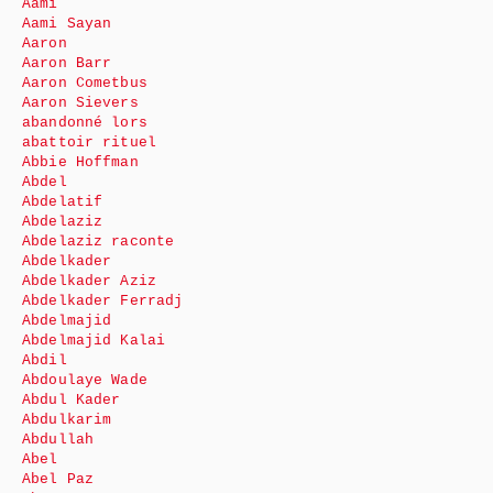
Aami
Aami Sayan
Aaron
Aaron Barr
Aaron Cometbus
Aaron Sievers
abandonné lors
abattoir rituel
Abbie Hoffman
Abdel
Abdelatif
Abdelaziz
Abdelaziz raconte
Abdelkader
Abdelkader Aziz
Abdelkader Ferradj
Abdelmajid
Abdelmajid Kalai
Abdil
Abdoulaye Wade
Abdul Kader
Abdulkarim
Abdullah
Abel
Abel Paz