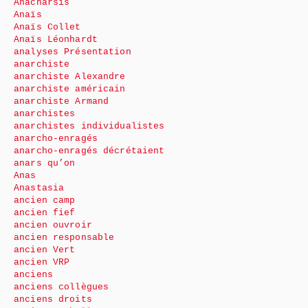
Anacharsis
Anaïs
Anaïs Collet
Anaïs Léonhardt
analyses Présentation
anarchiste
anarchiste Alexandre
anarchiste américain
anarchiste Armand
anarchistes
anarchistes individualistes
anarcho-enragés
anarcho-enragés décrétaient
anars qu’on
Anas
Anastasia
ancien camp
ancien fief
ancien ouvroir
ancien responsable
ancien Vert
ancien VRP
anciens
anciens collègues
anciens droits