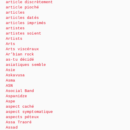
article discrètement
article pioché
articles
articles datés
articles imprimés
artistes
artistes soient
Artists
Arts
Arts viscéraux
Ar’bian rock
as-tu décidé
asiatiques semble
Asie
Askavusa
Asma
ASN
Asocial Band
Aspanidze
Aspe
aspect caché
aspect symptomatique
aspects péteux
Assa Traoré
Assad