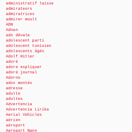
administratif laisse
admirateurs
admiratrices
admirer moult
ADN
Adnan
ado dévale
adolescent parti
adolescent tunisien
adolescents âgés
Adolf Hitler
adoré
adore expliquer
adoré journal
Adorno
ados montés
adresse
adulte
adultes
Advertencia
Advertencia Lirika
Aerial Vehicles
aérien
aéroport
Aeroport Nann