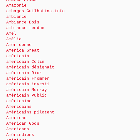
Amazonie
ambages Guilhotina.info
ambiance
Ambiance Bois
ambiance tendue
Amel
Amélie
Amer donne
America Great
américain
américain Colin
américain désignait
américain Dick
américain Frommer
américain investi
américain Murray
américain Public
américaine
Américains
Américains pilotent
American
American Gods
Americans
Amérindiens