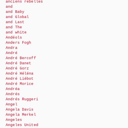
anciens rebelles
and
and Baby
and Global
and Last
and The
and white
Andéols
Anders Fogh
Andra
André
André Bercoff
André Danet
André Gorz
André Héléna
André Liébot
André Morice
Andréa
Andrés
Andrés Ruggeri
Angel
Angela Davis
Angela Merkel
Angeles
Angeles United