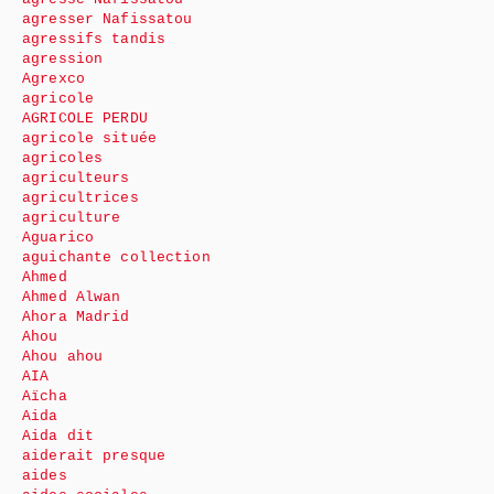
agresser Nafissatou
agressifs tandis
agression
Agrexco
agricole
AGRICOLE PERDU
agricole située
agricoles
agriculteurs
agricultrices
agriculture
Aguarico
aguichante collection
Ahmed
Ahmed Alwan
Ahora Madrid
Ahou
Ahou ahou
AIA
Aïcha
Aida
Aida dit
aiderait presque
aides