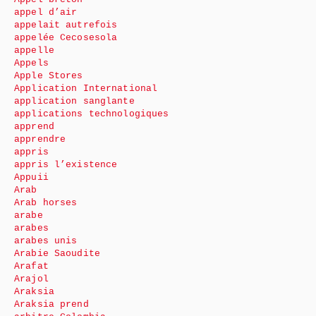
appel d’air
appelait autrefois
appelée Cecosesola
appelle
Appels
Apple Stores
Application International
application sanglante
applications technologiques
apprend
apprendre
appris
appris l’existence
Appuii
Arab
Arab horses
arabe
arabes
arabes unis
Arabie Saoudite
Arafat
Arajol
Araksia
Araksia prend