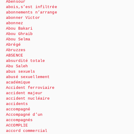
Abensour
abois,s’est infiltrée
abonnements n’arrange
abonner Victor
abonnez
Abou Bakari
Abou Ghraib
Abou Selma
Abrégé
Abruzzes
ABSENCE
absurdité totale
Abu Saleh
abus sexuels
abusé sexuellement
académique
Accident ferroviaire
accident majeur
accident nucléaire
accidents
accompagné
Accompagné d’un
accompagnés
ACCOMPLIE
accord commercial