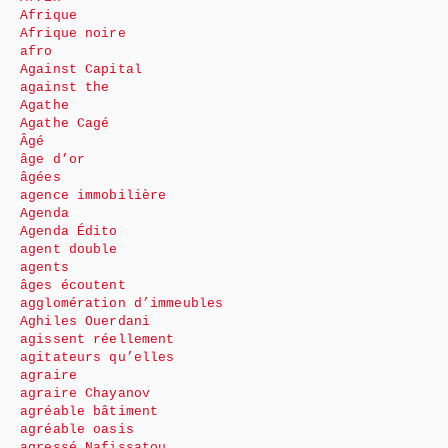
Afrique
Afrique noire
afro
Against Capital
against the
Agathe
Agathe Cagé
Âgé
âge d’or
âgées
agence immobilière
Agenda
Agenda Édito
agent double
agents
âges écoutent
agglomération d’immeubles
Aghiles Ouerdani
agissent réellement
agitateurs qu’elles
agraire
agraire Chayanov
agréable bâtiment
agréable oasis
agressé Nafissatou