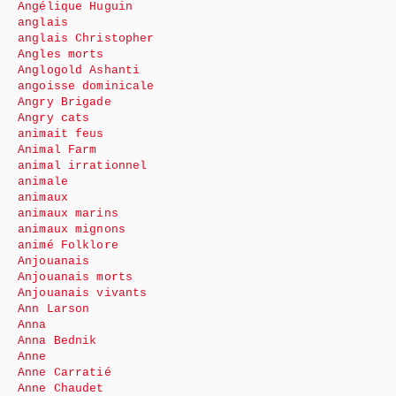
Angélique Huguin
anglais
anglais Christopher
Angles morts
Anglogold Ashanti
angoisse dominicale
Angry Brigade
Angry cats
animait feus
Animal Farm
animal irrationnel
animale
animaux
animaux marins
animaux mignons
animé Folklore
Anjouanais
Anjouanais morts
Anjouanais vivants
Ann Larson
Anna
Anna Bednik
Anne
Anne Carratié
Anne Chaudet