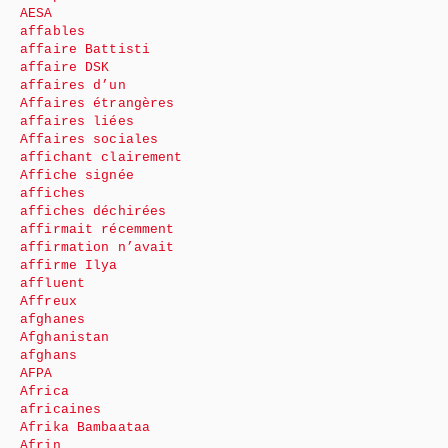
AESA
affables
affaire Battisti
affaire DSK
affaires d’un
Affaires étrangères
affaires liées
Affaires sociales
affichant clairement
Affiche signée
affiches
affiches déchirées
affirmait récemment
affirmation n’avait
affirme Ilya
affluent
Affreux
afghanes
Afghanistan
afghans
AFPA
Africa
africaines
Afrika Bambaataa
Afrin