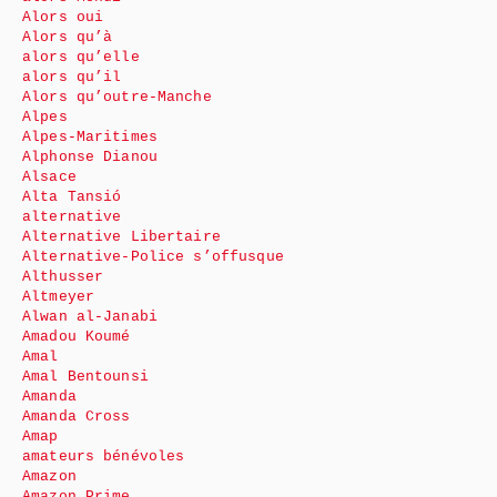
Alors oui
Alors qu’à
alors qu’elle
alors qu’il
Alors qu’outre-Manche
Alpes
Alpes-Maritimes
Alphonse Dianou
Alsace
Alta Tansió
alternative
Alternative Libertaire
Alternative-Police s’offusque
Althusser
Altmeyer
Alwan al-Janabi
Amadou Koumé
Amal
Amal Bentounsi
Amanda
Amanda Cross
Amap
amateurs bénévoles
Amazon
Amazon Prime