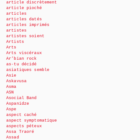
article discrètement
article pioché
articles
articles datés
articles imprimés
artistes
artistes soient
Artists
Arts
Arts viscéraux
Ar’bian rock
as-tu décidé
asiatiques semble
Asie
Askavusa
Asma
ASN
Asocial Band
Aspanidze
Aspe
aspect caché
aspect symptomatique
aspects péteux
Assa Traoré
Assad