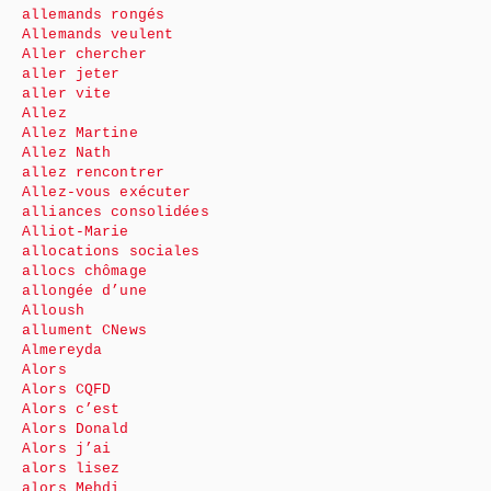
allemands rongés
Allemands veulent
Aller chercher
aller jeter
aller vite
Allez
Allez Martine
Allez Nath
allez rencontrer
Allez-vous exécuter
alliances consolidées
Alliot-Marie
allocations sociales
allocs chômage
allongée d’une
Alloush
allument CNews
Almereyda
Alors
Alors CQFD
Alors c’est
Alors Donald
Alors j’ai
alors lisez
alors Mehdi