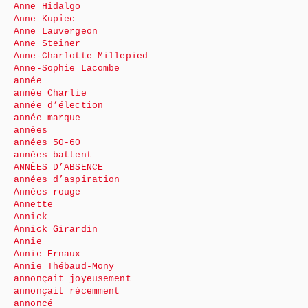
Anne Hidalgo
Anne Kupiec
Anne Lauvergeon
Anne Steiner
Anne-Charlotte Millepied
Anne-Sophie Lacombe
année
année Charlie
année d’élection
année marque
années
années 50-60
années battent
ANNÉES D’ABSENCE
années d’aspiration
Années rouge
Annette
Annick
Annick Girardin
Annie
Annie Ernaux
Annie Thébaud-Mony
annonçait joyeusement
annonçait récemment
annoncé