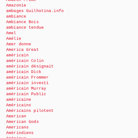
Amazonie
ambages Guilhotina.info
ambiance
Ambiance Bois
ambiance tendue
Amel
Amélie
Amer donne
America Great
américain
américain Colin
américain désignait
américain Dick
américain Frommer
américain investi
américain Murray
américain Public
américaine
Américains
Américains pilotent
American
American Gods
Americans
Amérindiens