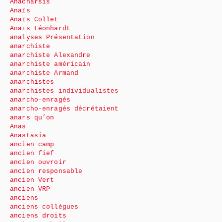
Anacharsis
Anaïs
Anaïs Collet
Anaïs Léonhardt
analyses Présentation
anarchiste
anarchiste Alexandre
anarchiste américain
anarchiste Armand
anarchistes
anarchistes individualistes
anarcho-enragés
anarcho-enragés décrétaient
anars qu’on
Anas
Anastasia
ancien camp
ancien fief
ancien ouvroir
ancien responsable
ancien Vert
ancien VRP
anciens
anciens collègues
anciens droits