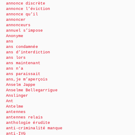
annonce discrète
annonce l’éviction
annonce qu’il
annoncer
annonceurs
annuel s’impose
Anonyme
ans
ans condamnée
ans d’interdiction
ans lors
ans maintenant
ans n’a
ans paraissait
ans,je m’aperçois
Anselm Jappe
Anselme Bellegarrigue
Anslinger
Ant
Antelme
antennes
antennes relais
anthologie érudite
anti-criminalité manque
anti-IVG