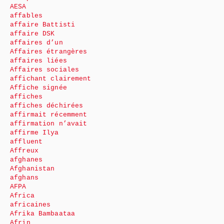
AESA
affables
affaire Battisti
affaire DSK
affaires d’un
Affaires étrangères
affaires liées
Affaires sociales
affichant clairement
Affiche signée
affiches
affiches déchirées
affirmait récemment
affirmation n’avait
affirme Ilya
affluent
Affreux
afghanes
Afghanistan
afghans
AFPA
Africa
africaines
Afrika Bambaataa
Afrin