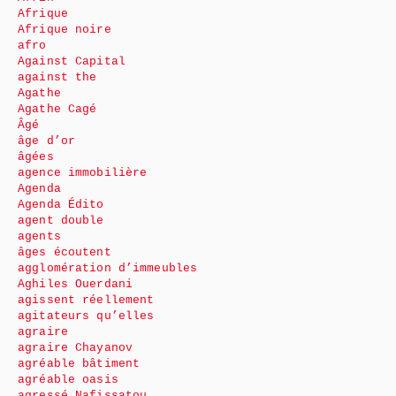
Afrique
Afrique noire
afro
Against Capital
against the
Agathe
Agathe Cagé
Âgé
âge d’or
âgées
agence immobilière
Agenda
Agenda Édito
agent double
agents
âges écoutent
agglomération d’immeubles
Aghiles Ouerdani
agissent réellement
agitateurs qu’elles
agraire
agraire Chayanov
agréable bâtiment
agréable oasis
agressé Nafissatou