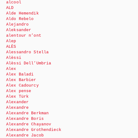
alcool
ALD
Alde Hemendik
Aldo Rebelo
Alejandro
Aleksander
alentour n’ont
Alep
ALÈS
Alessandro Stella
Alèssi
Alèssi Dell’Umbria
Alex
Alex Baladi
Alex Barbier
Alex Cadourcy
Alex pense
Alex Türk
Alexander
Alexandre
Alexandre Berkman
Alexandre Boris
Alexandre Chayanov
Alexandre Grothendieck
Alexandre Jacob