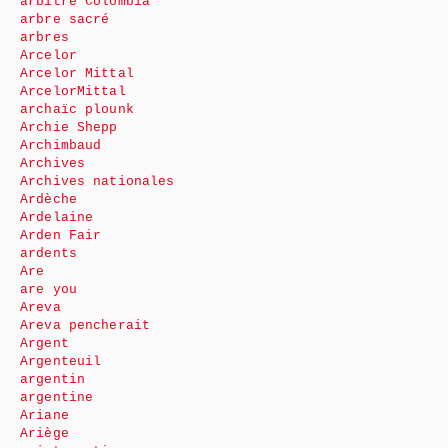
arbitre Colombia
arbre sacré
arbres
Arcelor
Arcelor Mittal
ArcelorMittal
archaïc plounk
Archie Shepp
Archimbaud
Archives
Archives nationales
Ardèche
Ardelaine
Arden Fair
ardents
Are
are you
Areva
Areva pencherait
Argent
Argenteuil
argentin
argentine
Ariane
Ariège