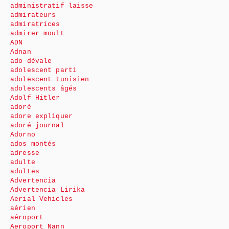
administratif laisse
admirateurs
admiratrices
admirer moult
ADN
Adnan
ado dévale
adolescent parti
adolescent tunisien
adolescents âgés
Adolf Hitler
adoré
adore expliquer
adoré journal
Adorno
ados montés
adresse
adulte
adultes
Advertencia
Advertencia Lirika
Aerial Vehicles
aérien
aéroport
Aeroport Nann