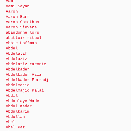
Aami
Aami Sayan
Aaron
Aaron Barr
Aaron Cometbus
Aaron Sievers
abandonné lors
abattoir rituel
Abbie Hoffman
Abdel
Abdelatif
Abdelaziz
Abdelaziz raconte
Abdelkader
Abdelkader Aziz
Abdelkader Ferradj
Abdelmajid
Abdelmajid Kalai
Abdil
Abdoulaye Wade
Abdul Kader
Abdulkarim
Abdullah
Abel
Abel Paz