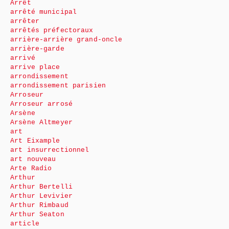
Arrêt
arrêté municipal
arrêter
arrêtés préfectoraux
arrière-arrière grand-oncle
arrière-garde
arrivé
arrive place
arrondissement
arrondissement parisien
Arroseur
Arroseur arrosé
Arsène
Arsène Altmeyer
art
Art Eixample
art insurrectionnel
art nouveau
Arte Radio
Arthur
Arthur Bertelli
Arthur Levivier
Arthur Rimbaud
Arthur Seaton
article