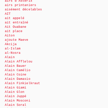
airs d’Astérix
airs printaniers
aisément décelables
AIT
ait appelé
ait entraîné
Ait Ouabane
ait place
Aiton
ajoute Maeve
Akcija
al-Islam
al-Nosra
Alain
Alain Afflelou
Alain Bauer
Alain Camélio
Alain Coine
Alain Damasio
Alain Finkielkraut
Alain Giami
Alain Glon
Alain Juppé
Alain Mosconi
Alain Soral