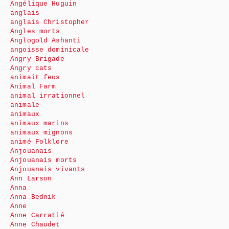
Angélique Huguin
anglais
anglais Christopher
Angles morts
Anglogold Ashanti
angoisse dominicale
Angry Brigade
Angry cats
animait feus
Animal Farm
animal irrationnel
animale
animaux
animaux marins
animaux mignons
animé Folklore
Anjouanais
Anjouanais morts
Anjouanais vivants
Ann Larson
Anna
Anna Bednik
Anne
Anne Carratié
Anne Chaudet