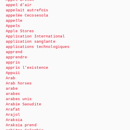
appel d’air
appelait autrefois
appelée Cecosesola
appelle
Appels
Apple Stores
Application International
application sanglante
applications technologiques
apprend
apprendre
appris
appris l’existence
Appuii
Arab
Arab horses
arabe
arabes
arabes unis
Arabie Saoudite
Arafat
Arajol
Araksia
Araksia prend