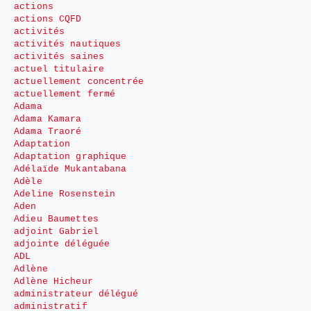
actions
actions CQFD
activités
activités nautiques
activités saines
actuel titulaire
actuellement concentrée
actuellement fermé
Adama
Adama Kamara
Adama Traoré
Adaptation
Adaptation graphique
Adélaïde Mukantabana
Adèle
Adeline Rosenstein
Aden
Adieu Baumettes
adjoint Gabriel
adjointe déléguée
ADL
Adlène
Adlène Hicheur
administrateur délégué
administratif