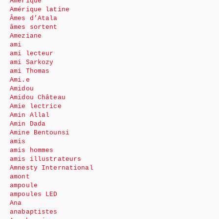
Amérique
Amérique latine
Âmes d’Atala
âmes sortent
Ameziane
ami
ami lecteur
ami Sarkozy
ami Thomas
Ami.e
Amidou
Amidou Château
Amie lectrice
Amin Allal
Amin Dada
Amine Bentounsi
amis
amis hommes
amis illustrateurs
Amnesty International
amont
ampoule
ampoules LED
Ana
anabaptistes