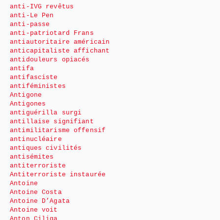
anti-IVG revêtus
anti-Le Pen
anti-passe
anti-patriotard Frans
antiautoritaire américain
anticapitaliste affichant
antidouleurs opiacés
antifa
antifasciste
antiféministes
Antigone
Antigones
antiguérilla surgi
antillaise signifiant
antimilitarisme offensif
antinucléaire
antiques civilités
antisémites
antiterroriste
Antiterroriste instaurée
Antoine
Antoine Costa
Antoine D’Agata
Antoine voit
Anton Ciliga