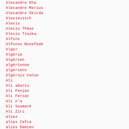
Alexandre Kha
Alexandre Marius
Alexandre Skirda
Alexievitch
Alexis
Alexis Théas
Alexis Tiouka
Alfons
Alfonso Bonafede
Alger
Algérie
Algérien
algérienne
algériens
Algérois tenus
Ali
Ali abattu
Ali Fenjan
Ali Ferzat
Ali n’a
Ali Soumaré
Ali Ziri
alias
alias Cafca
alias Damien