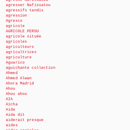
agresser Nafissatou
agressifs tandis
agression
Agrexco
agricole
AGRICOLE PERDU
agricole située
agricoles
agriculteurs
agricultrices
agriculture
Aguarico
aguichante collection
Ahmed
Ahmed Alwan
Ahora Madrid
Ahou
Ahou ahou
AIA
Aïcha
Aida
Aida dit
aiderait presque
aides