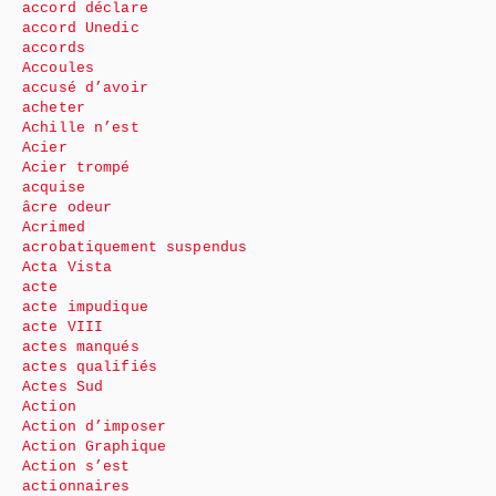
accord déclare
accord Unedic
accords
Accoules
accusé d’avoir
acheter
Achille n’est
Acier
Acier trompé
acquise
âcre odeur
Acrimed
acrobatiquement suspendus
Acta Vista
acte
acte impudique
acte VIII
actes manqués
actes qualifiés
Actes Sud
Action
Action d’imposer
Action Graphique
Action s’est
actionnaires