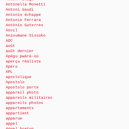
Antonella Monetti
Antoni Gaudi
Antonio échappe
Antonio Ferrara
António Guterres
Anvil
Anzoumane Sissoko
AOC
août
août dernier
Apégu pwärä-ùù
aperçu réaliste
Apéro
APL
apostolique
Apostolo
Apostolo porte
appareil photo
appareils militaires
appareils photos
appartements
appartient
apparue
appel
Appel breton