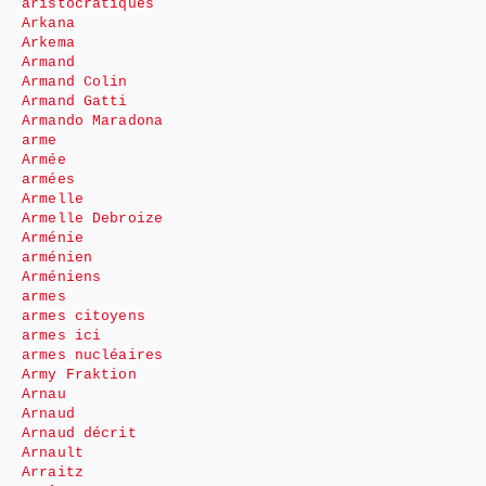
aristocratiques
Arkana
Arkema
Armand
Armand Colin
Armand Gatti
Armando Maradona
arme
Armée
armées
Armelle
Armelle Debroize
Arménie
arménien
Arméniens
armes
armes citoyens
armes ici
armes nucléaires
Army Fraktion
Arnau
Arnaud
Arnaud décrit
Arnault
Arraitz