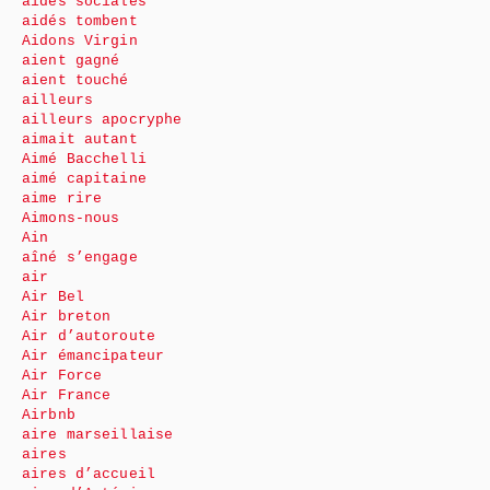
aides sociales
aidés tombent
Aidons Virgin
aient gagné
aient touché
ailleurs
ailleurs apocryphe
aimait autant
Aimé Bacchelli
aimé capitaine
aime rire
Aimons-nous
Ain
aîné s’engage
air
Air Bel
Air breton
Air d’autoroute
Air émancipateur
Air Force
Air France
Airbnb
aire marseillaise
aires
aires d’accueil