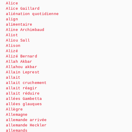
Alice
Alice Gaillard
aliénation quotidienne
align
alimentaire
Aline Archimbaud
Aliot
Aliou Sall
Alison
Alizé
Alizé Bernard
Allah Akbar
Allahou akbar
Allain Leprest
allait
allait cruchement
allait réagir
allait réduire
allées Gambetta
allées glauques
Allègre
Allemagne
allemande arrivée
allemande Heckler
allemands