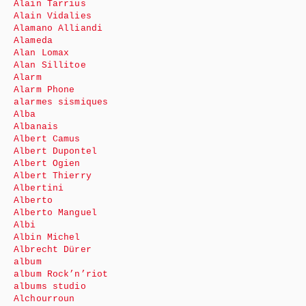
Alain Tarrius
Alain Vidalies
Alamano Alliandi
Alameda
Alan Lomax
Alan Sillitoe
Alarm
Alarm Phone
alarmes sismiques
Alba
Albanais
Albert Camus
Albert Dupontel
Albert Ogien
Albert Thierry
Albertini
Alberto
Alberto Manguel
Albi
Albin Michel
Albrecht Dürer
album
album Rock’n’riot
albums studio
Alchourroun