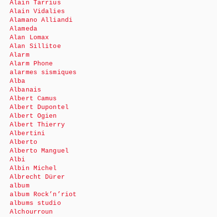
Alain Tarrius
Alain Vidalies
Alamano Alliandi
Alameda
Alan Lomax
Alan Sillitoe
Alarm
Alarm Phone
alarmes sismiques
Alba
Albanais
Albert Camus
Albert Dupontel
Albert Ogien
Albert Thierry
Albertini
Alberto
Alberto Manguel
Albi
Albin Michel
Albrecht Dürer
album
album Rock’n’riot
albums studio
Alchourroun