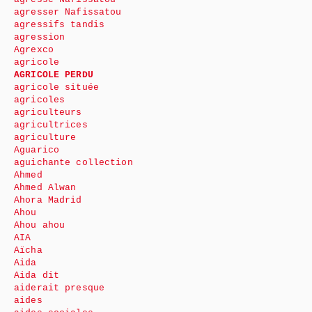
agresser Nafissatou
agressifs tandis
agression
Agrexco
agricole
AGRICOLE PERDU
agricole située
agricoles
agriculteurs
agricultrices
agriculture
Aguarico
aguichante collection
Ahmed
Ahmed Alwan
Ahora Madrid
Ahou
Ahou ahou
AIA
Aïcha
Aida
Aida dit
aiderait presque
aides