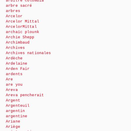
arbitre Colombia
arbre sacré
arbres
Arcelor
Arcelor Mittal
ArcelorMittal
archaïc plounk
Archie Shepp
Archimbaud
Archives
Archives nationales
Ardèche
Ardelaine
Arden Fair
ardents
Are
are you
Areva
Areva pencherait
Argent
Argenteuil
argentin
argentine
Ariane
Ariège