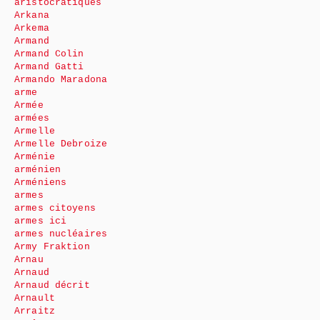
aristocratiques
Arkana
Arkema
Armand
Armand Colin
Armand Gatti
Armando Maradona
arme
Armée
armées
Armelle
Armelle Debroize
Arménie
arménien
Arméniens
armes
armes citoyens
armes ici
armes nucléaires
Army Fraktion
Arnau
Arnaud
Arnaud décrit
Arnault
Arraitz