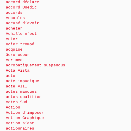
accord déclare
accord Unedic
accords
Accoules
accusé d’avoir
acheter
Achille n’est
Acier
Acier trompé
acquise
âcre odeur
Acrimed
acrobatiquement suspendus
Acta Vista
acte
acte impudique
acte VIII
actes manqués
actes qualifiés
Actes Sud
Action
Action d’imposer
Action Graphique
Action s’est
actionnaires