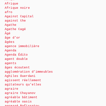
Afrique
Afrique noire
afro
Against Capital
against the
Agathe
Agathe Cagé
Âgé
âge d’or
âgées
agence immobilière
Agenda
Agenda Édito
agent double
agents
âges écoutent
agglomération d’immeubles
Aghiles Ouerdani
agissent réellement
agitateurs qu’elles
agraire
agraire Chayanov
agréable bâtiment
agréable oasis
agressé Nafissatou