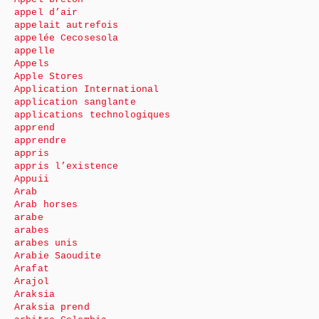
appel d’air
appelait autrefois
appelée Cecosesola
appelle
Appels
Apple Stores
Application International
application sanglante
applications technologiques
apprend
apprendre
appris
appris l’existence
Appuii
Arab
Arab horses
arabe
arabes
arabes unis
Arabie Saoudite
Arafat
Arajol
Araksia
Araksia prend