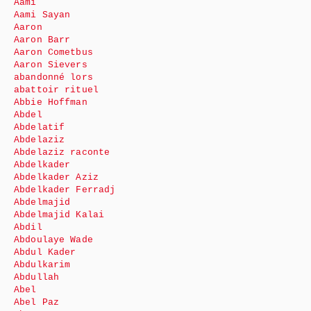
Aami
Aami Sayan
Aaron
Aaron Barr
Aaron Cometbus
Aaron Sievers
abandonné lors
abattoir rituel
Abbie Hoffman
Abdel
Abdelatif
Abdelaziz
Abdelaziz raconte
Abdelkader
Abdelkader Aziz
Abdelkader Ferradj
Abdelmajid
Abdelmajid Kalai
Abdil
Abdoulaye Wade
Abdul Kader
Abdulkarim
Abdullah
Abel
Abel Paz