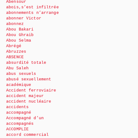
Abensour
abois,s’est infiltrée
abonnements n’arrange
abonner Victor
abonnez
Abou Bakari
Abou Ghraib
Abou Selma
Abrégé
Abruzzes
ABSENCE
absurdité totale
Abu Saleh
abus sexuels
abusé sexuellement
académique
Accident ferroviaire
accident majeur
accident nucléaire
accidents
accompagné
Accompagné d’un
accompagnés
ACCOMPLIE
accord commercial