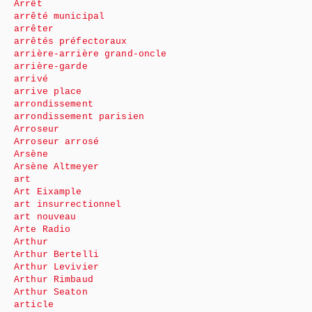
Arrêt
arrêté municipal
arrêter
arrêtés préfectoraux
arrière-arrière grand-oncle
arrière-garde
arrivé
arrive place
arrondissement
arrondissement parisien
Arroseur
Arroseur arrosé
Arsène
Arsène Altmeyer
art
Art Eixample
art insurrectionnel
art nouveau
Arte Radio
Arthur
Arthur Bertelli
Arthur Levivier
Arthur Rimbaud
Arthur Seaton
article