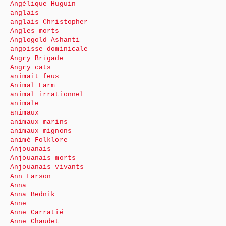
Angélique Huguin
anglais
anglais Christopher
Angles morts
Anglogold Ashanti
angoisse dominicale
Angry Brigade
Angry cats
animait feus
Animal Farm
animal irrationnel
animale
animaux
animaux marins
animaux mignons
animé Folklore
Anjouanais
Anjouanais morts
Anjouanais vivants
Ann Larson
Anna
Anna Bednik
Anne
Anne Carratié
Anne Chaudet