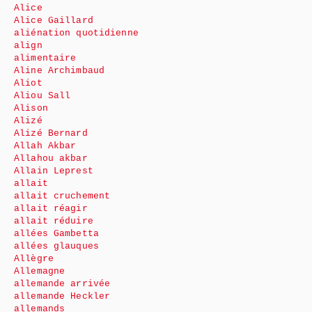
Alice
Alice Gaillard
aliénation quotidienne
align
alimentaire
Aline Archimbaud
Aliot
Aliou Sall
Alison
Alizé
Alizé Bernard
Allah Akbar
Allahou akbar
Allain Leprest
allait
allait cruchement
allait réagir
allait réduire
allées Gambetta
allées glauques
Allègre
Allemagne
allemande arrivée
allemande Heckler
allemands