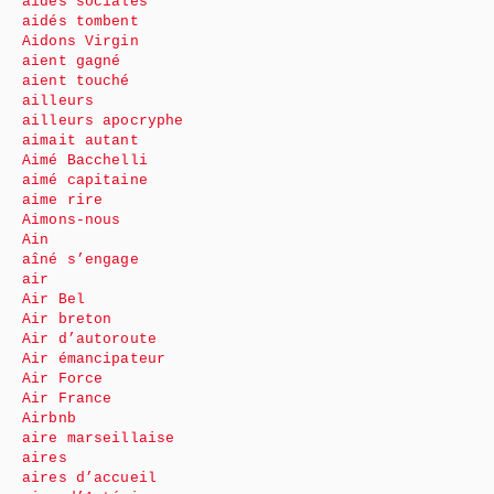
aides sociales
aidés tombent
Aidons Virgin
aient gagné
aient touché
ailleurs
ailleurs apocryphe
aimait autant
Aimé Bacchelli
aimé capitaine
aime rire
Aimons-nous
Ain
aîné s’engage
air
Air Bel
Air breton
Air d’autoroute
Air émancipateur
Air Force
Air France
Airbnb
aire marseillaise
aires
aires d’accueil