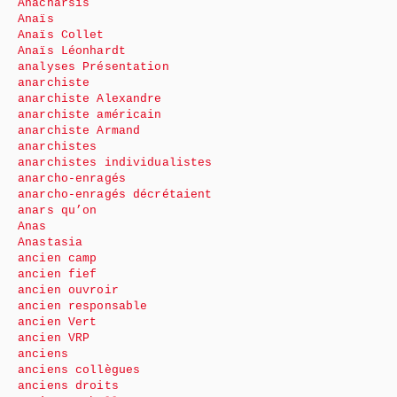
Anacharsis
Anaïs
Anaïs Collet
Anaïs Léonhardt
analyses Présentation
anarchiste
anarchiste Alexandre
anarchiste américain
anarchiste Armand
anarchistes
anarchistes individualistes
anarcho-enragés
anarcho-enragés décrétaient
anars qu’on
Anas
Anastasia
ancien camp
ancien fief
ancien ouvroir
ancien responsable
ancien Vert
ancien VRP
anciens
anciens collègues
anciens droits