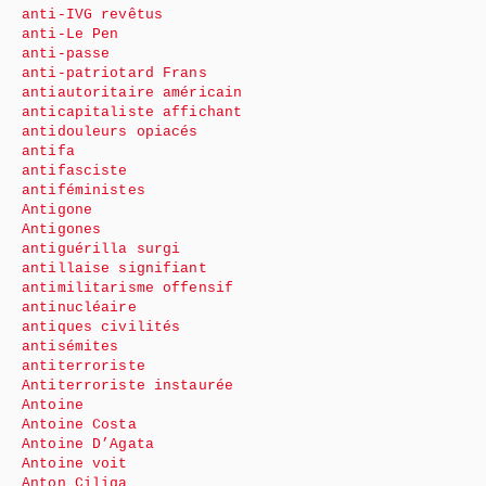
anti-IVG revêtus
anti-Le Pen
anti-passe
anti-patriotard Frans
antiautoritaire américain
anticapitaliste affichant
antidouleurs opiacés
antifa
antifasciste
antiféministes
Antigone
Antigones
antiguérilla surgi
antillaise signifiant
antimilitarisme offensif
antinucléaire
antiques civilités
antisémites
antiterroriste
Antiterroriste instaurée
Antoine
Antoine Costa
Antoine D’Agata
Antoine voit
Anton Ciliga