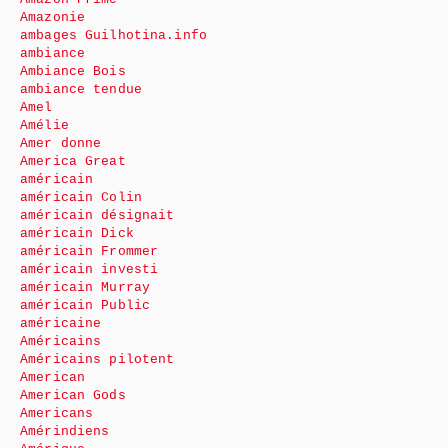
Amazonie
ambages Guilhotina.info
ambiance
Ambiance Bois
ambiance tendue
Amel
Amélie
Amer donne
America Great
américain
américain Colin
américain désignait
américain Dick
américain Frommer
américain investi
américain Murray
américain Public
américaine
Américains
Américains pilotent
American
American Gods
Americans
Amérindiens