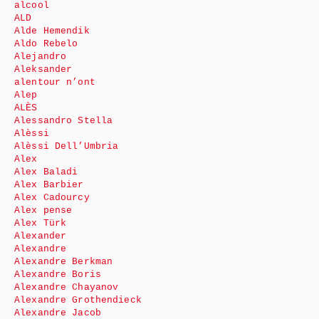
alcool
ALD
Alde Hemendik
Aldo Rebelo
Alejandro
Aleksander
alentour n’ont
Alep
ALÈS
Alessandro Stella
Alèssi
Alèssi Dell’Umbria
Alex
Alex Baladi
Alex Barbier
Alex Cadourcy
Alex pense
Alex Türk
Alexander
Alexandre
Alexandre Berkman
Alexandre Boris
Alexandre Chayanov
Alexandre Grothendieck
Alexandre Jacob