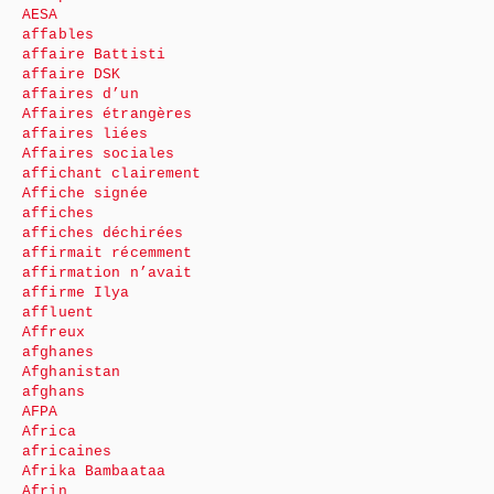
AESA
affables
affaire Battisti
affaire DSK
affaires d’un
Affaires étrangères
affaires liées
Affaires sociales
affichant clairement
Affiche signée
affiches
affiches déchirées
affirmait récemment
affirmation n’avait
affirme Ilya
affluent
Affreux
afghanes
Afghanistan
afghans
AFPA
Africa
africaines
Afrika Bambaataa
Afrin