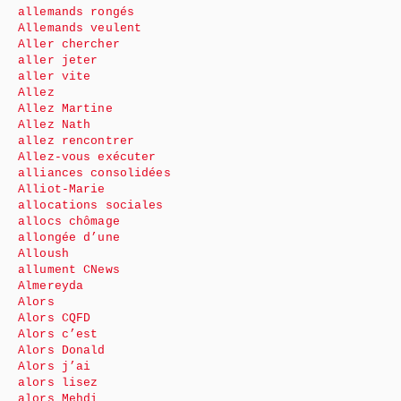
allemands rongés
Allemands veulent
Aller chercher
aller jeter
aller vite
Allez
Allez Martine
Allez Nath
allez rencontrer
Allez-vous exécuter
alliances consolidées
Alliot-Marie
allocations sociales
allocs chômage
allongée d’une
Alloush
allument CNews
Almereyda
Alors
Alors CQFD
Alors c’est
Alors Donald
Alors j’ai
alors lisez
alors Mehdi