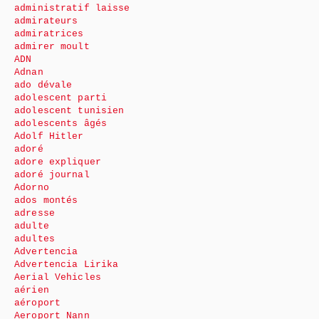
administratif laisse
admirateurs
admiratrices
admirer moult
ADN
Adnan
ado dévale
adolescent parti
adolescent tunisien
adolescents âgés
Adolf Hitler
adoré
adore expliquer
adoré journal
Adorno
ados montés
adresse
adulte
adultes
Advertencia
Advertencia Lirika
Aerial Vehicles
aérien
aéroport
Aeroport Nann