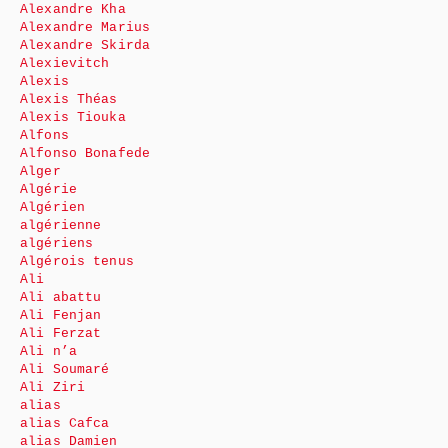
Alexandre Kha
Alexandre Marius
Alexandre Skirda
Alexievitch
Alexis
Alexis Théas
Alexis Tiouka
Alfons
Alfonso Bonafede
Alger
Algérie
Algérien
algérienne
algériens
Algérois tenus
Ali
Ali abattu
Ali Fenjan
Ali Ferzat
Ali n’a
Ali Soumaré
Ali Ziri
alias
alias Cafca
alias Damien