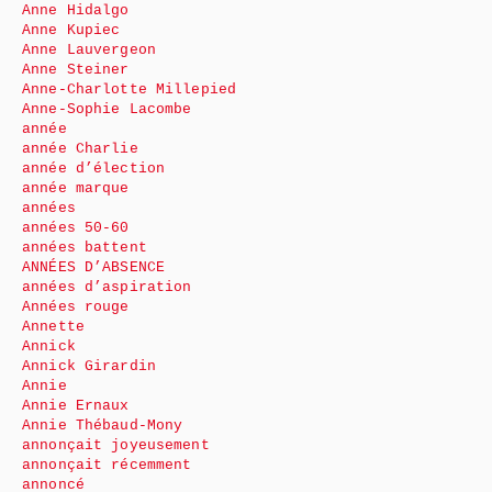
Anne Hidalgo
Anne Kupiec
Anne Lauvergeon
Anne Steiner
Anne-Charlotte Millepied
Anne-Sophie Lacombe
année
année Charlie
année d’élection
année marque
années
années 50-60
années battent
ANNÉES D’ABSENCE
années d’aspiration
Années rouge
Annette
Annick
Annick Girardin
Annie
Annie Ernaux
Annie Thébaud-Mony
annonçait joyeusement
annonçait récemment
annoncé