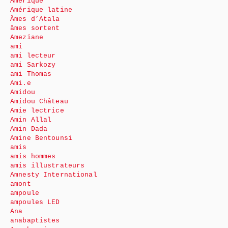
Amérique
Amérique latine
Âmes d’Atala
âmes sortent
Ameziane
ami
ami lecteur
ami Sarkozy
ami Thomas
Ami.e
Amidou
Amidou Château
Amie lectrice
Amin Allal
Amin Dada
Amine Bentounsi
amis
amis hommes
amis illustrateurs
Amnesty International
amont
ampoule
ampoules LED
Ana
anabaptistes