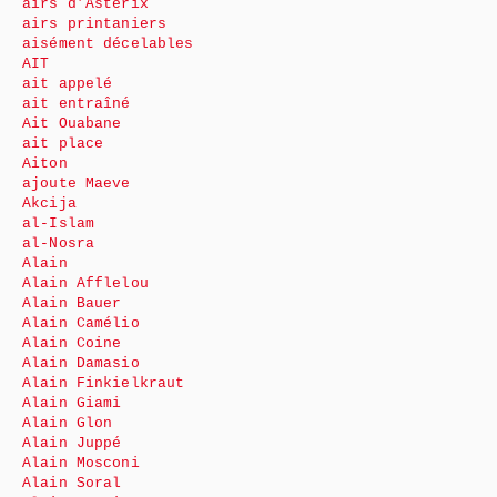
airs d’Astérix
airs printaniers
aisément décelables
AIT
ait appelé
ait entraîné
Ait Ouabane
ait place
Aiton
ajoute Maeve
Akcija
al-Islam
al-Nosra
Alain
Alain Afflelou
Alain Bauer
Alain Camélio
Alain Coine
Alain Damasio
Alain Finkielkraut
Alain Giami
Alain Glon
Alain Juppé
Alain Mosconi
Alain Soral