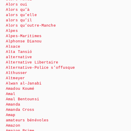
Alors oui
Alors qu’à
alors qu’elle
alors qu’il
Alors qu’outre-Manche
Alpes
Alpes-Maritimes
Alphonse Dianou
Alsace
Alta Tansió
alternative
Alternative Libertaire
Alternative-Police s’offusque
Althusser
Altmeyer
Alwan al-Janabi
Amadou Koumé
Amal
Amal Bentounsi
Amanda
Amanda Cross
Amap
amateurs bénévoles
Amazon
Amazon Prime