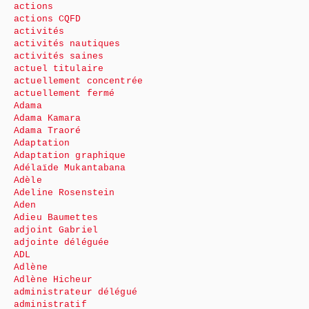
actions
actions CQFD
activités
activités nautiques
activités saines
actuel titulaire
actuellement concentrée
actuellement fermé
Adama
Adama Kamara
Adama Traoré
Adaptation
Adaptation graphique
Adélaïde Mukantabana
Adèle
Adeline Rosenstein
Aden
Adieu Baumettes
adjoint Gabriel
adjointe déléguée
ADL
Adlène
Adlène Hicheur
administrateur délégué
administratif