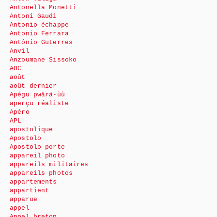
Antonella Monetti
Antoni Gaudi
Antonio échappe
Antonio Ferrara
António Guterres
Anvil
Anzoumane Sissoko
AOC
août
août dernier
Apégu pwärä-ùù
aperçu réaliste
Apéro
APL
apostolique
Apostolo
Apostolo porte
appareil photo
appareils militaires
appareils photos
appartements
appartient
apparue
appel
Appel breton