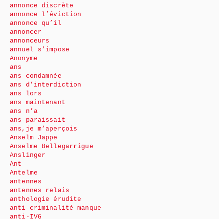
annonce discrète
annonce l’éviction
annonce qu’il
annoncer
annonceurs
annuel s’impose
Anonyme
ans
ans condamnée
ans d’interdiction
ans lors
ans maintenant
ans n’a
ans paraissait
ans,je m’aperçois
Anselm Jappe
Anselme Bellegarrigue
Anslinger
Ant
Antelme
antennes
antennes relais
anthologie érudite
anti-criminalité manque
anti-IVG