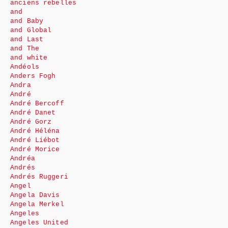
anciens rebelles
and
and Baby
and Global
and Last
and The
and white
Andéols
Anders Fogh
Andra
André
André Bercoff
André Danet
André Gorz
André Héléna
André Liébot
André Morice
Andréa
Andrés
Andrés Ruggeri
Angel
Angela Davis
Angela Merkel
Angeles
Angeles United