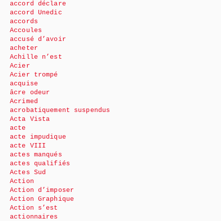
accord déclare
accord Unedic
accords
Accoules
accusé d’avoir
acheter
Achille n’est
Acier
Acier trompé
acquise
âcre odeur
Acrimed
acrobatiquement suspendus
Acta Vista
acte
acte impudique
acte VIII
actes manqués
actes qualifiés
Actes Sud
Action
Action d’imposer
Action Graphique
Action s’est
actionnaires