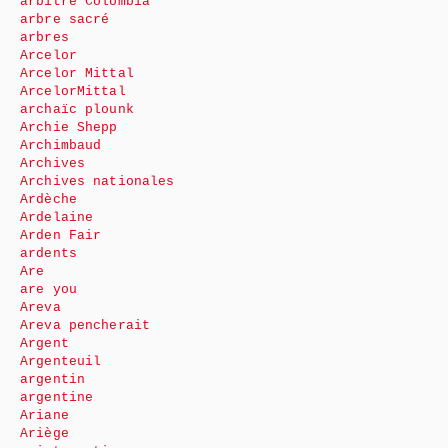
arbitre Colombia
arbre sacré
arbres
Arcelor
Arcelor Mittal
ArcelorMittal
archaïc plounk
Archie Shepp
Archimbaud
Archives
Archives nationales
Ardèche
Ardelaine
Arden Fair
ardents
Are
are you
Areva
Areva pencherait
Argent
Argenteuil
argentin
argentine
Ariane
Ariège