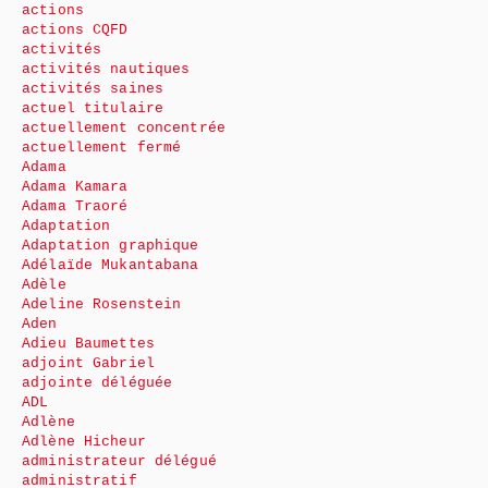
actions
actions CQFD
activités
activités nautiques
activités saines
actuel titulaire
actuellement concentrée
actuellement fermé
Adama
Adama Kamara
Adama Traoré
Adaptation
Adaptation graphique
Adélaïde Mukantabana
Adèle
Adeline Rosenstein
Aden
Adieu Baumettes
adjoint Gabriel
adjointe déléguée
ADL
Adlène
Adlène Hicheur
administrateur délégué
administratif