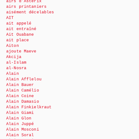
airs d’Astérix
airs printaniers
aisément décelables
AIT
ait appelé
ait entraîné
Ait Ouabane
ait place
Aiton
ajoute Maeve
Akcija
al-Islam
al-Nosra
Alain
Alain Afflelou
Alain Bauer
Alain Camélio
Alain Coine
Alain Damasio
Alain Finkielkraut
Alain Giami
Alain Glon
Alain Juppé
Alain Mosconi
Alain Soral