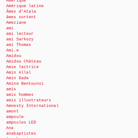
Amérique
Amérique latine
Âmes d’Atala
âmes sortent
Ameziane
ami
ami lecteur
ami Sarkozy
ami Thomas
Ami.e
Amidou
Amidou Château
Amie lectrice
Amin Allal
Amin Dada
Amine Bentounsi
amis
amis hommes
amis illustrateurs
Amnesty International
amont
ampoule
ampoules LED
Ana
anabaptistes