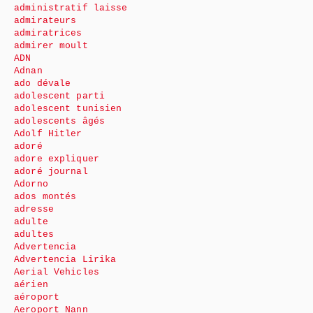
administratif laisse
admirateurs
admiratrices
admirer moult
ADN
Adnan
ado dévale
adolescent parti
adolescent tunisien
adolescents âgés
Adolf Hitler
adoré
adore expliquer
adoré journal
Adorno
ados montés
adresse
adulte
adultes
Advertencia
Advertencia Lirika
Aerial Vehicles
aérien
aéroport
Aeroport Nann