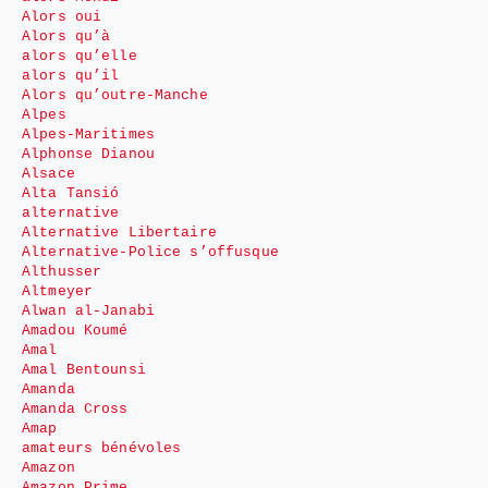
Alors oui
Alors qu’à
alors qu’elle
alors qu’il
Alors qu’outre-Manche
Alpes
Alpes-Maritimes
Alphonse Dianou
Alsace
Alta Tansió
alternative
Alternative Libertaire
Alternative-Police s’offusque
Althusser
Altmeyer
Alwan al-Janabi
Amadou Koumé
Amal
Amal Bentounsi
Amanda
Amanda Cross
Amap
amateurs bénévoles
Amazon
Amazon Prime