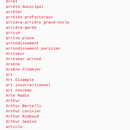
Arrêt
arrêté municipal
arrêter
arrêtés préfectoraux
arrière-arrière grand-oncle
arrière-garde
arrivé
arrive place
arrondissement
arrondissement parisien
Arroseur
Arroseur arrosé
Arsène
Arsène Altmeyer
art
Art Eixample
art insurrectionnel
art nouveau
Arte Radio
Arthur
Arthur Bertelli
Arthur Levivier
Arthur Rimbaud
Arthur Seaton
article