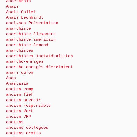
Anacharsis
Anaïs
Anaïs Collet
Anaïs Léonhardt
analyses Présentation
anarchiste
anarchiste Alexandre
anarchiste américain
anarchiste Armand
anarchistes
anarchistes individualistes
anarcho-enragés
anarcho-enragés décrétaient
anars qu’on
Anas
Anastasia
ancien camp
ancien fief
ancien ouvroir
ancien responsable
ancien Vert
ancien VRP
anciens
anciens collègues
anciens droits