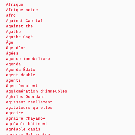
Afrique
Afrique noire
afro
Against Capital
against the
Agathe
Agathe Cagé
Âgé
âge d’or
âgées
agence immobilière
Agenda
Agenda Édito
agent double
agents
âges écoutent
agglomération d’immeubles
Aghiles Ouerdani
agissent réellement
agitateurs qu’elles
agraire
agraire Chayanov
agréable bâtiment
agréable oasis
agressé Nafissatou