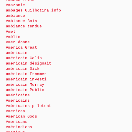
Amazonie
ambages Guilhotina.info
ambiance
Ambiance Bois
ambiance tendue
Amel
Amélie
Amer donne
America Great
américain
américain Colin
américain désignait
américain Dick
américain Frommer
américain investi
américain Murray
américain Public
américaine
Américains
Américains pilotent
American
American Gods
Americans
Amérindiens