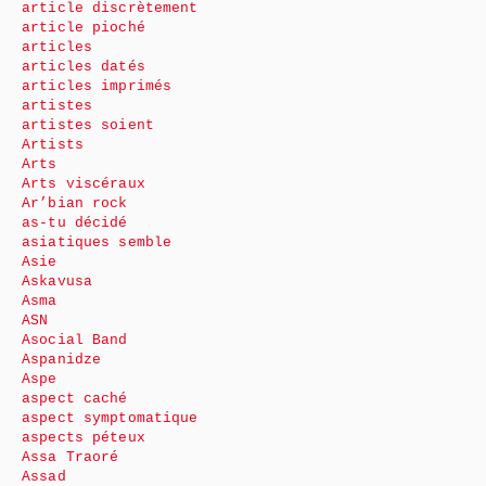
article discrètement
article pioché
articles
articles datés
articles imprimés
artistes
artistes soient
Artists
Arts
Arts viscéraux
Ar’bian rock
as-tu décidé
asiatiques semble
Asie
Askavusa
Asma
ASN
Asocial Band
Aspanidze
Aspe
aspect caché
aspect symptomatique
aspects péteux
Assa Traoré
Assad