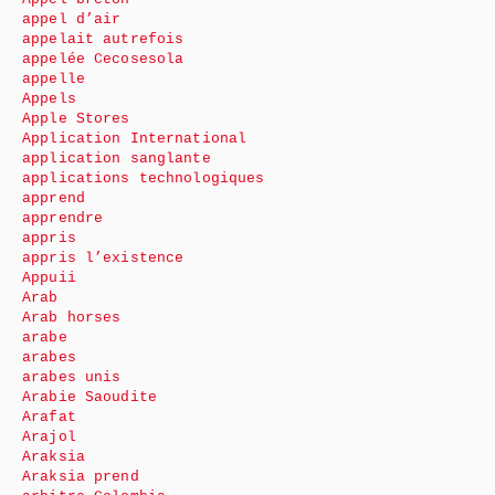
appel d’air
appelait autrefois
appelée Cecosesola
appelle
Appels
Apple Stores
Application International
application sanglante
applications technologiques
apprend
apprendre
appris
appris l’existence
Appuii
Arab
Arab horses
arabe
arabes
arabes unis
Arabie Saoudite
Arafat
Arajol
Araksia
Araksia prend