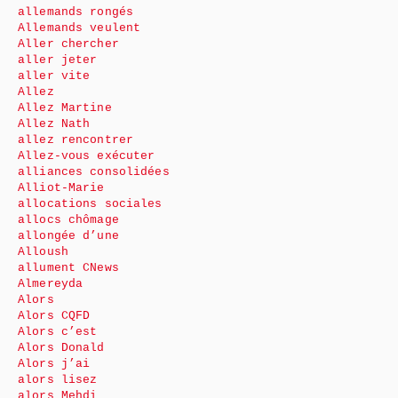
allemands rongés
Allemands veulent
Aller chercher
aller jeter
aller vite
Allez
Allez Martine
Allez Nath
allez rencontrer
Allez-vous exécuter
alliances consolidées
Alliot-Marie
allocations sociales
allocs chômage
allongée d’une
Alloush
allument CNews
Almereyda
Alors
Alors CQFD
Alors c’est
Alors Donald
Alors j’ai
alors lisez
alors Mehdi