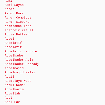
Aami
Aami Sayan
Aaron
Aaron Barr
Aaron Cometbus
Aaron Sievers
abandonné lors
abattoir rituel
Abbie Hoffman
Abdel
Abdelatif
Abdelaziz
Abdelaziz raconte
Abdelkader
Abdelkader Aziz
Abdelkader Ferradj
Abdelmajid
Abdelmajid Kalai
Abdil
Abdoulaye Wade
Abdul Kader
Abdulkarim
Abdullah
Abel
Abel Paz