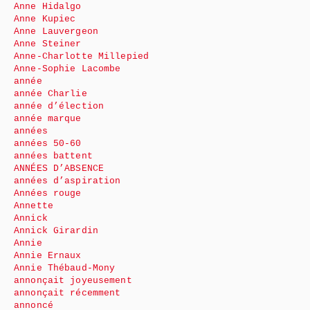
Anne Hidalgo
Anne Kupiec
Anne Lauvergeon
Anne Steiner
Anne-Charlotte Millepied
Anne-Sophie Lacombe
année
année Charlie
année d’élection
année marque
années
années 50-60
années battent
ANNÉES D’ABSENCE
années d’aspiration
Années rouge
Annette
Annick
Annick Girardin
Annie
Annie Ernaux
Annie Thébaud-Mony
annonçait joyeusement
annonçait récemment
annoncé