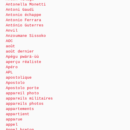
Antonella Monetti
Antoni Gaudi
Antonio échappe
Antonio Ferrara
António Guterres
Anvil
Anzoumane Sissoko
AOC
août
août dernier
Apégu pwärä-ùù
aperçu réaliste
Apéro
APL
apostolique
Apostolo
Apostolo porte
appareil photo
appareils militaires
appareils photos
appartements
appartient
apparue
appel
Appel breton