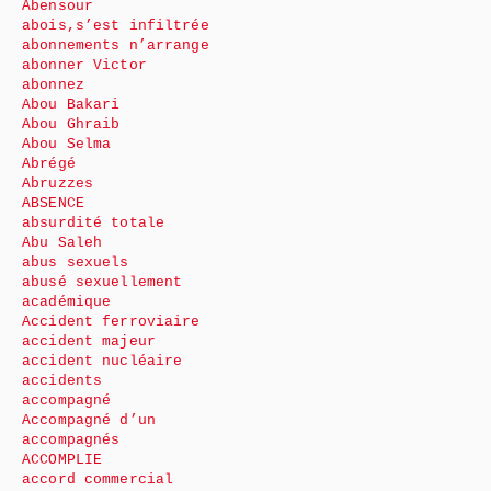
Abensour
abois,s’est infiltrée
abonnements n’arrange
abonner Victor
abonnez
Abou Bakari
Abou Ghraib
Abou Selma
Abrégé
Abruzzes
ABSENCE
absurdité totale
Abu Saleh
abus sexuels
abusé sexuellement
académique
Accident ferroviaire
accident majeur
accident nucléaire
accidents
accompagné
Accompagné d’un
accompagnés
ACCOMPLIE
accord commercial