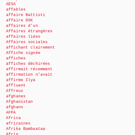
AESA
affables
affaire Battisti
affaire DSK
affaires d’un
Affaires étrangères
affaires liées
Affaires sociales
affichant clairement
Affiche signée
affiches
affiches déchirées
affirmait récemment
affirmation n’avait
affirme Ilya
affluent
Affreux
afghanes
Afghanistan
afghans
AFPA
Africa
africaines
Afrika Bambaataa
Afrin