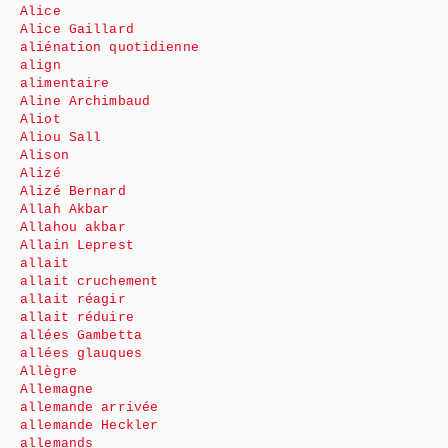
Alice
Alice Gaillard
aliénation quotidienne
align
alimentaire
Aline Archimbaud
Aliot
Aliou Sall
Alison
Alizé
Alizé Bernard
Allah Akbar
Allahou akbar
Allain Leprest
allait
allait cruchement
allait réagir
allait réduire
allées Gambetta
allées glauques
Allègre
Allemagne
allemande arrivée
allemande Heckler
allemands