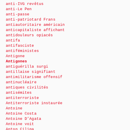
anti-IVG revêtus
anti-Le Pen
anti-passe
anti-patriotard Frans
antiautoritaire américain
anticapitaliste affichant
antidouleurs opiacés
antifa
antifasciste
antiféministes
Antigone
Antigones
antiguérilla surgi
antillaise signifiant
antimilitarisme offensif
antinucléaire
antiques civilités
antisémites
antiterroriste
Antiterroriste instaurée
Antoine
Antoine Costa
Antoine D’Agata
Antoine voit
Anton Ciliga