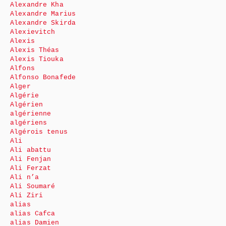
Alexandre Kha
Alexandre Marius
Alexandre Skirda
Alexievitch
Alexis
Alexis Théas
Alexis Tiouka
Alfons
Alfonso Bonafede
Alger
Algérie
Algérien
algérienne
algériens
Algérois tenus
Ali
Ali abattu
Ali Fenjan
Ali Ferzat
Ali n’a
Ali Soumaré
Ali Ziri
alias
alias Cafca
alias Damien