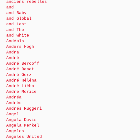
anciens rebelles
and
and Baby
and Global
and Last
and The
and white
Andéols
Anders Fogh
Andra
André
André Bercoff
André Danet
André Gorz
André Héléna
André Liébot
André Morice
Andréa
Andrés
Andrés Ruggeri
Angel
Angela Davis
Angela Merkel
Angeles
Angeles United