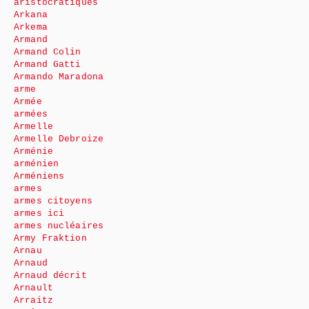
aristocratiques
Arkana
Arkema
Armand
Armand Colin
Armand Gatti
Armando Maradona
arme
Armée
armées
Armelle
Armelle Debroize
Arménie
arménien
Arméniens
armes
armes citoyens
armes ici
armes nucléaires
Army Fraktion
Arnau
Arnaud
Arnaud décrit
Arnault
Arraitz