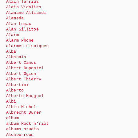
Alain Tarrius
Alain Vidalies
Alamano Alliandi
Alameda
Alan Lomax
Alan Sillitoe
Alarm
Alarm Phone
alarmes sismiques
Alba
Albanais
Albert Camus
Albert Dupontel
Albert Ogien
Albert Thierry
Albertini
Alberto
Alberto Manguel
Albi
Albin Michel
Albrecht Dürer
album
album Rock’n’riot
albums studio
Alchourroun