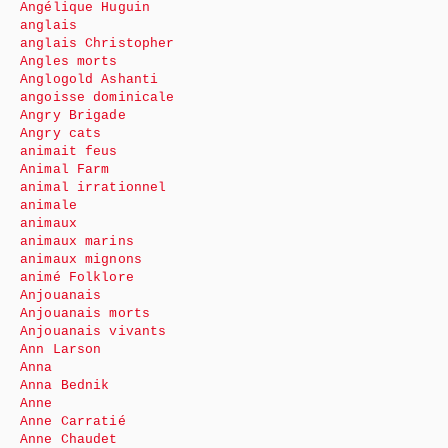
Angélique Huguin
anglais
anglais Christopher
Angles morts
Anglogold Ashanti
angoisse dominicale
Angry Brigade
Angry cats
animait feus
Animal Farm
animal irrationnel
animale
animaux
animaux marins
animaux mignons
animé Folklore
Anjouanais
Anjouanais morts
Anjouanais vivants
Ann Larson
Anna
Anna Bednik
Anne
Anne Carratié
Anne Chaudet