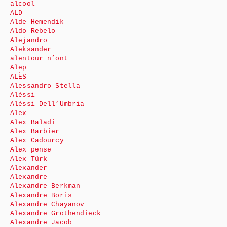
alcool
ALD
Alde Hemendik
Aldo Rebelo
Alejandro
Aleksander
alentour n’ont
Alep
ALÈS
Alessandro Stella
Alèssi
Alèssi Dell’Umbria
Alex
Alex Baladi
Alex Barbier
Alex Cadourcy
Alex pense
Alex Türk
Alexander
Alexandre
Alexandre Berkman
Alexandre Boris
Alexandre Chayanov
Alexandre Grothendieck
Alexandre Jacob