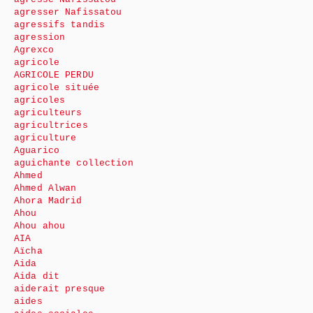
agresser Nafissatou
agressifs tandis
agression
Agrexco
agricole
AGRICOLE PERDU
agricole située
agricoles
agriculteurs
agricultrices
agriculture
Aguarico
aguichante collection
Ahmed
Ahmed Alwan
Ahora Madrid
Ahou
Ahou ahou
AIA
Aïcha
Aida
Aida dit
aiderait presque
aides