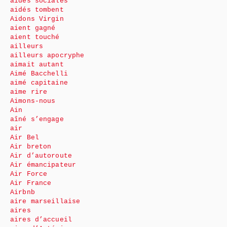
aides sociales
aidés tombent
Aidons Virgin
aient gagné
aient touché
ailleurs
ailleurs apocryphe
aimait autant
Aimé Bacchelli
aimé capitaine
aime rire
Aimons-nous
Ain
aîné s’engage
air
Air Bel
Air breton
Air d’autoroute
Air émancipateur
Air Force
Air France
Airbnb
aire marseillaise
aires
aires d’accueil