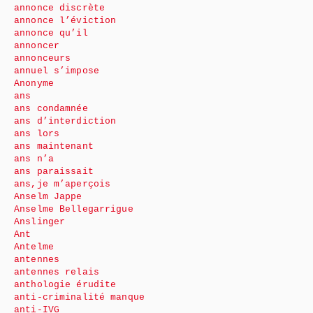
annonce discrète
annonce l’éviction
annonce qu’il
annoncer
annonceurs
annuel s’impose
Anonyme
ans
ans condamnée
ans d’interdiction
ans lors
ans maintenant
ans n’a
ans paraissait
ans,je m’aperçois
Anselm Jappe
Anselme Bellegarrigue
Anslinger
Ant
Antelme
antennes
antennes relais
anthologie érudite
anti-criminalité manque
anti-IVG