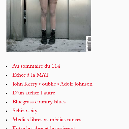
Au sommaire du 114
Échec à la MAT
John Kerry « oublie » Adolf Johnson
D’un atelier l’autre
Bluegrass country blues
Schizo-city
Médias libres vs médias rances