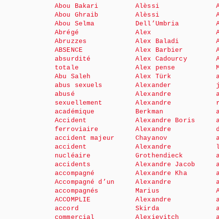
Abou Bakari
Alèssi
Abou Ghraib
Alèssi
Abou Selma
Dell’Umbria
Abrégé
Alex
Abruzzes
Alex Baladi
ABSENCE
Alex Barbier
absurdité
Alex Cadourcy
totale
Alex pense
Abu Saleh
Alex Türk
abus sexuels
Alexander
abusé
Alexandre
sexuellement
Alexandre
académique
Berkman
Accident
Alexandre Boris
ferroviaire
Alexandre
accident majeur
Chayanov
accident
Alexandre
nucléaire
Grothendieck
accidents
Alexandre Jacob
accompagné
Alexandre Kha
Accompagné d’un
Alexandre
accompagnés
Marius
ACCOMPLIE
Alexandre
accord
Skirda
commercial
Alexievitch