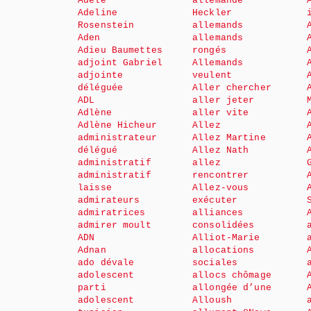
Adèle
allemande
Adeline
Heckler
Rosenstein
allemands
Aden
allemands
Adieu Baumettes
rongés
adjoint Gabriel
Allemands
adjointe
veulent
déléguée
Aller chercher
ADL
aller jeter
Adlène
aller vite
Adlène Hicheur
Allez
administrateur
Allez Martine
délégué
Allez Nath
administratif
allez
administratif
rencontrer
laisse
Allez-vous
admirateurs
exécuter
admiratrices
alliances
admirer moult
consolidées
ADN
Alliot-Marie
Adnan
allocations
ado dévale
sociales
adolescent
allocs chômage
parti
allongée d’une
adolescent
Alloush