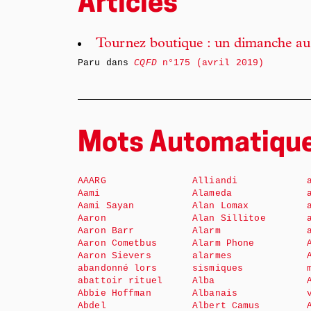
Articles
Tournez boutique : un dimanche au 
Paru dans
CQFD
n°175 (avril 2019)
Mots Automatiqu
AAARG
Alliandi
Aami
Alameda
Aami Sayan
Alan Lomax
Aaron
Alan Sillitoe
Aaron Barr
Alarm
Aaron Cometbus
Alarm Phone
Aaron Sievers
alarmes
abandonné lors
sismiques
abattoir rituel
Alba
Abbie Hoffman
Albanais
Abdel
Albert Camus