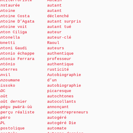
Antiterroriste
Autain
instaurée
autant
Antoine
autant
Antoine Costa
déclenché
Antoine D’Agata
autant surpris
Antoine voit
autant tué
Anton Ciliga
auteur
Antonella
auteur-clé
Monetti
Raoul
Antoni Gaudi
auteurs
Antonio échappe
authentique
Antonio Ferrara
professeur
António
authentique
Guterres
rusticité
Anvil
Autobiographie
Anzoumane
d’un
Sissoko
autobiographie
AOC
picaresque
août
autochtones
août dernier
autocollants
Apégu pwärä-ùù
annonçant
aperçu réaliste
autoentrepreneurs
Apéro
autogéré
APL
autogéré Die
apostolique
automate