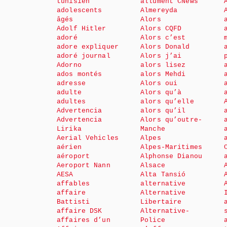
tunisien
allument CNews
adolescents
Almereyda
âgés
Alors
Adolf Hitler
Alors CQFD
adoré
Alors c’est
adore expliquer
Alors Donald
adoré journal
Alors j’ai
Adorno
alors lisez
ados montés
alors Mehdi
adresse
Alors oui
adulte
Alors qu’à
adultes
alors qu’elle
Advertencia
alors qu’il
Advertencia
Alors qu’outre-
Lirika
Manche
Aerial Vehicles
Alpes
aérien
Alpes-Maritimes
aéroport
Alphonse Dianou
Aeroport Nann
Alsace
AESA
Alta Tansió
affables
alternative
affaire
Alternative
Battisti
Libertaire
affaire DSK
Alternative-
affaires d’un
Police