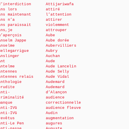
d’interdiction
Attijariwafa
ans lors
attiré
ans maintenant
l’attention
ans n’a
attirer
ans paraissait
violemment
ans,je
attrouper
m’aperçois
Aube
Anselm Jappe
Aube dorée
Anselme
Aubervilliers
Bellegarrigue
Aubry
Anslinger
Auchan
Ant
Aude
Antelme
Aude Lancelin
antennes
Aude Selly
antennes relais
Aude Vidal
anthologie
Audemard
érudite
Audemard
anti-
d’Alançon
criminalité
audience
manque
correctionnelle
anti-IVG
audience fleuve
anti-IVG
Audin
revêtus
augmentation
anti-Le Pen
augures
anti-passe
Auguste