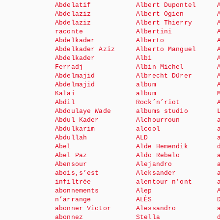
Abdelatif
Albert Dupontel
Abdelaziz
Albert Ogien
Abdelaziz
Albert Thierry
raconte
Albertini
Abdelkader
Alberto
Abdelkader Aziz
Alberto Manguel
Abdelkader
Albi
Ferradj
Albin Michel
Abdelmajid
Albrecht Dürer
Abdelmajid
album
Kalai
album
Abdil
Rock’n’riot
Abdoulaye Wade
albums studio
Abdul Kader
Alchourroun
Abdulkarim
alcool
Abdullah
ALD
Abel
Alde Hemendik
Abel Paz
Aldo Rebelo
Abensour
Alejandro
abois,s’est
Aleksander
infiltrée
alentour n’ont
abonnements
Alep
n’arrange
ALÈS
abonner Victor
Alessandro
abonnez
Stella