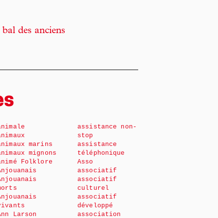
bal des anciens
es
animale
assistance non-
animaux
stop
animaux marins
assistance
animaux mignons
téléphonique
animé Folklore
Asso
Anjouanais
associatif
Anjouanais
associatif
morts
culturel
Anjouanais
associatif
vivants
développé
Ann Larson
association