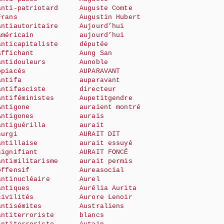
anti-patriotard
Auguste Comte
Frans
Augustin Hubert
antiautoritaire
Aujourd’hui
américain
aujourd’hui
anticapitaliste
députée
affichant
Aung San
antidouleurs
Aunoble
opiacés
AUPARAVANT
antifa
auparavant
antifasciste
directeur
antiféministes
Aupetitgendre
Antigone
auraient montré
Antigones
aurais
antiguérilla
aurait
surgi
AURAIT DIT
antillaise
aurait essuyé
signifiant
AURAIT FONCÉ
antimilitarisme
aurait permis
offensif
Aureasocial
antinucléaire
Aurel
antiques
Aurélia Aurita
civilités
Aurore Lenoir
antisémites
Australiens
antiterroriste
blancs