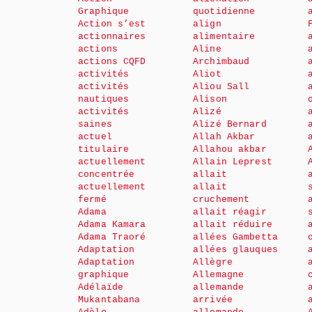
Graphique
quotidienne
Action s’est
align
actionnaires
alimentaire
actions
Aline
actions CQFD
Archimbaud
activités
Aliot
activités
Aliou Sall
nautiques
Alison
activités
Alizé
saines
Alizé Bernard
actuel
Allah Akbar
titulaire
Allahou akbar
actuellement
Allain Leprest
concentrée
allait
actuellement
allait
fermé
cruchement
Adama
allait réagir
Adama Kamara
allait réduire
Adama Traoré
allées Gambetta
Adaptation
allées glauques
Adaptation
Allègre
graphique
Allemagne
Adélaïde
allemande
Mukantabana
arrivée