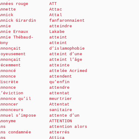
Années rouge
ATT
Annette
Attac
Annick
Attal
Annick Girardin
fanfaronnaient
Annie
atteindre
Annie Ernaux
Lakabe
Annie Thébaud-
atteint
Mony
atteint
annonçait
d’islamophobie
joyeusement
atteint d’une
annonçait
atteint l’âge
récemment
atteinte
annoncé
attelée Acrimed
annonce
attendent
discrète
qu’enfin
annonce
attendre
l’éviction
attentat
annonce qu’il
meurtrier
annoncer
Attentat
annonceurs
sanitaire
annuel s’impose
attente d’un
Anonyme
ATTENTION
ans
attention alors
ans condamnée
atterrés
ans
Attica