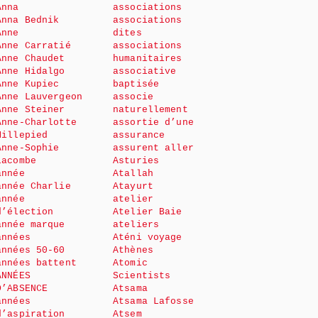
Anna
associations
Anna Bednik
associations
Anne
dites
Anne Carratié
associations
Anne Chaudet
humanitaires
Anne Hidalgo
associative
Anne Kupiec
baptisée
Anne Lauvergeon
associe
Anne Steiner
naturellement
Anne-Charlotte
assortie d’une
Millepied
assurance
Anne-Sophie
assurent aller
Lacombe
Asturies
année
Atallah
année Charlie
Atayurt
année
atelier
d’élection
Atelier Baie
année marque
ateliers
années
Aténi voyage
années 50-60
Athènes
années battent
Atomic
ANNÉES
Scientists
D’ABSENCE
Atsama
années
Atsama Lafosse
d’aspiration
Atsem