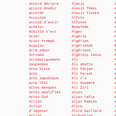
accord déclare
Alexis
accord Unedic
Alexis Théas
accords
Alexis Tiouka
Accoules
Alfons
accusé d’avoir
Alfonso
acheter
Bonafede
Achille n’est
Alger
Acier
Algérie
Acier trompé
Algérien
acquise
algérienne
âcre odeur
algériens
Acrimed
Algérois tenus
acrobatiquement
Ali
suspendus
Ali abattu
Acta Vista
Ali Fenjan
acte
Ali Ferzat
acte impudique
Ali n’a
acte VIII
Ali Soumaré
actes manqués
Ali Ziri
actes qualifiés
alias
Actes Sud
alias Cafca
Action
alias Damien
Action
Alice
d’imposer
Alice Gaillard
Action
aliénation