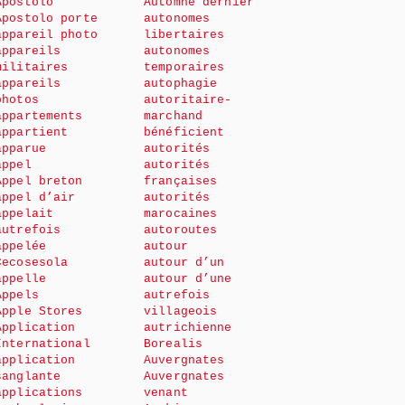
Apostolo
Automne dernier
Apostolo porte
autonomes
appareil photo
libertaires
appareils
autonomes
militaires
temporaires
appareils
autophagie
photos
autoritaire-
appartements
marchand
appartient
bénéficient
apparue
autorités
appel
autorités
Appel breton
françaises
appel d’air
autorités
appelait
marocaines
autrefois
autoroutes
appelée
autour
Cecosesola
autour d’un
appelle
autour d’une
Appels
autrefois
Apple Stores
villageois
Application
autrichienne
International
Borealis
application
Auvergnates
sanglante
Auvergnates
applications
venant