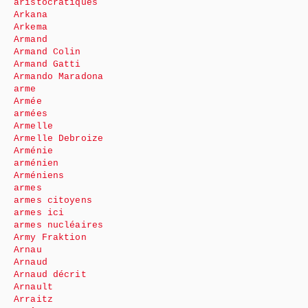
aristocratiques
Arkana
Arkema
Armand
Armand Colin
Armand Gatti
Armando Maradona
arme
Armée
armées
Armelle
Armelle Debroize
Arménie
arménien
Arméniens
armes
armes citoyens
armes ici
armes nucléaires
Army Fraktion
Arnau
Arnaud
Arnaud décrit
Arnault
Arraitz