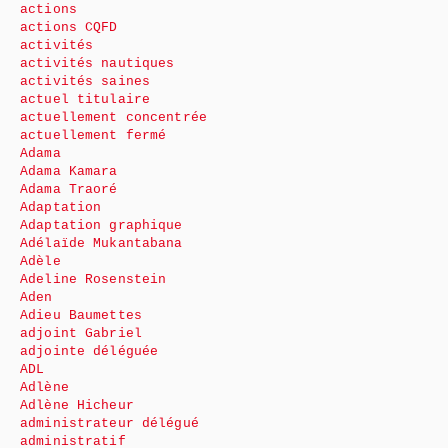
actions
actions CQFD
activités
activités nautiques
activités saines
actuel titulaire
actuellement concentrée
actuellement fermé
Adama
Adama Kamara
Adama Traoré
Adaptation
Adaptation graphique
Adélaïde Mukantabana
Adèle
Adeline Rosenstein
Aden
Adieu Baumettes
adjoint Gabriel
adjointe déléguée
ADL
Adlène
Adlène Hicheur
administrateur délégué
administratif