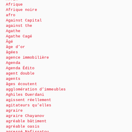
Afrique
Afrique noire
afro
Against Capital
against the
Agathe
Agathe Cagé
Âgé
âge d’or
âgées
agence immobilière
Agenda
Agenda Édito
agent double
agents
âges écoutent
agglomération d’immeubles
Aghiles Ouerdani
agissent réellement
agitateurs qu’elles
agraire
agraire Chayanov
agréable bâtiment
agréable oasis
agressé Nafissatou