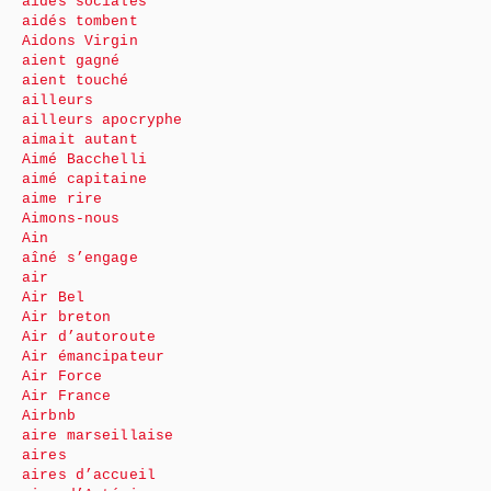
aides sociales
aidés tombent
Aidons Virgin
aient gagné
aient touché
ailleurs
ailleurs apocryphe
aimait autant
Aimé Bacchelli
aimé capitaine
aime rire
Aimons-nous
Ain
aîné s’engage
air
Air Bel
Air breton
Air d’autoroute
Air émancipateur
Air Force
Air France
Airbnb
aire marseillaise
aires
aires d’accueil