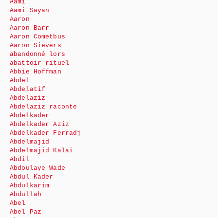
Aami
Aami Sayan
Aaron
Aaron Barr
Aaron Cometbus
Aaron Sievers
abandonné lors
abattoir rituel
Abbie Hoffman
Abdel
Abdelatif
Abdelaziz
Abdelaziz raconte
Abdelkader
Abdelkader Aziz
Abdelkader Ferradj
Abdelmajid
Abdelmajid Kalai
Abdil
Abdoulaye Wade
Abdul Kader
Abdulkarim
Abdullah
Abel
Abel Paz