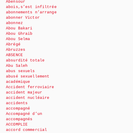
Abensour
abois,s’est infiltrée
abonnements n’arrange
abonner Victor
abonnez
Abou Bakari
Abou Ghraib
Abou Selma
Abrégé
Abruzzes
ABSENCE
absurdité totale
Abu Saleh
abus sexuels
abusé sexuellement
académique
Accident ferroviaire
accident majeur
accident nucléaire
accidents
accompagné
Accompagné d’un
accompagnés
ACCOMPLIE
accord commercial