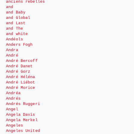
anciens rebelles
and
and Baby
and Global
and Last
and The
and white
Andéols
Anders Fogh
Andra
André
André Bercoff
André Danet
André Gorz
André Héléna
André Liébot
André Morice
Andréa
Andrés
Andrés Ruggeri
Angel
Angela Davis
Angela Merkel
Angeles
Angeles United