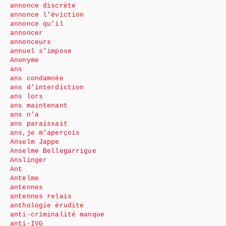
annonce discrète
annonce l’éviction
annonce qu’il
annoncer
annonceurs
annuel s’impose
Anonyme
ans
ans condamnée
ans d’interdiction
ans lors
ans maintenant
ans n’a
ans paraissait
ans,je m’aperçois
Anselm Jappe
Anselme Bellegarrigue
Anslinger
Ant
Antelme
antennes
antennes relais
anthologie érudite
anti-criminalité manque
anti-IVG