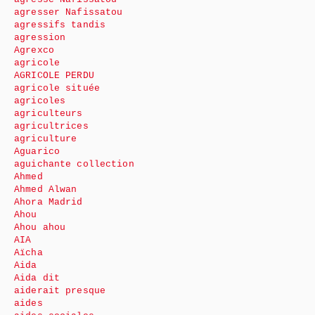
agresser Nafissatou
agressifs tandis
agression
Agrexco
agricole
AGRICOLE PERDU
agricole située
agricoles
agriculteurs
agricultrices
agriculture
Aguarico
aguichante collection
Ahmed
Ahmed Alwan
Ahora Madrid
Ahou
Ahou ahou
AIA
Aïcha
Aida
Aida dit
aiderait presque
aides