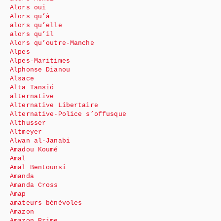
Alors oui
Alors qu’à
alors qu’elle
alors qu’il
Alors qu’outre-Manche
Alpes
Alpes-Maritimes
Alphonse Dianou
Alsace
Alta Tansió
alternative
Alternative Libertaire
Alternative-Police s’offusque
Althusser
Altmeyer
Alwan al-Janabi
Amadou Koumé
Amal
Amal Bentounsi
Amanda
Amanda Cross
Amap
amateurs bénévoles
Amazon
Amazon Prime