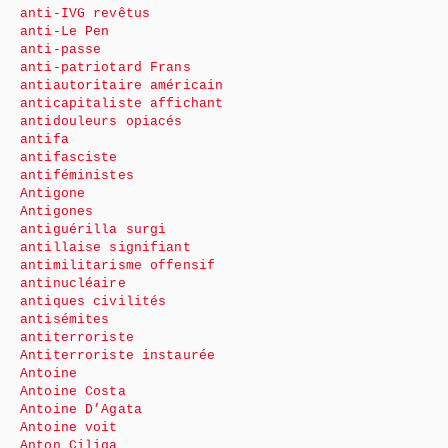
anti-IVG revêtus
anti-Le Pen
anti-passe
anti-patriotard Frans
antiautoritaire américain
anticapitaliste affichant
antidouleurs opiacés
antifa
antifasciste
antiféministes
Antigone
Antigones
antiguérilla surgi
antillaise signifiant
antimilitarisme offensif
antinucléaire
antiques civilités
antisémites
antiterroriste
Antiterroriste instaurée
Antoine
Antoine Costa
Antoine D’Agata
Antoine voit
Anton Ciliga