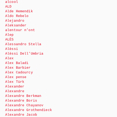
alcool
ALD
Alde Hemendik
Aldo Rebelo
Alejandro
Aleksander
alentour n’ont
Alep
ALÈS
Alessandro Stella
Alèssi
Alèssi Dell’Umbria
Alex
Alex Baladi
Alex Barbier
Alex Cadourcy
Alex pense
Alex Türk
Alexander
Alexandre
Alexandre Berkman
Alexandre Boris
Alexandre Chayanov
Alexandre Grothendieck
Alexandre Jacob