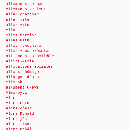
allemands rongés
Allemands veulent
Aller chercher
aller jeter
aller vite
Allez
Allez Martine
Allez Nath
allez rencontrer
Allez-vous exécuter
alliances consolidées
Alliot-Marie
allocations sociales
allocs chômage
allongée d’une
Alloush
allument CNews
Almereyda
Alors
Alors CQFD
Alors c’est
Alors Donald
Alors j’ai
alors lisez
alors Mehdi