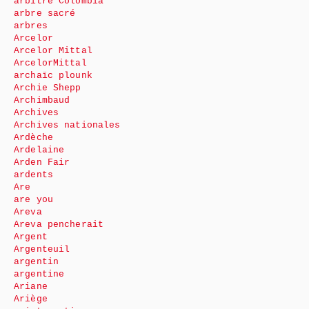
arbitre Colombia
arbre sacré
arbres
Arcelor
Arcelor Mittal
ArcelorMittal
archaïc plounk
Archie Shepp
Archimbaud
Archives
Archives nationales
Ardèche
Ardelaine
Arden Fair
ardents
Are
are you
Areva
Areva pencherait
Argent
Argenteuil
argentin
argentine
Ariane
Ariège