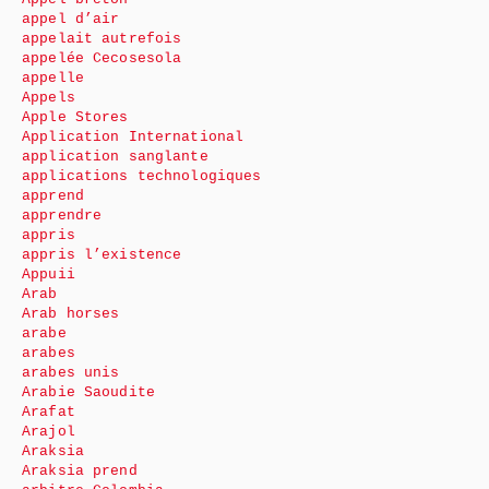
appel d’air
appelait autrefois
appelée Cecosesola
appelle
Appels
Apple Stores
Application International
application sanglante
applications technologiques
apprend
apprendre
appris
appris l’existence
Appuii
Arab
Arab horses
arabe
arabes
arabes unis
Arabie Saoudite
Arafat
Arajol
Araksia
Araksia prend