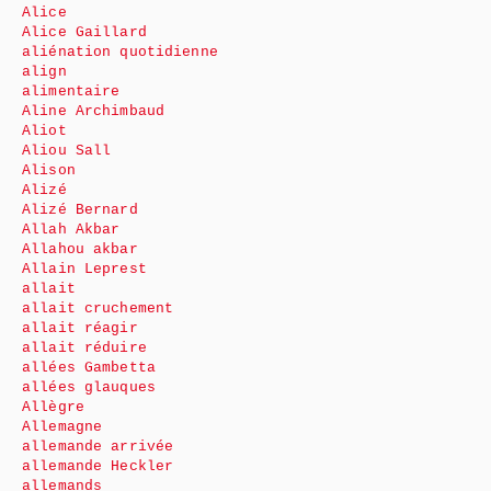
Alice
Alice Gaillard
aliénation quotidienne
align
alimentaire
Aline Archimbaud
Aliot
Aliou Sall
Alison
Alizé
Alizé Bernard
Allah Akbar
Allahou akbar
Allain Leprest
allait
allait cruchement
allait réagir
allait réduire
allées Gambetta
allées glauques
Allègre
Allemagne
allemande arrivée
allemande Heckler
allemands