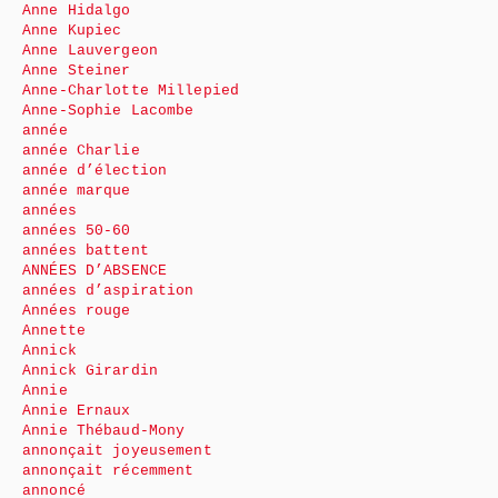
Anne Hidalgo
Anne Kupiec
Anne Lauvergeon
Anne Steiner
Anne-Charlotte Millepied
Anne-Sophie Lacombe
année
année Charlie
année d’élection
année marque
années
années 50-60
années battent
ANNÉES D’ABSENCE
années d’aspiration
Années rouge
Annette
Annick
Annick Girardin
Annie
Annie Ernaux
Annie Thébaud-Mony
annonçait joyeusement
annonçait récemment
annoncé