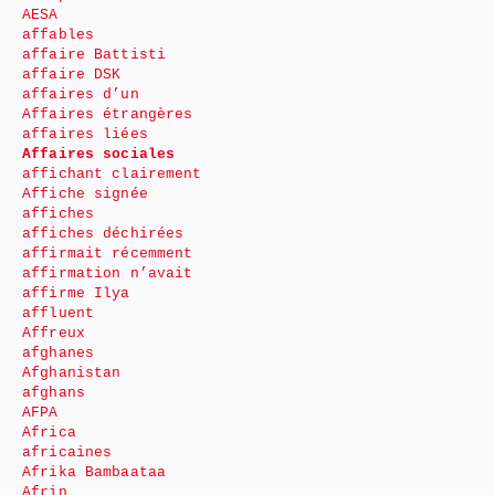
AESA
affables
affaire Battisti
affaire DSK
affaires d’un
Affaires étrangères
affaires liées
Affaires sociales
affichant clairement
Affiche signée
affiches
affiches déchirées
affirmait récemment
affirmation n’avait
affirme Ilya
affluent
Affreux
afghanes
Afghanistan
afghans
AFPA
Africa
africaines
Afrika Bambaataa
Afrin