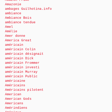
Amazonie
ambages Guilhotina.info
ambiance
Ambiance Bois
ambiance tendue
Amel
Amélie
Amer donne
America Great
américain
américain Colin
américain désignait
américain Dick
américain Frommer
américain investi
américain Murray
américain Public
américaine
Américains
Américains pilotent
American
American Gods
Americans
Amérindiens