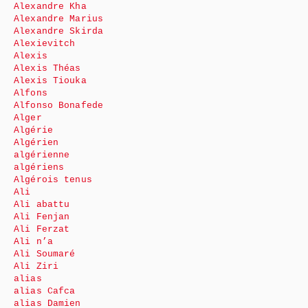
Alexandre Kha
Alexandre Marius
Alexandre Skirda
Alexievitch
Alexis
Alexis Théas
Alexis Tiouka
Alfons
Alfonso Bonafede
Alger
Algérie
Algérien
algérienne
algériens
Algérois tenus
Ali
Ali abattu
Ali Fenjan
Ali Ferzat
Ali n’a
Ali Soumaré
Ali Ziri
alias
alias Cafca
alias Damien