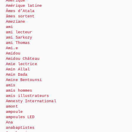
Amérique
Amérique latine
Âmes d’Atala
âmes sortent
Ameziane
ami
ami lecteur
ami Sarkozy
ami Thomas
Ami.e
Amidou
Amidou Château
Amie lectrice
Amin Allal
Amin Dada
Amine Bentounsi
amis
amis hommes
amis illustrateurs
Amnesty International
amont
ampoule
ampoules LED
Ana
anabaptistes