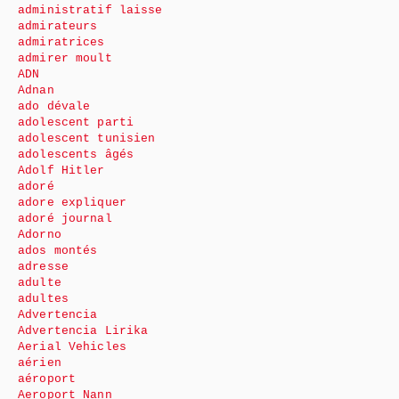
administratif laisse
admirateurs
admiratrices
admirer moult
ADN
Adnan
ado dévale
adolescent parti
adolescent tunisien
adolescents âgés
Adolf Hitler
adoré
adore expliquer
adoré journal
Adorno
ados montés
adresse
adulte
adultes
Advertencia
Advertencia Lirika
Aerial Vehicles
aérien
aéroport
Aeroport Nann