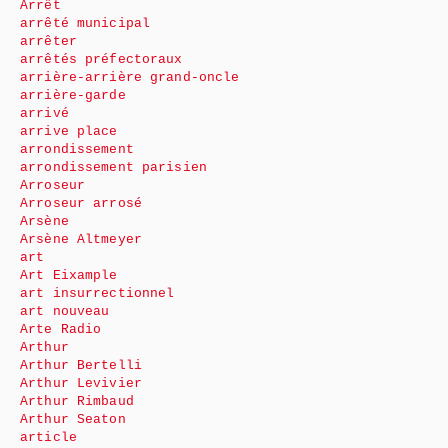
Arrêt
arrêté municipal
arrêter
arrêtés préfectoraux
arrière-arrière grand-oncle
arrière-garde
arrivé
arrive place
arrondissement
arrondissement parisien
Arroseur
Arroseur arrosé
Arsène
Arsène Altmeyer
art
Art Eixample
art insurrectionnel
art nouveau
Arte Radio
Arthur
Arthur Bertelli
Arthur Levivier
Arthur Rimbaud
Arthur Seaton
article