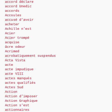
accord déclare
accord Unedic
accords
Accoules
accusé d’avoir
acheter
Achille n’est
Acier
Acier trompé
acquise
âcre odeur
Acrimed
acrobatiquement suspendus
Acta Vista
acte
acte impudique
acte VIII
actes manqués
actes qualifiés
Actes Sud
Action
Action d’imposer
Action Graphique
Action s’est
actionnaires