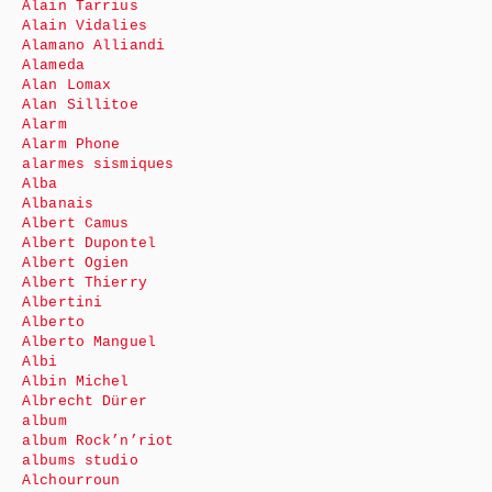
Alain Tarrius
Alain Vidalies
Alamano Alliandi
Alameda
Alan Lomax
Alan Sillitoe
Alarm
Alarm Phone
alarmes sismiques
Alba
Albanais
Albert Camus
Albert Dupontel
Albert Ogien
Albert Thierry
Albertini
Alberto
Alberto Manguel
Albi
Albin Michel
Albrecht Dürer
album
album Rock’n’riot
albums studio
Alchourroun