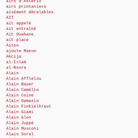
airs d’Astérix
airs printaniers
aisément décelables
AIT
ait appelé
ait entraîné
Ait Ouabane
ait place
Aiton
ajoute Maeve
Akcija
al-Islam
al-Nosra
Alain
Alain Afflelou
Alain Bauer
Alain Camélio
Alain Coine
Alain Damasio
Alain Finkielkraut
Alain Giami
Alain Glon
Alain Juppé
Alain Mosconi
Alain Soral