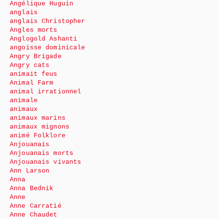
Angélique Huguin
anglais
anglais Christopher
Angles morts
Anglogold Ashanti
angoisse dominicale
Angry Brigade
Angry cats
animait feus
Animal Farm
animal irrationnel
animale
animaux
animaux marins
animaux mignons
animé Folklore
Anjouanais
Anjouanais morts
Anjouanais vivants
Ann Larson
Anna
Anna Bednik
Anne
Anne Carratié
Anne Chaudet