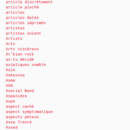
article discrètement
article pioché
articles
articles datés
articles imprimés
artistes
artistes soient
Artists
Arts
Arts viscéraux
Ar’bian rock
as-tu décidé
asiatiques semble
Asie
Askavusa
Asma
ASN
Asocial Band
Aspanidze
Aspe
aspect caché
aspect symptomatique
aspects péteux
Assa Traoré
Assad