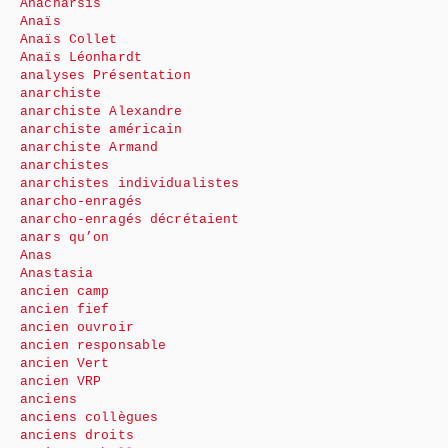
Anacharsis
Anaïs
Anaïs Collet
Anaïs Léonhardt
analyses Présentation
anarchiste
anarchiste Alexandre
anarchiste américain
anarchiste Armand
anarchistes
anarchistes individualistes
anarcho-enragés
anarcho-enragés décrétaient
anars qu’on
Anas
Anastasia
ancien camp
ancien fief
ancien ouvroir
ancien responsable
ancien Vert
ancien VRP
anciens
anciens collègues
anciens droits