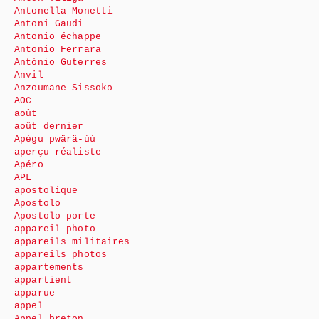
Antonella Monetti
Antoni Gaudi
Antonio échappe
Antonio Ferrara
António Guterres
Anvil
Anzoumane Sissoko
AOC
août
août dernier
Apégu pwärä-ùù
aperçu réaliste
Apéro
APL
apostolique
Apostolo
Apostolo porte
appareil photo
appareils militaires
appareils photos
appartements
appartient
apparue
appel
Appel breton