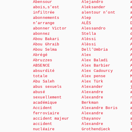
Abensour
Alejandro
abois,s’est
Aleksander
infiltrée
alentour n’ont
abonnements
Alep
n’arrange
ALÈS
abonner Victor
Alessandro
abonnez
Stella
Abou Bakari
Alèssi
Abou Ghraib
Alèssi
Abou Selma
Dell’Umbria
Abrégé
Alex
Abruzzes
Alex Baladi
ABSENCE
Alex Barbier
absurdité
Alex Cadourcy
totale
Alex pense
Abu Saleh
Alex Türk
abus sexuels
Alexander
abusé
Alexandre
sexuellement
Alexandre
académique
Berkman
Accident
Alexandre Boris
ferroviaire
Alexandre
accident majeur
Chayanov
accident
Alexandre
nucléaire
Grothendieck