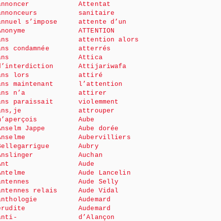
annoncer
Attentat
annonceurs
sanitaire
annuel s’impose
attente d’un
Anonyme
ATTENTION
ans
attention alors
ans condamnée
atterrés
ans
Attica
d’interdiction
Attijariwafa
ans lors
attiré
ans maintenant
l’attention
ans n’a
attirer
ans paraissait
violemment
ans,je
attrouper
m’aperçois
Aube
Anselm Jappe
Aube dorée
Anselme
Aubervilliers
Bellegarrigue
Aubry
Anslinger
Auchan
Ant
Aude
Antelme
Aude Lancelin
antennes
Aude Selly
antennes relais
Aude Vidal
anthologie
Audemard
érudite
Audemard
anti-
d’Alançon