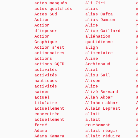
actes manqués
Ali Ziri
actes qualifiés
alias
Actes Sud
alias Cafca
Action
alias Damien
Action
Alice
d’imposer
Alice Gaillard
Action
aliénation
Graphique
quotidienne
Action s’est
align
actionnaires
alimentaire
actions
Aline
actions CQFD
Archimbaud
activités
Aliot
activités
Aliou Sall
nautiques
Alison
activités
Alizé
saines
Alizé Bernard
actuel
Allah Akbar
titulaire
Allahou akbar
actuellement
Allain Leprest
concentrée
allait
actuellement
allait
fermé
cruchement
Adama
allait réagir
Adama Kamara
allait réduire