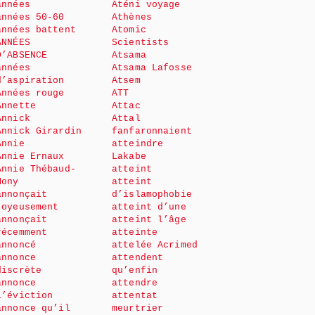
années
Aténi voyage
années 50-60
Athènes
années battent
Atomic
ANNÉES
Scientists
D’ABSENCE
Atsama
années
Atsama Lafosse
d’aspiration
Atsem
Années rouge
ATT
Annette
Attac
Annick
Attal
Annick Girardin
fanfaronnaient
Annie
atteindre
Annie Ernaux
Lakabe
Annie Thébaud-
atteint
Mony
atteint
annonçait
d’islamophobie
joyeusement
atteint d’une
annonçait
atteint l’âge
récemment
atteinte
annoncé
attelée Acrimed
annonce
attendent
discrète
qu’enfin
annonce
attendre
l’éviction
attentat
annonce qu’il
meurtrier