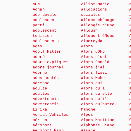
ADN
Alliot-Marie
Adnan
allocations
ado dévale
sociales
adolescent
allocs chômage
parti
allongée d’une
adolescent
Alloush
tunisien
allument CNews
adolescents
Almereyda
âgés
Alors
Adolf Hitler
Alors CQFD
adoré
Alors c’est
adore expliquer
Alors Donald
adoré journal
Alors j’ai
Adorno
alors lisez
ados montés
alors Mehdi
adresse
Alors oui
adulte
Alors qu’à
adultes
alors qu’elle
Advertencia
alors qu’il
Advertencia
Alors qu’outre-
Lirika
Manche
Aerial Vehicles
Alpes
aérien
Alpes-Maritimes
aéroport
Alphonse Dianou
Aeroport Nann
Alsace