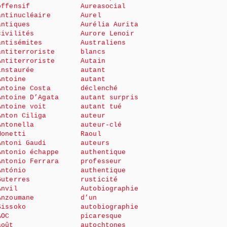
offensif
Aureasocial
antinucléaire
Aurel
antiques
Aurélia Aurita
civilités
Aurore Lenoir
antisémites
Australiens
antiterroriste
blancs
Antiterroriste
Autain
instaurée
autant
Antoine
autant
Antoine Costa
déclenché
Antoine D’Agata
autant surpris
Antoine voit
autant tué
Anton Ciliga
auteur
Antonella
auteur-clé
Monetti
Raoul
Antoni Gaudi
auteurs
Antonio échappe
authentique
Antonio Ferrara
professeur
António
authentique
Guterres
rusticité
Anvil
Autobiographie
Anzoumane
d’un
Sissoko
autobiographie
AOC
picaresque
août
autochtones