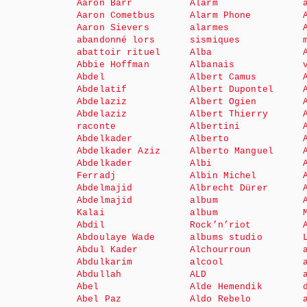
Aaron Barr
Alarm
Aaron Cometbus
Alarm Phone
Aaron Sievers
alarmes
abandonné lors
sismiques
abattoir rituel
Alba
Abbie Hoffman
Albanais
Abdel
Albert Camus
Abdelatif
Albert Dupontel
Abdelaziz
Albert Ogien
Abdelaziz
Albert Thierry
raconte
Albertini
Abdelkader
Alberto
Abdelkader Aziz
Alberto Manguel
Abdelkader
Albi
Ferradj
Albin Michel
Abdelmajid
Albrecht Dürer
Abdelmajid
album
Kalai
album
Abdil
Rock’n’riot
Abdoulaye Wade
albums studio
Abdul Kader
Alchourroun
Abdulkarim
alcool
Abdullah
ALD
Abel
Alde Hemendik
Abel Paz
Aldo Rebelo