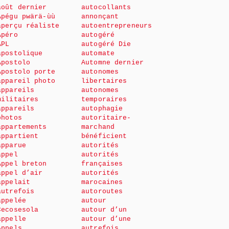
août dernier
autocollants
Apégu pwärä-ùù
annonçant
aperçu réaliste
autoentrepreneurs
Apéro
autogéré
APL
autogéré Die
apostolique
automate
Apostolo
Automne dernier
Apostolo porte
autonomes
appareil photo
libertaires
appareils
autonomes
militaires
temporaires
appareils
autophagie
photos
autoritaire-
appartements
marchand
appartient
bénéficient
apparue
autorités
appel
autorités
Appel breton
françaises
appel d’air
autorités
appelait
marocaines
autrefois
autoroutes
appelée
autour
Cecosesola
autour d’un
appelle
autour d’une
Appels
autrefois