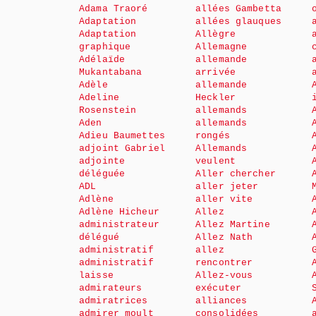
Adama Traoré
allées Gambetta
Adaptation
allées glauques
Adaptation
Allègre
graphique
Allemagne
Adélaïde
allemande
Mukantabana
arrivée
Adèle
allemande
Adeline
Heckler
Rosenstein
allemands
Aden
allemands
Adieu Baumettes
rongés
adjoint Gabriel
Allemands
adjointe
veulent
déléguée
Aller chercher
ADL
aller jeter
Adlène
aller vite
Adlène Hicheur
Allez
administrateur
Allez Martine
délégué
Allez Nath
administratif
allez
administratif
rencontrer
laisse
Allez-vous
admirateurs
exécuter
admiratrices
alliances
admirer moult
consolidées