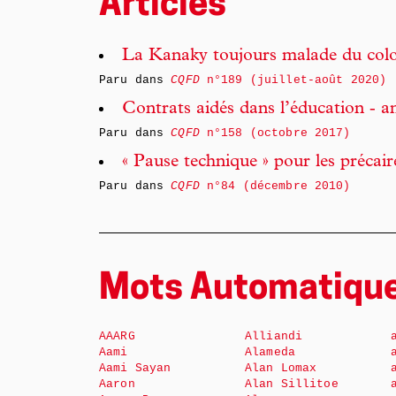
Articles
La Kanaky toujours malade du colo
Paru dans
CQFD
n°189 (juillet-août 2020)
Contrats aidés dans l’éducation ‑­ a
Paru dans
CQFD
n°158 (octobre 2017)
« Pause technique » pour les précair
Paru dans
CQFD
n°84 (décembre 2010)
Mots Automatiqu
AAARG
Alliandi
Aami
Alameda
Aami Sayan
Alan Lomax
Aaron
Alan Sillitoe