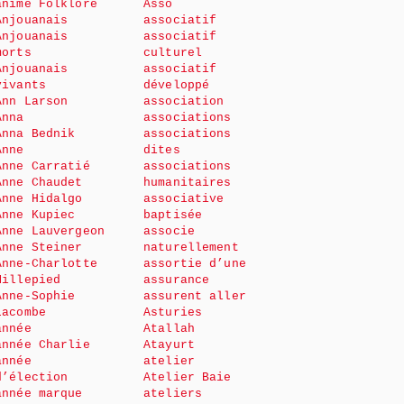
animé Folklore
Asso
Anjouanais
associatif
Anjouanais
associatif
morts
culturel
Anjouanais
associatif
vivants
développé
Ann Larson
association
Anna
associations
Anna Bednik
associations
Anne
dites
Anne Carratié
associations
Anne Chaudet
humanitaires
Anne Hidalgo
associative
Anne Kupiec
baptisée
Anne Lauvergeon
associe
Anne Steiner
naturellement
Anne-Charlotte
assortie d’une
Millepied
assurance
Anne-Sophie
assurent aller
Lacombe
Asturies
année
Atallah
année Charlie
Atayurt
année
atelier
d’élection
Atelier Baie
année marque
ateliers