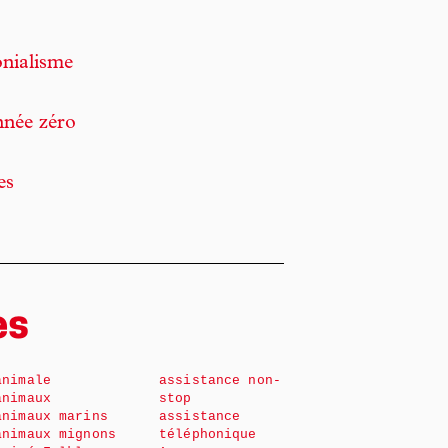
nialisme
nnée zéro
es
es
animale
assistance non-
animaux
stop
animaux marins
assistance
animaux mignons
téléphonique