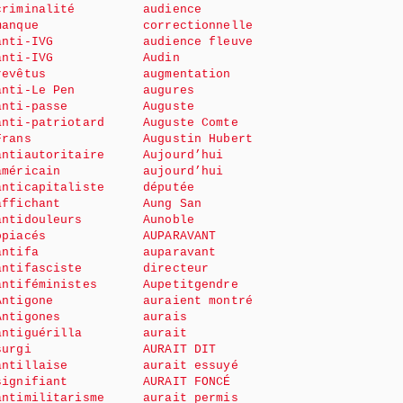
criminalité
audience
manque
correctionnelle
anti-IVG
audience fleuve
anti-IVG
Audin
revêtus
augmentation
anti-Le Pen
augures
anti-passe
Auguste
anti-patriotard
Auguste Comte
Frans
Augustin Hubert
antiautoritaire
Aujourd’hui
américain
aujourd’hui
anticapitaliste
députée
affichant
Aung San
antidouleurs
Aunoble
opiacés
AUPARAVANT
antifa
auparavant
antifasciste
directeur
antiféministes
Aupetitgendre
Antigone
auraient montré
Antigones
aurais
antiguérilla
aurait
surgi
AURAIT DIT
antillaise
aurait essuyé
signifiant
AURAIT FONCÉ
antimilitarisme
aurait permis