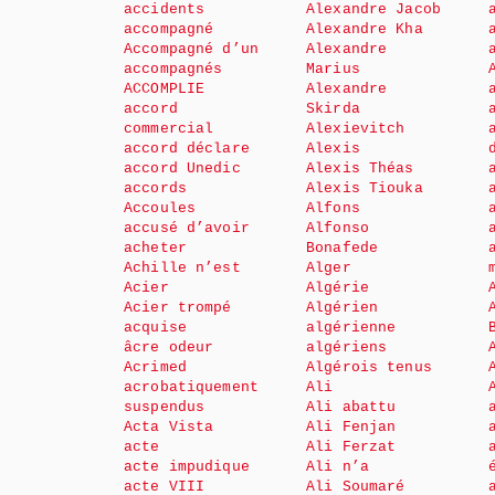
accidents
Alexandre Jacob
accompagné
Alexandre Kha
Accompagné d’un
Alexandre
accompagnés
Marius
ACCOMPLIE
Alexandre
accord
Skirda
commercial
Alexievitch
accord déclare
Alexis
accord Unedic
Alexis Théas
accords
Alexis Tiouka
Accoules
Alfons
accusé d’avoir
Alfonso
acheter
Bonafede
Achille n’est
Alger
Acier
Algérie
Acier trompé
Algérien
acquise
algérienne
âcre odeur
algériens
Acrimed
Algérois tenus
acrobatiquement
Ali
suspendus
Ali abattu
Acta Vista
Ali Fenjan
acte
Ali Ferzat
acte impudique
Ali n’a
acte VIII
Ali Soumaré