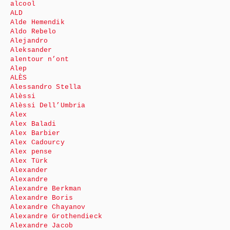
alcool
ALD
Alde Hemendik
Aldo Rebelo
Alejandro
Aleksander
alentour n’ont
Alep
ALÈS
Alessandro Stella
Alèssi
Alèssi Dell’Umbria
Alex
Alex Baladi
Alex Barbier
Alex Cadourcy
Alex pense
Alex Türk
Alexander
Alexandre
Alexandre Berkman
Alexandre Boris
Alexandre Chayanov
Alexandre Grothendieck
Alexandre Jacob