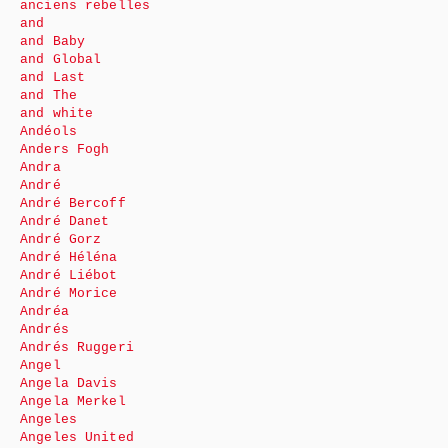
anciens rebelles
and
and Baby
and Global
and Last
and The
and white
Andéols
Anders Fogh
Andra
André
André Bercoff
André Danet
André Gorz
André Héléna
André Liébot
André Morice
Andréa
Andrés
Andrés Ruggeri
Angel
Angela Davis
Angela Merkel
Angeles
Angeles United