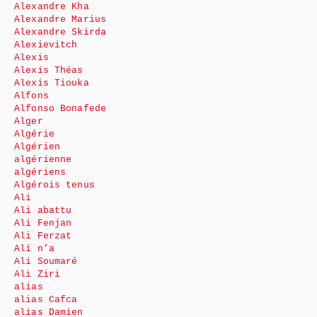
Alexandre Kha
Alexandre Marius
Alexandre Skirda
Alexievitch
Alexis
Alexis Théas
Alexis Tiouka
Alfons
Alfonso Bonafede
Alger
Algérie
Algérien
algérienne
algériens
Algérois tenus
Ali
Ali abattu
Ali Fenjan
Ali Ferzat
Ali n’a
Ali Soumaré
Ali Ziri
alias
alias Cafca
alias Damien