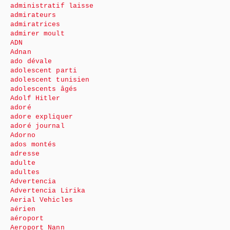
administratif laisse
admirateurs
admiratrices
admirer moult
ADN
Adnan
ado dévale
adolescent parti
adolescent tunisien
adolescents âgés
Adolf Hitler
adoré
adore expliquer
adoré journal
Adorno
ados montés
adresse
adulte
adultes
Advertencia
Advertencia Lirika
Aerial Vehicles
aérien
aéroport
Aeroport Nann