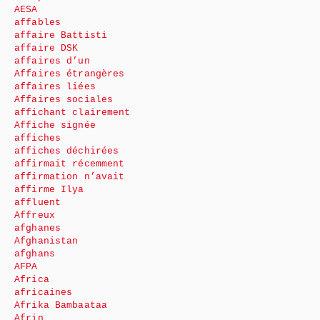
AESA
affables
affaire Battisti
affaire DSK
affaires d’un
Affaires étrangères
affaires liées
Affaires sociales
affichant clairement
Affiche signée
affiches
affiches déchirées
affirmait récemment
affirmation n’avait
affirme Ilya
affluent
Affreux
afghanes
Afghanistan
afghans
AFPA
Africa
africaines
Afrika Bambaataa
Afrin