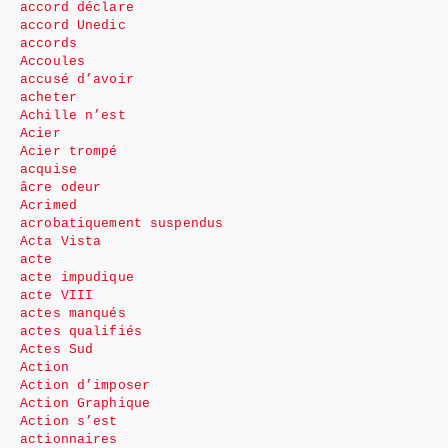
accord déclare
accord Unedic
accords
Accoules
accusé d’avoir
acheter
Achille n’est
Acier
Acier trompé
acquise
âcre odeur
Acrimed
acrobatiquement suspendus
Acta Vista
acte
acte impudique
acte VIII
actes manqués
actes qualifiés
Actes Sud
Action
Action d’imposer
Action Graphique
Action s’est
actionnaires