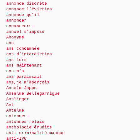
annonce discrète
annonce l’éviction
annonce qu’il
annoncer
annonceurs
annuel s’impose
Anonyme
ans
ans condamnée
ans d’interdiction
ans lors
ans maintenant
ans n’a
ans paraissait
ans,je m’aperçois
Anselm Jappe
Anselme Bellegarrigue
Anslinger
Ant
Antelme
antennes
antennes relais
anthologie érudite
anti-criminalité manque
anti-IVG