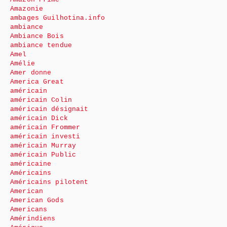
Amazonie
ambages Guilhotina.info
ambiance
Ambiance Bois
ambiance tendue
Amel
Amélie
Amer donne
America Great
américain
américain Colin
américain désignait
américain Dick
américain Frommer
américain investi
américain Murray
américain Public
américaine
Américains
Américains pilotent
American
American Gods
Americans
Amérindiens