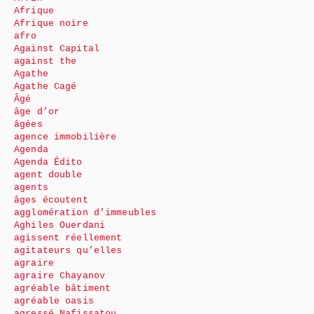
Afrique
Afrique noire
afro
Against Capital
against the
Agathe
Agathe Cagé
Âgé
âge d’or
âgées
agence immobilière
Agenda
Agenda Édito
agent double
agents
âges écoutent
agglomération d’immeubles
Aghiles Ouerdani
agissent réellement
agitateurs qu’elles
agraire
agraire Chayanov
agréable bâtiment
agréable oasis
agressé Nafissatou