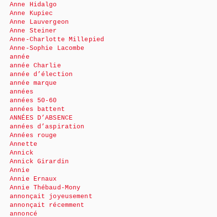
Anne Hidalgo
Anne Kupiec
Anne Lauvergeon
Anne Steiner
Anne-Charlotte Millepied
Anne-Sophie Lacombe
année
année Charlie
année d’élection
année marque
années
années 50-60
années battent
ANNÉES D’ABSENCE
années d’aspiration
Années rouge
Annette
Annick
Annick Girardin
Annie
Annie Ernaux
Annie Thébaud-Mony
annonçait joyeusement
annonçait récemment
annoncé