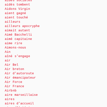
aides sociales
aidés tombent
Aidons Virgin
aient gagné
aient touché
ailleurs
ailleurs apocryphe
aimait autant
Aimé Bacchelli
aimé capitaine
aime rire
Aimons-nous
Ain
aîné s’engage
air
Air Bel
Air breton
Air d’autoroute
Air émancipateur
Air Force
Air France
Airbnb
aire marseillaise
aires
aires d’accueil