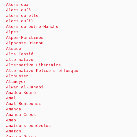
Alors oui
Alors qu’à
alors qu’elle
alors qu’il
Alors qu’outre-Manche
Alpes
Alpes-Maritimes
Alphonse Dianou
Alsace
Alta Tansió
alternative
Alternative Libertaire
Alternative-Police s’offusque
Althusser
Altmeyer
Alwan al-Janabi
Amadou Koumé
Amal
Amal Bentounsi
Amanda
Amanda Cross
Amap
amateurs bénévoles
Amazon
Amazon Prime