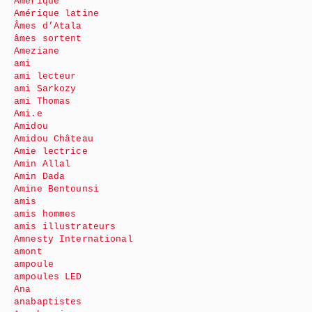
Amérique
Amérique latine
Âmes d’Atala
âmes sortent
Ameziane
ami
ami lecteur
ami Sarkozy
ami Thomas
Ami.e
Amidou
Amidou Château
Amie lectrice
Amin Allal
Amin Dada
Amine Bentounsi
amis
amis hommes
amis illustrateurs
Amnesty International
amont
ampoule
ampoules LED
Ana
anabaptistes