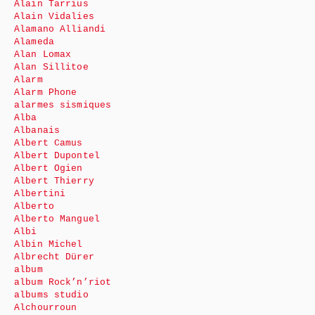
Alain Tarrius
Alain Vidalies
Alamano Alliandi
Alameda
Alan Lomax
Alan Sillitoe
Alarm
Alarm Phone
alarmes sismiques
Alba
Albanais
Albert Camus
Albert Dupontel
Albert Ogien
Albert Thierry
Albertini
Alberto
Alberto Manguel
Albi
Albin Michel
Albrecht Dürer
album
album Rock’n’riot
albums studio
Alchourroun