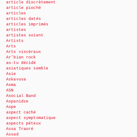
article discrètement
article pioché
articles
articles datés
articles imprimés
artistes
artistes soient
Artists
Arts
Arts viscéraux
Ar’bian rock
as-tu décidé
asiatiques semble
Asie
Askavusa
Asma
ASN
Asocial Band
Aspanidze
Aspe
aspect caché
aspect symptomatique
aspects péteux
Assa Traoré
Assad