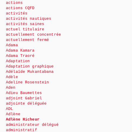
actions
actions CQFD
activités
activités nautiques
activités saines
actuel titulaire
actuellement concentrée
actuellement fermé
Adama
Adama Kamara
Adama Traoré
Adaptation
Adaptation graphique
Adélaïde Mukantabana
Adèle
Adeline Rosenstein
Aden
Adieu Baumettes
adjoint Gabriel
adjointe déléguée
ADL
Adlène
Adlène Hicheur
administrateur délégué
administratif