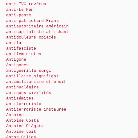
anti-IVG revêtus
anti-Le Pen
anti-passe
anti-patriotard Frans
antiautoritaire américain
anticapitaliste affichant
antidouleurs opiacés
antifa
antifasciste
antiféministes
Antigone
Antigones
antiguérilla surgi
antillaise signifiant
antimilitarisme offensif
antinucléaire
antiques civilités
antisémites
antiterroriste
Antiterroriste instaurée
Antoine
Antoine Costa
Antoine D’Agata
Antoine voit
Anton Ciliga