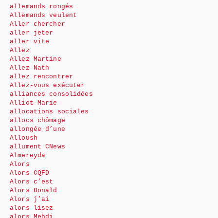
allemands rongés
Allemands veulent
Aller chercher
aller jeter
aller vite
Allez
Allez Martine
Allez Nath
allez rencontrer
Allez-vous exécuter
alliances consolidées
Alliot-Marie
allocations sociales
allocs chômage
allongée d’une
Alloush
allument CNews
Almereyda
Alors
Alors CQFD
Alors c’est
Alors Donald
Alors j’ai
alors lisez
alors Mehdi