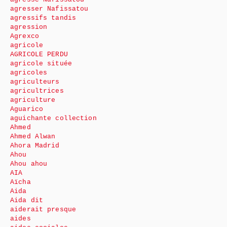
agresser Nafissatou
agressifs tandis
agression
Agrexco
agricole
AGRICOLE PERDU
agricole située
agricoles
agriculteurs
agricultrices
agriculture
Aguarico
aguichante collection
Ahmed
Ahmed Alwan
Ahora Madrid
Ahou
Ahou ahou
AIA
Aïcha
Aida
Aida dit
aiderait presque
aides