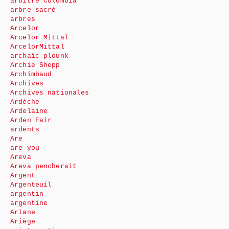
arbitre Colombia
arbre sacré
arbres
Arcelor
Arcelor Mittal
ArcelorMittal
archaïc plounk
Archie Shepp
Archimbaud
Archives
Archives nationales
Ardèche
Ardelaine
Arden Fair
ardents
Are
are you
Areva
Areva pencherait
Argent
Argenteuil
argentin
argentine
Ariane
Ariège