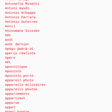
Antonella Monetti
Antoni Gaudi
Antonio échappe
Antonio Ferrara
António Guterres
Anvil
Anzoumane Sissoko
AOC
août
août dernier
Apégu pwärä-ùù
aperçu réaliste
Apéro
APL
apostolique
Apostolo
Apostolo porte
appareil photo
appareils militaires
appareils photos
appartements
appartient
apparue
appel
Appel breton