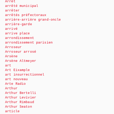
Arrêt
arrêté municipal
arrêter
arrêtés préfectoraux
arrière-arrière grand-oncle
arrière-garde
arrivé
arrive place
arrondissement
arrondissement parisien
Arroseur
Arroseur arrosé
Arsène
Arsène Altmeyer
art
Art Eixample
art insurrectionnel
art nouveau
Arte Radio
Arthur
Arthur Bertelli
Arthur Levivier
Arthur Rimbaud
Arthur Seaton
article