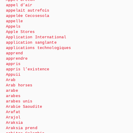
appel d’air
appelait autrefois
appelée Cecosesola
appelle
Appels
Apple Stores
Application International
application sanglante
applications technologiques
apprend
apprendre
appris
appris l’existence
Appuii
Arab
Arab horses
arabe
arabes
arabes unis
Arabie Saoudite
Arafat
Arajol
Araksia
Araksia prend