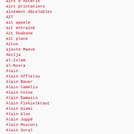
airs d’Astérix
airs printaniers
aisément décelables
AIT
ait appelé
ait entraîné
Ait Ouabane
ait place
Aiton
ajoute Maeve
Akcija
al-Islam
al-Nosra
Alain
Alain Afflelou
Alain Bauer
Alain Camélio
Alain Coine
Alain Damasio
Alain Finkielkraut
Alain Giami
Alain Glon
Alain Juppé
Alain Mosconi
Alain Soral