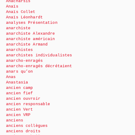
Anacharsis
Anaïs
Anaïs Collet
Anaïs Léonhardt
analyses Présentation
anarchiste
anarchiste Alexandre
anarchiste américain
anarchiste Armand
anarchistes
anarchistes individualistes
anarcho-enragés
anarcho-enragés décrétaient
anars qu’on
Anas
Anastasia
ancien camp
ancien fief
ancien ouvroir
ancien responsable
ancien Vert
ancien VRP
anciens
anciens collègues
anciens droits