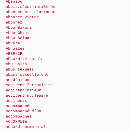
Abensour
abois,s’est infiltrée
abonnements n’arrange
abonner Victor
abonnez
Abou Bakari
Abou Ghraib
Abou Selma
Abrégé
Abruzzes
ABSENCE
absurdité totale
Abu Saleh
abus sexuels
abusé sexuellement
académique
Accident ferroviaire
accident majeur
accident nucléaire
accidents
accompagné
Accompagné d’un
accompagnés
ACCOMPLIE
accord commercial