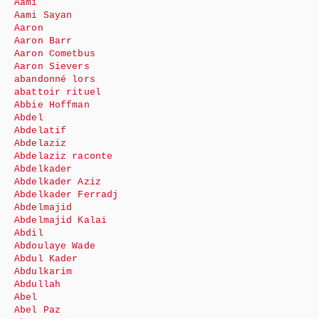
Aami
Aami Sayan
Aaron
Aaron Barr
Aaron Cometbus
Aaron Sievers
abandonné lors
abattoir rituel
Abbie Hoffman
Abdel
Abdelatif
Abdelaziz
Abdelaziz raconte
Abdelkader
Abdelkader Aziz
Abdelkader Ferradj
Abdelmajid
Abdelmajid Kalai
Abdil
Abdoulaye Wade
Abdul Kader
Abdulkarim
Abdullah
Abel
Abel Paz