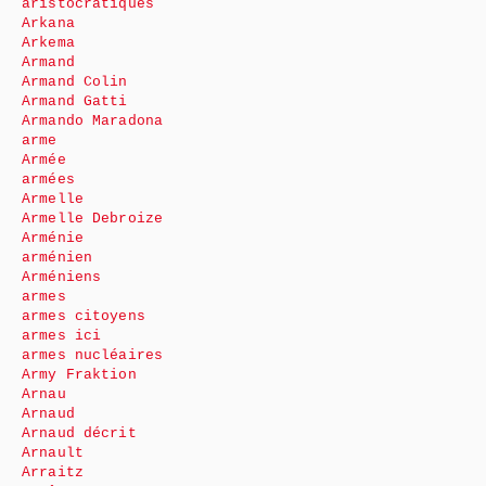
aristocratiques
Arkana
Arkema
Armand
Armand Colin
Armand Gatti
Armando Maradona
arme
Armée
armées
Armelle
Armelle Debroize
Arménie
arménien
Arméniens
armes
armes citoyens
armes ici
armes nucléaires
Army Fraktion
Arnau
Arnaud
Arnaud décrit
Arnault
Arraitz