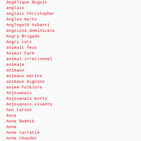
Angélique Huguin
anglais
anglais Christopher
Angles morts
Anglogold Ashanti
angoisse dominicale
Angry Brigade
Angry cats
animait feus
Animal Farm
animal irrationnel
animale
animaux
animaux marins
animaux mignons
animé Folklore
Anjouanais
Anjouanais morts
Anjouanais vivants
Ann Larson
Anna
Anna Bednik
Anne
Anne Carratié
Anne Chaudet