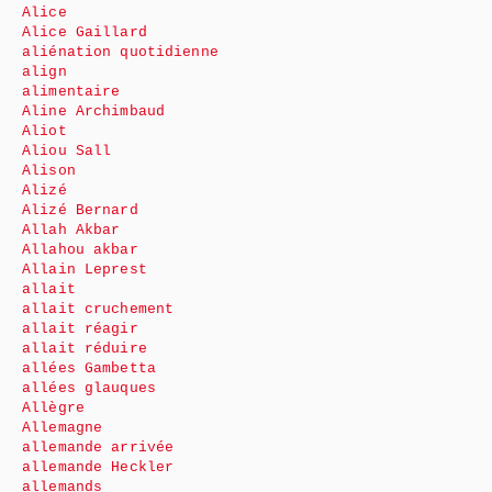
Alice
Alice Gaillard
aliénation quotidienne
align
alimentaire
Aline Archimbaud
Aliot
Aliou Sall
Alison
Alizé
Alizé Bernard
Allah Akbar
Allahou akbar
Allain Leprest
allait
allait cruchement
allait réagir
allait réduire
allées Gambetta
allées glauques
Allègre
Allemagne
allemande arrivée
allemande Heckler
allemands