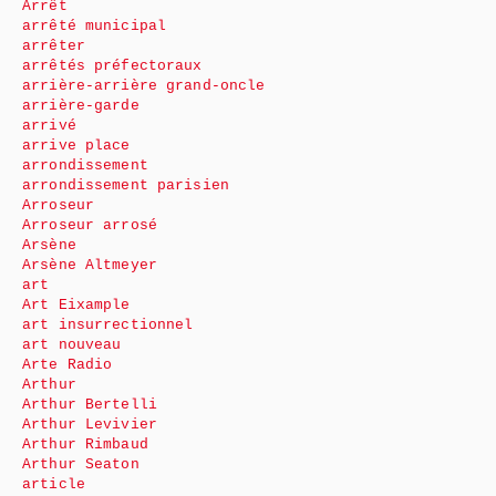
Arrêt
arrêté municipal
arrêter
arrêtés préfectoraux
arrière-arrière grand-oncle
arrière-garde
arrivé
arrive place
arrondissement
arrondissement parisien
Arroseur
Arroseur arrosé
Arsène
Arsène Altmeyer
art
Art Eixample
art insurrectionnel
art nouveau
Arte Radio
Arthur
Arthur Bertelli
Arthur Levivier
Arthur Rimbaud
Arthur Seaton
article