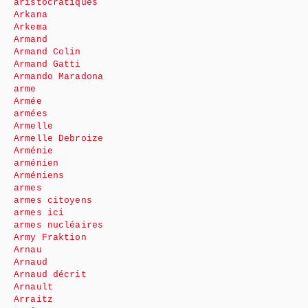
aristocratiques
Arkana
Arkema
Armand
Armand Colin
Armand Gatti
Armando Maradona
arme
Armée
armées
Armelle
Armelle Debroize
Arménie
arménien
Arméniens
armes
armes citoyens
armes ici
armes nucléaires
Army Fraktion
Arnau
Arnaud
Arnaud décrit
Arnault
Arraitz