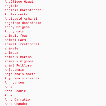
Angélique Huguin
anglais
anglais Christopher
Angles morts
Anglogold Ashanti
angoisse dominicale
Angry Brigade
Angry cats
animait feus
Animal Farm
animal irrationnel
animale
animaux
animaux marins
animaux mignons
animé Folklore
Anjouanais
Anjouanais morts
Anjouanais vivants
Ann Larson
Anna
Anna Bednik
Anne
Anne Carratié
Anne Chaudet