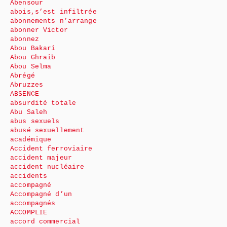
Abensour
abois,s’est infiltrée
abonnements n’arrange
abonner Victor
abonnez
Abou Bakari
Abou Ghraib
Abou Selma
Abrégé
Abruzzes
ABSENCE
absurdité totale
Abu Saleh
abus sexuels
abusé sexuellement
académique
Accident ferroviaire
accident majeur
accident nucléaire
accidents
accompagné
Accompagné d’un
accompagnés
ACCOMPLIE
accord commercial