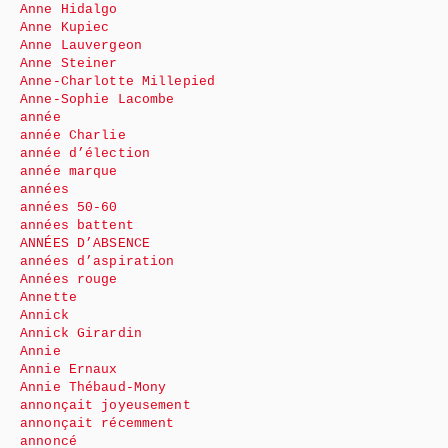
Anne Hidalgo
Anne Kupiec
Anne Lauvergeon
Anne Steiner
Anne-Charlotte Millepied
Anne-Sophie Lacombe
année
année Charlie
année d’élection
année marque
années
années 50-60
années battent
ANNÉES D’ABSENCE
années d’aspiration
Années rouge
Annette
Annick
Annick Girardin
Annie
Annie Ernaux
Annie Thébaud-Mony
annonçait joyeusement
annonçait récemment
annoncé