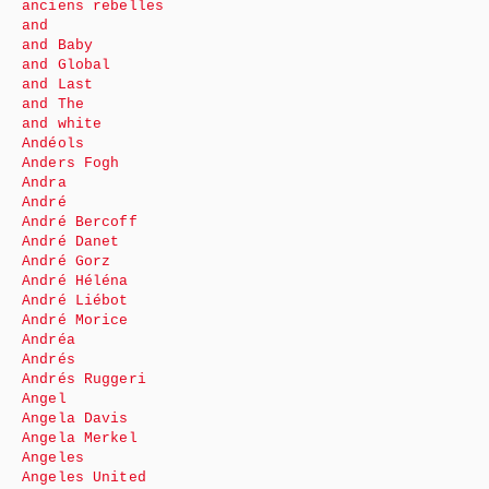
anciens rebelles
and
and Baby
and Global
and Last
and The
and white
Andéols
Anders Fogh
Andra
André
André Bercoff
André Danet
André Gorz
André Héléna
André Liébot
André Morice
Andréa
Andrés
Andrés Ruggeri
Angel
Angela Davis
Angela Merkel
Angeles
Angeles United