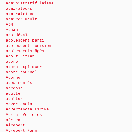
administratif laisse
admirateurs
admiratrices
admirer moult
ADN
Adnan
ado dévale
adolescent parti
adolescent tunisien
adolescents âgés
Adolf Hitler
adoré
adore expliquer
adoré journal
Adorno
ados montés
adresse
adulte
adultes
Advertencia
Advertencia Lirika
Aerial Vehicles
aérien
aéroport
Aeroport Nann