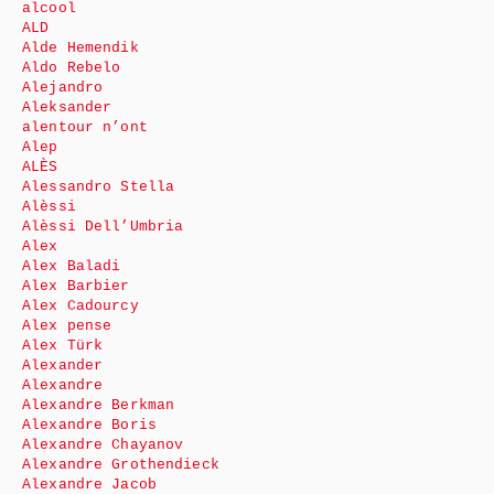
alcool
ALD
Alde Hemendik
Aldo Rebelo
Alejandro
Aleksander
alentour n’ont
Alep
ALÈS
Alessandro Stella
Alèssi
Alèssi Dell’Umbria
Alex
Alex Baladi
Alex Barbier
Alex Cadourcy
Alex pense
Alex Türk
Alexander
Alexandre
Alexandre Berkman
Alexandre Boris
Alexandre Chayanov
Alexandre Grothendieck
Alexandre Jacob