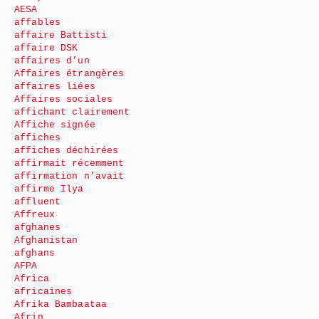
AESA
affables
affaire Battisti
affaire DSK
affaires d’un
Affaires étrangères
affaires liées
Affaires sociales
affichant clairement
Affiche signée
affiches
affiches déchirées
affirmait récemment
affirmation n’avait
affirme Ilya
affluent
Affreux
afghanes
Afghanistan
afghans
AFPA
Africa
africaines
Afrika Bambaataa
Afrin