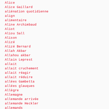
Alice
Alice Gaillard
aliénation quotidienne
align
alimentaire
Aline Archimbaud
Aliot
Aliou Sall
Alison
Alizé
Alizé Bernard
Allah Akbar
Allahou akbar
Allain Leprest
allait
allait cruchement
allait réagir
allait réduire
allées Gambetta
allées glauques
Allègre
Allemagne
allemande arrivée
allemande Heckler
allemands