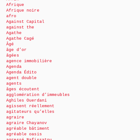
Afrique
Afrique noire
afro
Against Capital
against the
Agathe
Agathe Cagé
Âgé
âge d’or
âgées
agence immobilière
Agenda
Agenda Édito
agent double
agents
âges écoutent
agglomération d’immeubles
Aghiles Ouerdani
agissent réellement
agitateurs qu’elles
agraire
agraire Chayanov
agréable bâtiment
agréable oasis
agressé Nafissatou