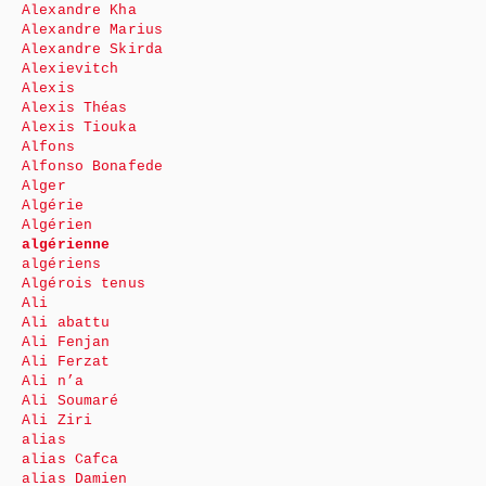
Alexandre Kha
Alexandre Marius
Alexandre Skirda
Alexievitch
Alexis
Alexis Théas
Alexis Tiouka
Alfons
Alfonso Bonafede
Alger
Algérie
Algérien
algérienne
algériens
Algérois tenus
Ali
Ali abattu
Ali Fenjan
Ali Ferzat
Ali n’a
Ali Soumaré
Ali Ziri
alias
alias Cafca
alias Damien