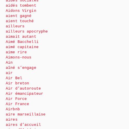
aides sociales
aidés tombent
Aidons Virgin
aient gagné
aient touché
ailleurs
ailleurs apocryphe
aimait autant
Aimé Bacchelli
aimé capitaine
aime rire
Aimons-nous
Ain
aîné s’engage
air
Air Bel
Air breton
Air d’autoroute
Air émancipateur
Air Force
Air France
Airbnb
aire marseillaise
aires
aires d’accueil