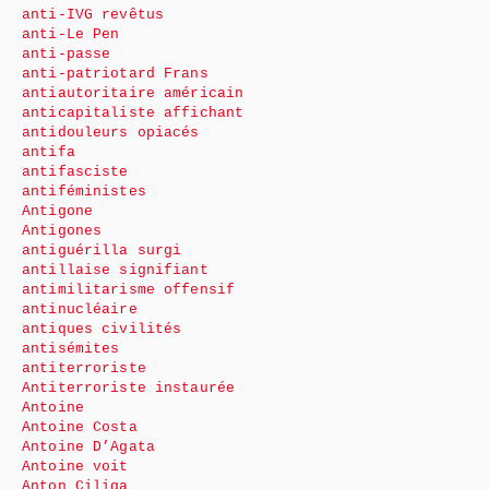
anti-IVG revêtus
anti-Le Pen
anti-passe
anti-patriotard Frans
antiautoritaire américain
anticapitaliste affichant
antidouleurs opiacés
antifa
antifasciste
antiféministes
Antigone
Antigones
antiguérilla surgi
antillaise signifiant
antimilitarisme offensif
antinucléaire
antiques civilités
antisémites
antiterroriste
Antiterroriste instaurée
Antoine
Antoine Costa
Antoine D’Agata
Antoine voit
Anton Ciliga