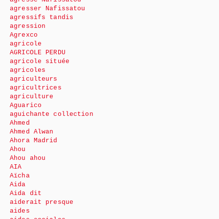
agresser Nafissatou
agressifs tandis
agression
Agrexco
agricole
AGRICOLE PERDU
agricole située
agricoles
agriculteurs
agricultrices
agriculture
Aguarico
aguichante collection
Ahmed
Ahmed Alwan
Ahora Madrid
Ahou
Ahou ahou
AIA
Aïcha
Aida
Aida dit
aiderait presque
aides