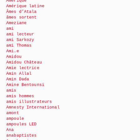
Amérique
Amérique latine
Âmes d’Atala
âmes sortent
Ameziane
ami
ami lecteur
ami Sarkozy
ami Thomas
Ami.e
Amidou
Amidou Château
Amie lectrice
Amin Allal
Amin Dada
Amine Bentounsi
amis
amis hommes
amis illustrateurs
Amnesty International
amont
ampoule
ampoules LED
Ana
anabaptistes