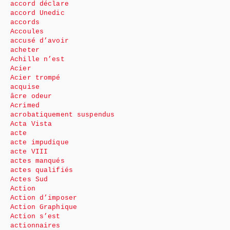
accord déclare
accord Unedic
accords
Accoules
accusé d’avoir
acheter
Achille n’est
Acier
Acier trompé
acquise
âcre odeur
Acrimed
acrobatiquement suspendus
Acta Vista
acte
acte impudique
acte VIII
actes manqués
actes qualifiés
Actes Sud
Action
Action d’imposer
Action Graphique
Action s’est
actionnaires