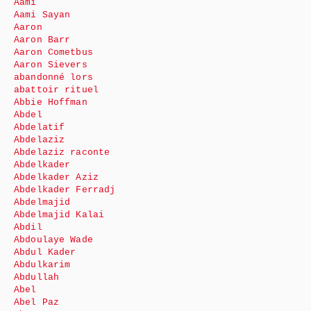
Aami
Aami Sayan
Aaron
Aaron Barr
Aaron Cometbus
Aaron Sievers
abandonné lors
abattoir rituel
Abbie Hoffman
Abdel
Abdelatif
Abdelaziz
Abdelaziz raconte
Abdelkader
Abdelkader Aziz
Abdelkader Ferradj
Abdelmajid
Abdelmajid Kalai
Abdil
Abdoulaye Wade
Abdul Kader
Abdulkarim
Abdullah
Abel
Abel Paz