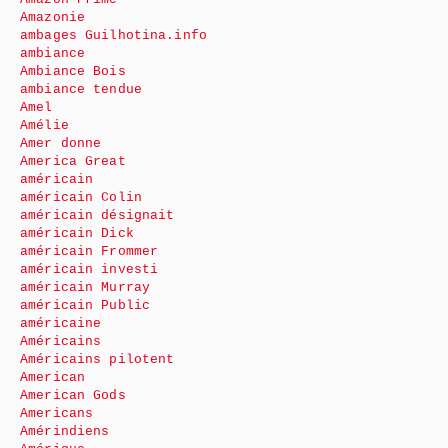
Amazonie
ambages Guilhotina.info
ambiance
Ambiance Bois
ambiance tendue
Amel
Amélie
Amer donne
America Great
américain
américain Colin
américain désignait
américain Dick
américain Frommer
américain investi
américain Murray
américain Public
américaine
Américains
Américains pilotent
American
American Gods
Americans
Amérindiens