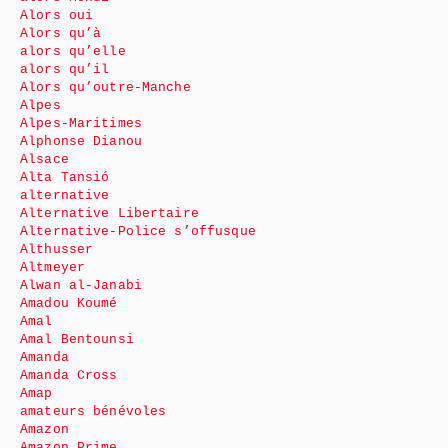
Alors oui
Alors qu’à
alors qu’elle
alors qu’il
Alors qu’outre-Manche
Alpes
Alpes-Maritimes
Alphonse Dianou
Alsace
Alta Tansió
alternative
Alternative Libertaire
Alternative-Police s’offusque
Althusser
Altmeyer
Alwan al-Janabi
Amadou Koumé
Amal
Amal Bentounsi
Amanda
Amanda Cross
Amap
amateurs bénévoles
Amazon
Amazon Prime