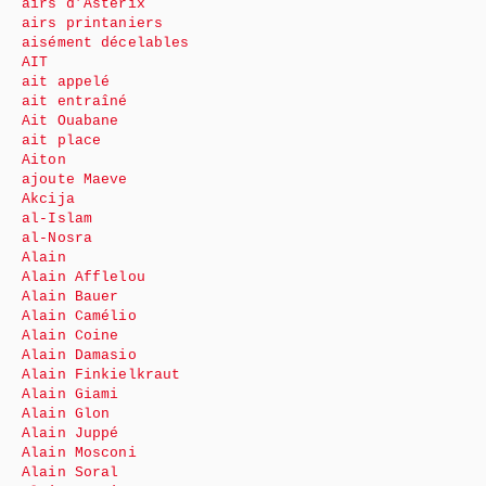
airs d’Astérix
airs printaniers
aisément décelables
AIT
ait appelé
ait entraîné
Ait Ouabane
ait place
Aiton
ajoute Maeve
Akcija
al-Islam
al-Nosra
Alain
Alain Afflelou
Alain Bauer
Alain Camélio
Alain Coine
Alain Damasio
Alain Finkielkraut
Alain Giami
Alain Glon
Alain Juppé
Alain Mosconi
Alain Soral