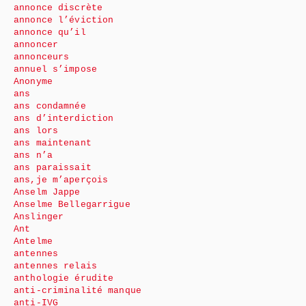
annonce discrète
annonce l’éviction
annonce qu’il
annoncer
annonceurs
annuel s’impose
Anonyme
ans
ans condamnée
ans d’interdiction
ans lors
ans maintenant
ans n’a
ans paraissait
ans,je m’aperçois
Anselm Jappe
Anselme Bellegarrigue
Anslinger
Ant
Antelme
antennes
antennes relais
anthologie érudite
anti-criminalité manque
anti-IVG