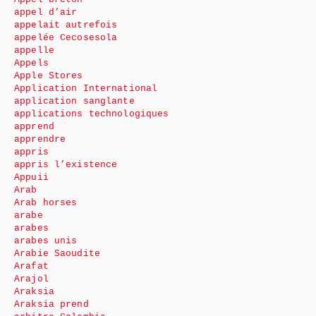
appel d’air
appelait autrefois
appelée Cecosesola
appelle
Appels
Apple Stores
Application International
application sanglante
applications technologiques
apprend
apprendre
appris
appris l’existence
Appuii
Arab
Arab horses
arabe
arabes
arabes unis
Arabie Saoudite
Arafat
Arajol
Araksia
Araksia prend