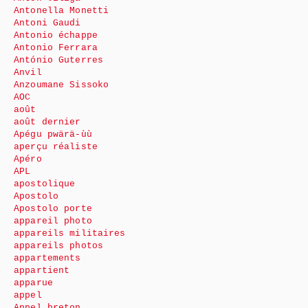
Antonella Monetti
Antoni Gaudi
Antonio échappe
Antonio Ferrara
António Guterres
Anvil
Anzoumane Sissoko
AOC
août
août dernier
Apégu pwärä-ùù
aperçu réaliste
Apéro
APL
apostolique
Apostolo
Apostolo porte
appareil photo
appareils militaires
appareils photos
appartements
appartient
apparue
appel
Appel breton