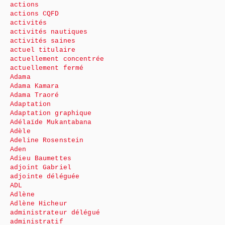
actions
actions CQFD
activités
activités nautiques
activités saines
actuel titulaire
actuellement concentrée
actuellement fermé
Adama
Adama Kamara
Adama Traoré
Adaptation
Adaptation graphique
Adélaïde Mukantabana
Adèle
Adeline Rosenstein
Aden
Adieu Baumettes
adjoint Gabriel
adjointe déléguée
ADL
Adlène
Adlène Hicheur
administrateur délégué
administratif