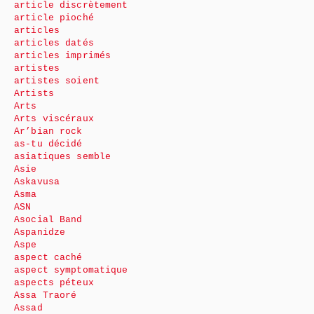
article discrètement
article pioché
articles
articles datés
articles imprimés
artistes
artistes soient
Artists
Arts
Arts viscéraux
Ar’bian rock
as-tu décidé
asiatiques semble
Asie
Askavusa
Asma
ASN
Asocial Band
Aspanidze
Aspe
aspect caché
aspect symptomatique
aspects péteux
Assa Traoré
Assad