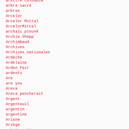
arbitre Colombia
arbre sacré
arbres
Arcelor
Arcelor Mittal
ArcelorMittal
archaïc plounk
Archie Shepp
Archimbaud
Archives
Archives nationales
Ardèche
Ardelaine
Arden Fair
ardents
Are
are you
Areva
Areva pencherait
Argent
Argenteuil
argentin
argentine
Ariane
Ariège