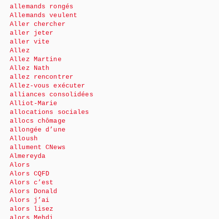
allemands rongés
Allemands veulent
Aller chercher
aller jeter
aller vite
Allez
Allez Martine
Allez Nath
allez rencontrer
Allez-vous exécuter
alliances consolidées
Alliot-Marie
allocations sociales
allocs chômage
allongée d’une
Alloush
allument CNews
Almereyda
Alors
Alors CQFD
Alors c’est
Alors Donald
Alors j’ai
alors lisez
alors Mehdi