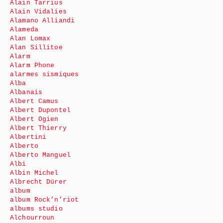
Alain Tarrius
Alain Vidalies
Alamano Alliandi
Alameda
Alan Lomax
Alan Sillitoe
Alarm
Alarm Phone
alarmes sismiques
Alba
Albanais
Albert Camus
Albert Dupontel
Albert Ogien
Albert Thierry
Albertini
Alberto
Alberto Manguel
Albi
Albin Michel
Albrecht Dürer
album
album Rock’n’riot
albums studio
Alchourroun