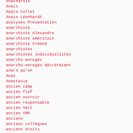
Anacharsis
Anaïs
Anaïs Collet
Anaïs Léonhardt
analyses Présentation
anarchiste
anarchiste Alexandre
anarchiste américain
anarchiste Armand
anarchistes
anarchistes individualistes
anarcho-enragés
anarcho-enragés décrétaient
anars qu’on
Anas
Anastasia
ancien camp
ancien fief
ancien ouvroir
ancien responsable
ancien Vert
ancien VRP
anciens
anciens collègues
anciens droits