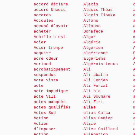
accord déclare
Alexis
accord Unedic
Alexis Théas
accords
Alexis Tiouka
Accoules
Alfons
accusé d’avoir
Alfonso
acheter
Bonafede
Achille n’est
Alger
Acier
Algérie
Acier trompé
Algérien
acquise
algérienne
âcre odeur
algériens
Acrimed
Algérois tenus
acrobatiquement
Ali
suspendus
Ali abattu
Acta Vista
Ali Fenjan
acte
Ali Ferzat
acte impudique
Ali n’a
acte VIII
Ali Soumaré
actes manqués
Ali Ziri
actes qualifiés
alias
Actes Sud
alias Cafca
Action
alias Damien
Action
Alice
d’imposer
Alice Gaillard
Action
aliénation