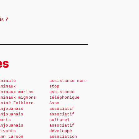
is ?
es
animale
assistance non-
animaux
stop
animaux marins
assistance
animaux mignons
téléphonique
animé Folklore
Asso
Anjouanais
associatif
Anjouanais
associatif
morts
culturel
Anjouanais
associatif
vivants
développé
Ann Larson
association