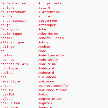
d’interdiction
Attijariwafa
ans lors
attiré
ans maintenant
l’attention
ans n’a
attirer
ans paraissait
violemment
ans,je
attrouper
m’aperçois
Aube
Anselm Jappe
Aube dorée
Anselme
Aubervilliers
Bellegarrigue
Aubry
Anslinger
Auchan
Ant
Aude
Antelme
Aude Lancelin
antennes
Aude Selly
antennes relais
Aude Vidal
anthologie
Audemard
érudite
Audemard
anti-
d’Alançon
criminalité
audience
manque
correctionnelle
anti-IVG
audience fleuve
anti-IVG
Audin
revêtus
augmentation
anti-Le Pen
augures
anti-passe
Auguste