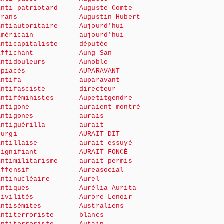
anti-patriotard
Auguste Comte
Frans
Augustin Hubert
antiautoritaire
Aujourd’hui
américain
aujourd’hui
anticapitaliste
députée
affichant
Aung San
antidouleurs
Aunoble
opiacés
AUPARAVANT
antifa
auparavant
antifasciste
directeur
antiféministes
Aupetitgendre
Antigone
auraient montré
Antigones
aurais
antiguérilla
aurait
surgi
AURAIT DIT
antillaise
aurait essuyé
signifiant
AURAIT FONCÉ
antimilitarisme
aurait permis
offensif
Aureasocial
antinucléaire
Aurel
antiques
Aurélia Aurita
civilités
Aurore Lenoir
antisémites
Australiens
antiterroriste
blancs