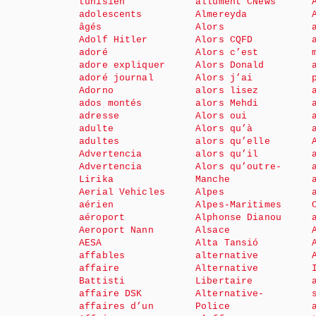
tunisien
allument CNews
adolescents
Almereyda
âgés
Alors
Adolf Hitler
Alors CQFD
adoré
Alors c’est
adore expliquer
Alors Donald
adoré journal
Alors j’ai
Adorno
alors lisez
ados montés
alors Mehdi
adresse
Alors oui
adulte
Alors qu’à
adultes
alors qu’elle
Advertencia
alors qu’il
Advertencia
Alors qu’outre-
Lirika
Manche
Aerial Vehicles
Alpes
aérien
Alpes-Maritimes
aéroport
Alphonse Dianou
Aeroport Nann
Alsace
AESA
Alta Tansió
affables
alternative
affaire
Alternative
Battisti
Libertaire
affaire DSK
Alternative-
affaires d’un
Police