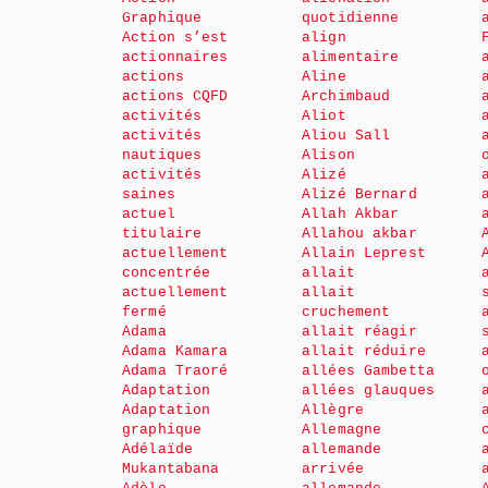
Graphique
quotidienne
Action s’est
align
actionnaires
alimentaire
actions
Aline
actions CQFD
Archimbaud
activités
Aliot
activités
Aliou Sall
nautiques
Alison
activités
Alizé
saines
Alizé Bernard
actuel
Allah Akbar
titulaire
Allahou akbar
actuellement
Allain Leprest
concentrée
allait
actuellement
allait
fermé
cruchement
Adama
allait réagir
Adama Kamara
allait réduire
Adama Traoré
allées Gambetta
Adaptation
allées glauques
Adaptation
Allègre
graphique
Allemagne
Adélaïde
allemande
Mukantabana
arrivée