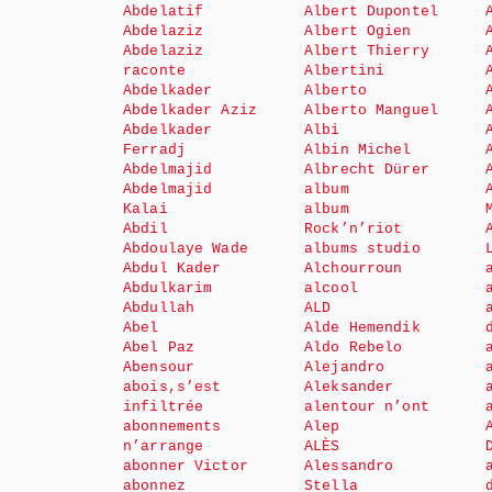
Abdelatif
Albert Dupontel
Abdelaziz
Albert Ogien
Abdelaziz
Albert Thierry
raconte
Albertini
Abdelkader
Alberto
Abdelkader Aziz
Alberto Manguel
Abdelkader
Albi
Ferradj
Albin Michel
Abdelmajid
Albrecht Dürer
Abdelmajid
album
Kalai
album
Abdil
Rock’n’riot
Abdoulaye Wade
albums studio
Abdul Kader
Alchourroun
Abdulkarim
alcool
Abdullah
ALD
Abel
Alde Hemendik
Abel Paz
Aldo Rebelo
Abensour
Alejandro
abois,s’est
Aleksander
infiltrée
alentour n’ont
abonnements
Alep
n’arrange
ALÈS
abonner Victor
Alessandro
abonnez
Stella