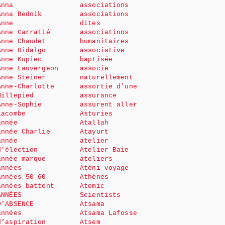
Anna
associations
Anna Bednik
associations
Anne
dites
Anne Carratié
associations
Anne Chaudet
humanitaires
Anne Hidalgo
associative
Anne Kupiec
baptisée
Anne Lauvergeon
associe
Anne Steiner
naturellement
Anne-Charlotte
assortie d’une
Millepied
assurance
Anne-Sophie
assurent aller
Lacombe
Asturies
année
Atallah
année Charlie
Atayurt
année
atelier
d’élection
Atelier Baie
année marque
ateliers
années
Aténi voyage
années 50-60
Athènes
années battent
Atomic
ANNÉES
Scientists
D’ABSENCE
Atsama
années
Atsama Lafosse
d’aspiration
Atsem