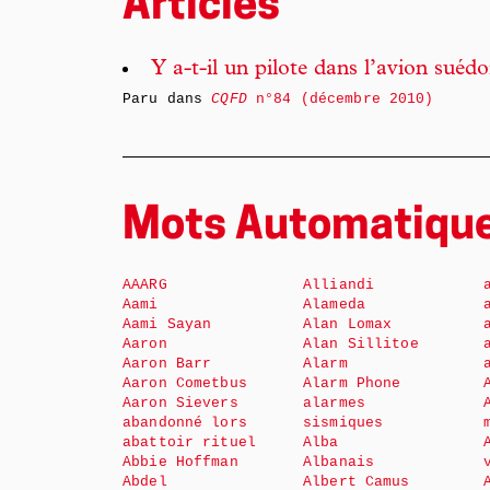
Articles
Y a-t-il un pilote dans l’avion suédo
Paru dans
CQFD
n°84 (décembre 2010)
Mots Automatiqu
AAARG
Alliandi
Aami
Alameda
Aami Sayan
Alan Lomax
Aaron
Alan Sillitoe
Aaron Barr
Alarm
Aaron Cometbus
Alarm Phone
Aaron Sievers
alarmes
abandonné lors
sismiques
abattoir rituel
Alba
Abbie Hoffman
Albanais
Abdel
Albert Camus