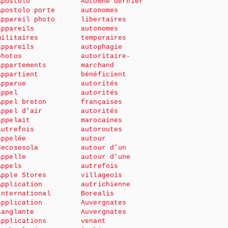
Apostolo
Automne dernier
Apostolo porte
autonomes
appareil photo
libertaires
appareils
autonomes
militaires
temporaires
appareils
autophagie
photos
autoritaire-
appartements
marchand
appartient
bénéficient
apparue
autorités
appel
autorités
Appel breton
françaises
appel d’air
autorités
appelait
marocaines
autrefois
autoroutes
appelée
autour
Cecosesola
autour d’un
appelle
autour d’une
Appels
autrefois
Apple Stores
villageois
Application
autrichienne
International
Borealis
application
Auvergnates
sanglante
Auvergnates
applications
venant