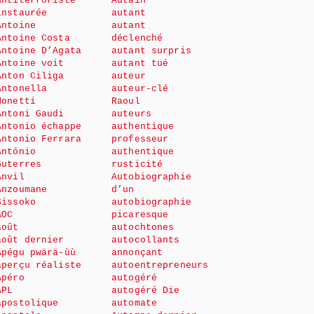
Antiterroriste
Autain
instaurée
autant
Antoine
autant
Antoine Costa
déclenché
Antoine D’Agata
autant surpris
Antoine voit
autant tué
Anton Ciliga
auteur
Antonella
auteur-clé
Monetti
Raoul
Antoni Gaudi
auteurs
Antonio échappe
authentique
Antonio Ferrara
professeur
António
authentique
Guterres
rusticité
Anvil
Autobiographie
Anzoumane
d’un
Sissoko
autobiographie
AOC
picaresque
août
autochtones
août dernier
autocollants
Apégu pwärä-ùù
annonçant
aperçu réaliste
autoentrepreneurs
Apéro
autogéré
APL
autogéré Die
apostolique
automate