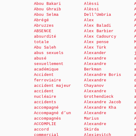
Abou Bakari
Alèssi
Abou Ghraib
Alèssi
Abou Selma
Dell’Umbria
Abrégé
Alex
Abruzzes
Alex Baladi
ABSENCE
Alex Barbier
absurdité
Alex Cadourcy
totale
Alex pense
Abu Saleh
Alex Türk
abus sexuels
Alexander
abusé
Alexandre
sexuellement
Alexandre
académique
Berkman
Accident
Alexandre Boris
ferroviaire
Alexandre
accident majeur
Chayanov
accident
Alexandre
nucléaire
Grothendieck
accidents
Alexandre Jacob
accompagné
Alexandre Kha
Accompagné d’un
Alexandre
accompagnés
Marius
ACCOMPLIE
Alexandre
accord
Skirda
commercial
Alexievitch