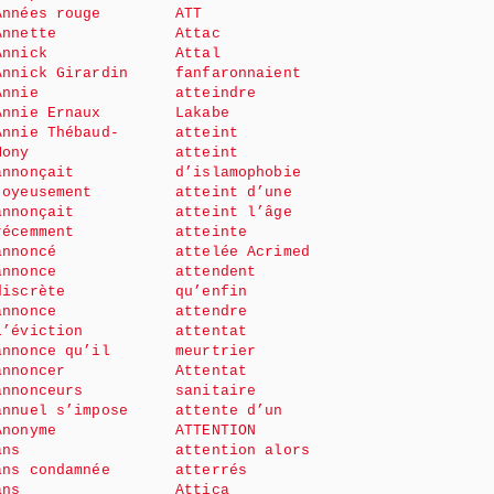
Années rouge
ATT
Annette
Attac
Annick
Attal
Annick Girardin
fanfaronnaient
Annie
atteindre
Annie Ernaux
Lakabe
Annie Thébaud-
atteint
Mony
atteint
annonçait
d’islamophobie
joyeusement
atteint d’une
annonçait
atteint l’âge
récemment
atteinte
annoncé
attelée Acrimed
annonce
attendent
discrète
qu’enfin
annonce
attendre
l’éviction
attentat
annonce qu’il
meurtrier
annoncer
Attentat
annonceurs
sanitaire
annuel s’impose
attente d’un
Anonyme
ATTENTION
ans
attention alors
ans condamnée
atterrés
ans
Attica