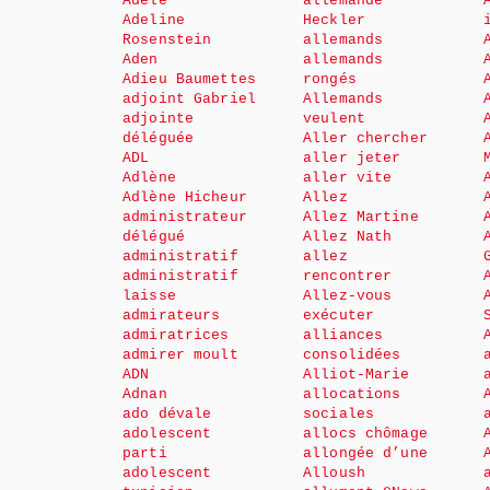
Adèle
allemande
Adeline
Heckler
Rosenstein
allemands
Aden
allemands
Adieu Baumettes
rongés
adjoint Gabriel
Allemands
adjointe
veulent
déléguée
Aller chercher
ADL
aller jeter
Adlène
aller vite
Adlène Hicheur
Allez
administrateur
Allez Martine
délégué
Allez Nath
administratif
allez
administratif
rencontrer
laisse
Allez-vous
admirateurs
exécuter
admiratrices
alliances
admirer moult
consolidées
ADN
Alliot-Marie
Adnan
allocations
ado dévale
sociales
adolescent
allocs chômage
parti
allongée d’une
adolescent
Alloush