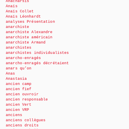
Anacharsis
Anaïs
Anaïs Collet
Anaïs Léonhardt
analyses Présentation
anarchiste
anarchiste Alexandre
anarchiste américain
anarchiste Armand
anarchistes
anarchistes individualistes
anarcho-enragés
anarcho-enragés décrétaient
anars qu’on
Anas
Anastasia
ancien camp
ancien fief
ancien ouvroir
ancien responsable
ancien Vert
ancien VRP
anciens
anciens collègues
anciens droits