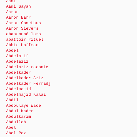
Aami
Aami Sayan
Aaron
Aaron Barr
Aaron Cometbus
Aaron Sievers
abandonné lors
abattoir rituel
Abbie Hoffman
Abdel
Abdelatif
Abdelaziz
Abdelaziz raconte
Abdelkader
Abdelkader Aziz
Abdelkader Ferradj
Abdelmajid
Abdelmajid Kalai
Abdil
Abdoulaye Wade
Abdul Kader
Abdulkarim
Abdullah
Abel
Abel Paz