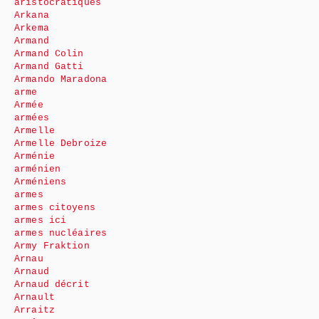
aristocratiques
Arkana
Arkema
Armand
Armand Colin
Armand Gatti
Armando Maradona
arme
Armée
armées
Armelle
Armelle Debroize
Arménie
arménien
Arméniens
armes
armes citoyens
armes ici
armes nucléaires
Army Fraktion
Arnau
Arnaud
Arnaud décrit
Arnault
Arraitz