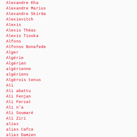
Alexandre Kha
Alexandre Marius
Alexandre Skirda
Alexievitch
Alexis
Alexis Théas
Alexis Tiouka
Alfons
Alfonso Bonafede
Alger
Algérie
Algérien
algérienne
algériens
Algérois tenus
Ali
Ali abattu
Ali Fenjan
Ali Ferzat
Ali n’a
Ali Soumaré
Ali Ziri
alias
alias Cafca
alias Damien