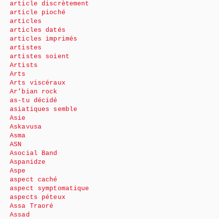
article discrètement
article pioché
articles
articles datés
articles imprimés
artistes
artistes soient
Artists
Arts
Arts viscéraux
Ar’bian rock
as-tu décidé
asiatiques semble
Asie
Askavusa
Asma
ASN
Asocial Band
Aspanidze
Aspe
aspect caché
aspect symptomatique
aspects péteux
Assa Traoré
Assad