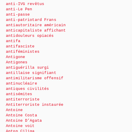
anti-IVG revêtus
anti-Le Pen
anti-passe
anti-patriotard Frans
antiautoritaire américain
anticapitaliste affichant
antidouleurs opiacés
antifa
antifasciste
antiféministes
Antigone
Antigones
antiguérilla surgi
antillaise signifiant
antimilitarisme offensif
antinucléaire
antiques civilités
antisémites
antiterroriste
Antiterroriste instaurée
Antoine
Antoine Costa
Antoine D’Agata
Antoine voit
Anton Ciliga