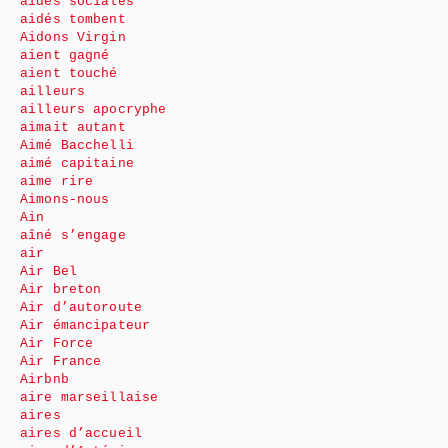
aides sociales
aidés tombent
Aidons Virgin
aient gagné
aient touché
ailleurs
ailleurs apocryphe
aimait autant
Aimé Bacchelli
aimé capitaine
aime rire
Aimons-nous
Ain
aîné s’engage
air
Air Bel
Air breton
Air d’autoroute
Air émancipateur
Air Force
Air France
Airbnb
aire marseillaise
aires
aires d’accueil