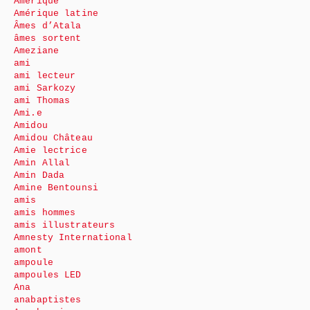
Amérique
Amérique latine
Âmes d’Atala
âmes sortent
Ameziane
ami
ami lecteur
ami Sarkozy
ami Thomas
Ami.e
Amidou
Amidou Château
Amie lectrice
Amin Allal
Amin Dada
Amine Bentounsi
amis
amis hommes
amis illustrateurs
Amnesty International
amont
ampoule
ampoules LED
Ana
anabaptistes