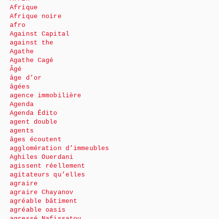
Afrique
Afrique noire
afro
Against Capital
against the
Agathe
Agathe Cagé
Âgé
âge d’or
âgées
agence immobilière
Agenda
Agenda Édito
agent double
agents
âges écoutent
agglomération d’immeubles
Aghiles Ouerdani
agissent réellement
agitateurs qu’elles
agraire
agraire Chayanov
agréable bâtiment
agréable oasis
agressé Nafissatou