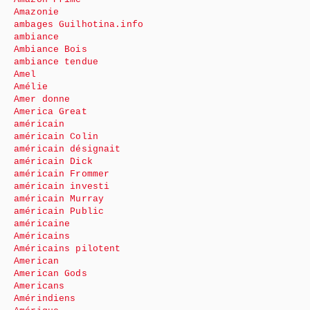
Amazonie
ambages Guilhotina.info
ambiance
Ambiance Bois
ambiance tendue
Amel
Amélie
Amer donne
America Great
américain
américain Colin
américain désignait
américain Dick
américain Frommer
américain investi
américain Murray
américain Public
américaine
Américains
Américains pilotent
American
American Gods
Americans
Amérindiens