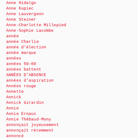
Anne Hidalgo
Anne Kupiec
Anne Lauvergeon
Anne Steiner
Anne-Charlotte Millepied
Anne-Sophie Lacombe
année
année Charlie
année d’élection
année marque
années
années 50-60
années battent
ANNÉES D’ABSENCE
années d’aspiration
Années rouge
Annette
Annick
Annick Girardin
Annie
Annie Ernaux
Annie Thébaud-Mony
annonçait joyeusement
annonçait récemment
annoncé