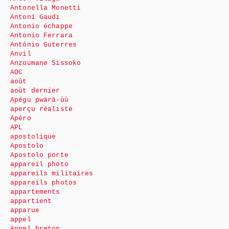
Antonella Monetti
Antoni Gaudi
Antonio échappe
Antonio Ferrara
António Guterres
Anvil
Anzoumane Sissoko
AOC
août
août dernier
Apégu pwärä-ùù
aperçu réaliste
Apéro
APL
apostolique
Apostolo
Apostolo porte
appareil photo
appareils militaires
appareils photos
appartements
appartient
apparue
appel
Appel breton