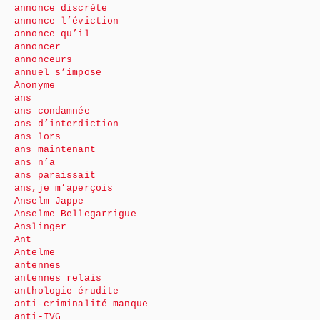
annonce discrète
annonce l’éviction
annonce qu’il
annoncer
annonceurs
annuel s’impose
Anonyme
ans
ans condamnée
ans d’interdiction
ans lors
ans maintenant
ans n’a
ans paraissait
ans,je m’aperçois
Anselm Jappe
Anselme Bellegarrigue
Anslinger
Ant
Antelme
antennes
antennes relais
anthologie érudite
anti-criminalité manque
anti-IVG