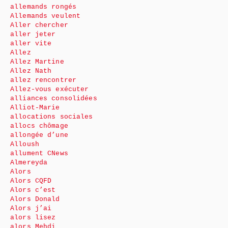
allemands rongés
Allemands veulent
Aller chercher
aller jeter
aller vite
Allez
Allez Martine
Allez Nath
allez rencontrer
Allez-vous exécuter
alliances consolidées
Alliot-Marie
allocations sociales
allocs chômage
allongée d’une
Alloush
allument CNews
Almereyda
Alors
Alors CQFD
Alors c’est
Alors Donald
Alors j’ai
alors lisez
alors Mehdi