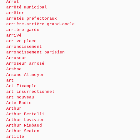
Arrêt
arrêté municipal
arrêter
arrêtés préfectoraux
arrière-arrière grand-oncle
arrière-garde
arrivé
arrive place
arrondissement
arrondissement parisien
Arroseur
Arroseur arrosé
Arsène
Arsène Altmeyer
art
Art Eixample
art insurrectionnel
art nouveau
Arte Radio
Arthur
Arthur Bertelli
Arthur Levivier
Arthur Rimbaud
Arthur Seaton
article