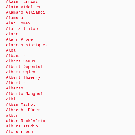
Alain Tarrius
Alain Vidalies
Alamano Alliandi
Alameda
Alan Lomax
Alan Sillitoe
Alarm
Alarm Phone
alarmes sismiques
Alba
Albanais
Albert Camus
Albert Dupontel
Albert Ogien
Albert Thierry
Albertini
Alberto
Alberto Manguel
Albi
Albin Michel
Albrecht Dürer
album
album Rock’n’riot
albums studio
Alchourroun