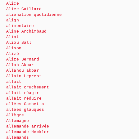
Alice
Alice Gaillard
aliénation quotidienne
align
alimentaire
Aline Archimbaud
Aliot
Aliou Sall
Alison
Alizé
Alizé Bernard
Allah Akbar
Allahou akbar
Allain Leprest
allait
allait cruchement
allait réagir
allait réduire
allées Gambetta
allées glauques
Allègre
Allemagne
allemande arrivée
allemande Heckler
allemands