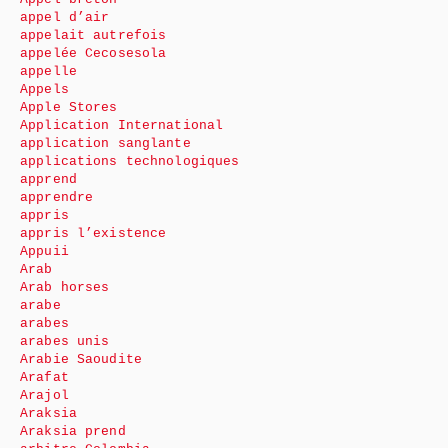
appel d’air
appelait autrefois
appelée Cecosesola
appelle
Appels
Apple Stores
Application International
application sanglante
applications technologiques
apprend
apprendre
appris
appris l’existence
Appuii
Arab
Arab horses
arabe
arabes
arabes unis
Arabie Saoudite
Arafat
Arajol
Araksia
Araksia prend