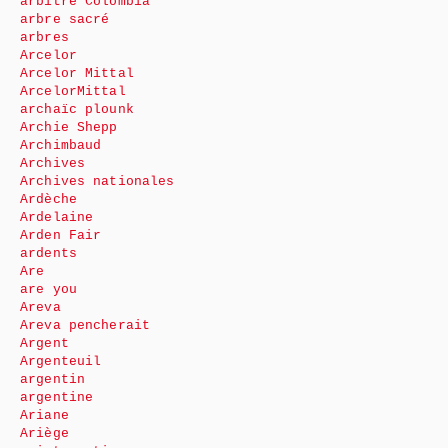
arbitre Colombia
arbre sacré
arbres
Arcelor
Arcelor Mittal
ArcelorMittal
archaïc plounk
Archie Shepp
Archimbaud
Archives
Archives nationales
Ardèche
Ardelaine
Arden Fair
ardents
Are
are you
Areva
Areva pencherait
Argent
Argenteuil
argentin
argentine
Ariane
Ariège