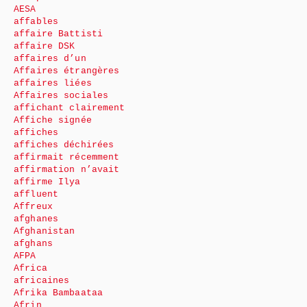
AESA
affables
affaire Battisti
affaire DSK
affaires d’un
Affaires étrangères
affaires liées
Affaires sociales
affichant clairement
Affiche signée
affiches
affiches déchirées
affirmait récemment
affirmation n’avait
affirme Ilya
affluent
Affreux
afghanes
Afghanistan
afghans
AFPA
Africa
africaines
Afrika Bambaataa
Afrin