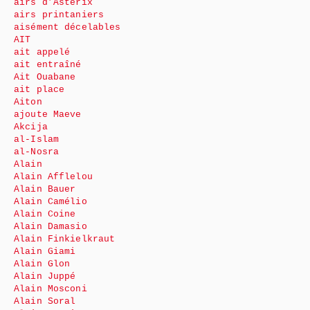
airs d’Astérix
airs printaniers
aisément décelables
AIT
ait appelé
ait entraîné
Ait Ouabane
ait place
Aiton
ajoute Maeve
Akcija
al-Islam
al-Nosra
Alain
Alain Afflelou
Alain Bauer
Alain Camélio
Alain Coine
Alain Damasio
Alain Finkielkraut
Alain Giami
Alain Glon
Alain Juppé
Alain Mosconi
Alain Soral