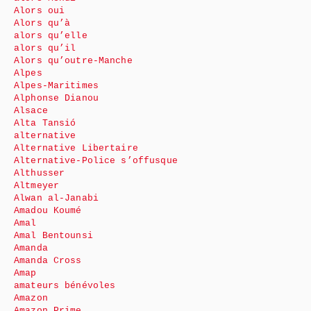
Alors oui
Alors qu’à
alors qu’elle
alors qu’il
Alors qu’outre-Manche
Alpes
Alpes-Maritimes
Alphonse Dianou
Alsace
Alta Tansió
alternative
Alternative Libertaire
Alternative-Police s’offusque
Althusser
Altmeyer
Alwan al-Janabi
Amadou Koumé
Amal
Amal Bentounsi
Amanda
Amanda Cross
Amap
amateurs bénévoles
Amazon
Amazon Prime