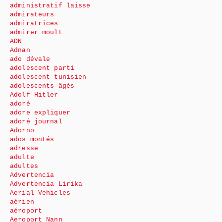
administratif laisse
admirateurs
admiratrices
admirer moult
ADN
Adnan
ado dévale
adolescent parti
adolescent tunisien
adolescents âgés
Adolf Hitler
adoré
adore expliquer
adoré journal
Adorno
ados montés
adresse
adulte
adultes
Advertencia
Advertencia Lirika
Aerial Vehicles
aérien
aéroport
Aeroport Nann