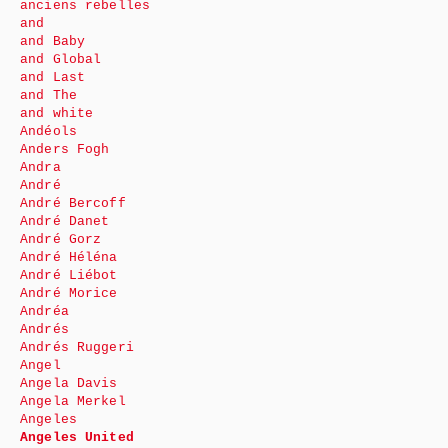
anciens rebelles
and
and Baby
and Global
and Last
and The
and white
Andéols
Anders Fogh
Andra
André
André Bercoff
André Danet
André Gorz
André Héléna
André Liébot
André Morice
Andréa
Andrés
Andrés Ruggeri
Angel
Angela Davis
Angela Merkel
Angeles
Angeles United