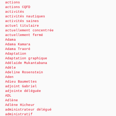
actions
actions CQFD
activités
activités nautiques
activités saines
actuel titulaire
actuellement concentrée
actuellement fermé
Adama
Adama Kamara
Adama Traoré
Adaptation
Adaptation graphique
Adélaïde Mukantabana
Adèle
Adeline Rosenstein
Aden
Adieu Baumettes
adjoint Gabriel
adjointe déléguée
ADL
Adlène
Adlène Hicheur
administrateur délégué
administratif