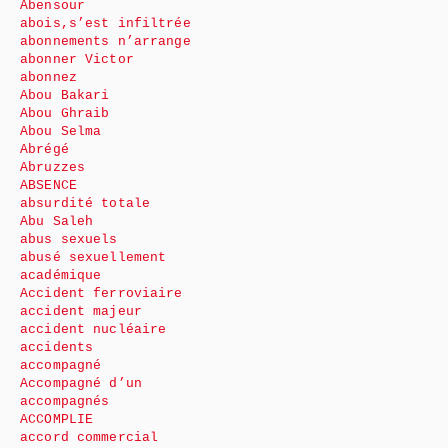
Abensour
abois,s’est infiltrée
abonnements n’arrange
abonner Victor
abonnez
Abou Bakari
Abou Ghraib
Abou Selma
Abrégé
Abruzzes
ABSENCE
absurdité totale
Abu Saleh
abus sexuels
abusé sexuellement
académique
Accident ferroviaire
accident majeur
accident nucléaire
accidents
accompagné
Accompagné d’un
accompagnés
ACCOMPLIE
accord commercial