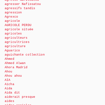
agresser Nafissatou
agressifs tandis
agression
Agrexco
agricole
AGRICOLE PERDU
agricole située
agricoles
agriculteurs
agricultrices
agriculture
Aguarico
aguichante collection
Ahmed
Ahmed Alwan
Ahora Madrid
Ahou
Ahou ahou
AIA
Aïcha
Aida
Aida dit
aiderait presque
aides