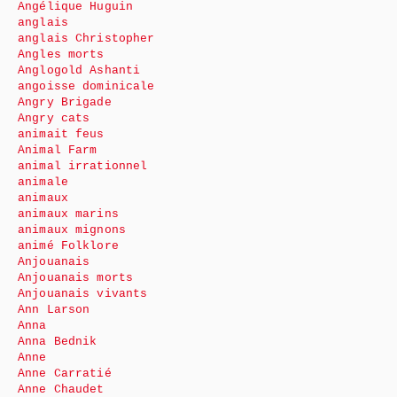
Angélique Huguin
anglais
anglais Christopher
Angles morts
Anglogold Ashanti
angoisse dominicale
Angry Brigade
Angry cats
animait feus
Animal Farm
animal irrationnel
animale
animaux
animaux marins
animaux mignons
animé Folklore
Anjouanais
Anjouanais morts
Anjouanais vivants
Ann Larson
Anna
Anna Bednik
Anne
Anne Carratié
Anne Chaudet