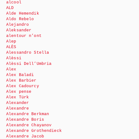
alcool
ALD
Alde Hemendik
Aldo Rebelo
Alejandro
Aleksander
alentour n’ont
Alep
ALÈS
Alessandro Stella
Alèssi
Alèssi Dell’Umbria
Alex
Alex Baladi
Alex Barbier
Alex Cadourcy
Alex pense
Alex Türk
Alexander
Alexandre
Alexandre Berkman
Alexandre Boris
Alexandre Chayanov
Alexandre Grothendieck
Alexandre Jacob