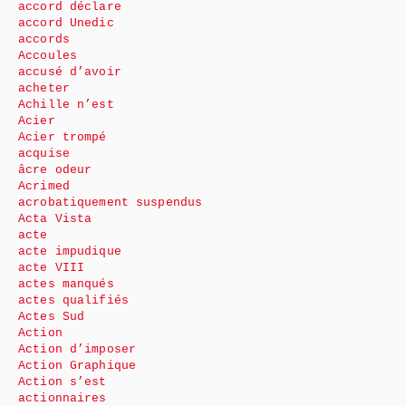
accord déclare
accord Unedic
accords
Accoules
accusé d’avoir
acheter
Achille n’est
Acier
Acier trompé
acquise
âcre odeur
Acrimed
acrobatiquement suspendus
Acta Vista
acte
acte impudique
acte VIII
actes manqués
actes qualifiés
Actes Sud
Action
Action d’imposer
Action Graphique
Action s’est
actionnaires