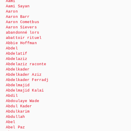
Aami
Aami Sayan
Aaron
Aaron Barr
Aaron Cometbus
Aaron Sievers
abandonné lors
abattoir rituel
Abbie Hoffman
Abdel
Abdelatif
Abdelaziz
Abdelaziz raconte
Abdelkader
Abdelkader Aziz
Abdelkader Ferradj
Abdelmajid
Abdelmajid Kalai
Abdil
Abdoulaye Wade
Abdul Kader
Abdulkarim
Abdullah
Abel
Abel Paz