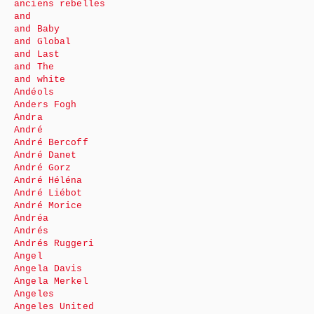
anciens rebelles
and
and Baby
and Global
and Last
and The
and white
Andéols
Anders Fogh
Andra
André
André Bercoff
André Danet
André Gorz
André Héléna
André Liébot
André Morice
Andréa
Andrés
Andrés Ruggeri
Angel
Angela Davis
Angela Merkel
Angeles
Angeles United