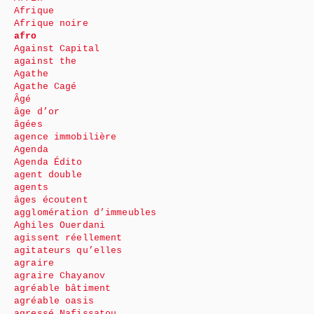
Afrique
Afrique noire
afro
Against Capital
against the
Agathe
Agathe Cagé
Âgé
âge d’or
âgées
agence immobilière
Agenda
Agenda Édito
agent double
agents
âges écoutent
agglomération d’immeubles
Aghiles Ouerdani
agissent réellement
agitateurs qu’elles
agraire
agraire Chayanov
agréable bâtiment
agréable oasis
agressé Nafissatou