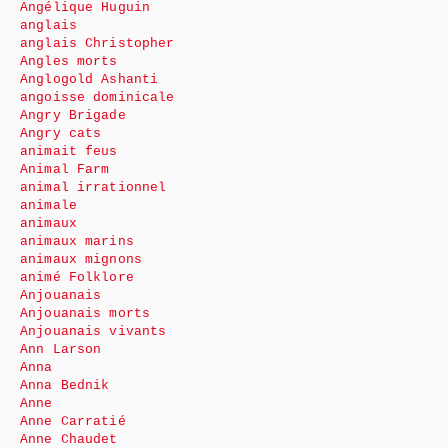
Angélique Huguin
anglais
anglais Christopher
Angles morts
Anglogold Ashanti
angoisse dominicale
Angry Brigade
Angry cats
animait feus
Animal Farm
animal irrationnel
animale
animaux
animaux marins
animaux mignons
animé Folklore
Anjouanais
Anjouanais morts
Anjouanais vivants
Ann Larson
Anna
Anna Bednik
Anne
Anne Carratié
Anne Chaudet