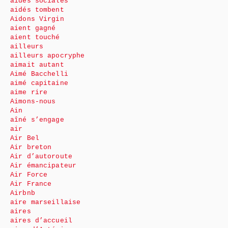
aides sociales
aidés tombent
Aidons Virgin
aient gagné
aient touché
ailleurs
ailleurs apocryphe
aimait autant
Aimé Bacchelli
aimé capitaine
aime rire
Aimons-nous
Ain
aîné s’engage
air
Air Bel
Air breton
Air d’autoroute
Air émancipateur
Air Force
Air France
Airbnb
aire marseillaise
aires
aires d’accueil