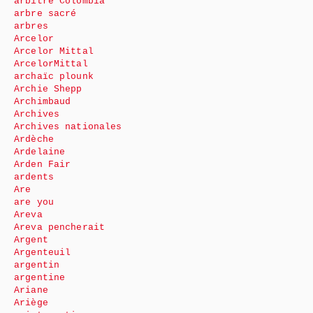
arbitre Colombia
arbre sacré
arbres
Arcelor
Arcelor Mittal
ArcelorMittal
archaïc plounk
Archie Shepp
Archimbaud
Archives
Archives nationales
Ardèche
Ardelaine
Arden Fair
ardents
Are
are you
Areva
Areva pencherait
Argent
Argenteuil
argentin
argentine
Ariane
Ariège