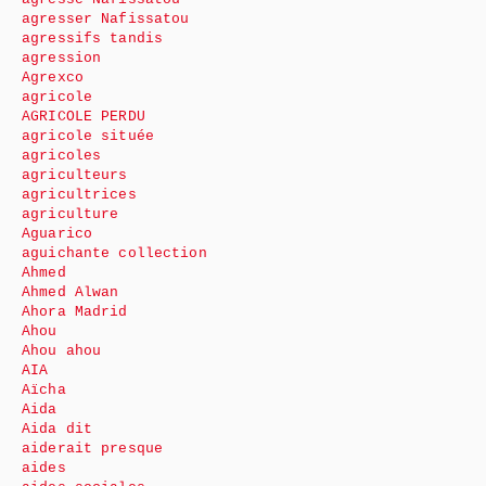
agresser Nafissatou
agressifs tandis
agression
Agrexco
agricole
AGRICOLE PERDU
agricole située
agricoles
agriculteurs
agricultrices
agriculture
Aguarico
aguichante collection
Ahmed
Ahmed Alwan
Ahora Madrid
Ahou
Ahou ahou
AIA
Aïcha
Aida
Aida dit
aiderait presque
aides