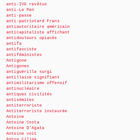
anti-IVG revêtus
anti-Le Pen
anti-passe
anti-patriotard Frans
antiautoritaire américain
anticapitaliste affichant
antidouleurs opiacés
antifa
antifasciste
antiféministes
Antigone
Antigones
antiguérilla surgi
antillaise signifiant
antimilitarisme offensif
antinucléaire
antiques civilités
antisémites
antiterroriste
Antiterroriste instaurée
Antoine
Antoine Costa
Antoine D’Agata
Antoine voit
Anton Ciliga