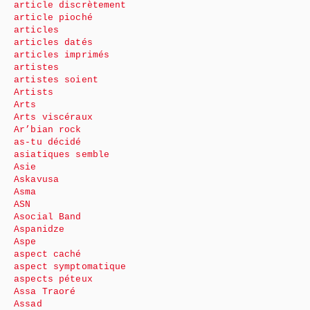
article discrètement
article pioché
articles
articles datés
articles imprimés
artistes
artistes soient
Artists
Arts
Arts viscéraux
Ar’bian rock
as-tu décidé
asiatiques semble
Asie
Askavusa
Asma
ASN
Asocial Band
Aspanidze
Aspe
aspect caché
aspect symptomatique
aspects péteux
Assa Traoré
Assad