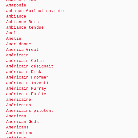
Amazonie
ambages Guilhotina.info
ambiance
Ambiance Bois
ambiance tendue
Amel
Amélie
Amer donne
America Great
américain
américain Colin
américain désignait
américain Dick
américain Frommer
américain investi
américain Murray
américain Public
américaine
Américains
Américains pilotent
American
American Gods
Americans
Amérindiens