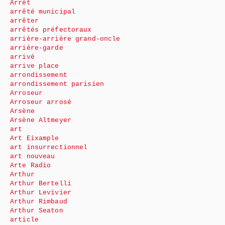
Arrêt
arrêté municipal
arrêter
arrêtés préfectoraux
arrière-arrière grand-oncle
arrière-garde
arrivé
arrive place
arrondissement
arrondissement parisien
Arroseur
Arroseur arrosé
Arsène
Arsène Altmeyer
art
Art Eixample
art insurrectionnel
art nouveau
Arte Radio
Arthur
Arthur Bertelli
Arthur Levivier
Arthur Rimbaud
Arthur Seaton
article