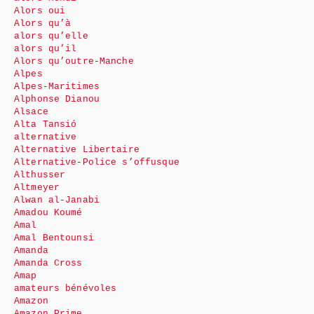
Alors oui
Alors qu’à
alors qu’elle
alors qu’il
Alors qu’outre-Manche
Alpes
Alpes-Maritimes
Alphonse Dianou
Alsace
Alta Tansió
alternative
Alternative Libertaire
Alternative-Police s’offusque
Althusser
Altmeyer
Alwan al-Janabi
Amadou Koumé
Amal
Amal Bentounsi
Amanda
Amanda Cross
Amap
amateurs bénévoles
Amazon
Amazon Prime