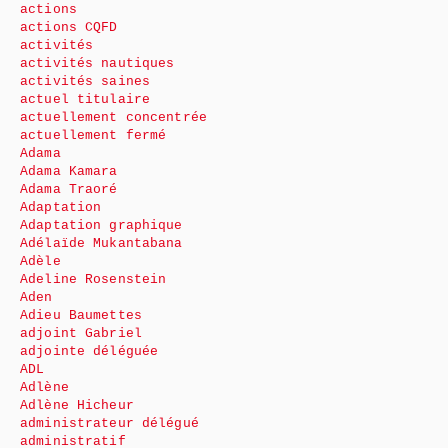
actions
actions CQFD
activités
activités nautiques
activités saines
actuel titulaire
actuellement concentrée
actuellement fermé
Adama
Adama Kamara
Adama Traoré
Adaptation
Adaptation graphique
Adélaïde Mukantabana
Adèle
Adeline Rosenstein
Aden
Adieu Baumettes
adjoint Gabriel
adjointe déléguée
ADL
Adlène
Adlène Hicheur
administrateur délégué
administratif