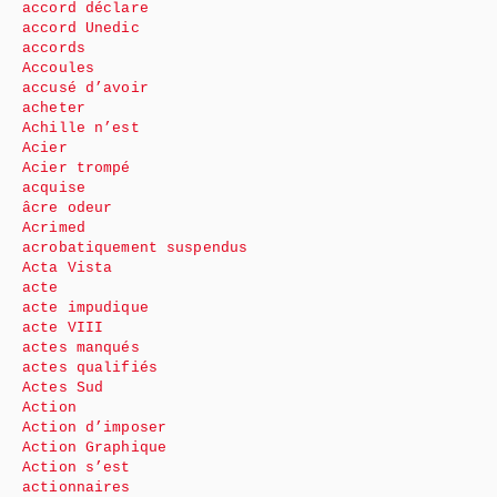
accord déclare
accord Unedic
accords
Accoules
accusé d’avoir
acheter
Achille n’est
Acier
Acier trompé
acquise
âcre odeur
Acrimed
acrobatiquement suspendus
Acta Vista
acte
acte impudique
acte VIII
actes manqués
actes qualifiés
Actes Sud
Action
Action d’imposer
Action Graphique
Action s’est
actionnaires