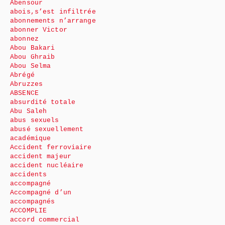
Abensour
abois,s’est infiltrée
abonnements n’arrange
abonner Victor
abonnez
Abou Bakari
Abou Ghraib
Abou Selma
Abrégé
Abruzzes
ABSENCE
absurdité totale
Abu Saleh
abus sexuels
abusé sexuellement
académique
Accident ferroviaire
accident majeur
accident nucléaire
accidents
accompagné
Accompagné d’un
accompagnés
ACCOMPLIE
accord commercial