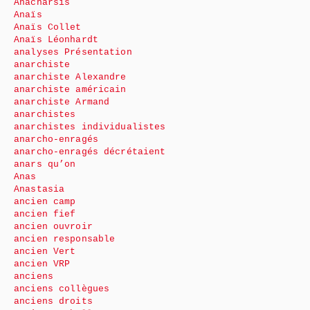
Anacharsis
Anaïs
Anaïs Collet
Anaïs Léonhardt
analyses Présentation
anarchiste
anarchiste Alexandre
anarchiste américain
anarchiste Armand
anarchistes
anarchistes individualistes
anarcho-enragés
anarcho-enragés décrétaient
anars qu’on
Anas
Anastasia
ancien camp
ancien fief
ancien ouvroir
ancien responsable
ancien Vert
ancien VRP
anciens
anciens collègues
anciens droits