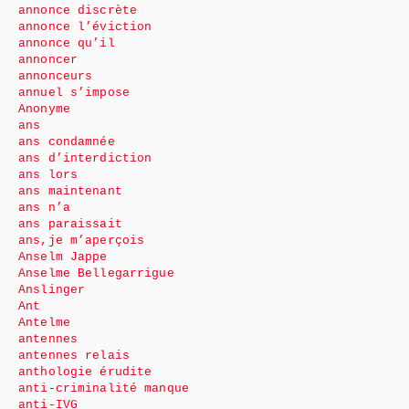
annonce discrète
annonce l’éviction
annonce qu’il
annoncer
annonceurs
annuel s’impose
Anonyme
ans
ans condamnée
ans d’interdiction
ans lors
ans maintenant
ans n’a
ans paraissait
ans,je m’aperçois
Anselm Jappe
Anselme Bellegarrigue
Anslinger
Ant
Antelme
antennes
antennes relais
anthologie érudite
anti-criminalité manque
anti-IVG