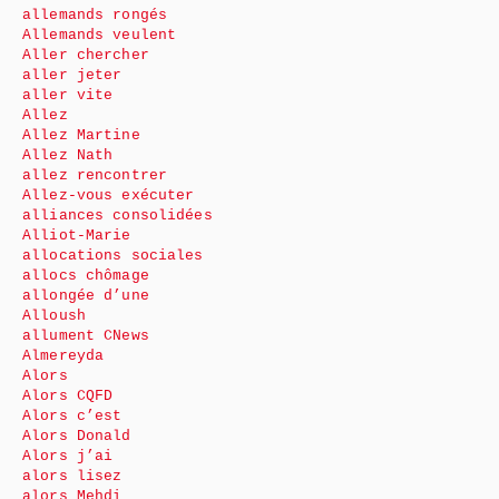
allemands rongés
Allemands veulent
Aller chercher
aller jeter
aller vite
Allez
Allez Martine
Allez Nath
allez rencontrer
Allez-vous exécuter
alliances consolidées
Alliot-Marie
allocations sociales
allocs chômage
allongée d’une
Alloush
allument CNews
Almereyda
Alors
Alors CQFD
Alors c’est
Alors Donald
Alors j’ai
alors lisez
alors Mehdi