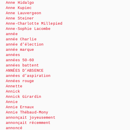
Anne Hidalgo
Anne Kupiec
Anne Lauvergeon
Anne Steiner
Anne-Charlotte Millepied
Anne-Sophie Lacombe
année
année Charlie
année d’élection
année marque
années
années 50-60
années battent
ANNÉES D’ABSENCE
années d’aspiration
Années rouge
Annette
Annick
Annick Girardin
Annie
Annie Ernaux
Annie Thébaud-Mony
annonçait joyeusement
annonçait récemment
annoncé