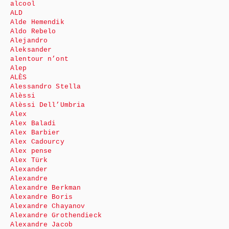
alcool
ALD
Alde Hemendik
Aldo Rebelo
Alejandro
Aleksander
alentour n’ont
Alep
ALÈS
Alessandro Stella
Alèssi
Alèssi Dell’Umbria
Alex
Alex Baladi
Alex Barbier
Alex Cadourcy
Alex pense
Alex Türk
Alexander
Alexandre
Alexandre Berkman
Alexandre Boris
Alexandre Chayanov
Alexandre Grothendieck
Alexandre Jacob