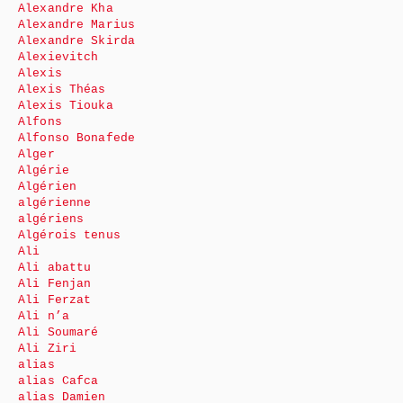
Alexandre Kha
Alexandre Marius
Alexandre Skirda
Alexievitch
Alexis
Alexis Théas
Alexis Tiouka
Alfons
Alfonso Bonafede
Alger
Algérie
Algérien
algérienne
algériens
Algérois tenus
Ali
Ali abattu
Ali Fenjan
Ali Ferzat
Ali n’a
Ali Soumaré
Ali Ziri
alias
alias Cafca
alias Damien