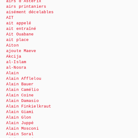
airs d’Astérix
airs printaniers
aisément décelables
AIT
ait appelé
ait entraîné
Ait Ouabane
ait place
Aiton
ajoute Maeve
Akcija
al-Islam
al-Nosra
Alain
Alain Afflelou
Alain Bauer
Alain Camélio
Alain Coine
Alain Damasio
Alain Finkielkraut
Alain Giami
Alain Glon
Alain Juppé
Alain Mosconi
Alain Soral