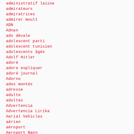
administratif laisse
admirateurs
admiratrices
admirer moult
ADN
Adnan
ado dévale
adolescent parti
adolescent tunisien
adolescents âgés
Adolf Hitler
adoré
adore expliquer
adoré journal
Adorno
ados montés
adresse
adulte
adultes
Advertencia
Advertencia Lirika
Aerial Vehicles
aérien
aéroport
Aeroport Nann