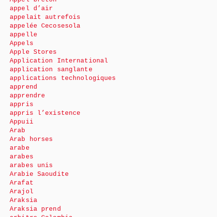
appel d’air
appelait autrefois
appelée Cecosesola
appelle
Appels
Apple Stores
Application International
application sanglante
applications technologiques
apprend
apprendre
appris
appris l’existence
Appuii
Arab
Arab horses
arabe
arabes
arabes unis
Arabie Saoudite
Arafat
Arajol
Araksia
Araksia prend