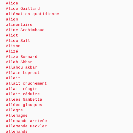
Alice
Alice Gaillard
aliénation quotidienne
align
alimentaire
Aline Archimbaud
Aliot
Aliou Sall
Alison
Alizé
Alizé Bernard
Allah Akbar
Allahou akbar
Allain Leprest
allait
allait cruchement
allait réagir
allait réduire
allées Gambetta
allées glauques
Allègre
Allemagne
allemande arrivée
allemande Heckler
allemands