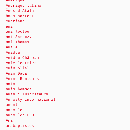
Amérique
Amérique latine
Âmes d’Atala
âmes sortent
Ameziane
ami
ami lecteur
ami Sarkozy
ami Thomas
Ami.e
Amidou
Amidou Château
Amie lectrice
Amin Allal
Amin Dada
Amine Bentounsi
amis
amis hommes
amis illustrateurs
Amnesty International
amont
ampoule
ampoules LED
Ana
anabaptistes