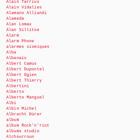
Alain Tarrius
Alain Vidalies
Alamano Alliandi
Alameda
Alan Lomax
Alan Sillitoe
Alarm
Alarm Phone
alarmes sismiques
Alba
Albanais
Albert Camus
Albert Dupontel
Albert Ogien
Albert Thierry
Albertini
Alberto
Alberto Manguel
Albi
Albin Michel
Albrecht Dürer
album
album Rock’n’riot
albums studio
Alchourroun