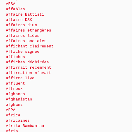
AESA
affables
affaire Battisti
affaire DSK
affaires d’un
Affaires étrangères
affaires liées
Affaires sociales
affichant clairement
Affiche signée
affiches
affiches déchirées
affirmait récemment
affirmation n’avait
affirme Ilya
affluent
Affreux
afghanes
Afghanistan
afghans
AFPA
Africa
africaines
Afrika Bambaataa
Afrin