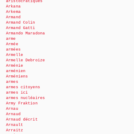
aristocratiques
Arkana
Arkema
Armand
Armand Colin
Armand Gatti
Armando Maradona
arme
Armée
armées
Armelle
Armelle Debroize
Arménie
arménien
Arméniens
armes
armes citoyens
armes ici
armes nucléaires
Army Fraktion
Arnau
Arnaud
Arnaud décrit
Arnault
Arraitz