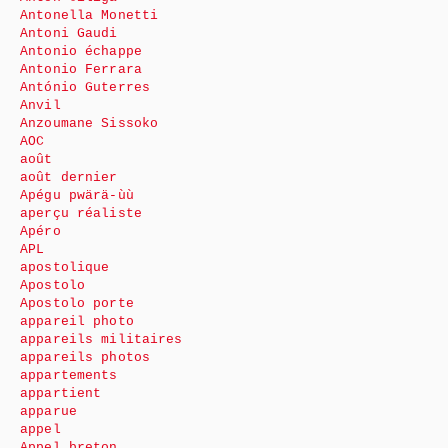
Antonella Monetti
Antoni Gaudi
Antonio échappe
Antonio Ferrara
António Guterres
Anvil
Anzoumane Sissoko
AOC
août
août dernier
Apégu pwärä-ùù
aperçu réaliste
Apéro
APL
apostolique
Apostolo
Apostolo porte
appareil photo
appareils militaires
appareils photos
appartements
appartient
apparue
appel
Appel breton