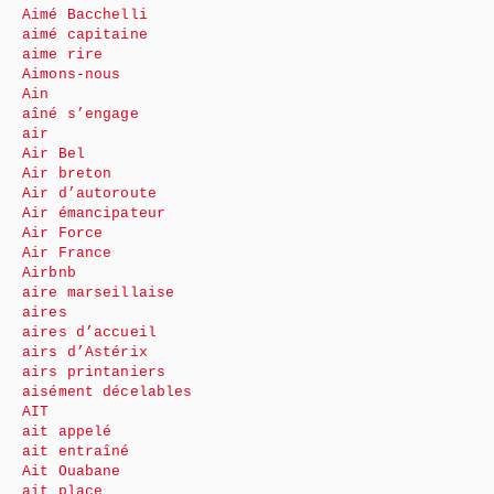
Aimé Bacchelli
aimé capitaine
aime rire
Aimons-nous
Ain
aîné s’engage
air
Air Bel
Air breton
Air d’autoroute
Air émancipateur
Air Force
Air France
Airbnb
aire marseillaise
aires
aires d’accueil
airs d’Astérix
airs printaniers
aisément décelables
AIT
ait appelé
ait entraîné
Ait Ouabane
ait place