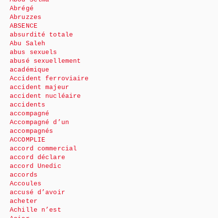
Abrégé
Abruzzes
ABSENCE
absurdité totale
Abu Saleh
abus sexuels
abusé sexuellement
académique
Accident ferroviaire
accident majeur
accident nucléaire
accidents
accompagné
Accompagné d’un
accompagnés
ACCOMPLIE
accord commercial
accord déclare
accord Unedic
accords
Accoules
accusé d’avoir
acheter
Achille n’est