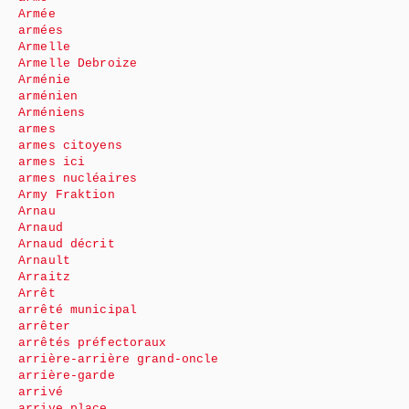
Armée
armées
Armelle
Armelle Debroize
Arménie
arménien
Arméniens
armes
armes citoyens
armes ici
armes nucléaires
Army Fraktion
Arnau
Arnaud
Arnaud décrit
Arnault
Arraitz
Arrêt
arrêté municipal
arrêter
arrêtés préfectoraux
arrière-arrière grand-oncle
arrière-garde
arrivé
arrive place