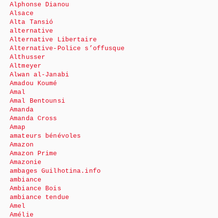
Alphonse Dianou
Alsace
Alta Tansió
alternative
Alternative Libertaire
Alternative-Police s’offusque
Althusser
Altmeyer
Alwan al-Janabi
Amadou Koumé
Amal
Amal Bentounsi
Amanda
Amanda Cross
Amap
amateurs bénévoles
Amazon
Amazon Prime
Amazonie
ambages Guilhotina.info
ambiance
Ambiance Bois
ambiance tendue
Amel
Amélie