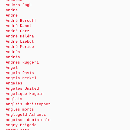
Anders Fogh
Andra
André
André Bercoff
André Danet
André Gorz
André Héléna
André Liébot
André Morice
Andréa
Andrés
Andrés Ruggeri
Angel
Angela Davis
Angela Merkel
Angeles
Angeles United
Angélique Huguin
anglais
anglais Christopher
Angles morts
Anglogold Ashanti
angoisse dominicale
Angry Brigade