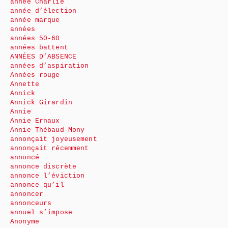
année Charlie
année d’élection
année marque
années
années 50-60
années battent
ANNÉES D’ABSENCE
années d’aspiration
Années rouge
Annette
Annick
Annick Girardin
Annie
Annie Ernaux
Annie Thébaud-Mony
annonçait joyeusement
annonçait récemment
annoncé
annonce discrète
annonce l’éviction
annonce qu’il
annoncer
annonceurs
annuel s’impose
Anonyme