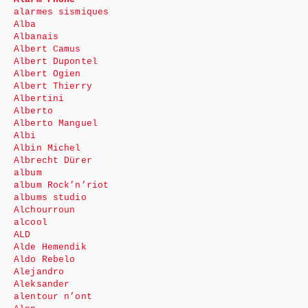
alarmes sismiques
Alba
Albanais
Albert Camus
Albert Dupontel
Albert Ogien
Albert Thierry
Albertini
Alberto
Alberto Manguel
Albi
Albin Michel
Albrecht Dürer
album
album Rock’n’riot
albums studio
Alchourroun
alcool
ALD
Alde Hemendik
Aldo Rebelo
Alejandro
Aleksander
alentour n’ont