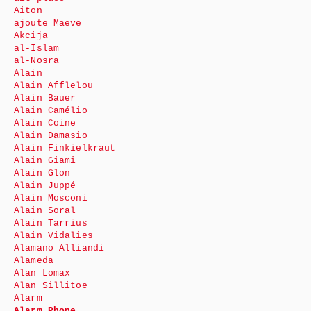
Aiton
ajoute Maeve
Akcija
al-Islam
al-Nosra
Alain
Alain Afflelou
Alain Bauer
Alain Camélio
Alain Coine
Alain Damasio
Alain Finkielkraut
Alain Giami
Alain Glon
Alain Juppé
Alain Mosconi
Alain Soral
Alain Tarrius
Alain Vidalies
Alamano Alliandi
Alameda
Alan Lomax
Alan Sillitoe
Alarm
Alarm Phone