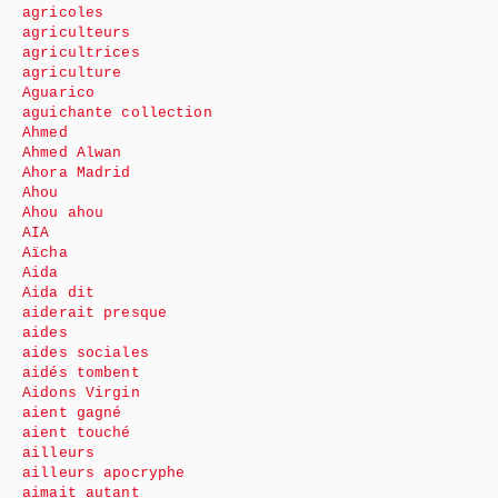
agricoles
agriculteurs
agricultrices
agriculture
Aguarico
aguichante collection
Ahmed
Ahmed Alwan
Ahora Madrid
Ahou
Ahou ahou
AIA
Aïcha
Aida
Aida dit
aiderait presque
aides
aides sociales
aidés tombent
Aidons Virgin
aient gagné
aient touché
ailleurs
ailleurs apocryphe
aimait autant