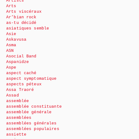
Artists
Arts
Arts viscéraux
Ar’bian rock
as-tu décidé
asiatiques semble
Asie
Askavusa
Asma
ASN
Asocial Band
Aspanidze
Aspe
aspect caché
aspect symptomatique
aspects péteux
Assa Traoré
Assad
assemblée
assemblée constituante
assemblée générale
assemblées
assemblées générales
assemblées populaires
assiette