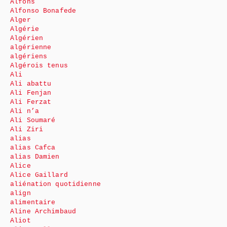
Alfons
Alfonso Bonafede
Alger
Algérie
Algérien
algérienne
algériens
Algérois tenus
Ali
Ali abattu
Ali Fenjan
Ali Ferzat
Ali n’a
Ali Soumaré
Ali Ziri
alias
alias Cafca
alias Damien
Alice
Alice Gaillard
aliénation quotidienne
align
alimentaire
Aline Archimbaud
Aliot