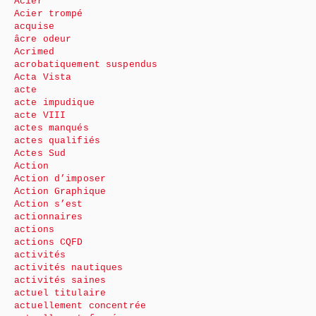
Acier
Acier trompé
acquise
âcre odeur
Acrimed
acrobatiquement suspendus
Acta Vista
acte
acte impudique
acte VIII
actes manqués
actes qualifiés
Actes Sud
Action
Action d’imposer
Action Graphique
Action s’est
actionnaires
actions
actions CQFD
activités
activités nautiques
activités saines
actuel titulaire
actuellement concentrée