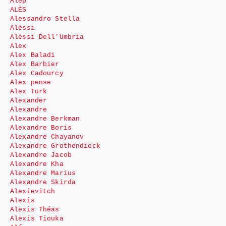
Alep
ALÈS
Alessandro Stella
Alèssi
Alèssi Dell’Umbria
Alex
Alex Baladi
Alex Barbier
Alex Cadourcy
Alex pense
Alex Türk
Alexander
Alexandre
Alexandre Berkman
Alexandre Boris
Alexandre Chayanov
Alexandre Grothendieck
Alexandre Jacob
Alexandre Kha
Alexandre Marius
Alexandre Skirda
Alexievitch
Alexis
Alexis Théas
Alexis Tiouka