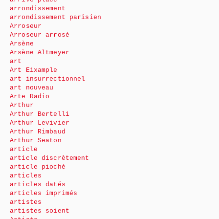
arrondissement
arrondissement parisien
Arroseur
Arroseur arrosé
Arsène
Arsène Altmeyer
art
Art Eixample
art insurrectionnel
art nouveau
Arte Radio
Arthur
Arthur Bertelli
Arthur Levivier
Arthur Rimbaud
Arthur Seaton
article
article discrètement
article pioché
articles
articles datés
articles imprimés
artistes
artistes soient