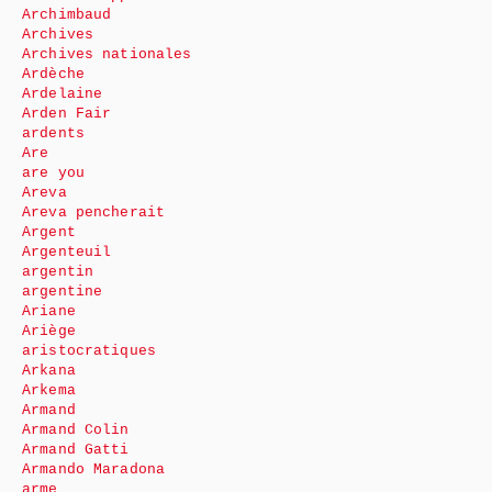
Archimbaud
Archives
Archives nationales
Ardèche
Ardelaine
Arden Fair
ardents
Are
are you
Areva
Areva pencherait
Argent
Argenteuil
argentin
argentine
Ariane
Ariège
aristocratiques
Arkana
Arkema
Armand
Armand Colin
Armand Gatti
Armando Maradona
arme