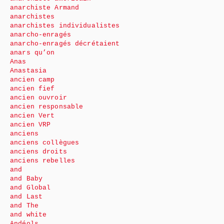
anarchiste Armand
anarchistes
anarchistes individualistes
anarcho-enragés
anarcho-enragés décrétaient
anars qu’on
Anas
Anastasia
ancien camp
ancien fief
ancien ouvroir
ancien responsable
ancien Vert
ancien VRP
anciens
anciens collègues
anciens droits
anciens rebelles
and
and Baby
and Global
and Last
and The
and white
Andéols