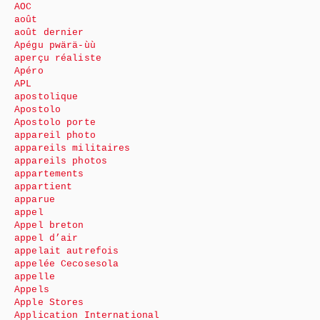
AOC
août
août dernier
Apégu pwärä-ùù
aperçu réaliste
Apéro
APL
apostolique
Apostolo
Apostolo porte
appareil photo
appareils militaires
appareils photos
appartements
appartient
apparue
appel
Appel breton
appel d’air
appelait autrefois
appelée Cecosesola
appelle
Appels
Apple Stores
Application International