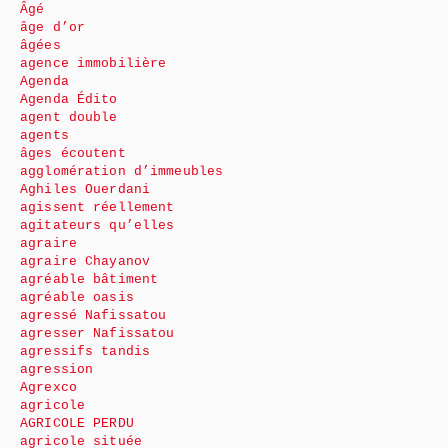
Âgé
âge d’or
âgées
agence immobilière
Agenda
Agenda Édito
agent double
agents
âges écoutent
agglomération d’immeubles
Aghiles Ouerdani
agissent réellement
agitateurs qu’elles
agraire
agraire Chayanov
agréable bâtiment
agréable oasis
agressé Nafissatou
agresser Nafissatou
agressifs tandis
agression
Agrexco
agricole
AGRICOLE PERDU
agricole située