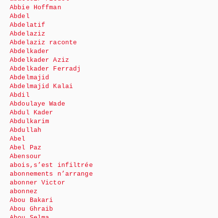
Abbie Hoffman
Abdel
Abdelatif
Abdelaziz
Abdelaziz raconte
Abdelkader
Abdelkader Aziz
Abdelkader Ferradj
Abdelmajid
Abdelmajid Kalai
Abdil
Abdoulaye Wade
Abdul Kader
Abdulkarim
Abdullah
Abel
Abel Paz
Abensour
abois,s’est infiltrée
abonnements n’arrange
abonner Victor
abonnez
Abou Bakari
Abou Ghraib
Abou Selma