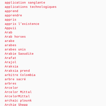
application sanglante
applications technologiques
apprend
apprendre
appris
appris l’existence
Appuii
Arab
Arab horses
arabe
arabes
arabes unis
Arabie Saoudite
Arafat
Arajol
Araksia
Araksia prend
arbitre Colombia
arbre sacré
arbres
Arcelor
Arcelor Mittal
ArcelorMittal
archaïc plounk
Archie Shepp