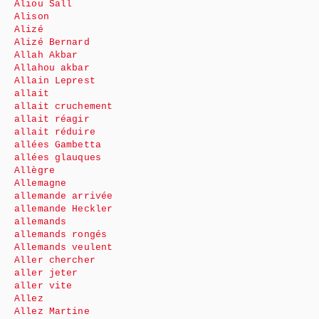
Aliou Sall
Alison
Alizé
Alizé Bernard
Allah Akbar
Allahou akbar
Allain Leprest
allait
allait cruchement
allait réagir
allait réduire
allées Gambetta
allées glauques
Allègre
Allemagne
allemande arrivée
allemande Heckler
allemands
allemands rongés
Allemands veulent
Aller chercher
aller jeter
aller vite
Allez
Allez Martine