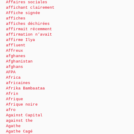
Affaires sociales
affichant clairement
Affiche signée
affiches
affiches déchirées
affirmait récemment
affirmation n’avait
affirme Ilya
affluent
Affreux
afghanes
Afghanistan
afghans
AFPA
Africa
africaines
Afrika Bambaataa
Afrin
Afrique
Afrique noire
afro
Against Capital
against the
Agathe
Agathe Cagé