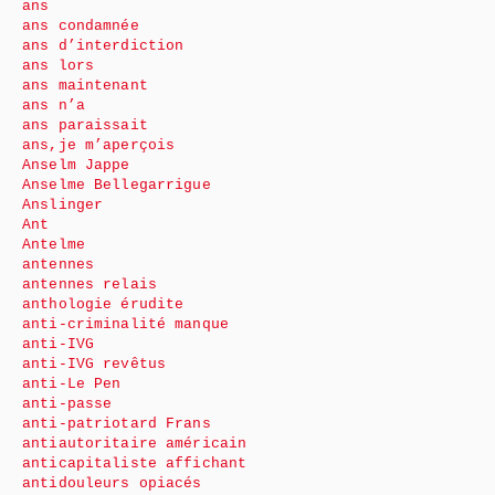
ans
ans condamnée
ans d’interdiction
ans lors
ans maintenant
ans n’a
ans paraissait
ans,je m’aperçois
Anselm Jappe
Anselme Bellegarrigue
Anslinger
Ant
Antelme
antennes
antennes relais
anthologie érudite
anti-criminalité manque
anti-IVG
anti-IVG revêtus
anti-Le Pen
anti-passe
anti-patriotard Frans
antiautoritaire américain
anticapitaliste affichant
antidouleurs opiacés