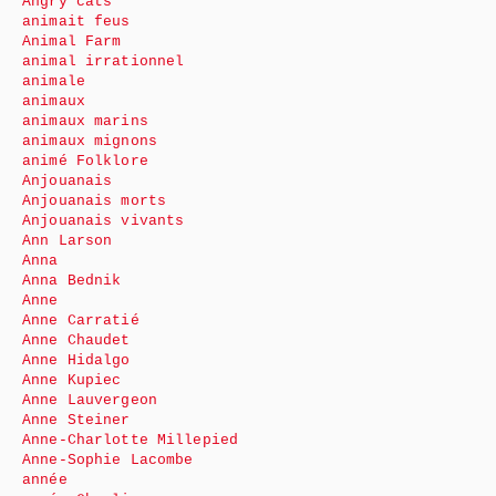
Angry cats
animait feus
Animal Farm
animal irrationnel
animale
animaux
animaux marins
animaux mignons
animé Folklore
Anjouanais
Anjouanais morts
Anjouanais vivants
Ann Larson
Anna
Anna Bednik
Anne
Anne Carratié
Anne Chaudet
Anne Hidalgo
Anne Kupiec
Anne Lauvergeon
Anne Steiner
Anne-Charlotte Millepied
Anne-Sophie Lacombe
année