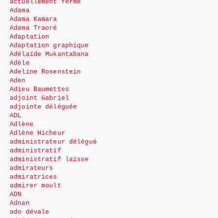
actuellement fermé
Adama
Adama Kamara
Adama Traoré
Adaptation
Adaptation graphique
Adélaïde Mukantabana
Adèle
Adeline Rosenstein
Aden
Adieu Baumettes
adjoint Gabriel
adjointe déléguée
ADL
Adlène
Adlène Hicheur
administrateur délégué
administratif
administratif laisse
admirateurs
admiratrices
admirer moult
ADN
Adnan
ado dévale