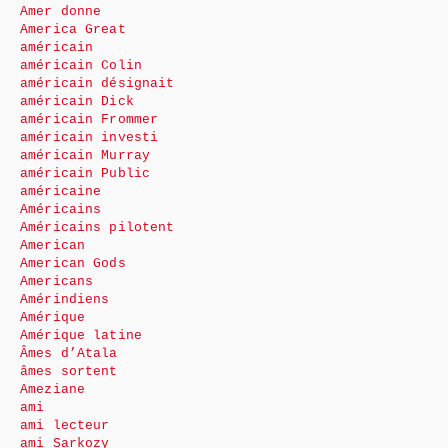
Amer donne
America Great
américain
américain Colin
américain désignait
américain Dick
américain Frommer
américain investi
américain Murray
américain Public
américaine
Américains
Américains pilotent
American
American Gods
Americans
Amérindiens
Amérique
Amérique latine
Âmes d’Atala
âmes sortent
Ameziane
ami
ami lecteur
ami Sarkozy