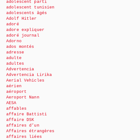
adolescent parti
adolescent tunisien
adolescents âgés
Adolf Hitler
adoré
adore expliquer
adoré journal
Adorno
ados montés
adresse
adulte
adultes
Advertencia
Advertencia Lirika
Aerial Vehicles
aérien
aéroport
Aeroport Nann
AESA
affables
affaire Battisti
affaire DSK
affaires d’un
Affaires étrangères
affaires liées