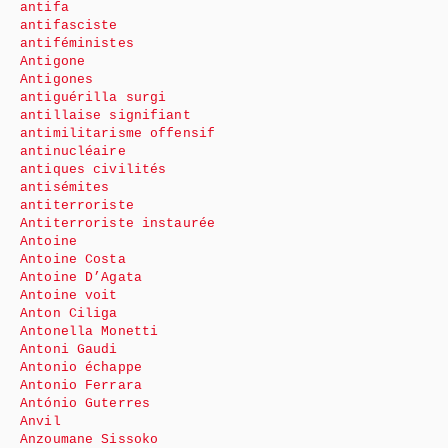
antifa
antifasciste
antiféministes
Antigone
Antigones
antiguérilla surgi
antillaise signifiant
antimilitarisme offensif
antinucléaire
antiques civilités
antisémites
antiterroriste
Antiterroriste instaurée
Antoine
Antoine Costa
Antoine D’Agata
Antoine voit
Anton Ciliga
Antonella Monetti
Antoni Gaudi
Antonio échappe
Antonio Ferrara
António Guterres
Anvil
Anzoumane Sissoko