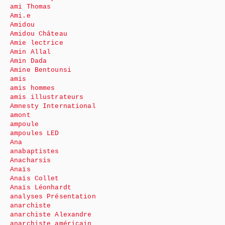
ami Thomas
Ami.e
Amidou
Amidou Château
Amie lectrice
Amin Allal
Amin Dada
Amine Bentounsi
amis
amis hommes
amis illustrateurs
Amnesty International
amont
ampoule
ampoules LED
Ana
anabaptistes
Anacharsis
Anaïs
Anaïs Collet
Anaïs Léonhardt
analyses Présentation
anarchiste
anarchiste Alexandre
anarchiste américain