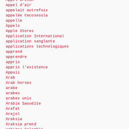
appel d’air
appelait autrefois
appelée Cecosesola
appelle
Appels
Apple Stores
Application International
application sanglante
applications technologiques
apprend
apprendre
appris
appris l’existence
Appuii
Arab
Arab horses
arabe
arabes
arabes unis
Arabie Saoudite
Arafat
Arajol
Araksia
Araksia prend