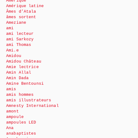
Amérique
Amérique latine
Âmes d’Atala
âmes sortent
Ameziane
ami
ami lecteur
ami Sarkozy
ami Thomas
Ami.e
Amidou
Amidou Château
Amie lectrice
Amin Allal
Amin Dada
Amine Bentounsi
amis
amis hommes
amis illustrateurs
Amnesty International
amont
ampoule
ampoules LED
Ana
anabaptistes