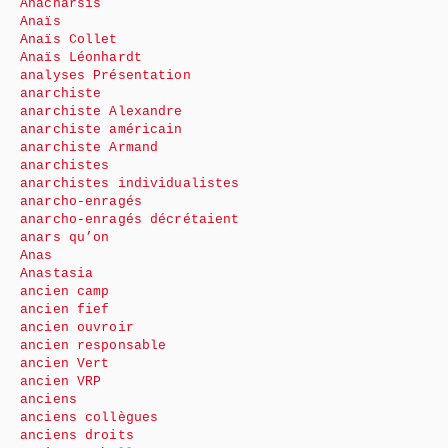
Anacharsis
Anaïs
Anaïs Collet
Anaïs Léonhardt
analyses Présentation
anarchiste
anarchiste Alexandre
anarchiste américain
anarchiste Armand
anarchistes
anarchistes individualistes
anarcho-enragés
anarcho-enragés décrétaient
anars qu’on
Anas
Anastasia
ancien camp
ancien fief
ancien ouvroir
ancien responsable
ancien Vert
ancien VRP
anciens
anciens collègues
anciens droits