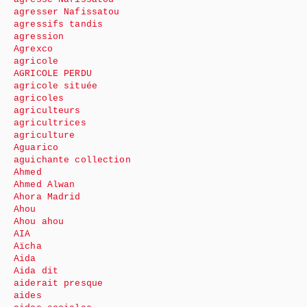
agresser Nafissatou
agressifs tandis
agression
Agrexco
agricole
AGRICOLE PERDU
agricole située
agricoles
agriculteurs
agricultrices
agriculture
Aguarico
aguichante collection
Ahmed
Ahmed Alwan
Ahora Madrid
Ahou
Ahou ahou
AIA
Aïcha
Aida
Aida dit
aiderait presque
aides