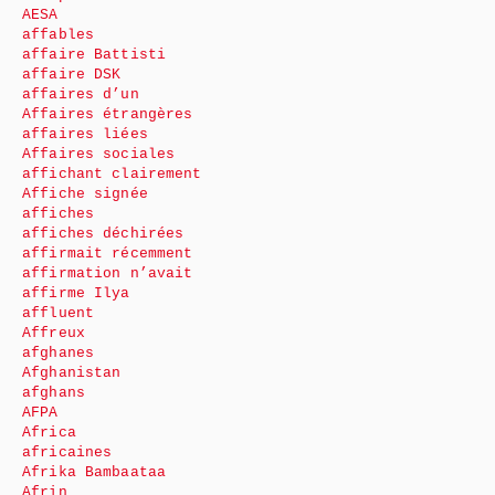
AESA
affables
affaire Battisti
affaire DSK
affaires d’un
Affaires étrangères
affaires liées
Affaires sociales
affichant clairement
Affiche signée
affiches
affiches déchirées
affirmait récemment
affirmation n’avait
affirme Ilya
affluent
Affreux
afghanes
Afghanistan
afghans
AFPA
Africa
africaines
Afrika Bambaataa
Afrin