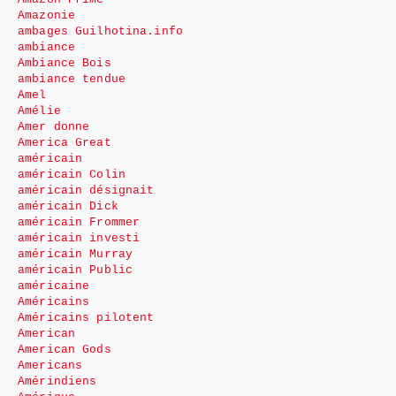
Amazonie
ambages Guilhotina.info
ambiance
Ambiance Bois
ambiance tendue
Amel
Amélie
Amer donne
America Great
américain
américain Colin
américain désignait
américain Dick
américain Frommer
américain investi
américain Murray
américain Public
américaine
Américains
Américains pilotent
American
American Gods
Americans
Amérindiens