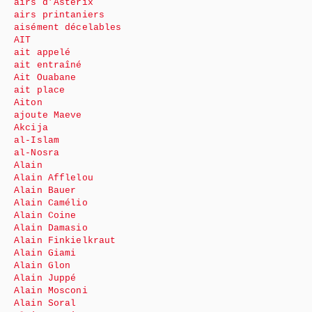
airs d’Astérix
airs printaniers
aisément décelables
AIT
ait appelé
ait entraîné
Ait Ouabane
ait place
Aiton
ajoute Maeve
Akcija
al-Islam
al-Nosra
Alain
Alain Afflelou
Alain Bauer
Alain Camélio
Alain Coine
Alain Damasio
Alain Finkielkraut
Alain Giami
Alain Glon
Alain Juppé
Alain Mosconi
Alain Soral