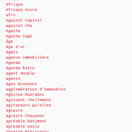
Afrique
Afrique noire
afro
Against Capital
against the
Agathe
Agathe Cagé
Âgé
âge d’or
âgées
agence immobilière
Agenda
Agenda Édito
agent double
agents
âges écoutent
agglomération d’immeubles
Aghiles Ouerdani
agissent réellement
agitateurs qu’elles
agraire
agraire Chayanov
agréable bâtiment
agréable oasis
agressé Nafissatou