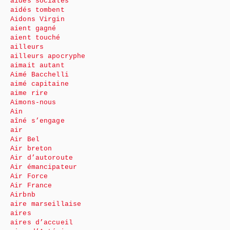
aides sociales
aidés tombent
Aidons Virgin
aient gagné
aient touché
ailleurs
ailleurs apocryphe
aimait autant
Aimé Bacchelli
aimé capitaine
aime rire
Aimons-nous
Ain
aîné s’engage
air
Air Bel
Air breton
Air d’autoroute
Air émancipateur
Air Force
Air France
Airbnb
aire marseillaise
aires
aires d’accueil