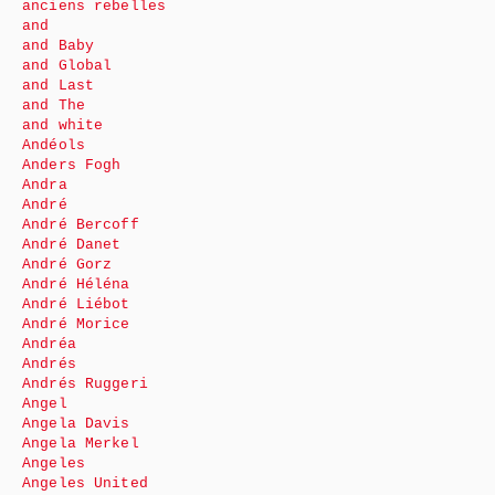
anciens rebelles
and
and Baby
and Global
and Last
and The
and white
Andéols
Anders Fogh
Andra
André
André Bercoff
André Danet
André Gorz
André Héléna
André Liébot
André Morice
Andréa
Andrés
Andrés Ruggeri
Angel
Angela Davis
Angela Merkel
Angeles
Angeles United