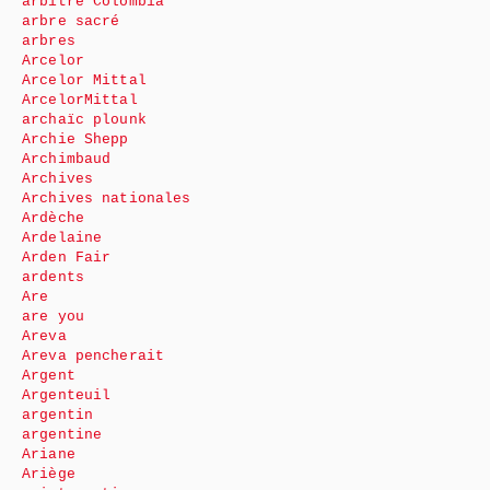
arbitre Colombia
arbre sacré
arbres
Arcelor
Arcelor Mittal
ArcelorMittal
archaïc plounk
Archie Shepp
Archimbaud
Archives
Archives nationales
Ardèche
Ardelaine
Arden Fair
ardents
Are
are you
Areva
Areva pencherait
Argent
Argenteuil
argentin
argentine
Ariane
Ariège