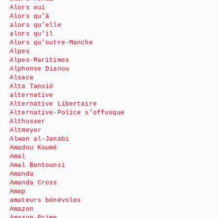
Alors oui
Alors qu’à
alors qu’elle
alors qu’il
Alors qu’outre-Manche
Alpes
Alpes-Maritimes
Alphonse Dianou
Alsace
Alta Tansió
alternative
Alternative Libertaire
Alternative-Police s’offusque
Althusser
Altmeyer
Alwan al-Janabi
Amadou Koumé
Amal
Amal Bentounsi
Amanda
Amanda Cross
Amap
amateurs bénévoles
Amazon
Amazon Prime