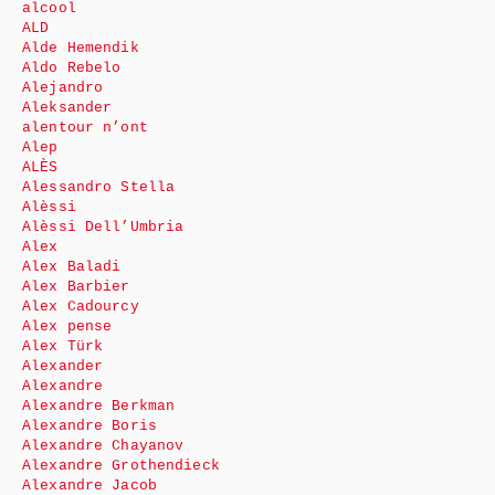
alcool
ALD
Alde Hemendik
Aldo Rebelo
Alejandro
Aleksander
alentour n’ont
Alep
ALÈS
Alessandro Stella
Alèssi
Alèssi Dell’Umbria
Alex
Alex Baladi
Alex Barbier
Alex Cadourcy
Alex pense
Alex Türk
Alexander
Alexandre
Alexandre Berkman
Alexandre Boris
Alexandre Chayanov
Alexandre Grothendieck
Alexandre Jacob