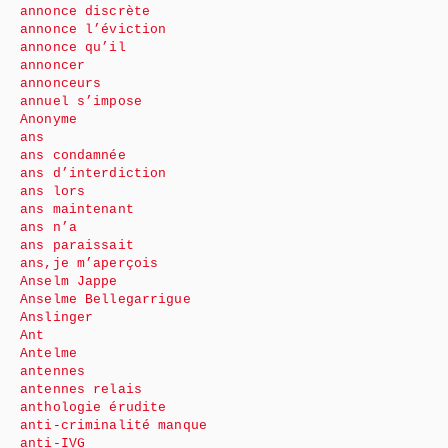
annonce discrète
annonce l’éviction
annonce qu’il
annoncer
annonceurs
annuel s’impose
Anonyme
ans
ans condamnée
ans d’interdiction
ans lors
ans maintenant
ans n’a
ans paraissait
ans,je m’aperçois
Anselm Jappe
Anselme Bellegarrigue
Anslinger
Ant
Antelme
antennes
antennes relais
anthologie érudite
anti-criminalité manque
anti-IVG