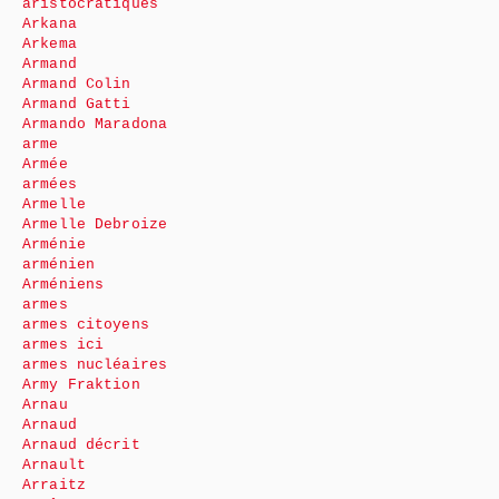
aristocratiques
Arkana
Arkema
Armand
Armand Colin
Armand Gatti
Armando Maradona
arme
Armée
armées
Armelle
Armelle Debroize
Arménie
arménien
Arméniens
armes
armes citoyens
armes ici
armes nucléaires
Army Fraktion
Arnau
Arnaud
Arnaud décrit
Arnault
Arraitz