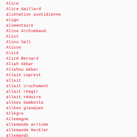
Alice
Alice Gaillard
aliénation quotidienne
align
alimentaire
Aline Archimbaud
Aliot
Aliou Sall
Alison
Alizé
Alizé Bernard
Allah Akbar
Allahou akbar
Allain Leprest
allait
allait cruchement
allait réagir
allait réduire
allées Gambetta
allées glauques
Allègre
Allemagne
allemande arrivée
allemande Heckler
allemands