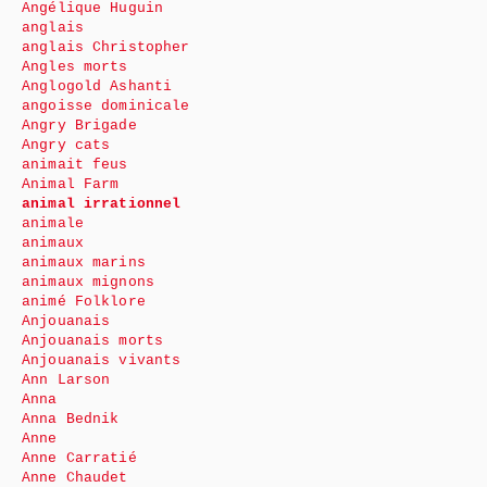
Angélique Huguin
anglais
anglais Christopher
Angles morts
Anglogold Ashanti
angoisse dominicale
Angry Brigade
Angry cats
animait feus
Animal Farm
animal irrationnel
animale
animaux
animaux marins
animaux mignons
animé Folklore
Anjouanais
Anjouanais morts
Anjouanais vivants
Ann Larson
Anna
Anna Bednik
Anne
Anne Carratié
Anne Chaudet