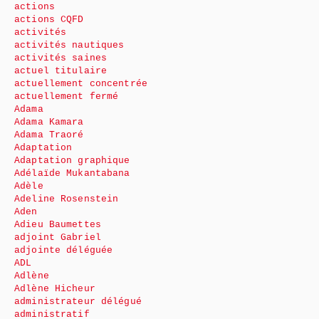
actions
actions CQFD
activités
activités nautiques
activités saines
actuel titulaire
actuellement concentrée
actuellement fermé
Adama
Adama Kamara
Adama Traoré
Adaptation
Adaptation graphique
Adélaïde Mukantabana
Adèle
Adeline Rosenstein
Aden
Adieu Baumettes
adjoint Gabriel
adjointe déléguée
ADL
Adlène
Adlène Hicheur
administrateur délégué
administratif