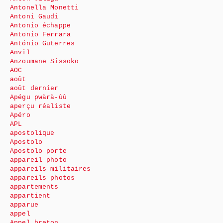
Antonella Monetti
Antoni Gaudi
Antonio échappe
Antonio Ferrara
António Guterres
Anvil
Anzoumane Sissoko
AOC
août
août dernier
Apégu pwärä-ùù
aperçu réaliste
Apéro
APL
apostolique
Apostolo
Apostolo porte
appareil photo
appareils militaires
appareils photos
appartements
appartient
apparue
appel
Appel breton