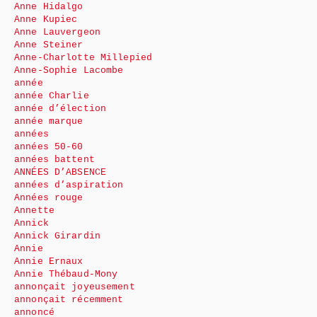
Anne Hidalgo
Anne Kupiec
Anne Lauvergeon
Anne Steiner
Anne-Charlotte Millepied
Anne-Sophie Lacombe
année
année Charlie
année d’élection
année marque
années
années 50-60
années battent
ANNÉES D’ABSENCE
années d’aspiration
Années rouge
Annette
Annick
Annick Girardin
Annie
Annie Ernaux
Annie Thébaud-Mony
annonçait joyeusement
annonçait récemment
annoncé