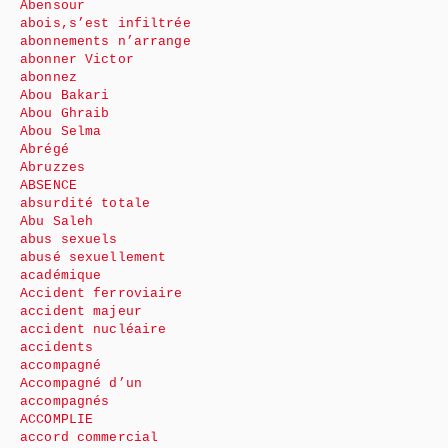
Abensour
abois,s’est infiltrée
abonnements n’arrange
abonner Victor
abonnez
Abou Bakari
Abou Ghraib
Abou Selma
Abrégé
Abruzzes
ABSENCE
absurdité totale
Abu Saleh
abus sexuels
abusé sexuellement
académique
Accident ferroviaire
accident majeur
accident nucléaire
accidents
accompagné
Accompagné d’un
accompagnés
ACCOMPLIE
accord commercial