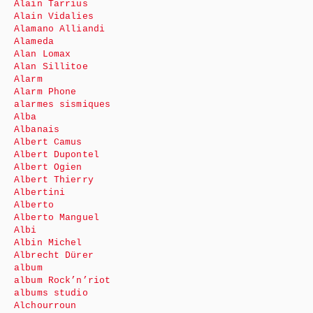
Alain Tarrius
Alain Vidalies
Alamano Alliandi
Alameda
Alan Lomax
Alan Sillitoe
Alarm
Alarm Phone
alarmes sismiques
Alba
Albanais
Albert Camus
Albert Dupontel
Albert Ogien
Albert Thierry
Albertini
Alberto
Alberto Manguel
Albi
Albin Michel
Albrecht Dürer
album
album Rock’n’riot
albums studio
Alchourroun