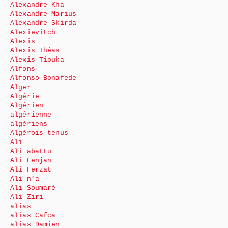
Alexandre Kha
Alexandre Marius
Alexandre Skirda
Alexievitch
Alexis
Alexis Théas
Alexis Tiouka
Alfons
Alfonso Bonafede
Alger
Algérie
Algérien
algérienne
algériens
Algérois tenus
Ali
Ali abattu
Ali Fenjan
Ali Ferzat
Ali n’a
Ali Soumaré
Ali Ziri
alias
alias Cafca
alias Damien