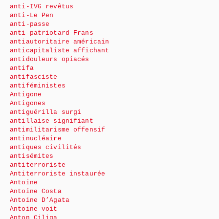
anti-IVG revêtus
anti-Le Pen
anti-passe
anti-patriotard Frans
antiautoritaire américain
anticapitaliste affichant
antidouleurs opiacés
antifa
antifasciste
antiféministes
Antigone
Antigones
antiguérilla surgi
antillaise signifiant
antimilitarisme offensif
antinucléaire
antiques civilités
antisémites
antiterroriste
Antiterroriste instaurée
Antoine
Antoine Costa
Antoine D’Agata
Antoine voit
Anton Ciliga