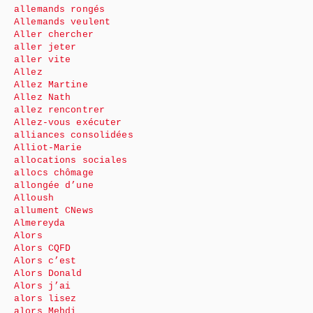
allemands rongés
Allemands veulent
Aller chercher
aller jeter
aller vite
Allez
Allez Martine
Allez Nath
allez rencontrer
Allez-vous exécuter
alliances consolidées
Alliot-Marie
allocations sociales
allocs chômage
allongée d’une
Alloush
allument CNews
Almereyda
Alors
Alors CQFD
Alors c’est
Alors Donald
Alors j’ai
alors lisez
alors Mehdi