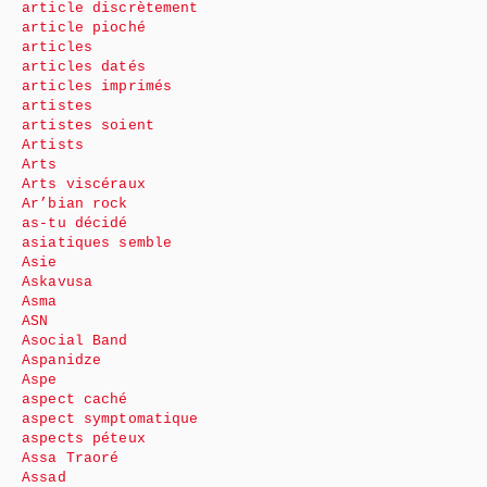
article discrètement
article pioché
articles
articles datés
articles imprimés
artistes
artistes soient
Artists
Arts
Arts viscéraux
Ar’bian rock
as-tu décidé
asiatiques semble
Asie
Askavusa
Asma
ASN
Asocial Band
Aspanidze
Aspe
aspect caché
aspect symptomatique
aspects péteux
Assa Traoré
Assad