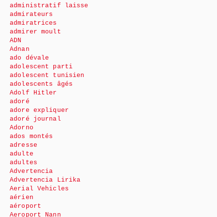
administratif laisse
admirateurs
admiratrices
admirer moult
ADN
Adnan
ado dévale
adolescent parti
adolescent tunisien
adolescents âgés
Adolf Hitler
adoré
adore expliquer
adoré journal
Adorno
ados montés
adresse
adulte
adultes
Advertencia
Advertencia Lirika
Aerial Vehicles
aérien
aéroport
Aeroport Nann