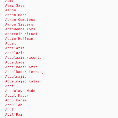
Aami
Aami Sayan
Aaron
Aaron Barr
Aaron Cometbus
Aaron Sievers
abandonné lors
abattoir rituel
Abbie Hoffman
Abdel
Abdelatif
Abdelaziz
Abdelaziz raconte
Abdelkader
Abdelkader Aziz
Abdelkader Ferradj
Abdelmajid
Abdelmajid Kalai
Abdil
Abdoulaye Wade
Abdul Kader
Abdulkarim
Abdullah
Abel
Abel Paz