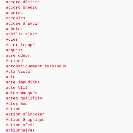
accord déclare
accord Unedic
accords
Accoules
accusé d’avoir
acheter
Achille n’est
Acier
Acier trompé
acquise
âcre odeur
Acrimed
acrobatiquement suspendus
Acta Vista
acte
acte impudique
acte VIII
actes manqués
actes qualifiés
Actes Sud
Action
Action d’imposer
Action Graphique
Action s’est
actionnaires