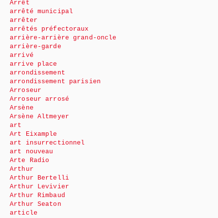
Arrêt
arrêté municipal
arrêter
arrêtés préfectoraux
arrière-arrière grand-oncle
arrière-garde
arrivé
arrive place
arrondissement
arrondissement parisien
Arroseur
Arroseur arrosé
Arsène
Arsène Altmeyer
art
Art Eixample
art insurrectionnel
art nouveau
Arte Radio
Arthur
Arthur Bertelli
Arthur Levivier
Arthur Rimbaud
Arthur Seaton
article