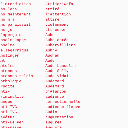
d’interdiction
Attijariwafa
ans lors
attiré
ans maintenant
l’attention
ans n’a
attirer
ans paraissait
violemment
ans,je
attrouper
m’aperçois
Aube
Anselm Jappe
Aube dorée
Anselme
Aubervilliers
Bellegarrigue
Aubry
Anslinger
Auchan
Ant
Aude
Antelme
Aude Lancelin
antennes
Aude Selly
antennes relais
Aude Vidal
anthologie
Audemard
érudite
Audemard
anti-
d’Alançon
criminalité
audience
manque
correctionnelle
anti-IVG
audience fleuve
anti-IVG
Audin
revêtus
augmentation
anti-Le Pen
augures
anti-passe
Auguste