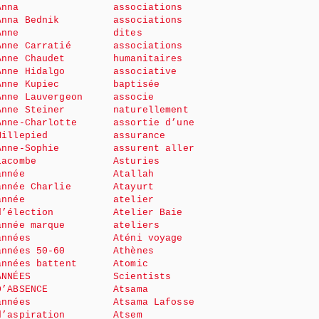
Anna
associations
Anna Bednik
associations
Anne
dites
Anne Carratié
associations
Anne Chaudet
humanitaires
Anne Hidalgo
associative
Anne Kupiec
baptisée
Anne Lauvergeon
associe
Anne Steiner
naturellement
Anne-Charlotte
assortie d’une
Millepied
assurance
Anne-Sophie
assurent aller
Lacombe
Asturies
année
Atallah
année Charlie
Atayurt
année
atelier
d’élection
Atelier Baie
année marque
ateliers
années
Aténi voyage
années 50-60
Athènes
années battent
Atomic
ANNÉES
Scientists
D’ABSENCE
Atsama
années
Atsama Lafosse
d’aspiration
Atsem