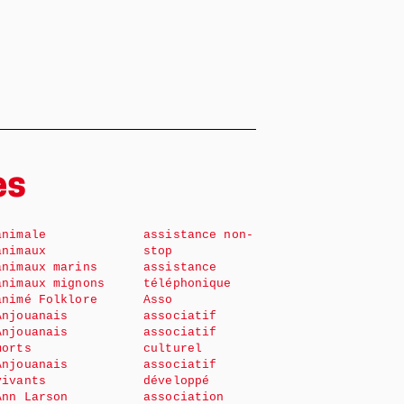
es
animale
assistance non-
animaux
stop
animaux marins
assistance
animaux mignons
téléphonique
animé Folklore
Asso
Anjouanais
associatif
Anjouanais
associatif
morts
culturel
Anjouanais
associatif
vivants
développé
Ann Larson
association