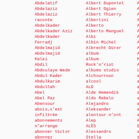
Abdelatif
Albert Dupontel
Abdelaziz
Albert Ogien
Abdelaziz
Albert Thierry
raconte
Albertini
Abdelkader
Alberto
Abdelkader Aziz
Alberto Manguel
Abdelkader
Albi
Ferradj
Albin Michel
Abdelmajid
Albrecht Dürer
Abdelmajid
album
Kalai
album
Abdil
Rock’n’riot
Abdoulaye Wade
albums studio
Abdul Kader
Alchourroun
Abdulkarim
alcool
Abdullah
ALD
Abel
Alde Hemendik
Abel Paz
Aldo Rebelo
Abensour
Alejandro
abois,s’est
Aleksander
infiltrée
alentour n’ont
abonnements
Alep
n’arrange
ALÈS
abonner Victor
Alessandro
abonnez
Stella