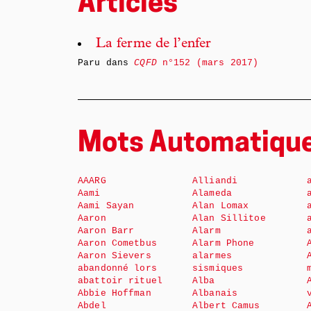
Articles
La ferme de l’enfer
Paru dans
CQFD
n°152 (mars 2017)
Mots Automatiqu
AAARG
Alliandi
Aami
Alameda
Aami Sayan
Alan Lomax
Aaron
Alan Sillitoe
Aaron Barr
Alarm
Aaron Cometbus
Alarm Phone
Aaron Sievers
alarmes
abandonné lors
sismiques
abattoir rituel
Alba
Abbie Hoffman
Albanais
Abdel
Albert Camus