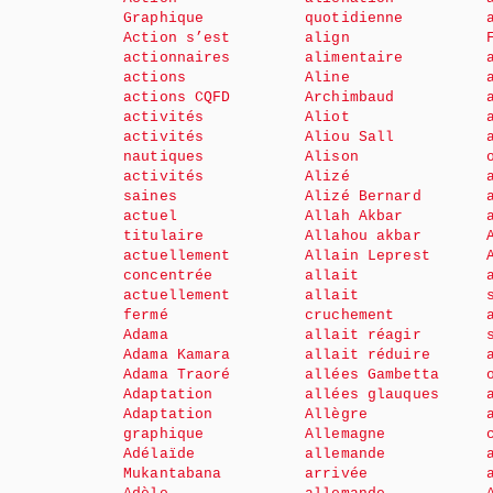
Graphique
quotidienne
Action s’est
align
actionnaires
alimentaire
actions
Aline
actions CQFD
Archimbaud
activités
Aliot
activités
Aliou Sall
nautiques
Alison
activités
Alizé
saines
Alizé Bernard
actuel
Allah Akbar
titulaire
Allahou akbar
actuellement
Allain Leprest
concentrée
allait
actuellement
allait
fermé
cruchement
Adama
allait réagir
Adama Kamara
allait réduire
Adama Traoré
allées Gambetta
Adaptation
allées glauques
Adaptation
Allègre
graphique
Allemagne
Adélaïde
allemande
Mukantabana
arrivée