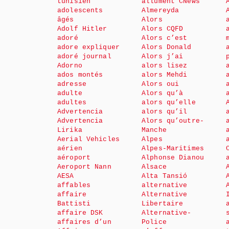
tunisien
allument CNews
adolescents
Almereyda
âgés
Alors
Adolf Hitler
Alors CQFD
adoré
Alors c’est
adore expliquer
Alors Donald
adoré journal
Alors j’ai
Adorno
alors lisez
ados montés
alors Mehdi
adresse
Alors oui
adulte
Alors qu’à
adultes
alors qu’elle
Advertencia
alors qu’il
Advertencia
Alors qu’outre-
Lirika
Manche
Aerial Vehicles
Alpes
aérien
Alpes-Maritimes
aéroport
Alphonse Dianou
Aeroport Nann
Alsace
AESA
Alta Tansió
affables
alternative
affaire
Alternative
Battisti
Libertaire
affaire DSK
Alternative-
affaires d’un
Police