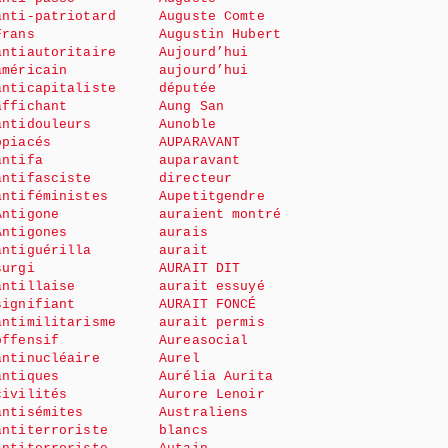
anti-patriotard
Auguste Comte
Frans
Augustin Hubert
antiautoritaire
Aujourd’hui
américain
aujourd’hui
anticapitaliste
députée
affichant
Aung San
antidouleurs
Aunoble
opiacés
AUPARAVANT
antifa
auparavant
antifasciste
directeur
antiféministes
Aupetitgendre
Antigone
auraient montré
Antigones
aurais
antiguérilla
aurait
surgi
AURAIT DIT
antillaise
aurait essuyé
signifiant
AURAIT FONCÉ
antimilitarisme
aurait permis
offensif
Aureasocial
antinucléaire
Aurel
antiques
Aurélia Aurita
civilités
Aurore Lenoir
antisémites
Australiens
antiterroriste
blancs