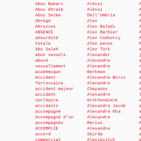
Abou Bakari
Alèssi
Abou Ghraib
Alèssi
Abou Selma
Dell’Umbria
Abrégé
Alex
Abruzzes
Alex Baladi
ABSENCE
Alex Barbier
absurdité
Alex Cadourcy
totale
Alex pense
Abu Saleh
Alex Türk
abus sexuels
Alexander
abusé
Alexandre
sexuellement
Alexandre
académique
Berkman
Accident
Alexandre Boris
ferroviaire
Alexandre
accident majeur
Chayanov
accident
Alexandre
nucléaire
Grothendieck
accidents
Alexandre Jacob
accompagné
Alexandre Kha
Accompagné d’un
Alexandre
accompagnés
Marius
ACCOMPLIE
Alexandre
accord
Skirda
commercial
Alexievitch