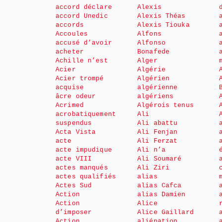
accord déclare
Alexis
accord Unedic
Alexis Théas
accords
Alexis Tiouka
Accoules
Alfons
accusé d’avoir
Alfonso
acheter
Bonafede
Achille n’est
Alger
Acier
Algérie
Acier trompé
Algérien
acquise
algérienne
âcre odeur
algériens
Acrimed
Algérois tenus
acrobatiquement
Ali
suspendus
Ali abattu
Acta Vista
Ali Fenjan
acte
Ali Ferzat
acte impudique
Ali n’a
acte VIII
Ali Soumaré
actes manqués
Ali Ziri
actes qualifiés
alias
Actes Sud
alias Cafca
Action
alias Damien
Action
Alice
d’imposer
Alice Gaillard
Action
aliénation