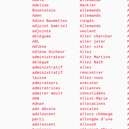
Adèle
allemande
Adeline
Heckler
Rosenstein
allemands
Aden
allemands
Adieu Baumettes
rongés
adjoint Gabriel
Allemands
adjointe
veulent
déléguée
Aller chercher
ADL
aller jeter
Adlène
aller vite
Adlène Hicheur
Allez
administrateur
Allez Martine
délégué
Allez Nath
administratif
allez
administratif
rencontrer
laisse
Allez-vous
admirateurs
exécuter
admiratrices
alliances
admirer moult
consolidées
ADN
Alliot-Marie
Adnan
allocations
ado dévale
sociales
adolescent
allocs chômage
parti
allongée d’une
adolescent
Alloush