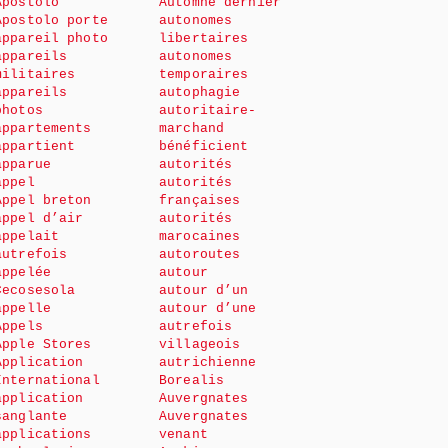
Apostolo
Automne dernier
Apostolo porte
autonomes
appareil photo
libertaires
appareils
autonomes
militaires
temporaires
appareils
autophagie
photos
autoritaire-
appartements
marchand
appartient
bénéficient
apparue
autorités
appel
autorités
Appel breton
françaises
appel d’air
autorités
appelait
marocaines
autrefois
autoroutes
appelée
autour
Cecosesola
autour d’un
appelle
autour d’une
Appels
autrefois
Apple Stores
villageois
Application
autrichienne
International
Borealis
application
Auvergnates
sanglante
Auvergnates
applications
venant