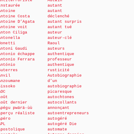
Antiterroriste
Autain
instaurée
autant
Antoine
autant
Antoine Costa
déclenché
Antoine D’Agata
autant surpris
Antoine voit
autant tué
Anton Ciliga
auteur
Antonella
auteur-clé
Monetti
Raoul
Antoni Gaudi
auteurs
Antonio échappe
authentique
Antonio Ferrara
professeur
António
authentique
Guterres
rusticité
Anvil
Autobiographie
Anzoumane
d’un
Sissoko
autobiographie
AOC
picaresque
août
autochtones
août dernier
autocollants
Apégu pwärä-ùù
annonçant
aperçu réaliste
autoentrepreneurs
Apéro
autogéré
APL
autogéré Die
apostolique
automate