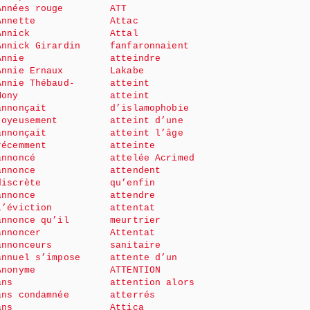
Années rouge
ATT
Annette
Attac
Annick
Attal
Annick Girardin
fanfaronnaient
Annie
atteindre
Annie Ernaux
Lakabe
Annie Thébaud-
atteint
Mony
atteint
annonçait
d’islamophobie
joyeusement
atteint d’une
annonçait
atteint l’âge
récemment
atteinte
annoncé
attelée Acrimed
annonce
attendent
discrète
qu’enfin
annonce
attendre
l’éviction
attentat
annonce qu’il
meurtrier
annoncer
Attentat
annonceurs
sanitaire
annuel s’impose
attente d’un
Anonyme
ATTENTION
ans
attention alors
ans condamnée
atterrés
ans
Attica