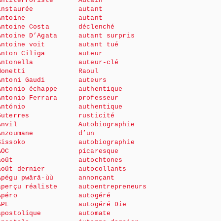
Antiterroriste
Autain
instaurée
autant
Antoine
autant
Antoine Costa
déclenché
Antoine D’Agata
autant surpris
Antoine voit
autant tué
Anton Ciliga
auteur
Antonella
auteur-clé
Monetti
Raoul
Antoni Gaudi
auteurs
Antonio échappe
authentique
Antonio Ferrara
professeur
António
authentique
Guterres
rusticité
Anvil
Autobiographie
Anzoumane
d’un
Sissoko
autobiographie
AOC
picaresque
août
autochtones
août dernier
autocollants
Apégu pwärä-ùù
annonçant
aperçu réaliste
autoentrepreneurs
Apéro
autogéré
APL
autogéré Die
apostolique
automate