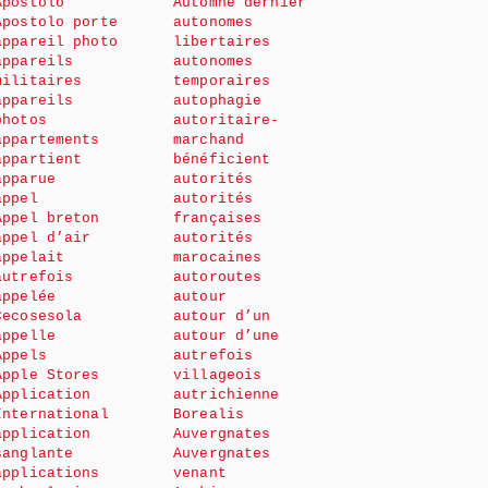
Apostolo
Automne dernier
Apostolo porte
autonomes
appareil photo
libertaires
appareils
autonomes
militaires
temporaires
appareils
autophagie
photos
autoritaire-
appartements
marchand
appartient
bénéficient
apparue
autorités
appel
autorités
Appel breton
françaises
appel d’air
autorités
appelait
marocaines
autrefois
autoroutes
appelée
autour
Cecosesola
autour d’un
appelle
autour d’une
Appels
autrefois
Apple Stores
villageois
Application
autrichienne
International
Borealis
application
Auvergnates
sanglante
Auvergnates
applications
venant