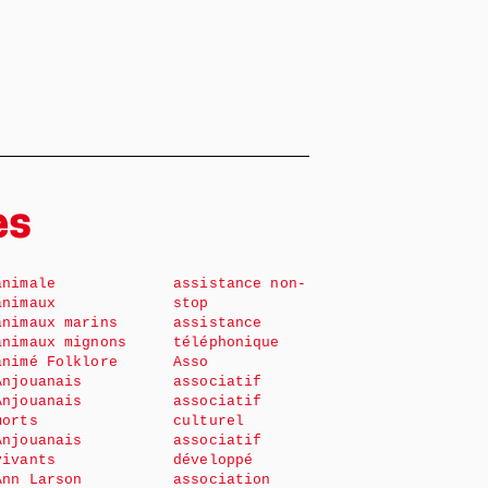
es
animale
assistance non-
animaux
stop
animaux marins
assistance
animaux mignons
téléphonique
animé Folklore
Asso
Anjouanais
associatif
Anjouanais
associatif
morts
culturel
Anjouanais
associatif
vivants
développé
Ann Larson
association