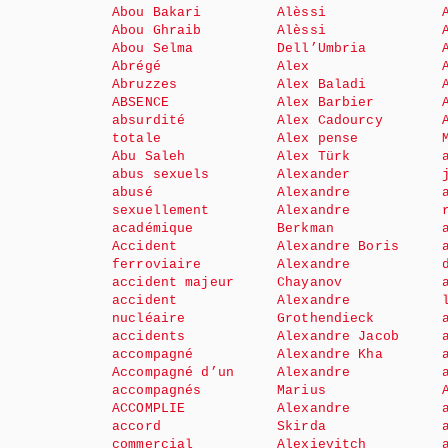
Abou Bakari
Alèssi
Abou Ghraib
Alèssi
Abou Selma
Dell’Umbria
Abrégé
Alex
Abruzzes
Alex Baladi
ABSENCE
Alex Barbier
absurdité
Alex Cadourcy
totale
Alex pense
Abu Saleh
Alex Türk
abus sexuels
Alexander
abusé
Alexandre
sexuellement
Alexandre
académique
Berkman
Accident
Alexandre Boris
ferroviaire
Alexandre
accident majeur
Chayanov
accident
Alexandre
nucléaire
Grothendieck
accidents
Alexandre Jacob
accompagné
Alexandre Kha
Accompagné d’un
Alexandre
accompagnés
Marius
ACCOMPLIE
Alexandre
accord
Skirda
commercial
Alexievitch