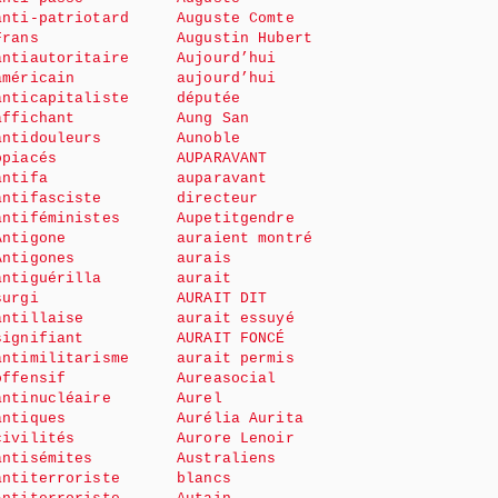
anti-patriotard
Auguste Comte
Frans
Augustin Hubert
antiautoritaire
Aujourd’hui
américain
aujourd’hui
anticapitaliste
députée
affichant
Aung San
antidouleurs
Aunoble
opiacés
AUPARAVANT
antifa
auparavant
antifasciste
directeur
antiféministes
Aupetitgendre
Antigone
auraient montré
Antigones
aurais
antiguérilla
aurait
surgi
AURAIT DIT
antillaise
aurait essuyé
signifiant
AURAIT FONCÉ
antimilitarisme
aurait permis
offensif
Aureasocial
antinucléaire
Aurel
antiques
Aurélia Aurita
civilités
Aurore Lenoir
antisémites
Australiens
antiterroriste
blancs