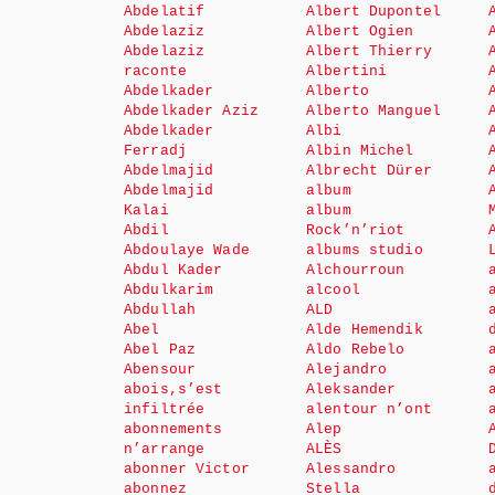
Abdelatif
Albert Dupontel
Abdelaziz
Albert Ogien
Abdelaziz
Albert Thierry
raconte
Albertini
Abdelkader
Alberto
Abdelkader Aziz
Alberto Manguel
Abdelkader
Albi
Ferradj
Albin Michel
Abdelmajid
Albrecht Dürer
Abdelmajid
album
Kalai
album
Abdil
Rock’n’riot
Abdoulaye Wade
albums studio
Abdul Kader
Alchourroun
Abdulkarim
alcool
Abdullah
ALD
Abel
Alde Hemendik
Abel Paz
Aldo Rebelo
Abensour
Alejandro
abois,s’est
Aleksander
infiltrée
alentour n’ont
abonnements
Alep
n’arrange
ALÈS
abonner Victor
Alessandro
abonnez
Stella