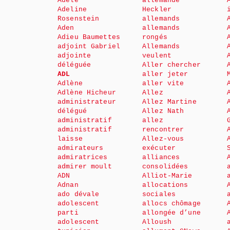
Adèle
allemande
Adeline
Heckler
Rosenstein
allemands
Aden
allemands
Adieu Baumettes
rongés
adjoint Gabriel
Allemands
adjointe
veulent
déléguée
Aller chercher
ADL
aller jeter
Adlène
aller vite
Adlène Hicheur
Allez
administrateur
Allez Martine
délégué
Allez Nath
administratif
allez
administratif
rencontrer
laisse
Allez-vous
admirateurs
exécuter
admiratrices
alliances
admirer moult
consolidées
ADN
Alliot-Marie
Adnan
allocations
ado dévale
sociales
adolescent
allocs chômage
parti
allongée d’une
adolescent
Alloush