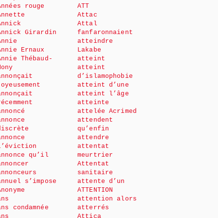
Années rouge
ATT
Annette
Attac
Annick
Attal
Annick Girardin
fanfaronnaient
Annie
atteindre
Annie Ernaux
Lakabe
Annie Thébaud-
atteint
Mony
atteint
annonçait
d’islamophobie
joyeusement
atteint d’une
annonçait
atteint l’âge
récemment
atteinte
annoncé
attelée Acrimed
annonce
attendent
discrète
qu’enfin
annonce
attendre
l’éviction
attentat
annonce qu’il
meurtrier
annoncer
Attentat
annonceurs
sanitaire
annuel s’impose
attente d’un
Anonyme
ATTENTION
ans
attention alors
ans condamnée
atterrés
ans
Attica