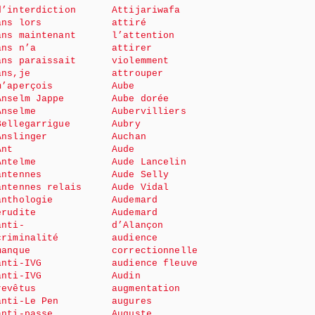
d’interdiction
Attijariwafa
ans lors
attiré
ans maintenant
l’attention
ans n’a
attirer
ans paraissait
violemment
ans,je
attrouper
m’aperçois
Aube
Anselm Jappe
Aube dorée
Anselme
Aubervilliers
Bellegarrigue
Aubry
Anslinger
Auchan
Ant
Aude
Antelme
Aude Lancelin
antennes
Aude Selly
antennes relais
Aude Vidal
anthologie
Audemard
érudite
Audemard
anti-
d’Alançon
criminalité
audience
manque
correctionnelle
anti-IVG
audience fleuve
anti-IVG
Audin
revêtus
augmentation
anti-Le Pen
augures
anti-passe
Auguste