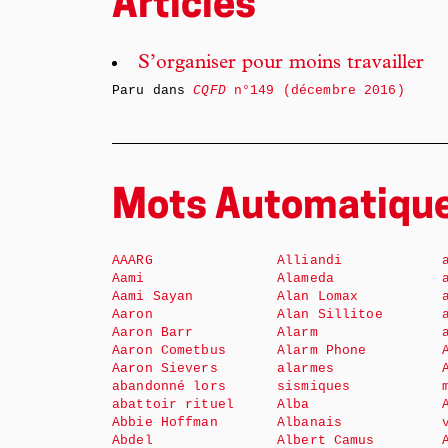
Articles
S’organiser pour moins travailler
Paru dans
CQFD
n°149 (décembre 2016)
Mots Automatiqu
AAARG
Alliandi
Aami
Alameda
Aami Sayan
Alan Lomax
Aaron
Alan Sillitoe
Aaron Barr
Alarm
Aaron Cometbus
Alarm Phone
Aaron Sievers
alarmes
abandonné lors
sismiques
abattoir rituel
Alba
Abbie Hoffman
Albanais
Abdel
Albert Camus