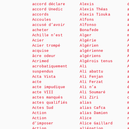
accord déclare
Alexis
accord Unedic
Alexis Théas
accords
Alexis Tiouka
Accoules
Alfons
accusé d’avoir
Alfonso
acheter
Bonafede
Achille n’est
Alger
Acier
Algérie
Acier trompé
Algérien
acquise
algérienne
âcre odeur
algériens
Acrimed
Algérois tenus
acrobatiquement
Ali
suspendus
Ali abattu
Acta Vista
Ali Fenjan
acte
Ali Ferzat
acte impudique
Ali n’a
acte VIII
Ali Soumaré
actes manqués
Ali Ziri
actes qualifiés
alias
Actes Sud
alias Cafca
Action
alias Damien
Action
Alice
d’imposer
Alice Gaillard
Action
aliénation