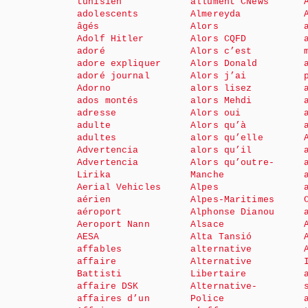
tunisien
allument CNews
adolescents
Almereyda
âgés
Alors
Adolf Hitler
Alors CQFD
adoré
Alors c’est
adore expliquer
Alors Donald
adoré journal
Alors j’ai
Adorno
alors lisez
ados montés
alors Mehdi
adresse
Alors oui
adulte
Alors qu’à
adultes
alors qu’elle
Advertencia
alors qu’il
Advertencia
Alors qu’outre-
Lirika
Manche
Aerial Vehicles
Alpes
aérien
Alpes-Maritimes
aéroport
Alphonse Dianou
Aeroport Nann
Alsace
AESA
Alta Tansió
affables
alternative
affaire
Alternative
Battisti
Libertaire
affaire DSK
Alternative-
affaires d’un
Police