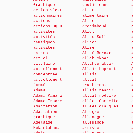
Graphique
quotidienne
Action s’est
align
actionnaires
alimentaire
actions
Aline
actions CQFD
Archimbaud
activités
Aliot
activités
Aliou Sall
nautiques
Alison
activités
Alizé
saines
Alizé Bernard
actuel
Allah Akbar
titulaire
Allahou akbar
actuellement
Allain Leprest
concentrée
allait
actuellement
allait
fermé
cruchement
Adama
allait réagir
Adama Kamara
allait réduire
Adama Traoré
allées Gambetta
Adaptation
allées glauques
Adaptation
Allègre
graphique
Allemagne
Adélaïde
allemande
Mukantabana
arrivée