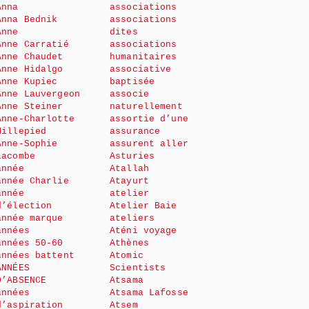
Anna
associations
Anna Bednik
associations
Anne
dites
Anne Carratié
associations
Anne Chaudet
humanitaires
Anne Hidalgo
associative
Anne Kupiec
baptisée
Anne Lauvergeon
associe
Anne Steiner
naturellement
Anne-Charlotte
assortie d’une
Millepied
assurance
Anne-Sophie
assurent aller
Lacombe
Asturies
année
Atallah
année Charlie
Atayurt
année
atelier
d’élection
Atelier Baie
année marque
ateliers
années
Aténi voyage
années 50-60
Athènes
années battent
Atomic
ANNÉES
Scientists
D’ABSENCE
Atsama
années
Atsama Lafosse
d’aspiration
Atsem