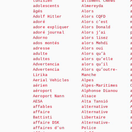
tunisien
allument CNews
adolescents
Almereyda
âgés
Alors
Adolf Hitler
Alors CQFD
adoré
Alors c’est
adore expliquer
Alors Donald
adoré journal
Alors j’ai
Adorno
alors lisez
ados montés
alors Mehdi
adresse
Alors oui
adulte
Alors qu’à
adultes
alors qu’elle
Advertencia
alors qu’il
Advertencia
Alors qu’outre-
Lirika
Manche
Aerial Vehicles
Alpes
aérien
Alpes-Maritimes
aéroport
Alphonse Dianou
Aeroport Nann
Alsace
AESA
Alta Tansió
affables
alternative
affaire
Alternative
Battisti
Libertaire
affaire DSK
Alternative-
affaires d’un
Police