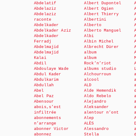
Abdelatif
Albert Dupontel
Abdelaziz
Albert Ogien
Abdelaziz
Albert Thierry
raconte
Albertini
Abdelkader
Alberto
Abdelkader Aziz
Alberto Manguel
Abdelkader
Albi
Ferradj
Albin Michel
Abdelmajid
Albrecht Dürer
Abdelmajid
album
Kalai
album
Abdil
Rock’n’riot
Abdoulaye Wade
albums studio
Abdul Kader
Alchourroun
Abdulkarim
alcool
Abdullah
ALD
Abel
Alde Hemendik
Abel Paz
Aldo Rebelo
Abensour
Alejandro
abois,s’est
Aleksander
infiltrée
alentour n’ont
abonnements
Alep
n’arrange
ALÈS
abonner Victor
Alessandro
abonnez
Stella