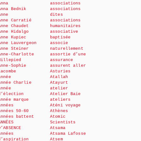
Anna
associations
Anna Bednik
associations
Anne
dites
Anne Carratié
associations
Anne Chaudet
humanitaires
Anne Hidalgo
associative
Anne Kupiec
baptisée
Anne Lauvergeon
associe
Anne Steiner
naturellement
Anne-Charlotte
assortie d’une
Millepied
assurance
Anne-Sophie
assurent aller
Lacombe
Asturies
année
Atallah
année Charlie
Atayurt
année
atelier
d’élection
Atelier Baie
année marque
ateliers
années
Aténi voyage
années 50-60
Athènes
années battent
Atomic
ANNÉES
Scientists
D’ABSENCE
Atsama
années
Atsama Lafosse
d’aspiration
Atsem