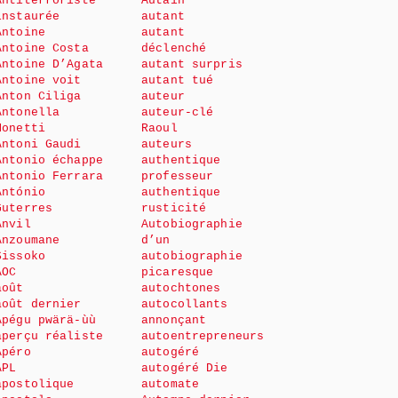
Antiterroriste
Autain
instaurée
autant
Antoine
autant
Antoine Costa
déclenché
Antoine D’Agata
autant surpris
Antoine voit
autant tué
Anton Ciliga
auteur
Antonella
auteur-clé
Monetti
Raoul
Antoni Gaudi
auteurs
Antonio échappe
authentique
Antonio Ferrara
professeur
António
authentique
Guterres
rusticité
Anvil
Autobiographie
Anzoumane
d’un
Sissoko
autobiographie
AOC
picaresque
août
autochtones
août dernier
autocollants
Apégu pwärä-ùù
annonçant
aperçu réaliste
autoentrepreneurs
Apéro
autogéré
APL
autogéré Die
apostolique
automate