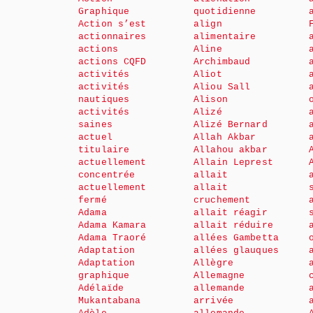
Graphique
quotidienne
Action s’est
align
actionnaires
alimentaire
actions
Aline
actions CQFD
Archimbaud
activités
Aliot
activités
Aliou Sall
nautiques
Alison
activités
Alizé
saines
Alizé Bernard
actuel
Allah Akbar
titulaire
Allahou akbar
actuellement
Allain Leprest
concentrée
allait
actuellement
allait
fermé
cruchement
Adama
allait réagir
Adama Kamara
allait réduire
Adama Traoré
allées Gambetta
Adaptation
allées glauques
Adaptation
Allègre
graphique
Allemagne
Adélaïde
allemande
Mukantabana
arrivée