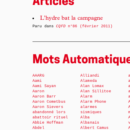
Articles
L’hydre bat la campagne
Paru dans
CQFD
n°86 (février 2011)
Mots Automatiqu
AAARG
Alliandi
Aami
Alameda
Aami Sayan
Alan Lomax
Aaron
Alan Sillitoe
Aaron Barr
Alarm
Aaron Cometbus
Alarm Phone
Aaron Sievers
alarmes
abandonné lors
sismiques
abattoir rituel
Alba
Abbie Hoffman
Albanais
Abdel
Albert Camus