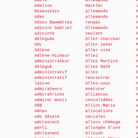
Adèle
allemande
Adeline
Heckler
Rosenstein
allemands
Aden
allemands
Adieu Baumettes
rongés
adjoint Gabriel
Allemands
adjointe
veulent
déléguée
Aller chercher
ADL
aller jeter
Adlène
aller vite
Adlène Hicheur
Allez
administrateur
Allez Martine
délégué
Allez Nath
administratif
allez
administratif
rencontrer
laisse
Allez-vous
admirateurs
exécuter
admiratrices
alliances
admirer moult
consolidées
ADN
Alliot-Marie
Adnan
allocations
ado dévale
sociales
adolescent
allocs chômage
parti
allongée d’une
adolescent
Alloush