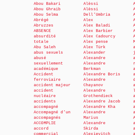
Abou Bakari
Alèssi
Abou Ghraib
Alèssi
Abou Selma
Dell’Umbria
Abrégé
Alex
Abruzzes
Alex Baladi
ABSENCE
Alex Barbier
absurdité
Alex Cadourcy
totale
Alex pense
Abu Saleh
Alex Türk
abus sexuels
Alexander
abusé
Alexandre
sexuellement
Alexandre
académique
Berkman
Accident
Alexandre Boris
ferroviaire
Alexandre
accident majeur
Chayanov
accident
Alexandre
nucléaire
Grothendieck
accidents
Alexandre Jacob
accompagné
Alexandre Kha
Accompagné d’un
Alexandre
accompagnés
Marius
ACCOMPLIE
Alexandre
accord
Skirda
commercial
Alexievitch