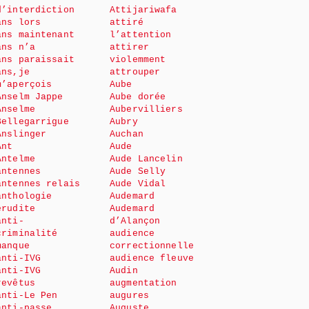
d’interdiction
Attijariwafa
ans lors
attiré
ans maintenant
l’attention
ans n’a
attirer
ans paraissait
violemment
ans,je
attrouper
m’aperçois
Aube
Anselm Jappe
Aube dorée
Anselme
Aubervilliers
Bellegarrigue
Aubry
Anslinger
Auchan
Ant
Aude
Antelme
Aude Lancelin
antennes
Aude Selly
antennes relais
Aude Vidal
anthologie
Audemard
érudite
Audemard
anti-
d’Alançon
criminalité
audience
manque
correctionnelle
anti-IVG
audience fleuve
anti-IVG
Audin
revêtus
augmentation
anti-Le Pen
augures
anti-passe
Auguste