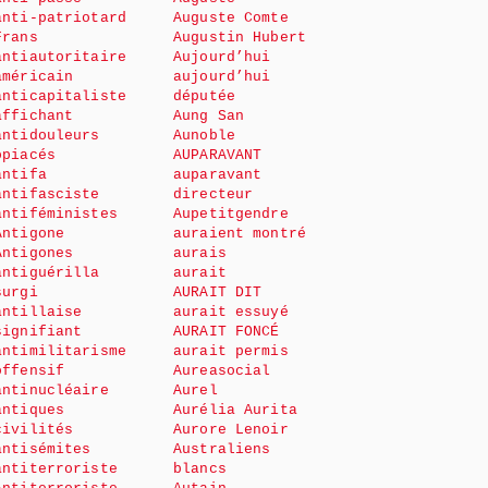
anti-patriotard
Auguste Comte
Frans
Augustin Hubert
antiautoritaire
Aujourd’hui
américain
aujourd’hui
anticapitaliste
députée
affichant
Aung San
antidouleurs
Aunoble
opiacés
AUPARAVANT
antifa
auparavant
antifasciste
directeur
antiféministes
Aupetitgendre
Antigone
auraient montré
Antigones
aurais
antiguérilla
aurait
surgi
AURAIT DIT
antillaise
aurait essuyé
signifiant
AURAIT FONCÉ
antimilitarisme
aurait permis
offensif
Aureasocial
antinucléaire
Aurel
antiques
Aurélia Aurita
civilités
Aurore Lenoir
antisémites
Australiens
antiterroriste
blancs