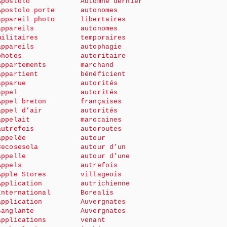
Apostolo
Automne dernier
Apostolo porte
autonomes
appareil photo
libertaires
appareils
autonomes
militaires
temporaires
appareils
autophagie
photos
autoritaire-
appartements
marchand
appartient
bénéficient
apparue
autorités
appel
autorités
Appel breton
françaises
appel d’air
autorités
appelait
marocaines
autrefois
autoroutes
appelée
autour
Cecosesola
autour d’un
appelle
autour d’une
Appels
autrefois
Apple Stores
villageois
Application
autrichienne
International
Borealis
application
Auvergnates
sanglante
Auvergnates
applications
venant