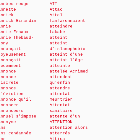
Années rouge
ATT
Annette
Attac
Annick
Attal
Annick Girardin
fanfaronnaient
Annie
atteindre
Annie Ernaux
Lakabe
Annie Thébaud-
atteint
Mony
atteint
annonçait
d’islamophobie
joyeusement
atteint d’une
annonçait
atteint l’âge
récemment
atteinte
annoncé
attelée Acrimed
annonce
attendent
discrète
qu’enfin
annonce
attendre
l’éviction
attentat
annonce qu’il
meurtrier
annoncer
Attentat
annonceurs
sanitaire
annuel s’impose
attente d’un
Anonyme
ATTENTION
ans
attention alors
ans condamnée
atterrés
ans
Attica