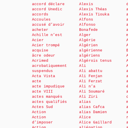
accord déclare
Alexis
accord Unedic
Alexis Théas
accords
Alexis Tiouka
Accoules
Alfons
accusé d’avoir
Alfonso
acheter
Bonafede
Achille n’est
Alger
Acier
Algérie
Acier trompé
Algérien
acquise
algérienne
âcre odeur
algériens
Acrimed
Algérois tenus
acrobatiquement
Ali
suspendus
Ali abattu
Acta Vista
Ali Fenjan
acte
Ali Ferzat
acte impudique
Ali n’a
acte VIII
Ali Soumaré
actes manqués
Ali Ziri
actes qualifiés
alias
Actes Sud
alias Cafca
Action
alias Damien
Action
Alice
d’imposer
Alice Gaillard
Action
aliénation