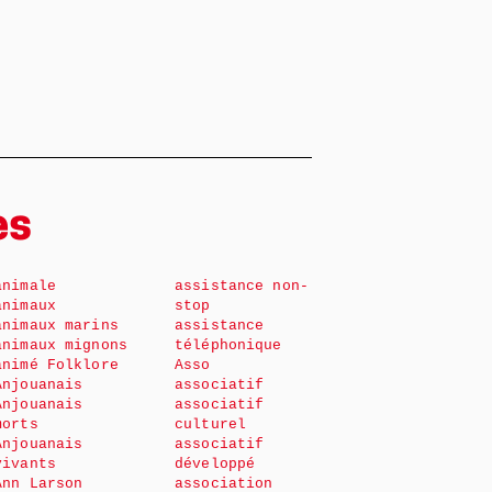
es
animale
assistance non-
animaux
stop
animaux marins
assistance
animaux mignons
téléphonique
animé Folklore
Asso
Anjouanais
associatif
Anjouanais
associatif
morts
culturel
Anjouanais
associatif
vivants
développé
Ann Larson
association