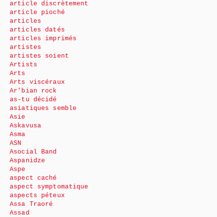
article discrètement
article pioché
articles
articles datés
articles imprimés
artistes
artistes soient
Artists
Arts
Arts viscéraux
Ar’bian rock
as-tu décidé
asiatiques semble
Asie
Askavusa
Asma
ASN
Asocial Band
Aspanidze
Aspe
aspect caché
aspect symptomatique
aspects péteux
Assa Traoré
Assad