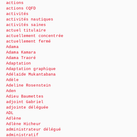
actions
actions CQFD
activités
activités nautiques
activités saines
actuel titulaire
actuellement concentrée
actuellement fermé
Adama
Adama Kamara
Adama Traoré
Adaptation
Adaptation graphique
Adélaïde Mukantabana
Adèle
Adeline Rosenstein
Aden
Adieu Baumettes
adjoint Gabriel
adjointe déléguée
ADL
Adlène
Adlène Hicheur
administrateur délégué
administratif