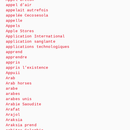
appel d’air
appelait autrefois
appelée Cecosesola
appelle
Appels
Apple Stores
Application International
application sanglante
applications technologiques
apprend
apprendre
appris
appris l’existence
Appuii
Arab
Arab horses
arabe
arabes
arabes unis
Arabie Saoudite
Arafat
Arajol
Araksia
Araksia prend