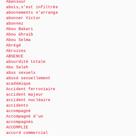
Abensour
abois,s’est infiltrée
abonnements n’arrange
abonner Victor
abonnez
Abou Bakari
Abou Ghraib
Abou Selma
Abrégé
Abruzzes
ABSENCE
absurdité totale
Abu Saleh
abus sexuels
abusé sexuellement
académique
Accident ferroviaire
accident majeur
accident nucléaire
accidents
accompagné
Accompagné d’un
accompagnés
ACCOMPLIE
accord commercial