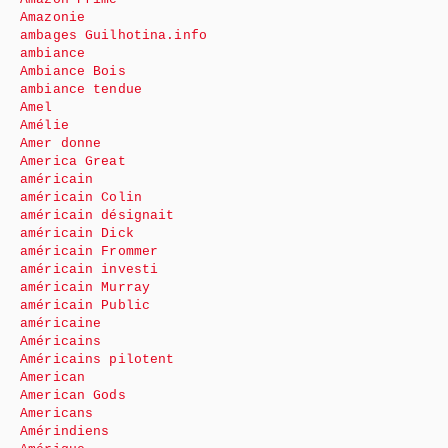
Amazonie
ambages Guilhotina.info
ambiance
Ambiance Bois
ambiance tendue
Amel
Amélie
Amer donne
America Great
américain
américain Colin
américain désignait
américain Dick
américain Frommer
américain investi
américain Murray
américain Public
américaine
Américains
Américains pilotent
American
American Gods
Americans
Amérindiens