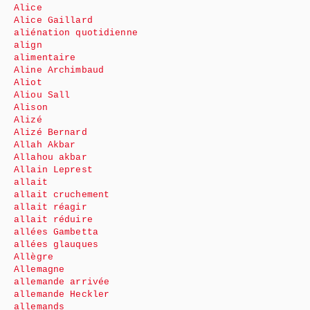
Alice
Alice Gaillard
aliénation quotidienne
align
alimentaire
Aline Archimbaud
Aliot
Aliou Sall
Alison
Alizé
Alizé Bernard
Allah Akbar
Allahou akbar
Allain Leprest
allait
allait cruchement
allait réagir
allait réduire
allées Gambetta
allées glauques
Allègre
Allemagne
allemande arrivée
allemande Heckler
allemands