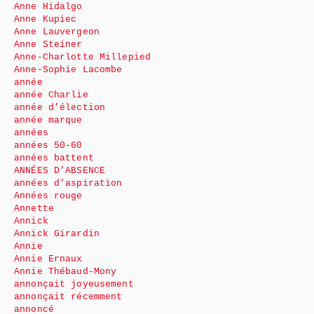
Anne Hidalgo
Anne Kupiec
Anne Lauvergeon
Anne Steiner
Anne-Charlotte Millepied
Anne-Sophie Lacombe
année
année Charlie
année d’élection
année marque
années
années 50-60
années battent
ANNÉES D’ABSENCE
années d’aspiration
Années rouge
Annette
Annick
Annick Girardin
Annie
Annie Ernaux
Annie Thébaud-Mony
annonçait joyeusement
annonçait récemment
annoncé