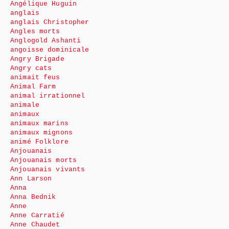
Angélique Huguin
anglais
anglais Christopher
Angles morts
Anglogold Ashanti
angoisse dominicale
Angry Brigade
Angry cats
animait feus
Animal Farm
animal irrationnel
animale
animaux
animaux marins
animaux mignons
animé Folklore
Anjouanais
Anjouanais morts
Anjouanais vivants
Ann Larson
Anna
Anna Bednik
Anne
Anne Carratié
Anne Chaudet