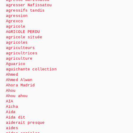
agresser Nafissatou
agressifs tandis
agression
Agrexco
agricole
AGRICOLE PERDU
agricole située
agricoles
agriculteurs
agricultrices
agriculture
Aguarico
aguichante collection
Ahmed
Ahmed Alwan
Ahora Madrid
Ahou
Ahou ahou
AIA
Aïcha
Aida
Aida dit
aiderait presque
aides