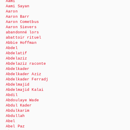
Aami
Aami Sayan
Aaron
Aaron Barr
Aaron Cometbus
Aaron Sievers
abandonné lors
abattoir rituel
Abbie Hoffman
Abdel
Abdelatif
Abdelaziz
Abdelaziz raconte
Abdelkader
Abdelkader Aziz
Abdelkader Ferradj
Abdelmajid
Abdelmajid Kalai
Abdil
Abdoulaye Wade
Abdul Kader
Abdulkarim
Abdullah
Abel
Abel Paz