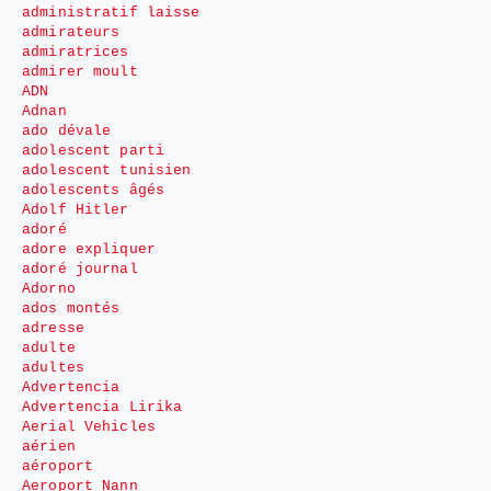
administratif laisse
admirateurs
admiratrices
admirer moult
ADN
Adnan
ado dévale
adolescent parti
adolescent tunisien
adolescents âgés
Adolf Hitler
adoré
adore expliquer
adoré journal
Adorno
ados montés
adresse
adulte
adultes
Advertencia
Advertencia Lirika
Aerial Vehicles
aérien
aéroport
Aeroport Nann