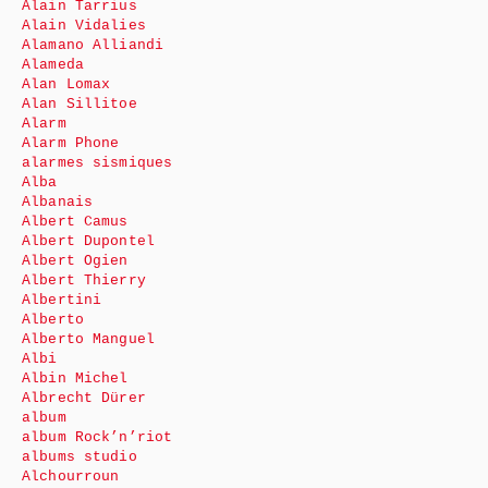
Alain Tarrius
Alain Vidalies
Alamano Alliandi
Alameda
Alan Lomax
Alan Sillitoe
Alarm
Alarm Phone
alarmes sismiques
Alba
Albanais
Albert Camus
Albert Dupontel
Albert Ogien
Albert Thierry
Albertini
Alberto
Alberto Manguel
Albi
Albin Michel
Albrecht Dürer
album
album Rock’n’riot
albums studio
Alchourroun