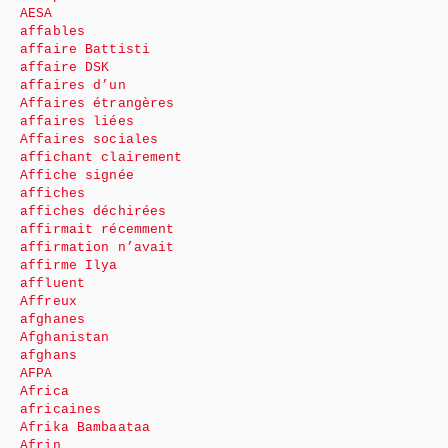
AESA
affables
affaire Battisti
affaire DSK
affaires d’un
Affaires étrangères
affaires liées
Affaires sociales
affichant clairement
Affiche signée
affiches
affiches déchirées
affirmait récemment
affirmation n’avait
affirme Ilya
affluent
Affreux
afghanes
Afghanistan
afghans
AFPA
Africa
africaines
Afrika Bambaataa
Afrin