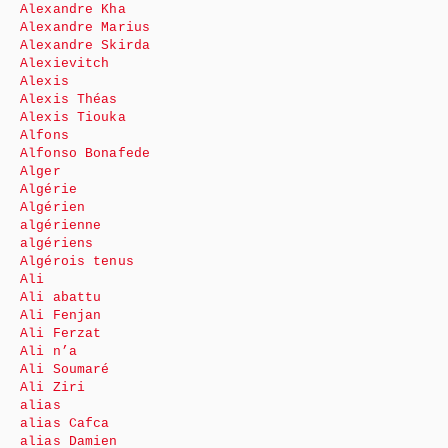
Alexandre Kha
Alexandre Marius
Alexandre Skirda
Alexievitch
Alexis
Alexis Théas
Alexis Tiouka
Alfons
Alfonso Bonafede
Alger
Algérie
Algérien
algérienne
algériens
Algérois tenus
Ali
Ali abattu
Ali Fenjan
Ali Ferzat
Ali n’a
Ali Soumaré
Ali Ziri
alias
alias Cafca
alias Damien