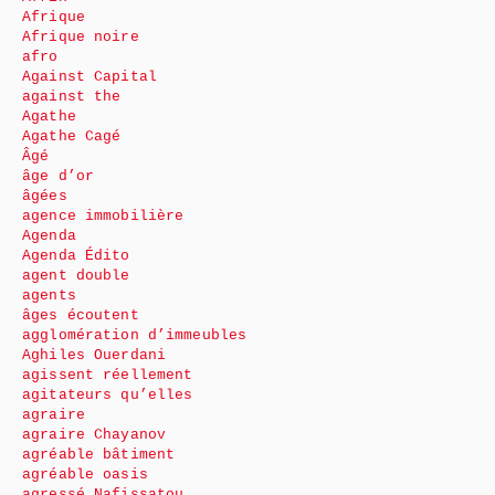
Afrique
Afrique noire
afro
Against Capital
against the
Agathe
Agathe Cagé
Âgé
âge d’or
âgées
agence immobilière
Agenda
Agenda Édito
agent double
agents
âges écoutent
agglomération d’immeubles
Aghiles Ouerdani
agissent réellement
agitateurs qu’elles
agraire
agraire Chayanov
agréable bâtiment
agréable oasis
agressé Nafissatou