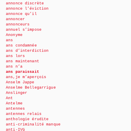
annonce discrète
annonce l’éviction
annonce qu’il
annoncer
annonceurs
annuel s’impose
Anonyme
ans
ans condamnée
ans d’interdiction
ans lors
ans maintenant
ans n’a
ans paraissait
ans,je m’aperçois
Anselm Jappe
Anselme Bellegarrigue
Anslinger
Ant
Antelme
antennes
antennes relais
anthologie érudite
anti-criminalité manque
anti-IVG