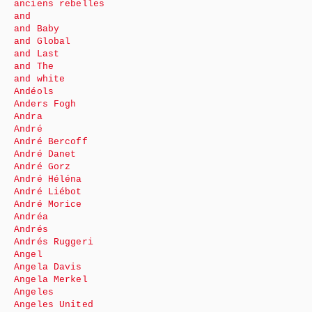
anciens rebelles
and
and Baby
and Global
and Last
and The
and white
Andéols
Anders Fogh
Andra
André
André Bercoff
André Danet
André Gorz
André Héléna
André Liébot
André Morice
Andréa
Andrés
Andrés Ruggeri
Angel
Angela Davis
Angela Merkel
Angeles
Angeles United