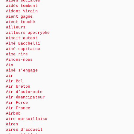
aides sociales
aidés tombent
Aidons Virgin
aient gagné
aient touché
ailleurs
ailleurs apocryphe
aimait autant
Aimé Bacchelli
aimé capitaine
aime rire
Aimons-nous
Ain
aîné s’engage
air
Air Bel
Air breton
Air d’autoroute
Air émancipateur
Air Force
Air France
Airbnb
aire marseillaise
aires
aires d’accueil