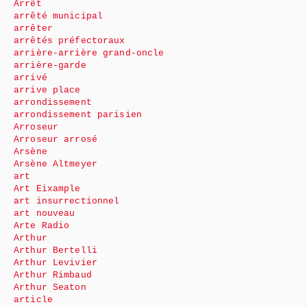
Arrêt
arrêté municipal
arrêter
arrêtés préfectoraux
arrière-arrière grand-oncle
arrière-garde
arrivé
arrive place
arrondissement
arrondissement parisien
Arroseur
Arroseur arrosé
Arsène
Arsène Altmeyer
art
Art Eixample
art insurrectionnel
art nouveau
Arte Radio
Arthur
Arthur Bertelli
Arthur Levivier
Arthur Rimbaud
Arthur Seaton
article