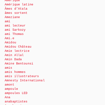
Amérique
Amérique latine
Âmes d’Atala
âmes sortent
Ameziane
ami
ami lecteur
ami Sarkozy
ami Thomas
Ami.e
Amidou
Amidou Château
Amie lectrice
Amin Allal
Amin Dada
Amine Bentounsi
amis
amis hommes
amis illustrateurs
Amnesty International
amont
ampoule
ampoules LED
Ana
anabaptistes