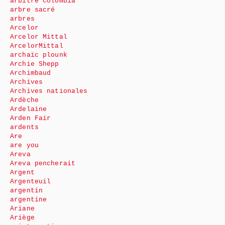
arbitre Colombia
arbre sacré
arbres
Arcelor
Arcelor Mittal
ArcelorMittal
archaïc plounk
Archie Shepp
Archimbaud
Archives
Archives nationales
Ardèche
Ardelaine
Arden Fair
ardents
Are
are you
Areva
Areva pencherait
Argent
Argenteuil
argentin
argentine
Ariane
Ariège