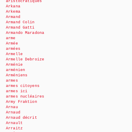
aristocratiques
Arkana
Arkema
Armand
Armand Colin
Armand Gatti
Armando Maradona
arme
Armée
armées
Armelle
Armelle Debroize
Arménie
arménien
Arméniens
armes
armes citoyens
armes ici
armes nucléaires
Army Fraktion
Arnau
Arnaud
Arnaud décrit
Arnault
Arraitz