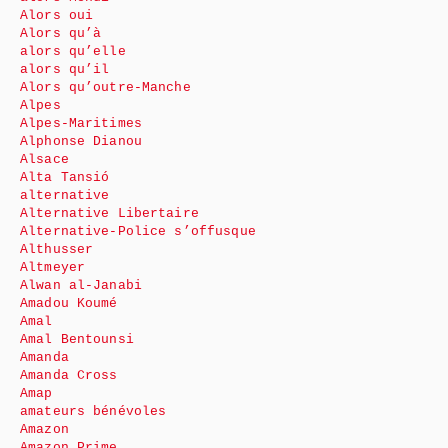
Alors oui
Alors qu’à
alors qu’elle
alors qu’il
Alors qu’outre-Manche
Alpes
Alpes-Maritimes
Alphonse Dianou
Alsace
Alta Tansió
alternative
Alternative Libertaire
Alternative-Police s’offusque
Althusser
Altmeyer
Alwan al-Janabi
Amadou Koumé
Amal
Amal Bentounsi
Amanda
Amanda Cross
Amap
amateurs bénévoles
Amazon
Amazon Prime