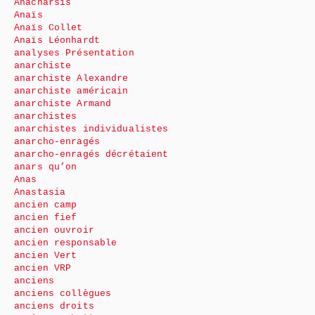
Anacharsis
Anaïs
Anaïs Collet
Anaïs Léonhardt
analyses Présentation
anarchiste
anarchiste Alexandre
anarchiste américain
anarchiste Armand
anarchistes
anarchistes individualistes
anarcho-enragés
anarcho-enragés décrétaient
anars qu’on
Anas
Anastasia
ancien camp
ancien fief
ancien ouvroir
ancien responsable
ancien Vert
ancien VRP
anciens
anciens collègues
anciens droits