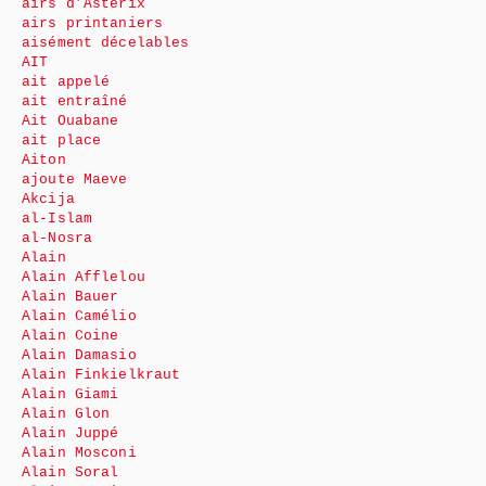
airs d’Astérix
airs printaniers
aisément décelables
AIT
ait appelé
ait entraîné
Ait Ouabane
ait place
Aiton
ajoute Maeve
Akcija
al-Islam
al-Nosra
Alain
Alain Afflelou
Alain Bauer
Alain Camélio
Alain Coine
Alain Damasio
Alain Finkielkraut
Alain Giami
Alain Glon
Alain Juppé
Alain Mosconi
Alain Soral