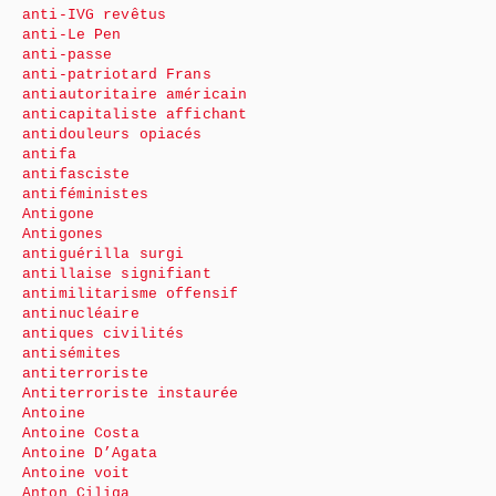
anti-IVG revêtus
anti-Le Pen
anti-passe
anti-patriotard Frans
antiautoritaire américain
anticapitaliste affichant
antidouleurs opiacés
antifa
antifasciste
antiféministes
Antigone
Antigones
antiguérilla surgi
antillaise signifiant
antimilitarisme offensif
antinucléaire
antiques civilités
antisémites
antiterroriste
Antiterroriste instaurée
Antoine
Antoine Costa
Antoine D’Agata
Antoine voit
Anton Ciliga