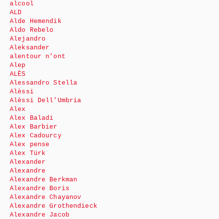
alcool
ALD
Alde Hemendik
Aldo Rebelo
Alejandro
Aleksander
alentour n’ont
Alep
ALÈS
Alessandro Stella
Alèssi
Alèssi Dell’Umbria
Alex
Alex Baladi
Alex Barbier
Alex Cadourcy
Alex pense
Alex Türk
Alexander
Alexandre
Alexandre Berkman
Alexandre Boris
Alexandre Chayanov
Alexandre Grothendieck
Alexandre Jacob