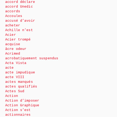
accord déclare
accord Unedic
accords
Accoules
accusé d’avoir
acheter
Achille n’est
Acier
Acier trompé
acquise
âcre odeur
Acrimed
acrobatiquement suspendus
Acta Vista
acte
acte impudique
acte VIII
actes manqués
actes qualifiés
Actes Sud
Action
Action d’imposer
Action Graphique
Action s’est
actionnaires