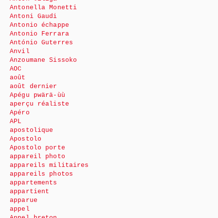
Antonella Monetti
Antoni Gaudi
Antonio échappe
Antonio Ferrara
António Guterres
Anvil
Anzoumane Sissoko
AOC
août
août dernier
Apégu pwärä-ùù
aperçu réaliste
Apéro
APL
apostolique
Apostolo
Apostolo porte
appareil photo
appareils militaires
appareils photos
appartements
appartient
apparue
appel
Appel breton