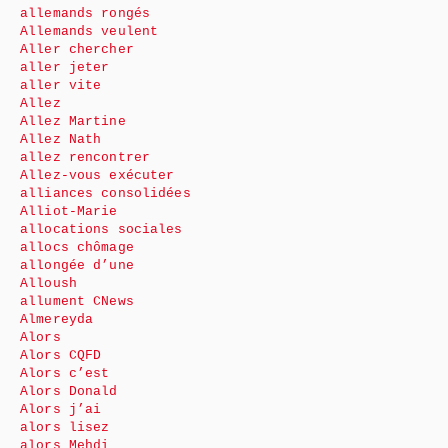
allemands rongés
Allemands veulent
Aller chercher
aller jeter
aller vite
Allez
Allez Martine
Allez Nath
allez rencontrer
Allez-vous exécuter
alliances consolidées
Alliot-Marie
allocations sociales
allocs chômage
allongée d’une
Alloush
allument CNews
Almereyda
Alors
Alors CQFD
Alors c’est
Alors Donald
Alors j’ai
alors lisez
alors Mehdi