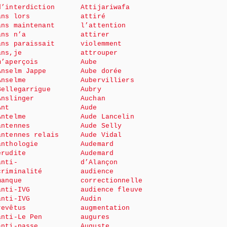
d’interdiction
Attijariwafa
ans lors
attiré
ans maintenant
l’attention
ans n’a
attirer
ans paraissait
violemment
ans,je
attrouper
m’aperçois
Aube
Anselm Jappe
Aube dorée
Anselme
Aubervilliers
Bellegarrigue
Aubry
Anslinger
Auchan
Ant
Aude
Antelme
Aude Lancelin
antennes
Aude Selly
antennes relais
Aude Vidal
anthologie
Audemard
érudite
Audemard
anti-
d’Alançon
criminalité
audience
manque
correctionnelle
anti-IVG
audience fleuve
anti-IVG
Audin
revêtus
augmentation
anti-Le Pen
augures
anti-passe
Auguste