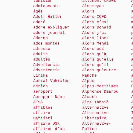
tunisien
allument CNews
adolescents
Almereyda
âgés
Alors
Adolf Hitler
Alors CQFD
adoré
Alors c’est
adore expliquer
Alors Donald
adoré journal
Alors j’ai
Adorno
alors lisez
ados montés
alors Mehdi
adresse
Alors oui
adulte
Alors qu’à
adultes
alors qu’elle
Advertencia
alors qu’il
Advertencia
Alors qu’outre-
Lirika
Manche
Aerial Vehicles
Alpes
aérien
Alpes-Maritimes
aéroport
Alphonse Dianou
Aeroport Nann
Alsace
AESA
Alta Tansió
affables
alternative
affaire
Alternative
Battisti
Libertaire
affaire DSK
Alternative-
affaires d’un
Police