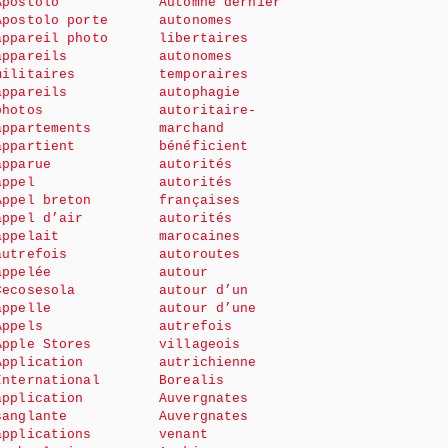
Apostolo
Automne dernier
Apostolo porte
autonomes
appareil photo
libertaires
appareils
autonomes
militaires
temporaires
appareils
autophagie
photos
autoritaire-
appartements
marchand
appartient
bénéficient
apparue
autorités
appel
autorités
Appel breton
françaises
appel d’air
autorités
appelait
marocaines
autrefois
autoroutes
appelée
autour
Cecosesola
autour d’un
appelle
autour d’une
Appels
autrefois
Apple Stores
villageois
Application
autrichienne
International
Borealis
application
Auvergnates
sanglante
Auvergnates
applications
venant