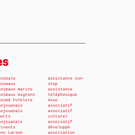
es
animale
assistance non-
animaux
stop
animaux marins
assistance
animaux mignons
téléphonique
animé Folklore
Asso
Anjouanais
associatif
Anjouanais
associatif
morts
culturel
Anjouanais
associatif
vivants
développé
Ann Larson
association