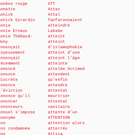
Années rouge
ATT
Annette
Attac
Annick
Attal
Annick Girardin
fanfaronnaient
Annie
atteindre
Annie Ernaux
Lakabe
Annie Thébaud-
atteint
Mony
atteint
annonçait
d’islamophobie
joyeusement
atteint d’une
annonçait
atteint l’âge
récemment
atteinte
annoncé
attelée Acrimed
annonce
attendent
discrète
qu’enfin
annonce
attendre
l’éviction
attentat
annonce qu’il
meurtrier
annoncer
Attentat
annonceurs
sanitaire
annuel s’impose
attente d’un
Anonyme
ATTENTION
ans
attention alors
ans condamnée
atterrés
ans
Attica