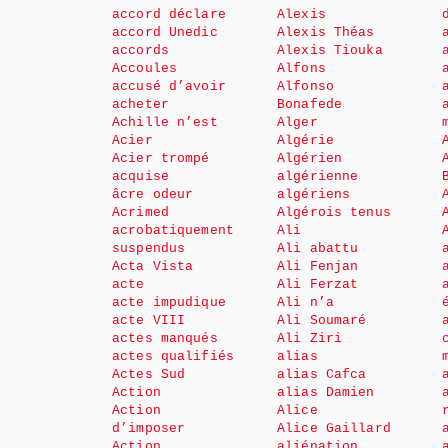
accord déclare
Alexis
accord Unedic
Alexis Théas
accords
Alexis Tiouka
Accoules
Alfons
accusé d’avoir
Alfonso
acheter
Bonafede
Achille n’est
Alger
Acier
Algérie
Acier trompé
Algérien
acquise
algérienne
âcre odeur
algériens
Acrimed
Algérois tenus
acrobatiquement
Ali
suspendus
Ali abattu
Acta Vista
Ali Fenjan
acte
Ali Ferzat
acte impudique
Ali n’a
acte VIII
Ali Soumaré
actes manqués
Ali Ziri
actes qualifiés
alias
Actes Sud
alias Cafca
Action
alias Damien
Action
Alice
d’imposer
Alice Gaillard
Action
aliénation