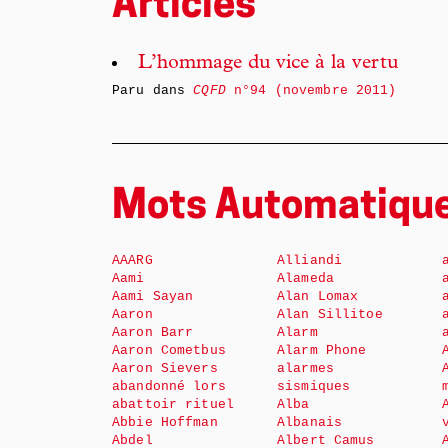
Articles
L’hommage du vice à la vertu
Paru dans
CQFD
n°94 (novembre 2011)
Mots Automatiqu
AAARG
Alliandi
Aami
Alameda
Aami Sayan
Alan Lomax
Aaron
Alan Sillitoe
Aaron Barr
Alarm
Aaron Cometbus
Alarm Phone
Aaron Sievers
alarmes
abandonné lors
sismiques
abattoir rituel
Alba
Abbie Hoffman
Albanais
Abdel
Albert Camus