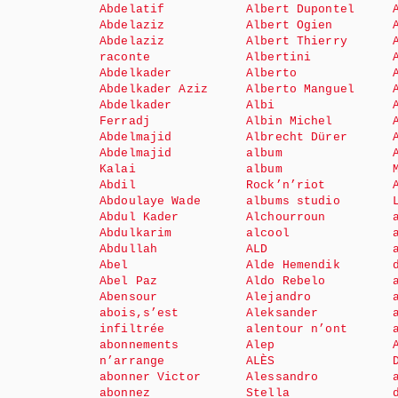
Abdelatif
Albert Dupontel
Abdelaziz
Albert Ogien
Abdelaziz
Albert Thierry
raconte
Albertini
Abdelkader
Alberto
Abdelkader Aziz
Alberto Manguel
Abdelkader
Albi
Ferradj
Albin Michel
Abdelmajid
Albrecht Dürer
Abdelmajid
album
Kalai
album
Abdil
Rock’n’riot
Abdoulaye Wade
albums studio
Abdul Kader
Alchourroun
Abdulkarim
alcool
Abdullah
ALD
Abel
Alde Hemendik
Abel Paz
Aldo Rebelo
Abensour
Alejandro
abois,s’est
Aleksander
infiltrée
alentour n’ont
abonnements
Alep
n’arrange
ALÈS
abonner Victor
Alessandro
abonnez
Stella