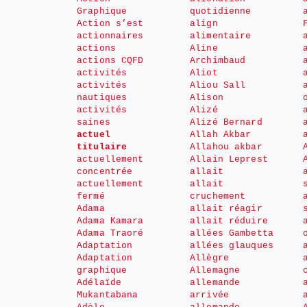
Graphique
quotidienne
Action s’est
align
actionnaires
alimentaire
actions
Aline
actions CQFD
Archimbaud
activités
Aliot
activités
Aliou Sall
nautiques
Alison
activités
Alizé
saines
Alizé Bernard
actuel
Allah Akbar
titulaire
Allahou akbar
actuellement
Allain Leprest
concentrée
allait
actuellement
allait
fermé
cruchement
Adama
allait réagir
Adama Kamara
allait réduire
Adama Traoré
allées Gambetta
Adaptation
allées glauques
Adaptation
Allègre
graphique
Allemagne
Adélaïde
allemande
Mukantabana
arrivée