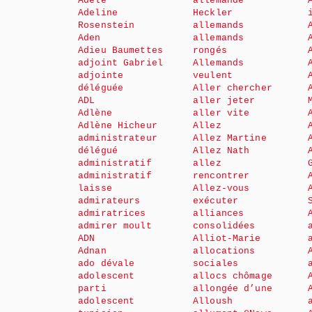
Adèle
allemande
Adeline
Heckler
Rosenstein
allemands
Aden
allemands
Adieu Baumettes
rongés
adjoint Gabriel
Allemands
adjointe
veulent
déléguée
Aller chercher
ADL
aller jeter
Adlène
aller vite
Adlène Hicheur
Allez
administrateur
Allez Martine
délégué
Allez Nath
administratif
allez
administratif
rencontrer
laisse
Allez-vous
admirateurs
exécuter
admiratrices
alliances
admirer moult
consolidées
ADN
Alliot-Marie
Adnan
allocations
ado dévale
sociales
adolescent
allocs chômage
parti
allongée d’une
adolescent
Alloush