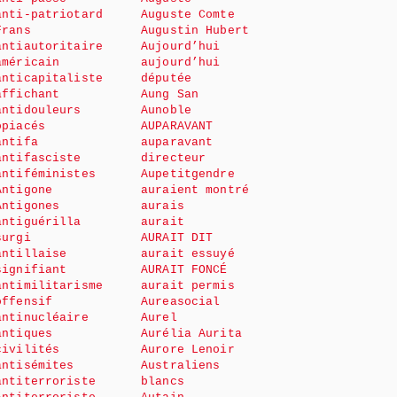
anti-patriotard
Auguste Comte
Frans
Augustin Hubert
antiautoritaire
Aujourd’hui
américain
aujourd’hui
anticapitaliste
députée
affichant
Aung San
antidouleurs
Aunoble
opiacés
AUPARAVANT
antifa
auparavant
antifasciste
directeur
antiféministes
Aupetitgendre
Antigone
auraient montré
Antigones
aurais
antiguérilla
aurait
surgi
AURAIT DIT
antillaise
aurait essuyé
signifiant
AURAIT FONCÉ
antimilitarisme
aurait permis
offensif
Aureasocial
antinucléaire
Aurel
antiques
Aurélia Aurita
civilités
Aurore Lenoir
antisémites
Australiens
antiterroriste
blancs