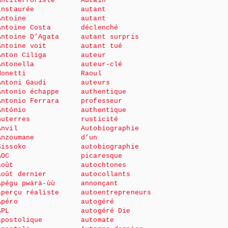
Antiterroriste
Autain
instaurée
autant
Antoine
autant
Antoine Costa
déclenché
Antoine D’Agata
autant surpris
Antoine voit
autant tué
Anton Ciliga
auteur
Antonella
auteur-clé
Monetti
Raoul
Antoni Gaudi
auteurs
Antonio échappe
authentique
Antonio Ferrara
professeur
António
authentique
Guterres
rusticité
Anvil
Autobiographie
Anzoumane
d’un
Sissoko
autobiographie
AOC
picaresque
août
autochtones
août dernier
autocollants
Apégu pwärä-ùù
annonçant
aperçu réaliste
autoentrepreneurs
Apéro
autogéré
APL
autogéré Die
apostolique
automate