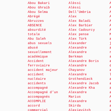
Abou Bakari
Alèssi
Abou Ghraib
Alèssi
Abou Selma
Dell’Umbria
Abrégé
Alex
Abruzzes
Alex Baladi
ABSENCE
Alex Barbier
absurdité
Alex Cadourcy
totale
Alex pense
Abu Saleh
Alex Türk
abus sexuels
Alexander
abusé
Alexandre
sexuellement
Alexandre
académique
Berkman
Accident
Alexandre Boris
ferroviaire
Alexandre
accident majeur
Chayanov
accident
Alexandre
nucléaire
Grothendieck
accidents
Alexandre Jacob
accompagné
Alexandre Kha
Accompagné d’un
Alexandre
accompagnés
Marius
ACCOMPLIE
Alexandre
accord
Skirda
commercial
Alexievitch