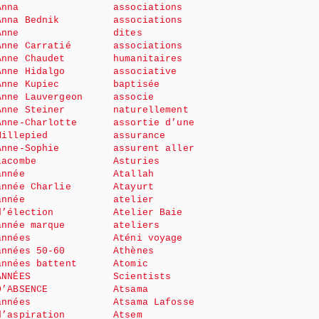
Anna
associations
Anna Bednik
associations
Anne
dites
Anne Carratié
associations
Anne Chaudet
humanitaires
Anne Hidalgo
associative
Anne Kupiec
baptisée
Anne Lauvergeon
associe
Anne Steiner
naturellement
Anne-Charlotte
assortie d’une
Millepied
assurance
Anne-Sophie
assurent aller
Lacombe
Asturies
année
Atallah
année Charlie
Atayurt
année
atelier
d’élection
Atelier Baie
année marque
ateliers
années
Aténi voyage
années 50-60
Athènes
années battent
Atomic
ANNÉES
Scientists
D’ABSENCE
Atsama
années
Atsama Lafosse
d’aspiration
Atsem