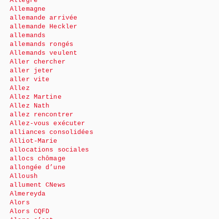
Allègre
Allemagne
allemande arrivée
allemande Heckler
allemands
allemands rongés
Allemands veulent
Aller chercher
aller jeter
aller vite
Allez
Allez Martine
Allez Nath
allez rencontrer
Allez-vous exécuter
alliances consolidées
Alliot-Marie
allocations sociales
allocs chômage
allongée d’une
Alloush
allument CNews
Almereyda
Alors
Alors CQFD