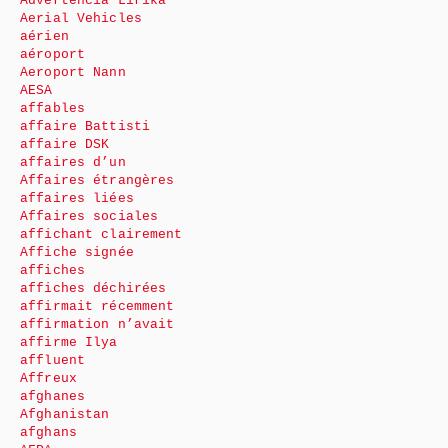
Advertencia Lirika
Aerial Vehicles
aérien
aéroport
Aeroport Nann
AESA
affables
affaire Battisti
affaire DSK
affaires d’un
Affaires étrangères
affaires liées
Affaires sociales
affichant clairement
Affiche signée
affiches
affiches déchirées
affirmait récemment
affirmation n’avait
affirme Ilya
affluent
Affreux
afghanes
Afghanistan
afghans