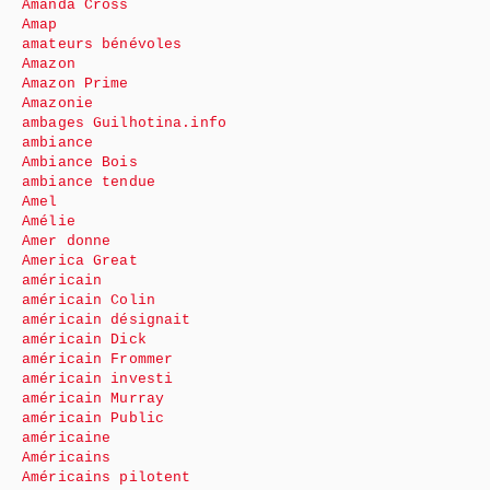
Amanda Cross
Amap
amateurs bénévoles
Amazon
Amazon Prime
Amazonie
ambages Guilhotina.info
ambiance
Ambiance Bois
ambiance tendue
Amel
Amélie
Amer donne
America Great
américain
américain Colin
américain désignait
américain Dick
américain Frommer
américain investi
américain Murray
américain Public
américaine
Américains
Américains pilotent