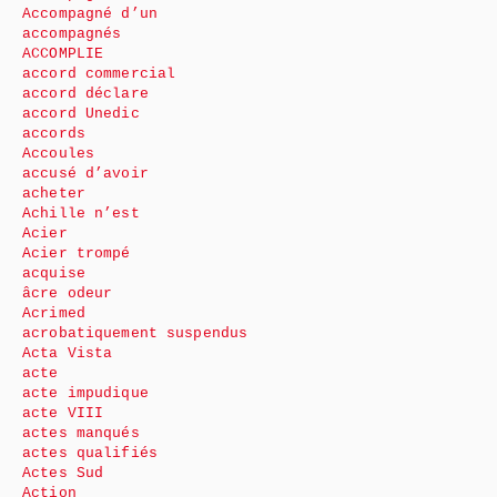
Accompagné d’un
accompagnés
ACCOMPLIE
accord commercial
accord déclare
accord Unedic
accords
Accoules
accusé d’avoir
acheter
Achille n’est
Acier
Acier trompé
acquise
âcre odeur
Acrimed
acrobatiquement suspendus
Acta Vista
acte
acte impudique
acte VIII
actes manqués
actes qualifiés
Actes Sud
Action