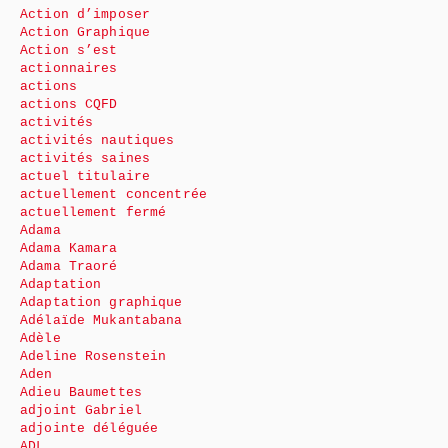
Action d’imposer
Action Graphique
Action s’est
actionnaires
actions
actions CQFD
activités
activités nautiques
activités saines
actuel titulaire
actuellement concentrée
actuellement fermé
Adama
Adama Kamara
Adama Traoré
Adaptation
Adaptation graphique
Adélaïde Mukantabana
Adèle
Adeline Rosenstein
Aden
Adieu Baumettes
adjoint Gabriel
adjointe déléguée
ADL