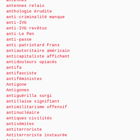
antennes
antennes relais
anthologie érudite
anti-criminalité manque
anti-IVG
anti-IVG revêtus
anti-Le Pen
anti-passe
anti-patriotard Frans
antiautoritaire américain
anticapitaliste affichant
antidouleurs opiacés
antifa
antifasciste
antiféministes
Antigone
Antigones
antiguérilla surgi
antillaise signifiant
antimilitarisme offensif
antinucléaire
antiques civilités
antisémites
antiterroriste
Antiterroriste instaurée