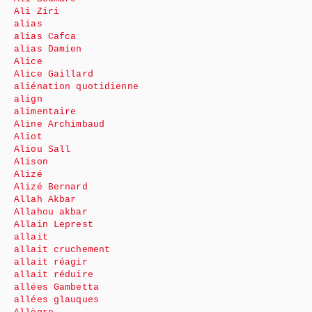
Ali Ziri
alias
alias Cafca
alias Damien
Alice
Alice Gaillard
aliénation quotidienne
align
alimentaire
Aline Archimbaud
Aliot
Aliou Sall
Alison
Alizé
Alizé Bernard
Allah Akbar
Allahou akbar
Allain Leprest
allait
allait cruchement
allait réagir
allait réduire
allées Gambetta
allées glauques