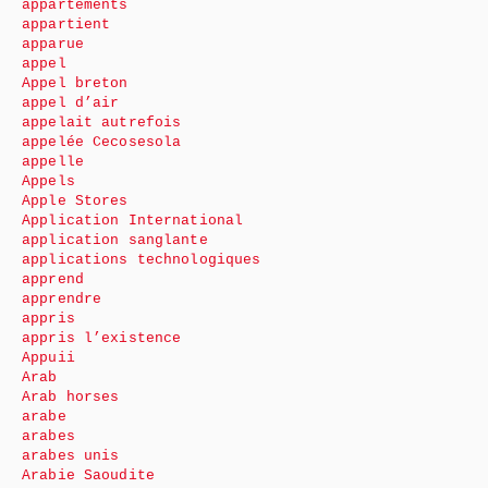
appartements
appartient
apparue
appel
Appel breton
appel d’air
appelait autrefois
appelée Cecosesola
appelle
Appels
Apple Stores
Application International
application sanglante
applications technologiques
apprend
apprendre
appris
appris l’existence
Appuii
Arab
Arab horses
arabe
arabes
arabes unis
Arabie Saoudite