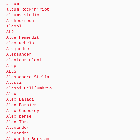
album
album Rock’n’riot
albums studio
Alchourroun
alcool
ALD
Alde Hemendik
Aldo Rebelo
Alejandro
Aleksander
alentour n’ont
Alep
ALÈS
Alessandro Stella
Alèssi
Alèssi Dell’Umbria
Alex
Alex Baladi
Alex Barbier
Alex Cadourcy
Alex pense
Alex Türk
Alexander
Alexandre
Alexandre Berkman