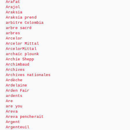
Arafat
Arajol
Araksia
Araksia prend
arbitre Colombia
arbre sacré
arbres
Arcelor
Arcelor Mittal
ArcelorMittal
archaïc plounk
Archie Shepp
Archimbaud
Archives
Archives nationales
Ardèche
Ardelaine
Arden Fair
ardents
Are
are you
Areva
Areva pencherait
Argent
Argenteuil