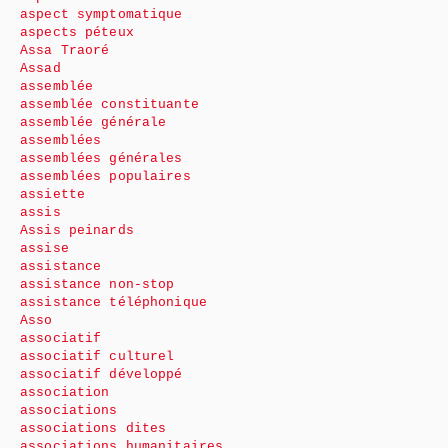
aspect symptomatique
aspects péteux
Assa Traoré
Assad
assemblée
assemblée constituante
assemblée générale
assemblées
assemblées générales
assemblées populaires
assiette
assis
Assis peinards
assise
assistance
assistance non-stop
assistance téléphonique
Asso
associatif
associatif culturel
associatif développé
association
associations
associations dites
associations humanitaires