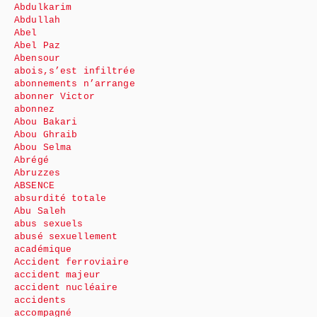
Abdulkarim
Abdullah
Abel
Abel Paz
Abensour
abois,s’est infiltrée
abonnements n’arrange
abonner Victor
abonnez
Abou Bakari
Abou Ghraib
Abou Selma
Abrégé
Abruzzes
ABSENCE
absurdité totale
Abu Saleh
abus sexuels
abusé sexuellement
académique
Accident ferroviaire
accident majeur
accident nucléaire
accidents
accompagné