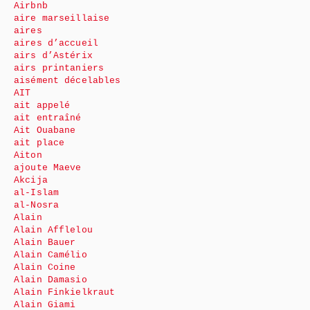
Airbnb
aire marseillaise
aires
aires d’accueil
airs d’Astérix
airs printaniers
aisément décelables
AIT
ait appelé
ait entraîné
Ait Ouabane
ait place
Aiton
ajoute Maeve
Akcija
al-Islam
al-Nosra
Alain
Alain Afflelou
Alain Bauer
Alain Camélio
Alain Coine
Alain Damasio
Alain Finkielkraut
Alain Giami