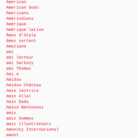
American
American Gods
Americans
Amérindiens
Amérique
Amérique latine
Âmes d’Atala
âmes sortent
Ameziane
ami
ami lecteur
ami Sarkozy
ami Thomas
Ami.e
Amidou
Amidou Château
Amie lectrice
Amin Allal
Amin Dada
Amine Bentounsi
amis
amis hommes
amis illustrateurs
Amnesty International
amont