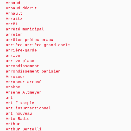
Arnaud
Arnaud décrit
Arnault
Arraitz
Arrêt
arrêté municipal
arrêter
arrêtés préfectoraux
arrière-arrière grand-oncle
arrière-garde
arrivé
arrive place
arrondissement
arrondissement parisien
Arroseur
Arroseur arrosé
Arsène
Arsène Altmeyer
art
Art Eixample
art insurrectionnel
art nouveau
Arte Radio
Arthur
Arthur Bertelli