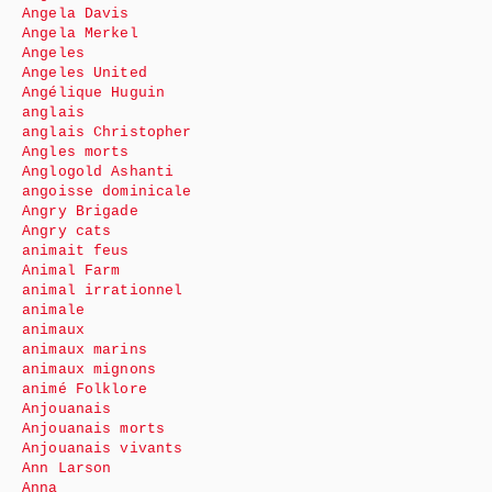
Angela Davis
Angela Merkel
Angeles
Angeles United
Angélique Huguin
anglais
anglais Christopher
Angles morts
Anglogold Ashanti
angoisse dominicale
Angry Brigade
Angry cats
animait feus
Animal Farm
animal irrationnel
animale
animaux
animaux marins
animaux mignons
animé Folklore
Anjouanais
Anjouanais morts
Anjouanais vivants
Ann Larson
Anna