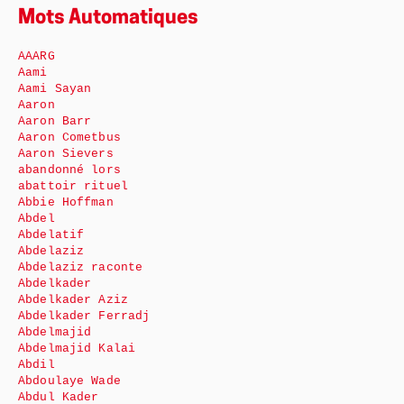
Mots Automatiques
AAARG
Aami
Aami Sayan
Aaron
Aaron Barr
Aaron Cometbus
Aaron Sievers
abandonné lors
abattoir rituel
Abbie Hoffman
Abdel
Abdelatif
Abdelaziz
Abdelaziz raconte
Abdelkader
Abdelkader Aziz
Abdelkader Ferradj
Abdelmajid
Abdelmajid Kalai
Abdil
Abdoulaye Wade
Abdul Kader