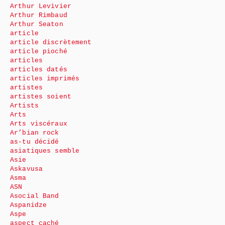
Arthur Levivier
Arthur Rimbaud
Arthur Seaton
article
article discrètement
article pioché
articles
articles datés
articles imprimés
artistes
artistes soient
Artists
Arts
Arts viscéraux
Ar’bian rock
as-tu décidé
asiatiques semble
Asie
Askavusa
Asma
ASN
Asocial Band
Aspanidze
Aspe
aspect caché