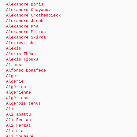
Alexandre Boris
Alexandre Chayanov
Alexandre Grothendieck
Alexandre Jacob
Alexandre Kha
Alexandre Marius
Alexandre Skirda
Alexievitch
Alexis
Alexis Théas
Alexis Tiouka
Alfons
Alfonso Bonafede
Alger
Algérie
Algérien
algérienne
algériens
Algérois tenus
Ali
Ali abattu
Ali Fenjan
Ali Ferzat
Ali n’a
Ali Soumaré