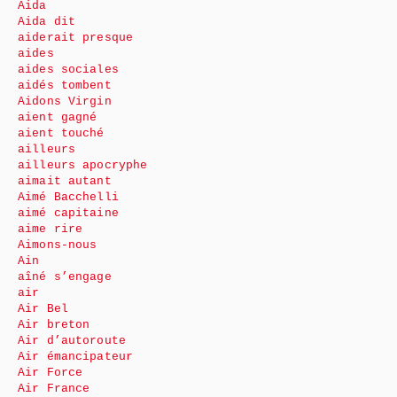
Aida
Aida dit
aiderait presque
aides
aides sociales
aidés tombent
Aidons Virgin
aient gagné
aient touché
ailleurs
ailleurs apocryphe
aimait autant
Aimé Bacchelli
aimé capitaine
aime rire
Aimons-nous
Ain
aîné s’engage
air
Air Bel
Air breton
Air d’autoroute
Air émancipateur
Air Force
Air France