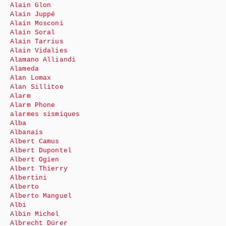
Alain Glon
Alain Juppé
Alain Mosconi
Alain Soral
Alain Tarrius
Alain Vidalies
Alamano Alliandi
Alameda
Alan Lomax
Alan Sillitoe
Alarm
Alarm Phone
alarmes sismiques
Alba
Albanais
Albert Camus
Albert Dupontel
Albert Ogien
Albert Thierry
Albertini
Alberto
Alberto Manguel
Albi
Albin Michel
Albrecht Dürer