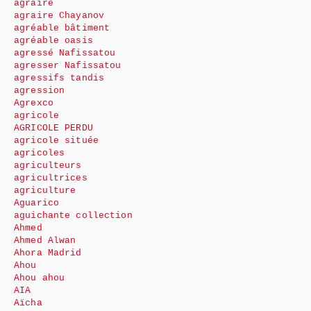
agraire
agraire Chayanov
agréable bâtiment
agréable oasis
agressé Nafissatou
agresser Nafissatou
agressifs tandis
agression
Agrexco
agricole
AGRICOLE PERDU
agricole située
agricoles
agriculteurs
agricultrices
agriculture
Aguarico
aguichante collection
Ahmed
Ahmed Alwan
Ahora Madrid
Ahou
Ahou ahou
AIA
Aïcha