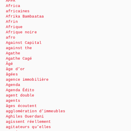
AFPA
Africa
africaines
Afrika Bambaataa
Afrin
Afrique
Afrique noire
afro
Against Capital
against the
Agathe
Agathe Cagé
Âgé
âge d’or
âgées
agence immobilière
Agenda
Agenda Édito
agent double
agents
âges écoutent
agglomération d’immeubles
Aghiles Ouerdani
agissent réellement
agitateurs qu’elles