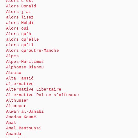
Alors c’est
Alors Donald
Alors j’ai
alors lisez
alors Mehdi
Alors oui
Alors qu’à
alors qu’elle
alors qu’il
Alors qu’outre-Manche
Alpes
Alpes-Maritimes
Alphonse Dianou
Alsace
Alta Tansió
alternative
Alternative Libertaire
Alternative-Police s’offusque
Althusser
Altmeyer
Alwan al-Janabi
Amadou Koumé
Amal
Amal Bentounsi
Amanda