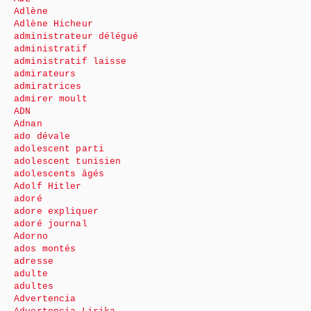
Adlène
Adlène Hicheur
administrateur délégué
administratif
administratif laisse
admirateurs
admiratrices
admirer moult
ADN
Adnan
ado dévale
adolescent parti
adolescent tunisien
adolescents âgés
Adolf Hitler
adoré
adore expliquer
adoré journal
Adorno
ados montés
adresse
adulte
adultes
Advertencia