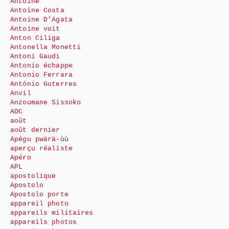
Antoine
Antoine Costa
Antoine D’Agata
Antoine voit
Anton Ciliga
Antonella Monetti
Antoni Gaudi
Antonio échappe
Antonio Ferrara
António Guterres
Anvil
Anzoumane Sissoko
AOC
août
août dernier
Apégu pwärä-ùù
aperçu réaliste
Apéro
APL
apostolique
Apostolo
Apostolo porte
appareil photo
appareils militaires
appareils photos