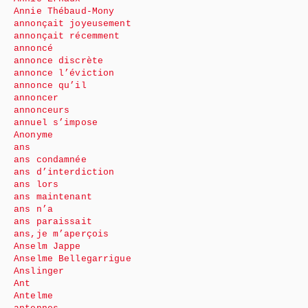
Annie Thébaud-Mony
annonçait joyeusement
annonçait récemment
annoncé
annonce discrète
annonce l’éviction
annonce qu’il
annoncer
annonceurs
annuel s’impose
Anonyme
ans
ans condamnée
ans d’interdiction
ans lors
ans maintenant
ans n’a
ans paraissait
ans,je m’aperçois
Anselm Jappe
Anselme Bellegarrigue
Anslinger
Ant
Antelme