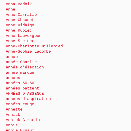
Anna Bednik
Anne
Anne Carratié
Anne Chaudet
Anne Hidalgo
Anne Kupiec
Anne Lauvergeon
Anne Steiner
Anne-Charlotte Millepied
Anne-Sophie Lacombe
année
année Charlie
année d’élection
année marque
années
années 50-60
années battent
ANNÉES D’ABSENCE
années d’aspiration
Années rouge
Annette
Annick
Annick Girardin
Annie
Annie Ernaux