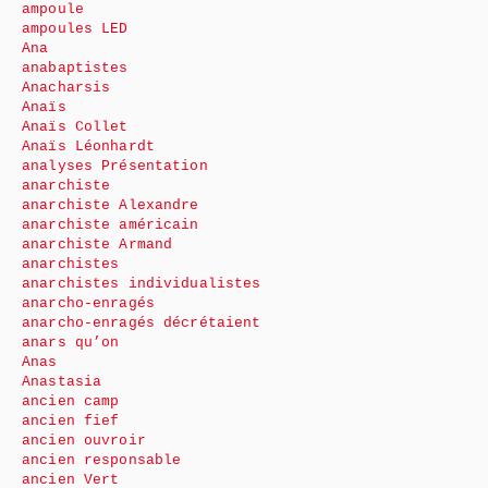
ampoule
ampoules LED
Ana
anabaptistes
Anacharsis
Anaïs
Anaïs Collet
Anaïs Léonhardt
analyses Présentation
anarchiste
anarchiste Alexandre
anarchiste américain
anarchiste Armand
anarchistes
anarchistes individualistes
anarcho-enragés
anarcho-enragés décrétaient
anars qu’on
Anas
Anastasia
ancien camp
ancien fief
ancien ouvroir
ancien responsable
ancien Vert