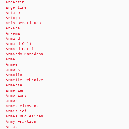
argentin
argentine
Ariane
Ariège
aristocratiques
Arkana
Arkema
Armand
Armand Colin
Armand Gatti
Armando Maradona
arme
Armée
armées
Armelle
Armelle Debroize
Arménie
arménien
Arméniens
armes
armes citoyens
armes ici
armes nucléaires
Army Fraktion
Arnau