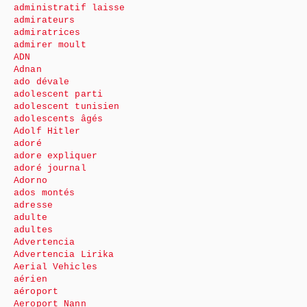
administratif laisse
admirateurs
admiratrices
admirer moult
ADN
Adnan
ado dévale
adolescent parti
adolescent tunisien
adolescents âgés
Adolf Hitler
adoré
adore expliquer
adoré journal
Adorno
ados montés
adresse
adulte
adultes
Advertencia
Advertencia Lirika
Aerial Vehicles
aérien
aéroport
Aeroport Nann