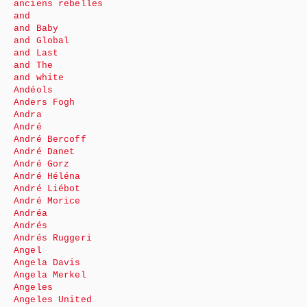
anciens rebelles
and
and Baby
and Global
and Last
and The
and white
Andéols
Anders Fogh
Andra
André
André Bercoff
André Danet
André Gorz
André Héléna
André Liébot
André Morice
Andréa
Andrés
Andrés Ruggeri
Angel
Angela Davis
Angela Merkel
Angeles
Angeles United