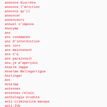
annonce discrète
annonce l’éviction
annonce qu’il
annoncer
annonceurs
annuel s’impose
Anonyme
ans
ans condamnée
ans d’interdiction
ans lors
ans maintenant
ans n’a
ans paraissait
ans,je m’aperçois
Anselm Jappe
Anselme Bellegarrigue
Anslinger
Ant
Antelme
antennes
antennes relais
anthologie érudite
anti-criminalité manque
anti-IVG