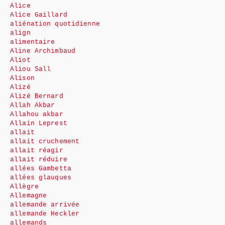
Alice
Alice Gaillard
aliénation quotidienne
align
alimentaire
Aline Archimbaud
Aliot
Aliou Sall
Alison
Alizé
Alizé Bernard
Allah Akbar
Allahou akbar
Allain Leprest
allait
allait cruchement
allait réagir
allait réduire
allées Gambetta
allées glauques
Allègre
Allemagne
allemande arrivée
allemande Heckler
allemands