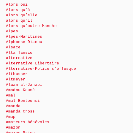
Alors oui
Alors qu’à
alors qu’elle
alors qu’il
Alors qu’outre-Manche
Alpes
Alpes-Maritimes
Alphonse Dianou
Alsace
Alta Tansió
alternative
Alternative Libertaire
Alternative-Police s’offusque
Althusser
Altmeyer
Alwan al-Janabi
Amadou Koumé
Amal
Amal Bentounsi
Amanda
Amanda Cross
Amap
amateurs bénévoles
Amazon
Amazon Prime