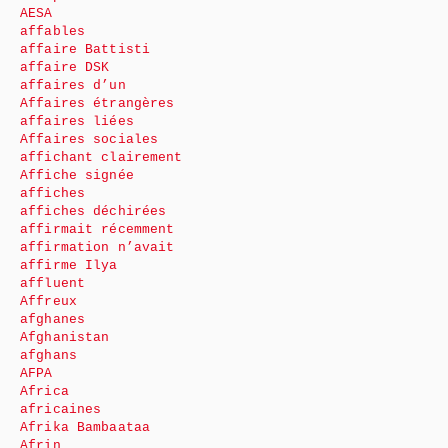
AESA
affables
affaire Battisti
affaire DSK
affaires d’un
Affaires étrangères
affaires liées
Affaires sociales
affichant clairement
Affiche signée
affiches
affiches déchirées
affirmait récemment
affirmation n’avait
affirme Ilya
affluent
Affreux
afghanes
Afghanistan
afghans
AFPA
Africa
africaines
Afrika Bambaataa
Afrin