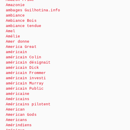
Amazonie
ambages Guilhotina.info
ambiance
Ambiance Bois
ambiance tendue
Amel
Amélie
Amer donne
America Great
américain
américain Colin
américain désignait
américain Dick
américain Frommer
américain investi
américain Murray
américain Public
américaine
Américains
Américains pilotent
American
American Gods
Americans
Amérindiens