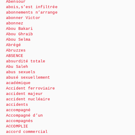
Abensour
abois,s’est infiltrée
abonnements n’arrange
abonner Victor
abonnez
Abou Bakari
Abou Ghraib
Abou Selma
Abrégé
Abruzzes
ABSENCE
absurdité totale
Abu Saleh
abus sexuels
abusé sexuellement
académique
Accident ferroviaire
accident majeur
accident nucléaire
accidents
accompagné
Accompagné d’un
accompagnés
ACCOMPLIE
accord commercial