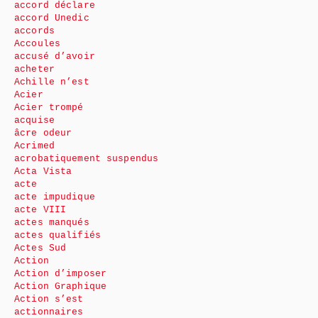
accord déclare
accord Unedic
accords
Accoules
accusé d’avoir
acheter
Achille n’est
Acier
Acier trompé
acquise
âcre odeur
Acrimed
acrobatiquement suspendus
Acta Vista
acte
acte impudique
acte VIII
actes manqués
actes qualifiés
Actes Sud
Action
Action d’imposer
Action Graphique
Action s’est
actionnaires