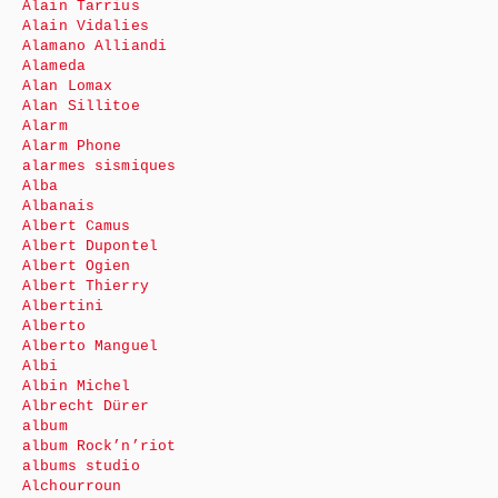
Alain Tarrius
Alain Vidalies
Alamano Alliandi
Alameda
Alan Lomax
Alan Sillitoe
Alarm
Alarm Phone
alarmes sismiques
Alba
Albanais
Albert Camus
Albert Dupontel
Albert Ogien
Albert Thierry
Albertini
Alberto
Alberto Manguel
Albi
Albin Michel
Albrecht Dürer
album
album Rock’n’riot
albums studio
Alchourroun