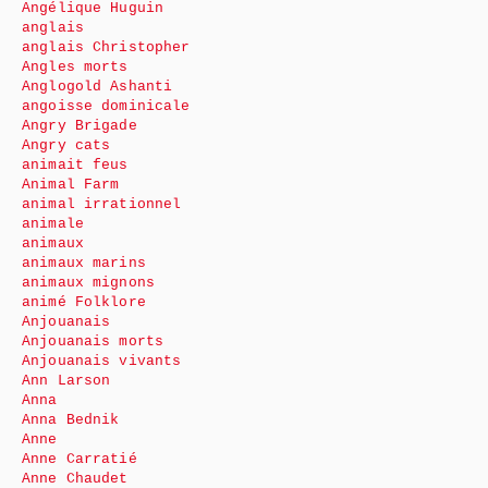
Angélique Huguin
anglais
anglais Christopher
Angles morts
Anglogold Ashanti
angoisse dominicale
Angry Brigade
Angry cats
animait feus
Animal Farm
animal irrationnel
animale
animaux
animaux marins
animaux mignons
animé Folklore
Anjouanais
Anjouanais morts
Anjouanais vivants
Ann Larson
Anna
Anna Bednik
Anne
Anne Carratié
Anne Chaudet