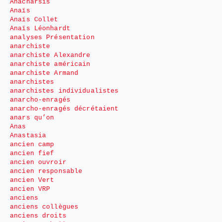
Anacharsis
Anaïs
Anaïs Collet
Anaïs Léonhardt
analyses Présentation
anarchiste
anarchiste Alexandre
anarchiste américain
anarchiste Armand
anarchistes
anarchistes individualistes
anarcho-enragés
anarcho-enragés décrétaient
anars qu’on
Anas
Anastasia
ancien camp
ancien fief
ancien ouvroir
ancien responsable
ancien Vert
ancien VRP
anciens
anciens collègues
anciens droits