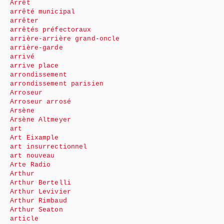
Arrêt
arrêté municipal
arrêter
arrêtés préfectoraux
arrière-arrière grand-oncle
arrière-garde
arrivé
arrive place
arrondissement
arrondissement parisien
Arroseur
Arroseur arrosé
Arsène
Arsène Altmeyer
art
Art Eixample
art insurrectionnel
art nouveau
Arte Radio
Arthur
Arthur Bertelli
Arthur Levivier
Arthur Rimbaud
Arthur Seaton
article