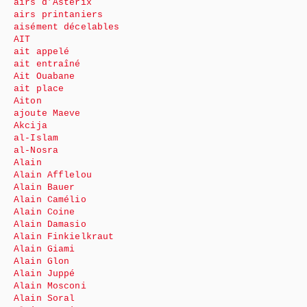
airs d’Astérix
airs printaniers
aisément décelables
AIT
ait appelé
ait entraîné
Ait Ouabane
ait place
Aiton
ajoute Maeve
Akcija
al-Islam
al-Nosra
Alain
Alain Afflelou
Alain Bauer
Alain Camélio
Alain Coine
Alain Damasio
Alain Finkielkraut
Alain Giami
Alain Glon
Alain Juppé
Alain Mosconi
Alain Soral