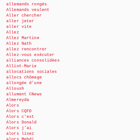
allemands rongés
Allemands veulent
Aller chercher
aller jeter
aller vite
Allez
Allez Martine
Allez Nath
allez rencontrer
Allez-vous exécuter
alliances consolidées
Alliot-Marie
allocations sociales
allocs chômage
allongée d’une
Alloush
allument CNews
Almereyda
Alors
Alors CQFD
Alors c’est
Alors Donald
Alors j’ai
alors lisez
alors Mehdi