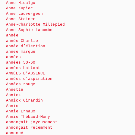
Anne Hidalgo
Anne Kupiec
Anne Lauvergeon
Anne Steiner
Anne-Charlotte Millepied
Anne-Sophie Lacombe
année
année Charlie
année d’élection
année marque
années
années 50-60
années battent
ANNÉES D’ABSENCE
années d’aspiration
Années rouge
Annette
Annick
Annick Girardin
Annie
Annie Ernaux
Annie Thébaud-Mony
annonçait joyeusement
annonçait récemment
annoncé