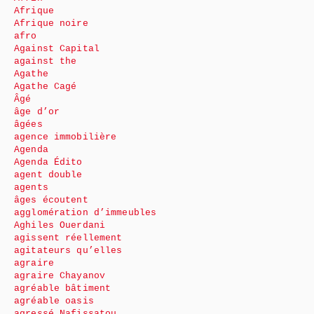
Afrique
Afrique noire
afro
Against Capital
against the
Agathe
Agathe Cagé
Âgé
âge d’or
âgées
agence immobilière
Agenda
Agenda Édito
agent double
agents
âges écoutent
agglomération d’immeubles
Aghiles Ouerdani
agissent réellement
agitateurs qu’elles
agraire
agraire Chayanov
agréable bâtiment
agréable oasis
agressé Nafissatou