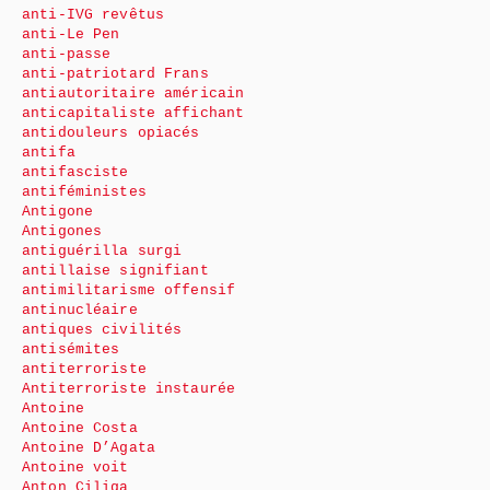
anti-IVG revêtus
anti-Le Pen
anti-passe
anti-patriotard Frans
antiautoritaire américain
anticapitaliste affichant
antidouleurs opiacés
antifa
antifasciste
antiféministes
Antigone
Antigones
antiguérilla surgi
antillaise signifiant
antimilitarisme offensif
antinucléaire
antiques civilités
antisémites
antiterroriste
Antiterroriste instaurée
Antoine
Antoine Costa
Antoine D’Agata
Antoine voit
Anton Ciliga