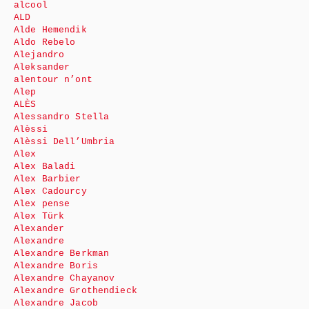
alcool
ALD
Alde Hemendik
Aldo Rebelo
Alejandro
Aleksander
alentour n’ont
Alep
ALÈS
Alessandro Stella
Alèssi
Alèssi Dell’Umbria
Alex
Alex Baladi
Alex Barbier
Alex Cadourcy
Alex pense
Alex Türk
Alexander
Alexandre
Alexandre Berkman
Alexandre Boris
Alexandre Chayanov
Alexandre Grothendieck
Alexandre Jacob