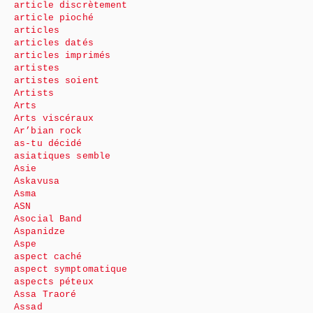
article discrètement
article pioché
articles
articles datés
articles imprimés
artistes
artistes soient
Artists
Arts
Arts viscéraux
Ar’bian rock
as-tu décidé
asiatiques semble
Asie
Askavusa
Asma
ASN
Asocial Band
Aspanidze
Aspe
aspect caché
aspect symptomatique
aspects péteux
Assa Traoré
Assad