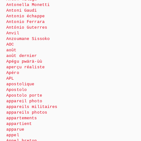
Antonella Monetti
Antoni Gaudi
Antonio échappe
Antonio Ferrara
António Guterres
Anvil
Anzoumane Sissoko
AOC
août
août dernier
Apégu pwärä-ùù
aperçu réaliste
Apéro
APL
apostolique
Apostolo
Apostolo porte
appareil photo
appareils militaires
appareils photos
appartements
appartient
apparue
appel
Appel breton