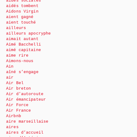
aides sociales
aidés tombent
Aidons Virgin
aient gagné
aient touché
ailleurs
ailleurs apocryphe
aimait autant
Aimé Bacchelli
aimé capitaine
aime rire
Aimons-nous
Ain
aîné s’engage
air
Air Bel
Air breton
Air d’autoroute
Air émancipateur
Air Force
Air France
Airbnb
aire marseillaise
aires
aires d’accueil