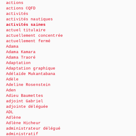
actions
actions CQFD
activités
activités nautiques
activités saines
actuel titulaire
actuellement concentrée
actuellement fermé
Adama
Adama Kamara
Adama Traoré
Adaptation
Adaptation graphique
Adélaïde Mukantabana
Adèle
Adeline Rosenstein
Aden
Adieu Baumettes
adjoint Gabriel
adjointe déléguée
ADL
Adlène
Adlène Hicheur
administrateur délégué
administratif