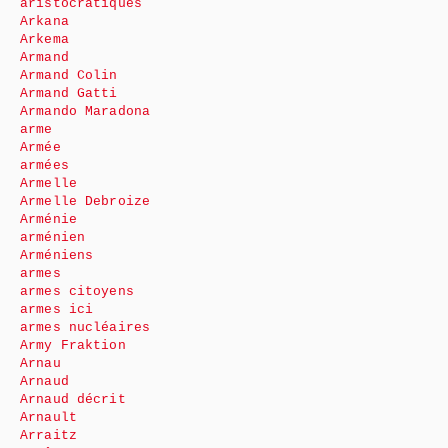
aristocratiques
Arkana
Arkema
Armand
Armand Colin
Armand Gatti
Armando Maradona
arme
Armée
armées
Armelle
Armelle Debroize
Arménie
arménien
Arméniens
armes
armes citoyens
armes ici
armes nucléaires
Army Fraktion
Arnau
Arnaud
Arnaud décrit
Arnault
Arraitz