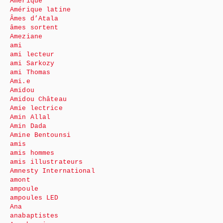
Amérique
Amérique latine
Âmes d’Atala
âmes sortent
Ameziane
ami
ami lecteur
ami Sarkozy
ami Thomas
Ami.e
Amidou
Amidou Château
Amie lectrice
Amin Allal
Amin Dada
Amine Bentounsi
amis
amis hommes
amis illustrateurs
Amnesty International
amont
ampoule
ampoules LED
Ana
anabaptistes