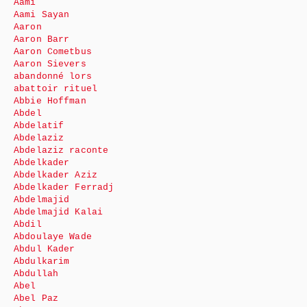
Aami
Aami Sayan
Aaron
Aaron Barr
Aaron Cometbus
Aaron Sievers
abandonné lors
abattoir rituel
Abbie Hoffman
Abdel
Abdelatif
Abdelaziz
Abdelaziz raconte
Abdelkader
Abdelkader Aziz
Abdelkader Ferradj
Abdelmajid
Abdelmajid Kalai
Abdil
Abdoulaye Wade
Abdul Kader
Abdulkarim
Abdullah
Abel
Abel Paz