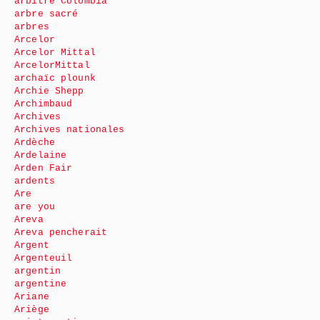
arbitre Colombia
arbre sacré
arbres
Arcelor
Arcelor Mittal
ArcelorMittal
archaïc plounk
Archie Shepp
Archimbaud
Archives
Archives nationales
Ardèche
Ardelaine
Arden Fair
ardents
Are
are you
Areva
Areva pencherait
Argent
Argenteuil
argentin
argentine
Ariane
Ariège