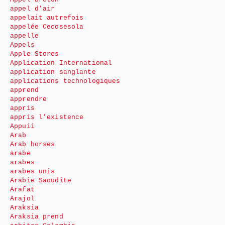
appel d’air
appelait autrefois
appelée Cecosesola
appelle
Appels
Apple Stores
Application International
application sanglante
applications technologiques
apprend
apprendre
appris
appris l’existence
Appuii
Arab
Arab horses
arabe
arabes
arabes unis
Arabie Saoudite
Arafat
Arajol
Araksia
Araksia prend