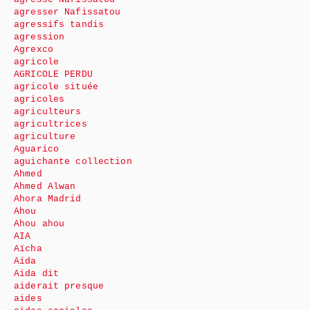
agresser Nafissatou
agressifs tandis
agression
Agrexco
agricole
AGRICOLE PERDU
agricole située
agricoles
agriculteurs
agricultrices
agriculture
Aguarico
aguichante collection
Ahmed
Ahmed Alwan
Ahora Madrid
Ahou
Ahou ahou
AIA
Aïcha
Aida
Aida dit
aiderait presque
aides