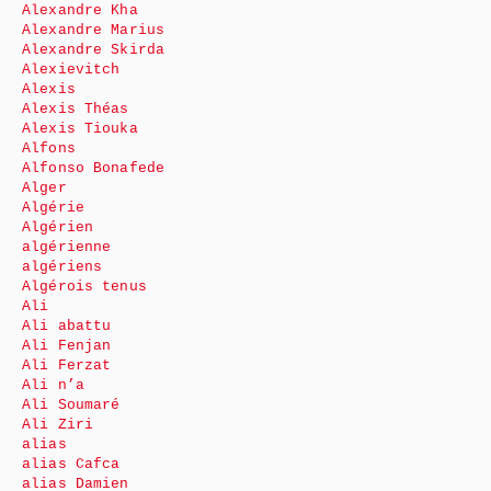
Alexandre Kha
Alexandre Marius
Alexandre Skirda
Alexievitch
Alexis
Alexis Théas
Alexis Tiouka
Alfons
Alfonso Bonafede
Alger
Algérie
Algérien
algérienne
algériens
Algérois tenus
Ali
Ali abattu
Ali Fenjan
Ali Ferzat
Ali n’a
Ali Soumaré
Ali Ziri
alias
alias Cafca
alias Damien