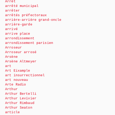
Arrêt
arrêté municipal
arrêter
arrêtés préfectoraux
arrière-arrière grand-oncle
arrière-garde
arrivé
arrive place
arrondissement
arrondissement parisien
Arroseur
Arroseur arrosé
Arsène
Arsène Altmeyer
art
Art Eixample
art insurrectionnel
art nouveau
Arte Radio
Arthur
Arthur Bertelli
Arthur Levivier
Arthur Rimbaud
Arthur Seaton
article