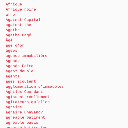
Afrique
Afrique noire
afro
Against Capital
against the
Agathe
Agathe Cagé
Âgé
âge d’or
âgées
agence immobilière
Agenda
Agenda Édito
agent double
agents
âges écoutent
agglomération d’immeubles
Aghiles Ouerdani
agissent réellement
agitateurs qu’elles
agraire
agraire Chayanov
agréable bâtiment
agréable oasis
agressé Nafissatou