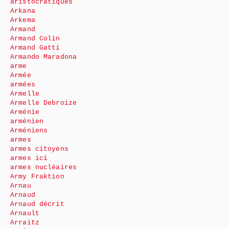
aristocratiques
Arkana
Arkema
Armand
Armand Colin
Armand Gatti
Armando Maradona
arme
Armée
armées
Armelle
Armelle Debroize
Arménie
arménien
Arméniens
armes
armes citoyens
armes ici
armes nucléaires
Army Fraktion
Arnau
Arnaud
Arnaud décrit
Arnault
Arraitz