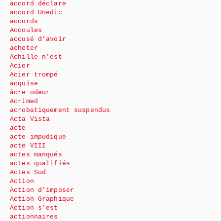
accord déclare
accord Unedic
accords
Accoules
accusé d’avoir
acheter
Achille n’est
Acier
Acier trompé
acquise
âcre odeur
Acrimed
acrobatiquement suspendus
Acta Vista
acte
acte impudique
acte VIII
actes manqués
actes qualifiés
Actes Sud
Action
Action d’imposer
Action Graphique
Action s’est
actionnaires