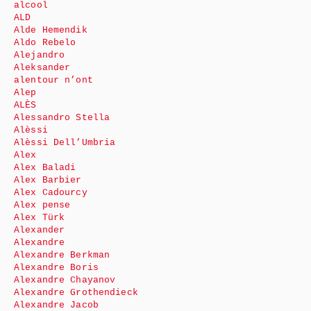
alcool
ALD
Alde Hemendik
Aldo Rebelo
Alejandro
Aleksander
alentour n’ont
Alep
ALÈS
Alessandro Stella
Alèssi
Alèssi Dell’Umbria
Alex
Alex Baladi
Alex Barbier
Alex Cadourcy
Alex pense
Alex Türk
Alexander
Alexandre
Alexandre Berkman
Alexandre Boris
Alexandre Chayanov
Alexandre Grothendieck
Alexandre Jacob