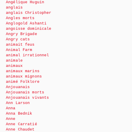
Angélique Huguin
anglais
anglais Christopher
Angles morts
Anglogold Ashanti
angoisse dominicale
Angry Brigade
Angry cats
animait feus
Animal Farm
animal irrationnel
animale
animaux
animaux marins
animaux mignons
animé Folklore
Anjouanais
Anjouanais morts
Anjouanais vivants
Ann Larson
Anna
Anna Bednik
Anne
Anne Carratié
Anne Chaudet