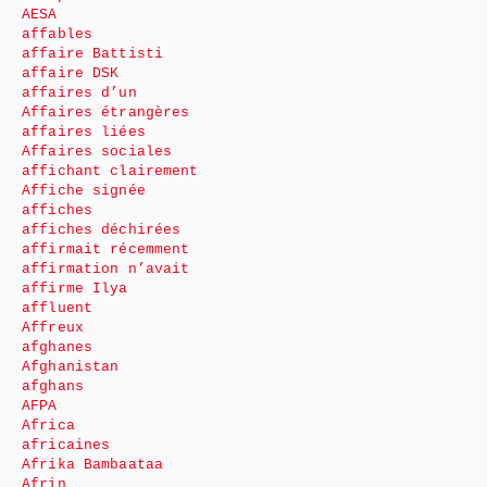
AESA
affables
affaire Battisti
affaire DSK
affaires d’un
Affaires étrangères
affaires liées
Affaires sociales
affichant clairement
Affiche signée
affiches
affiches déchirées
affirmait récemment
affirmation n’avait
affirme Ilya
affluent
Affreux
afghanes
Afghanistan
afghans
AFPA
Africa
africaines
Afrika Bambaataa
Afrin