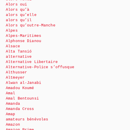
Alors oui
Alors qu’à
alors qu’elle
alors qu’il
Alors qu’outre-Manche
Alpes
Alpes-Maritimes
Alphonse Dianou
Alsace
Alta Tansió
alternative
Alternative Libertaire
Alternative-Police s’offusque
Althusser
Altmeyer
Alwan al-Janabi
Amadou Koumé
Amal
Amal Bentounsi
Amanda
Amanda Cross
Amap
amateurs bénévoles
Amazon
Amazon Prime