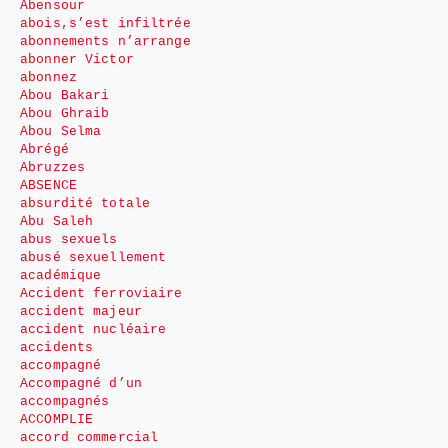
Abensour
abois,s’est infiltrée
abonnements n’arrange
abonner Victor
abonnez
Abou Bakari
Abou Ghraib
Abou Selma
Abrégé
Abruzzes
ABSENCE
absurdité totale
Abu Saleh
abus sexuels
abusé sexuellement
académique
Accident ferroviaire
accident majeur
accident nucléaire
accidents
accompagné
Accompagné d’un
accompagnés
ACCOMPLIE
accord commercial