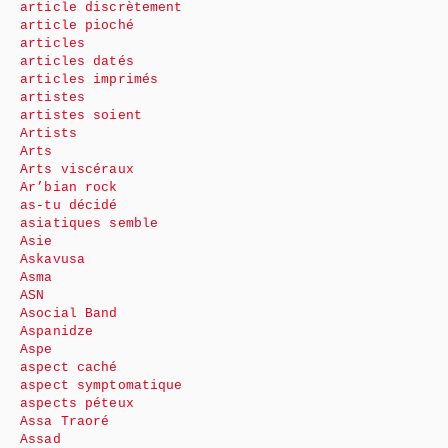
article discrètement
article pioché
articles
articles datés
articles imprimés
artistes
artistes soient
Artists
Arts
Arts viscéraux
Ar’bian rock
as-tu décidé
asiatiques semble
Asie
Askavusa
Asma
ASN
Asocial Band
Aspanidze
Aspe
aspect caché
aspect symptomatique
aspects péteux
Assa Traoré
Assad