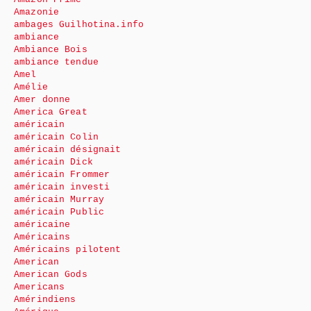
Amazonie
ambages Guilhotina.info
ambiance
Ambiance Bois
ambiance tendue
Amel
Amélie
Amer donne
America Great
américain
américain Colin
américain désignait
américain Dick
américain Frommer
américain investi
américain Murray
américain Public
américaine
Américains
Américains pilotent
American
American Gods
Americans
Amérindiens