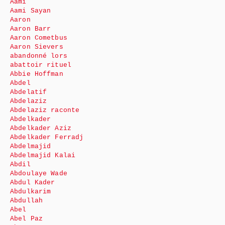
Aami
Aami Sayan
Aaron
Aaron Barr
Aaron Cometbus
Aaron Sievers
abandonné lors
abattoir rituel
Abbie Hoffman
Abdel
Abdelatif
Abdelaziz
Abdelaziz raconte
Abdelkader
Abdelkader Aziz
Abdelkader Ferradj
Abdelmajid
Abdelmajid Kalai
Abdil
Abdoulaye Wade
Abdul Kader
Abdulkarim
Abdullah
Abel
Abel Paz