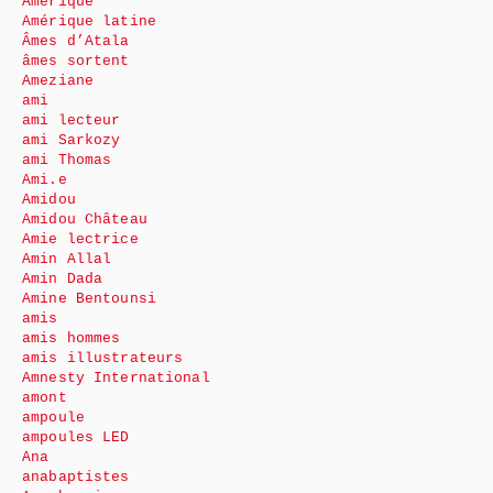
Amérique
Amérique latine
Âmes d’Atala
âmes sortent
Ameziane
ami
ami lecteur
ami Sarkozy
ami Thomas
Ami.e
Amidou
Amidou Château
Amie lectrice
Amin Allal
Amin Dada
Amine Bentounsi
amis
amis hommes
amis illustrateurs
Amnesty International
amont
ampoule
ampoules LED
Ana
anabaptistes