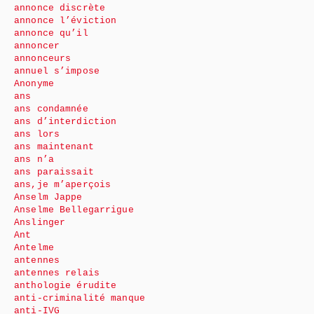
annonce discrète
annonce l’éviction
annonce qu’il
annoncer
annonceurs
annuel s’impose
Anonyme
ans
ans condamnée
ans d’interdiction
ans lors
ans maintenant
ans n’a
ans paraissait
ans,je m’aperçois
Anselm Jappe
Anselme Bellegarrigue
Anslinger
Ant
Antelme
antennes
antennes relais
anthologie érudite
anti-criminalité manque
anti-IVG