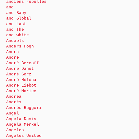
anciens rebelles
and
and Baby
and Global
and Last
and The
and white
Andéols
Anders Fogh
Andra
André
André Bercoff
André Danet
André Gorz
André Héléna
André Liébot
André Morice
Andréa
Andrés
Andrés Ruggeri
Angel
Angela Davis
Angela Merkel
Angeles
Angeles United