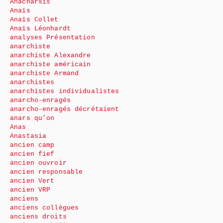
Anacharsis
Anaïs
Anaïs Collet
Anaïs Léonhardt
analyses Présentation
anarchiste
anarchiste Alexandre
anarchiste américain
anarchiste Armand
anarchistes
anarchistes individualistes
anarcho-enragés
anarcho-enragés décrétaient
anars qu’on
Anas
Anastasia
ancien camp
ancien fief
ancien ouvroir
ancien responsable
ancien Vert
ancien VRP
anciens
anciens collègues
anciens droits