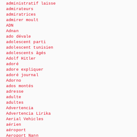
administratif laisse
admirateurs
admiratrices
admirer moult
ADN
Adnan
ado dévale
adolescent parti
adolescent tunisien
adolescents âgés
Adolf Hitler
adoré
adore expliquer
adoré journal
Adorno
ados montés
adresse
adulte
adultes
Advertencia
Advertencia Lirika
Aerial Vehicles
aérien
aéroport
Aeroport Nann