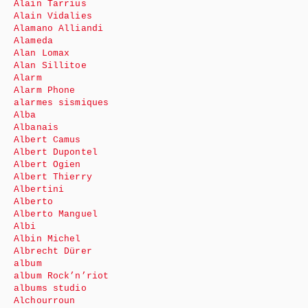
Alain Tarrius
Alain Vidalies
Alamano Alliandi
Alameda
Alan Lomax
Alan Sillitoe
Alarm
Alarm Phone
alarmes sismiques
Alba
Albanais
Albert Camus
Albert Dupontel
Albert Ogien
Albert Thierry
Albertini
Alberto
Alberto Manguel
Albi
Albin Michel
Albrecht Dürer
album
album Rock’n’riot
albums studio
Alchourroun