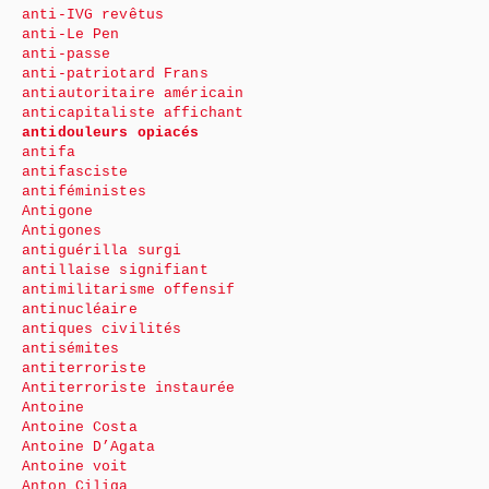
anti-IVG revêtus
anti-Le Pen
anti-passe
anti-patriotard Frans
antiautoritaire américain
anticapitaliste affichant
antidouleurs opiacés
antifa
antifasciste
antiféministes
Antigone
Antigones
antiguérilla surgi
antillaise signifiant
antimilitarisme offensif
antinucléaire
antiques civilités
antisémites
antiterroriste
Antiterroriste instaurée
Antoine
Antoine Costa
Antoine D’Agata
Antoine voit
Anton Ciliga