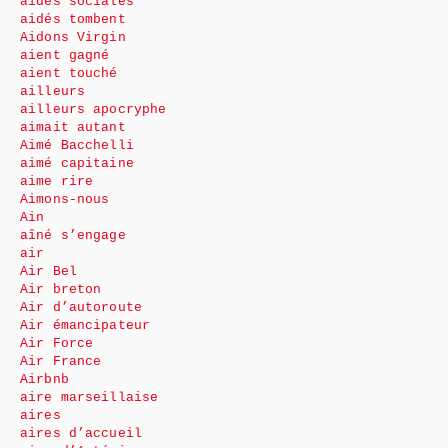
aides sociales
aidés tombent
Aidons Virgin
aient gagné
aient touché
ailleurs
ailleurs apocryphe
aimait autant
Aimé Bacchelli
aimé capitaine
aime rire
Aimons-nous
Ain
aîné s’engage
air
Air Bel
Air breton
Air d’autoroute
Air émancipateur
Air Force
Air France
Airbnb
aire marseillaise
aires
aires d’accueil