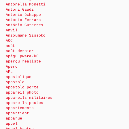
Antonella Monetti
Antoni Gaudi
Antonio échappe
Antonio Ferrara
António Guterres
Anvil
Anzoumane Sissoko
AOC
août
août dernier
Apégu pwärä-ùù
aperçu réaliste
Apéro
APL
apostolique
Apostolo
Apostolo porte
appareil photo
appareils militaires
appareils photos
appartements
appartient
apparue
appel
Appel breton