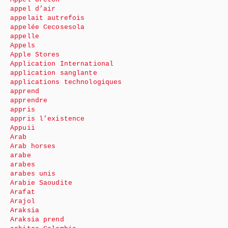
appel d’air
appelait autrefois
appelée Cecosesola
appelle
Appels
Apple Stores
Application International
application sanglante
applications technologiques
apprend
apprendre
appris
appris l’existence
Appuii
Arab
Arab horses
arabe
arabes
arabes unis
Arabie Saoudite
Arafat
Arajol
Araksia
Araksia prend