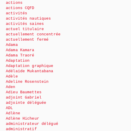
actions
actions CQFD
activités
activités nautiques
activités saines
actuel titulaire
actuellement concentrée
actuellement fermé
Adama
Adama Kamara
Adama Traoré
Adaptation
Adaptation graphique
Adélaïde Mukantabana
Adèle
Adeline Rosenstein
Aden
Adieu Baumettes
adjoint Gabriel
adjointe déléguée
ADL
Adlène
Adlène Hicheur
administrateur délégué
administratif