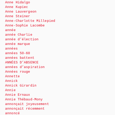
Anne Hidalgo
Anne Kupiec
Anne Lauvergeon
Anne Steiner
Anne-Charlotte Millepied
Anne-Sophie Lacombe
année
année Charlie
année d’élection
année marque
années
années 50-60
années battent
ANNÉES D’ABSENCE
années d’aspiration
Années rouge
Annette
Annick
Annick Girardin
Annie
Annie Ernaux
Annie Thébaud-Mony
annonçait joyeusement
annonçait récemment
annoncé