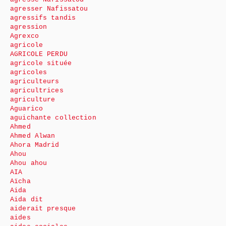
agresser Nafissatou
agressifs tandis
agression
Agrexco
agricole
AGRICOLE PERDU
agricole située
agricoles
agriculteurs
agricultrices
agriculture
Aguarico
aguichante collection
Ahmed
Ahmed Alwan
Ahora Madrid
Ahou
Ahou ahou
AIA
Aïcha
Aida
Aida dit
aiderait presque
aides