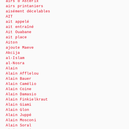
airs d’Astérix
airs printaniers
aisément décelables
AIT
ait appelé
ait entraîné
Ait Ouabane
ait place
Aiton
ajoute Maeve
Akcija
al-Islam
al-Nosra
Alain
Alain Afflelou
Alain Bauer
Alain Camélio
Alain Coine
Alain Damasio
Alain Finkielkraut
Alain Giami
Alain Glon
Alain Juppé
Alain Mosconi
Alain Soral