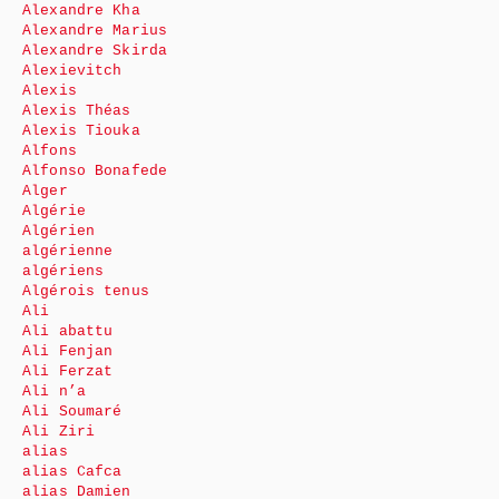
Alexandre Kha
Alexandre Marius
Alexandre Skirda
Alexievitch
Alexis
Alexis Théas
Alexis Tiouka
Alfons
Alfonso Bonafede
Alger
Algérie
Algérien
algérienne
algériens
Algérois tenus
Ali
Ali abattu
Ali Fenjan
Ali Ferzat
Ali n’a
Ali Soumaré
Ali Ziri
alias
alias Cafca
alias Damien