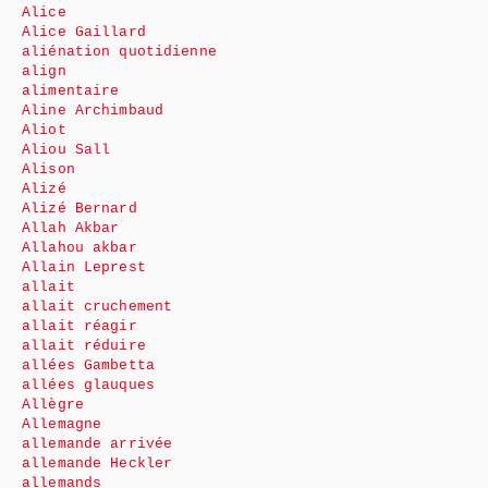
Alice
Alice Gaillard
aliénation quotidienne
align
alimentaire
Aline Archimbaud
Aliot
Aliou Sall
Alison
Alizé
Alizé Bernard
Allah Akbar
Allahou akbar
Allain Leprest
allait
allait cruchement
allait réagir
allait réduire
allées Gambetta
allées glauques
Allègre
Allemagne
allemande arrivée
allemande Heckler
allemands