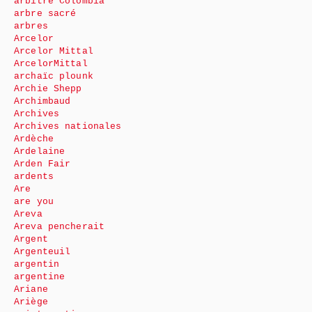
arbitre Colombia
arbre sacré
arbres
Arcelor
Arcelor Mittal
ArcelorMittal
archaïc plounk
Archie Shepp
Archimbaud
Archives
Archives nationales
Ardèche
Ardelaine
Arden Fair
ardents
Are
are you
Areva
Areva pencherait
Argent
Argenteuil
argentin
argentine
Ariane
Ariège