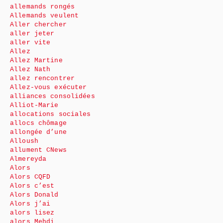
allemands rongés
Allemands veulent
Aller chercher
aller jeter
aller vite
Allez
Allez Martine
Allez Nath
allez rencontrer
Allez-vous exécuter
alliances consolidées
Alliot-Marie
allocations sociales
allocs chômage
allongée d’une
Alloush
allument CNews
Almereyda
Alors
Alors CQFD
Alors c’est
Alors Donald
Alors j’ai
alors lisez
alors Mehdi