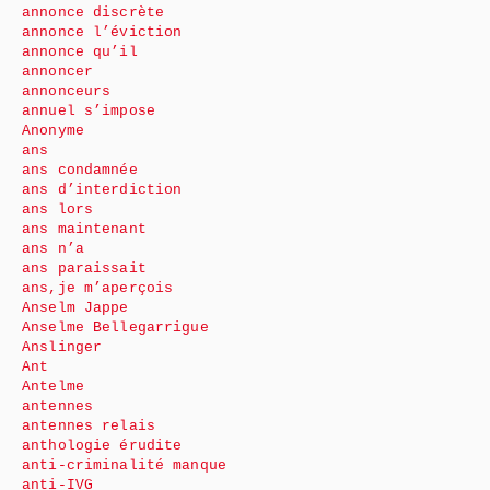
annonce discrète
annonce l’éviction
annonce qu’il
annoncer
annonceurs
annuel s’impose
Anonyme
ans
ans condamnée
ans d’interdiction
ans lors
ans maintenant
ans n’a
ans paraissait
ans,je m’aperçois
Anselm Jappe
Anselme Bellegarrigue
Anslinger
Ant
Antelme
antennes
antennes relais
anthologie érudite
anti-criminalité manque
anti-IVG