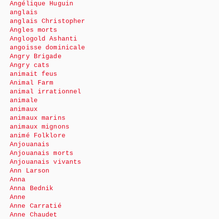
Angélique Huguin
anglais
anglais Christopher
Angles morts
Anglogold Ashanti
angoisse dominicale
Angry Brigade
Angry cats
animait feus
Animal Farm
animal irrationnel
animale
animaux
animaux marins
animaux mignons
animé Folklore
Anjouanais
Anjouanais morts
Anjouanais vivants
Ann Larson
Anna
Anna Bednik
Anne
Anne Carratié
Anne Chaudet