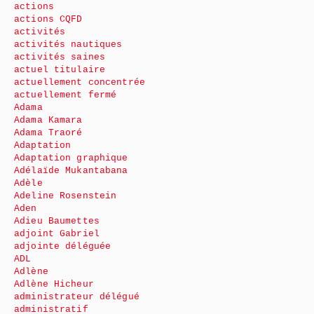
actions
actions CQFD
activités
activités nautiques
activités saines
actuel titulaire
actuellement concentrée
actuellement fermé
Adama
Adama Kamara
Adama Traoré
Adaptation
Adaptation graphique
Adélaïde Mukantabana
Adèle
Adeline Rosenstein
Aden
Adieu Baumettes
adjoint Gabriel
adjointe déléguée
ADL
Adlène
Adlène Hicheur
administrateur délégué
administratif