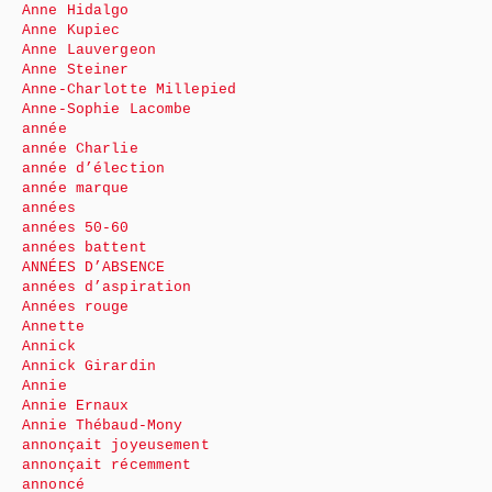
Anne Hidalgo
Anne Kupiec
Anne Lauvergeon
Anne Steiner
Anne-Charlotte Millepied
Anne-Sophie Lacombe
année
année Charlie
année d’élection
année marque
années
années 50-60
années battent
ANNÉES D’ABSENCE
années d’aspiration
Années rouge
Annette
Annick
Annick Girardin
Annie
Annie Ernaux
Annie Thébaud-Mony
annonçait joyeusement
annonçait récemment
annoncé