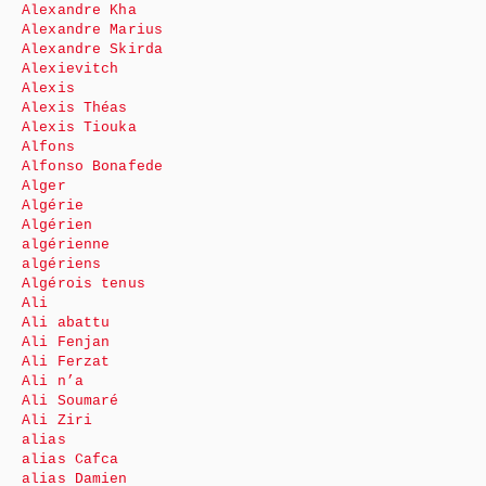
Alexandre Kha
Alexandre Marius
Alexandre Skirda
Alexievitch
Alexis
Alexis Théas
Alexis Tiouka
Alfons
Alfonso Bonafede
Alger
Algérie
Algérien
algérienne
algériens
Algérois tenus
Ali
Ali abattu
Ali Fenjan
Ali Ferzat
Ali n’a
Ali Soumaré
Ali Ziri
alias
alias Cafca
alias Damien