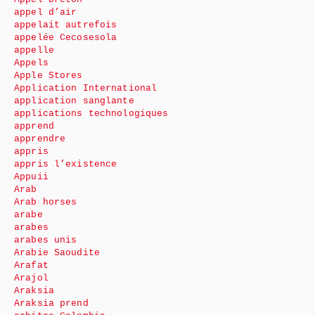
appel d’air
appelait autrefois
appelée Cecosesola
appelle
Appels
Apple Stores
Application International
application sanglante
applications technologiques
apprend
apprendre
appris
appris l’existence
Appuii
Arab
Arab horses
arabe
arabes
arabes unis
Arabie Saoudite
Arafat
Arajol
Araksia
Araksia prend