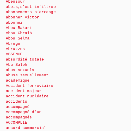
Abensour
abois,s’est infiltrée
abonnements n’arrange
abonner Victor
abonnez
Abou Bakari
Abou Ghraib
Abou Selma
Abrégé
Abruzzes
ABSENCE
absurdité totale
Abu Saleh
abus sexuels
abusé sexuellement
académique
Accident ferroviaire
accident majeur
accident nucléaire
accidents
accompagné
Accompagné d’un
accompagnés
ACCOMPLIE
accord commercial