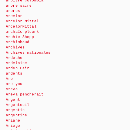
arbitre Colombia
arbre sacré
arbres
Arcelor
Arcelor Mittal
ArcelorMittal
archaïc plounk
Archie Shepp
Archimbaud
Archives
Archives nationales
Ardèche
Ardelaine
Arden Fair
ardents
Are
are you
Areva
Areva pencherait
Argent
Argenteuil
argentin
argentine
Ariane
Ariège