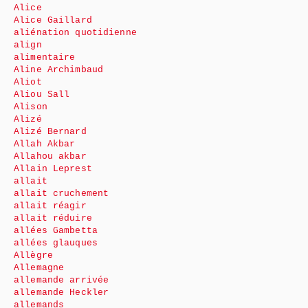
Alice
Alice Gaillard
aliénation quotidienne
align
alimentaire
Aline Archimbaud
Aliot
Aliou Sall
Alison
Alizé
Alizé Bernard
Allah Akbar
Allahou akbar
Allain Leprest
allait
allait cruchement
allait réagir
allait réduire
allées Gambetta
allées glauques
Allègre
Allemagne
allemande arrivée
allemande Heckler
allemands