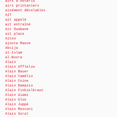
airs d’Astérix
airs printaniers
aisément décelables
AIT
ait appelé
ait entraîné
Ait Ouabane
ait place
Aiton
ajoute Maeve
Akcija
al-Islam
al-Nosra
Alain
Alain Afflelou
Alain Bauer
Alain Camélio
Alain Coine
Alain Damasio
Alain Finkielkraut
Alain Giami
Alain Glon
Alain Juppé
Alain Mosconi
Alain Soral