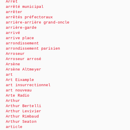
Arrêt
arrêté municipal
arrêter
arrêtés préfectoraux
arrière-arrière grand-oncle
arrière-garde
arrivé
arrive place
arrondissement
arrondissement parisien
Arroseur
Arroseur arrosé
Arsène
Arsène Altmeyer
art
Art Eixample
art insurrectionnel
art nouveau
Arte Radio
Arthur
Arthur Bertelli
Arthur Levivier
Arthur Rimbaud
Arthur Seaton
article