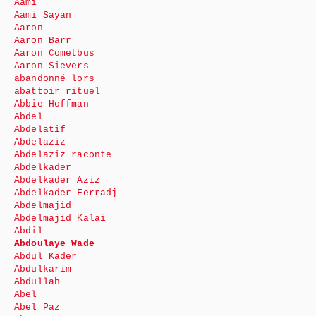
Aami
Aami Sayan
Aaron
Aaron Barr
Aaron Cometbus
Aaron Sievers
abandonné lors
abattoir rituel
Abbie Hoffman
Abdel
Abdelatif
Abdelaziz
Abdelaziz raconte
Abdelkader
Abdelkader Aziz
Abdelkader Ferradj
Abdelmajid
Abdelmajid Kalai
Abdil
Abdoulaye Wade
Abdul Kader
Abdulkarim
Abdullah
Abel
Abel Paz