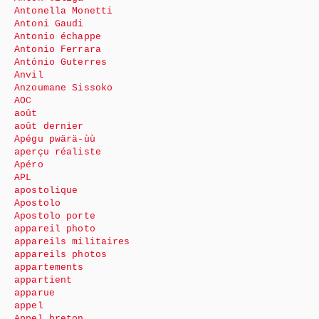
Antonella Monetti
Antoni Gaudi
Antonio échappe
Antonio Ferrara
António Guterres
Anvil
Anzoumane Sissoko
AOC
août
août dernier
Apégu pwärä-ùù
aperçu réaliste
Apéro
APL
apostolique
Apostolo
Apostolo porte
appareil photo
appareils militaires
appareils photos
appartements
appartient
apparue
appel
Appel breton