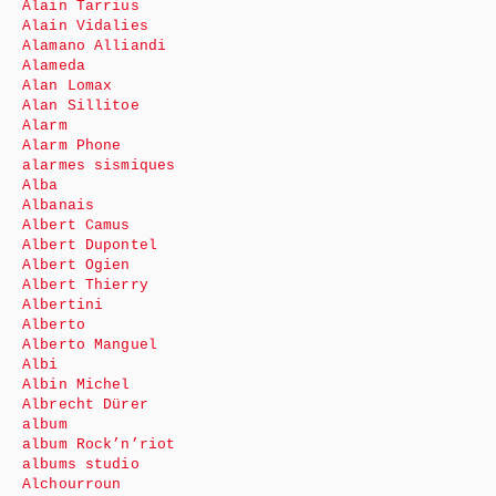
Alain Tarrius
Alain Vidalies
Alamano Alliandi
Alameda
Alan Lomax
Alan Sillitoe
Alarm
Alarm Phone
alarmes sismiques
Alba
Albanais
Albert Camus
Albert Dupontel
Albert Ogien
Albert Thierry
Albertini
Alberto
Alberto Manguel
Albi
Albin Michel
Albrecht Dürer
album
album Rock’n’riot
albums studio
Alchourroun