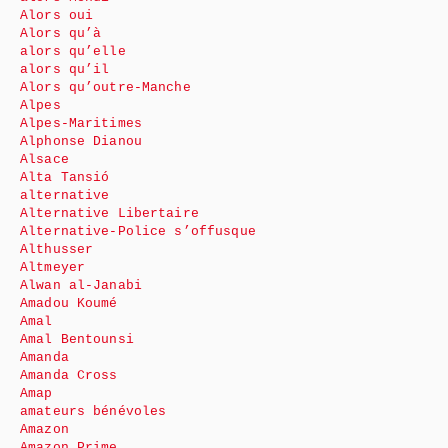
Alors oui
Alors qu’à
alors qu’elle
alors qu’il
Alors qu’outre-Manche
Alpes
Alpes-Maritimes
Alphonse Dianou
Alsace
Alta Tansió
alternative
Alternative Libertaire
Alternative-Police s’offusque
Althusser
Altmeyer
Alwan al-Janabi
Amadou Koumé
Amal
Amal Bentounsi
Amanda
Amanda Cross
Amap
amateurs bénévoles
Amazon
Amazon Prime