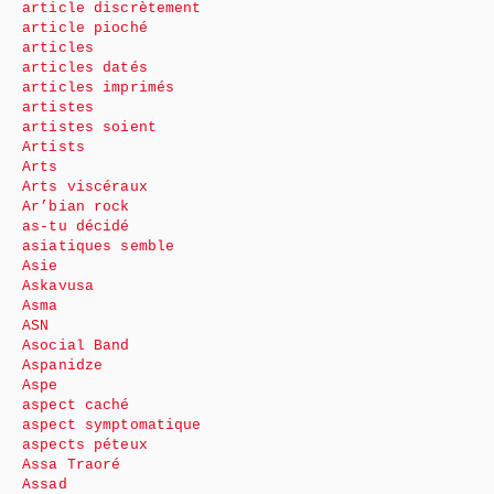
article discrètement
article pioché
articles
articles datés
articles imprimés
artistes
artistes soient
Artists
Arts
Arts viscéraux
Ar’bian rock
as-tu décidé
asiatiques semble
Asie
Askavusa
Asma
ASN
Asocial Band
Aspanidze
Aspe
aspect caché
aspect symptomatique
aspects péteux
Assa Traoré
Assad