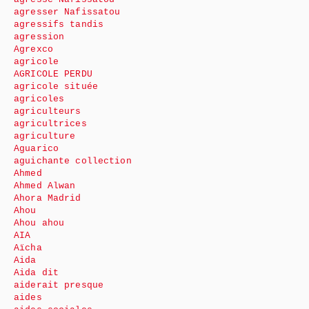
agresser Nafissatou
agressifs tandis
agression
Agrexco
agricole
AGRICOLE PERDU
agricole située
agricoles
agriculteurs
agricultrices
agriculture
Aguarico
aguichante collection
Ahmed
Ahmed Alwan
Ahora Madrid
Ahou
Ahou ahou
AIA
Aïcha
Aida
Aida dit
aiderait presque
aides