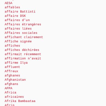
AESA
affables
affaire Battisti
affaire DSK
affaires d’un
Affaires étrangères
affaires liées
Affaires sociales
affichant clairement
Affiche signée
affiches
affiches déchirées
affirmait récemment
affirmation n’avait
affirme Ilya
affluent
Affreux
afghanes
Afghanistan
afghans
AFPA
Africa
africaines
Afrika Bambaataa
Afrin