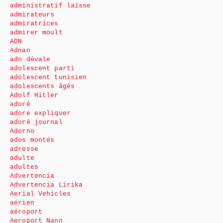
administratif laisse
admirateurs
admiratrices
admirer moult
ADN
Adnan
ado dévale
adolescent parti
adolescent tunisien
adolescents âgés
Adolf Hitler
adoré
adore expliquer
adoré journal
Adorno
ados montés
adresse
adulte
adultes
Advertencia
Advertencia Lirika
Aerial Vehicles
aérien
aéroport
Aeroport Nann