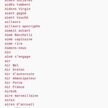
aides sociales
aidés tombent
Aidons Virgin
aient gagné
aient touché
ailleurs
ailleurs apocryphe
aimait autant
Aimé Bacchelli
aimé capitaine
aime rire
Aimons-nous
Ain
aîné s’engage
air
Air Bel
Air breton
Air d’autoroute
Air émancipateur
Air Force
Air France
Airbnb
aire marseillaise
aires
aires d’accueil