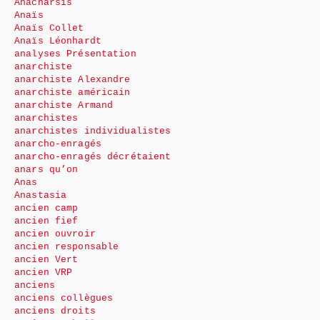
Anacharsis
Anaïs
Anaïs Collet
Anaïs Léonhardt
analyses Présentation
anarchiste
anarchiste Alexandre
anarchiste américain
anarchiste Armand
anarchistes
anarchistes individualistes
anarcho-enragés
anarcho-enragés décrétaient
anars qu’on
Anas
Anastasia
ancien camp
ancien fief
ancien ouvroir
ancien responsable
ancien Vert
ancien VRP
anciens
anciens collègues
anciens droits