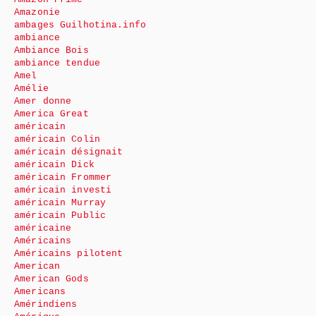
Amazonie
ambages Guilhotina.info
ambiance
Ambiance Bois
ambiance tendue
Amel
Amélie
Amer donne
America Great
américain
américain Colin
américain désignait
américain Dick
américain Frommer
américain investi
américain Murray
américain Public
américaine
Américains
Américains pilotent
American
American Gods
Americans
Amérindiens