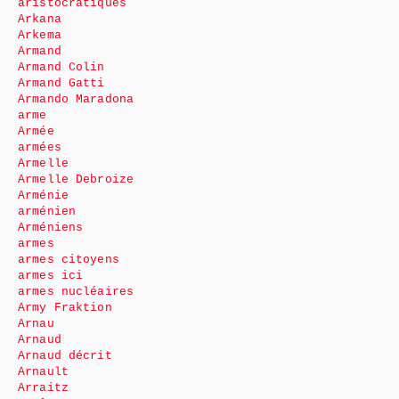
aristocratiques
Arkana
Arkema
Armand
Armand Colin
Armand Gatti
Armando Maradona
arme
Armée
armées
Armelle
Armelle Debroize
Arménie
arménien
Arméniens
armes
armes citoyens
armes ici
armes nucléaires
Army Fraktion
Arnau
Arnaud
Arnaud décrit
Arnault
Arraitz