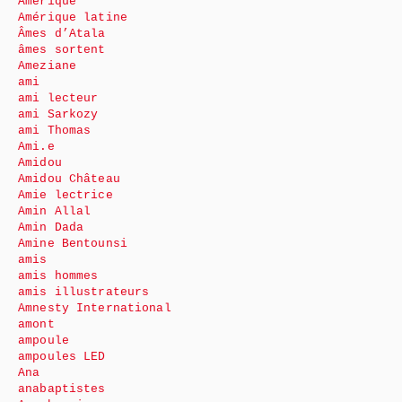
Amérique
Amérique latine
Âmes d’Atala
âmes sortent
Ameziane
ami
ami lecteur
ami Sarkozy
ami Thomas
Ami.e
Amidou
Amidou Château
Amie lectrice
Amin Allal
Amin Dada
Amine Bentounsi
amis
amis hommes
amis illustrateurs
Amnesty International
amont
ampoule
ampoules LED
Ana
anabaptistes