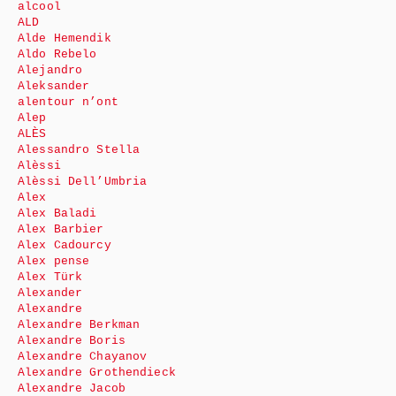
alcool
ALD
Alde Hemendik
Aldo Rebelo
Alejandro
Aleksander
alentour n’ont
Alep
ALÈS
Alessandro Stella
Alèssi
Alèssi Dell’Umbria
Alex
Alex Baladi
Alex Barbier
Alex Cadourcy
Alex pense
Alex Türk
Alexander
Alexandre
Alexandre Berkman
Alexandre Boris
Alexandre Chayanov
Alexandre Grothendieck
Alexandre Jacob