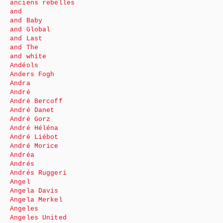
anciens rebelles
and
and Baby
and Global
and Last
and The
and white
Andéols
Anders Fogh
Andra
André
André Bercoff
André Danet
André Gorz
André Héléna
André Liébot
André Morice
Andréa
Andrés
Andrés Ruggeri
Angel
Angela Davis
Angela Merkel
Angeles
Angeles United