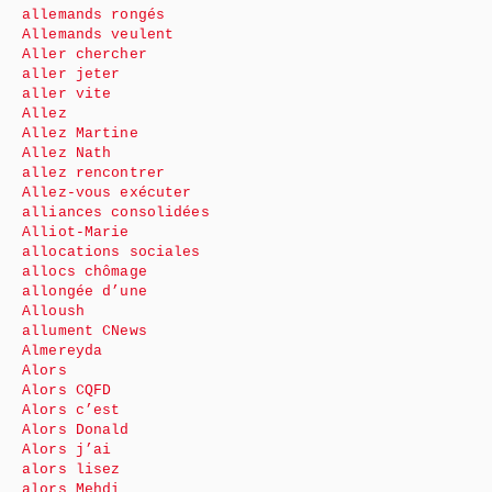
allemands rongés
Allemands veulent
Aller chercher
aller jeter
aller vite
Allez
Allez Martine
Allez Nath
allez rencontrer
Allez-vous exécuter
alliances consolidées
Alliot-Marie
allocations sociales
allocs chômage
allongée d’une
Alloush
allument CNews
Almereyda
Alors
Alors CQFD
Alors c’est
Alors Donald
Alors j’ai
alors lisez
alors Mehdi