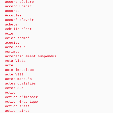
accord déclare
accord Unedic
accords
Accoules
accusé d’avoir
acheter
Achille n’est
Acier
Acier trompé
acquise
âcre odeur
Acrimed
acrobatiquement suspendus
Acta Vista
acte
acte impudique
acte VIII
actes manqués
actes qualifiés
Actes Sud
Action
Action d’imposer
Action Graphique
Action s’est
actionnaires