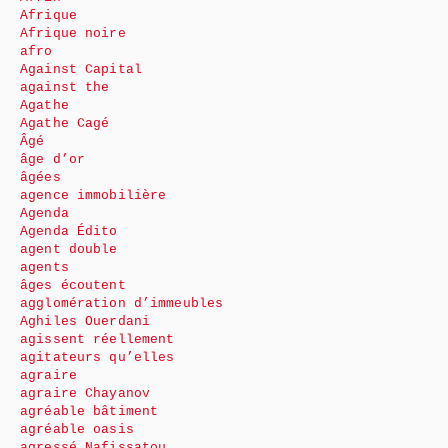
Afrique
Afrique noire
afro
Against Capital
against the
Agathe
Agathe Cagé
Âgé
âge d’or
âgées
agence immobilière
Agenda
Agenda Édito
agent double
agents
âges écoutent
agglomération d’immeubles
Aghiles Ouerdani
agissent réellement
agitateurs qu’elles
agraire
agraire Chayanov
agréable bâtiment
agréable oasis
agressé Nafissatou