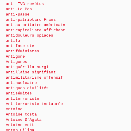
anti-IVG revêtus
anti-Le Pen
anti-passe
anti-patriotard Frans
antiautoritaire américain
anticapitaliste affichant
antidouleurs opiacés
antifa
antifasciste
antiféministes
Antigone
Antigones
antiguérilla surgi
antillaise signifiant
antimilitarisme offensif
antinucléaire
antiques civilités
antisémites
antiterroriste
Antiterroriste instaurée
Antoine
Antoine Costa
Antoine D’Agata
Antoine voit
Anton Ciliga