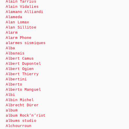
Alain Tarrius
Alain Vidalies
Alamano Alliandi
Alameda
Alan Lomax
Alan Sillitoe
Alarm
Alarm Phone
alarmes sismiques
Alba
Albanais
Albert Camus
Albert Dupontel
Albert Ogien
Albert Thierry
Albertini
Alberto
Alberto Manguel
Albi
Albin Michel
Albrecht Dürer
album
album Rock’n’riot
albums studio
Alchourroun