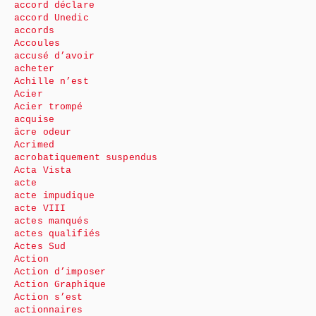
accord déclare
accord Unedic
accords
Accoules
accusé d’avoir
acheter
Achille n’est
Acier
Acier trompé
acquise
âcre odeur
Acrimed
acrobatiquement suspendus
Acta Vista
acte
acte impudique
acte VIII
actes manqués
actes qualifiés
Actes Sud
Action
Action d’imposer
Action Graphique
Action s’est
actionnaires