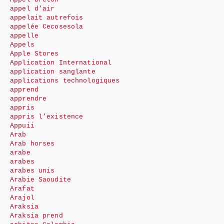
appel d’air
appelait autrefois
appelée Cecosesola
appelle
Appels
Apple Stores
Application International
application sanglante
applications technologiques
apprend
apprendre
appris
appris l’existence
Appuii
Arab
Arab horses
arabe
arabes
arabes unis
Arabie Saoudite
Arafat
Arajol
Araksia
Araksia prend