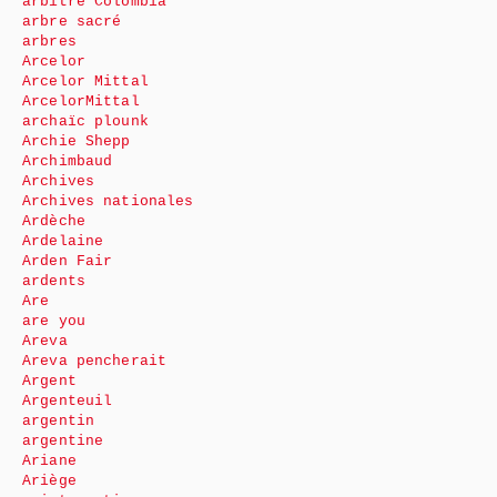
arbitre Colombia
arbre sacré
arbres
Arcelor
Arcelor Mittal
ArcelorMittal
archaïc plounk
Archie Shepp
Archimbaud
Archives
Archives nationales
Ardèche
Ardelaine
Arden Fair
ardents
Are
are you
Areva
Areva pencherait
Argent
Argenteuil
argentin
argentine
Ariane
Ariège