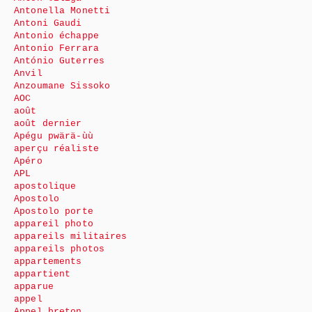
Antonella Monetti
Antoni Gaudi
Antonio échappe
Antonio Ferrara
António Guterres
Anvil
Anzoumane Sissoko
AOC
août
août dernier
Apégu pwärä-ùù
aperçu réaliste
Apéro
APL
apostolique
Apostolo
Apostolo porte
appareil photo
appareils militaires
appareils photos
appartements
appartient
apparue
appel
Appel breton