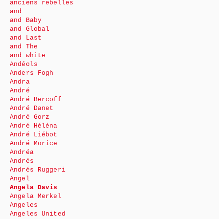
anciens rebelles
and
and Baby
and Global
and Last
and The
and white
Andéols
Anders Fogh
Andra
André
André Bercoff
André Danet
André Gorz
André Héléna
André Liébot
André Morice
Andréa
Andrés
Andrés Ruggeri
Angel
Angela Davis
Angela Merkel
Angeles
Angeles United