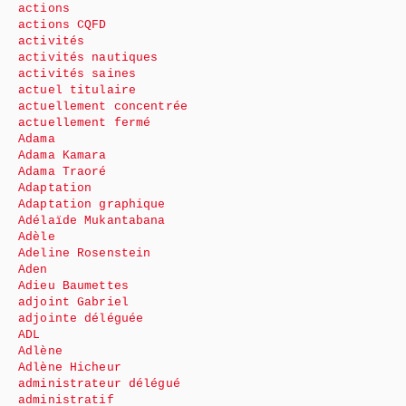
actions
actions CQFD
activités
activités nautiques
activités saines
actuel titulaire
actuellement concentrée
actuellement fermé
Adama
Adama Kamara
Adama Traoré
Adaptation
Adaptation graphique
Adélaïde Mukantabana
Adèle
Adeline Rosenstein
Aden
Adieu Baumettes
adjoint Gabriel
adjointe déléguée
ADL
Adlène
Adlène Hicheur
administrateur délégué
administratif