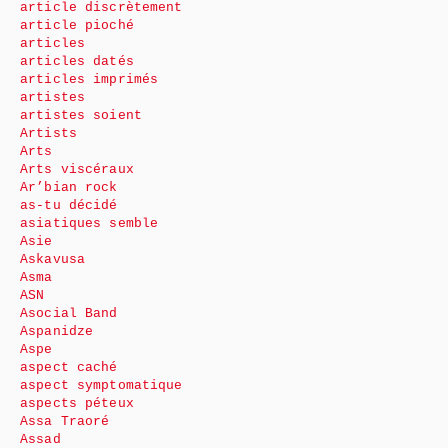
article discrètement
article pioché
articles
articles datés
articles imprimés
artistes
artistes soient
Artists
Arts
Arts viscéraux
Ar’bian rock
as-tu décidé
asiatiques semble
Asie
Askavusa
Asma
ASN
Asocial Band
Aspanidze
Aspe
aspect caché
aspect symptomatique
aspects péteux
Assa Traoré
Assad