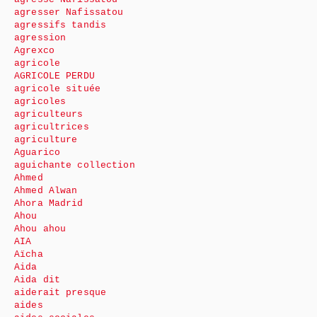
agresser Nafissatou
agressifs tandis
agression
Agrexco
agricole
AGRICOLE PERDU
agricole située
agricoles
agriculteurs
agricultrices
agriculture
Aguarico
aguichante collection
Ahmed
Ahmed Alwan
Ahora Madrid
Ahou
Ahou ahou
AIA
Aïcha
Aida
Aida dit
aiderait presque
aides