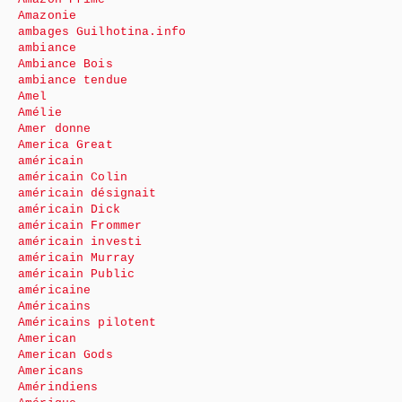
Amazonie
ambages Guilhotina.info
ambiance
Ambiance Bois
ambiance tendue
Amel
Amélie
Amer donne
America Great
américain
américain Colin
américain désignait
américain Dick
américain Frommer
américain investi
américain Murray
américain Public
américaine
Américains
Américains pilotent
American
American Gods
Americans
Amérindiens