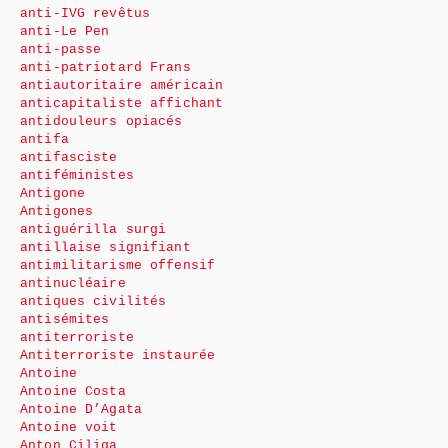
anti-IVG revêtus
anti-Le Pen
anti-passe
anti-patriotard Frans
antiautoritaire américain
anticapitaliste affichant
antidouleurs opiacés
antifa
antifasciste
antiféministes
Antigone
Antigones
antiguérilla surgi
antillaise signifiant
antimilitarisme offensif
antinucléaire
antiques civilités
antisémites
antiterroriste
Antiterroriste instaurée
Antoine
Antoine Costa
Antoine D’Agata
Antoine voit
Anton Ciliga