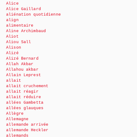
Alice
Alice Gaillard
aliénation quotidienne
align
alimentaire
Aline Archimbaud
Aliot
Aliou Sall
Alison
Alizé
Alizé Bernard
Allah Akbar
Allahou akbar
Allain Leprest
allait
allait cruchement
allait réagir
allait réduire
allées Gambetta
allées glauques
Allègre
Allemagne
allemande arrivée
allemande Heckler
allemands