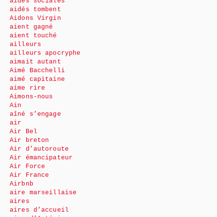
aides sociales
aidés tombent
Aidons Virgin
aient gagné
aient touché
ailleurs
ailleurs apocryphe
aimait autant
Aimé Bacchelli
aimé capitaine
aime rire
Aimons-nous
Ain
aîné s’engage
air
Air Bel
Air breton
Air d’autoroute
Air émancipateur
Air Force
Air France
Airbnb
aire marseillaise
aires
aires d’accueil