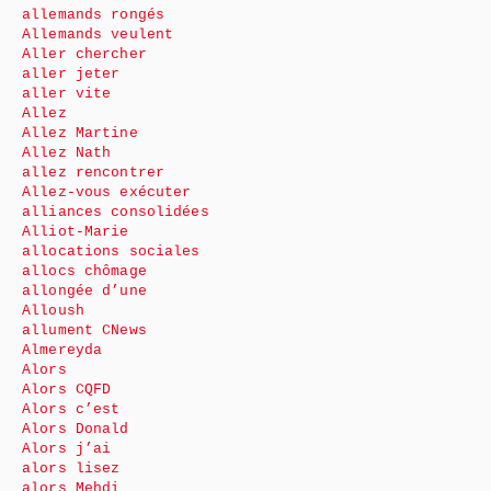
allemands rongés
Allemands veulent
Aller chercher
aller jeter
aller vite
Allez
Allez Martine
Allez Nath
allez rencontrer
Allez-vous exécuter
alliances consolidées
Alliot-Marie
allocations sociales
allocs chômage
allongée d’une
Alloush
allument CNews
Almereyda
Alors
Alors CQFD
Alors c’est
Alors Donald
Alors j’ai
alors lisez
alors Mehdi