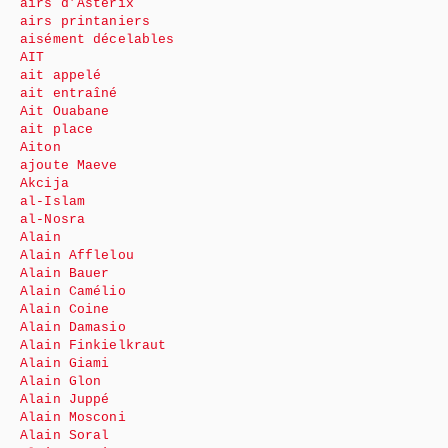
airs d’Astérix
airs printaniers
aisément décelables
AIT
ait appelé
ait entraîné
Ait Ouabane
ait place
Aiton
ajoute Maeve
Akcija
al-Islam
al-Nosra
Alain
Alain Afflelou
Alain Bauer
Alain Camélio
Alain Coine
Alain Damasio
Alain Finkielkraut
Alain Giami
Alain Glon
Alain Juppé
Alain Mosconi
Alain Soral