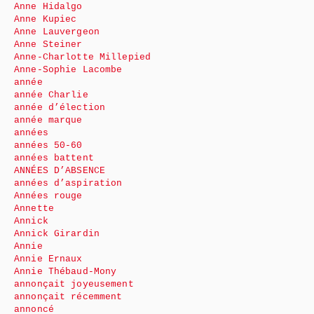
Anne Hidalgo
Anne Kupiec
Anne Lauvergeon
Anne Steiner
Anne-Charlotte Millepied
Anne-Sophie Lacombe
année
année Charlie
année d’élection
année marque
années
années 50-60
années battent
ANNÉES D’ABSENCE
années d’aspiration
Années rouge
Annette
Annick
Annick Girardin
Annie
Annie Ernaux
Annie Thébaud-Mony
annonçait joyeusement
annonçait récemment
annoncé