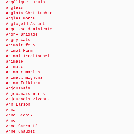
Angélique Huguin
anglais
anglais Christopher
Angles morts
Anglogold Ashanti
angoisse dominicale
Angry Brigade
Angry cats
animait feus
Animal Farm
animal irrationnel
animale
animaux
animaux marins
animaux mignons
animé Folklore
Anjouanais
Anjouanais morts
Anjouanais vivants
Ann Larson
Anna
Anna Bednik
Anne
Anne Carratié
Anne Chaudet