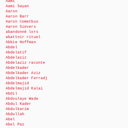
Aami
Aami Sayan
Aaron
Aaron Barr
Aaron Cometbus
Aaron Sievers
abandonné lors
abattoir rituel
Abbie Hoffman
Abdel
Abdelatif
Abdelaziz
Abdelaziz raconte
Abdelkader
Abdelkader Aziz
Abdelkader Ferradj
Abdelmajid
Abdelmajid Kalai
Abdil
Abdoulaye Wade
Abdul Kader
Abdulkarim
Abdullah
Abel
Abel Paz