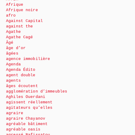
Afrique
Afrique noire
afro
Against Capital
against the
Agathe
Agathe Cagé
Âgé
âge d’or
âgées
agence immobilière
Agenda
Agenda Édito
agent double
agents
âges écoutent
agglomération d’immeubles
Aghiles Ouerdani
agissent réellement
agitateurs qu’elles
agraire
agraire Chayanov
agréable bâtiment
agréable oasis
agressé Nafissatou