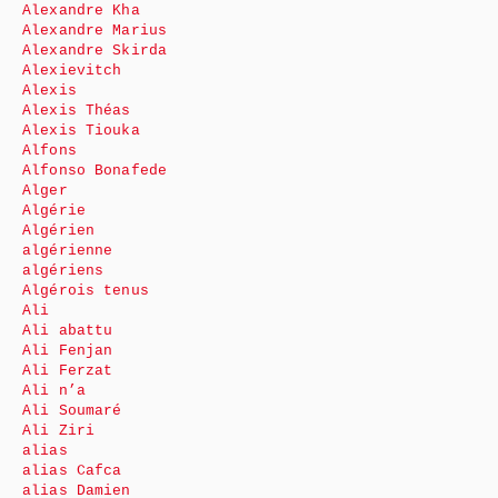
Alexandre Kha
Alexandre Marius
Alexandre Skirda
Alexievitch
Alexis
Alexis Théas
Alexis Tiouka
Alfons
Alfonso Bonafede
Alger
Algérie
Algérien
algérienne
algériens
Algérois tenus
Ali
Ali abattu
Ali Fenjan
Ali Ferzat
Ali n’a
Ali Soumaré
Ali Ziri
alias
alias Cafca
alias Damien