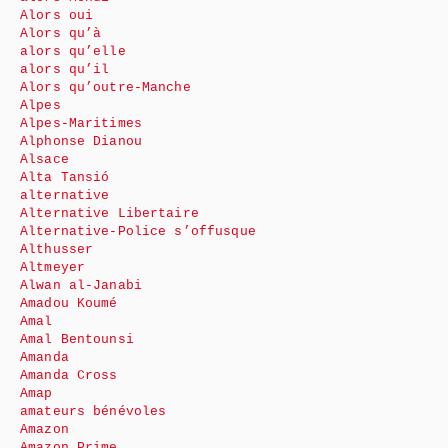
Alors oui
Alors qu’à
alors qu’elle
alors qu’il
Alors qu’outre-Manche
Alpes
Alpes-Maritimes
Alphonse Dianou
Alsace
Alta Tansió
alternative
Alternative Libertaire
Alternative-Police s’offusque
Althusser
Altmeyer
Alwan al-Janabi
Amadou Koumé
Amal
Amal Bentounsi
Amanda
Amanda Cross
Amap
amateurs bénévoles
Amazon
Amazon Prime