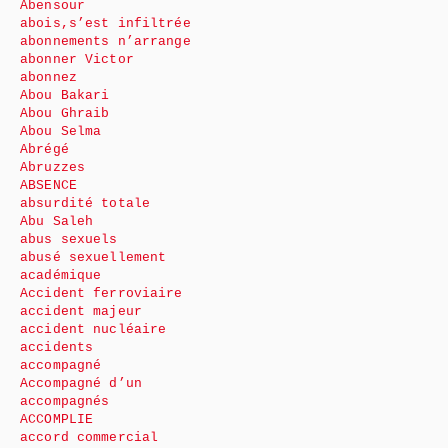
Abensour
abois,s’est infiltrée
abonnements n’arrange
abonner Victor
abonnez
Abou Bakari
Abou Ghraib
Abou Selma
Abrégé
Abruzzes
ABSENCE
absurdité totale
Abu Saleh
abus sexuels
abusé sexuellement
académique
Accident ferroviaire
accident majeur
accident nucléaire
accidents
accompagné
Accompagné d’un
accompagnés
ACCOMPLIE
accord commercial