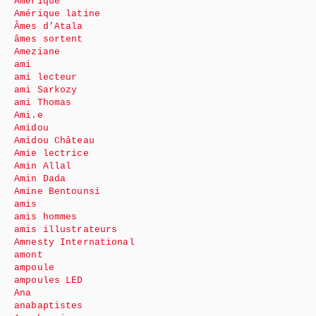
Amérique
Amérique latine
Âmes d’Atala
âmes sortent
Ameziane
ami
ami lecteur
ami Sarkozy
ami Thomas
Ami.e
Amidou
Amidou Château
Amie lectrice
Amin Allal
Amin Dada
Amine Bentounsi
amis
amis hommes
amis illustrateurs
Amnesty International
amont
ampoule
ampoules LED
Ana
anabaptistes