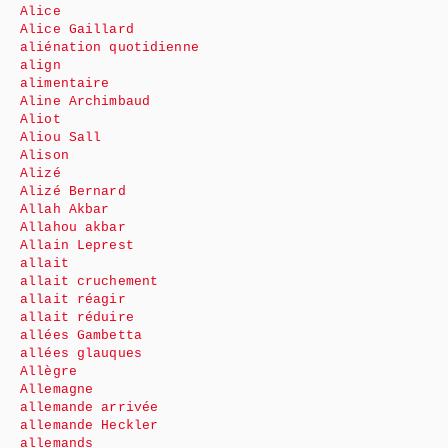
Alice
Alice Gaillard
aliénation quotidienne
align
alimentaire
Aline Archimbaud
Aliot
Aliou Sall
Alison
Alizé
Alizé Bernard
Allah Akbar
Allahou akbar
Allain Leprest
allait
allait cruchement
allait réagir
allait réduire
allées Gambetta
allées glauques
Allègre
Allemagne
allemande arrivée
allemande Heckler
allemands