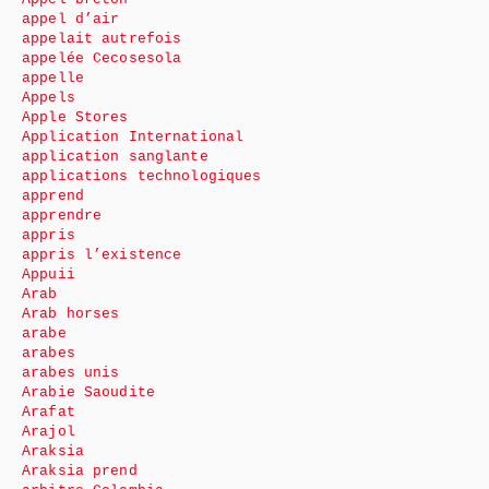
appel d’air
appelait autrefois
appelée Cecosesola
appelle
Appels
Apple Stores
Application International
application sanglante
applications technologiques
apprend
apprendre
appris
appris l’existence
Appuii
Arab
Arab horses
arabe
arabes
arabes unis
Arabie Saoudite
Arafat
Arajol
Araksia
Araksia prend