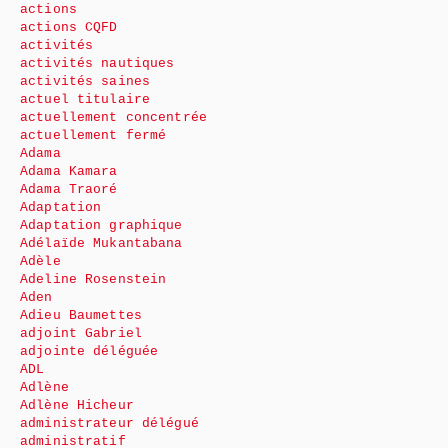
actions
actions CQFD
activités
activités nautiques
activités saines
actuel titulaire
actuellement concentrée
actuellement fermé
Adama
Adama Kamara
Adama Traoré
Adaptation
Adaptation graphique
Adélaïde Mukantabana
Adèle
Adeline Rosenstein
Aden
Adieu Baumettes
adjoint Gabriel
adjointe déléguée
ADL
Adlène
Adlène Hicheur
administrateur délégué
administratif