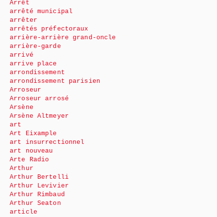
Arrêt
arrêté municipal
arrêter
arrêtés préfectoraux
arrière-arrière grand-oncle
arrière-garde
arrivé
arrive place
arrondissement
arrondissement parisien
Arroseur
Arroseur arrosé
Arsène
Arsène Altmeyer
art
Art Eixample
art insurrectionnel
art nouveau
Arte Radio
Arthur
Arthur Bertelli
Arthur Levivier
Arthur Rimbaud
Arthur Seaton
article