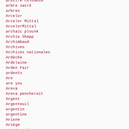
arbitre Colombia
arbre sacré
arbres
Arcelor
Arcelor Mittal
ArcelorMittal
archaïc plounk
Archie Shepp
Archimbaud
Archives
Archives nationales
Ardèche
Ardelaine
Arden Fair
ardents
Are
are you
Areva
Areva pencherait
Argent
Argenteuil
argentin
argentine
Ariane
Ariège