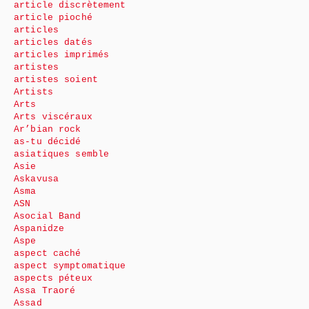
article discrètement
article pioché
articles
articles datés
articles imprimés
artistes
artistes soient
Artists
Arts
Arts viscéraux
Ar’bian rock
as-tu décidé
asiatiques semble
Asie
Askavusa
Asma
ASN
Asocial Band
Aspanidze
Aspe
aspect caché
aspect symptomatique
aspects péteux
Assa Traoré
Assad