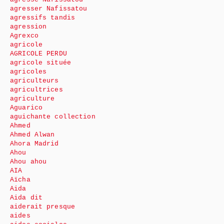
agresser Nafissatou
agressifs tandis
agression
Agrexco
agricole
AGRICOLE PERDU
agricole située
agricoles
agriculteurs
agricultrices
agriculture
Aguarico
aguichante collection
Ahmed
Ahmed Alwan
Ahora Madrid
Ahou
Ahou ahou
AIA
Aïcha
Aida
Aida dit
aiderait presque
aides