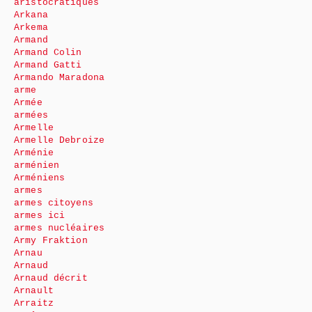
aristocratiques
Arkana
Arkema
Armand
Armand Colin
Armand Gatti
Armando Maradona
arme
Armée
armées
Armelle
Armelle Debroize
Arménie
arménien
Arméniens
armes
armes citoyens
armes ici
armes nucléaires
Army Fraktion
Arnau
Arnaud
Arnaud décrit
Arnault
Arraitz