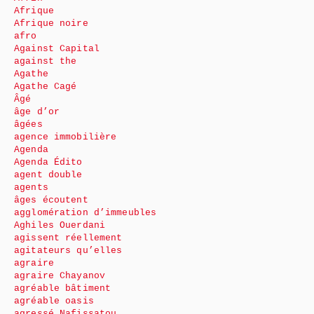
Afrique
Afrique noire
afro
Against Capital
against the
Agathe
Agathe Cagé
Âgé
âge d’or
âgées
agence immobilière
Agenda
Agenda Édito
agent double
agents
âges écoutent
agglomération d’immeubles
Aghiles Ouerdani
agissent réellement
agitateurs qu’elles
agraire
agraire Chayanov
agréable bâtiment
agréable oasis
agressé Nafissatou