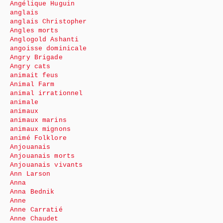
Angélique Huguin
anglais
anglais Christopher
Angles morts
Anglogold Ashanti
angoisse dominicale
Angry Brigade
Angry cats
animait feus
Animal Farm
animal irrationnel
animale
animaux
animaux marins
animaux mignons
animé Folklore
Anjouanais
Anjouanais morts
Anjouanais vivants
Ann Larson
Anna
Anna Bednik
Anne
Anne Carratié
Anne Chaudet