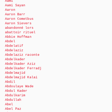
Aami
Aami Sayan
Aaron
Aaron Barr
Aaron Cometbus
Aaron Sievers
abandonné lors
abattoir rituel
Abbie Hoffman
Abdel
Abdelatif
Abdelaziz
Abdelaziz raconte
Abdelkader
Abdelkader Aziz
Abdelkader Ferradj
Abdelmajid
Abdelmajid Kalai
Abdil
Abdoulaye Wade
Abdul Kader
Abdulkarim
Abdullah
Abel
Abel Paz