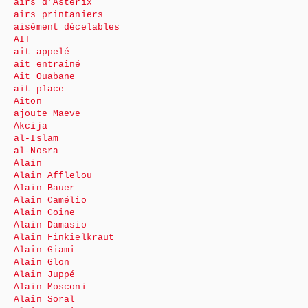
airs d’Astérix
airs printaniers
aisément décelables
AIT
ait appelé
ait entraîné
Ait Ouabane
ait place
Aiton
ajoute Maeve
Akcija
al-Islam
al-Nosra
Alain
Alain Afflelou
Alain Bauer
Alain Camélio
Alain Coine
Alain Damasio
Alain Finkielkraut
Alain Giami
Alain Glon
Alain Juppé
Alain Mosconi
Alain Soral