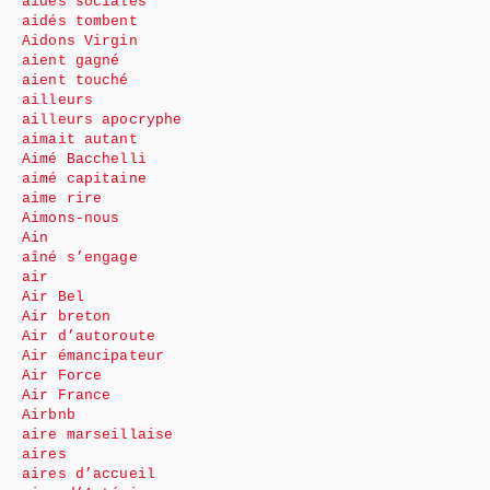
aides sociales
aidés tombent
Aidons Virgin
aient gagné
aient touché
ailleurs
ailleurs apocryphe
aimait autant
Aimé Bacchelli
aimé capitaine
aime rire
Aimons-nous
Ain
aîné s’engage
air
Air Bel
Air breton
Air d’autoroute
Air émancipateur
Air Force
Air France
Airbnb
aire marseillaise
aires
aires d’accueil