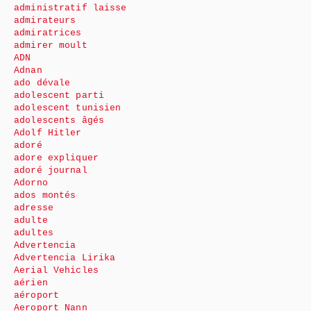
administratif laisse
admirateurs
admiratrices
admirer moult
ADN
Adnan
ado dévale
adolescent parti
adolescent tunisien
adolescents âgés
Adolf Hitler
adoré
adore expliquer
adoré journal
Adorno
ados montés
adresse
adulte
adultes
Advertencia
Advertencia Lirika
Aerial Vehicles
aérien
aéroport
Aeroport Nann