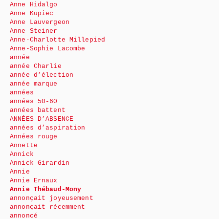
Anne Hidalgo
Anne Kupiec
Anne Lauvergeon
Anne Steiner
Anne-Charlotte Millepied
Anne-Sophie Lacombe
année
année Charlie
année d’élection
année marque
années
années 50-60
années battent
ANNÉES D’ABSENCE
années d’aspiration
Années rouge
Annette
Annick
Annick Girardin
Annie
Annie Ernaux
Annie Thébaud-Mony
annonçait joyeusement
annonçait récemment
annoncé