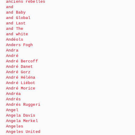
anciens rebelles
and
and Baby
and Global
and Last
and The
and white
Andéols
Anders Fogh
Andra
André
André Bercoff
André Danet
André Gorz
André Héléna
André Liébot
André Morice
Andréa
Andrés
Andrés Ruggeri
Angel
Angela Davis
Angela Merkel
Angeles
Angeles United