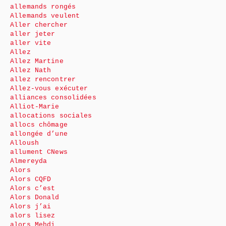
allemands rongés
Allemands veulent
Aller chercher
aller jeter
aller vite
Allez
Allez Martine
Allez Nath
allez rencontrer
Allez-vous exécuter
alliances consolidées
Alliot-Marie
allocations sociales
allocs chômage
allongée d’une
Alloush
allument CNews
Almereyda
Alors
Alors CQFD
Alors c’est
Alors Donald
Alors j’ai
alors lisez
alors Mehdi