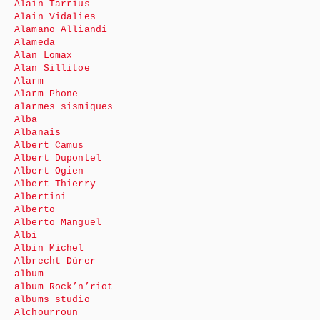
Alain Tarrius
Alain Vidalies
Alamano Alliandi
Alameda
Alan Lomax
Alan Sillitoe
Alarm
Alarm Phone
alarmes sismiques
Alba
Albanais
Albert Camus
Albert Dupontel
Albert Ogien
Albert Thierry
Albertini
Alberto
Alberto Manguel
Albi
Albin Michel
Albrecht Dürer
album
album Rock’n’riot
albums studio
Alchourroun