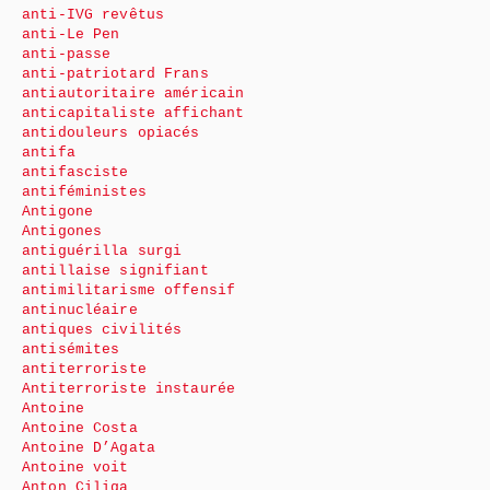
anti-IVG revêtus
anti-Le Pen
anti-passe
anti-patriotard Frans
antiautoritaire américain
anticapitaliste affichant
antidouleurs opiacés
antifa
antifasciste
antiféministes
Antigone
Antigones
antiguérilla surgi
antillaise signifiant
antimilitarisme offensif
antinucléaire
antiques civilités
antisémites
antiterroriste
Antiterroriste instaurée
Antoine
Antoine Costa
Antoine D’Agata
Antoine voit
Anton Ciliga