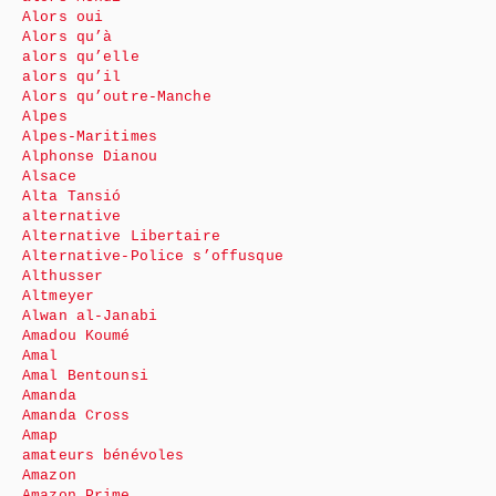
Alors oui
Alors qu’à
alors qu’elle
alors qu’il
Alors qu’outre-Manche
Alpes
Alpes-Maritimes
Alphonse Dianou
Alsace
Alta Tansió
alternative
Alternative Libertaire
Alternative-Police s’offusque
Althusser
Altmeyer
Alwan al-Janabi
Amadou Koumé
Amal
Amal Bentounsi
Amanda
Amanda Cross
Amap
amateurs bénévoles
Amazon
Amazon Prime