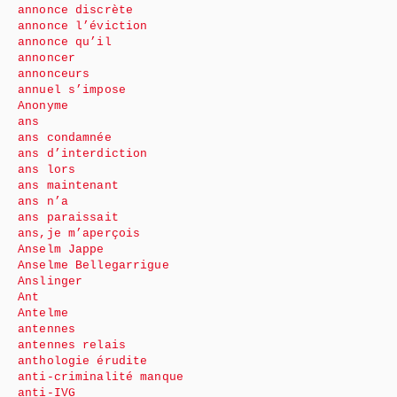
annonce discrète
annonce l’éviction
annonce qu’il
annoncer
annonceurs
annuel s’impose
Anonyme
ans
ans condamnée
ans d’interdiction
ans lors
ans maintenant
ans n’a
ans paraissait
ans,je m’aperçois
Anselm Jappe
Anselme Bellegarrigue
Anslinger
Ant
Antelme
antennes
antennes relais
anthologie érudite
anti-criminalité manque
anti-IVG