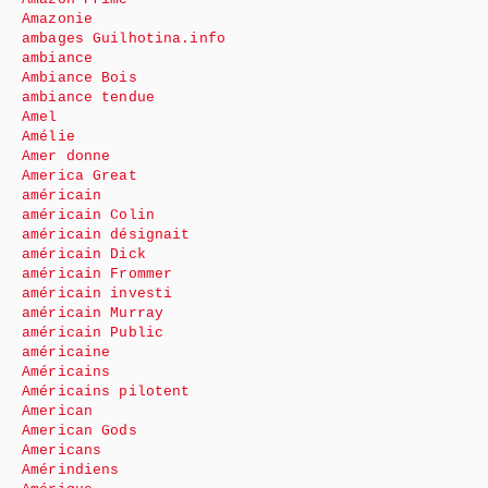
Amazonie
ambages Guilhotina.info
ambiance
Ambiance Bois
ambiance tendue
Amel
Amélie
Amer donne
America Great
américain
américain Colin
américain désignait
américain Dick
américain Frommer
américain investi
américain Murray
américain Public
américaine
Américains
Américains pilotent
American
American Gods
Americans
Amérindiens