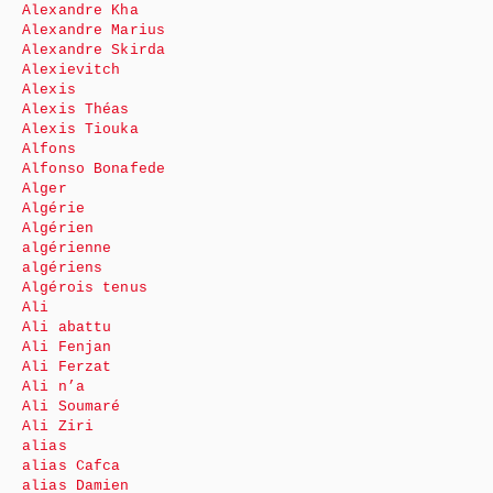
Alexandre Kha
Alexandre Marius
Alexandre Skirda
Alexievitch
Alexis
Alexis Théas
Alexis Tiouka
Alfons
Alfonso Bonafede
Alger
Algérie
Algérien
algérienne
algériens
Algérois tenus
Ali
Ali abattu
Ali Fenjan
Ali Ferzat
Ali n’a
Ali Soumaré
Ali Ziri
alias
alias Cafca
alias Damien