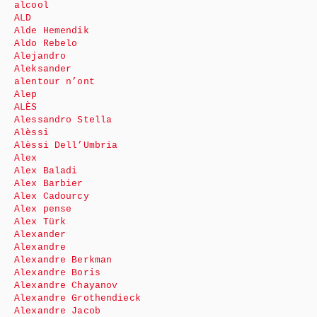
alcool
ALD
Alde Hemendik
Aldo Rebelo
Alejandro
Aleksander
alentour n’ont
Alep
ALÈS
Alessandro Stella
Alèssi
Alèssi Dell’Umbria
Alex
Alex Baladi
Alex Barbier
Alex Cadourcy
Alex pense
Alex Türk
Alexander
Alexandre
Alexandre Berkman
Alexandre Boris
Alexandre Chayanov
Alexandre Grothendieck
Alexandre Jacob