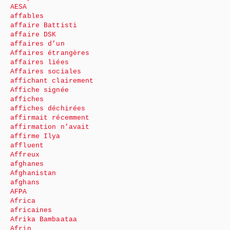
AESA
affables
affaire Battisti
affaire DSK
affaires d’un
Affaires étrangères
affaires liées
Affaires sociales
affichant clairement
Affiche signée
affiches
affiches déchirées
affirmait récemment
affirmation n’avait
affirme Ilya
affluent
Affreux
afghanes
Afghanistan
afghans
AFPA
Africa
africaines
Afrika Bambaataa
Afrin