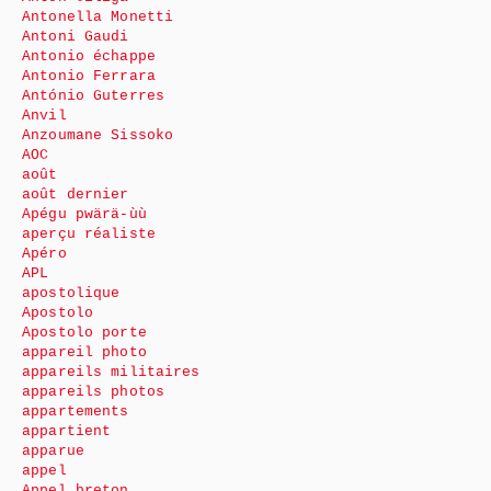
Antonella Monetti
Antoni Gaudi
Antonio échappe
Antonio Ferrara
António Guterres
Anvil
Anzoumane Sissoko
AOC
août
août dernier
Apégu pwärä-ùù
aperçu réaliste
Apéro
APL
apostolique
Apostolo
Apostolo porte
appareil photo
appareils militaires
appareils photos
appartements
appartient
apparue
appel
Appel breton