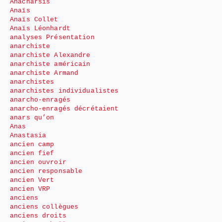
Anacharsis
Anaïs
Anaïs Collet
Anaïs Léonhardt
analyses Présentation
anarchiste
anarchiste Alexandre
anarchiste américain
anarchiste Armand
anarchistes
anarchistes individualistes
anarcho-enragés
anarcho-enragés décrétaient
anars qu’on
Anas
Anastasia
ancien camp
ancien fief
ancien ouvroir
ancien responsable
ancien Vert
ancien VRP
anciens
anciens collègues
anciens droits