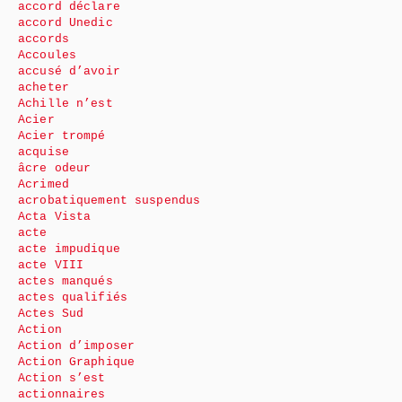
accord déclare
accord Unedic
accords
Accoules
accusé d’avoir
acheter
Achille n’est
Acier
Acier trompé
acquise
âcre odeur
Acrimed
acrobatiquement suspendus
Acta Vista
acte
acte impudique
acte VIII
actes manqués
actes qualifiés
Actes Sud
Action
Action d’imposer
Action Graphique
Action s’est
actionnaires