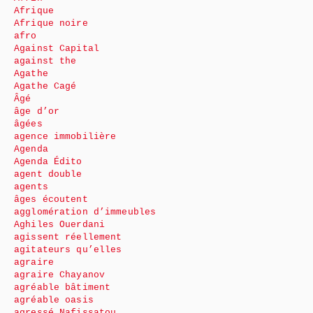
Afrique
Afrique noire
afro
Against Capital
against the
Agathe
Agathe Cagé
Âgé
âge d’or
âgées
agence immobilière
Agenda
Agenda Édito
agent double
agents
âges écoutent
agglomération d’immeubles
Aghiles Ouerdani
agissent réellement
agitateurs qu’elles
agraire
agraire Chayanov
agréable bâtiment
agréable oasis
agressé Nafissatou