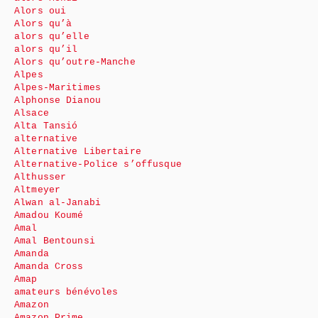
Alors oui
Alors qu’à
alors qu’elle
alors qu’il
Alors qu’outre-Manche
Alpes
Alpes-Maritimes
Alphonse Dianou
Alsace
Alta Tansió
alternative
Alternative Libertaire
Alternative-Police s’offusque
Althusser
Altmeyer
Alwan al-Janabi
Amadou Koumé
Amal
Amal Bentounsi
Amanda
Amanda Cross
Amap
amateurs bénévoles
Amazon
Amazon Prime