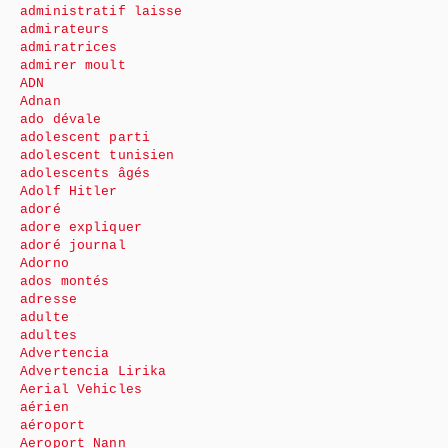
administratif laisse
admirateurs
admiratrices
admirer moult
ADN
Adnan
ado dévale
adolescent parti
adolescent tunisien
adolescents âgés
Adolf Hitler
adoré
adore expliquer
adoré journal
Adorno
ados montés
adresse
adulte
adultes
Advertencia
Advertencia Lirika
Aerial Vehicles
aérien
aéroport
Aeroport Nann