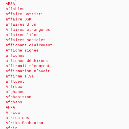
AESA
affables
affaire Battisti
affaire DSK
affaires d’un
Affaires étrangères
affaires liées
Affaires sociales
affichant clairement
Affiche signée
affiches
affiches déchirées
affirmait récemment
affirmation n’avait
affirme Ilya
affluent
Affreux
afghanes
Afghanistan
afghans
AFPA
Africa
africaines
Afrika Bambaataa
Afrin