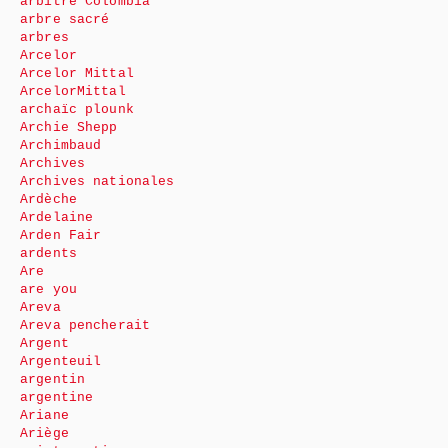
arbitre Colombia
arbre sacré
arbres
Arcelor
Arcelor Mittal
ArcelorMittal
archaïc plounk
Archie Shepp
Archimbaud
Archives
Archives nationales
Ardèche
Ardelaine
Arden Fair
ardents
Are
are you
Areva
Areva pencherait
Argent
Argenteuil
argentin
argentine
Ariane
Ariège