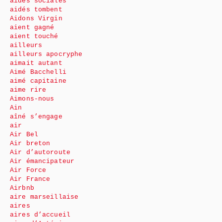
aides sociales
aidés tombent
Aidons Virgin
aient gagné
aient touché
ailleurs
ailleurs apocryphe
aimait autant
Aimé Bacchelli
aimé capitaine
aime rire
Aimons-nous
Ain
aîné s’engage
air
Air Bel
Air breton
Air d’autoroute
Air émancipateur
Air Force
Air France
Airbnb
aire marseillaise
aires
aires d’accueil