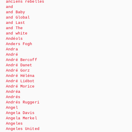
anciens rebelles
and
and Baby
and Global
and Last
and The
and white
Andéols
Anders Fogh
Andra
André
André Bercoff
André Danet
André Gorz
André Héléna
André Liébot
André Morice
Andréa
Andrés
Andrés Ruggeri
Angel
Angela Davis
Angela Merkel
Angeles
Angeles United