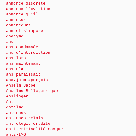
annonce discrète
annonce l’éviction
annonce qu’il
annoncer
annonceurs
annuel s’impose
Anonyme
ans
ans condamnée
ans d’interdiction
ans lors
ans maintenant
ans n’a
ans paraissait
ans,je m’aperçois
Anselm Jappe
Anselme Bellegarrigue
Anslinger
Ant
Antelme
antennes
antennes relais
anthologie érudite
anti-criminalité manque
anti-IVG