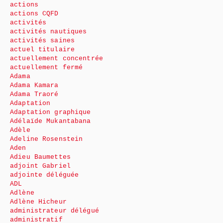
actions
actions CQFD
activités
activités nautiques
activités saines
actuel titulaire
actuellement concentrée
actuellement fermé
Adama
Adama Kamara
Adama Traoré
Adaptation
Adaptation graphique
Adélaïde Mukantabana
Adèle
Adeline Rosenstein
Aden
Adieu Baumettes
adjoint Gabriel
adjointe déléguée
ADL
Adlène
Adlène Hicheur
administrateur délégué
administratif