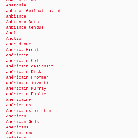
Amazonie
ambages Guilhotina.info
ambiance
Ambiance Bois
ambiance tendue
Amel
Amélie
Amer donne
America Great
américain
américain Colin
américain désignait
américain Dick
américain Frommer
américain investi
américain Murray
américain Public
américaine
Américains
Américains pilotent
American
American Gods
Americans
Amérindiens