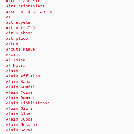
airs d’Astérix
airs printaniers
aisément décelables
AIT
ait appelé
ait entraîné
Ait Ouabane
ait place
Aiton
ajoute Maeve
Akcija
al-Islam
al-Nosra
Alain
Alain Afflelou
Alain Bauer
Alain Camélio
Alain Coine
Alain Damasio
Alain Finkielkraut
Alain Giami
Alain Glon
Alain Juppé
Alain Mosconi
Alain Soral