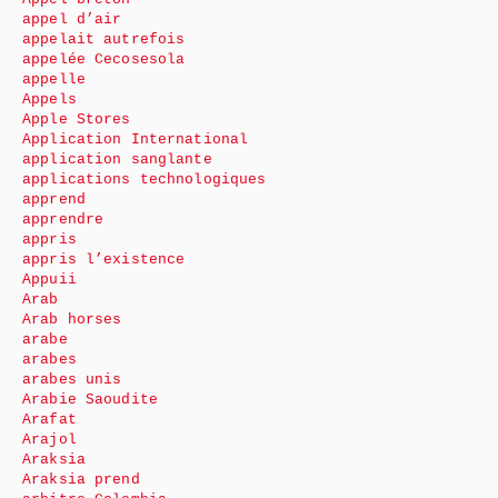
appel d’air
appelait autrefois
appelée Cecosesola
appelle
Appels
Apple Stores
Application International
application sanglante
applications technologiques
apprend
apprendre
appris
appris l’existence
Appuii
Arab
Arab horses
arabe
arabes
arabes unis
Arabie Saoudite
Arafat
Arajol
Araksia
Araksia prend