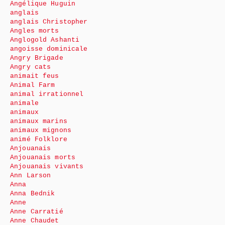
Angélique Huguin
anglais
anglais Christopher
Angles morts
Anglogold Ashanti
angoisse dominicale
Angry Brigade
Angry cats
animait feus
Animal Farm
animal irrationnel
animale
animaux
animaux marins
animaux mignons
animé Folklore
Anjouanais
Anjouanais morts
Anjouanais vivants
Ann Larson
Anna
Anna Bednik
Anne
Anne Carratié
Anne Chaudet