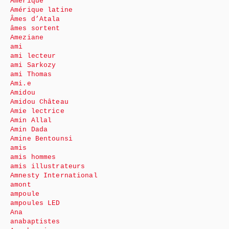
Amérique
Amérique latine
Âmes d’Atala
âmes sortent
Ameziane
ami
ami lecteur
ami Sarkozy
ami Thomas
Ami.e
Amidou
Amidou Château
Amie lectrice
Amin Allal
Amin Dada
Amine Bentounsi
amis
amis hommes
amis illustrateurs
Amnesty International
amont
ampoule
ampoules LED
Ana
anabaptistes