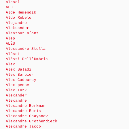
alcool
ALD
Alde Hemendik
Aldo Rebelo
Alejandro
Aleksander
alentour n’ont
Alep
ALÈS
Alessandro Stella
Alèssi
Alèssi Dell’Umbria
Alex
Alex Baladi
Alex Barbier
Alex Cadourcy
Alex pense
Alex Türk
Alexander
Alexandre
Alexandre Berkman
Alexandre Boris
Alexandre Chayanov
Alexandre Grothendieck
Alexandre Jacob