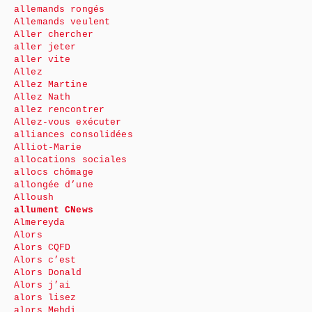
allemands rongés
Allemands veulent
Aller chercher
aller jeter
aller vite
Allez
Allez Martine
Allez Nath
allez rencontrer
Allez-vous exécuter
alliances consolidées
Alliot-Marie
allocations sociales
allocs chômage
allongée d’une
Alloush
allument CNews
Almereyda
Alors
Alors CQFD
Alors c’est
Alors Donald
Alors j’ai
alors lisez
alors Mehdi