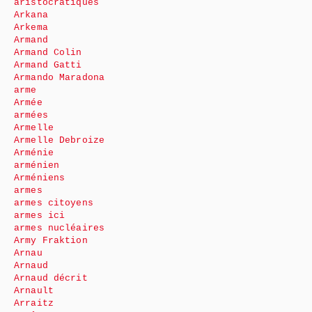
aristocratiques
Arkana
Arkema
Armand
Armand Colin
Armand Gatti
Armando Maradona
arme
Armée
armées
Armelle
Armelle Debroize
Arménie
arménien
Arméniens
armes
armes citoyens
armes ici
armes nucléaires
Army Fraktion
Arnau
Arnaud
Arnaud décrit
Arnault
Arraitz