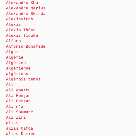
Alexandre Kha
Alexandre Marius
Alexandre Skirda
Alexievitch
Alexis
Alexis Théas
Alexis Tiouka
Alfons
Alfonso Bonafede
Alger
Algérie
Algérien
algérienne
algériens
Algérois tenus
Ali
Ali abattu
Ali Fenjan
Ali Ferzat
Ali n’a
Ali Soumaré
Ali Ziri
alias
alias Cafca
alias Damien