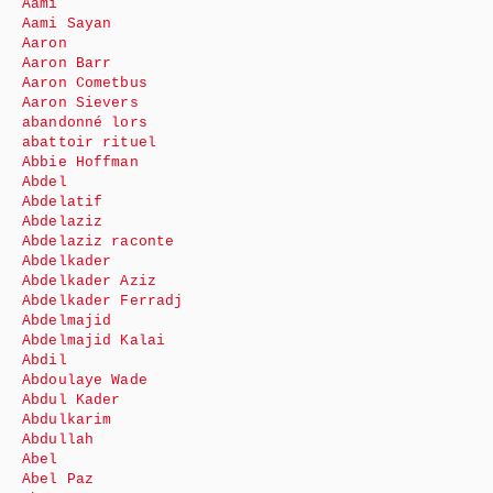
Aami
Aami Sayan
Aaron
Aaron Barr
Aaron Cometbus
Aaron Sievers
abandonné lors
abattoir rituel
Abbie Hoffman
Abdel
Abdelatif
Abdelaziz
Abdelaziz raconte
Abdelkader
Abdelkader Aziz
Abdelkader Ferradj
Abdelmajid
Abdelmajid Kalai
Abdil
Abdoulaye Wade
Abdul Kader
Abdulkarim
Abdullah
Abel
Abel Paz