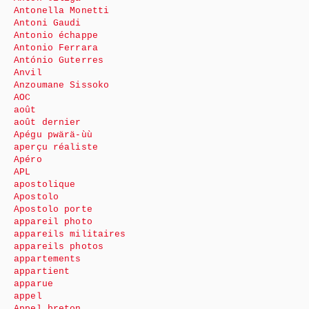
Antonella Monetti
Antoni Gaudi
Antonio échappe
Antonio Ferrara
António Guterres
Anvil
Anzoumane Sissoko
AOC
août
août dernier
Apégu pwärä-ùù
aperçu réaliste
Apéro
APL
apostolique
Apostolo
Apostolo porte
appareil photo
appareils militaires
appareils photos
appartements
appartient
apparue
appel
Appel breton