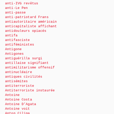
anti-IVG revêtus
anti-Le Pen
anti-passe
anti-patriotard Frans
antiautoritaire américain
anticapitaliste affichant
antidouleurs opiacés
antifa
antifasciste
antiféministes
Antigone
Antigones
antiguérilla surgi
antillaise signifiant
antimilitarisme offensif
antinucléaire
antiques civilités
antisémites
antiterroriste
Antiterroriste instaurée
Antoine
Antoine Costa
Antoine D’Agata
Antoine voit
Anton Ciliga