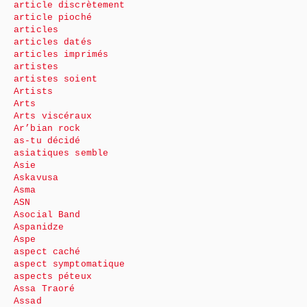
article discrètement
article pioché
articles
articles datés
articles imprimés
artistes
artistes soient
Artists
Arts
Arts viscéraux
Ar’bian rock
as-tu décidé
asiatiques semble
Asie
Askavusa
Asma
ASN
Asocial Band
Aspanidze
Aspe
aspect caché
aspect symptomatique
aspects péteux
Assa Traoré
Assad