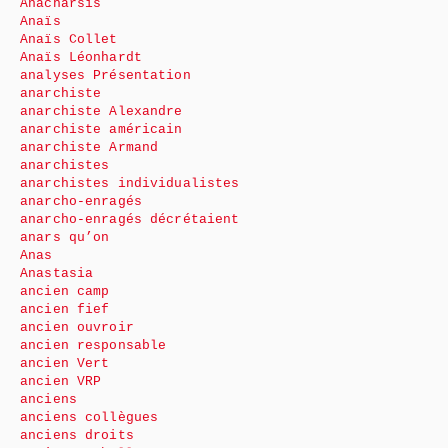
Anacharsis
Anaïs
Anaïs Collet
Anaïs Léonhardt
analyses Présentation
anarchiste
anarchiste Alexandre
anarchiste américain
anarchiste Armand
anarchistes
anarchistes individualistes
anarcho-enragés
anarcho-enragés décrétaient
anars qu’on
Anas
Anastasia
ancien camp
ancien fief
ancien ouvroir
ancien responsable
ancien Vert
ancien VRP
anciens
anciens collègues
anciens droits