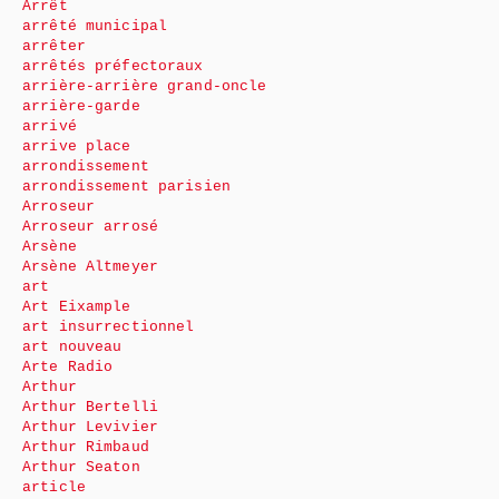
Arrêt
arrêté municipal
arrêter
arrêtés préfectoraux
arrière-arrière grand-oncle
arrière-garde
arrivé
arrive place
arrondissement
arrondissement parisien
Arroseur
Arroseur arrosé
Arsène
Arsène Altmeyer
art
Art Eixample
art insurrectionnel
art nouveau
Arte Radio
Arthur
Arthur Bertelli
Arthur Levivier
Arthur Rimbaud
Arthur Seaton
article