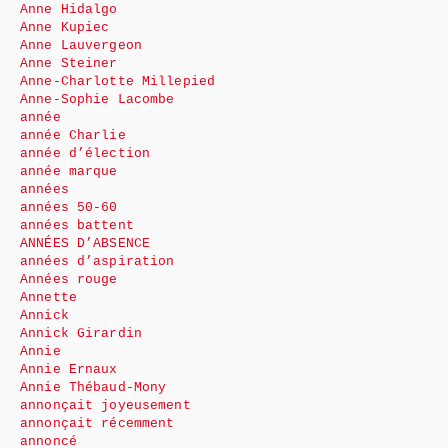
Anne Hidalgo
Anne Kupiec
Anne Lauvergeon
Anne Steiner
Anne-Charlotte Millepied
Anne-Sophie Lacombe
année
année Charlie
année d’élection
année marque
années
années 50-60
années battent
ANNÉES D’ABSENCE
années d’aspiration
Années rouge
Annette
Annick
Annick Girardin
Annie
Annie Ernaux
Annie Thébaud-Mony
annonçait joyeusement
annonçait récemment
annoncé