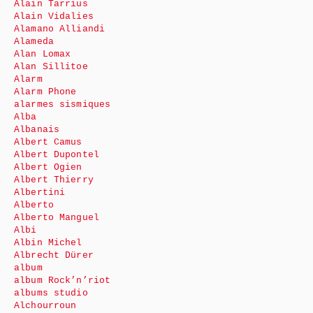
Alain Tarrius
Alain Vidalies
Alamano Alliandi
Alameda
Alan Lomax
Alan Sillitoe
Alarm
Alarm Phone
alarmes sismiques
Alba
Albanais
Albert Camus
Albert Dupontel
Albert Ogien
Albert Thierry
Albertini
Alberto
Alberto Manguel
Albi
Albin Michel
Albrecht Dürer
album
album Rock’n’riot
albums studio
Alchourroun