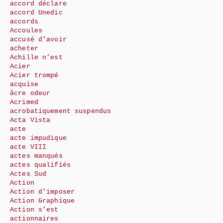
accord déclare
accord Unedic
accords
Accoules
accusé d’avoir
acheter
Achille n’est
Acier
Acier trompé
acquise
âcre odeur
Acrimed
acrobatiquement suspendus
Acta Vista
acte
acte impudique
acte VIII
actes manqués
actes qualifiés
Actes Sud
Action
Action d’imposer
Action Graphique
Action s’est
actionnaires