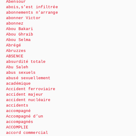
Abensour
abois,s’est infiltrée
abonnements n’arrange
abonner Victor
abonnez
Abou Bakari
Abou Ghraib
Abou Selma
Abrégé
Abruzzes
ABSENCE
absurdité totale
Abu Saleh
abus sexuels
abusé sexuellement
académique
Accident ferroviaire
accident majeur
accident nucléaire
accidents
accompagné
Accompagné d’un
accompagnés
ACCOMPLIE
accord commercial