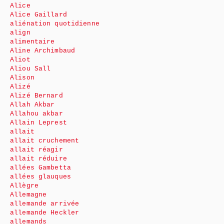
Alice
Alice Gaillard
aliénation quotidienne
align
alimentaire
Aline Archimbaud
Aliot
Aliou Sall
Alison
Alizé
Alizé Bernard
Allah Akbar
Allahou akbar
Allain Leprest
allait
allait cruchement
allait réagir
allait réduire
allées Gambetta
allées glauques
Allègre
Allemagne
allemande arrivée
allemande Heckler
allemands