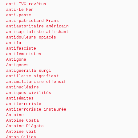
anti-IVG revêtus
anti-Le Pen
anti-passe
anti-patriotard Frans
antiautoritaire américain
anticapitaliste affichant
antidouleurs opiacés
antifa
antifasciste
antiféministes
Antigone
Antigones
antiguérilla surgi
antillaise signifiant
antimilitarisme offensif
antinucléaire
antiques civilités
antisémites
antiterroriste
Antiterroriste instaurée
Antoine
Antoine Costa
Antoine D’Agata
Antoine voit
Anton Ciliga