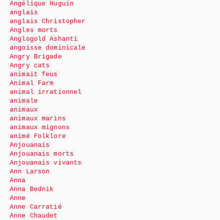
Angélique Huguin
anglais
anglais Christopher
Angles morts
Anglogold Ashanti
angoisse dominicale
Angry Brigade
Angry cats
animait feus
Animal Farm
animal irrationnel
animale
animaux
animaux marins
animaux mignons
animé Folklore
Anjouanais
Anjouanais morts
Anjouanais vivants
Ann Larson
Anna
Anna Bednik
Anne
Anne Carratié
Anne Chaudet