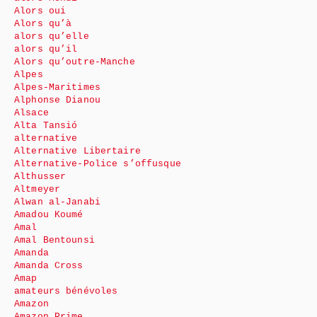
Alors oui
Alors qu’à
alors qu’elle
alors qu’il
Alors qu’outre-Manche
Alpes
Alpes-Maritimes
Alphonse Dianou
Alsace
Alta Tansió
alternative
Alternative Libertaire
Alternative-Police s’offusque
Althusser
Altmeyer
Alwan al-Janabi
Amadou Koumé
Amal
Amal Bentounsi
Amanda
Amanda Cross
Amap
amateurs bénévoles
Amazon
Amazon Prime