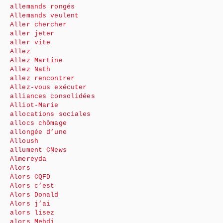
allemands rongés
Allemands veulent
Aller chercher
aller jeter
aller vite
Allez
Allez Martine
Allez Nath
allez rencontrer
Allez-vous exécuter
alliances consolidées
Alliot-Marie
allocations sociales
allocs chômage
allongée d’une
Alloush
allument CNews
Almereyda
Alors
Alors CQFD
Alors c’est
Alors Donald
Alors j’ai
alors lisez
alors Mehdi