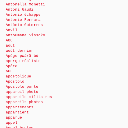
Antonella Monetti
Antoni Gaudi
Antonio échappe
Antonio Ferrara
António Guterres
Anvil
Anzoumane Sissoko
AOC
août
août dernier
Apégu pwärä-ùù
aperçu réaliste
Apéro
APL
apostolique
Apostolo
Apostolo porte
appareil photo
appareils militaires
appareils photos
appartements
appartient
apparue
appel
Appel breton