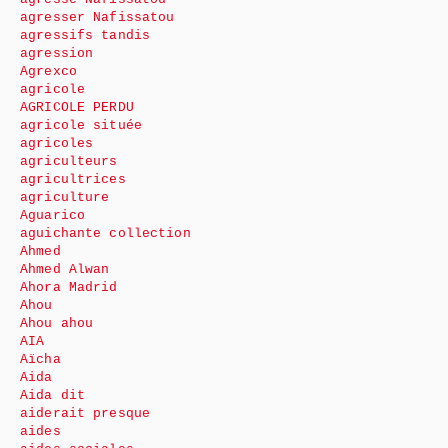
agresser Nafissatou
agressifs tandis
agression
Agrexco
agricole
AGRICOLE PERDU
agricole située
agricoles
agriculteurs
agricultrices
agriculture
Aguarico
aguichante collection
Ahmed
Ahmed Alwan
Ahora Madrid
Ahou
Ahou ahou
AIA
Aïcha
Aida
Aida dit
aiderait presque
aides