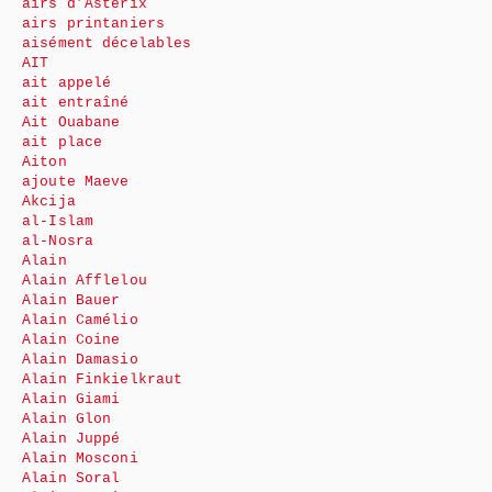
airs d’Astérix
airs printaniers
aisément décelables
AIT
ait appelé
ait entraîné
Ait Ouabane
ait place
Aiton
ajoute Maeve
Akcija
al-Islam
al-Nosra
Alain
Alain Afflelou
Alain Bauer
Alain Camélio
Alain Coine
Alain Damasio
Alain Finkielkraut
Alain Giami
Alain Glon
Alain Juppé
Alain Mosconi
Alain Soral