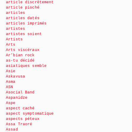
article discrètement
article pioché
articles
articles datés
articles imprimés
artistes
artistes soient
Artists
Arts
Arts viscéraux
Ar’bian rock
as-tu décidé
asiatiques semble
Asie
Askavusa
Asma
ASN
Asocial Band
Aspanidze
Aspe
aspect caché
aspect symptomatique
aspects péteux
Assa Traoré
Assad