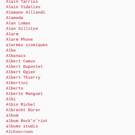
Alain Tarrius
Alain Vidalies
Alamano Alliandi
Alameda
Alan Lomax
Alan Sillitoe
Alarm
Alarm Phone
alarmes sismiques
Alba
Albanais
Albert Camus
Albert Dupontel
Albert Ogien
Albert Thierry
Albertini
Alberto
Alberto Manguel
Albi
Albin Michel
Albrecht Dürer
album
album Rock’n’riot
albums studio
Alchourroun