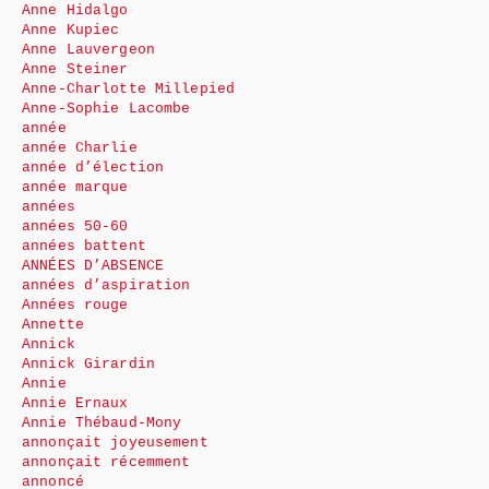
Anne Hidalgo
Anne Kupiec
Anne Lauvergeon
Anne Steiner
Anne-Charlotte Millepied
Anne-Sophie Lacombe
année
année Charlie
année d’élection
année marque
années
années 50-60
années battent
ANNÉES D’ABSENCE
années d’aspiration
Années rouge
Annette
Annick
Annick Girardin
Annie
Annie Ernaux
Annie Thébaud-Mony
annonçait joyeusement
annonçait récemment
annoncé