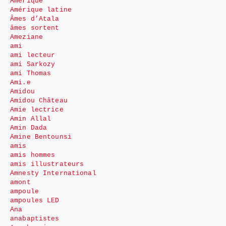
Amérique
Amérique latine
Âmes d’Atala
âmes sortent
Ameziane
ami
ami lecteur
ami Sarkozy
ami Thomas
Ami.e
Amidou
Amidou Château
Amie lectrice
Amin Allal
Amin Dada
Amine Bentounsi
amis
amis hommes
amis illustrateurs
Amnesty International
amont
ampoule
ampoules LED
Ana
anabaptistes