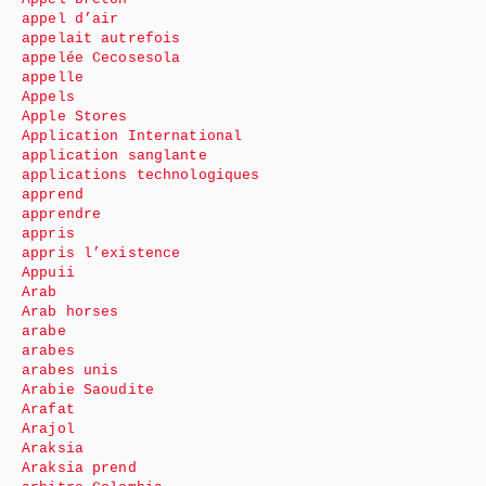
appel d’air
appelait autrefois
appelée Cecosesola
appelle
Appels
Apple Stores
Application International
application sanglante
applications technologiques
apprend
apprendre
appris
appris l’existence
Appuii
Arab
Arab horses
arabe
arabes
arabes unis
Arabie Saoudite
Arafat
Arajol
Araksia
Araksia prend