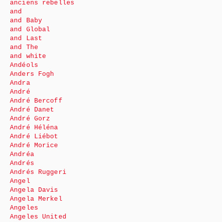
anciens rebelles
and
and Baby
and Global
and Last
and The
and white
Andéols
Anders Fogh
Andra
André
André Bercoff
André Danet
André Gorz
André Héléna
André Liébot
André Morice
Andréa
Andrés
Andrés Ruggeri
Angel
Angela Davis
Angela Merkel
Angeles
Angeles United