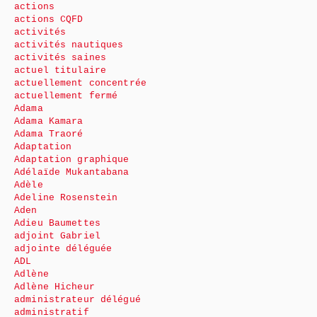
actions
actions CQFD
activités
activités nautiques
activités saines
actuel titulaire
actuellement concentrée
actuellement fermé
Adama
Adama Kamara
Adama Traoré
Adaptation
Adaptation graphique
Adélaïde Mukantabana
Adèle
Adeline Rosenstein
Aden
Adieu Baumettes
adjoint Gabriel
adjointe déléguée
ADL
Adlène
Adlène Hicheur
administrateur délégué
administratif