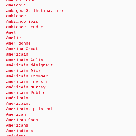
Amazonie
ambages Guilhotina.info
ambiance
Ambiance Bois
ambiance tendue
Amel
Amélie
Amer donne
America Great
américain
américain Colin
américain désignait
américain Dick
américain Frommer
américain investi
américain Murray
américain Public
américaine
Américains
Américains pilotent
American
American Gods
Americans
Amérindiens