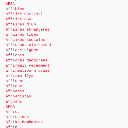
AESA
affables
affaire Battisti
affaire DSK
affaires d’un
Affaires étrangères
affaires liées
Affaires sociales
affichant clairement
Affiche signée
affiches
affiches déchirées
affirmait récemment
affirmation n’avait
affirme Ilya
affluent
Affreux
afghanes
Afghanistan
afghans
AFPA
Africa
africaines
Afrika Bambaataa
Afrin