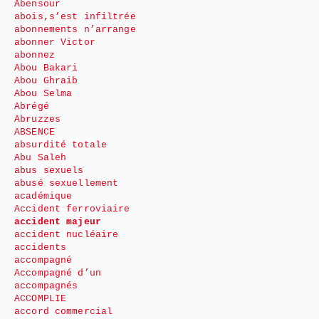
Abensour
abois,s’est infiltrée
abonnements n’arrange
abonner Victor
abonnez
Abou Bakari
Abou Ghraib
Abou Selma
Abrégé
Abruzzes
ABSENCE
absurdité totale
Abu Saleh
abus sexuels
abusé sexuellement
académique
Accident ferroviaire
accident majeur
accident nucléaire
accidents
accompagné
Accompagné d’un
accompagnés
ACCOMPLIE
accord commercial