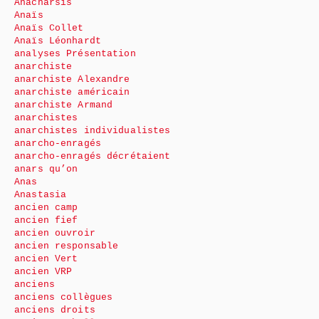
Anacharsis
Anaïs
Anaïs Collet
Anaïs Léonhardt
analyses Présentation
anarchiste
anarchiste Alexandre
anarchiste américain
anarchiste Armand
anarchistes
anarchistes individualistes
anarcho-enragés
anarcho-enragés décrétaient
anars qu’on
Anas
Anastasia
ancien camp
ancien fief
ancien ouvroir
ancien responsable
ancien Vert
ancien VRP
anciens
anciens collègues
anciens droits