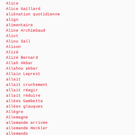
Alice
Alice Gaillard
aliénation quotidienne
align
alimentaire
Aline Archimbaud
Aliot
Aliou Sall
Alison
Alizé
Alizé Bernard
Allah Akbar
Allahou akbar
Allain Leprest
allait
allait cruchement
allait réagir
allait réduire
allées Gambetta
allées glauques
Allègre
Allemagne
allemande arrivée
allemande Heckler
allemands