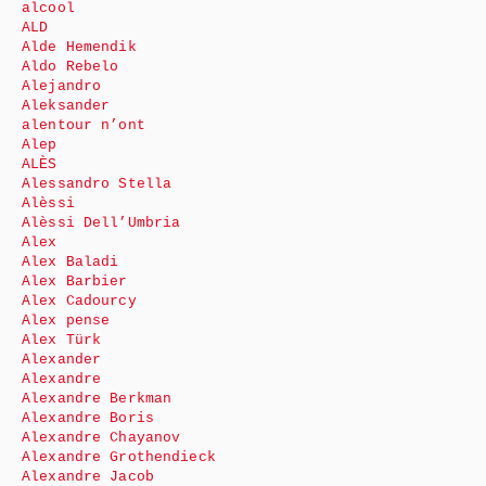
alcool
ALD
Alde Hemendik
Aldo Rebelo
Alejandro
Aleksander
alentour n’ont
Alep
ALÈS
Alessandro Stella
Alèssi
Alèssi Dell’Umbria
Alex
Alex Baladi
Alex Barbier
Alex Cadourcy
Alex pense
Alex Türk
Alexander
Alexandre
Alexandre Berkman
Alexandre Boris
Alexandre Chayanov
Alexandre Grothendieck
Alexandre Jacob