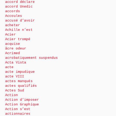
accord déclare
accord Unedic
accords
Accoules
accusé d’avoir
acheter
Achille n’est
Acier
Acier trompé
acquise
âcre odeur
Acrimed
acrobatiquement suspendus
Acta Vista
acte
acte impudique
acte VIII
actes manqués
actes qualifiés
Actes Sud
Action
Action d’imposer
Action Graphique
Action s’est
actionnaires