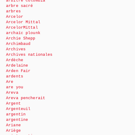
arbitre Colombia
arbre sacré
arbres
Arcelor
Arcelor Mittal
ArcelorMittal
archaïc plounk
Archie Shepp
Archimbaud
Archives
Archives nationales
Ardèche
Ardelaine
Arden Fair
ardents
Are
are you
Areva
Areva pencherait
Argent
Argenteuil
argentin
argentine
Ariane
Ariège