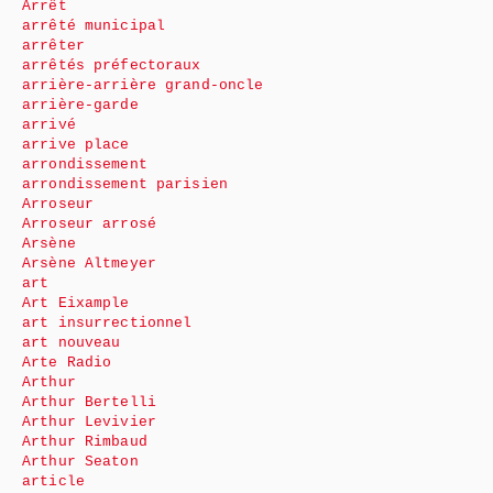
Arrêt
arrêté municipal
arrêter
arrêtés préfectoraux
arrière-arrière grand-oncle
arrière-garde
arrivé
arrive place
arrondissement
arrondissement parisien
Arroseur
Arroseur arrosé
Arsène
Arsène Altmeyer
art
Art Eixample
art insurrectionnel
art nouveau
Arte Radio
Arthur
Arthur Bertelli
Arthur Levivier
Arthur Rimbaud
Arthur Seaton
article