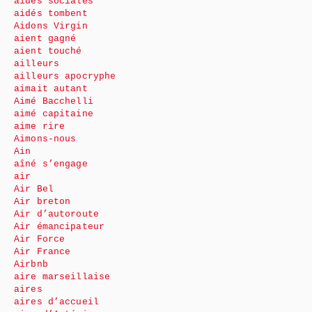
aides sociales
aidés tombent
Aidons Virgin
aient gagné
aient touché
ailleurs
ailleurs apocryphe
aimait autant
Aimé Bacchelli
aimé capitaine
aime rire
Aimons-nous
Ain
aîné s’engage
air
Air Bel
Air breton
Air d’autoroute
Air émancipateur
Air Force
Air France
Airbnb
aire marseillaise
aires
aires d’accueil