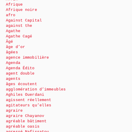
Afrique
Afrique noire
afro
Against Capital
against the
Agathe
Agathe Cagé
Âgé
âge d’or
âgées
agence immobilière
Agenda
Agenda Édito
agent double
agents
âges écoutent
agglomération d’immeubles
Aghiles Ouerdani
agissent réellement
agitateurs qu’elles
agraire
agraire Chayanov
agréable bâtiment
agréable oasis
agressé Nafissatou