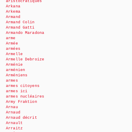
aristocratiques
Arkana
Arkema
Armand
Armand Colin
Armand Gatti
Armando Maradona
arme
Armée
armées
Armelle
Armelle Debroize
Arménie
arménien
Arméniens
armes
armes citoyens
armes ici
armes nucléaires
Army Fraktion
Arnau
Arnaud
Arnaud décrit
Arnault
Arraitz