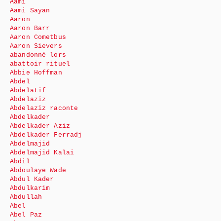
Aami
Aami Sayan
Aaron
Aaron Barr
Aaron Cometbus
Aaron Sievers
abandonné lors
abattoir rituel
Abbie Hoffman
Abdel
Abdelatif
Abdelaziz
Abdelaziz raconte
Abdelkader
Abdelkader Aziz
Abdelkader Ferradj
Abdelmajid
Abdelmajid Kalai
Abdil
Abdoulaye Wade
Abdul Kader
Abdulkarim
Abdullah
Abel
Abel Paz