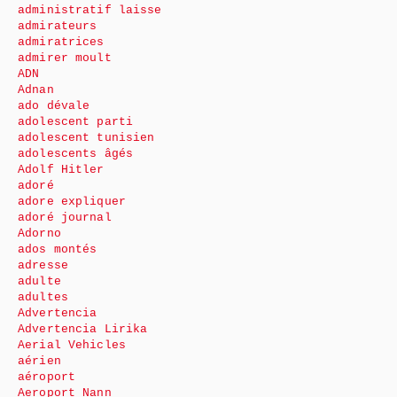
administratif laisse
admirateurs
admiratrices
admirer moult
ADN
Adnan
ado dévale
adolescent parti
adolescent tunisien
adolescents âgés
Adolf Hitler
adoré
adore expliquer
adoré journal
Adorno
ados montés
adresse
adulte
adultes
Advertencia
Advertencia Lirika
Aerial Vehicles
aérien
aéroport
Aeroport Nann