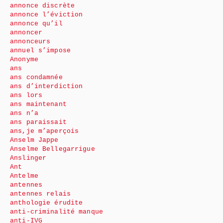
annonce discrète
annonce l’éviction
annonce qu’il
annoncer
annonceurs
annuel s’impose
Anonyme
ans
ans condamnée
ans d’interdiction
ans lors
ans maintenant
ans n’a
ans paraissait
ans,je m’aperçois
Anselm Jappe
Anselme Bellegarrigue
Anslinger
Ant
Antelme
antennes
antennes relais
anthologie érudite
anti-criminalité manque
anti-IVG