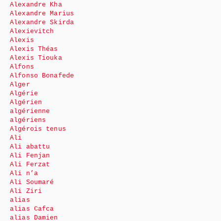
Alexandre Kha
Alexandre Marius
Alexandre Skirda
Alexievitch
Alexis
Alexis Théas
Alexis Tiouka
Alfons
Alfonso Bonafede
Alger
Algérie
Algérien
algérienne
algériens
Algérois tenus
Ali
Ali abattu
Ali Fenjan
Ali Ferzat
Ali n’a
Ali Soumaré
Ali Ziri
alias
alias Cafca
alias Damien