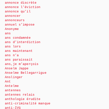
annonce discrète
annonce l’éviction
annonce qu’il
annoncer
annonceurs
annuel s’impose
Anonyme
ans
ans condamnée
ans d’interdiction
ans lors
ans maintenant
ans n’a
ans paraissait
ans,je m’aperçois
Anselm Jappe
Anselme Bellegarrigue
Anslinger
Ant
Antelme
antennes
antennes relais
anthologie érudite
anti-criminalité manque
anti-IVG