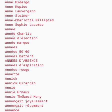
Anne Hidalgo
Anne Kupiec
Anne Lauvergeon
Anne Steiner
Anne-Charlotte Millepied
Anne-Sophie Lacombe
année
année Charlie
année d’élection
année marque
années
années 50-60
années battent
ANNÉES D’ABSENCE
années d’aspiration
Années rouge
Annette
Annick
Annick Girardin
Annie
Annie Ernaux
Annie Thébaud-Mony
annonçait joyeusement
annonçait récemment
annoncé