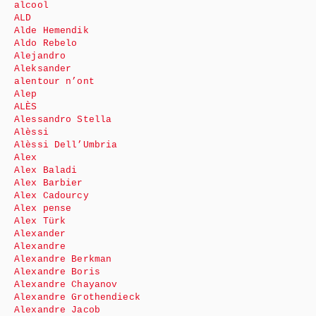
alcool
ALD
Alde Hemendik
Aldo Rebelo
Alejandro
Aleksander
alentour n’ont
Alep
ALÈS
Alessandro Stella
Alèssi
Alèssi Dell’Umbria
Alex
Alex Baladi
Alex Barbier
Alex Cadourcy
Alex pense
Alex Türk
Alexander
Alexandre
Alexandre Berkman
Alexandre Boris
Alexandre Chayanov
Alexandre Grothendieck
Alexandre Jacob