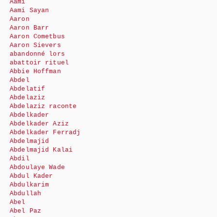
Aami
Aami Sayan
Aaron
Aaron Barr
Aaron Cometbus
Aaron Sievers
abandonné lors
abattoir rituel
Abbie Hoffman
Abdel
Abdelatif
Abdelaziz
Abdelaziz raconte
Abdelkader
Abdelkader Aziz
Abdelkader Ferradj
Abdelmajid
Abdelmajid Kalai
Abdil
Abdoulaye Wade
Abdul Kader
Abdulkarim
Abdullah
Abel
Abel Paz