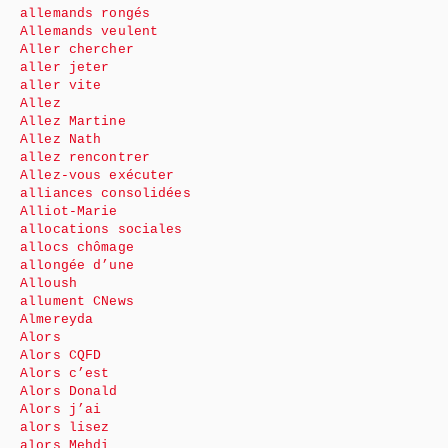
allemands rongés
Allemands veulent
Aller chercher
aller jeter
aller vite
Allez
Allez Martine
Allez Nath
allez rencontrer
Allez-vous exécuter
alliances consolidées
Alliot-Marie
allocations sociales
allocs chômage
allongée d’une
Alloush
allument CNews
Almereyda
Alors
Alors CQFD
Alors c’est
Alors Donald
Alors j’ai
alors lisez
alors Mehdi