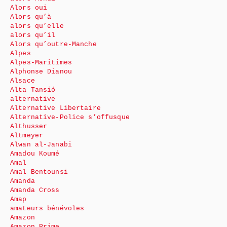
Alors oui
Alors qu’à
alors qu’elle
alors qu’il
Alors qu’outre-Manche
Alpes
Alpes-Maritimes
Alphonse Dianou
Alsace
Alta Tansió
alternative
Alternative Libertaire
Alternative-Police s’offusque
Althusser
Altmeyer
Alwan al-Janabi
Amadou Koumé
Amal
Amal Bentounsi
Amanda
Amanda Cross
Amap
amateurs bénévoles
Amazon
Amazon Prime