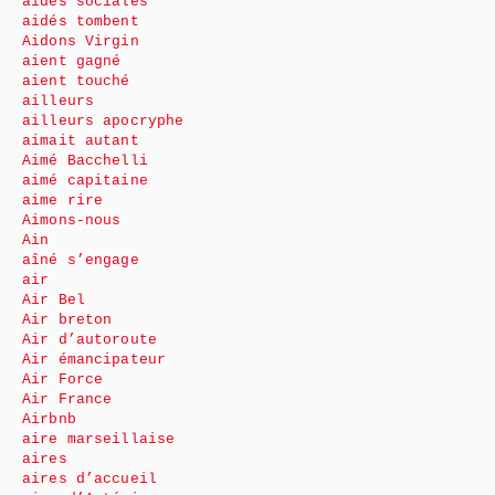
aides sociales
aidés tombent
Aidons Virgin
aient gagné
aient touché
ailleurs
ailleurs apocryphe
aimait autant
Aimé Bacchelli
aimé capitaine
aime rire
Aimons-nous
Ain
aîné s’engage
air
Air Bel
Air breton
Air d’autoroute
Air émancipateur
Air Force
Air France
Airbnb
aire marseillaise
aires
aires d’accueil