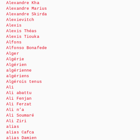
Alexandre Kha
Alexandre Marius
Alexandre Skirda
Alexievitch
Alexis
Alexis Théas
Alexis Tiouka
Alfons
Alfonso Bonafede
Alger
Algérie
Algérien
algérienne
algériens
Algérois tenus
Ali
Ali abattu
Ali Fenjan
Ali Ferzat
Ali n’a
Ali Soumaré
Ali Ziri
alias
alias Cafca
alias Damien