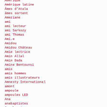
Amérique
Amérique latine
Âmes d’Atala
âmes sortent
Ameziane
ami
ami lecteur
ami Sarkozy
ami Thomas
Ami.e
Amidou
Amidou Château
Amie lectrice
Amin Allal
Amin Dada
Amine Bentounsi
amis
amis hommes
amis illustrateurs
Amnesty International
amont
ampoule
ampoules LED
Ana
anabaptistes