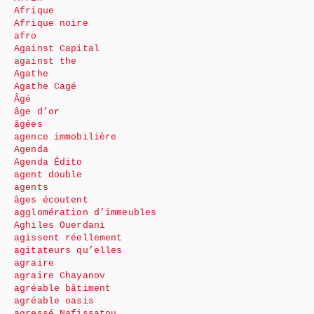
Afrique
Afrique noire
afro
Against Capital
against the
Agathe
Agathe Cagé
Âgé
âge d’or
âgées
agence immobilière
Agenda
Agenda Édito
agent double
agents
âges écoutent
agglomération d’immeubles
Aghiles Ouerdani
agissent réellement
agitateurs qu’elles
agraire
agraire Chayanov
agréable bâtiment
agréable oasis
agressé Nafissatou