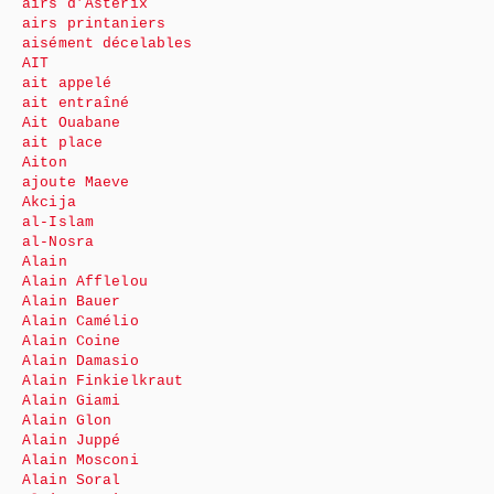
airs d’Astérix
airs printaniers
aisément décelables
AIT
ait appelé
ait entraîné
Ait Ouabane
ait place
Aiton
ajoute Maeve
Akcija
al-Islam
al-Nosra
Alain
Alain Afflelou
Alain Bauer
Alain Camélio
Alain Coine
Alain Damasio
Alain Finkielkraut
Alain Giami
Alain Glon
Alain Juppé
Alain Mosconi
Alain Soral