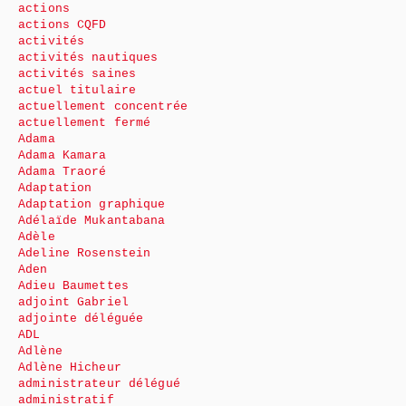
actions
actions CQFD
activités
activités nautiques
activités saines
actuel titulaire
actuellement concentrée
actuellement fermé
Adama
Adama Kamara
Adama Traoré
Adaptation
Adaptation graphique
Adélaïde Mukantabana
Adèle
Adeline Rosenstein
Aden
Adieu Baumettes
adjoint Gabriel
adjointe déléguée
ADL
Adlène
Adlène Hicheur
administrateur délégué
administratif