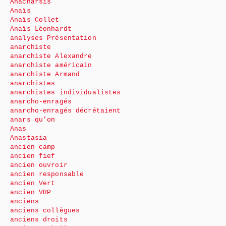
Anacharsis
Anaïs
Anaïs Collet
Anaïs Léonhardt
analyses Présentation
anarchiste
anarchiste Alexandre
anarchiste américain
anarchiste Armand
anarchistes
anarchistes individualistes
anarcho-enragés
anarcho-enragés décrétaient
anars qu’on
Anas
Anastasia
ancien camp
ancien fief
ancien ouvroir
ancien responsable
ancien Vert
ancien VRP
anciens
anciens collègues
anciens droits