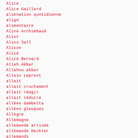
Alice
Alice Gaillard
aliénation quotidienne
align
alimentaire
Aline Archimbaud
Aliot
Aliou Sall
Alison
Alizé
Alizé Bernard
Allah Akbar
Allahou akbar
Allain Leprest
allait
allait cruchement
allait réagir
allait réduire
allées Gambetta
allées glauques
Allègre
Allemagne
allemande arrivée
allemande Heckler
allemands