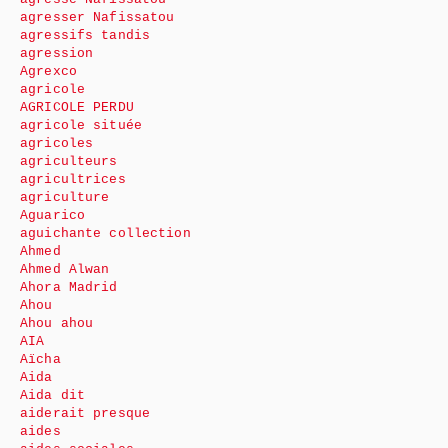
agresser Nafissatou
agressifs tandis
agression
Agrexco
agricole
AGRICOLE PERDU
agricole située
agricoles
agriculteurs
agricultrices
agriculture
Aguarico
aguichante collection
Ahmed
Ahmed Alwan
Ahora Madrid
Ahou
Ahou ahou
AIA
Aïcha
Aida
Aida dit
aiderait presque
aides