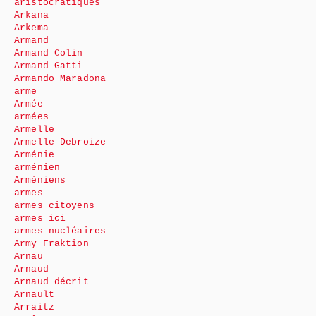
aristocratiques
Arkana
Arkema
Armand
Armand Colin
Armand Gatti
Armando Maradona
arme
Armée
armées
Armelle
Armelle Debroize
Arménie
arménien
Arméniens
armes
armes citoyens
armes ici
armes nucléaires
Army Fraktion
Arnau
Arnaud
Arnaud décrit
Arnault
Arraitz