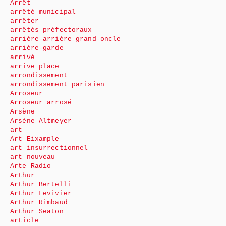
Arrêt
arrêté municipal
arrêter
arrêtés préfectoraux
arrière-arrière grand-oncle
arrière-garde
arrivé
arrive place
arrondissement
arrondissement parisien
Arroseur
Arroseur arrosé
Arsène
Arsène Altmeyer
art
Art Eixample
art insurrectionnel
art nouveau
Arte Radio
Arthur
Arthur Bertelli
Arthur Levivier
Arthur Rimbaud
Arthur Seaton
article