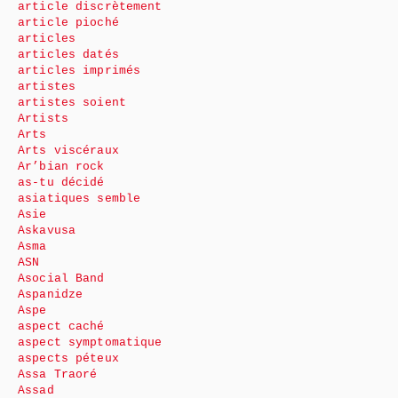
article discrètement
article pioché
articles
articles datés
articles imprimés
artistes
artistes soient
Artists
Arts
Arts viscéraux
Ar’bian rock
as-tu décidé
asiatiques semble
Asie
Askavusa
Asma
ASN
Asocial Band
Aspanidze
Aspe
aspect caché
aspect symptomatique
aspects péteux
Assa Traoré
Assad