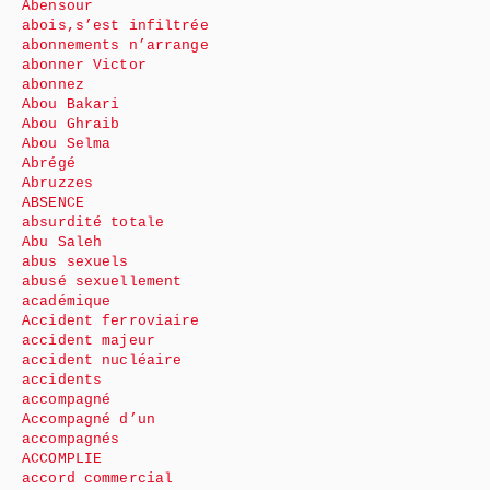
Abensour
abois,s’est infiltrée
abonnements n’arrange
abonner Victor
abonnez
Abou Bakari
Abou Ghraib
Abou Selma
Abrégé
Abruzzes
ABSENCE
absurdité totale
Abu Saleh
abus sexuels
abusé sexuellement
académique
Accident ferroviaire
accident majeur
accident nucléaire
accidents
accompagné
Accompagné d’un
accompagnés
ACCOMPLIE
accord commercial