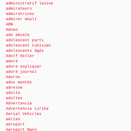
administratif laisse
admirateurs
admiratrices
admirer moult
ADN
Adnan
ado dévale
adolescent parti
adolescent tunisien
adolescents âgés
Adolf Hitler
adoré
adore expliquer
adoré journal
Adorno
ados montés
adresse
adulte
adultes
Advertencia
Advertencia Lirika
Aerial Vehicles
aérien
aéroport
Aeroport Nann