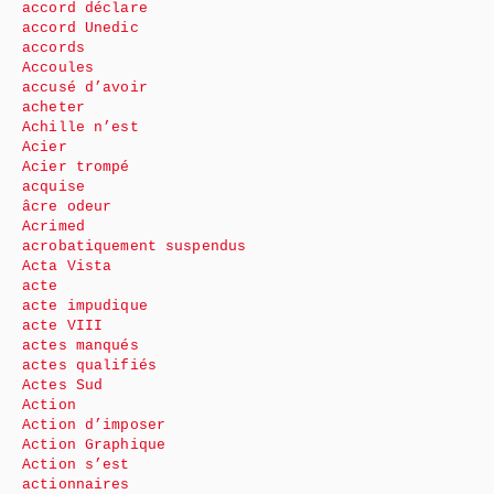
accord déclare
accord Unedic
accords
Accoules
accusé d’avoir
acheter
Achille n’est
Acier
Acier trompé
acquise
âcre odeur
Acrimed
acrobatiquement suspendus
Acta Vista
acte
acte impudique
acte VIII
actes manqués
actes qualifiés
Actes Sud
Action
Action d’imposer
Action Graphique
Action s’est
actionnaires