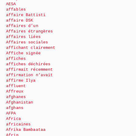
AESA
affables
affaire Battisti
affaire DSK
affaires d’un
Affaires étrangères
affaires liées
Affaires sociales
affichant clairement
Affiche signée
affiches
affiches déchirées
affirmait récemment
affirmation n’avait
affirme Ilya
affluent
Affreux
afghanes
Afghanistan
afghans
AFPA
Africa
africaines
Afrika Bambaataa
Afrin