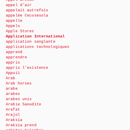
appel d’air
appelait autrefois
appelée Cecosesola
appelle
Appels
Apple Stores
Application International
application sanglante
applications technologiques
apprend
apprendre
appris
appris l’existence
Appuii
Arab
Arab horses
arabe
arabes
arabes unis
Arabie Saoudite
Arafat
Arajol
Araksia
Araksia prend