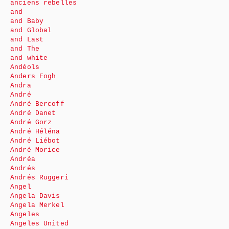
anciens rebelles
and
and Baby
and Global
and Last
and The
and white
Andéols
Anders Fogh
Andra
André
André Bercoff
André Danet
André Gorz
André Héléna
André Liébot
André Morice
Andréa
Andrés
Andrés Ruggeri
Angel
Angela Davis
Angela Merkel
Angeles
Angeles United