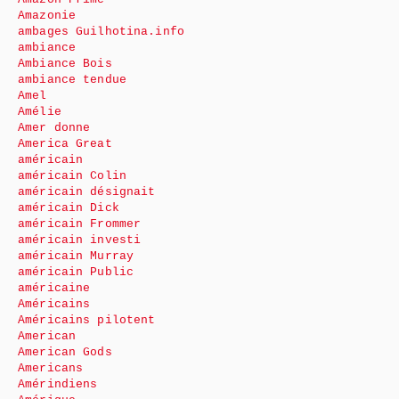
Amazonie
ambages Guilhotina.info
ambiance
Ambiance Bois
ambiance tendue
Amel
Amélie
Amer donne
America Great
américain
américain Colin
américain désignait
américain Dick
américain Frommer
américain investi
américain Murray
américain Public
américaine
Américains
Américains pilotent
American
American Gods
Americans
Amérindiens