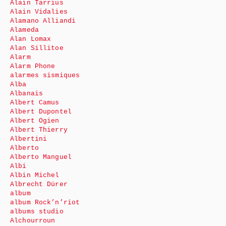
Alain Tarrius
Alain Vidalies
Alamano Alliandi
Alameda
Alan Lomax
Alan Sillitoe
Alarm
Alarm Phone
alarmes sismiques
Alba
Albanais
Albert Camus
Albert Dupontel
Albert Ogien
Albert Thierry
Albertini
Alberto
Alberto Manguel
Albi
Albin Michel
Albrecht Dürer
album
album Rock’n’riot
albums studio
Alchourroun