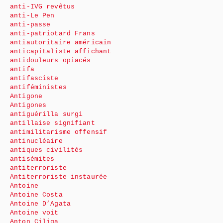
anti-IVG revêtus
anti-Le Pen
anti-passe
anti-patriotard Frans
antiautoritaire américain
anticapitaliste affichant
antidouleurs opiacés
antifa
antifasciste
antiféministes
Antigone
Antigones
antiguérilla surgi
antillaise signifiant
antimilitarisme offensif
antinucléaire
antiques civilités
antisémites
antiterroriste
Antiterroriste instaurée
Antoine
Antoine Costa
Antoine D’Agata
Antoine voit
Anton Ciliga