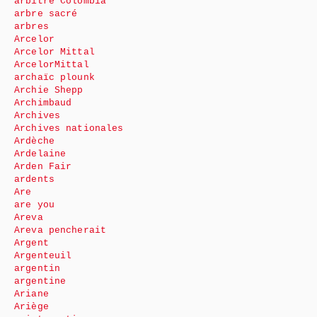
arbitre Colombia
arbre sacré
arbres
Arcelor
Arcelor Mittal
ArcelorMittal
archaïc plounk
Archie Shepp
Archimbaud
Archives
Archives nationales
Ardèche
Ardelaine
Arden Fair
ardents
Are
are you
Areva
Areva pencherait
Argent
Argenteuil
argentin
argentine
Ariane
Ariège