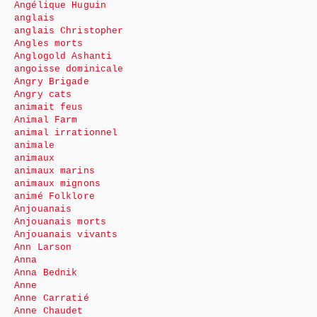
Angélique Huguin
anglais
anglais Christopher
Angles morts
Anglogold Ashanti
angoisse dominicale
Angry Brigade
Angry cats
animait feus
Animal Farm
animal irrationnel
animale
animaux
animaux marins
animaux mignons
animé Folklore
Anjouanais
Anjouanais morts
Anjouanais vivants
Ann Larson
Anna
Anna Bednik
Anne
Anne Carratié
Anne Chaudet