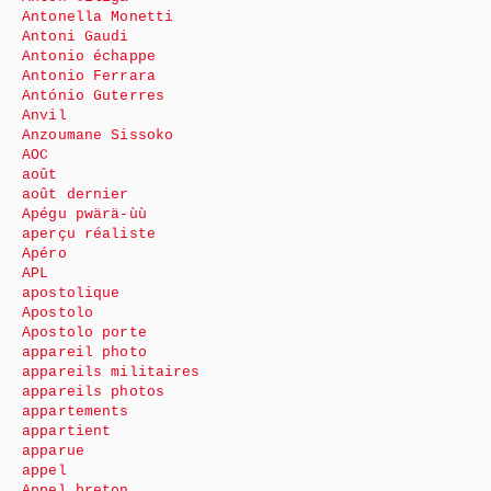
Antonella Monetti
Antoni Gaudi
Antonio échappe
Antonio Ferrara
António Guterres
Anvil
Anzoumane Sissoko
AOC
août
août dernier
Apégu pwärä-ùù
aperçu réaliste
Apéro
APL
apostolique
Apostolo
Apostolo porte
appareil photo
appareils militaires
appareils photos
appartements
appartient
apparue
appel
Appel breton