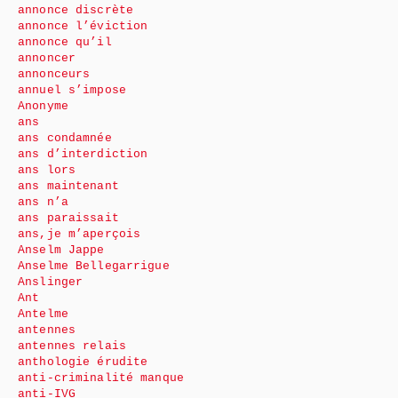
annonce discrète
annonce l’éviction
annonce qu’il
annoncer
annonceurs
annuel s’impose
Anonyme
ans
ans condamnée
ans d’interdiction
ans lors
ans maintenant
ans n’a
ans paraissait
ans,je m’aperçois
Anselm Jappe
Anselme Bellegarrigue
Anslinger
Ant
Antelme
antennes
antennes relais
anthologie érudite
anti-criminalité manque
anti-IVG