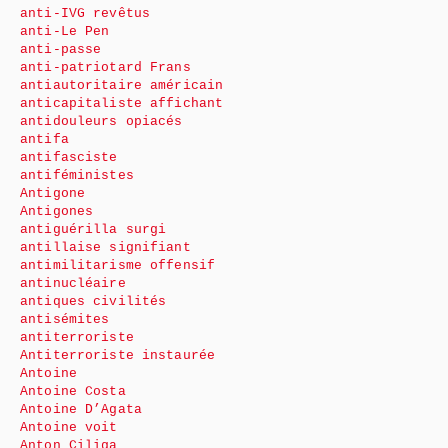
anti-IVG revêtus
anti-Le Pen
anti-passe
anti-patriotard Frans
antiautoritaire américain
anticapitaliste affichant
antidouleurs opiacés
antifa
antifasciste
antiféministes
Antigone
Antigones
antiguérilla surgi
antillaise signifiant
antimilitarisme offensif
antinucléaire
antiques civilités
antisémites
antiterroriste
Antiterroriste instaurée
Antoine
Antoine Costa
Antoine D’Agata
Antoine voit
Anton Ciliga