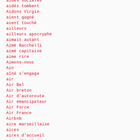
aides sociales
aidés tombent
Aidons Virgin
aient gagné
aient touché
ailleurs
ailleurs apocryphe
aimait autant
Aimé Bacchelli
aimé capitaine
aime rire
Aimons-nous
Ain
aîné s’engage
air
Air Bel
Air breton
Air d’autoroute
Air émancipateur
Air Force
Air France
Airbnb
aire marseillaise
aires
aires d’accueil