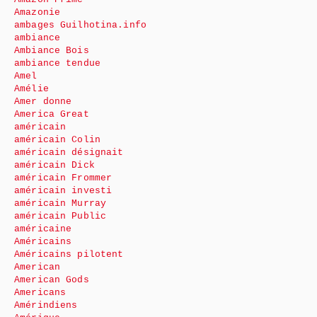
Amazonie
ambages Guilhotina.info
ambiance
Ambiance Bois
ambiance tendue
Amel
Amélie
Amer donne
America Great
américain
américain Colin
américain désignait
américain Dick
américain Frommer
américain investi
américain Murray
américain Public
américaine
Américains
Américains pilotent
American
American Gods
Americans
Amérindiens