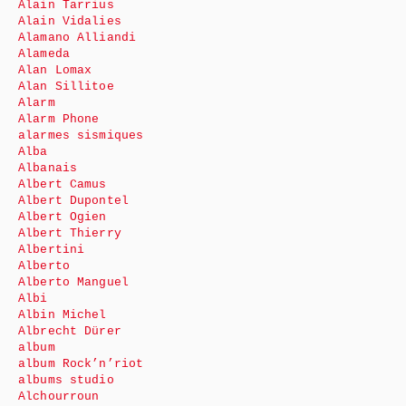
Alain Tarrius
Alain Vidalies
Alamano Alliandi
Alameda
Alan Lomax
Alan Sillitoe
Alarm
Alarm Phone
alarmes sismiques
Alba
Albanais
Albert Camus
Albert Dupontel
Albert Ogien
Albert Thierry
Albertini
Alberto
Alberto Manguel
Albi
Albin Michel
Albrecht Dürer
album
album Rock’n’riot
albums studio
Alchourroun