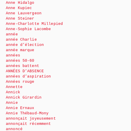
Anne Hidalgo
Anne Kupiec
Anne Lauvergeon
Anne Steiner
Anne-Charlotte Millepied
Anne-Sophie Lacombe
année
année Charlie
année d’élection
année marque
années
années 50-60
années battent
ANNÉES D’ABSENCE
années d’aspiration
Années rouge
Annette
Annick
Annick Girardin
Annie
Annie Ernaux
Annie Thébaud-Mony
annonçait joyeusement
annonçait récemment
annoncé