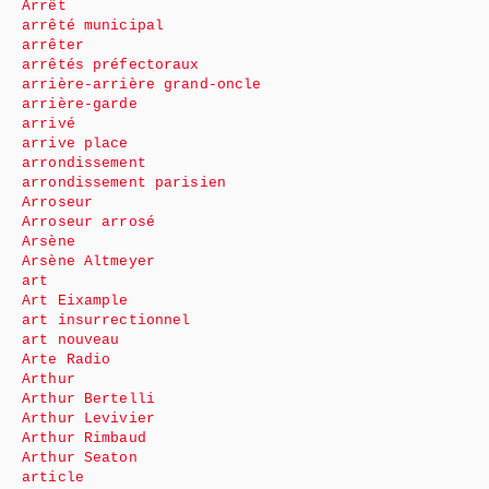
Arrêt
arrêté municipal
arrêter
arrêtés préfectoraux
arrière-arrière grand-oncle
arrière-garde
arrivé
arrive place
arrondissement
arrondissement parisien
Arroseur
Arroseur arrosé
Arsène
Arsène Altmeyer
art
Art Eixample
art insurrectionnel
art nouveau
Arte Radio
Arthur
Arthur Bertelli
Arthur Levivier
Arthur Rimbaud
Arthur Seaton
article