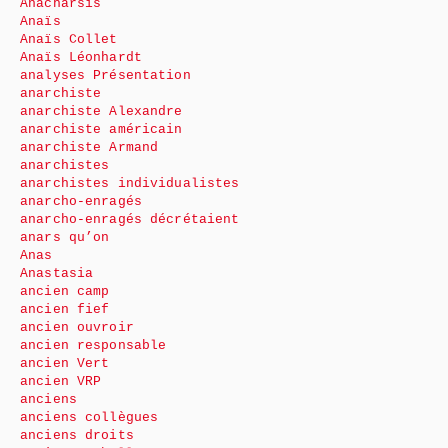
Anacharsis
Anaïs
Anaïs Collet
Anaïs Léonhardt
analyses Présentation
anarchiste
anarchiste Alexandre
anarchiste américain
anarchiste Armand
anarchistes
anarchistes individualistes
anarcho-enragés
anarcho-enragés décrétaient
anars qu’on
Anas
Anastasia
ancien camp
ancien fief
ancien ouvroir
ancien responsable
ancien Vert
ancien VRP
anciens
anciens collègues
anciens droits