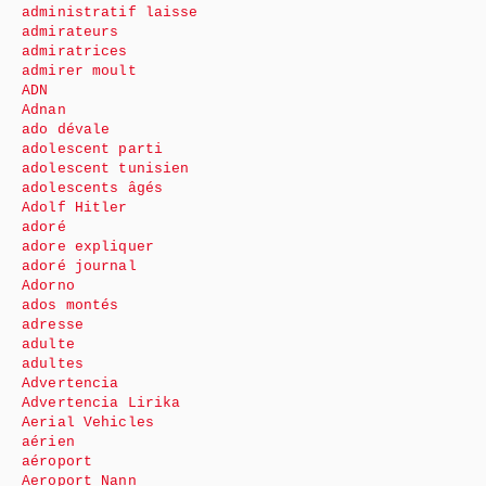
administratif laisse
admirateurs
admiratrices
admirer moult
ADN
Adnan
ado dévale
adolescent parti
adolescent tunisien
adolescents âgés
Adolf Hitler
adoré
adore expliquer
adoré journal
Adorno
ados montés
adresse
adulte
adultes
Advertencia
Advertencia Lirika
Aerial Vehicles
aérien
aéroport
Aeroport Nann