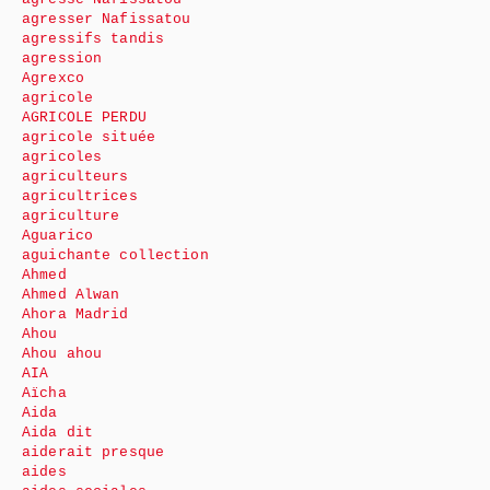
agresser Nafissatou
agressifs tandis
agression
Agrexco
agricole
AGRICOLE PERDU
agricole située
agricoles
agriculteurs
agricultrices
agriculture
Aguarico
aguichante collection
Ahmed
Ahmed Alwan
Ahora Madrid
Ahou
Ahou ahou
AIA
Aïcha
Aida
Aida dit
aiderait presque
aides