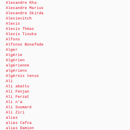
Alexandre Kha
Alexandre Marius
Alexandre Skirda
Alexievitch
Alexis
Alexis Théas
Alexis Tiouka
Alfons
Alfonso Bonafede
Alger
Algérie
Algérien
algérienne
algériens
Algérois tenus
Ali
Ali abattu
Ali Fenjan
Ali Ferzat
Ali n’a
Ali Soumaré
Ali Ziri
alias
alias Cafca
alias Damien