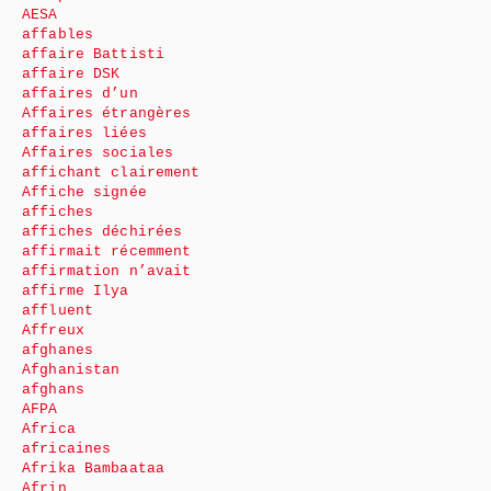
AESA
affables
affaire Battisti
affaire DSK
affaires d’un
Affaires étrangères
affaires liées
Affaires sociales
affichant clairement
Affiche signée
affiches
affiches déchirées
affirmait récemment
affirmation n’avait
affirme Ilya
affluent
Affreux
afghanes
Afghanistan
afghans
AFPA
Africa
africaines
Afrika Bambaataa
Afrin