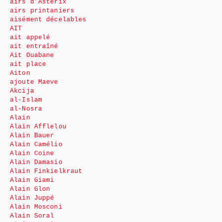
airs d’Astérix
airs printaniers
aisément décelables
AIT
ait appelé
ait entraîné
Ait Ouabane
ait place
Aiton
ajoute Maeve
Akcija
al-Islam
al-Nosra
Alain
Alain Afflelou
Alain Bauer
Alain Camélio
Alain Coine
Alain Damasio
Alain Finkielkraut
Alain Giami
Alain Glon
Alain Juppé
Alain Mosconi
Alain Soral