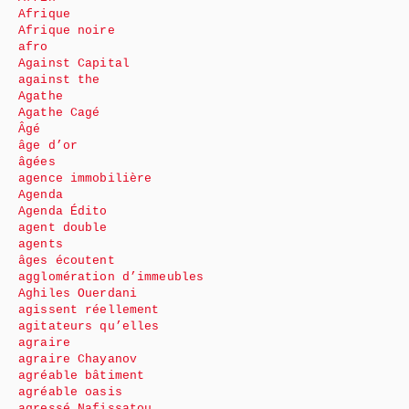
Afrique
Afrique noire
afro
Against Capital
against the
Agathe
Agathe Cagé
Âgé
âge d’or
âgées
agence immobilière
Agenda
Agenda Édito
agent double
agents
âges écoutent
agglomération d’immeubles
Aghiles Ouerdani
agissent réellement
agitateurs qu’elles
agraire
agraire Chayanov
agréable bâtiment
agréable oasis
agressé Nafissatou