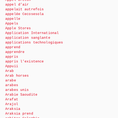
appel d’air
appelait autrefois
appelée Cecosesola
appelle
Appels
Apple Stores
Application International
application sanglante
applications technologiques
apprend
apprendre
appris
appris l’existence
Appuii
Arab
Arab horses
arabe
arabes
arabes unis
Arabie Saoudite
Arafat
Arajol
Araksia
Araksia prend