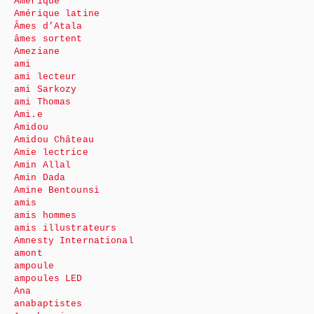
Amérique
Amérique latine
Âmes d’Atala
âmes sortent
Ameziane
ami
ami lecteur
ami Sarkozy
ami Thomas
Ami.e
Amidou
Amidou Château
Amie lectrice
Amin Allal
Amin Dada
Amine Bentounsi
amis
amis hommes
amis illustrateurs
Amnesty International
amont
ampoule
ampoules LED
Ana
anabaptistes