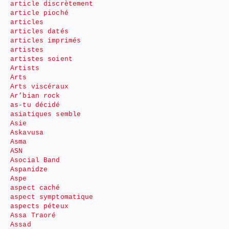
article discrètement
article pioché
articles
articles datés
articles imprimés
artistes
artistes soient
Artists
Arts
Arts viscéraux
Ar’bian rock
as-tu décidé
asiatiques semble
Asie
Askavusa
Asma
ASN
Asocial Band
Aspanidze
Aspe
aspect caché
aspect symptomatique
aspects péteux
Assa Traoré
Assad