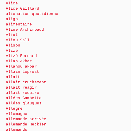
Alice
Alice Gaillard
aliénation quotidienne
align
alimentaire
Aline Archimbaud
Aliot
Aliou Sall
Alison
Alizé
Alizé Bernard
Allah Akbar
Allahou akbar
Allain Leprest
allait
allait cruchement
allait réagir
allait réduire
allées Gambetta
allées glauques
Allègre
Allemagne
allemande arrivée
allemande Heckler
allemands