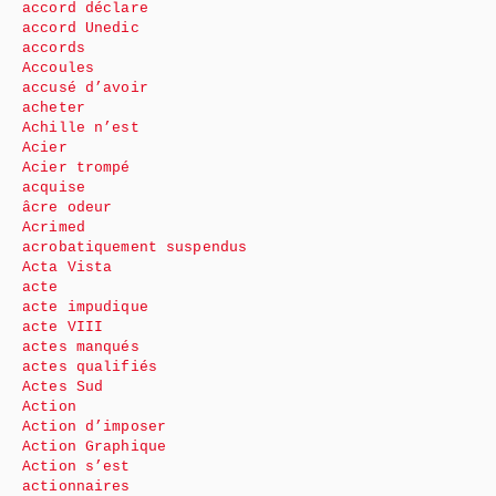
accord déclare
accord Unedic
accords
Accoules
accusé d’avoir
acheter
Achille n’est
Acier
Acier trompé
acquise
âcre odeur
Acrimed
acrobatiquement suspendus
Acta Vista
acte
acte impudique
acte VIII
actes manqués
actes qualifiés
Actes Sud
Action
Action d’imposer
Action Graphique
Action s’est
actionnaires