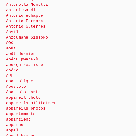
Antonella Monetti
Antoni Gaudi
Antonio échappe
Antonio Ferrara
António Guterres
Anvil
Anzoumane Sissoko
AOC
août
août dernier
Apégu pwärä-ùù
aperçu réaliste
Apéro
APL
apostolique
Apostolo
Apostolo porte
appareil photo
appareils militaires
appareils photos
appartements
appartient
apparue
appel
Appel breton