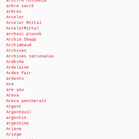
arbitre Colombia
arbre sacré
arbres
Arcelor
Arcelor Mittal
ArcelorMittal
archaïc plounk
Archie Shepp
Archimbaud
Archives
Archives nationales
Ardèche
Ardelaine
Arden Fair
ardents
Are
are you
Areva
Areva pencherait
Argent
Argenteuil
argentin
argentine
Ariane
Ariège