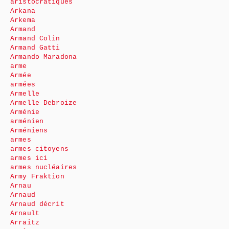
aristocratiques
Arkana
Arkema
Armand
Armand Colin
Armand Gatti
Armando Maradona
arme
Armée
armées
Armelle
Armelle Debroize
Arménie
arménien
Arméniens
armes
armes citoyens
armes ici
armes nucléaires
Army Fraktion
Arnau
Arnaud
Arnaud décrit
Arnault
Arraitz