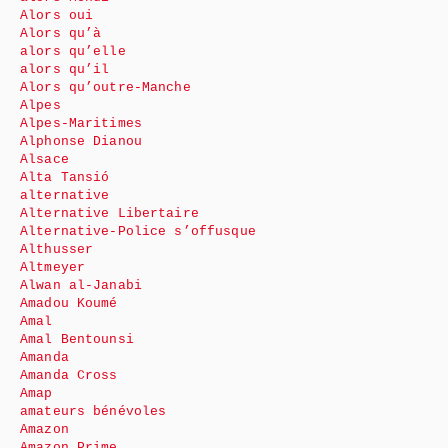
Alors oui
Alors qu’à
alors qu’elle
alors qu’il
Alors qu’outre-Manche
Alpes
Alpes-Maritimes
Alphonse Dianou
Alsace
Alta Tansió
alternative
Alternative Libertaire
Alternative-Police s’offusque
Althusser
Altmeyer
Alwan al-Janabi
Amadou Koumé
Amal
Amal Bentounsi
Amanda
Amanda Cross
Amap
amateurs bénévoles
Amazon
Amazon Prime