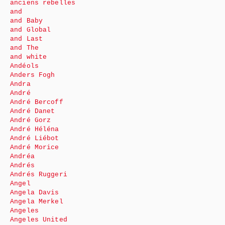
anciens rebelles
and
and Baby
and Global
and Last
and The
and white
Andéols
Anders Fogh
Andra
André
André Bercoff
André Danet
André Gorz
André Héléna
André Liébot
André Morice
Andréa
Andrés
Andrés Ruggeri
Angel
Angela Davis
Angela Merkel
Angeles
Angeles United