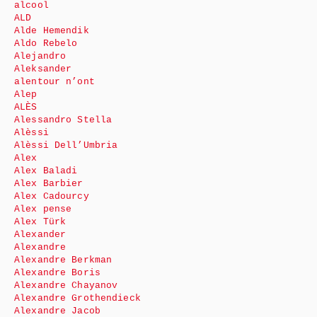
alcool
ALD
Alde Hemendik
Aldo Rebelo
Alejandro
Aleksander
alentour n’ont
Alep
ALÈS
Alessandro Stella
Alèssi
Alèssi Dell’Umbria
Alex
Alex Baladi
Alex Barbier
Alex Cadourcy
Alex pense
Alex Türk
Alexander
Alexandre
Alexandre Berkman
Alexandre Boris
Alexandre Chayanov
Alexandre Grothendieck
Alexandre Jacob