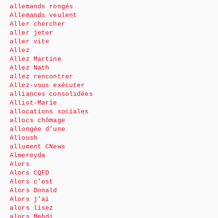
allemands rongés
Allemands veulent
Aller chercher
aller jeter
aller vite
Allez
Allez Martine
Allez Nath
allez rencontrer
Allez-vous exécuter
alliances consolidées
Alliot-Marie
allocations sociales
allocs chômage
allongée d’une
Alloush
allument CNews
Almereyda
Alors
Alors CQFD
Alors c’est
Alors Donald
Alors j’ai
alors lisez
alors Mehdi