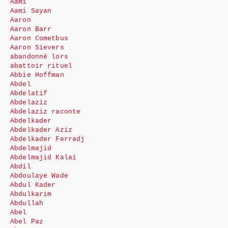
Aami
Aami Sayan
Aaron
Aaron Barr
Aaron Cometbus
Aaron Sievers
abandonné lors
abattoir rituel
Abbie Hoffman
Abdel
Abdelatif
Abdelaziz
Abdelaziz raconte
Abdelkader
Abdelkader Aziz
Abdelkader Ferradj
Abdelmajid
Abdelmajid Kalai
Abdil
Abdoulaye Wade
Abdul Kader
Abdulkarim
Abdullah
Abel
Abel Paz