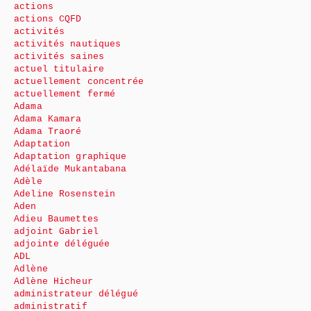
actions
actions CQFD
activités
activités nautiques
activités saines
actuel titulaire
actuellement concentrée
actuellement fermé
Adama
Adama Kamara
Adama Traoré
Adaptation
Adaptation graphique
Adélaïde Mukantabana
Adèle
Adeline Rosenstein
Aden
Adieu Baumettes
adjoint Gabriel
adjointe déléguée
ADL
Adlène
Adlène Hicheur
administrateur délégué
administratif