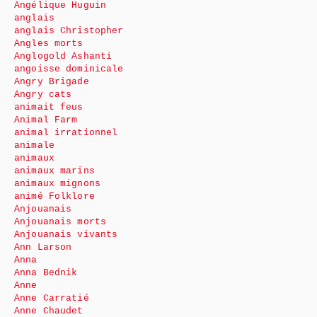
Angélique Huguin
anglais
anglais Christopher
Angles morts
Anglogold Ashanti
angoisse dominicale
Angry Brigade
Angry cats
animait feus
Animal Farm
animal irrationnel
animale
animaux
animaux marins
animaux mignons
animé Folklore
Anjouanais
Anjouanais morts
Anjouanais vivants
Ann Larson
Anna
Anna Bednik
Anne
Anne Carratié
Anne Chaudet