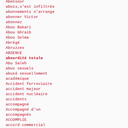
Abensour
abois,s’est infiltrée
abonnements n’arrange
abonner Victor
abonnez
Abou Bakari
Abou Ghraib
Abou Selma
Abrégé
Abruzzes
ABSENCE
absurdité totale
Abu Saleh
abus sexuels
abusé sexuellement
académique
Accident ferroviaire
accident majeur
accident nucléaire
accidents
accompagné
Accompagné d’un
accompagnés
ACCOMPLIE
accord commercial