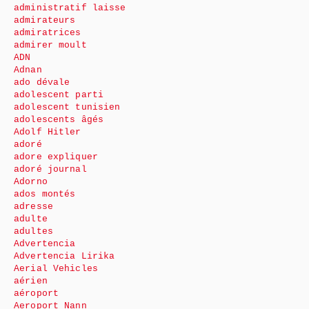
administratif laisse
admirateurs
admiratrices
admirer moult
ADN
Adnan
ado dévale
adolescent parti
adolescent tunisien
adolescents âgés
Adolf Hitler
adoré
adore expliquer
adoré journal
Adorno
ados montés
adresse
adulte
adultes
Advertencia
Advertencia Lirika
Aerial Vehicles
aérien
aéroport
Aeroport Nann