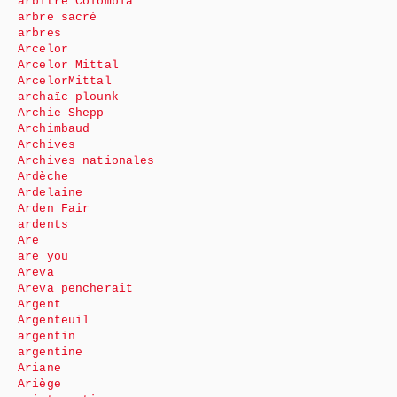
arbitre Colombia
arbre sacré
arbres
Arcelor
Arcelor Mittal
ArcelorMittal
archaïc plounk
Archie Shepp
Archimbaud
Archives
Archives nationales
Ardèche
Ardelaine
Arden Fair
ardents
Are
are you
Areva
Areva pencherait
Argent
Argenteuil
argentin
argentine
Ariane
Ariège