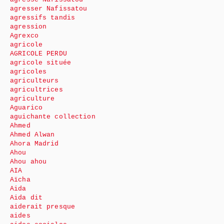
agresser Nafissatou
agressifs tandis
agression
Agrexco
agricole
AGRICOLE PERDU
agricole située
agricoles
agriculteurs
agricultrices
agriculture
Aguarico
aguichante collection
Ahmed
Ahmed Alwan
Ahora Madrid
Ahou
Ahou ahou
AIA
Aïcha
Aida
Aida dit
aiderait presque
aides