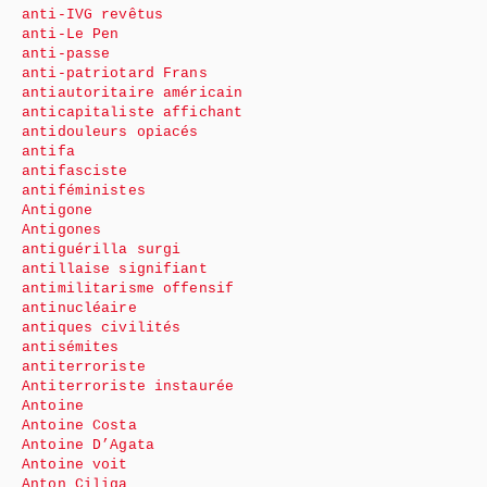
anti-IVG revêtus
anti-Le Pen
anti-passe
anti-patriotard Frans
antiautoritaire américain
anticapitaliste affichant
antidouleurs opiacés
antifa
antifasciste
antiféministes
Antigone
Antigones
antiguérilla surgi
antillaise signifiant
antimilitarisme offensif
antinucléaire
antiques civilités
antisémites
antiterroriste
Antiterroriste instaurée
Antoine
Antoine Costa
Antoine D’Agata
Antoine voit
Anton Ciliga