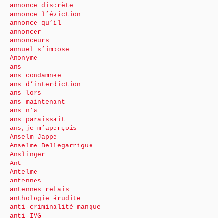
annonce discrète
annonce l’éviction
annonce qu’il
annoncer
annonceurs
annuel s’impose
Anonyme
ans
ans condamnée
ans d’interdiction
ans lors
ans maintenant
ans n’a
ans paraissait
ans,je m’aperçois
Anselm Jappe
Anselme Bellegarrigue
Anslinger
Ant
Antelme
antennes
antennes relais
anthologie érudite
anti-criminalité manque
anti-IVG