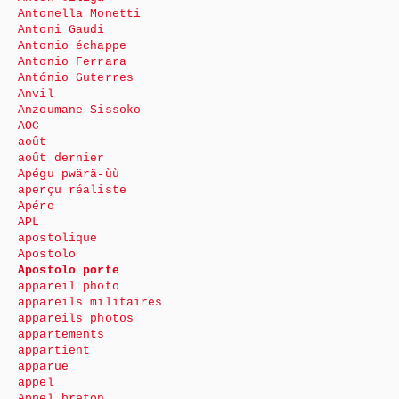
Antonella Monetti
Antoni Gaudi
Antonio échappe
Antonio Ferrara
António Guterres
Anvil
Anzoumane Sissoko
AOC
août
août dernier
Apégu pwärä-ùù
aperçu réaliste
Apéro
APL
apostolique
Apostolo
Apostolo porte
appareil photo
appareils militaires
appareils photos
appartements
appartient
apparue
appel
Appel breton