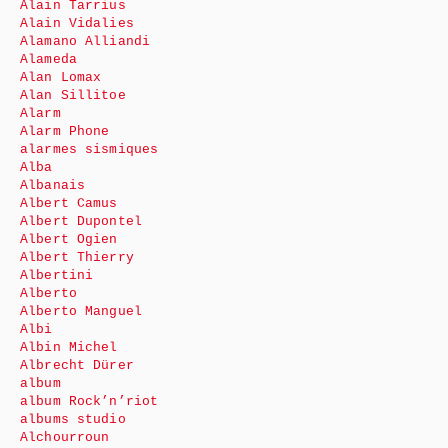
Alain Tarrius
Alain Vidalies
Alamano Alliandi
Alameda
Alan Lomax
Alan Sillitoe
Alarm
Alarm Phone
alarmes sismiques
Alba
Albanais
Albert Camus
Albert Dupontel
Albert Ogien
Albert Thierry
Albertini
Alberto
Alberto Manguel
Albi
Albin Michel
Albrecht Dürer
album
album Rock’n’riot
albums studio
Alchourroun