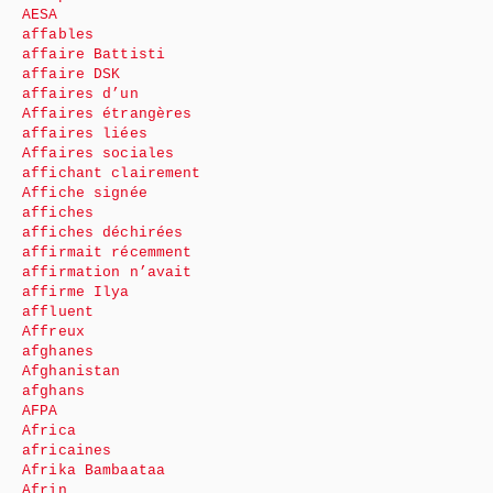
AESA
affables
affaire Battisti
affaire DSK
affaires d’un
Affaires étrangères
affaires liées
Affaires sociales
affichant clairement
Affiche signée
affiches
affiches déchirées
affirmait récemment
affirmation n’avait
affirme Ilya
affluent
Affreux
afghanes
Afghanistan
afghans
AFPA
Africa
africaines
Afrika Bambaataa
Afrin