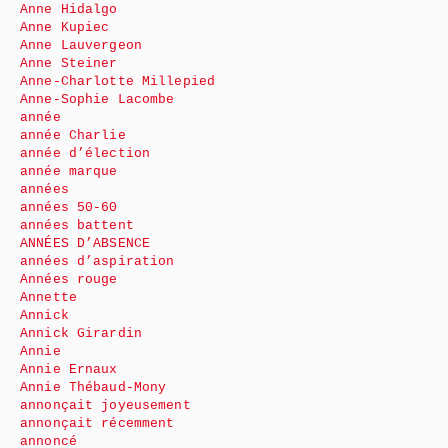
Anne Hidalgo
Anne Kupiec
Anne Lauvergeon
Anne Steiner
Anne-Charlotte Millepied
Anne-Sophie Lacombe
année
année Charlie
année d’élection
année marque
années
années 50-60
années battent
ANNÉES D’ABSENCE
années d’aspiration
Années rouge
Annette
Annick
Annick Girardin
Annie
Annie Ernaux
Annie Thébaud-Mony
annonçait joyeusement
annonçait récemment
annoncé