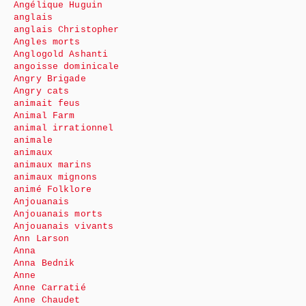
Angélique Huguin
anglais
anglais Christopher
Angles morts
Anglogold Ashanti
angoisse dominicale
Angry Brigade
Angry cats
animait feus
Animal Farm
animal irrationnel
animale
animaux
animaux marins
animaux mignons
animé Folklore
Anjouanais
Anjouanais morts
Anjouanais vivants
Ann Larson
Anna
Anna Bednik
Anne
Anne Carratié
Anne Chaudet