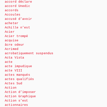
accord déclare
accord Unedic
accords
Accoules
accusé d’avoir
acheter
Achille n’est
Acier
Acier trompé
acquise
âcre odeur
Acrimed
acrobatiquement suspendus
Acta Vista
acte
acte impudique
acte VIII
actes manqués
actes qualifiés
Actes Sud
Action
Action d’imposer
Action Graphique
Action s’est
actionnaires