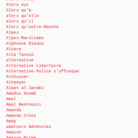
Alors oui
Alors qu’à
alors qu’elle
alors qu’il
Alors qu’outre-Manche
Alpes
Alpes-Maritimes
Alphonse Dianou
Alsace
Alta Tansió
alternative
Alternative Libertaire
Alternative-Police s’offusque
Althusser
Altmeyer
Alwan al-Janabi
Amadou Koumé
Amal
Amal Bentounsi
Amanda
Amanda Cross
Amap
amateurs bénévoles
Amazon
Amazon Prime