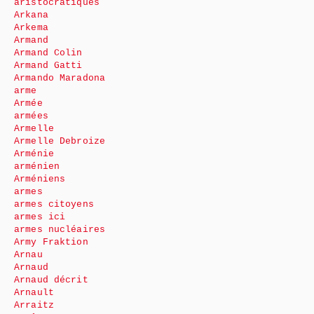
aristocratiques
Arkana
Arkema
Armand
Armand Colin
Armand Gatti
Armando Maradona
arme
Armée
armées
Armelle
Armelle Debroize
Arménie
arménien
Arméniens
armes
armes citoyens
armes ici
armes nucléaires
Army Fraktion
Arnau
Arnaud
Arnaud décrit
Arnault
Arraitz