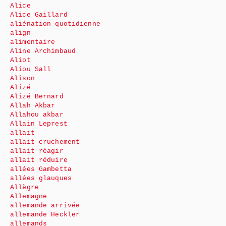
Alice
Alice Gaillard
aliénation quotidienne
align
alimentaire
Aline Archimbaud
Aliot
Aliou Sall
Alison
Alizé
Alizé Bernard
Allah Akbar
Allahou akbar
Allain Leprest
allait
allait cruchement
allait réagir
allait réduire
allées Gambetta
allées glauques
Allègre
Allemagne
allemande arrivée
allemande Heckler
allemands