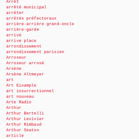
Arrêt
arrêté municipal
arrêter
arrêtés préfectoraux
arrière-arrière grand-oncle
arrière-garde
arrivé
arrive place
arrondissement
arrondissement parisien
Arroseur
Arroseur arrosé
Arsène
Arsène Altmeyer
art
Art Eixample
art insurrectionnel
art nouveau
Arte Radio
Arthur
Arthur Bertelli
Arthur Levivier
Arthur Rimbaud
Arthur Seaton
article