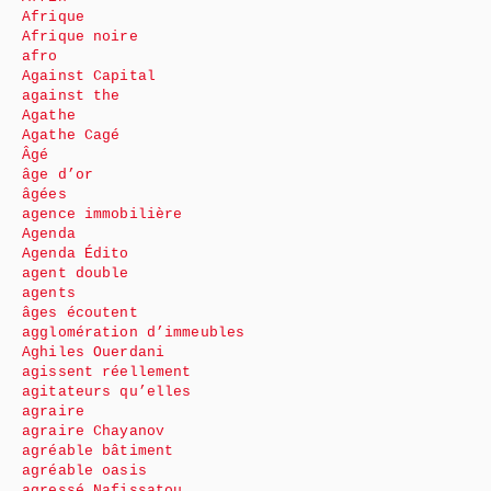
Afrique
Afrique noire
afro
Against Capital
against the
Agathe
Agathe Cagé
Âgé
âge d’or
âgées
agence immobilière
Agenda
Agenda Édito
agent double
agents
âges écoutent
agglomération d’immeubles
Aghiles Ouerdani
agissent réellement
agitateurs qu’elles
agraire
agraire Chayanov
agréable bâtiment
agréable oasis
agressé Nafissatou