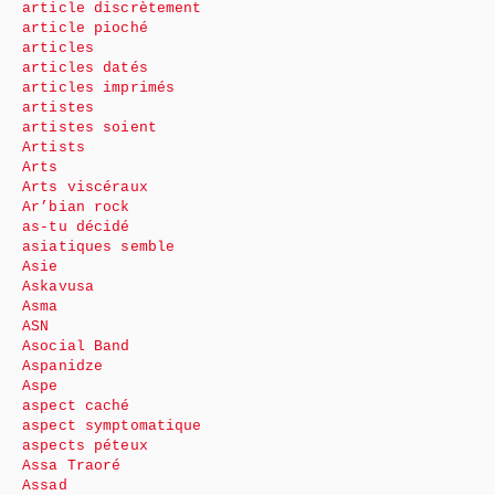
article discrètement
article pioché
articles
articles datés
articles imprimés
artistes
artistes soient
Artists
Arts
Arts viscéraux
Ar’bian rock
as-tu décidé
asiatiques semble
Asie
Askavusa
Asma
ASN
Asocial Band
Aspanidze
Aspe
aspect caché
aspect symptomatique
aspects péteux
Assa Traoré
Assad