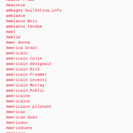
Amazonie
ambages Guilhotina.info
ambiance
Ambiance Bois
ambiance tendue
Amel
Amélie
Amer donne
America Great
américain
américain Colin
américain désignait
américain Dick
américain Frommer
américain investi
américain Murray
américain Public
américaine
Américains
Américains pilotent
American
American Gods
Americans
Amérindiens