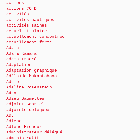
actions
actions CQFD
activités
activités nautiques
activités saines
actuel titulaire
actuellement concentrée
actuellement fermé
Adama
Adama Kamara
Adama Traoré
Adaptation
Adaptation graphique
Adélaïde Mukantabana
Adèle
Adeline Rosenstein
Aden
Adieu Baumettes
adjoint Gabriel
adjointe déléguée
ADL
Adlène
Adlène Hicheur
administrateur délégué
administratif