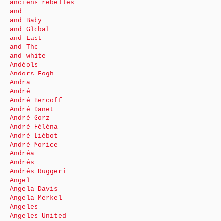
anciens rebelles
and
and Baby
and Global
and Last
and The
and white
Andéols
Anders Fogh
Andra
André
André Bercoff
André Danet
André Gorz
André Héléna
André Liébot
André Morice
Andréa
Andrés
Andrés Ruggeri
Angel
Angela Davis
Angela Merkel
Angeles
Angeles United