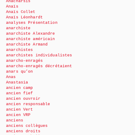
Anacharsis
Anaïs
Anaïs Collet
Anaïs Léonhardt
analyses Présentation
anarchiste
anarchiste Alexandre
anarchiste américain
anarchiste Armand
anarchistes
anarchistes individualistes
anarcho-enragés
anarcho-enragés décrétaient
anars qu’on
Anas
Anastasia
ancien camp
ancien fief
ancien ouvroir
ancien responsable
ancien Vert
ancien VRP
anciens
anciens collègues
anciens droits