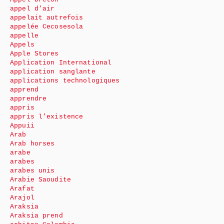
appel d’air
appelait autrefois
appelée Cecosesola
appelle
Appels
Apple Stores
Application International
application sanglante
applications technologiques
apprend
apprendre
appris
appris l’existence
Appuii
Arab
Arab horses
arabe
arabes
arabes unis
Arabie Saoudite
Arafat
Arajol
Araksia
Araksia prend