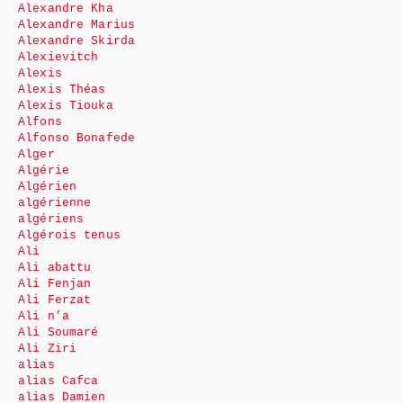
Alexandre Kha
Alexandre Marius
Alexandre Skirda
Alexievitch
Alexis
Alexis Théas
Alexis Tiouka
Alfons
Alfonso Bonafede
Alger
Algérie
Algérien
algérienne
algériens
Algérois tenus
Ali
Ali abattu
Ali Fenjan
Ali Ferzat
Ali n’a
Ali Soumaré
Ali Ziri
alias
alias Cafca
alias Damien