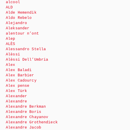
alcool
ALD
Alde Hemendik
Aldo Rebelo
Alejandro
Aleksander
alentour n’ont
Alep
ALÈS
Alessandro Stella
Alèssi
Alèssi Dell’Umbria
Alex
Alex Baladi
Alex Barbier
Alex Cadourcy
Alex pense
Alex Türk
Alexander
Alexandre
Alexandre Berkman
Alexandre Boris
Alexandre Chayanov
Alexandre Grothendieck
Alexandre Jacob