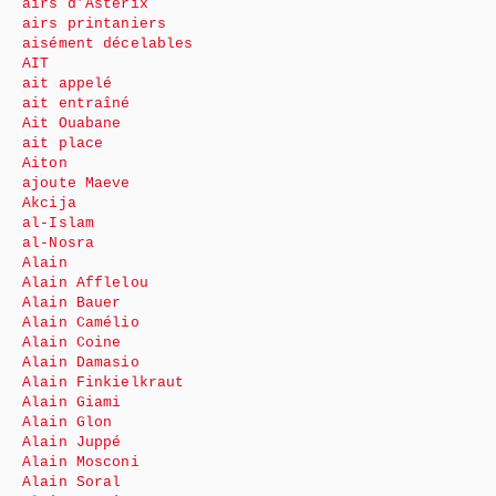
airs d’Astérix
airs printaniers
aisément décelables
AIT
ait appelé
ait entraîné
Ait Ouabane
ait place
Aiton
ajoute Maeve
Akcija
al-Islam
al-Nosra
Alain
Alain Afflelou
Alain Bauer
Alain Camélio
Alain Coine
Alain Damasio
Alain Finkielkraut
Alain Giami
Alain Glon
Alain Juppé
Alain Mosconi
Alain Soral