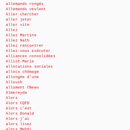
allemands rongés
Allemands veulent
Aller chercher
aller jeter
aller vite
Allez
Allez Martine
Allez Nath
allez rencontrer
Allez-vous exécuter
alliances consolidées
Alliot-Marie
allocations sociales
allocs chômage
allongée d’une
Alloush
allument CNews
Almereyda
Alors
Alors CQFD
Alors c’est
Alors Donald
Alors j’ai
alors lisez
alors Mehdi