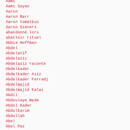
Aami
Aami Sayan
Aaron
Aaron Barr
Aaron Cometbus
Aaron Sievers
abandonné lors
abattoir rituel
Abbie Hoffman
Abdel
Abdelatif
Abdelaziz
Abdelaziz raconte
Abdelkader
Abdelkader Aziz
Abdelkader Ferradj
Abdelmajid
Abdelmajid Kalai
Abdil
Abdoulaye Wade
Abdul Kader
Abdulkarim
Abdullah
Abel
Abel Paz