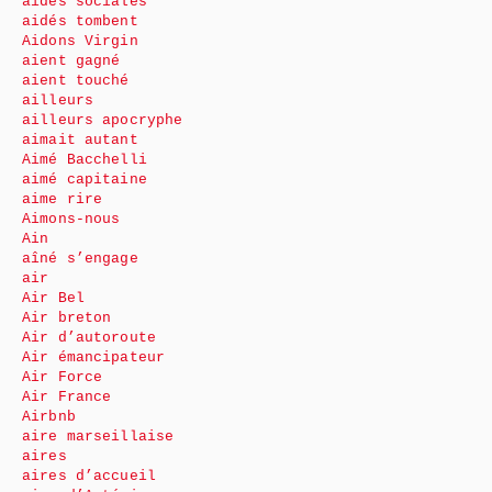
aides sociales
aidés tombent
Aidons Virgin
aient gagné
aient touché
ailleurs
ailleurs apocryphe
aimait autant
Aimé Bacchelli
aimé capitaine
aime rire
Aimons-nous
Ain
aîné s’engage
air
Air Bel
Air breton
Air d’autoroute
Air émancipateur
Air Force
Air France
Airbnb
aire marseillaise
aires
aires d’accueil