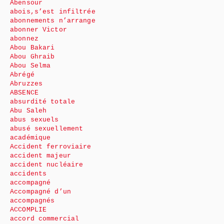
Abensour
abois,s’est infiltrée
abonnements n’arrange
abonner Victor
abonnez
Abou Bakari
Abou Ghraib
Abou Selma
Abrégé
Abruzzes
ABSENCE
absurdité totale
Abu Saleh
abus sexuels
abusé sexuellement
académique
Accident ferroviaire
accident majeur
accident nucléaire
accidents
accompagné
Accompagné d’un
accompagnés
ACCOMPLIE
accord commercial