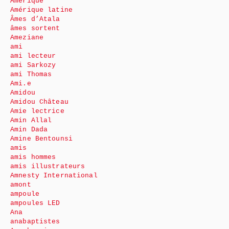
Amérique
Amérique latine
Âmes d’Atala
âmes sortent
Ameziane
ami
ami lecteur
ami Sarkozy
ami Thomas
Ami.e
Amidou
Amidou Château
Amie lectrice
Amin Allal
Amin Dada
Amine Bentounsi
amis
amis hommes
amis illustrateurs
Amnesty International
amont
ampoule
ampoules LED
Ana
anabaptistes