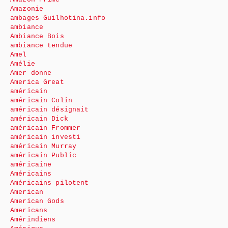
Amazonie
ambages Guilhotina.info
ambiance
Ambiance Bois
ambiance tendue
Amel
Amélie
Amer donne
America Great
américain
américain Colin
américain désignait
américain Dick
américain Frommer
américain investi
américain Murray
américain Public
américaine
Américains
Américains pilotent
American
American Gods
Americans
Amérindiens