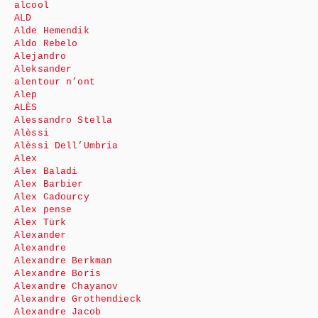
alcool
ALD
Alde Hemendik
Aldo Rebelo
Alejandro
Aleksander
alentour n’ont
Alep
ALÈS
Alessandro Stella
Alèssi
Alèssi Dell’Umbria
Alex
Alex Baladi
Alex Barbier
Alex Cadourcy
Alex pense
Alex Türk
Alexander
Alexandre
Alexandre Berkman
Alexandre Boris
Alexandre Chayanov
Alexandre Grothendieck
Alexandre Jacob