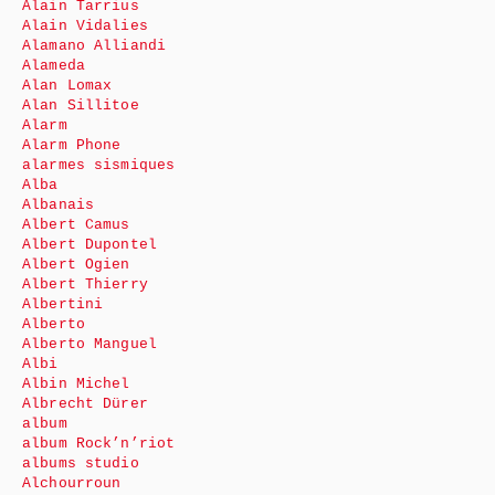
Alain Tarrius
Alain Vidalies
Alamano Alliandi
Alameda
Alan Lomax
Alan Sillitoe
Alarm
Alarm Phone
alarmes sismiques
Alba
Albanais
Albert Camus
Albert Dupontel
Albert Ogien
Albert Thierry
Albertini
Alberto
Alberto Manguel
Albi
Albin Michel
Albrecht Dürer
album
album Rock’n’riot
albums studio
Alchourroun