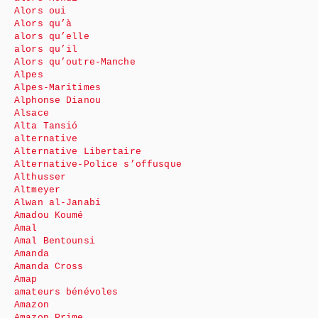
Alors oui
Alors qu’à
alors qu’elle
alors qu’il
Alors qu’outre-Manche
Alpes
Alpes-Maritimes
Alphonse Dianou
Alsace
Alta Tansió
alternative
Alternative Libertaire
Alternative-Police s’offusque
Althusser
Altmeyer
Alwan al-Janabi
Amadou Koumé
Amal
Amal Bentounsi
Amanda
Amanda Cross
Amap
amateurs bénévoles
Amazon
Amazon Prime