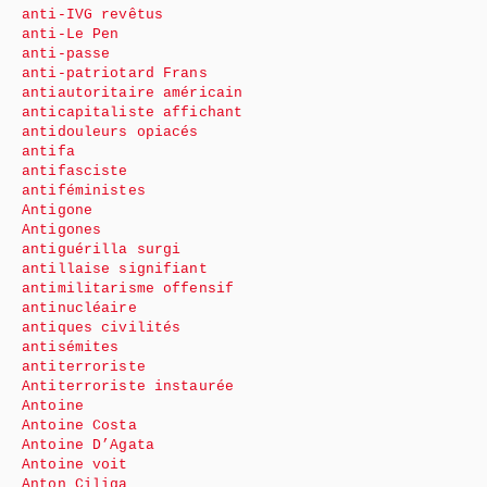
anti-IVG revêtus
anti-Le Pen
anti-passe
anti-patriotard Frans
antiautoritaire américain
anticapitaliste affichant
antidouleurs opiacés
antifa
antifasciste
antiféministes
Antigone
Antigones
antiguérilla surgi
antillaise signifiant
antimilitarisme offensif
antinucléaire
antiques civilités
antisémites
antiterroriste
Antiterroriste instaurée
Antoine
Antoine Costa
Antoine D’Agata
Antoine voit
Anton Ciliga