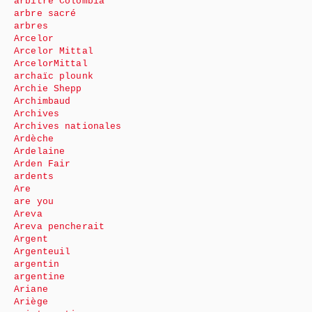
arbitre Colombia
arbre sacré
arbres
Arcelor
Arcelor Mittal
ArcelorMittal
archaïc plounk
Archie Shepp
Archimbaud
Archives
Archives nationales
Ardèche
Ardelaine
Arden Fair
ardents
Are
are you
Areva
Areva pencherait
Argent
Argenteuil
argentin
argentine
Ariane
Ariège