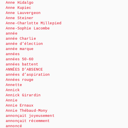
Anne Hidalgo
Anne Kupiec
Anne Lauvergeon
Anne Steiner
Anne-Charlotte Millepied
Anne-Sophie Lacombe
année
année Charlie
année d’élection
année marque
années
années 50-60
années battent
ANNÉES D’ABSENCE
années d’aspiration
Années rouge
Annette
Annick
Annick Girardin
Annie
Annie Ernaux
Annie Thébaud-Mony
annonçait joyeusement
annonçait récemment
annoncé