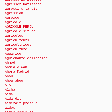
agresser Nafissatou
agressifs tandis
agression
Agrexco
agricole
AGRICOLE PERDU
agricole située
agricoles
agriculteurs
agricultrices
agriculture
Aguarico
aguichante collection
Ahmed
Ahmed Alwan
Ahora Madrid
Ahou
Ahou ahou
AIA
Aïcha
Aida
Aida dit
aiderait presque
aides