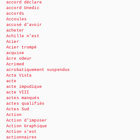
accord déclare
accord Unedic
accords
Accoules
accusé d’avoir
acheter
Achille n’est
Acier
Acier trompé
acquise
âcre odeur
Acrimed
acrobatiquement suspendus
Acta Vista
acte
acte impudique
acte VIII
actes manqués
actes qualifiés
Actes Sud
Action
Action d’imposer
Action Graphique
Action s’est
actionnaires