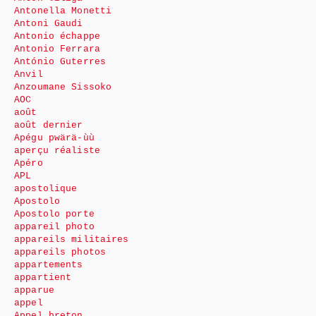
Antonella Monetti
Antoni Gaudi
Antonio échappe
Antonio Ferrara
António Guterres
Anvil
Anzoumane Sissoko
AOC
août
août dernier
Apégu pwärä-ùù
aperçu réaliste
Apéro
APL
apostolique
Apostolo
Apostolo porte
appareil photo
appareils militaires
appareils photos
appartements
appartient
apparue
appel
Appel breton