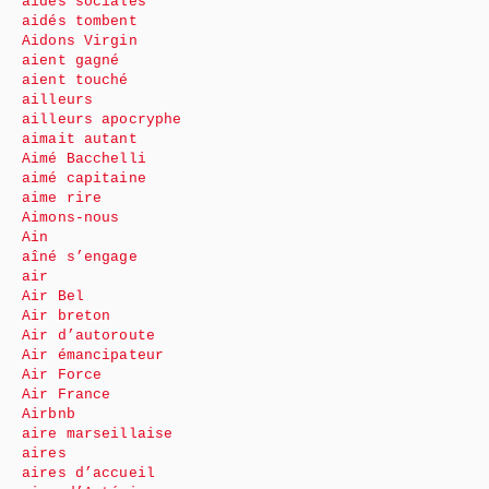
aides sociales
aidés tombent
Aidons Virgin
aient gagné
aient touché
ailleurs
ailleurs apocryphe
aimait autant
Aimé Bacchelli
aimé capitaine
aime rire
Aimons-nous
Ain
aîné s’engage
air
Air Bel
Air breton
Air d’autoroute
Air émancipateur
Air Force
Air France
Airbnb
aire marseillaise
aires
aires d’accueil