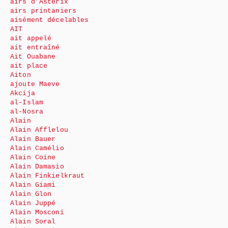
airs d’Astérix
airs printaniers
aisément décelables
AIT
ait appelé
ait entraîné
Ait Ouabane
ait place
Aiton
ajoute Maeve
Akcija
al-Islam
al-Nosra
Alain
Alain Afflelou
Alain Bauer
Alain Camélio
Alain Coine
Alain Damasio
Alain Finkielkraut
Alain Giami
Alain Glon
Alain Juppé
Alain Mosconi
Alain Soral