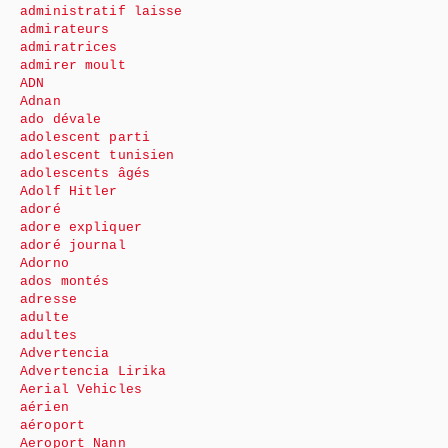
administratif laisse
admirateurs
admiratrices
admirer moult
ADN
Adnan
ado dévale
adolescent parti
adolescent tunisien
adolescents âgés
Adolf Hitler
adoré
adore expliquer
adoré journal
Adorno
ados montés
adresse
adulte
adultes
Advertencia
Advertencia Lirika
Aerial Vehicles
aérien
aéroport
Aeroport Nann