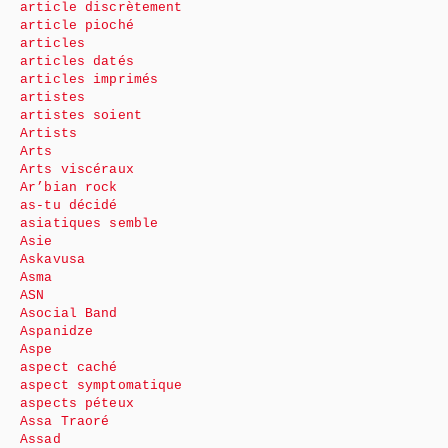
article discrètement
article pioché
articles
articles datés
articles imprimés
artistes
artistes soient
Artists
Arts
Arts viscéraux
Ar’bian rock
as-tu décidé
asiatiques semble
Asie
Askavusa
Asma
ASN
Asocial Band
Aspanidze
Aspe
aspect caché
aspect symptomatique
aspects péteux
Assa Traoré
Assad