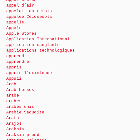
appel d’air
appelait autrefois
appelée Cecosesola
appelle
Appels
Apple Stores
Application International
application sanglante
applications technologiques
apprend
apprendre
appris
appris l’existence
Appuii
Arab
Arab horses
arabe
arabes
arabes unis
Arabie Saoudite
Arafat
Arajol
Araksia
Araksia prend