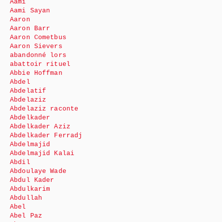
Aami
Aami Sayan
Aaron
Aaron Barr
Aaron Cometbus
Aaron Sievers
abandonné lors
abattoir rituel
Abbie Hoffman
Abdel
Abdelatif
Abdelaziz
Abdelaziz raconte
Abdelkader
Abdelkader Aziz
Abdelkader Ferradj
Abdelmajid
Abdelmajid Kalai
Abdil
Abdoulaye Wade
Abdul Kader
Abdulkarim
Abdullah
Abel
Abel Paz