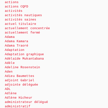
actions
actions CQFD
activités
activités nautiques
activités saines
actuel titulaire
actuellement concentrée
actuellement fermé
Adama
Adama Kamara
Adama Traoré
Adaptation
Adaptation graphique
Adélaïde Mukantabana
Adèle
Adeline Rosenstein
Aden
Adieu Baumettes
adjoint Gabriel
adjointe déléguée
ADL
Adlène
Adlène Hicheur
administrateur délégué
administratif