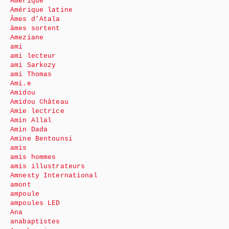
Amérique
Amérique latine
Âmes d’Atala
âmes sortent
Ameziane
ami
ami lecteur
ami Sarkozy
ami Thomas
Ami.e
Amidou
Amidou Château
Amie lectrice
Amin Allal
Amin Dada
Amine Bentounsi
amis
amis hommes
amis illustrateurs
Amnesty International
amont
ampoule
ampoules LED
Ana
anabaptistes