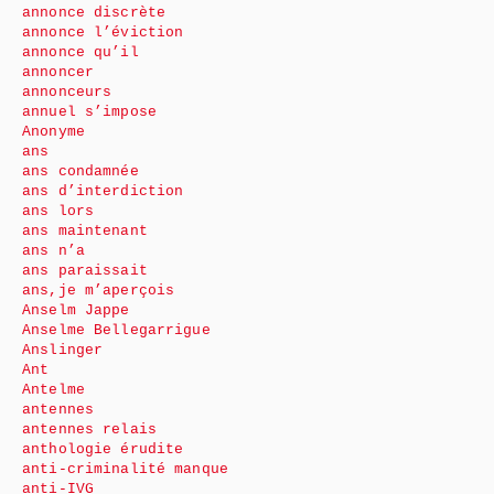
annonce discrète
annonce l’éviction
annonce qu’il
annoncer
annonceurs
annuel s’impose
Anonyme
ans
ans condamnée
ans d’interdiction
ans lors
ans maintenant
ans n’a
ans paraissait
ans,je m’aperçois
Anselm Jappe
Anselme Bellegarrigue
Anslinger
Ant
Antelme
antennes
antennes relais
anthologie érudite
anti-criminalité manque
anti-IVG