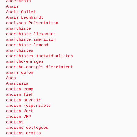
Anacharsis
Anaïs
Anaïs Collet
Anaïs Léonhardt
analyses Présentation
anarchiste
anarchiste Alexandre
anarchiste américain
anarchiste Armand
anarchistes
anarchistes individualistes
anarcho-enragés
anarcho-enragés décrétaient
anars qu’on
Anas
Anastasia
ancien camp
ancien fief
ancien ouvroir
ancien responsable
ancien Vert
ancien VRP
anciens
anciens collègues
anciens droits