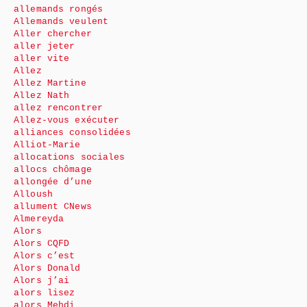
allemands rongés
Allemands veulent
Aller chercher
aller jeter
aller vite
Allez
Allez Martine
Allez Nath
allez rencontrer
Allez-vous exécuter
alliances consolidées
Alliot-Marie
allocations sociales
allocs chômage
allongée d’une
Alloush
allument CNews
Almereyda
Alors
Alors CQFD
Alors c’est
Alors Donald
Alors j’ai
alors lisez
alors Mehdi