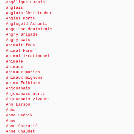
Angélique Huguin
anglais
anglais Christopher
Angles morts
Anglogold Ashanti
angoisse dominicale
Angry Brigade
Angry cats
animait feus
Animal Farm
animal irrationnel
animale
animaux
animaux marins
animaux mignons
animé Folklore
Anjouanais
Anjouanais morts
Anjouanais vivants
Ann Larson
Anna
Anna Bednik
Anne
Anne Carratié
Anne Chaudet