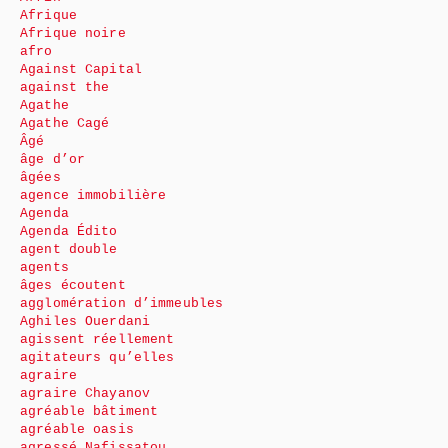
Afrique
Afrique noire
afro
Against Capital
against the
Agathe
Agathe Cagé
Âgé
âge d’or
âgées
agence immobilière
Agenda
Agenda Édito
agent double
agents
âges écoutent
agglomération d’immeubles
Aghiles Ouerdani
agissent réellement
agitateurs qu’elles
agraire
agraire Chayanov
agréable bâtiment
agréable oasis
agressé Nafissatou