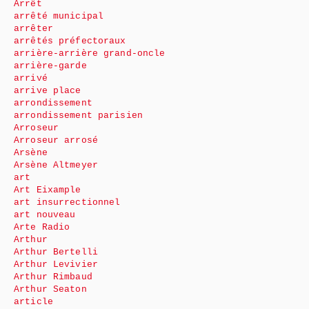
Arrêt
arrêté municipal
arrêter
arrêtés préfectoraux
arrière-arrière grand-oncle
arrière-garde
arrivé
arrive place
arrondissement
arrondissement parisien
Arroseur
Arroseur arrosé
Arsène
Arsène Altmeyer
art
Art Eixample
art insurrectionnel
art nouveau
Arte Radio
Arthur
Arthur Bertelli
Arthur Levivier
Arthur Rimbaud
Arthur Seaton
article