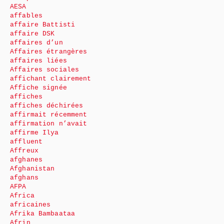
AESA
affables
affaire Battisti
affaire DSK
affaires d’un
Affaires étrangères
affaires liées
Affaires sociales
affichant clairement
Affiche signée
affiches
affiches déchirées
affirmait récemment
affirmation n’avait
affirme Ilya
affluent
Affreux
afghanes
Afghanistan
afghans
AFPA
Africa
africaines
Afrika Bambaataa
Afrin