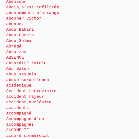
Abensour
abois,s’est infiltrée
abonnements n’arrange
abonner Victor
abonnez
Abou Bakari
Abou Ghraib
Abou Selma
Abrégé
Abruzzes
ABSENCE
absurdité totale
Abu Saleh
abus sexuels
abusé sexuellement
académique
Accident ferroviaire
accident majeur
accident nucléaire
accidents
accompagné
Accompagné d’un
accompagnés
ACCOMPLIE
accord commercial