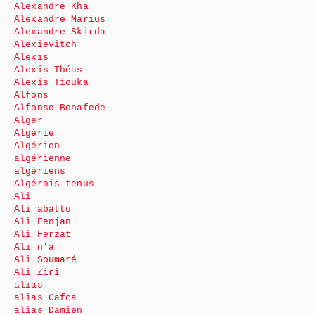
Alexandre Kha
Alexandre Marius
Alexandre Skirda
Alexievitch
Alexis
Alexis Théas
Alexis Tiouka
Alfons
Alfonso Bonafede
Alger
Algérie
Algérien
algérienne
algériens
Algérois tenus
Ali
Ali abattu
Ali Fenjan
Ali Ferzat
Ali n’a
Ali Soumaré
Ali Ziri
alias
alias Cafca
alias Damien