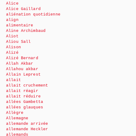
Alice
Alice Gaillard
aliénation quotidienne
align
alimentaire
Aline Archimbaud
Aliot
Aliou Sall
Alison
Alizé
Alizé Bernard
Allah Akbar
Allahou akbar
Allain Leprest
allait
allait cruchement
allait réagir
allait réduire
allées Gambetta
allées glauques
Allègre
Allemagne
allemande arrivée
allemande Heckler
allemands