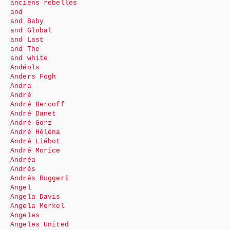
anciens rebelles
and
and Baby
and Global
and Last
and The
and white
Andéols
Anders Fogh
Andra
André
André Bercoff
André Danet
André Gorz
André Héléna
André Liébot
André Morice
Andréa
Andrés
Andrés Ruggeri
Angel
Angela Davis
Angela Merkel
Angeles
Angeles United