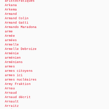
aristocratiques
Arkana
Arkema
Armand
Armand Colin
Armand Gatti
Armando Maradona
arme
Armée
armées
Armelle
Armelle Debroize
Arménie
arménien
Arméniens
armes
armes citoyens
armes ici
armes nucléaires
Army Fraktion
Arnau
Arnaud
Arnaud décrit
Arnault
Arraitz