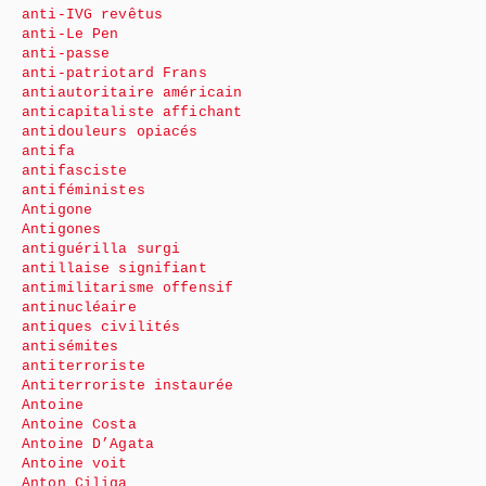
anti-IVG revêtus
anti-Le Pen
anti-passe
anti-patriotard Frans
antiautoritaire américain
anticapitaliste affichant
antidouleurs opiacés
antifa
antifasciste
antiféministes
Antigone
Antigones
antiguérilla surgi
antillaise signifiant
antimilitarisme offensif
antinucléaire
antiques civilités
antisémites
antiterroriste
Antiterroriste instaurée
Antoine
Antoine Costa
Antoine D’Agata
Antoine voit
Anton Ciliga