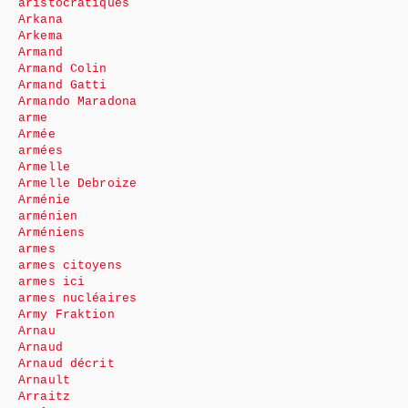
aristocratiques
Arkana
Arkema
Armand
Armand Colin
Armand Gatti
Armando Maradona
arme
Armée
armées
Armelle
Armelle Debroize
Arménie
arménien
Arméniens
armes
armes citoyens
armes ici
armes nucléaires
Army Fraktion
Arnau
Arnaud
Arnaud décrit
Arnault
Arraitz