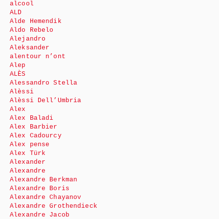
alcool
ALD
Alde Hemendik
Aldo Rebelo
Alejandro
Aleksander
alentour n’ont
Alep
ALÈS
Alessandro Stella
Alèssi
Alèssi Dell’Umbria
Alex
Alex Baladi
Alex Barbier
Alex Cadourcy
Alex pense
Alex Türk
Alexander
Alexandre
Alexandre Berkman
Alexandre Boris
Alexandre Chayanov
Alexandre Grothendieck
Alexandre Jacob