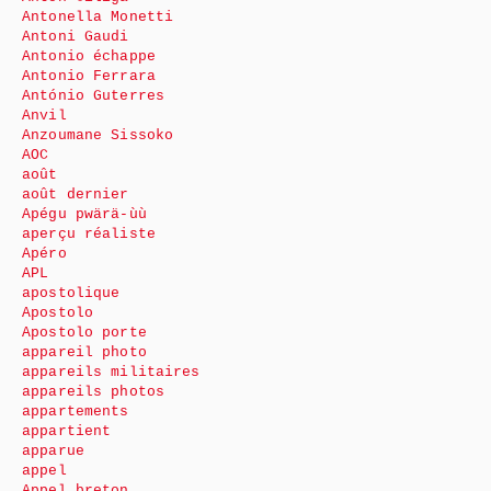
Antonella Monetti
Antoni Gaudi
Antonio échappe
Antonio Ferrara
António Guterres
Anvil
Anzoumane Sissoko
AOC
août
août dernier
Apégu pwärä-ùù
aperçu réaliste
Apéro
APL
apostolique
Apostolo
Apostolo porte
appareil photo
appareils militaires
appareils photos
appartements
appartient
apparue
appel
Appel breton