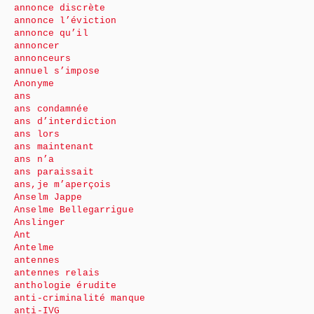
annonce discrète
annonce l’éviction
annonce qu’il
annoncer
annonceurs
annuel s’impose
Anonyme
ans
ans condamnée
ans d’interdiction
ans lors
ans maintenant
ans n’a
ans paraissait
ans,je m’aperçois
Anselm Jappe
Anselme Bellegarrigue
Anslinger
Ant
Antelme
antennes
antennes relais
anthologie érudite
anti-criminalité manque
anti-IVG