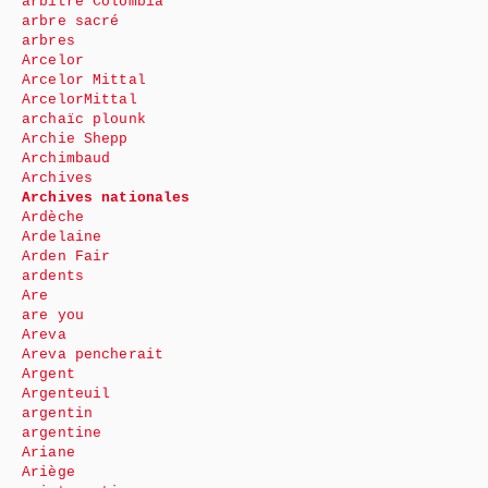
arbitre Colombia
arbre sacré
arbres
Arcelor
Arcelor Mittal
ArcelorMittal
archaïc plounk
Archie Shepp
Archimbaud
Archives
Archives nationales
Ardèche
Ardelaine
Arden Fair
ardents
Are
are you
Areva
Areva pencherait
Argent
Argenteuil
argentin
argentine
Ariane
Ariège