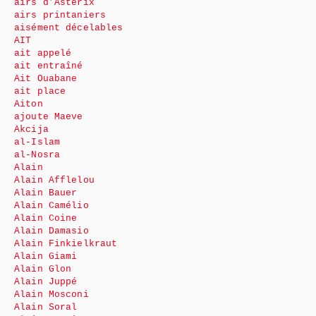
airs d’Astérix
airs printaniers
aisément décelables
AIT
ait appelé
ait entraîné
Ait Ouabane
ait place
Aiton
ajoute Maeve
Akcija
al-Islam
al-Nosra
Alain
Alain Afflelou
Alain Bauer
Alain Camélio
Alain Coine
Alain Damasio
Alain Finkielkraut
Alain Giami
Alain Glon
Alain Juppé
Alain Mosconi
Alain Soral