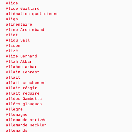
Alice
Alice Gaillard
aliénation quotidienne
align
alimentaire
Aline Archimbaud
Aliot
Aliou Sall
Alison
Alizé
Alizé Bernard
Allah Akbar
Allahou akbar
Allain Leprest
allait
allait cruchement
allait réagir
allait réduire
allées Gambetta
allées glauques
Allègre
Allemagne
allemande arrivée
allemande Heckler
allemands