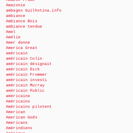
Amazonie
ambages Guilhotina.info
ambiance
Ambiance Bois
ambiance tendue
Amel
Amélie
Amer donne
America Great
américain
américain Colin
américain désignait
américain Dick
américain Frommer
américain investi
américain Murray
américain Public
américaine
Américains
Américains pilotent
American
American Gods
Americans
Amérindiens