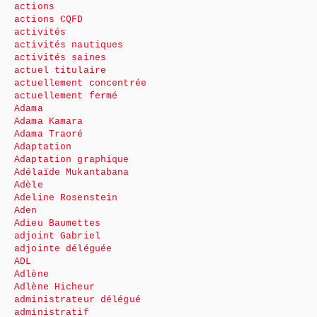
actions
actions CQFD
activités
activités nautiques
activités saines
actuel titulaire
actuellement concentrée
actuellement fermé
Adama
Adama Kamara
Adama Traoré
Adaptation
Adaptation graphique
Adélaïde Mukantabana
Adèle
Adeline Rosenstein
Aden
Adieu Baumettes
adjoint Gabriel
adjointe déléguée
ADL
Adlène
Adlène Hicheur
administrateur délégué
administratif