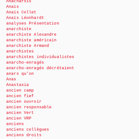
Anacharsis
Anaïs
Anaïs Collet
Anaïs Léonhardt
analyses Présentation
anarchiste
anarchiste Alexandre
anarchiste américain
anarchiste Armand
anarchistes
anarchistes individualistes
anarcho-enragés
anarcho-enragés décrétaient
anars qu’on
Anas
Anastasia
ancien camp
ancien fief
ancien ouvroir
ancien responsable
ancien Vert
ancien VRP
anciens
anciens collègues
anciens droits