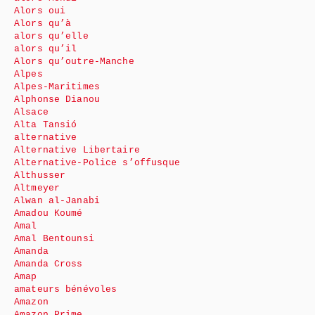
Alors oui
Alors qu’à
alors qu’elle
alors qu’il
Alors qu’outre-Manche
Alpes
Alpes-Maritimes
Alphonse Dianou
Alsace
Alta Tansió
alternative
Alternative Libertaire
Alternative-Police s’offusque
Althusser
Altmeyer
Alwan al-Janabi
Amadou Koumé
Amal
Amal Bentounsi
Amanda
Amanda Cross
Amap
amateurs bénévoles
Amazon
Amazon Prime