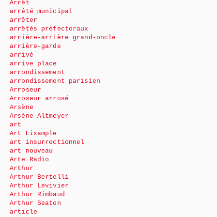
Arrêt
arrêté municipal
arrêter
arrêtés préfectoraux
arrière-arrière grand-oncle
arrière-garde
arrivé
arrive place
arrondissement
arrondissement parisien
Arroseur
Arroseur arrosé
Arsène
Arsène Altmeyer
art
Art Eixample
art insurrectionnel
art nouveau
Arte Radio
Arthur
Arthur Bertelli
Arthur Levivier
Arthur Rimbaud
Arthur Seaton
article