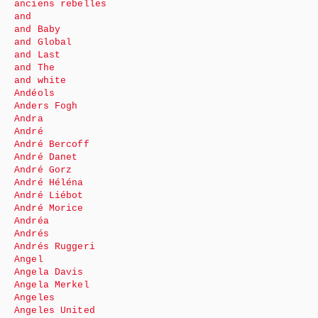
anciens rebelles
and
and Baby
and Global
and Last
and The
and white
Andéols
Anders Fogh
Andra
André
André Bercoff
André Danet
André Gorz
André Héléna
André Liébot
André Morice
Andréa
Andrés
Andrés Ruggeri
Angel
Angela Davis
Angela Merkel
Angeles
Angeles United