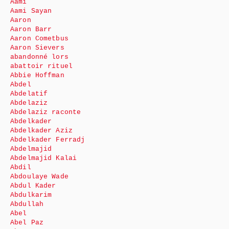
Aami
Aami Sayan
Aaron
Aaron Barr
Aaron Cometbus
Aaron Sievers
abandonné lors
abattoir rituel
Abbie Hoffman
Abdel
Abdelatif
Abdelaziz
Abdelaziz raconte
Abdelkader
Abdelkader Aziz
Abdelkader Ferradj
Abdelmajid
Abdelmajid Kalai
Abdil
Abdoulaye Wade
Abdul Kader
Abdulkarim
Abdullah
Abel
Abel Paz