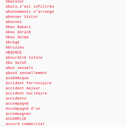
Abensour
abois,s’est infiltrée
abonnements n’arrange
abonner Victor
abonnez
Abou Bakari
Abou Ghraib
Abou Selma
Abrégé
Abruzzes
ABSENCE
absurdité totale
Abu Saleh
abus sexuels
abusé sexuellement
académique
Accident ferroviaire
accident majeur
accident nucléaire
accidents
accompagné
Accompagné d’un
accompagnés
ACCOMPLIE
accord commercial