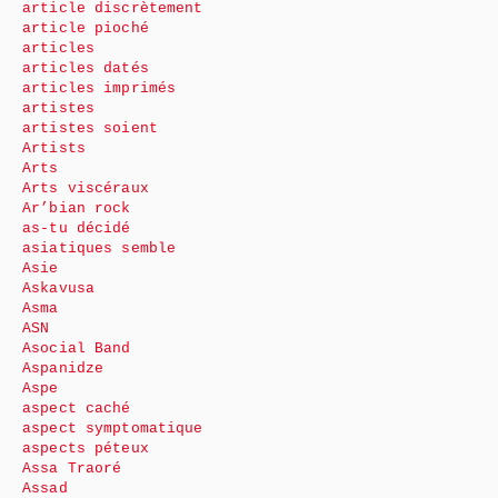
article discrètement
article pioché
articles
articles datés
articles imprimés
artistes
artistes soient
Artists
Arts
Arts viscéraux
Ar’bian rock
as-tu décidé
asiatiques semble
Asie
Askavusa
Asma
ASN
Asocial Band
Aspanidze
Aspe
aspect caché
aspect symptomatique
aspects péteux
Assa Traoré
Assad