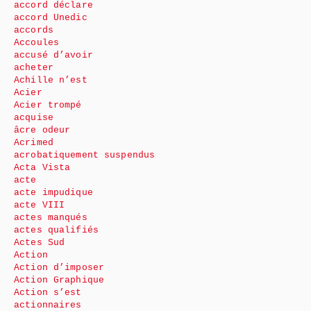
accord déclare
accord Unedic
accords
Accoules
accusé d’avoir
acheter
Achille n’est
Acier
Acier trompé
acquise
âcre odeur
Acrimed
acrobatiquement suspendus
Acta Vista
acte
acte impudique
acte VIII
actes manqués
actes qualifiés
Actes Sud
Action
Action d’imposer
Action Graphique
Action s’est
actionnaires