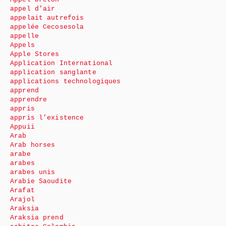
appel d’air
appelait autrefois
appelée Cecosesola
appelle
Appels
Apple Stores
Application International
application sanglante
applications technologiques
apprend
apprendre
appris
appris l’existence
Appuii
Arab
Arab horses
arabe
arabes
arabes unis
Arabie Saoudite
Arafat
Arajol
Araksia
Araksia prend