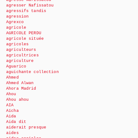
agresser Nafissatou
agressifs tandis
agression
Agrexco
agricole
AGRICOLE PERDU
agricole située
agricoles
agriculteurs
agricultrices
agriculture
Aguarico
aguichante collection
Ahmed
Ahmed Alwan
Ahora Madrid
Ahou
Ahou ahou
AIA
Aïcha
Aida
Aida dit
aiderait presque
aides