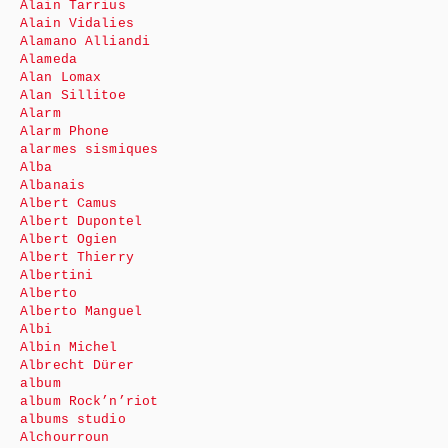
Alain Tarrius
Alain Vidalies
Alamano Alliandi
Alameda
Alan Lomax
Alan Sillitoe
Alarm
Alarm Phone
alarmes sismiques
Alba
Albanais
Albert Camus
Albert Dupontel
Albert Ogien
Albert Thierry
Albertini
Alberto
Alberto Manguel
Albi
Albin Michel
Albrecht Dürer
album
album Rock’n’riot
albums studio
Alchourroun