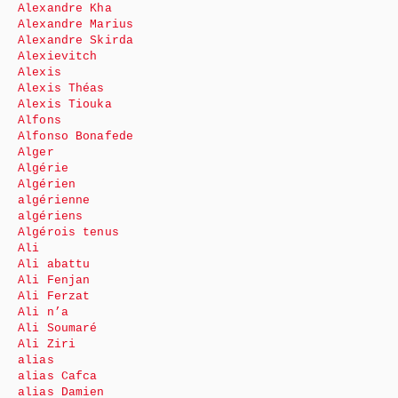
Alexandre Kha
Alexandre Marius
Alexandre Skirda
Alexievitch
Alexis
Alexis Théas
Alexis Tiouka
Alfons
Alfonso Bonafede
Alger
Algérie
Algérien
algérienne
algériens
Algérois tenus
Ali
Ali abattu
Ali Fenjan
Ali Ferzat
Ali n’a
Ali Soumaré
Ali Ziri
alias
alias Cafca
alias Damien