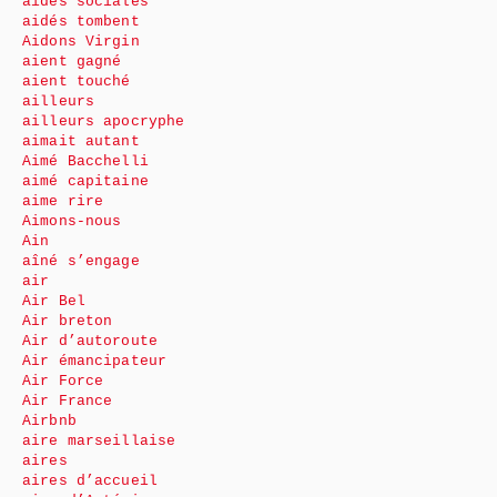
aides sociales
aidés tombent
Aidons Virgin
aient gagné
aient touché
ailleurs
ailleurs apocryphe
aimait autant
Aimé Bacchelli
aimé capitaine
aime rire
Aimons-nous
Ain
aîné s’engage
air
Air Bel
Air breton
Air d’autoroute
Air émancipateur
Air Force
Air France
Airbnb
aire marseillaise
aires
aires d’accueil