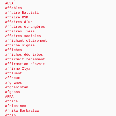
AESA
affables
affaire Battisti
affaire DSK
affaires d’un
Affaires étrangères
affaires liées
Affaires sociales
affichant clairement
Affiche signée
affiches
affiches déchirées
affirmait récemment
affirmation n’avait
affirme Ilya
affluent
Affreux
afghanes
Afghanistan
afghans
AFPA
Africa
africaines
Afrika Bambaataa
Afrin