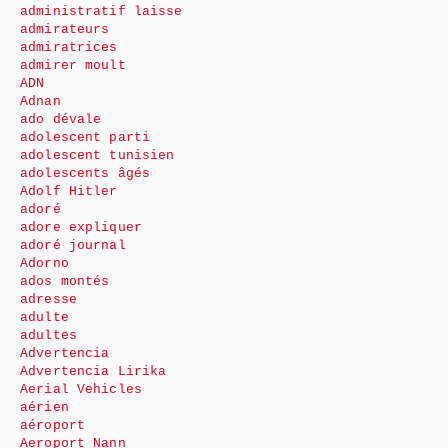
administratif laisse
admirateurs
admiratrices
admirer moult
ADN
Adnan
ado dévale
adolescent parti
adolescent tunisien
adolescents âgés
Adolf Hitler
adoré
adore expliquer
adoré journal
Adorno
ados montés
adresse
adulte
adultes
Advertencia
Advertencia Lirika
Aerial Vehicles
aérien
aéroport
Aeroport Nann