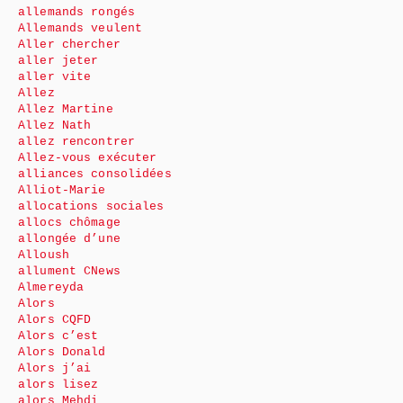
allemands rongés
Allemands veulent
Aller chercher
aller jeter
aller vite
Allez
Allez Martine
Allez Nath
allez rencontrer
Allez-vous exécuter
alliances consolidées
Alliot-Marie
allocations sociales
allocs chômage
allongée d’une
Alloush
allument CNews
Almereyda
Alors
Alors CQFD
Alors c’est
Alors Donald
Alors j’ai
alors lisez
alors Mehdi