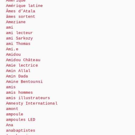
Amérique
Amérique latine
Âmes d’Atala
âmes sortent
Ameziane
ami
ami lecteur
ami Sarkozy
ami Thomas
Ami.e
Amidou
Amidou Château
Amie lectrice
Amin Allal
Amin Dada
Amine Bentounsi
amis
amis hommes
amis illustrateurs
Amnesty International
amont
ampoule
ampoules LED
Ana
anabaptistes