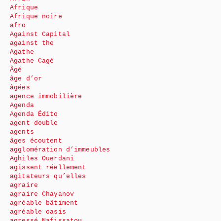
Afrique
Afrique noire
afro
Against Capital
against the
Agathe
Agathe Cagé
Âgé
âge d’or
âgées
agence immobilière
Agenda
Agenda Édito
agent double
agents
âges écoutent
agglomération d’immeubles
Aghiles Ouerdani
agissent réellement
agitateurs qu’elles
agraire
agraire Chayanov
agréable bâtiment
agréable oasis
agressé Nafissatou