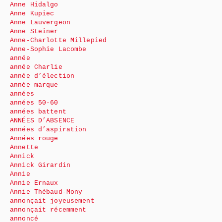
Anne Hidalgo
Anne Kupiec
Anne Lauvergeon
Anne Steiner
Anne-Charlotte Millepied
Anne-Sophie Lacombe
année
année Charlie
année d’élection
année marque
années
années 50-60
années battent
ANNÉES D’ABSENCE
années d’aspiration
Années rouge
Annette
Annick
Annick Girardin
Annie
Annie Ernaux
Annie Thébaud-Mony
annonçait joyeusement
annonçait récemment
annoncé