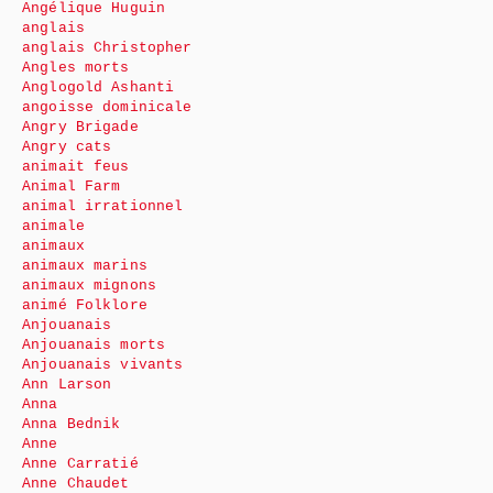
Angélique Huguin
anglais
anglais Christopher
Angles morts
Anglogold Ashanti
angoisse dominicale
Angry Brigade
Angry cats
animait feus
Animal Farm
animal irrationnel
animale
animaux
animaux marins
animaux mignons
animé Folklore
Anjouanais
Anjouanais morts
Anjouanais vivants
Ann Larson
Anna
Anna Bednik
Anne
Anne Carratié
Anne Chaudet