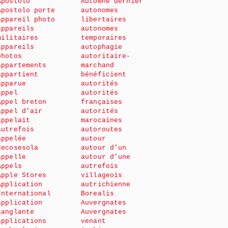
Apostolo
Automne dernier
Apostolo porte
autonomes
appareil photo
libertaires
appareils
autonomes
militaires
temporaires
appareils
autophagie
photos
autoritaire-
appartements
marchand
appartient
bénéficient
apparue
autorités
appel
autorités
Appel breton
françaises
appel d’air
autorités
appelait
marocaines
autrefois
autoroutes
appelée
autour
Cecosesola
autour d’un
appelle
autour d’une
Appels
autrefois
Apple Stores
villageois
Application
autrichienne
International
Borealis
application
Auvergnates
sanglante
Auvergnates
applications
venant