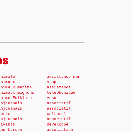
es
animale
assistance non-
animaux
stop
animaux marins
assistance
animaux mignons
téléphonique
animé Folklore
Asso
Anjouanais
associatif
Anjouanais
associatif
morts
culturel
Anjouanais
associatif
vivants
développé
Ann Larson
association