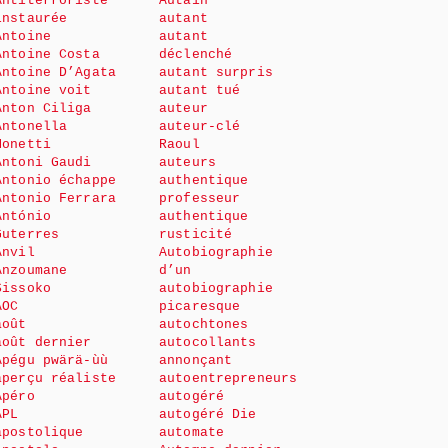
Antiterroriste
Autain
instaurée
autant
Antoine
autant
Antoine Costa
déclenché
Antoine D’Agata
autant surpris
Antoine voit
autant tué
Anton Ciliga
auteur
Antonella
auteur-clé
Monetti
Raoul
Antoni Gaudi
auteurs
Antonio échappe
authentique
Antonio Ferrara
professeur
António
authentique
Guterres
rusticité
Anvil
Autobiographie
Anzoumane
d’un
Sissoko
autobiographie
AOC
picaresque
août
autochtones
août dernier
autocollants
Apégu pwärä-ùù
annonçant
aperçu réaliste
autoentrepreneurs
Apéro
autogéré
APL
autogéré Die
apostolique
automate