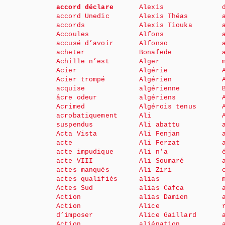
accord déclare
Alexis
accord Unedic
Alexis Théas
accords
Alexis Tiouka
Accoules
Alfons
accusé d’avoir
Alfonso
acheter
Bonafede
Achille n’est
Alger
Acier
Algérie
Acier trompé
Algérien
acquise
algérienne
âcre odeur
algériens
Acrimed
Algérois tenus
acrobatiquement
Ali
suspendus
Ali abattu
Acta Vista
Ali Fenjan
acte
Ali Ferzat
acte impudique
Ali n’a
acte VIII
Ali Soumaré
actes manqués
Ali Ziri
actes qualifiés
alias
Actes Sud
alias Cafca
Action
alias Damien
Action
Alice
d’imposer
Alice Gaillard
Action
aliénation