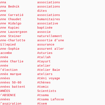
Anna
associations
Anna Bednik
associations
Anne
dites
Anne Carratié
associations
Anne Chaudet
humanitaires
Anne Hidalgo
associative
Anne Kupiec
baptisée
Anne Lauvergeon
associe
Anne Steiner
naturellement
Anne-Charlotte
assortie d’une
Millepied
assurance
Anne-Sophie
assurent aller
Lacombe
Asturies
année
Atallah
année Charlie
Atayurt
année
atelier
d’élection
Atelier Baie
année marque
ateliers
années
Aténi voyage
années 50-60
Athènes
années battent
Atomic
ANNÉES
Scientists
D’ABSENCE
Atsama
années
Atsama Lafosse
d’aspiration
Atsem