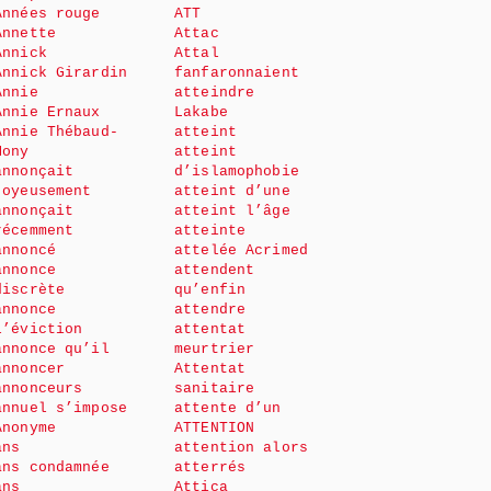
Années rouge
ATT
Annette
Attac
Annick
Attal
Annick Girardin
fanfaronnaient
Annie
atteindre
Annie Ernaux
Lakabe
Annie Thébaud-
atteint
Mony
atteint
annonçait
d’islamophobie
joyeusement
atteint d’une
annonçait
atteint l’âge
récemment
atteinte
annoncé
attelée Acrimed
annonce
attendent
discrète
qu’enfin
annonce
attendre
l’éviction
attentat
annonce qu’il
meurtrier
annoncer
Attentat
annonceurs
sanitaire
annuel s’impose
attente d’un
Anonyme
ATTENTION
ans
attention alors
ans condamnée
atterrés
ans
Attica