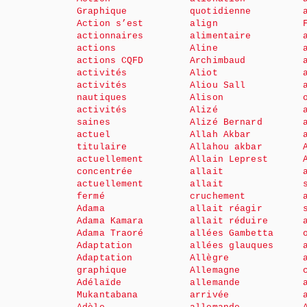
Graphique
quotidienne
Action s’est
align
actionnaires
alimentaire
actions
Aline
actions CQFD
Archimbaud
activités
Aliot
activités
Aliou Sall
nautiques
Alison
activités
Alizé
saines
Alizé Bernard
actuel
Allah Akbar
titulaire
Allahou akbar
actuellement
Allain Leprest
concentrée
allait
actuellement
allait
fermé
cruchement
Adama
allait réagir
Adama Kamara
allait réduire
Adama Traoré
allées Gambetta
Adaptation
allées glauques
Adaptation
Allègre
graphique
Allemagne
Adélaïde
allemande
Mukantabana
arrivée