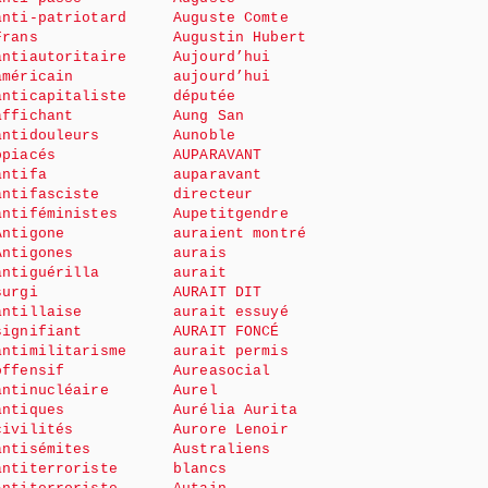
anti-patriotard
Auguste Comte
Frans
Augustin Hubert
antiautoritaire
Aujourd’hui
américain
aujourd’hui
anticapitaliste
députée
affichant
Aung San
antidouleurs
Aunoble
opiacés
AUPARAVANT
antifa
auparavant
antifasciste
directeur
antiféministes
Aupetitgendre
Antigone
auraient montré
Antigones
aurais
antiguérilla
aurait
surgi
AURAIT DIT
antillaise
aurait essuyé
signifiant
AURAIT FONCÉ
antimilitarisme
aurait permis
offensif
Aureasocial
antinucléaire
Aurel
antiques
Aurélia Aurita
civilités
Aurore Lenoir
antisémites
Australiens
antiterroriste
blancs