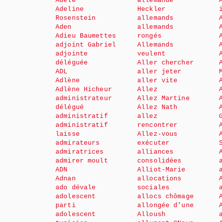
Adèle
allemande
Adeline
Heckler
Rosenstein
allemands
Aden
allemands
Adieu Baumettes
rongés
adjoint Gabriel
Allemands
adjointe
veulent
déléguée
Aller chercher
ADL
aller jeter
Adlène
aller vite
Adlène Hicheur
Allez
administrateur
Allez Martine
délégué
Allez Nath
administratif
allez
administratif
rencontrer
laisse
Allez-vous
admirateurs
exécuter
admiratrices
alliances
admirer moult
consolidées
ADN
Alliot-Marie
Adnan
allocations
ado dévale
sociales
adolescent
allocs chômage
parti
allongée d’une
adolescent
Alloush