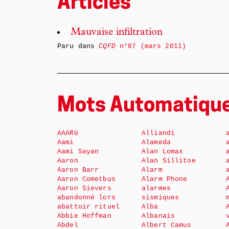
Articles
Mauvaise infiltration
Paru dans
CQFD
n°87 (mars 2011)
Mots Automatiqu
AAARG
Alliandi
Aami
Alameda
Aami Sayan
Alan Lomax
Aaron
Alan Sillitoe
Aaron Barr
Alarm
Aaron Cometbus
Alarm Phone
Aaron Sievers
alarmes
abandonné lors
sismiques
abattoir rituel
Alba
Abbie Hoffman
Albanais
Abdel
Albert Camus