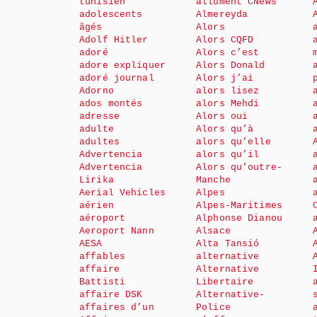
tunisien
allument CNews
adolescents
Almereyda
âgés
Alors
Adolf Hitler
Alors CQFD
adoré
Alors c’est
adore expliquer
Alors Donald
adoré journal
Alors j’ai
Adorno
alors lisez
ados montés
alors Mehdi
adresse
Alors oui
adulte
Alors qu’à
adultes
alors qu’elle
Advertencia
alors qu’il
Advertencia
Alors qu’outre-
Lirika
Manche
Aerial Vehicles
Alpes
aérien
Alpes-Maritimes
aéroport
Alphonse Dianou
Aeroport Nann
Alsace
AESA
Alta Tansió
affables
alternative
affaire
Alternative
Battisti
Libertaire
affaire DSK
Alternative-
affaires d’un
Police