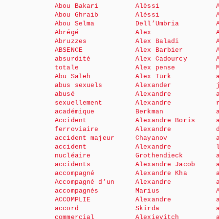
Abou Bakari
Alèssi
Abou Ghraib
Alèssi
Abou Selma
Dell’Umbria
Abrégé
Alex
Abruzzes
Alex Baladi
ABSENCE
Alex Barbier
absurdité
Alex Cadourcy
totale
Alex pense
Abu Saleh
Alex Türk
abus sexuels
Alexander
abusé
Alexandre
sexuellement
Alexandre
académique
Berkman
Accident
Alexandre Boris
ferroviaire
Alexandre
accident majeur
Chayanov
accident
Alexandre
nucléaire
Grothendieck
accidents
Alexandre Jacob
accompagné
Alexandre Kha
Accompagné d’un
Alexandre
accompagnés
Marius
ACCOMPLIE
Alexandre
accord
Skirda
commercial
Alexievitch