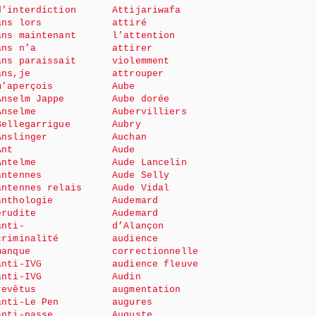
d’interdiction
Attijariwafa
ans lors
attiré
ans maintenant
l’attention
ans n’a
attirer
ans paraissait
violemment
ans,je
attrouper
m’aperçois
Aube
Anselm Jappe
Aube dorée
Anselme
Aubervilliers
Bellegarrigue
Aubry
Anslinger
Auchan
Ant
Aude
Antelme
Aude Lancelin
antennes
Aude Selly
antennes relais
Aude Vidal
anthologie
Audemard
érudite
Audemard
anti-
d’Alançon
criminalité
audience
manque
correctionnelle
anti-IVG
audience fleuve
anti-IVG
Audin
revêtus
augmentation
anti-Le Pen
augures
anti-passe
Auguste