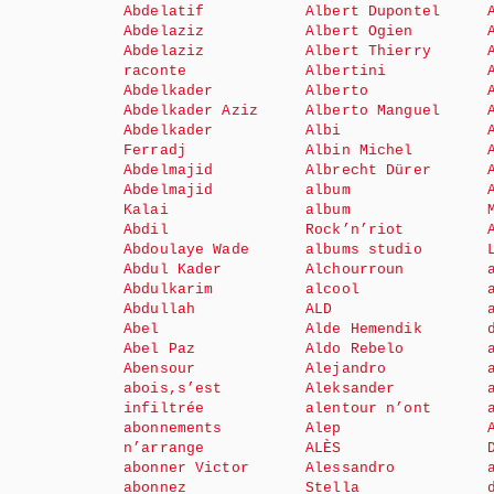
Abdelatif
Albert Dupontel
Abdelaziz
Albert Ogien
Abdelaziz
Albert Thierry
raconte
Albertini
Abdelkader
Alberto
Abdelkader Aziz
Alberto Manguel
Abdelkader
Albi
Ferradj
Albin Michel
Abdelmajid
Albrecht Dürer
Abdelmajid
album
Kalai
album
Abdil
Rock’n’riot
Abdoulaye Wade
albums studio
Abdul Kader
Alchourroun
Abdulkarim
alcool
Abdullah
ALD
Abel
Alde Hemendik
Abel Paz
Aldo Rebelo
Abensour
Alejandro
abois,s’est
Aleksander
infiltrée
alentour n’ont
abonnements
Alep
n’arrange
ALÈS
abonner Victor
Alessandro
abonnez
Stella