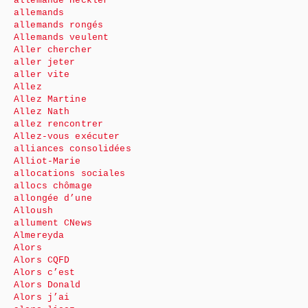
allemande Heckler
allemands
allemands rongés
Allemands veulent
Aller chercher
aller jeter
aller vite
Allez
Allez Martine
Allez Nath
allez rencontrer
Allez-vous exécuter
alliances consolidées
Alliot-Marie
allocations sociales
allocs chômage
allongée d’une
Alloush
allument CNews
Almereyda
Alors
Alors CQFD
Alors c’est
Alors Donald
Alors j’ai