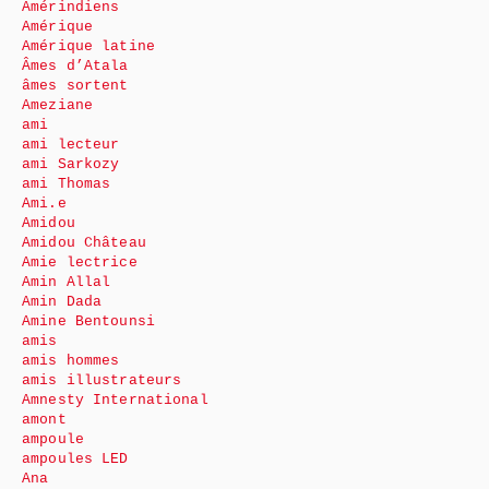
Amérindiens
Amérique
Amérique latine
Âmes d’Atala
âmes sortent
Ameziane
ami
ami lecteur
ami Sarkozy
ami Thomas
Ami.e
Amidou
Amidou Château
Amie lectrice
Amin Allal
Amin Dada
Amine Bentounsi
amis
amis hommes
amis illustrateurs
Amnesty International
amont
ampoule
ampoules LED
Ana