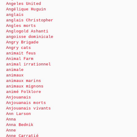
Angeles United
Angélique Huguin
anglais
anglais Christopher
Angles morts
Anglogold Ashanti
angoisse dominicale
Angry Brigade
Angry cats
animait feus
Animal Farm
animal irrationnel
animale
animaux
animaux marins
animaux mignons
animé Folklore
Anjouanais
Anjouanais morts
Anjouanais vivants
Ann Larson
Anna
Anna Bednik
Anne
Anne Carratié