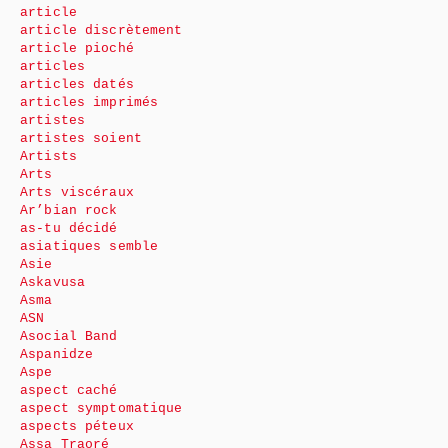
article
article discrètement
article pioché
articles
articles datés
articles imprimés
artistes
artistes soient
Artists
Arts
Arts viscéraux
Ar’bian rock
as-tu décidé
asiatiques semble
Asie
Askavusa
Asma
ASN
Asocial Band
Aspanidze
Aspe
aspect caché
aspect symptomatique
aspects péteux
Assa Traoré