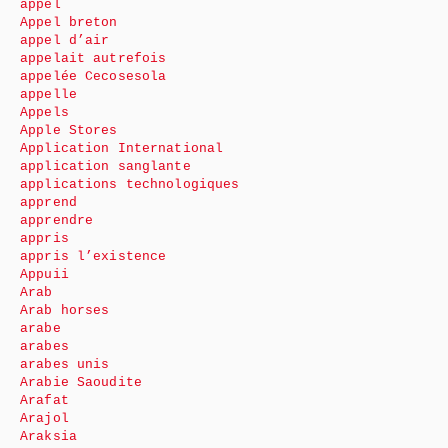
appel
Appel breton
appel d’air
appelait autrefois
appelée Cecosesola
appelle
Appels
Apple Stores
Application International
application sanglante
applications technologiques
apprend
apprendre
appris
appris l’existence
Appuii
Arab
Arab horses
arabe
arabes
arabes unis
Arabie Saoudite
Arafat
Arajol
Araksia