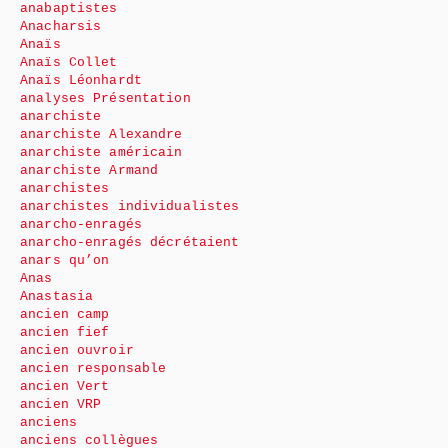
anabaptistes
Anacharsis
Anaïs
Anaïs Collet
Anaïs Léonhardt
analyses Présentation
anarchiste
anarchiste Alexandre
anarchiste américain
anarchiste Armand
anarchistes
anarchistes individualistes
anarcho-enragés
anarcho-enragés décrétaient
anars qu’on
Anas
Anastasia
ancien camp
ancien fief
ancien ouvroir
ancien responsable
ancien Vert
ancien VRP
anciens
anciens collègues