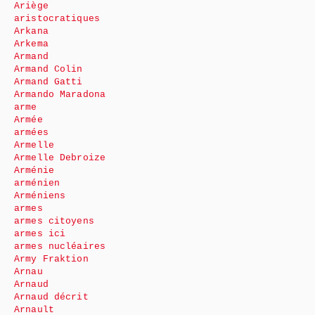
Ariège
aristocratiques
Arkana
Arkema
Armand
Armand Colin
Armand Gatti
Armando Maradona
arme
Armée
armées
Armelle
Armelle Debroize
Arménie
arménien
Arméniens
armes
armes citoyens
armes ici
armes nucléaires
Army Fraktion
Arnau
Arnaud
Arnaud décrit
Arnault