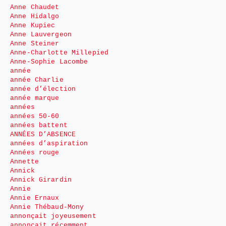
Anne Chaudet
Anne Hidalgo
Anne Kupiec
Anne Lauvergeon
Anne Steiner
Anne-Charlotte Millepied
Anne-Sophie Lacombe
année
année Charlie
année d’élection
année marque
années
années 50-60
années battent
ANNÉES D’ABSENCE
années d’aspiration
Années rouge
Annette
Annick
Annick Girardin
Annie
Annie Ernaux
Annie Thébaud-Mony
annonçait joyeusement
annonçait récemment