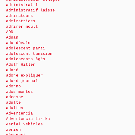
administratif
administratif laisse
admirateurs
admiratrices
admirer moult
ADN
Adnan
ado dévale
adolescent parti
adolescent tunisien
adolescents âgés
Adolf Hitler
adoré
adore expliquer
adoré journal
Adorno
ados montés
adresse
adulte
adultes
Advertencia
Advertencia Lirika
Aerial Vehicles
aérien