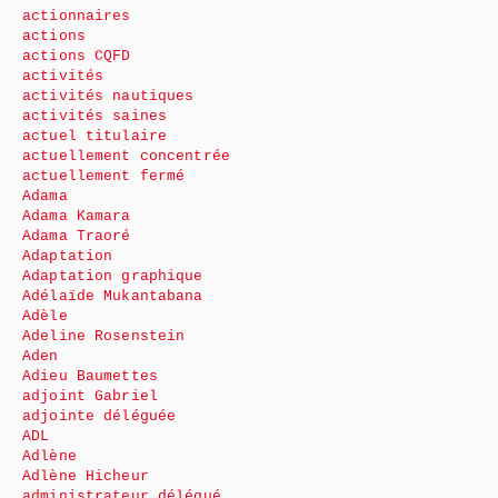
actionnaires
actions
actions CQFD
activités
activités nautiques
activités saines
actuel titulaire
actuellement concentrée
actuellement fermé
Adama
Adama Kamara
Adama Traoré
Adaptation
Adaptation graphique
Adélaïde Mukantabana
Adèle
Adeline Rosenstein
Aden
Adieu Baumettes
adjoint Gabriel
adjointe déléguée
ADL
Adlène
Adlène Hicheur
administrateur délégué