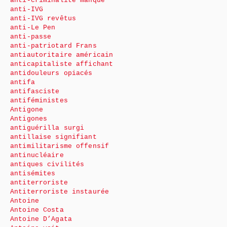
anti-criminalité manque
anti-IVG
anti-IVG revêtus
anti-Le Pen
anti-passe
anti-patriotard Frans
antiautoritaire américain
anticapitaliste affichant
antidouleurs opiacés
antifa
antifasciste
antiféministes
Antigone
Antigones
antiguérilla surgi
antillaise signifiant
antimilitarisme offensif
antinucléaire
antiques civilités
antisémites
antiterroriste
Antiterroriste instaurée
Antoine
Antoine Costa
Antoine D’Agata