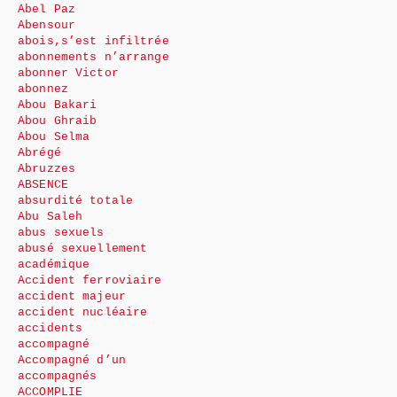
Abel Paz
Abensour
abois,s’est infiltrée
abonnements n’arrange
abonner Victor
abonnez
Abou Bakari
Abou Ghraib
Abou Selma
Abrégé
Abruzzes
ABSENCE
absurdité totale
Abu Saleh
abus sexuels
abusé sexuellement
académique
Accident ferroviaire
accident majeur
accident nucléaire
accidents
accompagné
Accompagné d’un
accompagnés
ACCOMPLIE