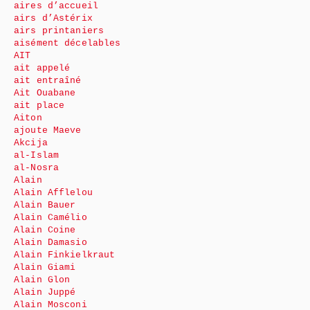
aires d’accueil
airs d’Astérix
airs printaniers
aisément décelables
AIT
ait appelé
ait entraîné
Ait Ouabane
ait place
Aiton
ajoute Maeve
Akcija
al-Islam
al-Nosra
Alain
Alain Afflelou
Alain Bauer
Alain Camélio
Alain Coine
Alain Damasio
Alain Finkielkraut
Alain Giami
Alain Glon
Alain Juppé
Alain Mosconi