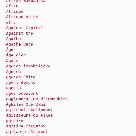
Afrika Bambaataa
Afrin
Afrique
Afrique noire
afro
Against Capital
against the
Agathe
Agathe Cagé
Âgé
âge d’or
âgées
agence immobilière
Agenda
Agenda Édito
agent double
agents
âges écoutent
agglomération d’immeubles
Aghiles Ouerdani
agissent réellement
agitateurs qu’elles
agraire
agraire Chayanov
agréable bâtiment