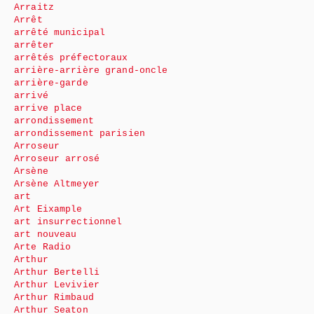
Arraitz
Arrêt
arrêté municipal
arrêter
arrêtés préfectoraux
arrière-arrière grand-oncle
arrière-garde
arrivé
arrive place
arrondissement
arrondissement parisien
Arroseur
Arroseur arrosé
Arsène
Arsène Altmeyer
art
Art Eixample
art insurrectionnel
art nouveau
Arte Radio
Arthur
Arthur Bertelli
Arthur Levivier
Arthur Rimbaud
Arthur Seaton