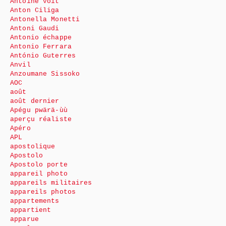
Antoine voit
Anton Ciliga
Antonella Monetti
Antoni Gaudi
Antonio échappe
Antonio Ferrara
António Guterres
Anvil
Anzoumane Sissoko
AOC
août
août dernier
Apégu pwärä-ùù
aperçu réaliste
Apéro
APL
apostolique
Apostolo
Apostolo porte
appareil photo
appareils militaires
appareils photos
appartements
appartient
apparue