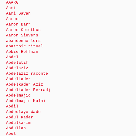
AAARG
Aami
Aami Sayan
Aaron
Aaron Barr
Aaron Cometbus
Aaron Sievers
abandonné lors
abattoir rituel
Abbie Hoffman
Abdel
Abdelatif
Abdelaziz
Abdelaziz raconte
Abdelkader
Abdelkader Aziz
Abdelkader Ferradj
Abdelmajid
Abdelmajid Kalai
Abdil
Abdoulaye Wade
Abdul Kader
Abdulkarim
Abdullah
Abel