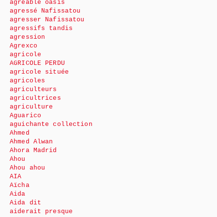
agréable oasis
agressé Nafissatou
agresser Nafissatou
agressifs tandis
agression
Agrexco
agricole
AGRICOLE PERDU
agricole située
agricoles
agriculteurs
agricultrices
agriculture
Aguarico
aguichante collection
Ahmed
Ahmed Alwan
Ahora Madrid
Ahou
Ahou ahou
AIA
Aïcha
Aida
Aida dit
aiderait presque