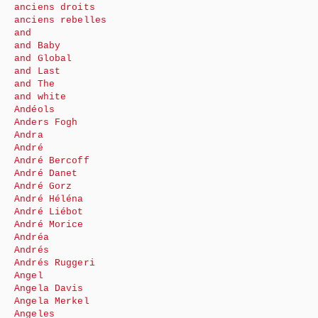
anciens droits
anciens rebelles
and
and Baby
and Global
and Last
and The
and white
Andéols
Anders Fogh
Andra
André
André Bercoff
André Danet
André Gorz
André Héléna
André Liébot
André Morice
Andréa
Andrés
Andrés Ruggeri
Angel
Angela Davis
Angela Merkel
Angeles