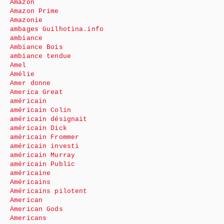
Amazon
Amazon Prime
Amazonie
ambages Guilhotina.info
ambiance
Ambiance Bois
ambiance tendue
Amel
Amélie
Amer donne
America Great
américain
américain Colin
américain désignait
américain Dick
américain Frommer
américain investi
américain Murray
américain Public
américaine
Américains
Américains pilotent
American
American Gods
Americans