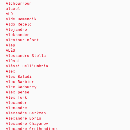
Alchourroun
alcool
ALD
Alde Hemendik
Aldo Rebelo
Alejandro
Aleksander
alentour n’ont
Alep
ALÈS
Alessandro Stella
Alèssi
Alèssi Dell’Umbria
Alex
Alex Baladi
Alex Barbier
Alex Cadourcy
Alex pense
Alex Türk
Alexander
Alexandre
Alexandre Berkman
Alexandre Boris
Alexandre Chayanov
Alexandre Grothendieck