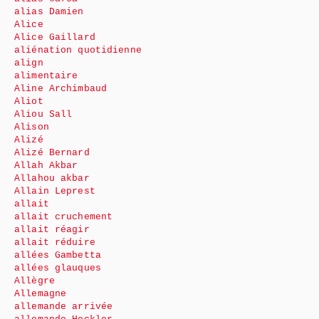
alias Damien
Alice
Alice Gaillard
aliénation quotidienne
align
alimentaire
Aline Archimbaud
Aliot
Aliou Sall
Alison
Alizé
Alizé Bernard
Allah Akbar
Allahou akbar
Allain Leprest
allait
allait cruchement
allait réagir
allait réduire
allées Gambetta
allées glauques
Allègre
Allemagne
allemande arrivée