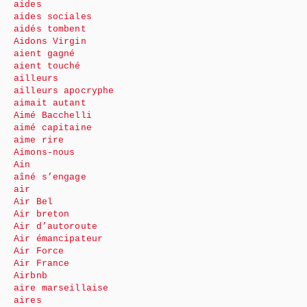
aides
aides sociales
aidés tombent
Aidons Virgin
aient gagné
aient touché
ailleurs
ailleurs apocryphe
aimait autant
Aimé Bacchelli
aimé capitaine
aime rire
Aimons-nous
Ain
aîné s’engage
air
Air Bel
Air breton
Air d’autoroute
Air émancipateur
Air Force
Air France
Airbnb
aire marseillaise
aires