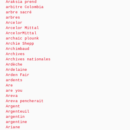
Araksia prend
arbitre Colombia
arbre sacré
arbres
Arcelor
Arcelor Mittal
ArcelorMittal
archaïc plounk
Archie Shepp
Archimbaud
Archives
Archives nationales
Ardèche
Ardelaine
Arden Fair
ardents
Are
are you
Areva
Areva pencherait
Argent
Argenteuil
argentin
argentine
Ariane