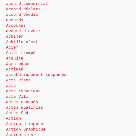
accord commercial
accord déclare
accord Unedic
accords
Accoules
accusé d’avoir
acheter
Achille n’est
Acier
Acier trompé
acquise
âcre odeur
Acrimed
acrobatiquement suspendus
Acta Vista
acte
acte impudique
acte VIII
actes manqués
actes qualifiés
Actes Sud
Action
Action d’imposer
Action Graphique
Action s’est