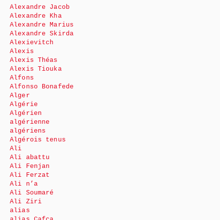
Alexandre Jacob
Alexandre Kha
Alexandre Marius
Alexandre Skirda
Alexievitch
Alexis
Alexis Théas
Alexis Tiouka
Alfons
Alfonso Bonafede
Alger
Algérie
Algérien
algérienne
algériens
Algérois tenus
Ali
Ali abattu
Ali Fenjan
Ali Ferzat
Ali n’a
Ali Soumaré
Ali Ziri
alias
alias Cafca