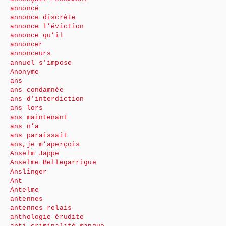
annoncé
annonce discrète
annonce l’éviction
annonce qu’il
annoncer
annonceurs
annuel s’impose
Anonyme
ans
ans condamnée
ans d’interdiction
ans lors
ans maintenant
ans n’a
ans paraissait
ans,je m’aperçois
Anselm Jappe
Anselme Bellegarrigue
Anslinger
Ant
Antelme
antennes
antennes relais
anthologie érudite