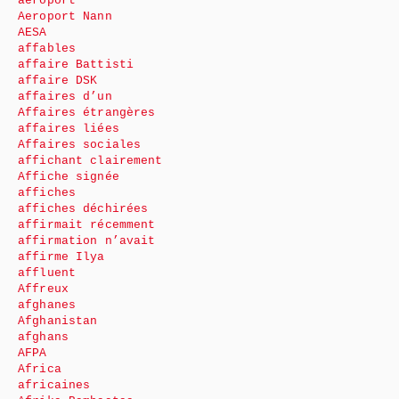
aéroport
Aeroport Nann
AESA
affables
affaire Battisti
affaire DSK
affaires d’un
Affaires étrangères
affaires liées
Affaires sociales
affichant clairement
Affiche signée
affiches
affiches déchirées
affirmait récemment
affirmation n’avait
affirme Ilya
affluent
Affreux
afghanes
Afghanistan
afghans
AFPA
Africa
africaines