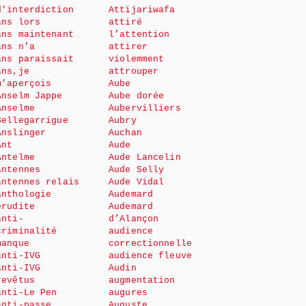
d’interdiction
Attijariwafa
ans lors
attiré
ans maintenant
l’attention
ans n’a
attirer
ans paraissait
violemment
ans,je
attrouper
m’aperçois
Aube
Anselm Jappe
Aube dorée
Anselme
Aubervilliers
Bellegarrigue
Aubry
Anslinger
Auchan
Ant
Aude
Antelme
Aude Lancelin
antennes
Aude Selly
antennes relais
Aude Vidal
anthologie
Audemard
érudite
Audemard
anti-
d’Alançon
criminalité
audience
manque
correctionnelle
anti-IVG
audience fleuve
anti-IVG
Audin
revêtus
augmentation
anti-Le Pen
augures
anti-passe
Auguste