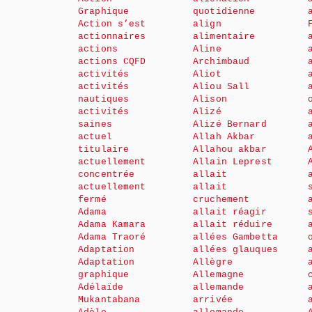
Graphique
quotidienne
Action s’est
align
actionnaires
alimentaire
actions
Aline
actions CQFD
Archimbaud
activités
Aliot
activités
Aliou Sall
nautiques
Alison
activités
Alizé
saines
Alizé Bernard
actuel
Allah Akbar
titulaire
Allahou akbar
actuellement
Allain Leprest
concentrée
allait
actuellement
allait
fermé
cruchement
Adama
allait réagir
Adama Kamara
allait réduire
Adama Traoré
allées Gambetta
Adaptation
allées glauques
Adaptation
Allègre
graphique
Allemagne
Adélaïde
allemande
Mukantabana
arrivée