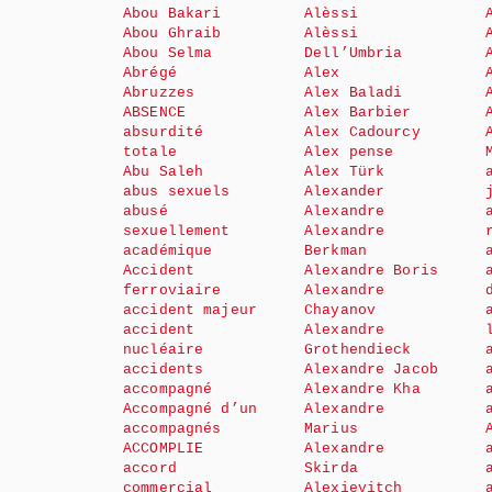
Abou Bakari
Alèssi
Abou Ghraib
Alèssi
Abou Selma
Dell’Umbria
Abrégé
Alex
Abruzzes
Alex Baladi
ABSENCE
Alex Barbier
absurdité
Alex Cadourcy
totale
Alex pense
Abu Saleh
Alex Türk
abus sexuels
Alexander
abusé
Alexandre
sexuellement
Alexandre
académique
Berkman
Accident
Alexandre Boris
ferroviaire
Alexandre
accident majeur
Chayanov
accident
Alexandre
nucléaire
Grothendieck
accidents
Alexandre Jacob
accompagné
Alexandre Kha
Accompagné d’un
Alexandre
accompagnés
Marius
ACCOMPLIE
Alexandre
accord
Skirda
commercial
Alexievitch