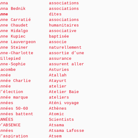
Anna
associations
Anna Bednik
associations
Anne
dites
Anne Carratié
associations
Anne Chaudet
humanitaires
Anne Hidalgo
associative
Anne Kupiec
baptisée
Anne Lauvergeon
associe
Anne Steiner
naturellement
Anne-Charlotte
assortie d’une
Millepied
assurance
Anne-Sophie
assurent aller
Lacombe
Asturies
année
Atallah
année Charlie
Atayurt
année
atelier
d’élection
Atelier Baie
année marque
ateliers
années
Aténi voyage
années 50-60
Athènes
années battent
Atomic
ANNÉES
Scientists
D’ABSENCE
Atsama
années
Atsama Lafosse
d’aspiration
Atsem