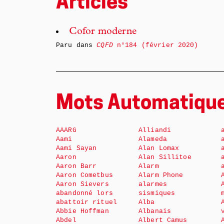
Articles
Cofor moderne
Paru dans
CQFD
n°184 (février 2020)
Mots Automatiqu
AAARG
Alliandi
Aami
Alameda
Aami Sayan
Alan Lomax
Aaron
Alan Sillitoe
Aaron Barr
Alarm
Aaron Cometbus
Alarm Phone
Aaron Sievers
alarmes
abandonné lors
sismiques
abattoir rituel
Alba
Abbie Hoffman
Albanais
Abdel
Albert Camus