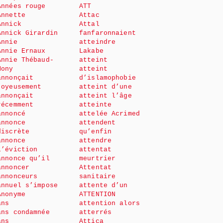
Années rouge
ATT
Annette
Attac
Annick
Attal
Annick Girardin
fanfaronnaient
Annie
atteindre
Annie Ernaux
Lakabe
Annie Thébaud-
atteint
Mony
atteint
annonçait
d’islamophobie
joyeusement
atteint d’une
annonçait
atteint l’âge
récemment
atteinte
annoncé
attelée Acrimed
annonce
attendent
discrète
qu’enfin
annonce
attendre
l’éviction
attentat
annonce qu’il
meurtrier
annoncer
Attentat
annonceurs
sanitaire
annuel s’impose
attente d’un
Anonyme
ATTENTION
ans
attention alors
ans condamnée
atterrés
ans
Attica