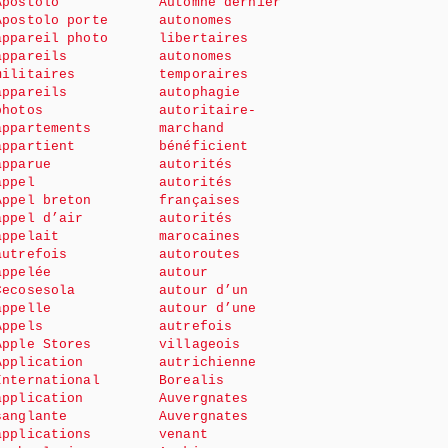
Apostolo
Automne dernier
Apostolo porte
autonomes
appareil photo
libertaires
appareils
autonomes
militaires
temporaires
appareils
autophagie
photos
autoritaire-
appartements
marchand
appartient
bénéficient
apparue
autorités
appel
autorités
Appel breton
françaises
appel d’air
autorités
appelait
marocaines
autrefois
autoroutes
appelée
autour
Cecosesola
autour d’un
appelle
autour d’une
Appels
autrefois
Apple Stores
villageois
Application
autrichienne
International
Borealis
application
Auvergnates
sanglante
Auvergnates
applications
venant