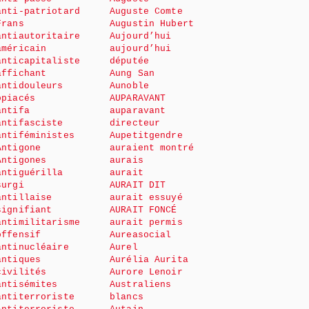
anti-patriotard
Auguste Comte
Frans
Augustin Hubert
antiautoritaire
Aujourd’hui
américain
aujourd’hui
anticapitaliste
députée
affichant
Aung San
antidouleurs
Aunoble
opiacés
AUPARAVANT
antifa
auparavant
antifasciste
directeur
antiféministes
Aupetitgendre
Antigone
auraient montré
Antigones
aurais
antiguérilla
aurait
surgi
AURAIT DIT
antillaise
aurait essuyé
signifiant
AURAIT FONCÉ
antimilitarisme
aurait permis
offensif
Aureasocial
antinucléaire
Aurel
antiques
Aurélia Aurita
civilités
Aurore Lenoir
antisémites
Australiens
antiterroriste
blancs