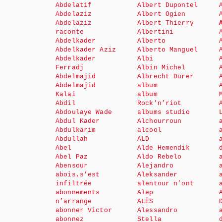
Abdelatif
Albert Dupontel
Abdelaziz
Albert Ogien
Abdelaziz
Albert Thierry
raconte
Albertini
Abdelkader
Alberto
Abdelkader Aziz
Alberto Manguel
Abdelkader
Albi
Ferradj
Albin Michel
Abdelmajid
Albrecht Dürer
Abdelmajid
album
Kalai
album
Abdil
Rock’n’riot
Abdoulaye Wade
albums studio
Abdul Kader
Alchourroun
Abdulkarim
alcool
Abdullah
ALD
Abel
Alde Hemendik
Abel Paz
Aldo Rebelo
Abensour
Alejandro
abois,s’est
Aleksander
infiltrée
alentour n’ont
abonnements
Alep
n’arrange
ALÈS
abonner Victor
Alessandro
abonnez
Stella