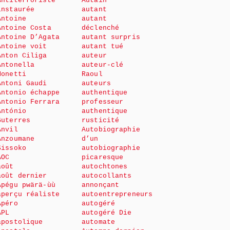
Antiterroriste
Autain
instaurée
autant
Antoine
autant
Antoine Costa
déclenché
Antoine D’Agata
autant surpris
Antoine voit
autant tué
Anton Ciliga
auteur
Antonella
auteur-clé
Monetti
Raoul
Antoni Gaudi
auteurs
Antonio échappe
authentique
Antonio Ferrara
professeur
António
authentique
Guterres
rusticité
Anvil
Autobiographie
Anzoumane
d’un
Sissoko
autobiographie
AOC
picaresque
août
autochtones
août dernier
autocollants
Apégu pwärä-ùù
annonçant
aperçu réaliste
autoentrepreneurs
Apéro
autogéré
APL
autogéré Die
apostolique
automate