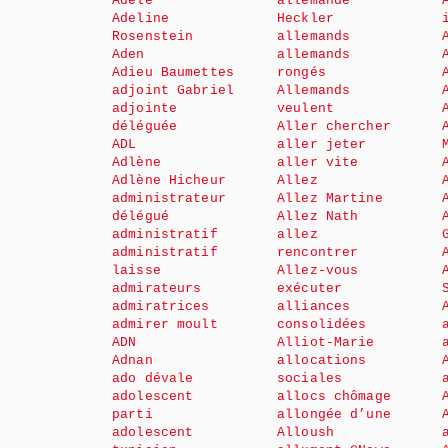
Adèle
allemande
Adeline
Heckler
Rosenstein
allemands
Aden
allemands
Adieu Baumettes
rongés
adjoint Gabriel
Allemands
adjointe
veulent
déléguée
Aller chercher
ADL
aller jeter
Adlène
aller vite
Adlène Hicheur
Allez
administrateur
Allez Martine
délégué
Allez Nath
administratif
allez
administratif
rencontrer
laisse
Allez-vous
admirateurs
exécuter
admiratrices
alliances
admirer moult
consolidées
ADN
Alliot-Marie
Adnan
allocations
ado dévale
sociales
adolescent
allocs chômage
parti
allongée d’une
adolescent
Alloush