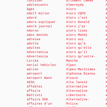
tunisien
allument CNews
adolescents
Almereyda
âgés
Alors
Adolf Hitler
Alors CQFD
adoré
Alors c’est
adore expliquer
Alors Donald
adoré journal
Alors j’ai
Adorno
alors lisez
ados montés
alors Mehdi
adresse
Alors oui
adulte
Alors qu’à
adultes
alors qu’elle
Advertencia
alors qu’il
Advertencia
Alors qu’outre-
Lirika
Manche
Aerial Vehicles
Alpes
aérien
Alpes-Maritimes
aéroport
Alphonse Dianou
Aeroport Nann
Alsace
AESA
Alta Tansió
affables
alternative
affaire
Alternative
Battisti
Libertaire
affaire DSK
Alternative-
affaires d’un
Police