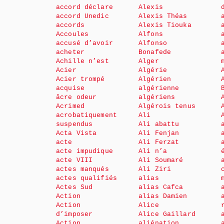
accord déclare
Alexis
accord Unedic
Alexis Théas
accords
Alexis Tiouka
Accoules
Alfons
accusé d’avoir
Alfonso
acheter
Bonafede
Achille n’est
Alger
Acier
Algérie
Acier trompé
Algérien
acquise
algérienne
âcre odeur
algériens
Acrimed
Algérois tenus
acrobatiquement
Ali
suspendus
Ali abattu
Acta Vista
Ali Fenjan
acte
Ali Ferzat
acte impudique
Ali n’a
acte VIII
Ali Soumaré
actes manqués
Ali Ziri
actes qualifiés
alias
Actes Sud
alias Cafca
Action
alias Damien
Action
Alice
d’imposer
Alice Gaillard
Action
aliénation