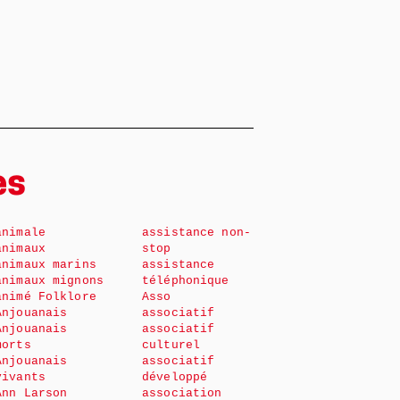
es
animale
assistance non-
animaux
stop
animaux marins
assistance
animaux mignons
téléphonique
animé Folklore
Asso
Anjouanais
associatif
Anjouanais
associatif
morts
culturel
Anjouanais
associatif
vivants
développé
Ann Larson
association