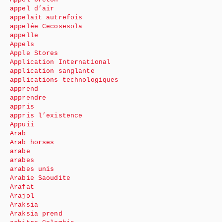
appel d’air
appelait autrefois
appelée Cecosesola
appelle
Appels
Apple Stores
Application International
application sanglante
applications technologiques
apprend
apprendre
appris
appris l’existence
Appuii
Arab
Arab horses
arabe
arabes
arabes unis
Arabie Saoudite
Arafat
Arajol
Araksia
Araksia prend