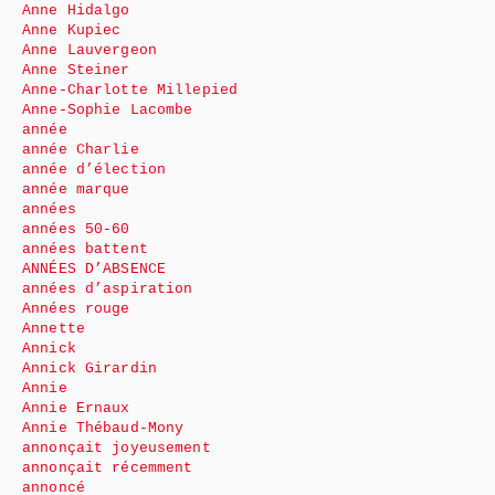
Anne Hidalgo
Anne Kupiec
Anne Lauvergeon
Anne Steiner
Anne-Charlotte Millepied
Anne-Sophie Lacombe
année
année Charlie
année d’élection
année marque
années
années 50-60
années battent
ANNÉES D’ABSENCE
années d’aspiration
Années rouge
Annette
Annick
Annick Girardin
Annie
Annie Ernaux
Annie Thébaud-Mony
annonçait joyeusement
annonçait récemment
annoncé