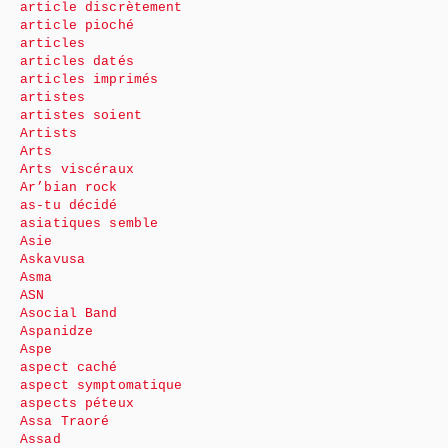
article discrètement
article pioché
articles
articles datés
articles imprimés
artistes
artistes soient
Artists
Arts
Arts viscéraux
Ar’bian rock
as-tu décidé
asiatiques semble
Asie
Askavusa
Asma
ASN
Asocial Band
Aspanidze
Aspe
aspect caché
aspect symptomatique
aspects péteux
Assa Traoré
Assad