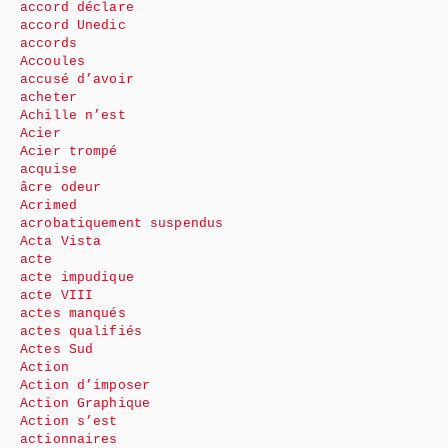
accord déclare
accord Unedic
accords
Accoules
accusé d’avoir
acheter
Achille n’est
Acier
Acier trompé
acquise
âcre odeur
Acrimed
acrobatiquement suspendus
Acta Vista
acte
acte impudique
acte VIII
actes manqués
actes qualifiés
Actes Sud
Action
Action d’imposer
Action Graphique
Action s’est
actionnaires