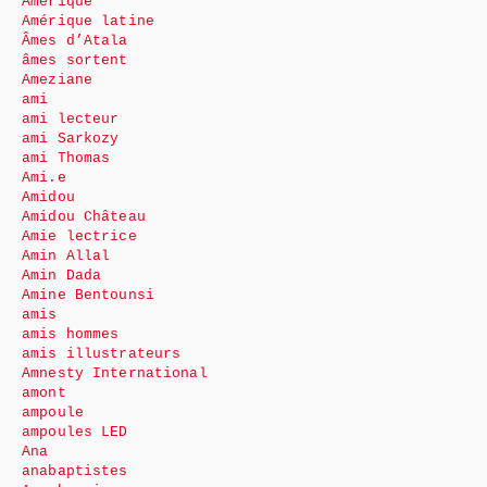
Amérique
Amérique latine
Âmes d’Atala
âmes sortent
Ameziane
ami
ami lecteur
ami Sarkozy
ami Thomas
Ami.e
Amidou
Amidou Château
Amie lectrice
Amin Allal
Amin Dada
Amine Bentounsi
amis
amis hommes
amis illustrateurs
Amnesty International
amont
ampoule
ampoules LED
Ana
anabaptistes