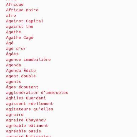
Afrique
Afrique noire
afro
Against Capital
against the
Agathe
Agathe Cagé
Âgé
âge d’or
âgées
agence immobilière
Agenda
Agenda Édito
agent double
agents
âges écoutent
agglomération d’immeubles
Aghiles Ouerdani
agissent réellement
agitateurs qu’elles
agraire
agraire Chayanov
agréable bâtiment
agréable oasis
agressé Nafissatou