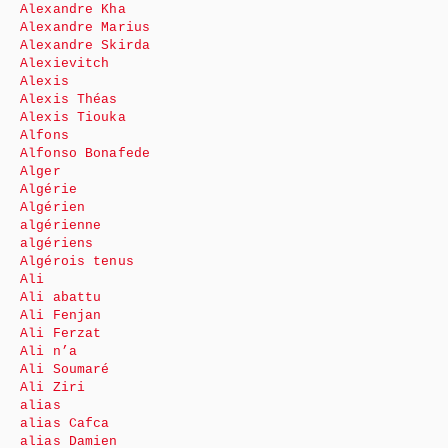
Alexandre Kha
Alexandre Marius
Alexandre Skirda
Alexievitch
Alexis
Alexis Théas
Alexis Tiouka
Alfons
Alfonso Bonafede
Alger
Algérie
Algérien
algérienne
algériens
Algérois tenus
Ali
Ali abattu
Ali Fenjan
Ali Ferzat
Ali n’a
Ali Soumaré
Ali Ziri
alias
alias Cafca
alias Damien