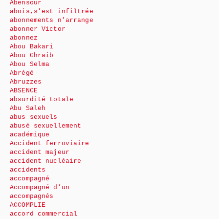
Abensour
abois,s’est infiltrée
abonnements n’arrange
abonner Victor
abonnez
Abou Bakari
Abou Ghraib
Abou Selma
Abrégé
Abruzzes
ABSENCE
absurdité totale
Abu Saleh
abus sexuels
abusé sexuellement
académique
Accident ferroviaire
accident majeur
accident nucléaire
accidents
accompagné
Accompagné d’un
accompagnés
ACCOMPLIE
accord commercial