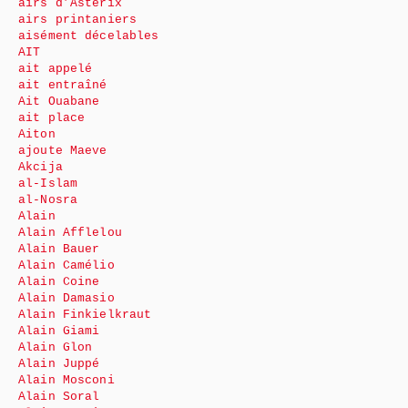
airs d’Astérix
airs printaniers
aisément décelables
AIT
ait appelé
ait entraîné
Ait Ouabane
ait place
Aiton
ajoute Maeve
Akcija
al-Islam
al-Nosra
Alain
Alain Afflelou
Alain Bauer
Alain Camélio
Alain Coine
Alain Damasio
Alain Finkielkraut
Alain Giami
Alain Glon
Alain Juppé
Alain Mosconi
Alain Soral