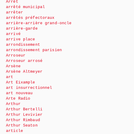
Arrêt
arrêté municipal
arrêter
arrêtés préfectoraux
arrière-arrière grand-oncle
arrière-garde
arrivé
arrive place
arrondissement
arrondissement parisien
Arroseur
Arroseur arrosé
Arsène
Arsène Altmeyer
art
Art Eixample
art insurrectionnel
art nouveau
Arte Radio
Arthur
Arthur Bertelli
Arthur Levivier
Arthur Rimbaud
Arthur Seaton
article