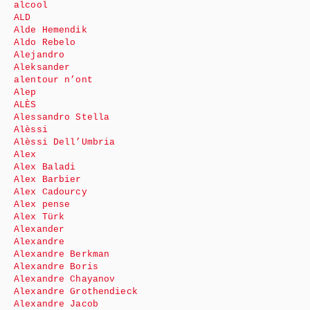
alcool
ALD
Alde Hemendik
Aldo Rebelo
Alejandro
Aleksander
alentour n’ont
Alep
ALÈS
Alessandro Stella
Alèssi
Alèssi Dell’Umbria
Alex
Alex Baladi
Alex Barbier
Alex Cadourcy
Alex pense
Alex Türk
Alexander
Alexandre
Alexandre Berkman
Alexandre Boris
Alexandre Chayanov
Alexandre Grothendieck
Alexandre Jacob