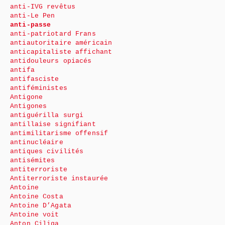
anti-IVG revêtus
anti-Le Pen
anti-passe
anti-patriotard Frans
antiautoritaire américain
anticapitaliste affichant
antidouleurs opiacés
antifa
antifasciste
antiféministes
Antigone
Antigones
antiguérilla surgi
antillaise signifiant
antimilitarisme offensif
antinucléaire
antiques civilités
antisémites
antiterroriste
Antiterroriste instaurée
Antoine
Antoine Costa
Antoine D’Agata
Antoine voit
Anton Ciliga