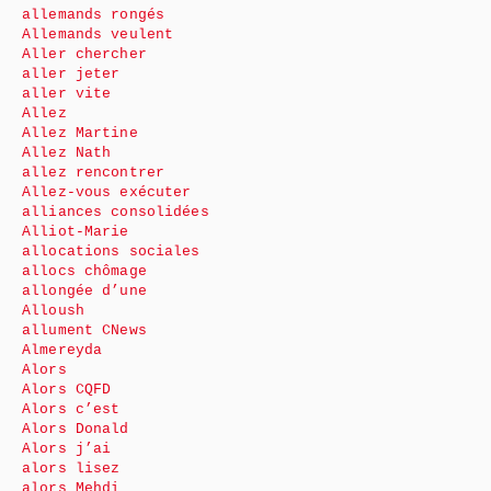
allemands rongés
Allemands veulent
Aller chercher
aller jeter
aller vite
Allez
Allez Martine
Allez Nath
allez rencontrer
Allez-vous exécuter
alliances consolidées
Alliot-Marie
allocations sociales
allocs chômage
allongée d’une
Alloush
allument CNews
Almereyda
Alors
Alors CQFD
Alors c’est
Alors Donald
Alors j’ai
alors lisez
alors Mehdi