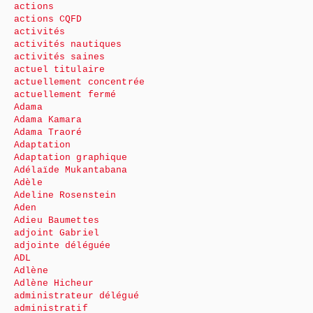
actions
actions CQFD
activités
activités nautiques
activités saines
actuel titulaire
actuellement concentrée
actuellement fermé
Adama
Adama Kamara
Adama Traoré
Adaptation
Adaptation graphique
Adélaïde Mukantabana
Adèle
Adeline Rosenstein
Aden
Adieu Baumettes
adjoint Gabriel
adjointe déléguée
ADL
Adlène
Adlène Hicheur
administrateur délégué
administratif