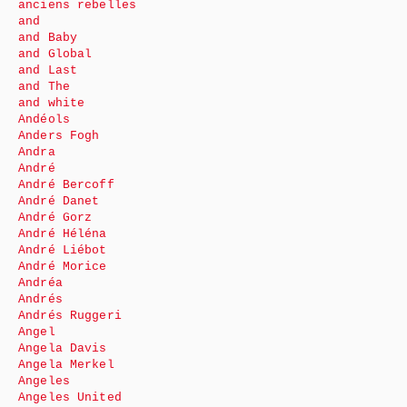
anciens rebelles
and
and Baby
and Global
and Last
and The
and white
Andéols
Anders Fogh
Andra
André
André Bercoff
André Danet
André Gorz
André Héléna
André Liébot
André Morice
Andréa
Andrés
Andrés Ruggeri
Angel
Angela Davis
Angela Merkel
Angeles
Angeles United