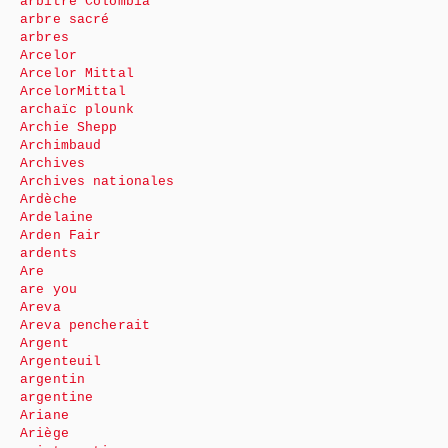
arbitre Colombia
arbre sacré
arbres
Arcelor
Arcelor Mittal
ArcelorMittal
archaïc plounk
Archie Shepp
Archimbaud
Archives
Archives nationales
Ardèche
Ardelaine
Arden Fair
ardents
Are
are you
Areva
Areva pencherait
Argent
Argenteuil
argentin
argentine
Ariane
Ariège