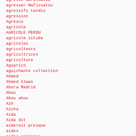
agresser Nafissatou
agressifs tandis
agression
Agrexco
agricole
AGRICOLE PERDU
agricole située
agricoles
agriculteurs
agricultrices
agriculture
Aguarico
aguichante collection
Ahmed
Ahmed Alwan
Ahora Madrid
Ahou
Ahou ahou
AIA
Aïcha
Aida
Aida dit
aiderait presque
aides