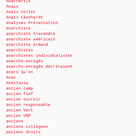
Anacharsis
Anaïs
Anaïs Collet
Anaïs Léonhardt
analyses Présentation
anarchiste
anarchiste Alexandre
anarchiste américain
anarchiste Armand
anarchistes
anarchistes individualistes
anarcho-enragés
anarcho-enragés décrétaient
anars qu’on
Anas
Anastasia
ancien camp
ancien fief
ancien ouvroir
ancien responsable
ancien Vert
ancien VRP
anciens
anciens collègues
anciens droits