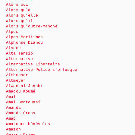
Alors oui
Alors qu’à
alors qu’elle
alors qu’il
Alors qu’outre-Manche
Alpes
Alpes-Maritimes
Alphonse Dianou
Alsace
Alta Tansió
alternative
Alternative Libertaire
Alternative-Police s’offusque
Althusser
Altmeyer
Alwan al-Janabi
Amadou Koumé
Amal
Amal Bentounsi
Amanda
Amanda Cross
Amap
amateurs bénévoles
Amazon
Amazon Prime