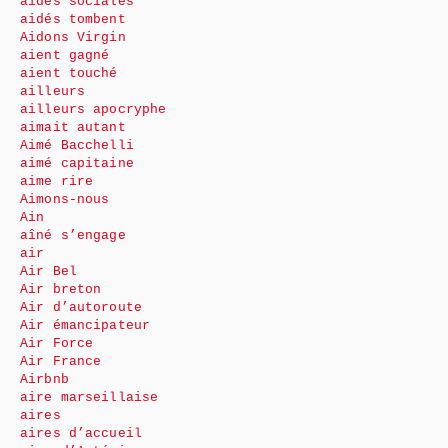
aides sociales
aidés tombent
Aidons Virgin
aient gagné
aient touché
ailleurs
ailleurs apocryphe
aimait autant
Aimé Bacchelli
aimé capitaine
aime rire
Aimons-nous
Ain
aîné s’engage
air
Air Bel
Air breton
Air d’autoroute
Air émancipateur
Air Force
Air France
Airbnb
aire marseillaise
aires
aires d’accueil