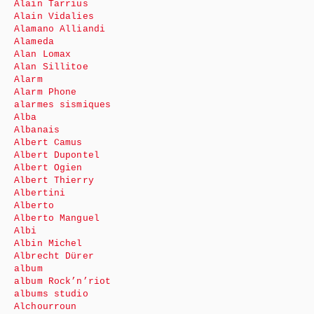
Alain Tarrius
Alain Vidalies
Alamano Alliandi
Alameda
Alan Lomax
Alan Sillitoe
Alarm
Alarm Phone
alarmes sismiques
Alba
Albanais
Albert Camus
Albert Dupontel
Albert Ogien
Albert Thierry
Albertini
Alberto
Alberto Manguel
Albi
Albin Michel
Albrecht Dürer
album
album Rock’n’riot
albums studio
Alchourroun