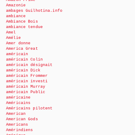
Amazonie
ambages Guilhotina.info
ambiance
Ambiance Bois
ambiance tendue
Amel
Amélie
Amer donne
America Great
américain
américain Colin
américain désignait
américain Dick
américain Frommer
américain investi
américain Murray
américain Public
américaine
Américains
Américains pilotent
American
American Gods
Americans
Amérindiens