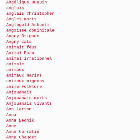
Angélique Huguin
anglais
anglais Christopher
Angles morts
Anglogold Ashanti
angoisse dominicale
Angry Brigade
Angry cats
animait feus
Animal Farm
animal irrationnel
animale
animaux
animaux marins
animaux mignons
animé Folklore
Anjouanais
Anjouanais morts
Anjouanais vivants
Ann Larson
Anna
Anna Bednik
Anne
Anne Carratié
Anne Chaudet