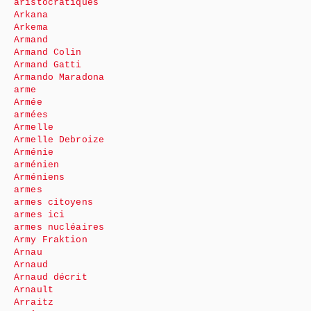
aristocratiques
Arkana
Arkema
Armand
Armand Colin
Armand Gatti
Armando Maradona
arme
Armée
armées
Armelle
Armelle Debroize
Arménie
arménien
Arméniens
armes
armes citoyens
armes ici
armes nucléaires
Army Fraktion
Arnau
Arnaud
Arnaud décrit
Arnault
Arraitz