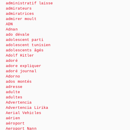
administratif laisse
admirateurs
admiratrices
admirer moult
ADN
Adnan
ado dévale
adolescent parti
adolescent tunisien
adolescents âgés
Adolf Hitler
adoré
adore expliquer
adoré journal
Adorno
ados montés
adresse
adulte
adultes
Advertencia
Advertencia Lirika
Aerial Vehicles
aérien
aéroport
Aeroport Nann