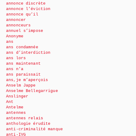
annonce discrète
annonce l’éviction
annonce qu’il
annoncer
annonceurs
annuel s’impose
Anonyme
ans
ans condamnée
ans d’interdiction
ans lors
ans maintenant
ans n’a
ans paraissait
ans,je m’aperçois
Anselm Jappe
Anselme Bellegarrigue
Anslinger
Ant
Antelme
antennes
antennes relais
anthologie érudite
anti-criminalité manque
anti-IVG