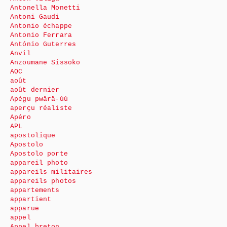
Antonella Monetti
Antoni Gaudi
Antonio échappe
Antonio Ferrara
António Guterres
Anvil
Anzoumane Sissoko
AOC
août
août dernier
Apégu pwärä-ùù
aperçu réaliste
Apéro
APL
apostolique
Apostolo
Apostolo porte
appareil photo
appareils militaires
appareils photos
appartements
appartient
apparue
appel
Appel breton