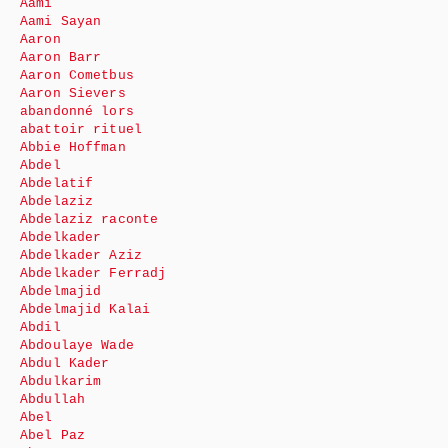
Aami
Aami Sayan
Aaron
Aaron Barr
Aaron Cometbus
Aaron Sievers
abandonné lors
abattoir rituel
Abbie Hoffman
Abdel
Abdelatif
Abdelaziz
Abdelaziz raconte
Abdelkader
Abdelkader Aziz
Abdelkader Ferradj
Abdelmajid
Abdelmajid Kalai
Abdil
Abdoulaye Wade
Abdul Kader
Abdulkarim
Abdullah
Abel
Abel Paz