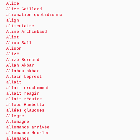
Alice
Alice Gaillard
aliénation quotidienne
align
alimentaire
Aline Archimbaud
Aliot
Aliou Sall
Alison
Alizé
Alizé Bernard
Allah Akbar
Allahou akbar
Allain Leprest
allait
allait cruchement
allait réagir
allait réduire
allées Gambetta
allées glauques
Allègre
Allemagne
allemande arrivée
allemande Heckler
allemands