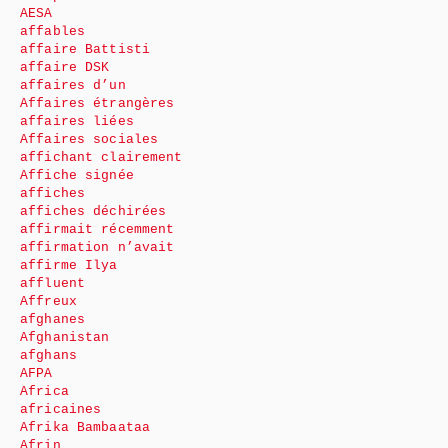
AESA
affables
affaire Battisti
affaire DSK
affaires d’un
Affaires étrangères
affaires liées
Affaires sociales
affichant clairement
Affiche signée
affiches
affiches déchirées
affirmait récemment
affirmation n’avait
affirme Ilya
affluent
Affreux
afghanes
Afghanistan
afghans
AFPA
Africa
africaines
Afrika Bambaataa
Afrin