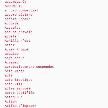
accompagnés
ACCOMPLIE
accord commercial
accord déclare
accord Unedic
accords
Accoules
accusé d’avoir
acheter
Achille n’est
Acier
Acier trompé
acquise
âcre odeur
Acrimed
acrobatiquement suspendus
Acta Vista
acte
acte impudique
acte VIII
actes manqués
actes qualifiés
Actes Sud
Action
Action d’imposer