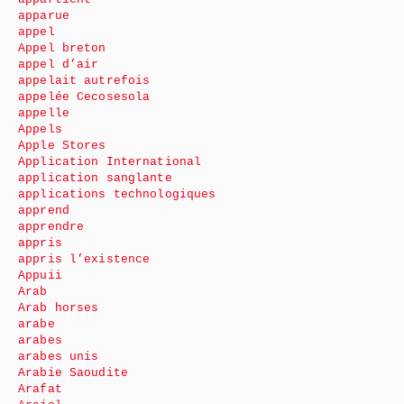
apparue
appel
Appel breton
appel d’air
appelait autrefois
appelée Cecosesola
appelle
Appels
Apple Stores
Application International
application sanglante
applications technologiques
apprend
apprendre
appris
appris l’existence
Appuii
Arab
Arab horses
arabe
arabes
arabes unis
Arabie Saoudite
Arafat