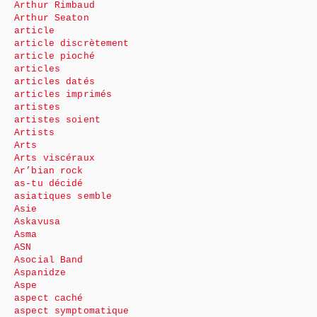
Arthur Rimbaud
Arthur Seaton
article
article discrètement
article pioché
articles
articles datés
articles imprimés
artistes
artistes soient
Artists
Arts
Arts viscéraux
Ar’bian rock
as-tu décidé
asiatiques semble
Asie
Askavusa
Asma
ASN
Asocial Band
Aspanidze
Aspe
aspect caché
aspect symptomatique