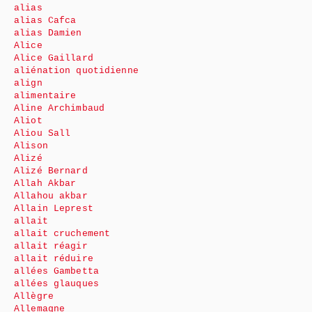
alias
alias Cafca
alias Damien
Alice
Alice Gaillard
aliénation quotidienne
align
alimentaire
Aline Archimbaud
Aliot
Aliou Sall
Alison
Alizé
Alizé Bernard
Allah Akbar
Allahou akbar
Allain Leprest
allait
allait cruchement
allait réagir
allait réduire
allées Gambetta
allées glauques
Allègre
Allemagne