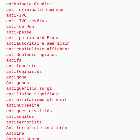
anthologie érudite
anti-criminalité manque
anti-IVG
anti-IVG revêtus
anti-Le Pen
anti-passe
anti-patriotard Frans
antiautoritaire américain
anticapitaliste affichant
antidouleurs opiacés
antifa
antifasciste
antiféministes
Antigone
Antigones
antiguérilla surgi
antillaise signifiant
antimilitarisme offensif
antinucléaire
antiques civilités
antisémites
antiterroriste
Antiterroriste instaurée
Antoine
Antoine Costa