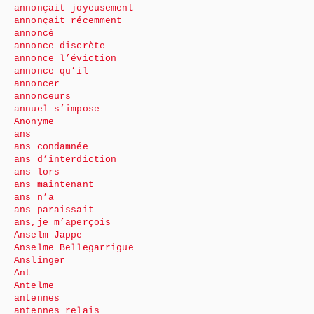
annonçait joyeusement
annonçait récemment
annoncé
annonce discrète
annonce l’éviction
annonce qu’il
annoncer
annonceurs
annuel s’impose
Anonyme
ans
ans condamnée
ans d’interdiction
ans lors
ans maintenant
ans n’a
ans paraissait
ans,je m’aperçois
Anselm Jappe
Anselme Bellegarrigue
Anslinger
Ant
Antelme
antennes
antennes relais