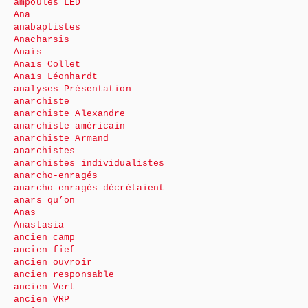
ampoules LED
Ana
anabaptistes
Anacharsis
Anaïs
Anaïs Collet
Anaïs Léonhardt
analyses Présentation
anarchiste
anarchiste Alexandre
anarchiste américain
anarchiste Armand
anarchistes
anarchistes individualistes
anarcho-enragés
anarcho-enragés décrétaient
anars qu’on
Anas
Anastasia
ancien camp
ancien fief
ancien ouvroir
ancien responsable
ancien Vert
ancien VRP