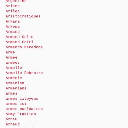
argentine
Ariane
Ariège
aristocratiques
Arkana
Arkema
Armand
Armand Colin
Armand Gatti
Armando Maradona
arme
Armée
armées
Armelle
Armelle Debroize
Arménie
arménien
Arméniens
armes
armes citoyens
armes ici
armes nucléaires
Army Fraktion
Arnau
Arnaud