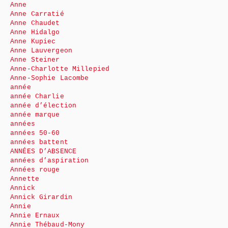
Anne
Anne Carratié
Anne Chaudet
Anne Hidalgo
Anne Kupiec
Anne Lauvergeon
Anne Steiner
Anne-Charlotte Millepied
Anne-Sophie Lacombe
année
année Charlie
année d’élection
année marque
années
années 50-60
années battent
ANNÉES D’ABSENCE
années d’aspiration
Années rouge
Annette
Annick
Annick Girardin
Annie
Annie Ernaux
Annie Thébaud-Mony