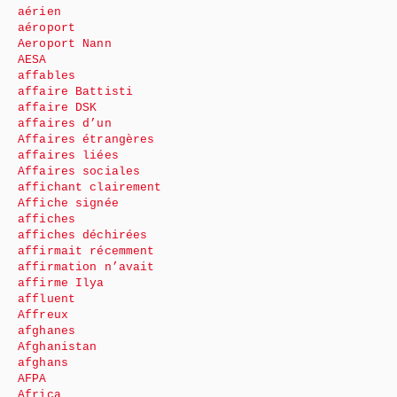
aérien
aéroport
Aeroport Nann
AESA
affables
affaire Battisti
affaire DSK
affaires d’un
Affaires étrangères
affaires liées
Affaires sociales
affichant clairement
Affiche signée
affiches
affiches déchirées
affirmait récemment
affirmation n’avait
affirme Ilya
affluent
Affreux
afghanes
Afghanistan
afghans
AFPA
Africa