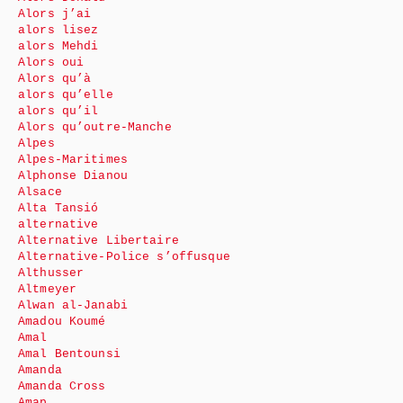
Alors j’ai
alors lisez
alors Mehdi
Alors oui
Alors qu’à
alors qu’elle
alors qu’il
Alors qu’outre-Manche
Alpes
Alpes-Maritimes
Alphonse Dianou
Alsace
Alta Tansió
alternative
Alternative Libertaire
Alternative-Police s’offusque
Althusser
Altmeyer
Alwan al-Janabi
Amadou Koumé
Amal
Amal Bentounsi
Amanda
Amanda Cross
Amap