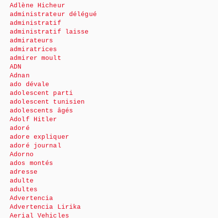
Adlène Hicheur
administrateur délégué
administratif
administratif laisse
admirateurs
admiratrices
admirer moult
ADN
Adnan
ado dévale
adolescent parti
adolescent tunisien
adolescents âgés
Adolf Hitler
adoré
adore expliquer
adoré journal
Adorno
ados montés
adresse
adulte
adultes
Advertencia
Advertencia Lirika
Aerial Vehicles