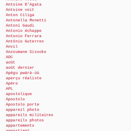
Antoine D’Agata
Antoine voit
Anton Ciliga
Antonella Monetti
Antoni Gaudi
Antonio échappe
Antonio Ferrara
António Guterres
Anvil
Anzoumane Sissoko
AOC
août
août dernier
Apégu pwärä-ùù
aperçu réaliste
Apéro
APL
apostolique
Apostolo
Apostolo porte
appareil photo
appareils militaires
appareils photos
appartements
appartient