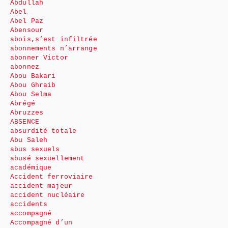
Abdullah
Abel
Abel Paz
Abensour
abois,s’est infiltrée
abonnements n’arrange
abonner Victor
abonnez
Abou Bakari
Abou Ghraib
Abou Selma
Abrégé
Abruzzes
ABSENCE
absurdité totale
Abu Saleh
abus sexuels
abusé sexuellement
académique
Accident ferroviaire
accident majeur
accident nucléaire
accidents
accompagné
Accompagné d’un