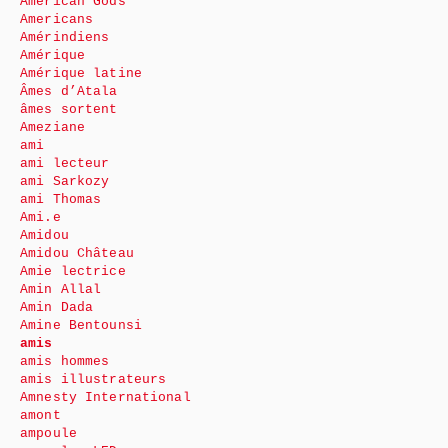
American Gods
Americans
Amérindiens
Amérique
Amérique latine
Âmes d’Atala
âmes sortent
Ameziane
ami
ami lecteur
ami Sarkozy
ami Thomas
Ami.e
Amidou
Amidou Château
Amie lectrice
Amin Allal
Amin Dada
Amine Bentounsi
amis
amis hommes
amis illustrateurs
Amnesty International
amont
ampoule