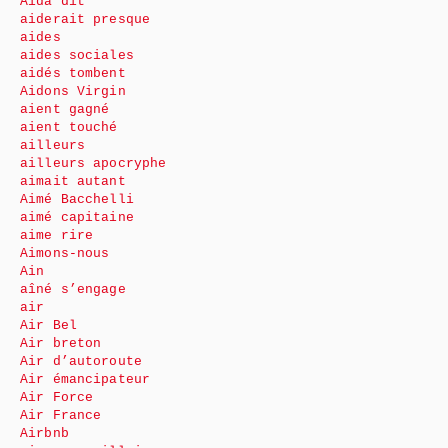
Aida dit
aiderait presque
aides
aides sociales
aidés tombent
Aidons Virgin
aient gagné
aient touché
ailleurs
ailleurs apocryphe
aimait autant
Aimé Bacchelli
aimé capitaine
aime rire
Aimons-nous
Ain
aîné s’engage
air
Air Bel
Air breton
Air d’autoroute
Air émancipateur
Air Force
Air France
Airbnb