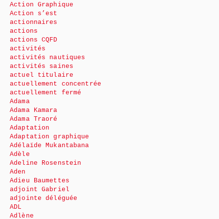
Action Graphique
Action s’est
actionnaires
actions
actions CQFD
activités
activités nautiques
activités saines
actuel titulaire
actuellement concentrée
actuellement fermé
Adama
Adama Kamara
Adama Traoré
Adaptation
Adaptation graphique
Adélaïde Mukantabana
Adèle
Adeline Rosenstein
Aden
Adieu Baumettes
adjoint Gabriel
adjointe déléguée
ADL
Adlène