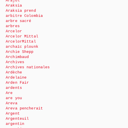
Arajol
Araksia
Araksia prend
arbitre Colombia
arbre sacré
arbres
Arcelor
Arcelor Mittal
ArcelorMittal
archaïc plounk
Archie Shepp
Archimbaud
Archives
Archives nationales
Ardèche
Ardelaine
Arden Fair
ardents
Are
are you
Areva
Areva pencherait
Argent
Argenteuil
argentin