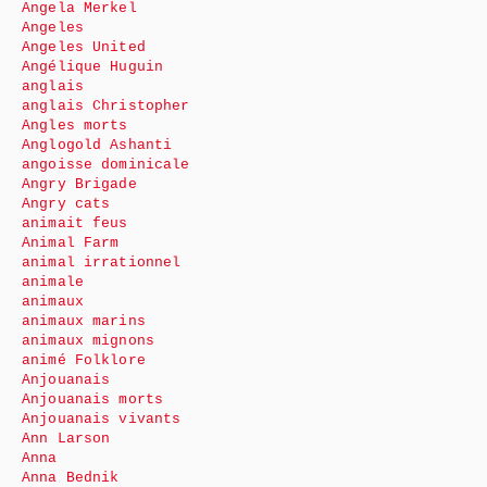
Angela Merkel
Angeles
Angeles United
Angélique Huguin
anglais
anglais Christopher
Angles morts
Anglogold Ashanti
angoisse dominicale
Angry Brigade
Angry cats
animait feus
Animal Farm
animal irrationnel
animale
animaux
animaux marins
animaux mignons
animé Folklore
Anjouanais
Anjouanais morts
Anjouanais vivants
Ann Larson
Anna
Anna Bednik