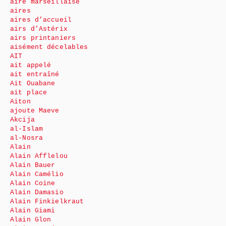
aire marseillaise
aires
aires d’accueil
airs d’Astérix
airs printaniers
aisément décelables
AIT
ait appelé
ait entraîné
Ait Ouabane
ait place
Aiton
ajoute Maeve
Akcija
al-Islam
al-Nosra
Alain
Alain Afflelou
Alain Bauer
Alain Camélio
Alain Coine
Alain Damasio
Alain Finkielkraut
Alain Giami
Alain Glon