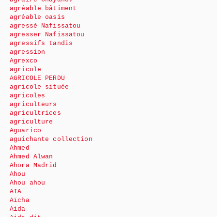
agréable bâtiment
agréable oasis
agressé Nafissatou
agresser Nafissatou
agressifs tandis
agression
Agrexco
agricole
AGRICOLE PERDU
agricole située
agricoles
agriculteurs
agricultrices
agriculture
Aguarico
aguichante collection
Ahmed
Ahmed Alwan
Ahora Madrid
Ahou
Ahou ahou
AIA
Aïcha
Aida