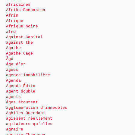
africaines
Afrika Bambaataa
Afrin
Afrique
Afrique noire
afro
Against Capital
against the
Agathe
Agathe Cagé
Âgé
âge d’or
âgées
agence immobilière
Agenda
Agenda Édito
agent double
agents
âges écoutent
agglomération d’immeubles
Aghiles Ouerdani
agissent réellement
agitateurs qu’elles
agraire
agraire Chayanov