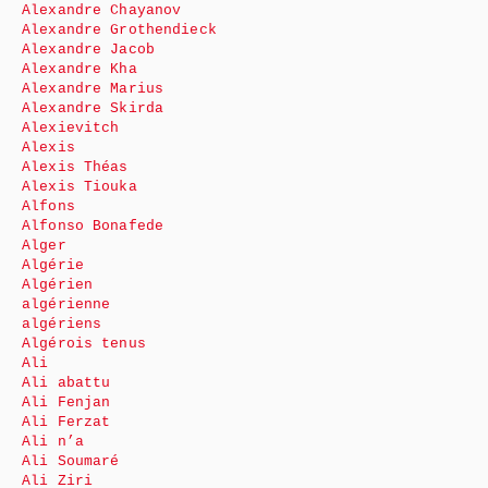
Alexandre Chayanov
Alexandre Grothendieck
Alexandre Jacob
Alexandre Kha
Alexandre Marius
Alexandre Skirda
Alexievitch
Alexis
Alexis Théas
Alexis Tiouka
Alfons
Alfonso Bonafede
Alger
Algérie
Algérien
algérienne
algériens
Algérois tenus
Ali
Ali abattu
Ali Fenjan
Ali Ferzat
Ali n’a
Ali Soumaré
Ali Ziri