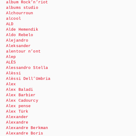
album Rock’n’riot
albums studio
Alchourroun
alcool
ALD
Alde Hemendik
Aldo Rebelo
Alejandro
Aleksander
alentour n’ont
Alep
ALÈS
Alessandro Stella
Alèssi
Alèssi Dell’Umbria
Alex
Alex Baladi
Alex Barbier
Alex Cadourcy
Alex pense
Alex Türk
Alexander
Alexandre
Alexandre Berkman
Alexandre Boris