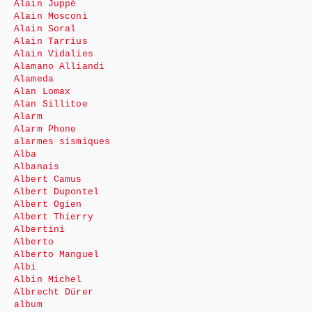
Alain Juppé
Alain Mosconi
Alain Soral
Alain Tarrius
Alain Vidalies
Alamano Alliandi
Alameda
Alan Lomax
Alan Sillitoe
Alarm
Alarm Phone
alarmes sismiques
Alba
Albanais
Albert Camus
Albert Dupontel
Albert Ogien
Albert Thierry
Albertini
Alberto
Alberto Manguel
Albi
Albin Michel
Albrecht Dürer
album