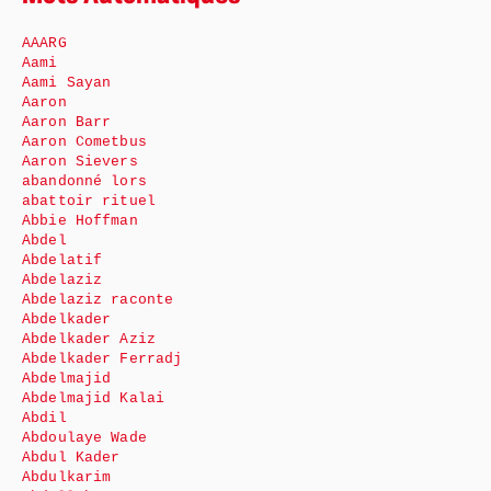
AAARG
Aami
Aami Sayan
Aaron
Aaron Barr
Aaron Cometbus
Aaron Sievers
abandonné lors
abattoir rituel
Abbie Hoffman
Abdel
Abdelatif
Abdelaziz
Abdelaziz raconte
Abdelkader
Abdelkader Aziz
Abdelkader Ferradj
Abdelmajid
Abdelmajid Kalai
Abdil
Abdoulaye Wade
Abdul Kader
Abdulkarim