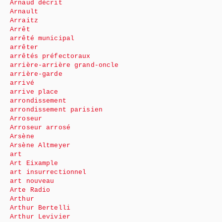
Arnaud décrit
Arnault
Arraitz
Arrêt
arrêté municipal
arrêter
arrêtés préfectoraux
arrière-arrière grand-oncle
arrière-garde
arrivé
arrive place
arrondissement
arrondissement parisien
Arroseur
Arroseur arrosé
Arsène
Arsène Altmeyer
art
Art Eixample
art insurrectionnel
art nouveau
Arte Radio
Arthur
Arthur Bertelli
Arthur Levivier