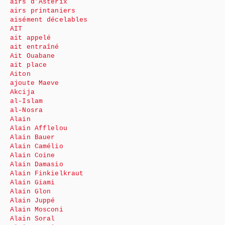
airs d’Astérix
airs printaniers
aisément décelables
AIT
ait appelé
ait entraîné
Ait Ouabane
ait place
Aiton
ajoute Maeve
Akcija
al-Islam
al-Nosra
Alain
Alain Afflelou
Alain Bauer
Alain Camélio
Alain Coine
Alain Damasio
Alain Finkielkraut
Alain Giami
Alain Glon
Alain Juppé
Alain Mosconi
Alain Soral