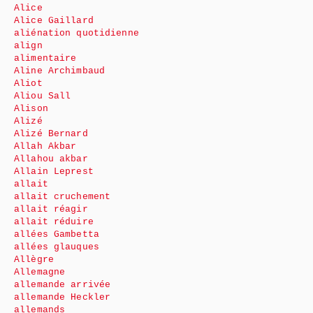
Alice
Alice Gaillard
aliénation quotidienne
align
alimentaire
Aline Archimbaud
Aliot
Aliou Sall
Alison
Alizé
Alizé Bernard
Allah Akbar
Allahou akbar
Allain Leprest
allait
allait cruchement
allait réagir
allait réduire
allées Gambetta
allées glauques
Allègre
Allemagne
allemande arrivée
allemande Heckler
allemands