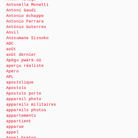
Antonella Monetti
Antoni Gaudi
Antonio échappe
Antonio Ferrara
António Guterres
Anvil
Anzoumane Sissoko
AOC
août
août dernier
Apégu pwärä-ùù
aperçu réaliste
Apéro
APL
apostolique
Apostolo
Apostolo porte
appareil photo
appareils militaires
appareils photos
appartements
appartient
apparue
appel
Appel breton