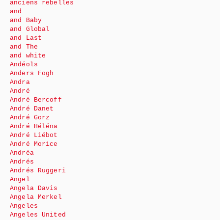
anciens rebelles
and
and Baby
and Global
and Last
and The
and white
Andéols
Anders Fogh
Andra
André
André Bercoff
André Danet
André Gorz
André Héléna
André Liébot
André Morice
Andréa
Andrés
Andrés Ruggeri
Angel
Angela Davis
Angela Merkel
Angeles
Angeles United