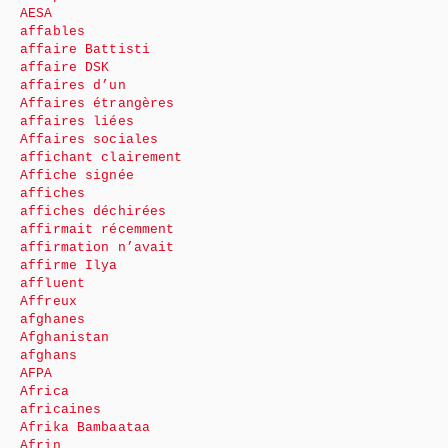
AESA
affables
affaire Battisti
affaire DSK
affaires d’un
Affaires étrangères
affaires liées
Affaires sociales
affichant clairement
Affiche signée
affiches
affiches déchirées
affirmait récemment
affirmation n’avait
affirme Ilya
affluent
Affreux
afghanes
Afghanistan
afghans
AFPA
Africa
africaines
Afrika Bambaataa
Afrin