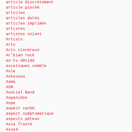
article discrètement
article pioché
articles
articles datés
articles imprimés
artistes
artistes soient
Artists
Arts
Arts viscéraux
Ar’bian rock
as-tu décidé
asiatiques semble
Asie
Askavusa
Asma
ASN
Asocial Band
Aspanidze
Aspe
aspect caché
aspect symptomatique
aspects péteux
Assa Traoré
Assad