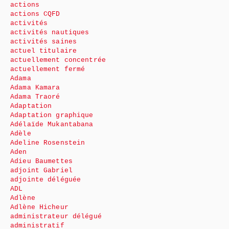
actions
actions CQFD
activités
activités nautiques
activités saines
actuel titulaire
actuellement concentrée
actuellement fermé
Adama
Adama Kamara
Adama Traoré
Adaptation
Adaptation graphique
Adélaïde Mukantabana
Adèle
Adeline Rosenstein
Aden
Adieu Baumettes
adjoint Gabriel
adjointe déléguée
ADL
Adlène
Adlène Hicheur
administrateur délégué
administratif