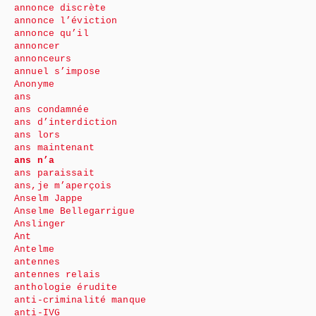
annonce discrète
annonce l’éviction
annonce qu’il
annoncer
annonceurs
annuel s’impose
Anonyme
ans
ans condamnée
ans d’interdiction
ans lors
ans maintenant
ans n’a
ans paraissait
ans,je m’aperçois
Anselm Jappe
Anselme Bellegarrigue
Anslinger
Ant
Antelme
antennes
antennes relais
anthologie érudite
anti-criminalité manque
anti-IVG