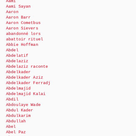
Aami
Aami Sayan
Aaron
Aaron Barr
Aaron Cometbus
Aaron Sievers
abandonné lors
abattoir rituel
Abbie Hoffman
Abdel
Abdelatif
Abdelaziz
Abdelaziz raconte
Abdelkader
Abdelkader Aziz
Abdelkader Ferradj
Abdelmajid
Abdelmajid Kalai
Abdil
Abdoulaye Wade
Abdul Kader
Abdulkarim
Abdullah
Abel
Abel Paz