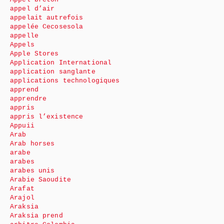
appel d’air
appelait autrefois
appelée Cecosesola
appelle
Appels
Apple Stores
Application International
application sanglante
applications technologiques
apprend
apprendre
appris
appris l’existence
Appuii
Arab
Arab horses
arabe
arabes
arabes unis
Arabie Saoudite
Arafat
Arajol
Araksia
Araksia prend