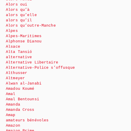
Alors oui
Alors qu’à
alors qu’elle
alors qu’il
Alors qu’outre-Manche
Alpes
Alpes-Maritimes
Alphonse Dianou
Alsace
Alta Tansió
alternative
Alternative Libertaire
Alternative-Police s’offusque
Althusser
Altmeyer
Alwan al-Janabi
Amadou Koumé
Amal
Amal Bentounsi
Amanda
Amanda Cross
Amap
amateurs bénévoles
Amazon
Amazon Prime