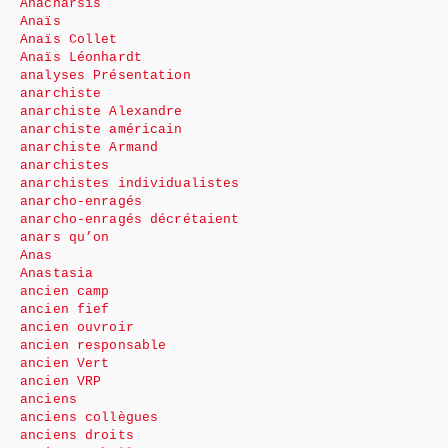
Anacharsis
Anaïs
Anaïs Collet
Anaïs Léonhardt
analyses Présentation
anarchiste
anarchiste Alexandre
anarchiste américain
anarchiste Armand
anarchistes
anarchistes individualistes
anarcho-enragés
anarcho-enragés décrétaient
anars qu’on
Anas
Anastasia
ancien camp
ancien fief
ancien ouvroir
ancien responsable
ancien Vert
ancien VRP
anciens
anciens collègues
anciens droits