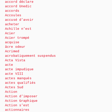
accord déclare
accord Unedic
accords
Accoules
accusé d’avoir
acheter
Achille n’est
Acier
Acier trompé
acquise
âcre odeur
Acrimed
acrobatiquement suspendus
Acta Vista
acte
acte impudique
acte VIII
actes manqués
actes qualifiés
Actes Sud
Action
Action d’imposer
Action Graphique
Action s’est
actionnaires