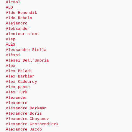
alcool
ALD
Alde Hemendik
Aldo Rebelo
Alejandro
Aleksander
alentour n’ont
Alep
ALÈS
Alessandro Stella
Alèssi
Alèssi Dell’Umbria
Alex
Alex Baladi
Alex Barbier
Alex Cadourcy
Alex pense
Alex Türk
Alexander
Alexandre
Alexandre Berkman
Alexandre Boris
Alexandre Chayanov
Alexandre Grothendieck
Alexandre Jacob