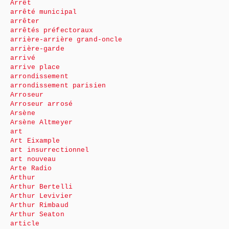
Arrêt
arrêté municipal
arrêter
arrêtés préfectoraux
arrière-arrière grand-oncle
arrière-garde
arrivé
arrive place
arrondissement
arrondissement parisien
Arroseur
Arroseur arrosé
Arsène
Arsène Altmeyer
art
Art Eixample
art insurrectionnel
art nouveau
Arte Radio
Arthur
Arthur Bertelli
Arthur Levivier
Arthur Rimbaud
Arthur Seaton
article