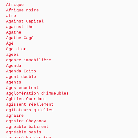
Afrique
Afrique noire
afro
Against Capital
against the
Agathe
Agathe Cagé
Âgé
âge d’or
âgées
agence immobilière
Agenda
Agenda Édito
agent double
agents
âges écoutent
agglomération d’immeubles
Aghiles Ouerdani
agissent réellement
agitateurs qu’elles
agraire
agraire Chayanov
agréable bâtiment
agréable oasis
agressé Nafissatou