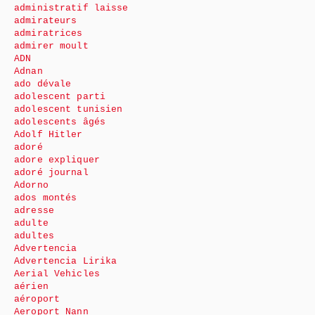
administratif laisse
admirateurs
admiratrices
admirer moult
ADN
Adnan
ado dévale
adolescent parti
adolescent tunisien
adolescents âgés
Adolf Hitler
adoré
adore expliquer
adoré journal
Adorno
ados montés
adresse
adulte
adultes
Advertencia
Advertencia Lirika
Aerial Vehicles
aérien
aéroport
Aeroport Nann