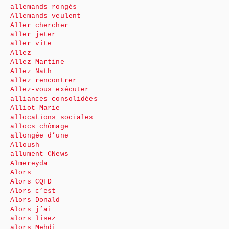
allemands rongés
Allemands veulent
Aller chercher
aller jeter
aller vite
Allez
Allez Martine
Allez Nath
allez rencontrer
Allez-vous exécuter
alliances consolidées
Alliot-Marie
allocations sociales
allocs chômage
allongée d’une
Alloush
allument CNews
Almereyda
Alors
Alors CQFD
Alors c’est
Alors Donald
Alors j’ai
alors lisez
alors Mehdi