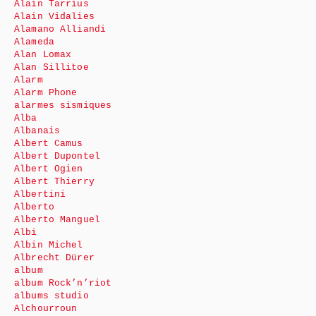
Alain Tarrius
Alain Vidalies
Alamano Alliandi
Alameda
Alan Lomax
Alan Sillitoe
Alarm
Alarm Phone
alarmes sismiques
Alba
Albanais
Albert Camus
Albert Dupontel
Albert Ogien
Albert Thierry
Albertini
Alberto
Alberto Manguel
Albi
Albin Michel
Albrecht Dürer
album
album Rock’n’riot
albums studio
Alchourroun