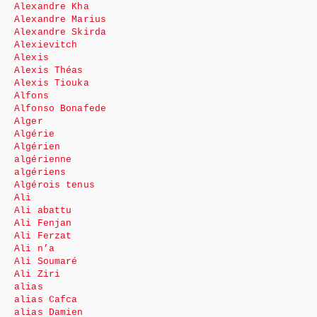
Alexandre Kha
Alexandre Marius
Alexandre Skirda
Alexievitch
Alexis
Alexis Théas
Alexis Tiouka
Alfons
Alfonso Bonafede
Alger
Algérie
Algérien
algérienne
algériens
Algérois tenus
Ali
Ali abattu
Ali Fenjan
Ali Ferzat
Ali n’a
Ali Soumaré
Ali Ziri
alias
alias Cafca
alias Damien