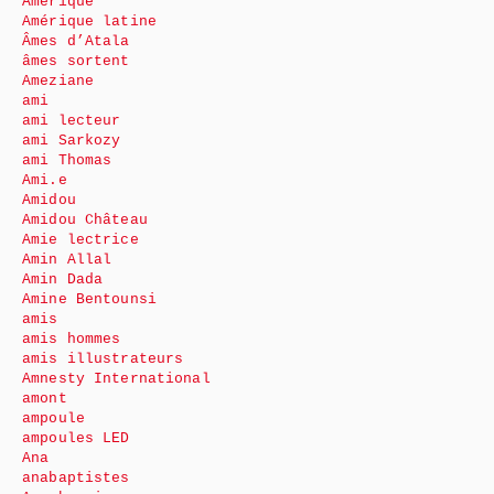
Amérique
Amérique latine
Âmes d’Atala
âmes sortent
Ameziane
ami
ami lecteur
ami Sarkozy
ami Thomas
Ami.e
Amidou
Amidou Château
Amie lectrice
Amin Allal
Amin Dada
Amine Bentounsi
amis
amis hommes
amis illustrateurs
Amnesty International
amont
ampoule
ampoules LED
Ana
anabaptistes