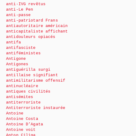
anti-IVG revêtus
anti-Le Pen
anti-passe
anti-patriotard Frans
antiautoritaire américain
anticapitaliste affichant
antidouleurs opiacés
antifa
antifasciste
antiféministes
Antigone
Antigones
antiguérilla surgi
antillaise signifiant
antimilitarisme offensif
antinucléaire
antiques civilités
antisémites
antiterroriste
Antiterroriste instaurée
Antoine
Antoine Costa
Antoine D’Agata
Antoine voit
Anton Ciliga