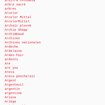
arbitre Colombia
arbre sacré
arbres
Arcelor
Arcelor Mittal
ArcelorMittal
archaïc plounk
Archie Shepp
Archimbaud
Archives
Archives nationales
Ardèche
Ardelaine
Arden Fair
ardents
Are
are you
Areva
Areva pencherait
Argent
Argenteuil
argentin
argentine
Ariane
Ariège