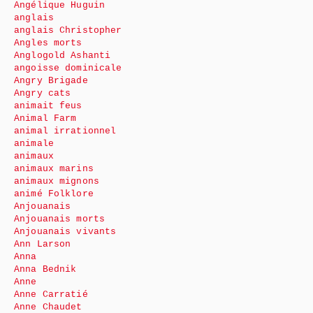
Angélique Huguin
anglais
anglais Christopher
Angles morts
Anglogold Ashanti
angoisse dominicale
Angry Brigade
Angry cats
animait feus
Animal Farm
animal irrationnel
animale
animaux
animaux marins
animaux mignons
animé Folklore
Anjouanais
Anjouanais morts
Anjouanais vivants
Ann Larson
Anna
Anna Bednik
Anne
Anne Carratié
Anne Chaudet