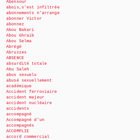
Abensour
abois,s’est infiltrée
abonnements n’arrange
abonner Victor
abonnez
Abou Bakari
Abou Ghraib
Abou Selma
Abrégé
Abruzzes
ABSENCE
absurdité totale
Abu Saleh
abus sexuels
abusé sexuellement
académique
Accident ferroviaire
accident majeur
accident nucléaire
accidents
accompagné
Accompagné d’un
accompagnés
ACCOMPLIE
accord commercial