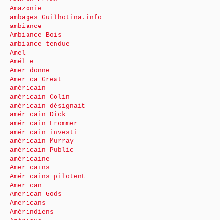
Amazonie
ambages Guilhotina.info
ambiance
Ambiance Bois
ambiance tendue
Amel
Amélie
Amer donne
America Great
américain
américain Colin
américain désignait
américain Dick
américain Frommer
américain investi
américain Murray
américain Public
américaine
Américains
Américains pilotent
American
American Gods
Americans
Amérindiens