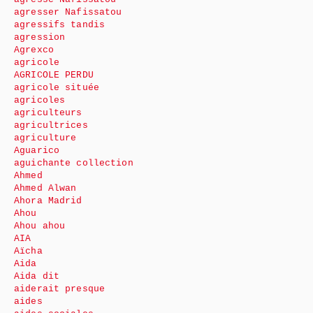
agresser Nafissatou
agressifs tandis
agression
Agrexco
agricole
AGRICOLE PERDU
agricole située
agricoles
agriculteurs
agricultrices
agriculture
Aguarico
aguichante collection
Ahmed
Ahmed Alwan
Ahora Madrid
Ahou
Ahou ahou
AIA
Aïcha
Aida
Aida dit
aiderait presque
aides