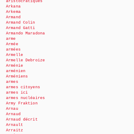
aristocratiques
Arkana
Arkema
Armand
Armand Colin
Armand Gatti
Armando Maradona
arme
Armée
armées
Armelle
Armelle Debroize
Arménie
arménien
Arméniens
armes
armes citoyens
armes ici
armes nucléaires
Army Fraktion
Arnau
Arnaud
Arnaud décrit
Arnault
Arraitz