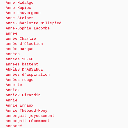
Anne Hidalgo
Anne Kupiec
Anne Lauvergeon
Anne Steiner
Anne-Charlotte Millepied
Anne-Sophie Lacombe
année
année Charlie
année d’élection
année marque
années
années 50-60
années battent
ANNÉES D’ABSENCE
années d’aspiration
Années rouge
Annette
Annick
Annick Girardin
Annie
Annie Ernaux
Annie Thébaud-Mony
annonçait joyeusement
annonçait récemment
annoncé