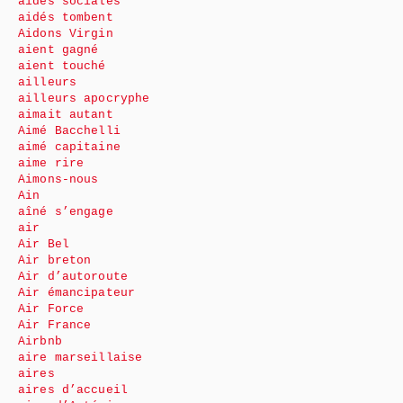
aides sociales
aidés tombent
Aidons Virgin
aient gagné
aient touché
ailleurs
ailleurs apocryphe
aimait autant
Aimé Bacchelli
aimé capitaine
aime rire
Aimons-nous
Ain
aîné s’engage
air
Air Bel
Air breton
Air d’autoroute
Air émancipateur
Air Force
Air France
Airbnb
aire marseillaise
aires
aires d’accueil