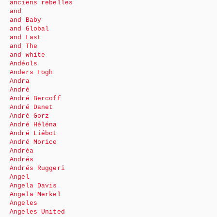
anciens rebelles
and
and Baby
and Global
and Last
and The
and white
Andéols
Anders Fogh
Andra
André
André Bercoff
André Danet
André Gorz
André Héléna
André Liébot
André Morice
Andréa
Andrés
Andrés Ruggeri
Angel
Angela Davis
Angela Merkel
Angeles
Angeles United