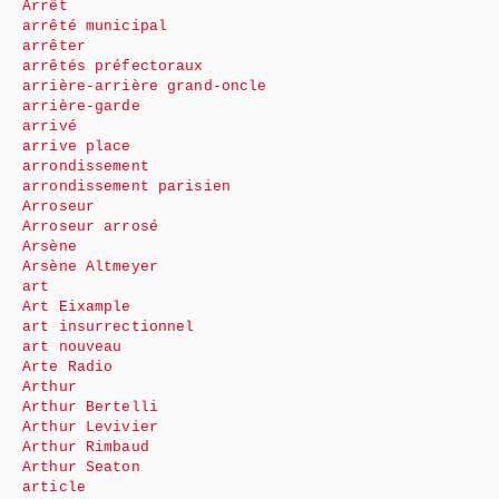
Arrêt
arrêté municipal
arrêter
arrêtés préfectoraux
arrière-arrière grand-oncle
arrière-garde
arrivé
arrive place
arrondissement
arrondissement parisien
Arroseur
Arroseur arrosé
Arsène
Arsène Altmeyer
art
Art Eixample
art insurrectionnel
art nouveau
Arte Radio
Arthur
Arthur Bertelli
Arthur Levivier
Arthur Rimbaud
Arthur Seaton
article