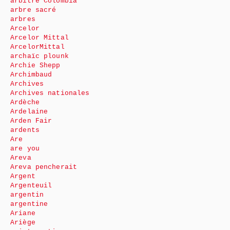
arbitre Colombia
arbre sacré
arbres
Arcelor
Arcelor Mittal
ArcelorMittal
archaïc plounk
Archie Shepp
Archimbaud
Archives
Archives nationales
Ardèche
Ardelaine
Arden Fair
ardents
Are
are you
Areva
Areva pencherait
Argent
Argenteuil
argentin
argentine
Ariane
Ariège