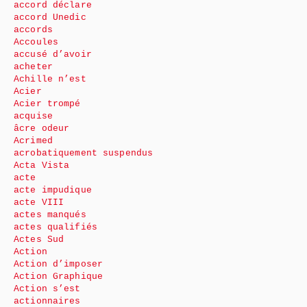
accord déclare
accord Unedic
accords
Accoules
accusé d’avoir
acheter
Achille n’est
Acier
Acier trompé
acquise
âcre odeur
Acrimed
acrobatiquement suspendus
Acta Vista
acte
acte impudique
acte VIII
actes manqués
actes qualifiés
Actes Sud
Action
Action d’imposer
Action Graphique
Action s’est
actionnaires