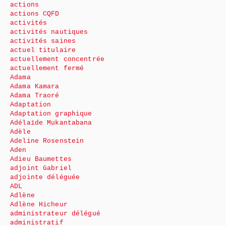
actions
actions CQFD
activités
activités nautiques
activités saines
actuel titulaire
actuellement concentrée
actuellement fermé
Adama
Adama Kamara
Adama Traoré
Adaptation
Adaptation graphique
Adélaïde Mukantabana
Adèle
Adeline Rosenstein
Aden
Adieu Baumettes
adjoint Gabriel
adjointe déléguée
ADL
Adlène
Adlène Hicheur
administrateur délégué
administratif