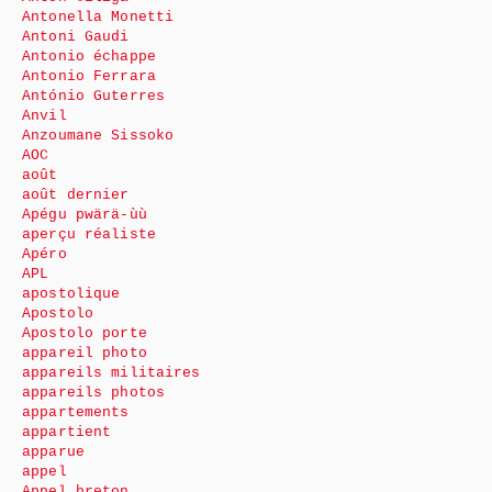
Antonella Monetti
Antoni Gaudi
Antonio échappe
Antonio Ferrara
António Guterres
Anvil
Anzoumane Sissoko
AOC
août
août dernier
Apégu pwärä-ùù
aperçu réaliste
Apéro
APL
apostolique
Apostolo
Apostolo porte
appareil photo
appareils militaires
appareils photos
appartements
appartient
apparue
appel
Appel breton