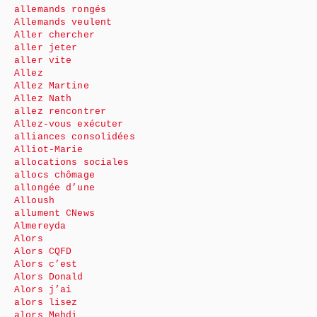
allemands rongés
Allemands veulent
Aller chercher
aller jeter
aller vite
Allez
Allez Martine
Allez Nath
allez rencontrer
Allez-vous exécuter
alliances consolidées
Alliot-Marie
allocations sociales
allocs chômage
allongée d’une
Alloush
allument CNews
Almereyda
Alors
Alors CQFD
Alors c’est
Alors Donald
Alors j’ai
alors lisez
alors Mehdi