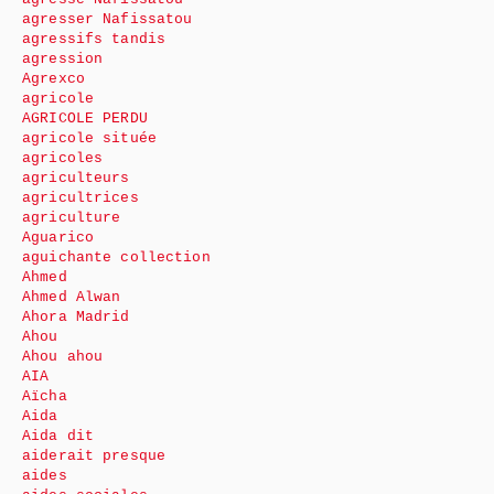
agresser Nafissatou
agressifs tandis
agression
Agrexco
agricole
AGRICOLE PERDU
agricole située
agricoles
agriculteurs
agricultrices
agriculture
Aguarico
aguichante collection
Ahmed
Ahmed Alwan
Ahora Madrid
Ahou
Ahou ahou
AIA
Aïcha
Aida
Aida dit
aiderait presque
aides