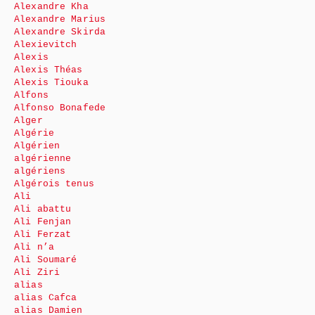
Alexandre Kha
Alexandre Marius
Alexandre Skirda
Alexievitch
Alexis
Alexis Théas
Alexis Tiouka
Alfons
Alfonso Bonafede
Alger
Algérie
Algérien
algérienne
algériens
Algérois tenus
Ali
Ali abattu
Ali Fenjan
Ali Ferzat
Ali n’a
Ali Soumaré
Ali Ziri
alias
alias Cafca
alias Damien