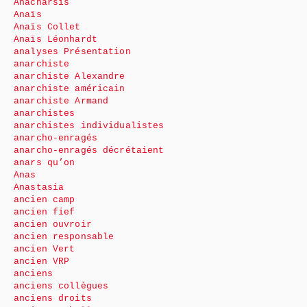
Anacharsis
Anaïs
Anaïs Collet
Anaïs Léonhardt
analyses Présentation
anarchiste
anarchiste Alexandre
anarchiste américain
anarchiste Armand
anarchistes
anarchistes individualistes
anarcho-enragés
anarcho-enragés décrétaient
anars qu’on
Anas
Anastasia
ancien camp
ancien fief
ancien ouvroir
ancien responsable
ancien Vert
ancien VRP
anciens
anciens collègues
anciens droits