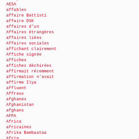
AESA
affables
affaire Battisti
affaire DSK
affaires d’un
Affaires étrangères
affaires liées
Affaires sociales
affichant clairement
Affiche signée
affiches
affiches déchirées
affirmait récemment
affirmation n’avait
affirme Ilya
affluent
Affreux
afghanes
Afghanistan
afghans
AFPA
Africa
africaines
Afrika Bambaataa
Afrin