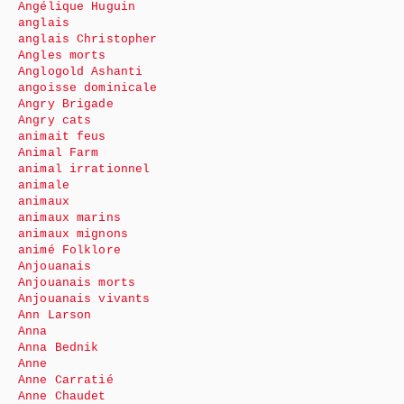
Angélique Huguin
anglais
anglais Christopher
Angles morts
Anglogold Ashanti
angoisse dominicale
Angry Brigade
Angry cats
animait feus
Animal Farm
animal irrationnel
animale
animaux
animaux marins
animaux mignons
animé Folklore
Anjouanais
Anjouanais morts
Anjouanais vivants
Ann Larson
Anna
Anna Bednik
Anne
Anne Carratié
Anne Chaudet