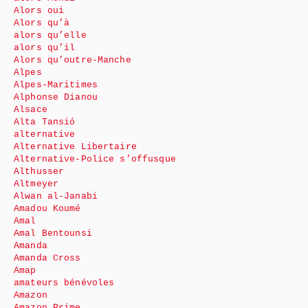
Alors oui
Alors qu’à
alors qu’elle
alors qu’il
Alors qu’outre-Manche
Alpes
Alpes-Maritimes
Alphonse Dianou
Alsace
Alta Tansió
alternative
Alternative Libertaire
Alternative-Police s’offusque
Althusser
Altmeyer
Alwan al-Janabi
Amadou Koumé
Amal
Amal Bentounsi
Amanda
Amanda Cross
Amap
amateurs bénévoles
Amazon
Amazon Prime