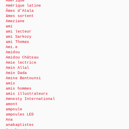
Amérique
Amérique latine
Âmes d’Atala
âmes sortent
Ameziane
ami
ami lecteur
ami Sarkozy
ami Thomas
Ami.e
Amidou
Amidou Château
Amie lectrice
Amin Allal
Amin Dada
Amine Bentounsi
amis
amis hommes
amis illustrateurs
Amnesty International
amont
ampoule
ampoules LED
Ana
anabaptistes