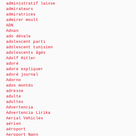
administratif laisse
admirateurs
admiratrices
admirer moult
ADN
Adnan
ado dévale
adolescent parti
adolescent tunisien
adolescents âgés
Adolf Hitler
adoré
adore expliquer
adoré journal
Adorno
ados montés
adresse
adulte
adultes
Advertencia
Advertencia Lirika
Aerial Vehicles
aérien
aéroport
Aeroport Nann