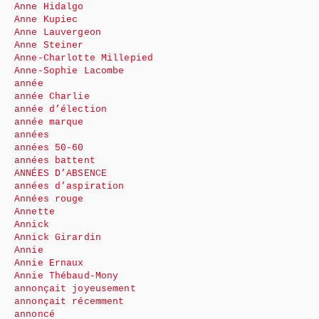
Anne Hidalgo
Anne Kupiec
Anne Lauvergeon
Anne Steiner
Anne-Charlotte Millepied
Anne-Sophie Lacombe
année
année Charlie
année d’élection
année marque
années
années 50-60
années battent
ANNÉES D’ABSENCE
années d’aspiration
Années rouge
Annette
Annick
Annick Girardin
Annie
Annie Ernaux
Annie Thébaud-Mony
annonçait joyeusement
annonçait récemment
annoncé