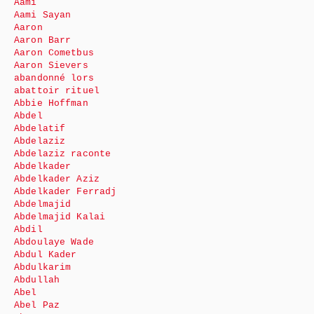
Aami
Aami Sayan
Aaron
Aaron Barr
Aaron Cometbus
Aaron Sievers
abandonné lors
abattoir rituel
Abbie Hoffman
Abdel
Abdelatif
Abdelaziz
Abdelaziz raconte
Abdelkader
Abdelkader Aziz
Abdelkader Ferradj
Abdelmajid
Abdelmajid Kalai
Abdil
Abdoulaye Wade
Abdul Kader
Abdulkarim
Abdullah
Abel
Abel Paz