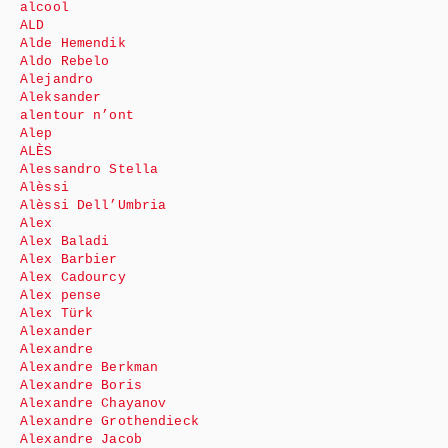
alcool
ALD
Alde Hemendik
Aldo Rebelo
Alejandro
Aleksander
alentour n’ont
Alep
ALÈS
Alessandro Stella
Alèssi
Alèssi Dell’Umbria
Alex
Alex Baladi
Alex Barbier
Alex Cadourcy
Alex pense
Alex Türk
Alexander
Alexandre
Alexandre Berkman
Alexandre Boris
Alexandre Chayanov
Alexandre Grothendieck
Alexandre Jacob