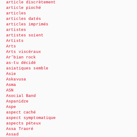
article discrètement
article pioché
articles
articles datés
articles imprimés
artistes
artistes soient
Artists
Arts
Arts viscéraux
Ar’bian rock
as-tu décidé
asiatiques semble
Asie
Askavusa
Asma
ASN
Asocial Band
Aspanidze
Aspe
aspect caché
aspect symptomatique
aspects péteux
Assa Traoré
Assad