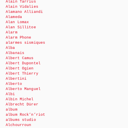
Alain Tarrius
Alain Vidalies
Alamano Alliandi
Alameda
Alan Lomax
Alan Sillitoe
Alarm
Alarm Phone
alarmes sismiques
Alba
Albanais
Albert Camus
Albert Dupontel
Albert Ogien
Albert Thierry
Albertini
Alberto
Alberto Manguel
Albi
Albin Michel
Albrecht Dürer
album
album Rock’n’riot
albums studio
Alchourroun