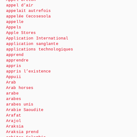
appel d’air
appelait autrefois
appelée Cecosesola
appelle
Appels
Apple Stores
Application International
application sanglante
applications technologiques
apprend
apprendre
appris
appris l’existence
Appuii
Arab
Arab horses
arabe
arabes
arabes unis
Arabie Saoudite
Arafat
Arajol
Araksia
Araksia prend