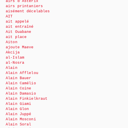
airs d’Astérix
airs printaniers
aisément décelables
AIT
ait appelé
ait entraîné
Ait Ouabane
ait place
Aiton
ajoute Maeve
Akcija
al-Islam
al-Nosra
Alain
Alain Afflelou
Alain Bauer
Alain Camélio
Alain Coine
Alain Damasio
Alain Finkielkraut
Alain Giami
Alain Glon
Alain Juppé
Alain Mosconi
Alain Soral