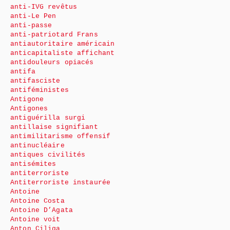
anti-IVG revêtus
anti-Le Pen
anti-passe
anti-patriotard Frans
antiautoritaire américain
anticapitaliste affichant
antidouleurs opiacés
antifa
antifasciste
antiféministes
Antigone
Antigones
antiguérilla surgi
antillaise signifiant
antimilitarisme offensif
antinucléaire
antiques civilités
antisémites
antiterroriste
Antiterroriste instaurée
Antoine
Antoine Costa
Antoine D’Agata
Antoine voit
Anton Ciliga