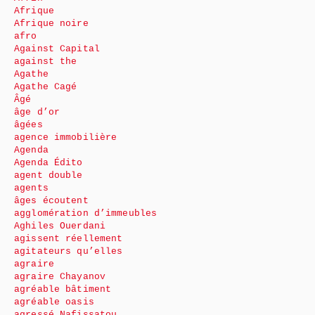
Afrique
Afrique noire
afro
Against Capital
against the
Agathe
Agathe Cagé
Âgé
âge d’or
âgées
agence immobilière
Agenda
Agenda Édito
agent double
agents
âges écoutent
agglomération d’immeubles
Aghiles Ouerdani
agissent réellement
agitateurs qu’elles
agraire
agraire Chayanov
agréable bâtiment
agréable oasis
agressé Nafissatou