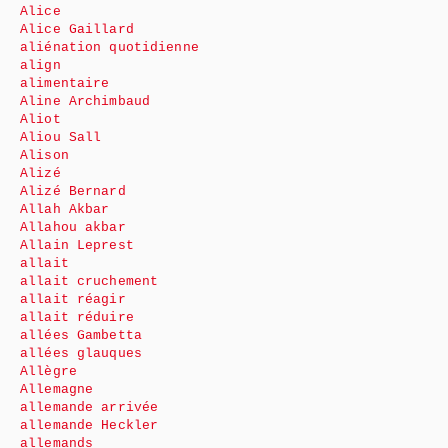
Alice
Alice Gaillard
aliénation quotidienne
align
alimentaire
Aline Archimbaud
Aliot
Aliou Sall
Alison
Alizé
Alizé Bernard
Allah Akbar
Allahou akbar
Allain Leprest
allait
allait cruchement
allait réagir
allait réduire
allées Gambetta
allées glauques
Allègre
Allemagne
allemande arrivée
allemande Heckler
allemands