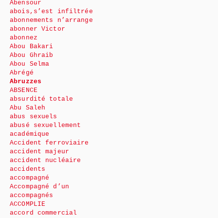
Abensour
abois,s’est infiltrée
abonnements n’arrange
abonner Victor
abonnez
Abou Bakari
Abou Ghraib
Abou Selma
Abrégé
Abruzzes
ABSENCE
absurdité totale
Abu Saleh
abus sexuels
abusé sexuellement
académique
Accident ferroviaire
accident majeur
accident nucléaire
accidents
accompagné
Accompagné d’un
accompagnés
ACCOMPLIE
accord commercial