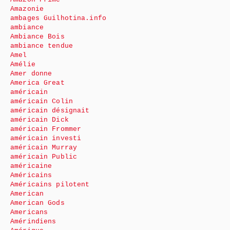
Amazonie
ambages Guilhotina.info
ambiance
Ambiance Bois
ambiance tendue
Amel
Amélie
Amer donne
America Great
américain
américain Colin
américain désignait
américain Dick
américain Frommer
américain investi
américain Murray
américain Public
américaine
Américains
Américains pilotent
American
American Gods
Americans
Amérindiens