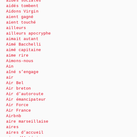
aides sociales
aidés tombent
Aidons Virgin
aient gagné
aient touché
ailleurs
ailleurs apocryphe
aimait autant
Aimé Bacchelli
aimé capitaine
aime rire
Aimons-nous
Ain
aîné s’engage
air
Air Bel
Air breton
Air d’autoroute
Air émancipateur
Air Force
Air France
Airbnb
aire marseillaise
aires
aires d’accueil