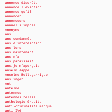
annonce discrète
annonce l’éviction
annonce qu’il
annoncer
annonceurs
annuel s’impose
Anonyme
ans
ans condamnée
ans d’interdiction
ans lors
ans maintenant
ans n’a
ans paraissait
ans,je m’aperçois
Anselm Jappe
Anselme Bellegarrigue
Anslinger
Ant
Antelme
antennes
antennes relais
anthologie érudite
anti-criminalité manque
anti-IVG