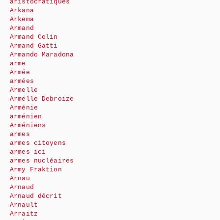
aristocratiques
Arkana
Arkema
Armand
Armand Colin
Armand Gatti
Armando Maradona
arme
Armée
armées
Armelle
Armelle Debroize
Arménie
arménien
Arméniens
armes
armes citoyens
armes ici
armes nucléaires
Army Fraktion
Arnau
Arnaud
Arnaud décrit
Arnault
Arraitz