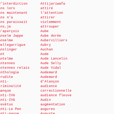
d’interdiction
Attijariwafa
ans lors
attiré
ans maintenant
l’attention
ans n’a
attirer
ans paraissait
violemment
ans,je
attrouper
m’aperçois
Aube
Anselm Jappe
Aube dorée
Anselme
Aubervilliers
Bellegarrigue
Aubry
Anslinger
Auchan
Ant
Aude
Antelme
Aude Lancelin
antennes
Aude Selly
antennes relais
Aude Vidal
anthologie
Audemard
érudite
Audemard
anti-
d’Alançon
criminalité
audience
manque
correctionnelle
anti-IVG
audience fleuve
anti-IVG
Audin
revêtus
augmentation
anti-Le Pen
augures
anti-passe
Auguste