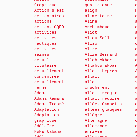
Graphique
quotidienne
Action s’est
align
actionnaires
alimentaire
actions
Aline
actions CQFD
Archimbaud
activités
Aliot
activités
Aliou Sall
nautiques
Alison
activités
Alizé
saines
Alizé Bernard
actuel
Allah Akbar
titulaire
Allahou akbar
actuellement
Allain Leprest
concentrée
allait
actuellement
allait
fermé
cruchement
Adama
allait réagir
Adama Kamara
allait réduire
Adama Traoré
allées Gambetta
Adaptation
allées glauques
Adaptation
Allègre
graphique
Allemagne
Adélaïde
allemande
Mukantabana
arrivée