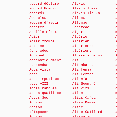
accord déclare
Alexis
accord Unedic
Alexis Théas
accords
Alexis Tiouka
Accoules
Alfons
accusé d’avoir
Alfonso
acheter
Bonafede
Achille n’est
Alger
Acier
Algérie
Acier trompé
Algérien
acquise
algérienne
âcre odeur
algériens
Acrimed
Algérois tenus
acrobatiquement
Ali
suspendus
Ali abattu
Acta Vista
Ali Fenjan
acte
Ali Ferzat
acte impudique
Ali n’a
acte VIII
Ali Soumaré
actes manqués
Ali Ziri
actes qualifiés
alias
Actes Sud
alias Cafca
Action
alias Damien
Action
Alice
d’imposer
Alice Gaillard
Action
aliénation