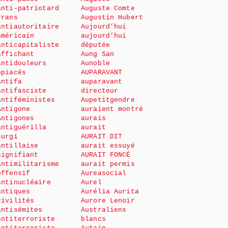
anti-patriotard
Auguste Comte
Frans
Augustin Hubert
antiautoritaire
Aujourd’hui
américain
aujourd’hui
anticapitaliste
députée
affichant
Aung San
antidouleurs
Aunoble
opiacés
AUPARAVANT
antifa
auparavant
antifasciste
directeur
antiféministes
Aupetitgendre
Antigone
auraient montré
Antigones
aurais
antiguérilla
aurait
surgi
AURAIT DIT
antillaise
aurait essuyé
signifiant
AURAIT FONCÉ
antimilitarisme
aurait permis
offensif
Aureasocial
antinucléaire
Aurel
antiques
Aurélia Aurita
civilités
Aurore Lenoir
antisémites
Australiens
antiterroriste
blancs