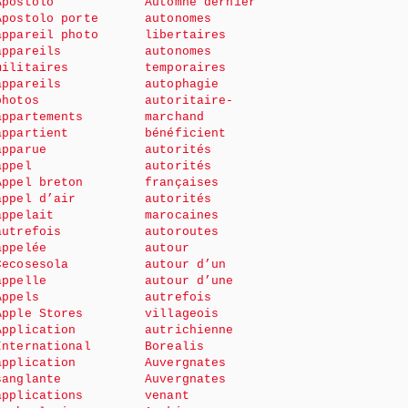
Apostolo
Automne dernier
Apostolo porte
autonomes
appareil photo
libertaires
appareils
autonomes
militaires
temporaires
appareils
autophagie
photos
autoritaire-
appartements
marchand
appartient
bénéficient
apparue
autorités
appel
autorités
Appel breton
françaises
appel d’air
autorités
appelait
marocaines
autrefois
autoroutes
appelée
autour
Cecosesola
autour d’un
appelle
autour d’une
Appels
autrefois
Apple Stores
villageois
Application
autrichienne
International
Borealis
application
Auvergnates
sanglante
Auvergnates
applications
venant