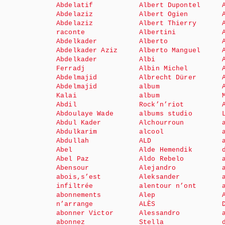
Abdelatif
Albert Dupontel
Abdelaziz
Albert Ogien
Abdelaziz
Albert Thierry
raconte
Albertini
Abdelkader
Alberto
Abdelkader Aziz
Alberto Manguel
Abdelkader
Albi
Ferradj
Albin Michel
Abdelmajid
Albrecht Dürer
Abdelmajid
album
Kalai
album
Abdil
Rock’n’riot
Abdoulaye Wade
albums studio
Abdul Kader
Alchourroun
Abdulkarim
alcool
Abdullah
ALD
Abel
Alde Hemendik
Abel Paz
Aldo Rebelo
Abensour
Alejandro
abois,s’est
Aleksander
infiltrée
alentour n’ont
abonnements
Alep
n’arrange
ALÈS
abonner Victor
Alessandro
abonnez
Stella