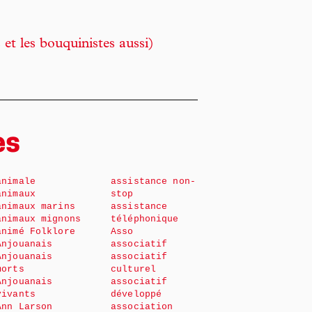
 et les bouquinistes aussi)
es
animale
assistance non-
animaux
stop
animaux marins
assistance
animaux mignons
téléphonique
animé Folklore
Asso
Anjouanais
associatif
Anjouanais
associatif
morts
culturel
Anjouanais
associatif
vivants
développé
Ann Larson
association