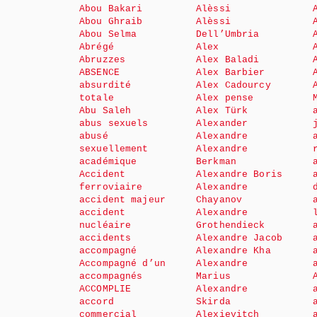
Abou Bakari
Alèssi
Abou Ghraib
Alèssi
Abou Selma
Dell’Umbria
Abrégé
Alex
Abruzzes
Alex Baladi
ABSENCE
Alex Barbier
absurdité
Alex Cadourcy
totale
Alex pense
Abu Saleh
Alex Türk
abus sexuels
Alexander
abusé
Alexandre
sexuellement
Alexandre
académique
Berkman
Accident
Alexandre Boris
ferroviaire
Alexandre
accident majeur
Chayanov
accident
Alexandre
nucléaire
Grothendieck
accidents
Alexandre Jacob
accompagné
Alexandre Kha
Accompagné d’un
Alexandre
accompagnés
Marius
ACCOMPLIE
Alexandre
accord
Skirda
commercial
Alexievitch