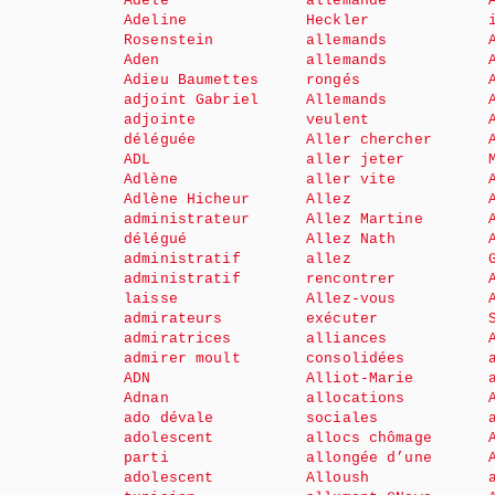
Adèle
allemande
Adeline
Heckler
Rosenstein
allemands
Aden
allemands
Adieu Baumettes
rongés
adjoint Gabriel
Allemands
adjointe
veulent
déléguée
Aller chercher
ADL
aller jeter
Adlène
aller vite
Adlène Hicheur
Allez
administrateur
Allez Martine
délégué
Allez Nath
administratif
allez
administratif
rencontrer
laisse
Allez-vous
admirateurs
exécuter
admiratrices
alliances
admirer moult
consolidées
ADN
Alliot-Marie
Adnan
allocations
ado dévale
sociales
adolescent
allocs chômage
parti
allongée d’une
adolescent
Alloush