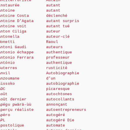
Antiterroriste
Autain
instaurée
autant
Antoine
autant
Antoine Costa
déclenché
Antoine D’Agata
autant surpris
Antoine voit
autant tué
Anton Ciliga
auteur
Antonella
auteur-clé
Monetti
Raoul
Antoni Gaudi
auteurs
Antonio échappe
authentique
Antonio Ferrara
professeur
António
authentique
Guterres
rusticité
Anvil
Autobiographie
Anzoumane
d’un
Sissoko
autobiographie
AOC
picaresque
août
autochtones
août dernier
autocollants
Apégu pwärä-ùù
annonçant
aperçu réaliste
autoentrepreneurs
Apéro
autogéré
APL
autogéré Die
apostolique
automate