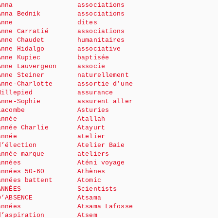
Anna
associations
Anna Bednik
associations
Anne
dites
Anne Carratié
associations
Anne Chaudet
humanitaires
Anne Hidalgo
associative
Anne Kupiec
baptisée
Anne Lauvergeon
associe
Anne Steiner
naturellement
Anne-Charlotte
assortie d’une
Millepied
assurance
Anne-Sophie
assurent aller
Lacombe
Asturies
année
Atallah
année Charlie
Atayurt
année
atelier
d’élection
Atelier Baie
année marque
ateliers
années
Aténi voyage
années 50-60
Athènes
années battent
Atomic
ANNÉES
Scientists
D’ABSENCE
Atsama
années
Atsama Lafosse
d’aspiration
Atsem