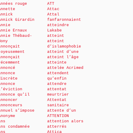
Années rouge
ATT
Annette
Attac
Annick
Attal
Annick Girardin
fanfaronnaient
Annie
atteindre
Annie Ernaux
Lakabe
Annie Thébaud-
atteint
Mony
atteint
annonçait
d’islamophobie
joyeusement
atteint d’une
annonçait
atteint l’âge
récemment
atteinte
annoncé
attelée Acrimed
annonce
attendent
discrète
qu’enfin
annonce
attendre
l’éviction
attentat
annonce qu’il
meurtrier
annoncer
Attentat
annonceurs
sanitaire
annuel s’impose
attente d’un
Anonyme
ATTENTION
ans
attention alors
ans condamnée
atterrés
ans
Attica