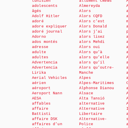
tunisien
allument CNews
adolescents
Almereyda
âgés
Alors
Adolf Hitler
Alors CQFD
adoré
Alors c’est
adore expliquer
Alors Donald
adoré journal
Alors j’ai
Adorno
alors lisez
ados montés
alors Mehdi
adresse
Alors oui
adulte
Alors qu’à
adultes
alors qu’elle
Advertencia
alors qu’il
Advertencia
Alors qu’outre-
Lirika
Manche
Aerial Vehicles
Alpes
aérien
Alpes-Maritimes
aéroport
Alphonse Dianou
Aeroport Nann
Alsace
AESA
Alta Tansió
affables
alternative
affaire
Alternative
Battisti
Libertaire
affaire DSK
Alternative-
affaires d’un
Police