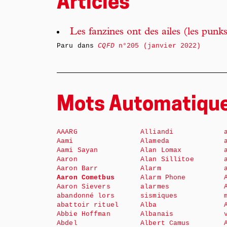
Articles
Les fanzines ont des ailes (les punks
Paru dans
CQFD
n°205 (janvier 2022)
Mots Automatiqu
AAARG
Alliandi
Aami
Alameda
Aami Sayan
Alan Lomax
Aaron
Alan Sillitoe
Aaron Barr
Alarm
Aaron Cometbus
Alarm Phone
Aaron Sievers
alarmes
abandonné lors
sismiques
abattoir rituel
Alba
Abbie Hoffman
Albanais
Abdel
Albert Camus