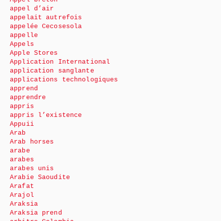
appel d’air
appelait autrefois
appelée Cecosesola
appelle
Appels
Apple Stores
Application International
application sanglante
applications technologiques
apprend
apprendre
appris
appris l’existence
Appuii
Arab
Arab horses
arabe
arabes
arabes unis
Arabie Saoudite
Arafat
Arajol
Araksia
Araksia prend