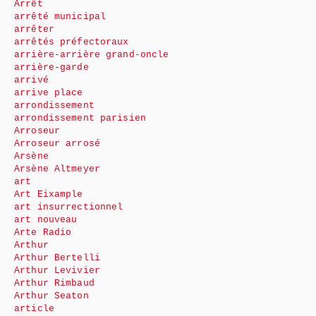
Arrêt
arrêté municipal
arrêter
arrêtés préfectoraux
arrière-arrière grand-oncle
arrière-garde
arrivé
arrive place
arrondissement
arrondissement parisien
Arroseur
Arroseur arrosé
Arsène
Arsène Altmeyer
art
Art Eixample
art insurrectionnel
art nouveau
Arte Radio
Arthur
Arthur Bertelli
Arthur Levivier
Arthur Rimbaud
Arthur Seaton
article