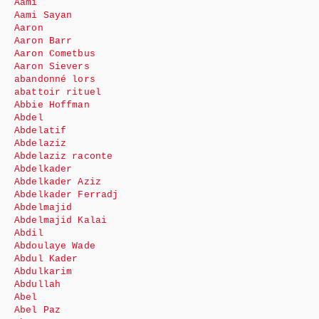
Aami
Aami Sayan
Aaron
Aaron Barr
Aaron Cometbus
Aaron Sievers
abandonné lors
abattoir rituel
Abbie Hoffman
Abdel
Abdelatif
Abdelaziz
Abdelaziz raconte
Abdelkader
Abdelkader Aziz
Abdelkader Ferradj
Abdelmajid
Abdelmajid Kalai
Abdil
Abdoulaye Wade
Abdul Kader
Abdulkarim
Abdullah
Abel
Abel Paz