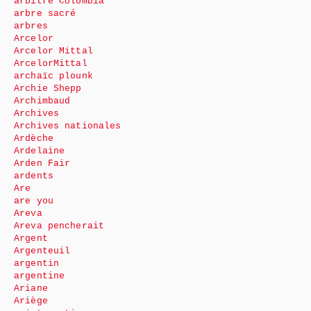
arbitre Colombia
arbre sacré
arbres
Arcelor
Arcelor Mittal
ArcelorMittal
archaïc plounk
Archie Shepp
Archimbaud
Archives
Archives nationales
Ardèche
Ardelaine
Arden Fair
ardents
Are
are you
Areva
Areva pencherait
Argent
Argenteuil
argentin
argentine
Ariane
Ariège