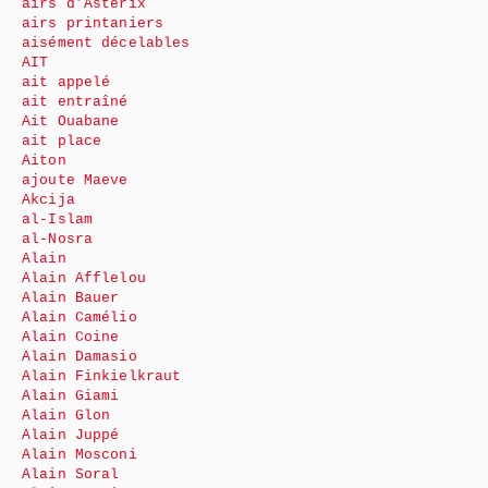
airs d’Astérix
airs printaniers
aisément décelables
AIT
ait appelé
ait entraîné
Ait Ouabane
ait place
Aiton
ajoute Maeve
Akcija
al-Islam
al-Nosra
Alain
Alain Afflelou
Alain Bauer
Alain Camélio
Alain Coine
Alain Damasio
Alain Finkielkraut
Alain Giami
Alain Glon
Alain Juppé
Alain Mosconi
Alain Soral