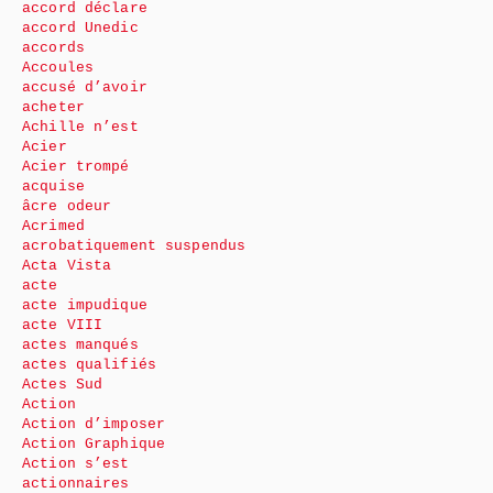
accord déclare
accord Unedic
accords
Accoules
accusé d’avoir
acheter
Achille n’est
Acier
Acier trompé
acquise
âcre odeur
Acrimed
acrobatiquement suspendus
Acta Vista
acte
acte impudique
acte VIII
actes manqués
actes qualifiés
Actes Sud
Action
Action d’imposer
Action Graphique
Action s’est
actionnaires