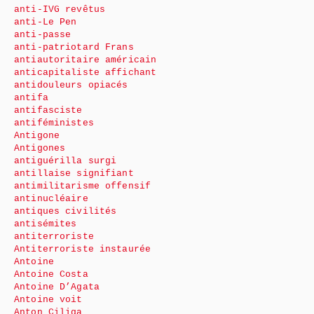
anti-IVG revêtus
anti-Le Pen
anti-passe
anti-patriotard Frans
antiautoritaire américain
anticapitaliste affichant
antidouleurs opiacés
antifa
antifasciste
antiféministes
Antigone
Antigones
antiguérilla surgi
antillaise signifiant
antimilitarisme offensif
antinucléaire
antiques civilités
antisémites
antiterroriste
Antiterroriste instaurée
Antoine
Antoine Costa
Antoine D’Agata
Antoine voit
Anton Ciliga