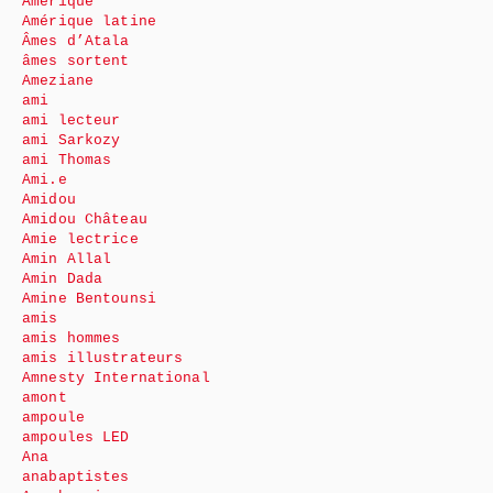
Amérique
Amérique latine
Âmes d’Atala
âmes sortent
Ameziane
ami
ami lecteur
ami Sarkozy
ami Thomas
Ami.e
Amidou
Amidou Château
Amie lectrice
Amin Allal
Amin Dada
Amine Bentounsi
amis
amis hommes
amis illustrateurs
Amnesty International
amont
ampoule
ampoules LED
Ana
anabaptistes