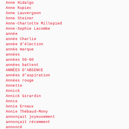
Anne Hidalgo
Anne Kupiec
Anne Lauvergeon
Anne Steiner
Anne-Charlotte Millepied
Anne-Sophie Lacombe
année
année Charlie
année d’élection
année marque
années
années 50-60
années battent
ANNÉES D’ABSENCE
années d’aspiration
Années rouge
Annette
Annick
Annick Girardin
Annie
Annie Ernaux
Annie Thébaud-Mony
annonçait joyeusement
annonçait récemment
annoncé