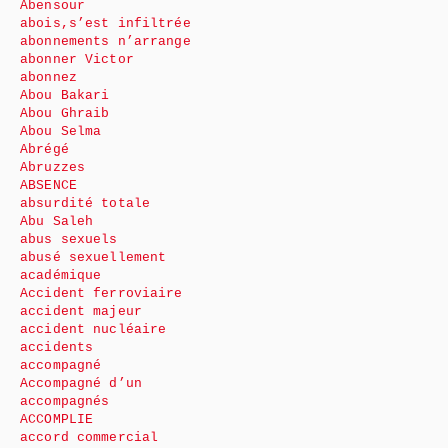
Abensour
abois,s’est infiltrée
abonnements n’arrange
abonner Victor
abonnez
Abou Bakari
Abou Ghraib
Abou Selma
Abrégé
Abruzzes
ABSENCE
absurdité totale
Abu Saleh
abus sexuels
abusé sexuellement
académique
Accident ferroviaire
accident majeur
accident nucléaire
accidents
accompagné
Accompagné d’un
accompagnés
ACCOMPLIE
accord commercial