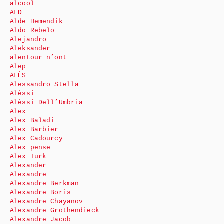
alcool
ALD
Alde Hemendik
Aldo Rebelo
Alejandro
Aleksander
alentour n’ont
Alep
ALÈS
Alessandro Stella
Alèssi
Alèssi Dell’Umbria
Alex
Alex Baladi
Alex Barbier
Alex Cadourcy
Alex pense
Alex Türk
Alexander
Alexandre
Alexandre Berkman
Alexandre Boris
Alexandre Chayanov
Alexandre Grothendieck
Alexandre Jacob