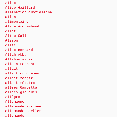
Alice
Alice Gaillard
aliénation quotidienne
align
alimentaire
Aline Archimbaud
Aliot
Aliou Sall
Alison
Alizé
Alizé Bernard
Allah Akbar
Allahou akbar
Allain Leprest
allait
allait cruchement
allait réagir
allait réduire
allées Gambetta
allées glauques
Allègre
Allemagne
allemande arrivée
allemande Heckler
allemands