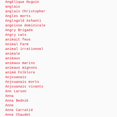
Angélique Huguin
anglais
anglais Christopher
Angles morts
Anglogold Ashanti
angoisse dominicale
Angry Brigade
Angry cats
animait feus
Animal Farm
animal irrationnel
animale
animaux
animaux marins
animaux mignons
animé Folklore
Anjouanais
Anjouanais morts
Anjouanais vivants
Ann Larson
Anna
Anna Bednik
Anne
Anne Carratié
Anne Chaudet