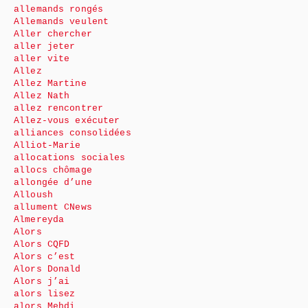
allemands rongés
Allemands veulent
Aller chercher
aller jeter
aller vite
Allez
Allez Martine
Allez Nath
allez rencontrer
Allez-vous exécuter
alliances consolidées
Alliot-Marie
allocations sociales
allocs chômage
allongée d’une
Alloush
allument CNews
Almereyda
Alors
Alors CQFD
Alors c’est
Alors Donald
Alors j’ai
alors lisez
alors Mehdi