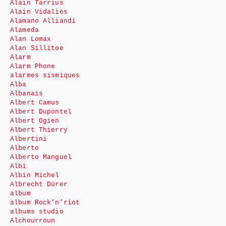
Alain Tarrius
Alain Vidalies
Alamano Alliandi
Alameda
Alan Lomax
Alan Sillitoe
Alarm
Alarm Phone
alarmes sismiques
Alba
Albanais
Albert Camus
Albert Dupontel
Albert Ogien
Albert Thierry
Albertini
Alberto
Alberto Manguel
Albi
Albin Michel
Albrecht Dürer
album
album Rock’n’riot
albums studio
Alchourroun