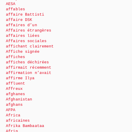
AESA
affables
affaire Battisti
affaire DSK
affaires d’un
Affaires étrangères
affaires liées
Affaires sociales
affichant clairement
Affiche signée
affiches
affiches déchirées
affirmait récemment
affirmation n’avait
affirme Ilya
affluent
Affreux
afghanes
Afghanistan
afghans
AFPA
Africa
africaines
Afrika Bambaataa
Afrin