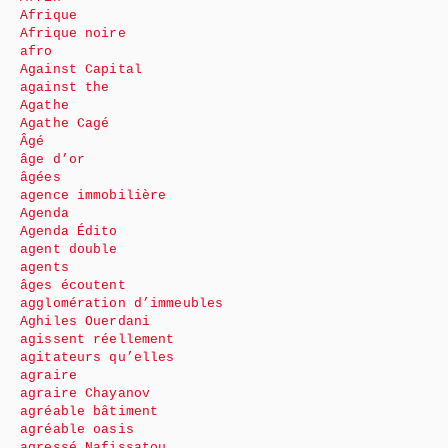
Afrique
Afrique noire
afro
Against Capital
against the
Agathe
Agathe Cagé
Âgé
âge d’or
âgées
agence immobilière
Agenda
Agenda Édito
agent double
agents
âges écoutent
agglomération d’immeubles
Aghiles Ouerdani
agissent réellement
agitateurs qu’elles
agraire
agraire Chayanov
agréable bâtiment
agréable oasis
agressé Nafissatou