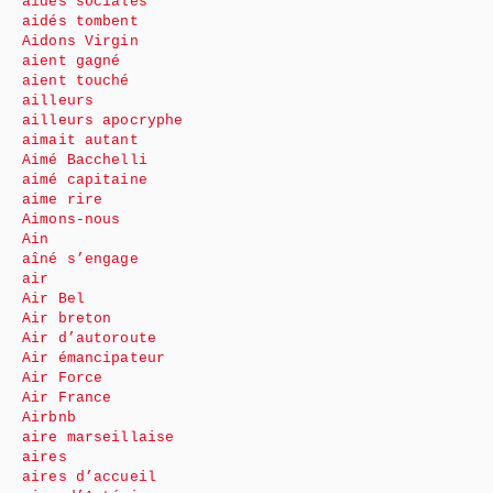
aides sociales
aidés tombent
Aidons Virgin
aient gagné
aient touché
ailleurs
ailleurs apocryphe
aimait autant
Aimé Bacchelli
aimé capitaine
aime rire
Aimons-nous
Ain
aîné s’engage
air
Air Bel
Air breton
Air d’autoroute
Air émancipateur
Air Force
Air France
Airbnb
aire marseillaise
aires
aires d’accueil