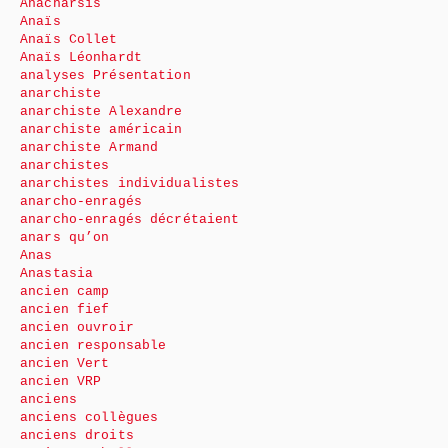
Anacharsis
Anaïs
Anaïs Collet
Anaïs Léonhardt
analyses Présentation
anarchiste
anarchiste Alexandre
anarchiste américain
anarchiste Armand
anarchistes
anarchistes individualistes
anarcho-enragés
anarcho-enragés décrétaient
anars qu’on
Anas
Anastasia
ancien camp
ancien fief
ancien ouvroir
ancien responsable
ancien Vert
ancien VRP
anciens
anciens collègues
anciens droits