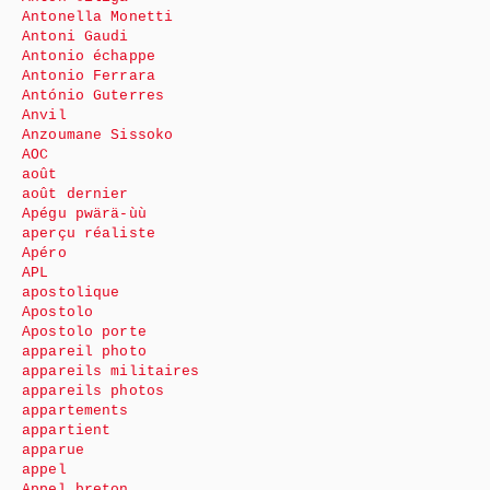
Antonella Monetti
Antoni Gaudi
Antonio échappe
Antonio Ferrara
António Guterres
Anvil
Anzoumane Sissoko
AOC
août
août dernier
Apégu pwärä-ùù
aperçu réaliste
Apéro
APL
apostolique
Apostolo
Apostolo porte
appareil photo
appareils militaires
appareils photos
appartements
appartient
apparue
appel
Appel breton