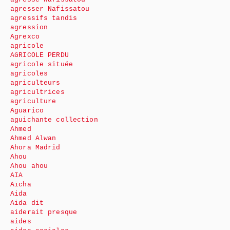
agresser Nafissatou
agressifs tandis
agression
Agrexco
agricole
AGRICOLE PERDU
agricole située
agricoles
agriculteurs
agricultrices
agriculture
Aguarico
aguichante collection
Ahmed
Ahmed Alwan
Ahora Madrid
Ahou
Ahou ahou
AIA
Aïcha
Aida
Aida dit
aiderait presque
aides