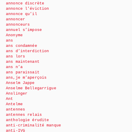
annonce discrète
annonce l’éviction
annonce qu’il
annoncer
annonceurs
annuel s’impose
Anonyme
ans
ans condamnée
ans d’interdiction
ans lors
ans maintenant
ans n’a
ans paraissait
ans,je m’aperçois
Anselm Jappe
Anselme Bellegarrigue
Anslinger
Ant
Antelme
antennes
antennes relais
anthologie érudite
anti-criminalité manque
anti-IVG