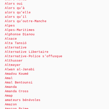
Alors oui
Alors qu’à
alors qu’elle
alors qu’il
Alors qu’outre-Manche
Alpes
Alpes-Maritimes
Alphonse Dianou
Alsace
Alta Tansió
alternative
Alternative Libertaire
Alternative-Police s’offusque
Althusser
Altmeyer
Alwan al-Janabi
Amadou Koumé
Amal
Amal Bentounsi
Amanda
Amanda Cross
Amap
amateurs bénévoles
Amazon
Amazon Prime