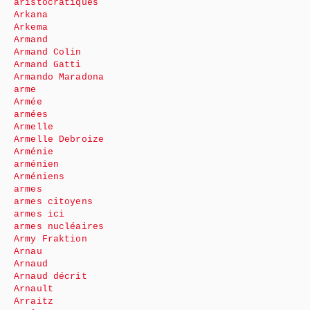
aristocratiques
Arkana
Arkema
Armand
Armand Colin
Armand Gatti
Armando Maradona
arme
Armée
armées
Armelle
Armelle Debroize
Arménie
arménien
Arméniens
armes
armes citoyens
armes ici
armes nucléaires
Army Fraktion
Arnau
Arnaud
Arnaud décrit
Arnault
Arraitz