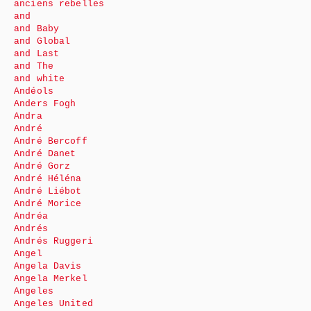
anciens rebelles
and
and Baby
and Global
and Last
and The
and white
Andéols
Anders Fogh
Andra
André
André Bercoff
André Danet
André Gorz
André Héléna
André Liébot
André Morice
Andréa
Andrés
Andrés Ruggeri
Angel
Angela Davis
Angela Merkel
Angeles
Angeles United