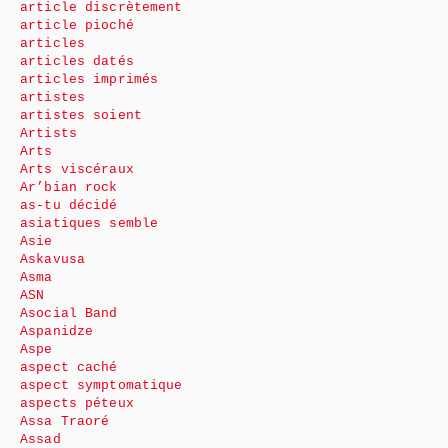
article discrètement
article pioché
articles
articles datés
articles imprimés
artistes
artistes soient
Artists
Arts
Arts viscéraux
Ar’bian rock
as-tu décidé
asiatiques semble
Asie
Askavusa
Asma
ASN
Asocial Band
Aspanidze
Aspe
aspect caché
aspect symptomatique
aspects péteux
Assa Traoré
Assad