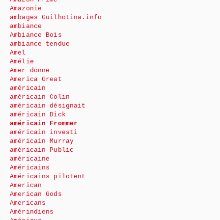
Amazonie
ambages Guilhotina.info
ambiance
Ambiance Bois
ambiance tendue
Amel
Amélie
Amer donne
America Great
américain
américain Colin
américain désignait
américain Dick
américain Frommer
américain investi
américain Murray
américain Public
américaine
Américains
Américains pilotent
American
American Gods
Americans
Amérindiens