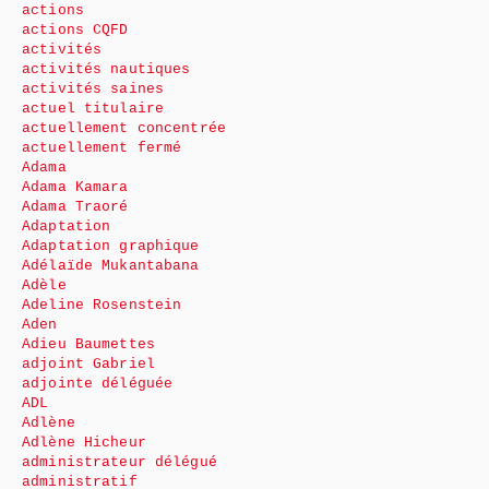
actions
actions CQFD
activités
activités nautiques
activités saines
actuel titulaire
actuellement concentrée
actuellement fermé
Adama
Adama Kamara
Adama Traoré
Adaptation
Adaptation graphique
Adélaïde Mukantabana
Adèle
Adeline Rosenstein
Aden
Adieu Baumettes
adjoint Gabriel
adjointe déléguée
ADL
Adlène
Adlène Hicheur
administrateur délégué
administratif