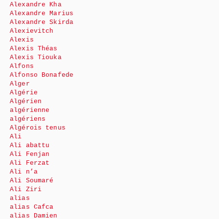
Alexandre Kha
Alexandre Marius
Alexandre Skirda
Alexievitch
Alexis
Alexis Théas
Alexis Tiouka
Alfons
Alfonso Bonafede
Alger
Algérie
Algérien
algérienne
algériens
Algérois tenus
Ali
Ali abattu
Ali Fenjan
Ali Ferzat
Ali n’a
Ali Soumaré
Ali Ziri
alias
alias Cafca
alias Damien