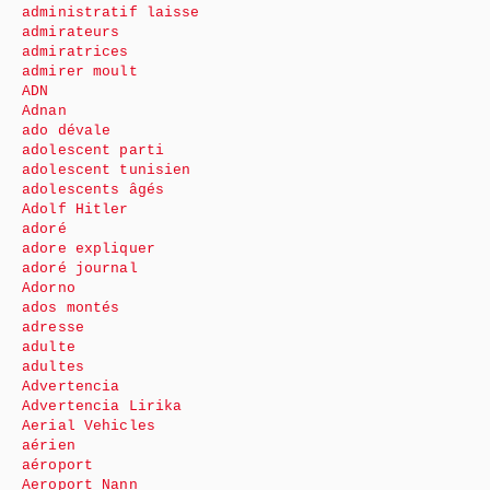
administratif laisse
admirateurs
admiratrices
admirer moult
ADN
Adnan
ado dévale
adolescent parti
adolescent tunisien
adolescents âgés
Adolf Hitler
adoré
adore expliquer
adoré journal
Adorno
ados montés
adresse
adulte
adultes
Advertencia
Advertencia Lirika
Aerial Vehicles
aérien
aéroport
Aeroport Nann