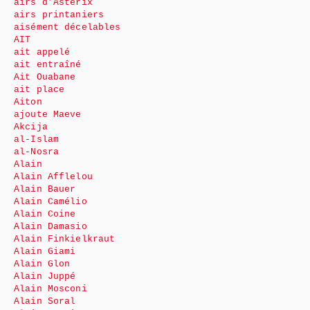
airs d’Astérix
airs printaniers
aisément décelables
AIT
ait appelé
ait entraîné
Ait Ouabane
ait place
Aiton
ajoute Maeve
Akcija
al-Islam
al-Nosra
Alain
Alain Afflelou
Alain Bauer
Alain Camélio
Alain Coine
Alain Damasio
Alain Finkielkraut
Alain Giami
Alain Glon
Alain Juppé
Alain Mosconi
Alain Soral