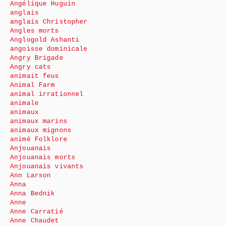
Angélique Huguin
anglais
anglais Christopher
Angles morts
Anglogold Ashanti
angoisse dominicale
Angry Brigade
Angry cats
animait feus
Animal Farm
animal irrationnel
animale
animaux
animaux marins
animaux mignons
animé Folklore
Anjouanais
Anjouanais morts
Anjouanais vivants
Ann Larson
Anna
Anna Bednik
Anne
Anne Carratié
Anne Chaudet