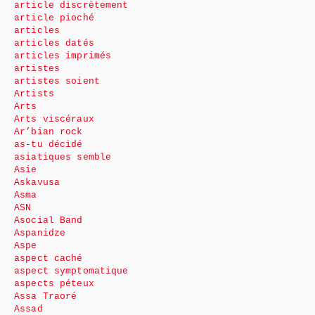
article discrètement
article pioché
articles
articles datés
articles imprimés
artistes
artistes soient
Artists
Arts
Arts viscéraux
Ar’bian rock
as-tu décidé
asiatiques semble
Asie
Askavusa
Asma
ASN
Asocial Band
Aspanidze
Aspe
aspect caché
aspect symptomatique
aspects péteux
Assa Traoré
Assad