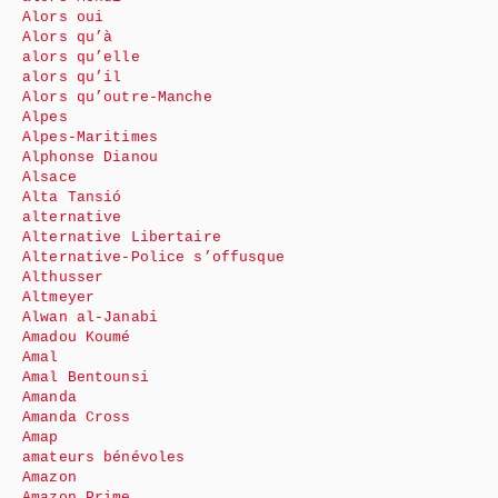
Alors oui
Alors qu’à
alors qu’elle
alors qu’il
Alors qu’outre-Manche
Alpes
Alpes-Maritimes
Alphonse Dianou
Alsace
Alta Tansió
alternative
Alternative Libertaire
Alternative-Police s’offusque
Althusser
Altmeyer
Alwan al-Janabi
Amadou Koumé
Amal
Amal Bentounsi
Amanda
Amanda Cross
Amap
amateurs bénévoles
Amazon
Amazon Prime