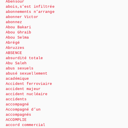
Abensour
abois,s’est infiltrée
abonnements n’arrange
abonner Victor
abonnez
Abou Bakari
Abou Ghraib
Abou Selma
Abrégé
Abruzzes
ABSENCE
absurdité totale
Abu Saleh
abus sexuels
abusé sexuellement
académique
Accident ferroviaire
accident majeur
accident nucléaire
accidents
accompagné
Accompagné d’un
accompagnés
ACCOMPLIE
accord commercial