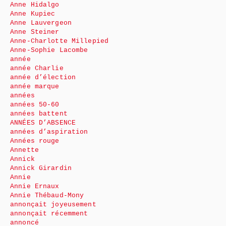
Anne Hidalgo
Anne Kupiec
Anne Lauvergeon
Anne Steiner
Anne-Charlotte Millepied
Anne-Sophie Lacombe
année
année Charlie
année d’élection
année marque
années
années 50-60
années battent
ANNÉES D’ABSENCE
années d’aspiration
Années rouge
Annette
Annick
Annick Girardin
Annie
Annie Ernaux
Annie Thébaud-Mony
annonçait joyeusement
annonçait récemment
annoncé