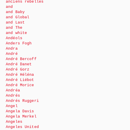
anciens rebelles
and
and Baby
and Global
and Last
and The
and white
Andéols
Anders Fogh
Andra
André
André Bercoff
André Danet
André Gorz
André Héléna
André Liébot
André Morice
Andréa
Andrés
Andrés Ruggeri
Angel
Angela Davis
Angela Merkel
Angeles
Angeles United