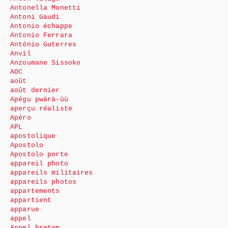
Antonella Monetti
Antoni Gaudi
Antonio échappe
Antonio Ferrara
António Guterres
Anvil
Anzoumane Sissoko
AOC
août
août dernier
Apégu pwärä-ùù
aperçu réaliste
Apéro
APL
apostolique
Apostolo
Apostolo porte
appareil photo
appareils militaires
appareils photos
appartements
appartient
apparue
appel
Appel breton