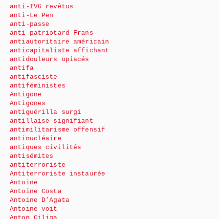
anti-IVG revêtus
anti-Le Pen
anti-passe
anti-patriotard Frans
antiautoritaire américain
anticapitaliste affichant
antidouleurs opiacés
antifa
antifasciste
antiféministes
Antigone
Antigones
antiguérilla surgi
antillaise signifiant
antimilitarisme offensif
antinucléaire
antiques civilités
antisémites
antiterroriste
Antiterroriste instaurée
Antoine
Antoine Costa
Antoine D’Agata
Antoine voit
Anton Ciliga