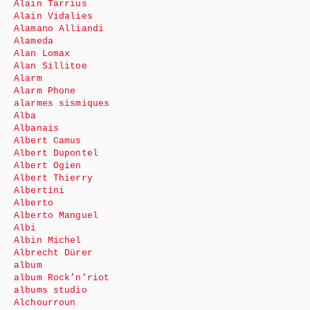
Alain Tarrius
Alain Vidalies
Alamano Alliandi
Alameda
Alan Lomax
Alan Sillitoe
Alarm
Alarm Phone
alarmes sismiques
Alba
Albanais
Albert Camus
Albert Dupontel
Albert Ogien
Albert Thierry
Albertini
Alberto
Alberto Manguel
Albi
Albin Michel
Albrecht Dürer
album
album Rock’n’riot
albums studio
Alchourroun