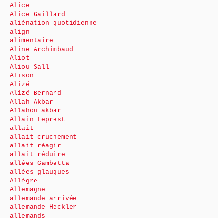
Alice
Alice Gaillard
aliénation quotidienne
align
alimentaire
Aline Archimbaud
Aliot
Aliou Sall
Alison
Alizé
Alizé Bernard
Allah Akbar
Allahou akbar
Allain Leprest
allait
allait cruchement
allait réagir
allait réduire
allées Gambetta
allées glauques
Allègre
Allemagne
allemande arrivée
allemande Heckler
allemands