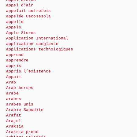
appel d’air
appelait autrefois
appelée Cecosesola
appelle
Appels
Apple Stores
Application International
application sanglante
applications technologiques
apprend
apprendre
appris
appris l’existence
Appuii
Arab
Arab horses
arabe
arabes
arabes unis
Arabie Saoudite
Arafat
Arajol
Araksia
Araksia prend