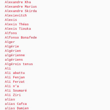
Alexandre Kha
Alexandre Marius
Alexandre Skirda
Alexievitch
Alexis
Alexis Théas
Alexis Tiouka
Alfons
Alfonso Bonafede
Alger
Algérie
Algérien
algérienne
algériens
Algérois tenus
Ali
Ali abattu
Ali Fenjan
Ali Ferzat
Ali n’a
Ali Soumaré
Ali Ziri
alias
alias Cafca
alias Damien