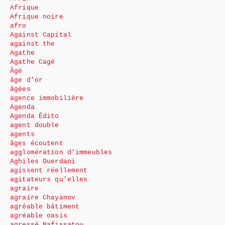
Afrique
Afrique noire
afro
Against Capital
against the
Agathe
Agathe Cagé
Âgé
âge d’or
âgées
agence immobilière
Agenda
Agenda Édito
agent double
agents
âges écoutent
agglomération d’immeubles
Aghiles Ouerdani
agissent réellement
agitateurs qu’elles
agraire
agraire Chayanov
agréable bâtiment
agréable oasis
agressé Nafissatou