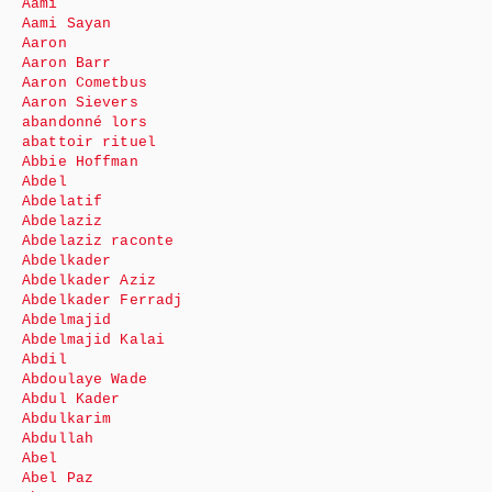
Aami
Aami Sayan
Aaron
Aaron Barr
Aaron Cometbus
Aaron Sievers
abandonné lors
abattoir rituel
Abbie Hoffman
Abdel
Abdelatif
Abdelaziz
Abdelaziz raconte
Abdelkader
Abdelkader Aziz
Abdelkader Ferradj
Abdelmajid
Abdelmajid Kalai
Abdil
Abdoulaye Wade
Abdul Kader
Abdulkarim
Abdullah
Abel
Abel Paz