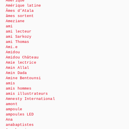
Amérique
Amérique latine
Âmes d’Atala
âmes sortent
Ameziane
ami
ami lecteur
ami Sarkozy
ami Thomas
Ami.e
Amidou
Amidou Château
Amie lectrice
Amin Allal
Amin Dada
Amine Bentounsi
amis
amis hommes
amis illustrateurs
Amnesty International
amont
ampoule
ampoules LED
Ana
anabaptistes