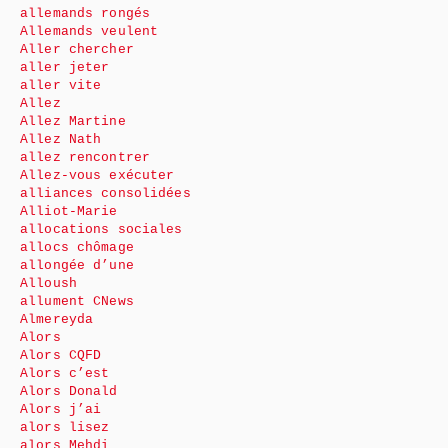
allemands rongés
Allemands veulent
Aller chercher
aller jeter
aller vite
Allez
Allez Martine
Allez Nath
allez rencontrer
Allez-vous exécuter
alliances consolidées
Alliot-Marie
allocations sociales
allocs chômage
allongée d’une
Alloush
allument CNews
Almereyda
Alors
Alors CQFD
Alors c’est
Alors Donald
Alors j’ai
alors lisez
alors Mehdi