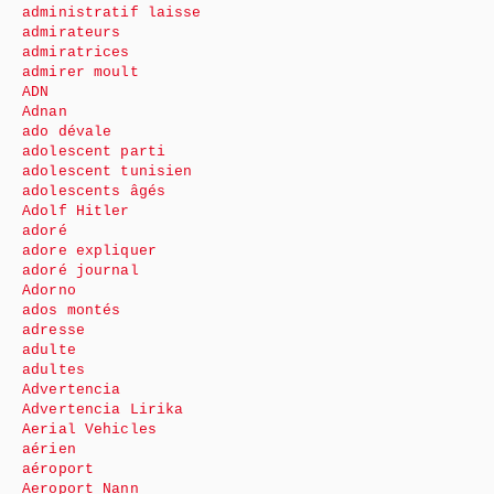
administratif laisse
admirateurs
admiratrices
admirer moult
ADN
Adnan
ado dévale
adolescent parti
adolescent tunisien
adolescents âgés
Adolf Hitler
adoré
adore expliquer
adoré journal
Adorno
ados montés
adresse
adulte
adultes
Advertencia
Advertencia Lirika
Aerial Vehicles
aérien
aéroport
Aeroport Nann