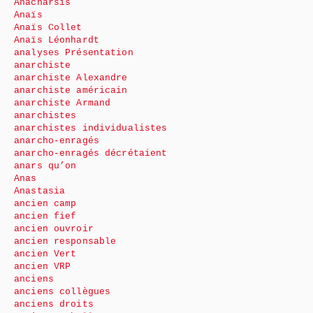
Anacharsis
Anaïs
Anaïs Collet
Anaïs Léonhardt
analyses Présentation
anarchiste
anarchiste Alexandre
anarchiste américain
anarchiste Armand
anarchistes
anarchistes individualistes
anarcho-enragés
anarcho-enragés décrétaient
anars qu’on
Anas
Anastasia
ancien camp
ancien fief
ancien ouvroir
ancien responsable
ancien Vert
ancien VRP
anciens
anciens collègues
anciens droits