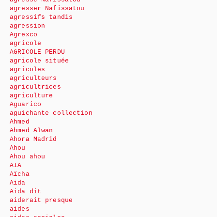
agresser Nafissatou
agressifs tandis
agression
Agrexco
agricole
AGRICOLE PERDU
agricole située
agricoles
agriculteurs
agricultrices
agriculture
Aguarico
aguichante collection
Ahmed
Ahmed Alwan
Ahora Madrid
Ahou
Ahou ahou
AIA
Aïcha
Aida
Aida dit
aiderait presque
aides