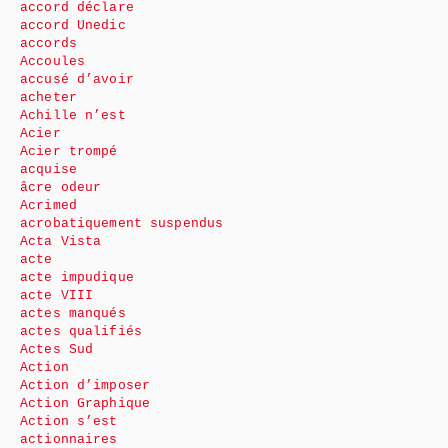
accord déclare
accord Unedic
accords
Accoules
accusé d’avoir
acheter
Achille n’est
Acier
Acier trompé
acquise
âcre odeur
Acrimed
acrobatiquement suspendus
Acta Vista
acte
acte impudique
acte VIII
actes manqués
actes qualifiés
Actes Sud
Action
Action d’imposer
Action Graphique
Action s’est
actionnaires