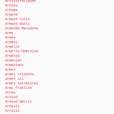
aristocratiques
Arkana
Arkema
Armand
Armand Colin
Armand Gatti
Armando Maradona
arme
Armée
armées
Armelle
Armelle Debroize
Arménie
arménien
Arméniens
armes
armes citoyens
armes ici
armes nucléaires
Army Fraktion
Arnau
Arnaud
Arnaud décrit
Arnault
Arraitz