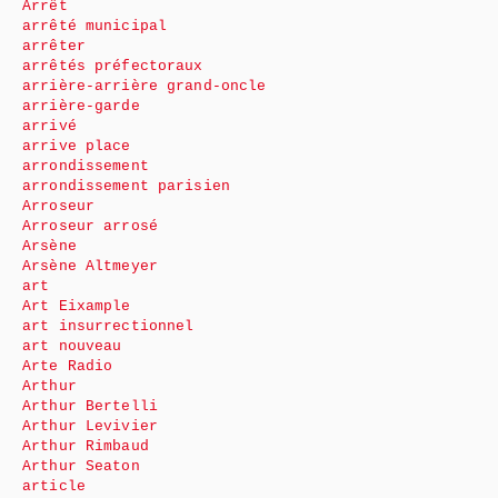
Arrêt
arrêté municipal
arrêter
arrêtés préfectoraux
arrière-arrière grand-oncle
arrière-garde
arrivé
arrive place
arrondissement
arrondissement parisien
Arroseur
Arroseur arrosé
Arsène
Arsène Altmeyer
art
Art Eixample
art insurrectionnel
art nouveau
Arte Radio
Arthur
Arthur Bertelli
Arthur Levivier
Arthur Rimbaud
Arthur Seaton
article