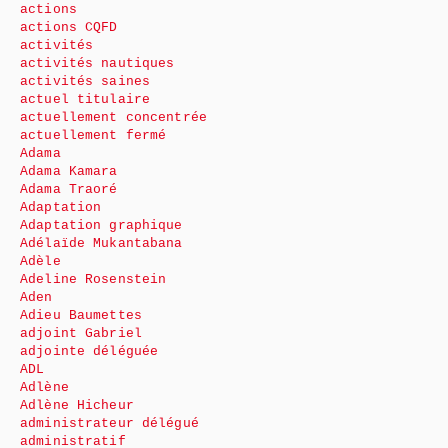
actions
actions CQFD
activités
activités nautiques
activités saines
actuel titulaire
actuellement concentrée
actuellement fermé
Adama
Adama Kamara
Adama Traoré
Adaptation
Adaptation graphique
Adélaïde Mukantabana
Adèle
Adeline Rosenstein
Aden
Adieu Baumettes
adjoint Gabriel
adjointe déléguée
ADL
Adlène
Adlène Hicheur
administrateur délégué
administratif