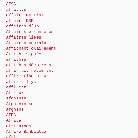
AESA
affables
affaire Battisti
affaire DSK
affaires d’un
Affaires étrangères
affaires liées
Affaires sociales
affichant clairement
Affiche signée
affiches
affiches déchirées
affirmait récemment
affirmation n’avait
affirme Ilya
affluent
Affreux
afghanes
Afghanistan
afghans
AFPA
Africa
africaines
Afrika Bambaataa
Afrin