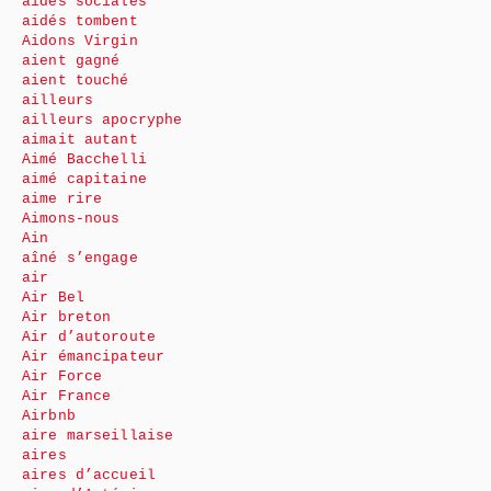
aides sociales
aidés tombent
Aidons Virgin
aient gagné
aient touché
ailleurs
ailleurs apocryphe
aimait autant
Aimé Bacchelli
aimé capitaine
aime rire
Aimons-nous
Ain
aîné s’engage
air
Air Bel
Air breton
Air d’autoroute
Air émancipateur
Air Force
Air France
Airbnb
aire marseillaise
aires
aires d’accueil