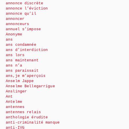
annonce discrète
annonce l’éviction
annonce qu’il
annoncer
annonceurs
annuel s’impose
Anonyme
ans
ans condamnée
ans d’interdiction
ans lors
ans maintenant
ans n’a
ans paraissait
ans,je m’aperçois
Anselm Jappe
Anselme Bellegarrigue
Anslinger
Ant
Antelme
antennes
antennes relais
anthologie érudite
anti-criminalité manque
anti-IVG