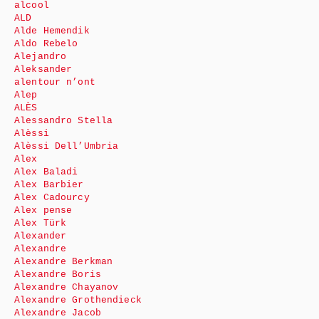
alcool
ALD
Alde Hemendik
Aldo Rebelo
Alejandro
Aleksander
alentour n’ont
Alep
ALÈS
Alessandro Stella
Alèssi
Alèssi Dell’Umbria
Alex
Alex Baladi
Alex Barbier
Alex Cadourcy
Alex pense
Alex Türk
Alexander
Alexandre
Alexandre Berkman
Alexandre Boris
Alexandre Chayanov
Alexandre Grothendieck
Alexandre Jacob