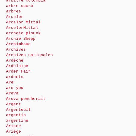
arbitre Colombia
arbre sacré
arbres
Arcelor
Arcelor Mittal
ArcelorMittal
archaïc plounk
Archie Shepp
Archimbaud
Archives
Archives nationales
Ardèche
Ardelaine
Arden Fair
ardents
Are
are you
Areva
Areva pencherait
Argent
Argenteuil
argentin
argentine
Ariane
Ariège