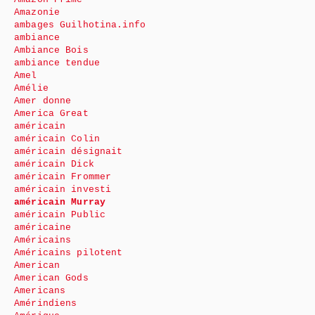
Amazonie
ambages Guilhotina.info
ambiance
Ambiance Bois
ambiance tendue
Amel
Amélie
Amer donne
America Great
américain
américain Colin
américain désignait
américain Dick
américain Frommer
américain investi
américain Murray
américain Public
américaine
Américains
Américains pilotent
American
American Gods
Americans
Amérindiens